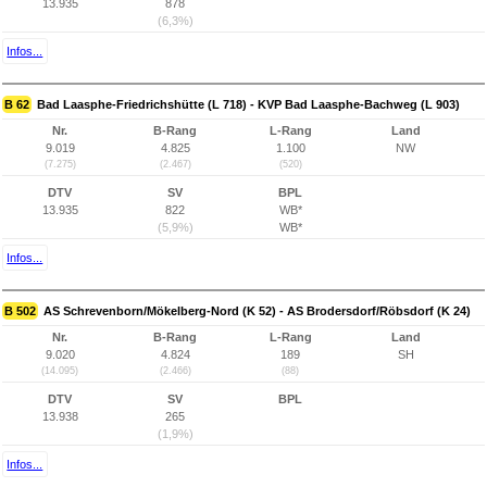
13.935
878
(6,3%)
Infos...
B 62
Bad Laasphe-Friedrichshütte (L 718) - KVP Bad Laasphe-Bachweg (L 903)
Nr.
B-Rang
L-Rang
Land
9.019
4.825
1.100
NW
(7.275)
(2.467)
(520)
DTV
SV
BPL
13.935
822
WB*
(5,9%)
WB*
Infos...
B 502
AS Schrevenborn/Mökelberg-Nord (K 52) - AS Brodersdorf/Röbsdorf (K 24)
Nr.
B-Rang
L-Rang
Land
9.020
4.824
189
SH
(14.095)
(2.466)
(88)
DTV
SV
BPL
13.938
265
(1,9%)
Infos...