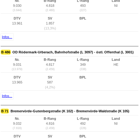
Nr.
B-Rang
L-Rang
Land
9.030
4.818
493
NI
(3.644)
(2.460)
(227)
DTV
SV
BPL
13.961
1.857
(13,3%)
Infos...
B 486
OD Rödermark-Urberach, Bahnhofstraße (L 3097) - östl. Offenthal (L 3001)
Nr.
B-Rang
L-Rang
Land
9.031
4.817
349
HE
(13.979)
(2.459)
(338)
DTV
SV
BPL
13.965
587
(4,2%)
Infos...
B 71
Bremervörde-Gutenbergstraße (K 102) - Bremervörde-Waldstraße (K 105)
Nr.
B-Rang
L-Rang
Land
9.032
4.816
492
NI
(7.616)
(2.458)
(226)
DTV
SV
BPL