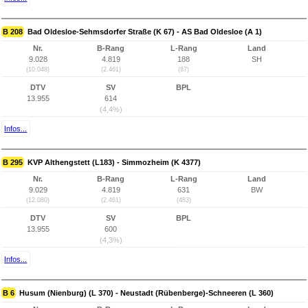
B 208
Bad Oldesloe-Sehmsdorfer Straße (K 67) - AS Bad Oldesloe (A 1)
Nr.
B-Rang
L-Rang
Land
9.028
4.819
188
SH
(10.048)
(2.461)
(87)
DTV
SV
BPL
13.955
614
(4,4%)
Infos...
B 295
KVP Althengstett (L183) - Simmozheim (K 4377)
Nr.
B-Rang
L-Rang
Land
9.029
4.819
631
BW
(12.080)
(2.461)
(483)
DTV
SV
BPL
13.955
600
(4,3%)
Infos...
B 6
Husum (Nienburg) (L 370) - Neustadt (Rübenberge)-Schneeren (L 360)