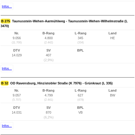
Infos...
B 275
Taunusstein-Wehen-Aarmühlweg - Taunusstein-Wehen-Wilhelmstraße (L
3470)
Nr.
B-Rang
L-Rang
Land
9.056
4.800
345
HE
(11.700)
(2.442)
(334)
DTV
SV
BPL
14.029
407
(2,9%)
Infos...
B 32
OD Ravensburg, Hinzistobler Straße (K 7976) - Grünkraut (L 335)
Nr.
B-Rang
L-Rang
Land
9.057
4.799
627
BW
(5.707)
(2.441)
(479)
DTV
SV
BPL
14.031
870
VB
(6,2%)
Infos...