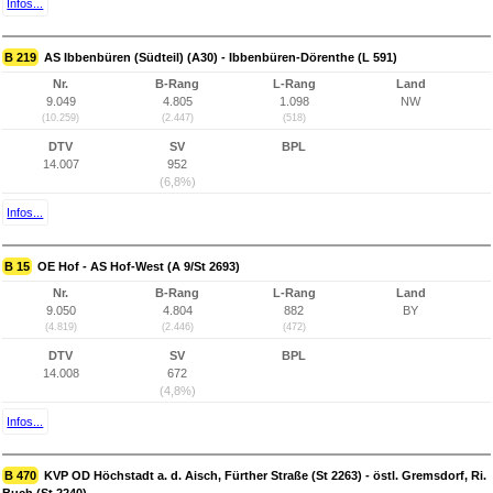
Infos...
B 219
AS Ibbenbüren (Südteil) (A30) - Ibbenbüren-Dörenthe (L 591)
Nr.
B-Rang
L-Rang
Land
9.049
4.805
1.098
NW
(10.259)
(2.447)
(518)
DTV
SV
BPL
14.007
952
(6,8%)
Infos...
B 15
OE Hof - AS Hof-West (A 9/St 2693)
Nr.
B-Rang
L-Rang
Land
9.050
4.804
882
BY
(4.819)
(2.446)
(472)
DTV
SV
BPL
14.008
672
(4,8%)
Infos...
B 470
KVP OD Höchstadt a. d. Aisch, Fürther Straße (St 2263) - östl. Gremsdorf, Ri.