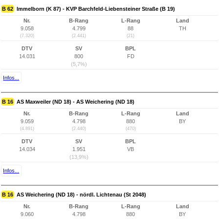
B 62
Immelborn (K 87) - KVP Barchfeld-Liebensteiner Straße (B 19)
Nr.
B-Rang
L-Rang
Land
9.058
4.799
88
TH
(7.320)
(2.441)
(21)
DTV
SV
BPL
14.031
800
FD
(5,7%)
Infos...
B 16
AS Maxweiler (ND 18) - AS Weichering (ND 18)
Nr.
B-Rang
L-Rang
Land
9.059
4.798
880
BY
(4.891)
(2.440)
(470)
DTV
SV
BPL
14.034
1.951
VB
(13,9%)
Infos...
B 16
AS Weichering (ND 18) - nördl. Lichtenau (St 2048)
Nr.
B-Rang
L-Rang
Land
9.060
4.798
880
BY