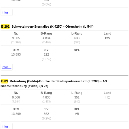
(5,8%)
Infos...
B 291
Schwetzingen-Sternallee (K 4250) - Oftersheim (L 544)
Nr.
B-Rang
L-Rang
Land
9.005
4.834
633
BW
(11.996)
(2.476)
(485)
DTV
SV
BPL
13.893
222
(1,6%)
Infos...
B 83
Rotenburg (Fulda)-Brücke der Städtepartnerschaft (L 3208) - AS
Bebra/Rotenburg (Fulda) (B 27)
Nr.
B-Rang
L-Rang
Land
9.006
4.833
351
HE
(7.984)
(2.475)
(340)
DTV
SV
BPL
13.899
862
VB
(6,2%)
Infos...