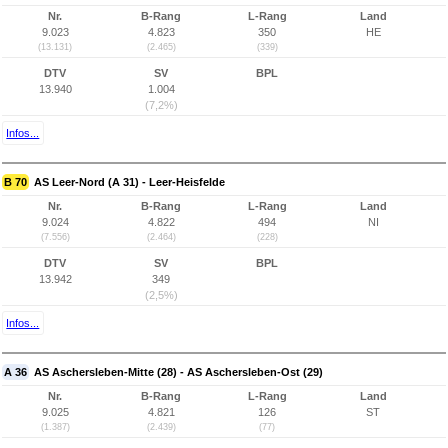
Nr.
B-Rang
L-Rang
Land
9.023
4.823
350
HE
(13.131)
(2.465)
(339)
DTV
SV
BPL
13.940
1.004
(7,2%)
Infos...
B 70
AS Leer-Nord (A 31) - Leer-Heisfelde
Nr.
B-Rang
L-Rang
Land
9.024
4.822
494
NI
(7.556)
(2.464)
(228)
DTV
SV
BPL
13.942
349
(2,5%)
Infos...
A 36
AS Aschersleben-Mitte (28) - AS Aschersleben-Ost (29)
Nr.
B-Rang
L-Rang
Land
9.025
4.821
126
ST
(1.387)
(2.439)
(77)