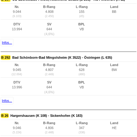
Nr.
B-Rang
L-Rang
Land
9.044
4.808
155
BB
(9.103)
(2.450)
(45)
DTV
SV
BPL
13.994
644
VB
(4,6%)
Infos...
B 292
Bad Schönborn-Bad Mingolsheim (K 3522) - Östringen (L 635)
Nr.
B-Rang
L-Rang
Land
9.045
4.807
628
BW
(12.004)
(2.449)
(480)
DTV
SV
BPL
13.996
644
VB
(4,6%)
Infos...
B 26
Hargershausen (K 108) - Sickenhofen (K 183)
Nr.
B-Rang
L-Rang
Land
9.046
4.806
347
HE
(5.224)
(2.448)
(336)