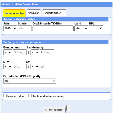
Verkehrszahlen Deutschland
Vergleich
Bedarfsplan 2016
Verkehrszahlen
Suchen - Verkehszahlen
Jahr
Straße
Ort|Zählstelle|TK-Blatt
Land
BPL
Suchergebnisse einschränken
Bundesrang Landesrang
|
DTV SV
|
Bedarfsplan (BPL)-Projekttyp
Infos anzeigen
Suchbegriffe hervorheben