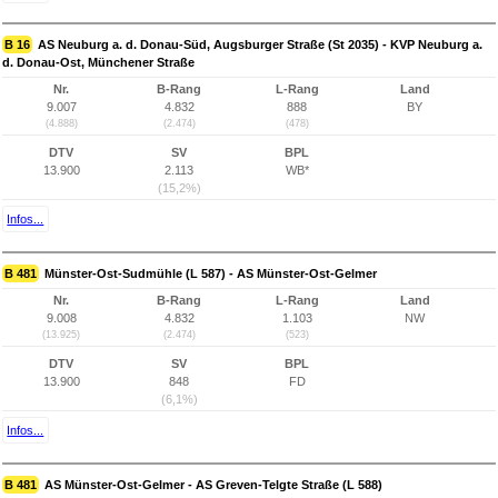
B 16
AS Neuburg a. d. Donau-Süd, Augsburger Straße (St 2035) - KVP Neuburg a.
d. Donau-Ost, Münchener Straße
Nr.
B-Rang
L-Rang
Land
9.007
4.832
888
BY
(4.888)
(2.474)
(478)
DTV
SV
BPL
13.900
2.113
WB*
(15,2%)
Infos...
B 481
Münster-Ost-Sudmühle (L 587) - AS Münster-Ost-Gelmer
Nr.
B-Rang
L-Rang
Land
9.008
4.832
1.103
NW
(13.925)
(2.474)
(523)
DTV
SV
BPL
13.900
848
FD
(6,1%)
Infos...
B 481
AS Münster-Ost-Gelmer - AS Greven-Telgte Straße (L 588)