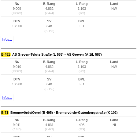
Nr.
B-Rang
L-Rang
Land
9.009
4.832
1.103
NW
(13.926)
(2.474)
(523)
DTV
SV
BPL
13.900
848
FD
(6,1%)
Infos...
B 481
AS Greven-Telgte Straße (L 588) - AS Greven (A 1/L 587)
Nr.
B-Rang
L-Rang
Land
9.010
4.832
1.103
NW
(13.927)
(2.474)
(523)
DTV
SV
BPL
13.900
848
FD
(6,1%)
Infos...
B 71
Bremervörde/Oerel (B 495) - Bremervörde-Gutenbergstraße (K 102)
Nr.
B-Rang
L-Rang
Land
9.011
4.831
495
NI
(7.615)
(2.473)
(229)