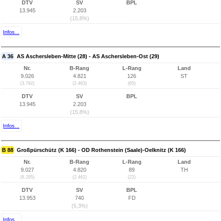
DTV
SV
BPL
13.945
2.203
(15,8%)
Infos...
A 36
AS Aschersleben-Mitte (28) - AS Aschersleben-Ost (29)
Nr.
B-Rang
L-Rang
Land
9.026
4.821
126
ST
(3.792)
(2.463)
(65)
DTV
SV
BPL
13.945
2.203
(15,8%)
Infos...
B 88
Großpürschütz (K 166) - OD Rothenstein (Saale)-Oelknitz (K 166)
Nr.
B-Rang
L-Rang
Land
9.027
4.820
89
TH
(8.295)
(2.462)
(22)
DTV
SV
BPL
13.953
740
FD
(5,3%)
Infos...