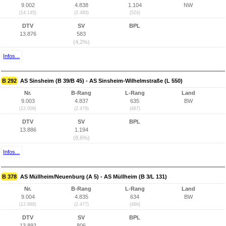
9.002
4.838
1.104
NW
(14.145)
(2.480)
(524)
DTV
SV
BPL
13.876
583
(4,2%)
Infos...
B 292
AS Sinsheim (B 39/B 45) - AS Sinsheim-Wilhelmstraße (L 550)
Nr.
B-Rang
L-Rang
Land
9.003
4.837
635
BW
(12.008)
(2.479)
(487)
DTV
SV
BPL
13.886
1.194
(8,6%)
Infos...
B 378
AS Müllheim/Neuenburg (A 5) - AS Müllheim (B 3/L 131)
Nr.
B-Rang
L-Rang
Land
9.004
4.835
634
BW
(12.688)
(2.477)
(486)
DTV
SV
BPL
13.892
806