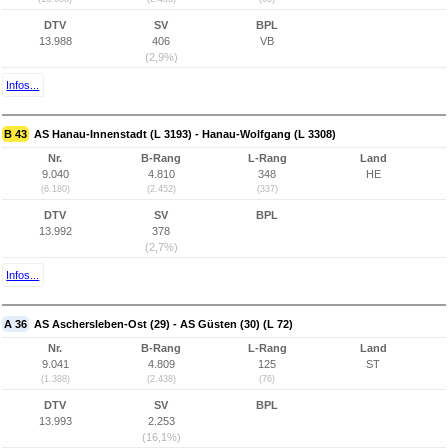
DTV
SV
BPL
13.988
406
VB
(2,9%)
Infos...
B 43
AS Hanau-Innenstadt (L 3193) - Hanau-Wolfgang (L 3308)
Nr.
B-Rang
L-Rang
Land
9.040
4.810
348
HE
(6.180)
(2.452)
(337)
DTV
SV
BPL
13.992
378
(2,7%)
Infos...
A 36
AS Aschersleben-Ost (29) - AS Güsten (30) (L 72)
Nr.
B-Rang
L-Rang
Land
9.041
4.809
125
ST
(1.388)
(2.438)
(76)
DTV
SV
BPL
13.993
2.253
(16,1%)