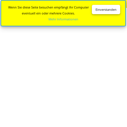
Diese Seite wird nicht mehr aktualisiert.
Zur neuen Seite
Wenn Sie diese Seite besuchen empfängt Ihr Computer
Einverstanden
eventuell ein oder mehrere Cookies.
Mehr Informationen