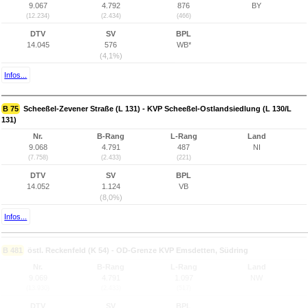
9.067
4.792
876
BY
(12.234)
(2.434)
(466)
DTV
SV
BPL
14.045
576
WB*
(4,1%)
Infos...
B 75
Scheeßel-Zevener Straße (L 131) - KVP Scheeßel-Ostlandsiedlung (L 130/L
131)
Nr.
B-Rang
L-Rang
Land
9.068
4.791
487
NI
(7.758)
(2.433)
(221)
DTV
SV
BPL
14.052
1.124
VB
(8,0%)
Infos...
B 481
östl. Reckenfeld (K 54) - OD-Grenze KVP Emsdetten, Südring
Nr.
B-Rang
L-Rang
Land
9.069
4.791
1.097
NW
(13.930)
(2.433)
(517)
DTV
SV
BPL