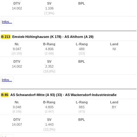
DTV
SV
BPL
14.002
1.106
(7,9%)
Infos...
B 213
Emstek-Höltinghausen (K 178) - AS Ahlhorn (A 29)
Nr.
B-Rang
L-Rang
Land
9.047
4.806
489
NI
(10.163)
(2.448)
(223)
DTV
SV
BPL
14.002
2.352
(16,8%)
Infos...
B 85
AS Schwandorf-Mitte (A 93) (33) - AS Wackersdorf-Industriestraße
Nr.
B-Rang
L-Rang
Land
9.048
4.805
883
BY
(8.106)
(2.447)
(473)
DTV
SV
BPL
14.007
1.443
(10,3%)