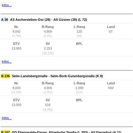
Infos...
A 36
AS Aschersleben-Ost (29) - AS Güsten (30) (L 72)
Nr.
B-Rang
L-Rang
Land
9.042
4.809
125
ST
(3.793)
(2.451)
(64)
DTV
SV
BPL
13.993
2.253
(16,1%)
Infos...
B 236
Selm-Landsbergstraße - Selm-Bork-Gutenbergstraße (K 8)
Nr.
B-Rang
L-Rang
Land
9.043
4.809
1.099
NW
(10.585)
(2.451)
(519)
DTV
SV
BPL
13.993
616
(4,4%)
Infos...
B 167
OD Eberswalde-Finow, Altenhofer Straße (L 293) - AS Finowfurt (A 11)