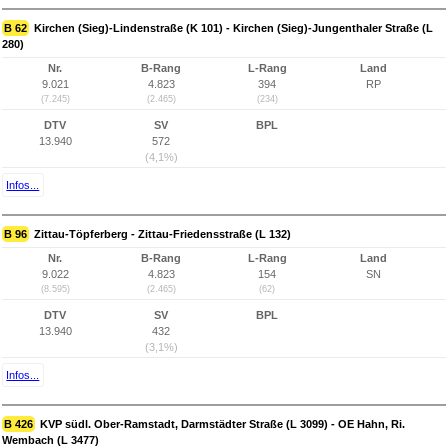
B 62
Kirchen (Sieg)-Lindenstraße (K 101) - Kirchen (Sieg)-Jungenthaler Straße (L
280)
Nr.
B-Rang
L-Rang
Land
9.021
4.823
394
RP
(7.245)
(2.465)
(234)
DTV
SV
BPL
13.940
572
(4,1%)
Infos...
B 96
Zittau-Töpferberg - Zittau-Friedensstraße (L 132)
Nr.
B-Rang
L-Rang
Land
9.022
4.823
154
SN
(8.595)
(2.465)
(62)
DTV
SV
BPL
13.940
432
(3,1%)
Infos...
B 426
KVP südl. Ober-Ramstadt, Darmstädter Straße (L 3099) - OE Hahn, Ri.
Wembach (L 3477)