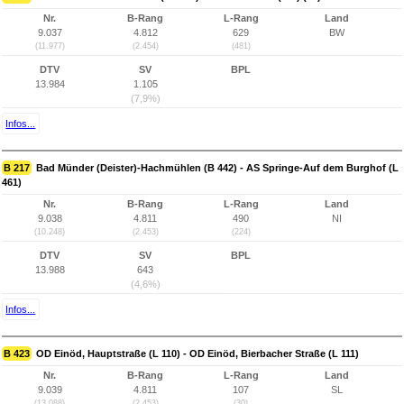
Nr.
B-Rang
L-Rang
Land
9.037
4.812
629
BW
(11.977)
(2.454)
(481)
DTV
SV
BPL
13.984
1.105
(7,9%)
Infos...
B 217
Bad Münder (Deister)-Hachmühlen (B 442) - AS Springe-Auf dem Burghof (L
461)
Nr.
B-Rang
L-Rang
Land
9.038
4.811
490
NI
(10.248)
(2.453)
(224)
DTV
SV
BPL
13.988
643
(4,6%)
Infos...
B 423
OD Einöd, Hauptstraße (L 110) - OD Einöd, Bierbacher Straße (L 111)
Nr.
B-Rang
L-Rang
Land
9.039
4.811
107
SL
(13.088)
(2.453)
(30)