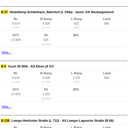
B 37
Heidelberg-Schlierbach, Bahnhof (L 534a) - westl. OA Neckargemünd
Nr.
B-Rang
L-Rang
Land
9.014
4.829
632
BW
(5.867)
(2.471)
(484)
DTV
SV
BPL
13.909
626
(4,5%)
Infos...
B 9
Goch (B 504) - AS Kleve (A 57)
Nr.
B-Rang
L-Rang
Land
9.015
4.828
1.102
NW
(4.220)
(2.470)
(522)
DTV
SV
BPL
13.912
1.252
(9,0%)
Infos...
B 238
Lemgo-Herforder Straße (L 712) - AS Lemgo-Lagesche Straße (B 66)
Nr.
B-Rang
L-Rang
Land