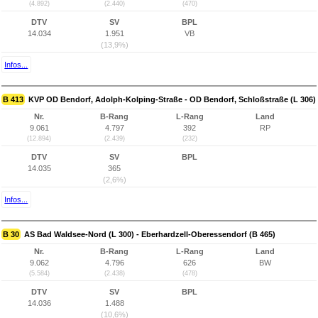
(4.892)
(2.440)
(470)
DTV
SV
BPL
14.034
1.951
VB
(13,9%)
Infos...
B 413
KVP OD Bendorf, Adolph-Kolping-Straße - OD Bendorf, Schloßstraße (L 306)
Nr.
B-Rang
L-Rang
Land
9.061
4.797
392
RP
(12.894)
(2.439)
(232)
DTV
SV
BPL
14.035
365
(2,6%)
Infos...
B 30
AS Bad Waldsee-Nord (L 300) - Eberhardzell-Oberessendorf (B 465)
Nr.
B-Rang
L-Rang
Land
9.062
4.796
626
BW
(5.584)
(2.438)
(478)
DTV
SV
BPL
14.036
1.488
(10,6%)