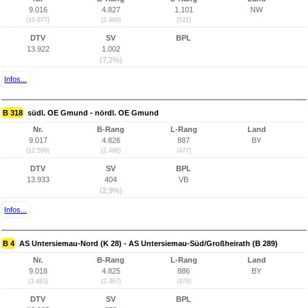
9.016
4.827
1.101
NW
(10.677)
(2.469)
(521)
DTV
SV
BPL
13.922
1.002
(7,2%)
Infos...
B 318
südl. OE Gmund - nördl. OE Gmund
Nr.
B-Rang
L-Rang
Land
9.017
4.826
887
BY
(12.599)
(2.468)
(477)
DTV
SV
BPL
13.933
404
VB
(2,9%)
Infos...
B 4
AS Untersiemau-Nord (K 28) - AS Untersiemau-Süd/Großheirath (B 289)
Nr.
B-Rang
L-Rang
Land
9.018
4.825
886
BY
(3.483)
(2.467)
(476)
DTV
SV
BPL