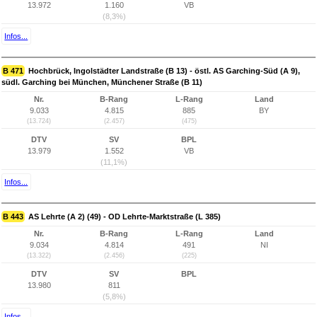
13.972
1.160
VB
(8,3%)
Infos...
B 471
Hochbrück, Ingolstädter Landstraße (B 13) - östl. AS Garching-Süd (A 9),
südl. Garching bei München, Münchener Straße (B 11)
Nr.
B-Rang
L-Rang
Land
9.033
4.815
885
BY
(13.724)
(2.457)
(475)
DTV
SV
BPL
13.979
1.552
VB
(11,1%)
Infos...
B 443
AS Lehrte (A 2) (49) - OD Lehrte-Marktstraße (L 385)
Nr.
B-Rang
L-Rang
Land
9.034
4.814
491
NI
(13.322)
(2.456)
(225)
DTV
SV
BPL
13.980
811
(5,8%)
Infos...