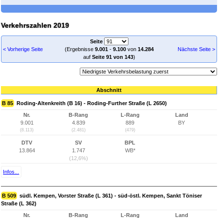
Verkehrszahlen 2019
Seite
< Vorherige Seite
(Ergebnisse
9.001
-
9.100
von
14.284
Nächste Seite >
auf
Seite 91 von 143
)
Abschnitt
B 85
Roding-Altenkreith (B 16) - Roding-Further Straße (L 2650)
Nr.
B-Rang
L-Rang
Land
9.001
4.839
889
BY
(8.113)
(2.481)
(479)
DTV
SV
BPL
13.864
1.747
WB*
(12,6%)
Infos...
B 509
südl. Kempen, Vorster Straße (L 361) - süd-östl. Kempen, Sankt Töniser
Straße (L 362)
Nr.
B-Rang
L-Rang
Land