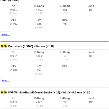
Buch (St 2240)
Nr.
B-Rang
L-Rang
Land
9.051
4.803
881
BY
(13.681)
(2.445)
(471)
DTV
SV
BPL
14.012
925
VB
(6,6%)
Infos...
B 38
Brensbach (L 3106) - Wersau (K 118)
Nr.
B-Rang
L-Rang
Land
9.052
4.802
346
HE
(5.916)
(2.444)
(335)
DTV
SV
BPL
14.016
505
(3,6%)
Infos...
B 49
KVP Wittlich-Rudolf-Diesel-Straße (K 23) - Wittlich-Lüxem (K 24)
Nr.
B-Rang
L-Rang
Land
9.053
4.801
393
RP
(6.405)
(2.443)
(233)