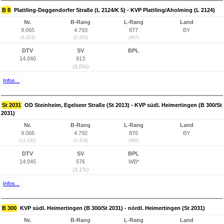
B 8
Plattling-Deggendorfer Straße (L 2124/K 5) - KVP Plattling/Aholming (L 2124)
Nr.
B-Rang
L-Rang
Land
9.065
4.793
877
BY
(4.203)
(2.435)
(467)
DTV
SV
BPL
14.040
913
(6,5%)
Infos...
St 2031
OD Steinheim, Egelseer Straße (St 2013) - KVP südl. Heimertingen (B 300/St
2031)
Nr.
B-Rang
L-Rang
Land
9.066
4.792
876
BY
(12.232)
(2.434)
(466)
DTV
SV
BPL
14.045
576
WB*
(4,1%)
Infos...
B 300
KVP südl. Heimertingen (B 300/St 2031) - nördl. Heimertingen (St 2031)
Nr.
B-Rang
L-Rang
Land