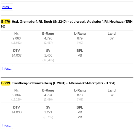
Infos...
B 470
östl. Gremsdorf, Ri. Buch (St 2240) - süd-westl. Adelsdorf, Ri. Neuhaus (ERH
16)
Nr.
B-Rang
L-Rang
Land
9.063
4.795
879
BY
(13.682)
(2.437)
(469)
DTV
SV
BPL
14.037
1.460
VB
(10,4%)
Infos...
B 299
Trostberg-Schwarzerberg (L 2091) - Altenmarkt-Marktplatz (B 304)
Nr.
B-Rang
L-Rang
Land
9.064
4.794
878
BY
(12.226)
(2.436)
(468)
DTV
SV
BPL
14.038
1.221
VB
(8,7%)
VB
Infos...