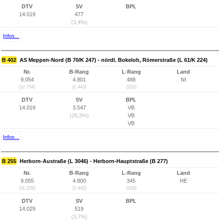
DTV
SV
BPL
14.019
477
(3,4%)
Infos...
B 402
AS Meppen-Nord (B 70/K 247) - nördl. Bokeloh, Römerstraße (L 61/K 224)
Nr.
B-Rang
L-Rang
Land
9.054
4.801
488
NI
(12.754)
(2.443)
(222)
DTV
SV
BPL
14.019
3.547
VB
(25,3%)
VB
VB
Infos...
B 255
Herborn-Austraße (L 3046) - Herborn-Hauptstraße (B 277)
Nr.
B-Rang
L-Rang
Land
9.055
4.800
345
HE
(11.226)
(2.442)
(334)
DTV
SV
BPL
14.029
519
(3,7%)