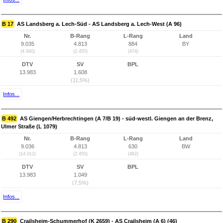
B 17
AS Landsberg a. Lech-Süd - AS Landsberg a. Lech-West (A 96)
Nr.
B-Rang
L-Rang
Land
9.035
4.813
884
BY
(4.940)
(2.455)
(474)
DTV
SV
BPL
13.983
1.608
(11,5%)
Infos...
B 492
AS Giengen/Herbrechtingen (A 7/B 19) - süd-westl. Giengen an der Brenz,
Ulmer Straße (L 1079)
Nr.
B-Rang
L-Rang
Land
9.036
4.813
630
BW
(14.012)
(2.455)
(482)
DTV
SV
BPL
13.983
1.049
(7,5%)
Infos...
B 290
Crailsheim-Schummerhof (K 2659) - AS Crailsheim (A 6) (46)