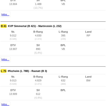
DTV
SV
BPL
13.904
1.488
VB
(10,7%)
Infos...
B 41
KVP Simmertal (B 421) - Martinstein (L 232)
Nr.
B-Rang
L-Rang
Land
9.012
4.830
395
RP
(6.045)
(2.472)
(235)
DTV
SV
BPL
13.907
890
VB
(6,4%)
Infos...
L 75
Iffezheim (L 78B) - Rastatt (B 3)
Nr.
B-Rang
L-Rang
Land
9.013
4.829
632
BW
(5.826)
(2.471)
(484)
DTV
SV
BPL
13.909
612
(4,4%)
Infos...