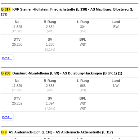
B 317
KVP Steinen-Höllstein, Friedrichstraße (L 138) - AS Maulburg, Blostweg (L
139)
Nr.
B-Rang
L-Rang
Land
11.328
2.834
304
BW
(12.588)
(701)
(159)
DTV
SV
BPL
25.250
1.288
WB*
(5,1%)
Infos...
B 288
Duisburg-Mündelheim (L 59) - AS Duisburg-Huckingen (B 8/K 1) (1)
Nr.
B-Rang
L-Rang
Land
11.329
2.833
668
NW
(11.936)
(700)
(114)
DTV
SV
BPL
25.252
1.894
WB*
(7,5%)
WB*
Infos...
B 9
AS Andernach-Eich (L 116) - AS Andernach-Aktienstraße (L 117)