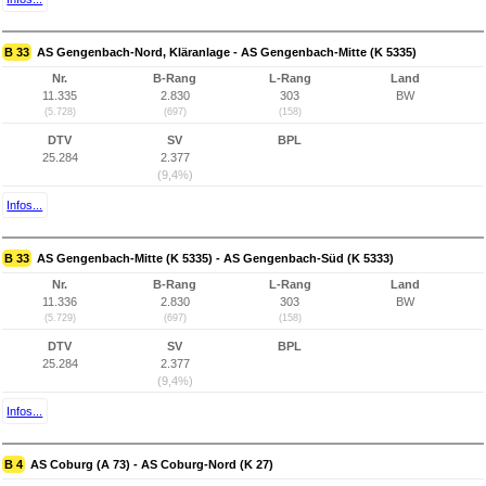
B 33
AS Gengenbach-Nord, Kläranlage - AS Gengenbach-Mitte (K 5335)
Nr.
B-Rang
L-Rang
Land
11.335
2.830
303
BW
(5.728)
(697)
(158)
DTV
SV
BPL
25.284
2.377
(9,4%)
Infos...
B 33
AS Gengenbach-Mitte (K 5335) - AS Gengenbach-Süd (K 5333)
Nr.
B-Rang
L-Rang
Land
11.336
2.830
303
BW
(5.729)
(697)
(158)
DTV
SV
BPL
25.284
2.377
(9,4%)
Infos...
B 4
AS Coburg (A 73) - AS Coburg-Nord (K 27)