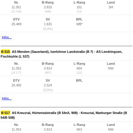
Nr.
B-Rang
L-Rang
Land
11.351
2.815
101
SH
(12.788)
(688)
(23)
DTV
SV
BPL
25.489
1.631
WB*
(6,4%)
Infos...
B 515
AS Menden (Sauerland), Iserlohner Landstraße (B 7) - AS Lendringsen,
Fischkuhle (L 537)
Nr.
B-Rang
L-Rang
Land
11.352
2.814
664
NW
(14.177)
(687)
(111)
DTV
SV
BPL
25.492
2.524
(9,9%)
Infos...
B 517
AS Kreuztal, Hüttentalstraße (B 54n/L 908) - Kreuztal, Marburger Straße (B
54/B 508)
Nr.
B-Rang
L-Rang
Land
11.353
2.813
663
NW