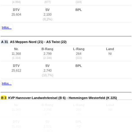
(4.864)
(677)
(119)
DTV
SV
BPL
25.604
2.100
(8,2%)
Infos...
A 31
AS Meppen-Nord (21) - AS Twist (22)
Nr.
B-Rang
L-Rang
Land
11.368
2.799
264
NI
(1.314)
(2.146)
(222)
DTV
SV
BPL
25.612
2.740
(10,7%)
Infos...
B 3
KVP Hannover-Landwehrkreisel (B 6) - Hemmingen-Westerfeld (K 225)
Nr.
B-Rang
L-Rang
Land
11.369
2.798
263
NI
(3.143)
(676)
(43)
DTV
SV
BPL
25.655
1.001
FD
(3,9%)