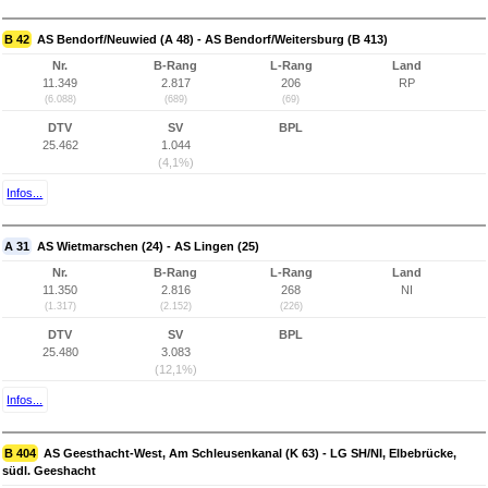
B 42
AS Bendorf/Neuwied (A 48) - AS Bendorf/Weitersburg (B 413)
Nr.
B-Rang
L-Rang
Land
11.349
2.817
206
RP
(6.088)
(689)
(69)
DTV
SV
BPL
25.462
1.044
(4,1%)
Infos...
A 31
AS Wietmarschen (24) - AS Lingen (25)
Nr.
B-Rang
L-Rang
Land
11.350
2.816
268
NI
(1.317)
(2.152)
(226)
DTV
SV
BPL
25.480
3.083
(12,1%)
Infos...
B 404
AS Geesthacht-West, Am Schleusenkanal (K 63) - LG SH/NI, Elbebrücke,
südl. Geeshacht