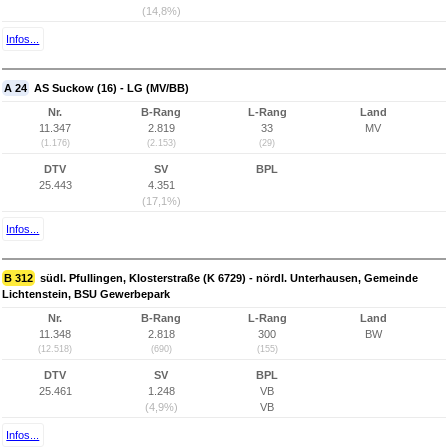
(14,8%)
Infos...
A 24
AS Suckow (16) - LG (MV/BB)
Nr.
B-Rang
L-Rang
Land
11.347
2.819
33
MV
(1.176)
(2.153)
(29)
DTV
SV
BPL
25.443
4.351
(17,1%)
Infos...
B 312
südl. Pfullingen, Klosterstraße (K 6729) - nördl. Unterhausen, Gemeinde
Lichtenstein, BSU Gewerbepark
Nr.
B-Rang
L-Rang
Land
11.348
2.818
300
BW
(12.518)
(690)
(155)
DTV
SV
BPL
25.461
1.248
VB
(4,9%)
VB
Infos...