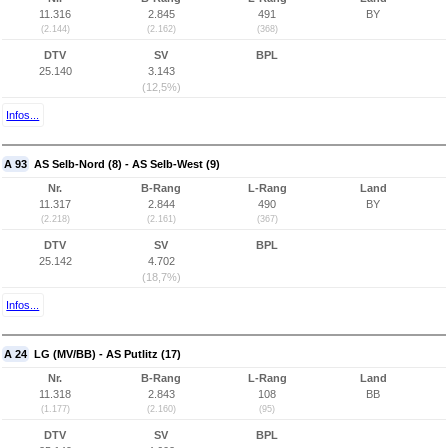
11.316
2.845
491
BY
(2.144)
(2.162)
(368)
DTV
SV
BPL
25.140
3.143
(12,5%)
Infos...
A 93
AS Selb-Nord (8) - AS Selb-West (9)
Nr.
B-Rang
L-Rang
Land
11.317
2.844
490
BY
(2.218)
(2.161)
(367)
DTV
SV
BPL
25.142
4.702
(18,7%)
Infos...
A 24
LG (MV/BB) - AS Putlitz (17)
Nr.
B-Rang
L-Rang
Land
11.318
2.843
108
BB
(1.177)
(2.160)
(95)
DTV
SV
BPL