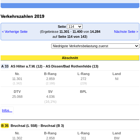
Verkehrszahlen 2019
Seite
< Vorherige Seite
(Ergebnisse
11.301
-
11.400
von
14.284
Nächste Seite >
auf
Seite 114 von 143
)
Abschnitt
A 33
AS Hilter a.T.W. (12) - AS Dissen/Bad Rothenfelde (13)
Nr.
B-Rang
L-Rang
Land
11.301
2.859
272
NI
(1.342)
(2.166)
(229)
DTV
SV
BPL
25.068
4.036
(16,1%)
Infos...
B 35
Bruchsal (L 558) - Bruchsal (B 3)
Nr.
B-Rang
L-Rang
Land
11.302
2.858
311
BW