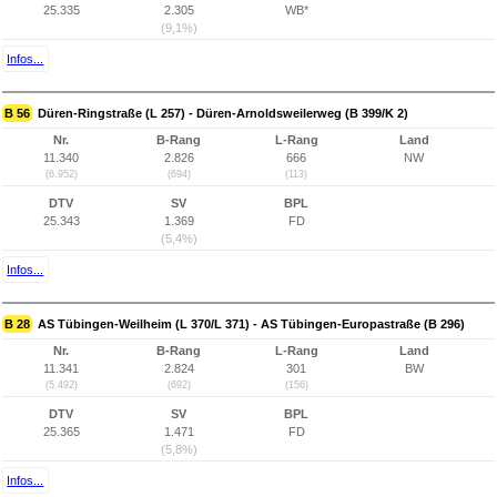
25.335
2.305
WB*
(9,1%)
Infos...
B 56
Düren-Ringstraße (L 257) - Düren-Arnoldsweilerweg (B 399/K 2)
Nr.
B-Rang
L-Rang
Land
11.340
2.826
666
NW
(6.952)
(694)
(113)
DTV
SV
BPL
25.343
1.369
FD
(5,4%)
Infos...
B 28
AS Tübingen-Weilheim (L 370/L 371) - AS Tübingen-Europastraße (B 296)
Nr.
B-Rang
L-Rang
Land
11.341
2.824
301
BW
(5.492)
(692)
(156)
DTV
SV
BPL
25.365
1.471
FD
(5,8%)
Infos...