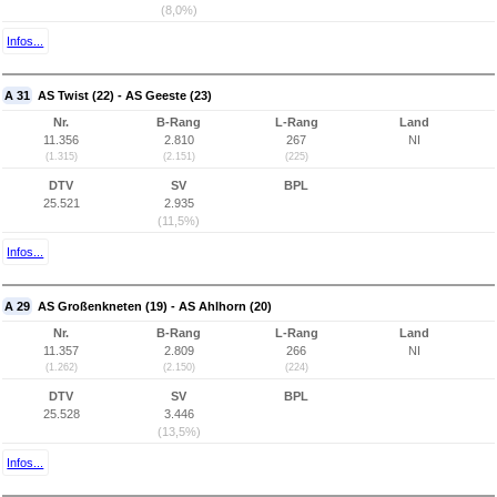
(8,0%)
Infos...
A 31
AS Twist (22) - AS Geeste (23)
Nr.
B-Rang
L-Rang
Land
11.356
2.810
267
NI
(1.315)
(2.151)
(225)
DTV
SV
BPL
25.521
2.935
(11,5%)
Infos...
A 29
AS Großenkneten (19) - AS Ahlhorn (20)
Nr.
B-Rang
L-Rang
Land
11.357
2.809
266
NI
(1.262)
(2.150)
(224)
DTV
SV
BPL
25.528
3.446
(13,5%)
Infos...