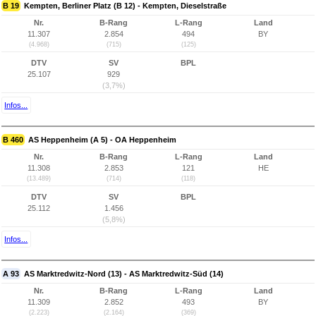
B 19
Kempten, Berliner Platz (B 12) - Kempten, Dieselstraße
Nr.
B-Rang
L-Rang
Land
11.307
2.854
494
BY
(4.968)
(715)
(125)
DTV
SV
BPL
25.107
929
(3,7%)
Infos...
B 460
AS Heppenheim (A 5) - OA Heppenheim
Nr.
B-Rang
L-Rang
Land
11.308
2.853
121
HE
(13.489)
(714)
(118)
DTV
SV
BPL
25.112
1.456
(5,8%)
Infos...
A 93
AS Marktredwitz-Nord (13) - AS Marktredwitz-Süd (14)
Nr.
B-Rang
L-Rang
Land
11.309
2.852
493
BY
(2.223)
(2.164)
(369)