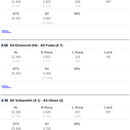
11.344
2.822
208
RP
(1.701)
(2.156)
(139)
DTV
SV
BPL
25.391
3.682
(14,5%)
Infos...
A 66
AS Eichenzell (54) - AD Fulda (A 7)
Nr.
B-Rang
L-Rang
Land
11.345
2.821
119
HE
(2.011)
(2.155)
(36)
DTV
SV
BPL
25.397
4.394
(17,3%)
Infos...
A 48
AD Vulkaneifel (A 1) - AS Ulmen (2)
Nr.
B-Rang
L-Rang
Land
11.346
2.820
207
RP
(1.703)
(2.154)
(138)
DTV
SV
BPL
25.436
3.765