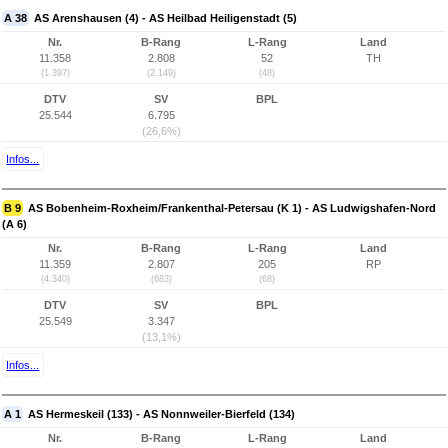
A 38
AS Arenshausen (4) - AS Heilbad Heiligenstadt (5)
Nr.
B-Rang
L-Rang
Land
11.358
2.808
52
TH
(1.397)
(2.149)
(48)
DTV
SV
BPL
25.544
6.795
(26,6%)
Infos...
B 9
AS Bobenheim-Roxheim/Frankenthal-Petersau (K 1) - AS Ludwigshafen-Nord
(A 6)
Nr.
B-Rang
L-Rang
Land
11.359
2.807
205
RP
(4.340)
(683)
(68)
DTV
SV
BPL
25.549
3.347
(13,1%)
Infos...
A 1
AS Hermeskeil (133) - AS Nonnweiler-Bierfeld (134)
Nr.
B-Rang
L-Rang
Land