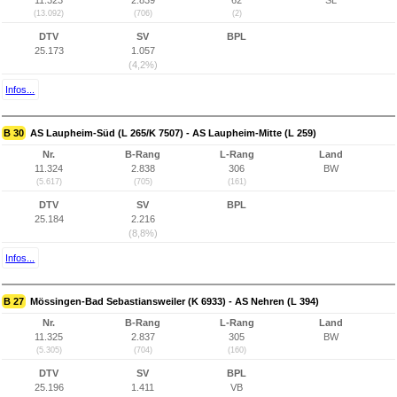
11.323
2.839
62
SL
(13.092)
(706)
(2)
DTV
SV
BPL
25.173
1.057
(4,2%)
Infos...
B 30
AS Laupheim-Süd (L 265/K 7507) - AS Laupheim-Mitte (L 259)
Nr.
B-Rang
L-Rang
Land
11.324
2.838
306
BW
(5.617)
(705)
(161)
DTV
SV
BPL
25.184
2.216
(8,8%)
Infos...
B 27
Mössingen-Bad Sebastiansweiler (K 6933) - AS Nehren (L 394)
Nr.
B-Rang
L-Rang
Land
11.325
2.837
305
BW
(5.305)
(704)
(160)
DTV
SV
BPL
25.196
1.411
VB