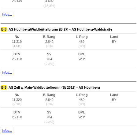
25.149
4.602
(18,3%)
Infos...
B 8
AS Höchberg/Waldbüttelbrunn (B 27) - AS Höchberg-Waldstraße
Nr.
B-Rang
L-Rang
Land
11.319
2.842
489
BY
(4.141)
(708)
(123)
DTV
SV
BPL
25.158
704
WB*
(2,8%)
Infos...
B 8
AS Zell a. Main-Waldbüttelbronn (St 2312) - AS Höchberg
Nr.
B-Rang
L-Rang
Land
11.320
2.842
489
BY
(5.364)
(708)
(123)
DTV
SV
BPL
25.158
704
WB*
(2,8%)
Infos...