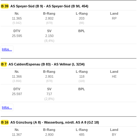
B 39
AS Speyer-Süd (B 9) - AS Speyer-Süd (B 9/L 454)
Nr.
B-Rang
L-Rang
Land
11.365
2.802
203
RP
(5.942)
(679)
(66)
DTV
SV
BPL
25.595
2.150
(8,4%)
Infos...
B 7
AS Calden/Espenau (B 83) - AS Vellmar (L 3234)
Nr.
B-Rang
L-Rang
Land
11.366
2.801
118
HE
(3.894)
(678)
(116)
DTV
SV
BPL
25.597
717
(2,8%)
Infos...
B 16
AS Günzburg (A 8) - Wasserburg, nördl. AS A 8 (GZ 18)
Nr.
B-Rang
L-Rang
Land
11.367
2.800
485
BY