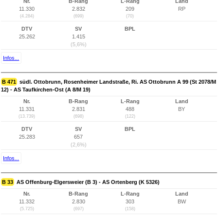
Nr.
B-Rang
L-Rang
Land
11.330
2.832
209
RP
(4.284)
(699)
(70)
DTV
SV
BPL
25.262
1.415
(5,6%)
Infos...
B 471
südl. Ottobrunn, Rosenheimer Landstraße, Ri. AS Ottobrunn A 99 (St 2078/M
12) - AS Taufkirchen-Ost (A 8/M 19)
Nr.
B-Rang
L-Rang
Land
11.331
2.831
488
BY
(13.739)
(698)
(122)
DTV
SV
BPL
25.283
657
(2,6%)
Infos...
B 33
AS Offenburg-Elgersweier (B 3) - AS Ortenberg (K 5326)
Nr.
B-Rang
L-Rang
Land
11.332
2.830
303
BW
(5.725)
(697)
(158)