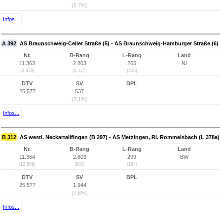
(5,7%)
Infos...
A 392
AS Braunschweig-Celler Straße (5) - AS Braunschweig-Hamburger Straße (6)
Nr.
B-Rang
L-Rang
Land
11.363
2.803
265
NI
(2.478)
(2.147)
(223)
DTV
SV
BPL
25.577
537
(2,1%)
Infos...
B 312
AS westl. Neckartailfingen (B 297) - AS Metzingen, Ri. Rommelsbach (L 378a)
Nr.
B-Rang
L-Rang
Land
11.364
2.803
299
BW
(12.509)
(680)
(154)
DTV
SV
BPL
25.577
1.944
(7,6%)
Infos...