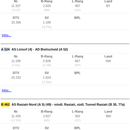
Nr.
B-Rang
L-Rang
Land
11.337
2.829
487
BY
(3.472)
(696)
(121)
DTV
SV
BPL
25.306
1.189
(4,7%)
Infos...
A 524
AS Lintorf (4) - AD Breitscheid (A 52)
Nr.
B-Rang
L-Rang
Land
11.338
2.828
667
NW
(2.511)
(2.158)
(557)
DTV
SV
BPL
25.332
1.824
(7,2%)
Infos...
B 462
AS Rastatt-Nord (A 5) (49) - nördl. Rastatt, südl. Tunnel Rastatt (B 3/L 77a)
Nr.
B-Rang
L-Rang
Land
11.339
2.827
302
BW
(13.520)
(695)
(157)
DTV
SV
BPL