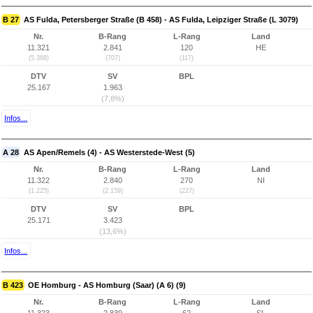
B 27
AS Fulda, Petersberger Straße (B 458) - AS Fulda, Leipziger Straße (L 3079)
Nr.
B-Rang
L-Rang
Land
11.321
2.841
120
HE
(5.388)
(707)
(117)
DTV
SV
BPL
25.167
1.963
(7,8%)
Infos...
A 28
AS Apen/Remels (4) - AS Westerstede-West (5)
Nr.
B-Rang
L-Rang
Land
11.322
2.840
270
NI
(1.225)
(2.159)
(227)
DTV
SV
BPL
25.171
3.423
(13,6%)
Infos...
B 423
OE Homburg - AS Homburg (Saar) (A 6) (9)
Nr.
B-Rang
L-Rang
Land