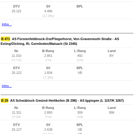
DTV
SV
BPL
25.115
4.496
(17,9%)
Infos...
B 471
AS Fürstenfeldbruck-Ost/Fliegerhorst, Von-Gravenreuth-Straße - AS
Esting/Olching, Ri. Gernlinden/Maisach (St 2345)
Nr.
B-Rang
L-Rang
Land
11.310
2.851
492
BY
(13.712)
(713)
(124)
DTV
SV
BPL
25.122
1.834
VB
(7,3%)
Infos...
B 29
AS Schwäbisch Gmünd-Herlikofen (B 298) - AS Iggingen (L 1157/K 3267)
Nr.
B-Rang
L-Rang
Land
11.311
2.850
309
BW
(5.526)
(712)
(164)
DTV
SV
BPL
25.127
2.638
VB