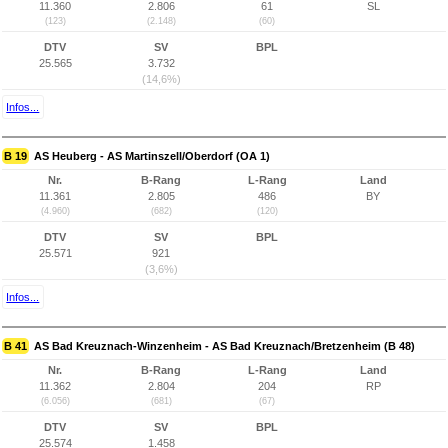
11.360
2.806
61
SL
(123)
(2.148)
(60)
DTV
SV
BPL
25.565
3.732
(14,6%)
Infos...
B 19
AS Heuberg - AS Martinszell/Oberdorf (OA 1)
Nr.
B-Rang
L-Rang
Land
11.361
2.805
486
BY
(4.960)
(682)
(120)
DTV
SV
BPL
25.571
921
(3,6%)
Infos...
B 41
AS Bad Kreuznach-Winzenheim - AS Bad Kreuznach/Bretzenheim (B 48)
Nr.
B-Rang
L-Rang
Land
11.362
2.804
204
RP
(6.056)
(681)
(67)
DTV
SV
BPL
25.574
1.458