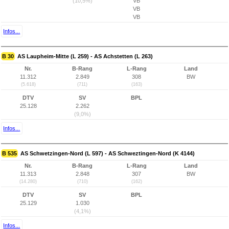
(10,5%)
VB
VB
VB
Infos...
B 30
AS Laupheim-Mitte (L 259) - AS Achstetten (L 263)
Nr.
B-Rang
L-Rang
Land
11.312
2.849
308
BW
(5.618)
(711)
(163)
DTV
SV
BPL
25.128
2.262
(9,0%)
Infos...
B 535
AS Schwetzingen-Nord (L 597) - AS Schweztingen-Nord (K 4144)
Nr.
B-Rang
L-Rang
Land
11.313
2.848
307
BW
(14.280)
(710)
(162)
DTV
SV
BPL
25.129
1.030
(4,1%)
Infos...