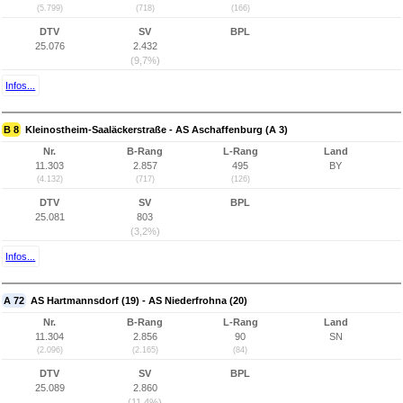
(5.799)
(718)
(166)
DTV
SV
BPL
25.076
2.432
(9,7%)
Infos...
B 8
Kleinostheim-Saaläckerstraße - AS Aschaffenburg (A 3)
Nr.
B-Rang
L-Rang
Land
11.303
2.857
495
BY
(4.132)
(717)
(126)
DTV
SV
BPL
25.081
803
(3,2%)
Infos...
A 72
AS Hartmannsdorf (19) - AS Niederfrohna (20)
Nr.
B-Rang
L-Rang
Land
11.304
2.856
90
SN
(2.096)
(2.165)
(84)
DTV
SV
BPL
25.089
2.860
(11,4%)