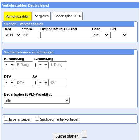
Verkehrszahlen Deutschland
Vergleich
Bedarfsplan 2016
Verkehrszahlen
Suchen - Verkehszahlen
Jahr
Straße
Ort|Zählstelle|TK-Blatt
Land
BPL
Suchergebnisse einschränken
Bundesrang Landesrang
|
DTV SV
|
Bedarfsplan (BPL)-Projekttyp
Infos anzeigen
Suchbegriffe hervorheben