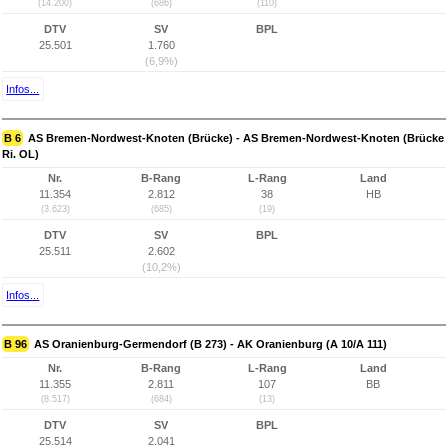
(14.200)
(686)
(110)
DTV
SV
BPL
25.501
1.760
(6,9%)
Infos...
B 6
AS Bremen-Nordwest-Knoten (Brücke) - AS Bremen-Nordwest-Knoten (Brücke
Ri. OL)
Nr.
B-Rang
L-Rang
Land
11.354
2.812
38
HB
(3.623)
(685)
(19)
DTV
SV
BPL
25.511
2.602
(10,2%)
Infos...
B 96
AS Oranienburg-Germendorf (B 273) - AK Oranienburg (A 10/A 111)
Nr.
B-Rang
L-Rang
Land
11.355
2.811
107
BB
(8.517)
(684)
(13)
DTV
SV
BPL
25.514
2.041