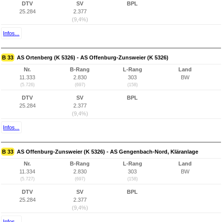
DTV
SV
BPL
25.284
2.377
(9,4%)
Infos...
B 33
AS Ortenberg (K 5326) - AS Offenburg-Zunsweier (K 5326)
Nr.
B-Rang
L-Rang
Land
11.333
2.830
303
BW
(5.726)
(697)
(158)
DTV
SV
BPL
25.284
2.377
(9,4%)
Infos...
B 33
AS Offenburg-Zunsweier (K 5326) - AS Gengenbach-Nord, Kläranlage
Nr.
B-Rang
L-Rang
Land
11.334
2.830
303
BW
(5.727)
(697)
(158)
DTV
SV
BPL
25.284
2.377
(9,4%)
Infos...