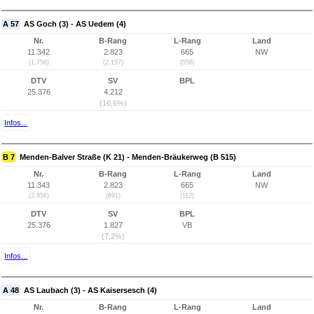
A 57
AS Goch (3) - AS Uedem (4)
Nr.
B-Rang
L-Rang
Land
11.342
2.823
665
NW
(1.756)
(2.157)
(556)
DTV
SV
BPL
25.376
4.212
(16,6%)
Infos...
B 7
Menden-Balver Straße (K 21) - Menden-Bräukerweg (B 515)
Nr.
B-Rang
L-Rang
Land
11.343
2.823
665
NW
(3.856)
(691)
(112)
DTV
SV
BPL
25.376
1.827
VB
(7,2%)
Infos...
A 48
AS Laubach (3) - AS Kaisersesch (4)
Nr.
B-Rang
L-Rang
Land