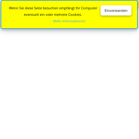
Diese Seite wird nicht mehr aktualisiert.
Zur neuen Seite
Wenn Sie diese Seite besuchen empfängt Ihr Computer
Einverstanden
eventuell ein oder mehrere Cookies.
Mehr Informationen