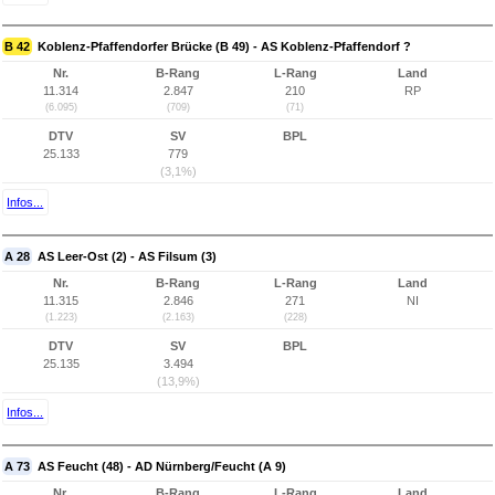
B 42
Koblenz-Pfaffendorfer Brücke (B 49) - AS Koblenz-Pfaffendorf ?
Nr.
B-Rang
L-Rang
Land
11.314
2.847
210
RP
(6.095)
(709)
(71)
DTV
SV
BPL
25.133
779
(3,1%)
Infos...
A 28
AS Leer-Ost (2) - AS Filsum (3)
Nr.
B-Rang
L-Rang
Land
11.315
2.846
271
NI
(1.223)
(2.163)
(228)
DTV
SV
BPL
25.135
3.494
(13,9%)
Infos...
A 73
AS Feucht (48) - AD Nürnberg/Feucht (A 9)
Nr.
B-Rang
L-Rang
Land