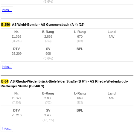
(5,6%)
Infos...
B 256
AS Wiehl-Bomig - AS Gummersbach (A 4) (25)
Nr.
B-Rang
L-Rang
Land
11.326
2.836
670
NW
(11.251)
(703)
(116)
DTV
SV
BPL
25.209
908
(3,6%)
Infos...
B 64
AS Rheda-Wiedenbrück-Bielefelder Straße (B 64) - AS Rheda-Wiedenbrück-
Rietberger Straße (B 64/K 9)
Nr.
B-Rang
L-Rang
Land
11.327
2.835
669
NW
(7.202)
(702)
(115)
DTV
SV
BPL
25.216
3.455
(13,7%)
Infos...