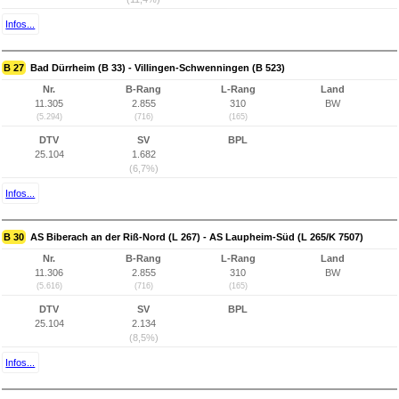
Infos...
B 27
Bad Dürrheim (B 33) - Villingen-Schwenningen (B 523)
Nr.
B-Rang
L-Rang
Land
11.305
2.855
310
BW
(5.294)
(716)
(165)
DTV
SV
BPL
25.104
1.682
(6,7%)
Infos...
B 30
AS Biberach an der Riß-Nord (L 267) - AS Laupheim-Süd (L 265/K 7507)
Nr.
B-Rang
L-Rang
Land
11.306
2.855
310
BW
(5.616)
(716)
(165)
DTV
SV
BPL
25.104
2.134
(8,5%)
Infos...