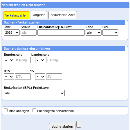
Verkehrszahlen Deutschland
Vergleich
Bedarfsplan 2016
Verkehrszahlen
Suchen - Verkehszahlen
Jahr
Straße
Ort|Zählstelle|TK-Blatt
Land
BPL
Suchergebnisse einschränken
Bundesrang Landesrang
|
DTV SV
|
Bedarfsplan (BPL)-Projekttyp
Infos anzeigen
Suchbegriffe hervorheben