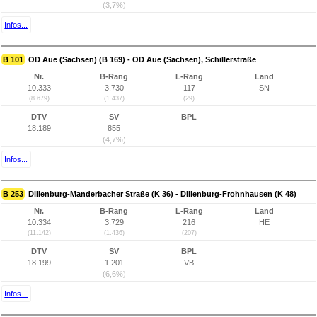
(3,7%)
Infos...
B 101
OD Aue (Sachsen) (B 169) - OD Aue (Sachsen), Schillerstraße
Nr.
B-Rang
L-Rang
Land
10.333
3.730
117
SN
(8.679)
(1.437)
(29)
DTV
SV
BPL
18.189
855
(4,7%)
Infos...
B 253
Dillenburg-Manderbacher Straße (K 36) - Dillenburg-Frohnhausen (K 48)
Nr.
B-Rang
L-Rang
Land
10.334
3.729
216
HE
(11.142)
(1.436)
(207)
DTV
SV
BPL
18.199
1.201
VB
(6,6%)
Infos...