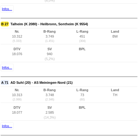
(6,0%)
Infos...
B 27
Talheim (K 2080) - Heilbronn, Sontheim (K 9554)
Nr.
B-Rang
L-Rang
Land
10.312
3.749
451
BW
(5.333)
(1.451)
(304)
DTV
SV
BPL
18.076
940
(5,2%)
Infos...
A 71
AD Suhl (20) - AS Meiningen-Nord (21)
Nr.
B-Rang
L-Rang
Land
10.313
3.748
73
TH
(2.066)
(2.346)
(60)
DTV
SV
BPL
18.077
2.585
(14,3%)
Infos...