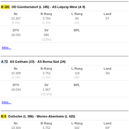
B 181
OD Günthersdorf (L 185) - AS Leipzig-West (A 9)
Nr.
B-Rang
L-Rang
Land
10.307
3.754
84
ST
(9.566)
(1.455)
(23)
DTV
SV
BPL
18.041
686
(3,8%)
Infos...
A 72
AS Geithain (23) - AS Borna-Süd (24)
Nr.
B-Rang
L-Rang
Land
10.308
3.753
118
SN
(2.100)
(2.347)
(89)
DTV
SV
BPL
18.044
1.967
(10,9%)
Infos...
B 9
Osthofen (L 386) - Worms-Abenheim (L 425)
Nr.
B-Rang
L-Rang
Land
10.309
3.752
302
RP