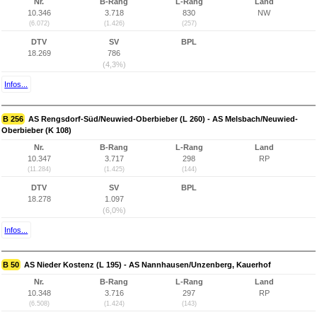
Nr.
B-Rang
L-Rang
Land
10.346
3.718
830
NW
(6.072)
(1.426)
(257)
DTV
SV
BPL
18.269
786
(4,3%)
Infos...
B 256
AS Rengsdorf-Süd/Neuwied-Oberbieber (L 260) - AS Melsbach/Neuwied-
Oberbieber (K 108)
Nr.
B-Rang
L-Rang
Land
10.347
3.717
298
RP
(11.284)
(1.425)
(144)
DTV
SV
BPL
18.278
1.097
(6,0%)
Infos...
B 50
AS Nieder Kostenz (L 195) - AS Nannhausen/Unzenberg, Kauerhof
Nr.
B-Rang
L-Rang
Land
10.348
3.716
297
RP
(6.508)
(1.424)
(143)