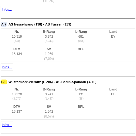
(11,2%)
Infos...
A 7
AS Nesselwang (138) - AS Füssen (139)
Nr.
B-Rang
L-Rang
Land
10.319
3.742
681
BY
(731)
(2.343)
(406)
DTV
SV
BPL
18.134
1.269
(7,0%)
Infos...
B 5
Wustermark-Wernitz (L 204) - AS Berlin-Spandau (A 10)
Nr.
B-Rang
L-Rang
Land
10.320
3.741
131
BB
(3.576)
(1.447)
(28)
DTV
SV
BPL
18.137
1.542
(8,5%)
Infos...