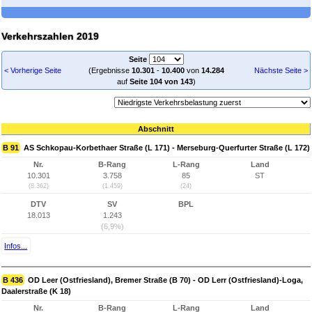
Verkehrszahlen 2019
Seite
< Vorherige Seite
(Ergebnisse
10.301
-
10.400
von
14.284
Nächste Seite >
auf
Seite 104 von 143
)
Abschnitt
B 91
AS Schkopau-Korbethaer Straße (L 171) - Merseburg-Querfurter Straße (L 172)
Nr.
B-Rang
L-Rang
Land
10.301
3.758
85
ST
(8.362)
(1.459)
(24)
DTV
SV
BPL
18.013
1.243
(6,9%)
Infos...
B 436
OD Leer (Ostfriesland), Bremer Straße (B 70) - OD Lerr (Ostfriesland)-Loga,
Daalerstraße (K 18)
Nr.
B-Rang
L-Rang
Land