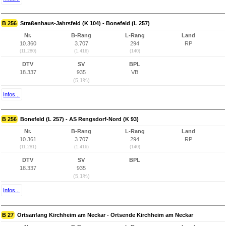
B 256
Straßenhaus-Jahrsfeld (K 104) - Bonefeld (L 257)
Nr.
B-Rang
L-Rang
Land
10.360
3.707
294
RP
(11.280)
(1.416)
(140)
DTV
SV
BPL
18.337
935
VB
(5,1%)
Infos...
B 256
Bonefeld (L 257) - AS Rengsdorf-Nord (K 93)
Nr.
B-Rang
L-Rang
Land
10.361
3.707
294
RP
(11.281)
(1.416)
(140)
DTV
SV
BPL
18.337
935
(5,1%)
Infos...
B 27
Ortsanfang Kirchheim am Neckar - Ortsende Kirchheim am Neckar