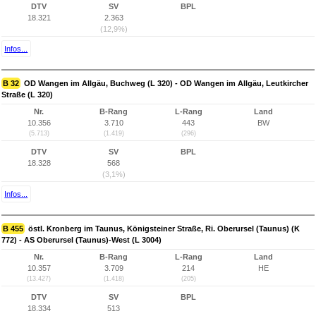
DTV
SV
BPL
18.321
2.363
(12,9%)
Infos...
B 32
OD Wangen im Allgäu, Buchweg (L 320) - OD Wangen im Allgäu, Leutkircher
Straße (L 320)
Nr.
B-Rang
L-Rang
Land
10.356
3.710
443
BW
(5.713)
(1.419)
(296)
DTV
SV
BPL
18.328
568
(3,1%)
Infos...
B 455
östl. Kronberg im Taunus, Königsteiner Straße, Ri. Oberursel (Taunus) (K
772) - AS Oberursel (Taunus)-West (L 3004)
Nr.
B-Rang
L-Rang
Land
10.357
3.709
214
HE
(13.427)
(1.418)
(205)
DTV
SV
BPL
18.334
513