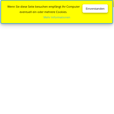
Diese Seite wird nicht mehr aktualisiert.
Zur neuen Seite
Wenn Sie diese Seite besuchen empfängt Ihr Computer
Einverstanden
eventuell ein oder mehrere Cookies.
Mehr Informationen