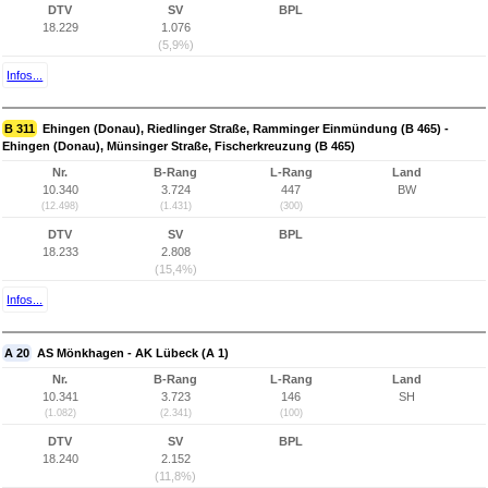
DTV
SV
BPL
18.229
1.076
(5,9%)
Infos...
B 311
Ehingen (Donau), Riedlinger Straße, Ramminger Einmündung (B 465) -
Ehingen (Donau), Münsinger Straße, Fischerkreuzung (B 465)
Nr.
B-Rang
L-Rang
Land
10.340
3.724
447
BW
(12.498)
(1.431)
(300)
DTV
SV
BPL
18.233
2.808
(15,4%)
Infos...
A 20
AS Mönkhagen - AK Lübeck (A 1)
Nr.
B-Rang
L-Rang
Land
10.341
3.723
146
SH
(1.082)
(2.341)
(100)
DTV
SV
BPL
18.240
2.152
(11,8%)