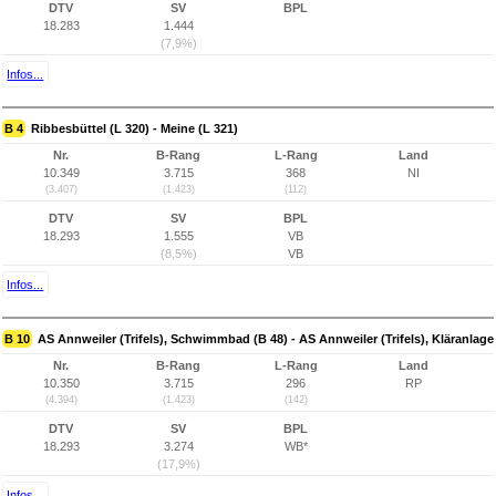
DTV
SV
BPL
18.283
1.444
(7,9%)
Infos...
B 4
Ribbesbüttel (L 320) - Meine (L 321)
Nr.
B-Rang
L-Rang
Land
10.349
3.715
368
NI
(3.407)
(1.423)
(112)
DTV
SV
BPL
18.293
1.555
VB
(8,5%)
VB
Infos...
B 10
AS Annweiler (Trifels), Schwimmbad (B 48) - AS Annweiler (Trifels), Kläranlage
Nr.
B-Rang
L-Rang
Land
10.350
3.715
296
RP
(4.394)
(1.423)
(142)
DTV
SV
BPL
18.293
3.274
WB*
(17,9%)
Infos...