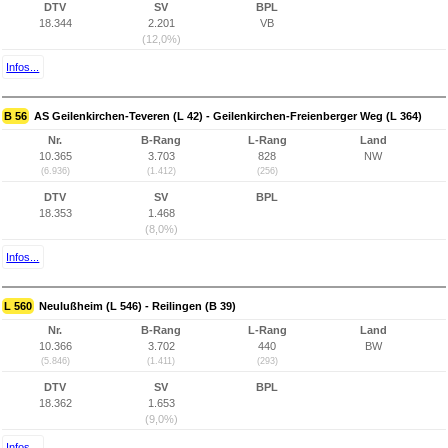
DTV
SV
BPL
18.344
2.201
VB
(12,0%)
Infos...
B 56
AS Geilenkirchen-Teveren (L 42) - Geilenkirchen-Freienberger Weg (L 364)
Nr.
B-Rang
L-Rang
Land
10.365
3.703
828
NW
(6.936)
(1.412)
(256)
DTV
SV
BPL
18.353
1.468
(8,0%)
Infos...
L 560
Neulußheim (L 546) - Reilingen (B 39)
Nr.
B-Rang
L-Rang
Land
10.366
3.702
440
BW
(5.846)
(1.411)
(293)
DTV
SV
BPL
18.362
1.653
(9,0%)
Infos...