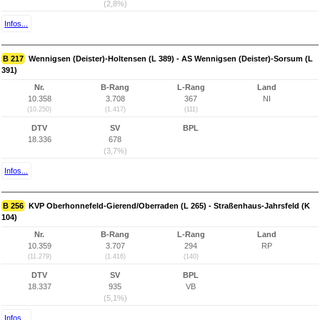
(2,8%)
Infos...
B 217
Wennigsen (Deister)-Holtensen (L 389) - AS Wennigsen (Deister)-Sorsum (L
391)
Nr.
B-Rang
L-Rang
Land
10.358
3.708
367
NI
(10.250)
(1.417)
(111)
DTV
SV
BPL
18.336
678
(3,7%)
Infos...
B 256
KVP Oberhonnefeld-Gierend/Oberraden (L 265) - Straßenhaus-Jahrsfeld (K
104)
Nr.
B-Rang
L-Rang
Land
10.359
3.707
294
RP
(11.279)
(1.416)
(140)
DTV
SV
BPL
18.337
935
VB
(5,1%)
Infos...