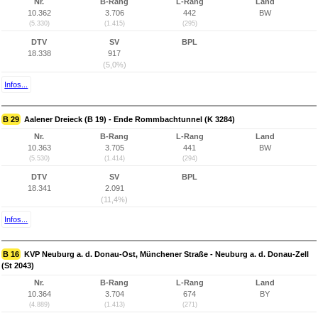
Nr.
B-Rang
L-Rang
Land
10.362
3.706
442
BW
(5.330)
(1.415)
(295)
DTV
SV
BPL
18.338
917
(5,0%)
Infos...
B 29
Aalener Dreieck (B 19) - Ende Rommbachtunnel (K 3284)
Nr.
B-Rang
L-Rang
Land
10.363
3.705
441
BW
(5.530)
(1.414)
(294)
DTV
SV
BPL
18.341
2.091
(11,4%)
Infos...
B 16
KVP Neuburg a. d. Donau-Ost, Münchener Straße - Neuburg a. d. Donau-Zell
(St 2043)
Nr.
B-Rang
L-Rang
Land
10.364
3.704
674
BY
(4.889)
(1.413)
(271)