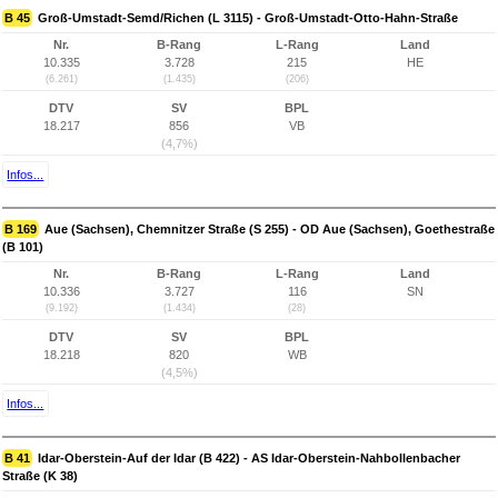
B 45
Groß-Umstadt-Semd/Richen (L 3115) - Groß-Umstadt-Otto-Hahn-Straße
Nr.
B-Rang
L-Rang
Land
10.335
3.728
215
HE
(6.261)
(1.435)
(206)
DTV
SV
BPL
18.217
856
VB
(4,7%)
Infos...
B 169
Aue (Sachsen), Chemnitzer Straße (S 255) - OD Aue (Sachsen), Goethestraße
(B 101)
Nr.
B-Rang
L-Rang
Land
10.336
3.727
116
SN
(9.192)
(1.434)
(28)
DTV
SV
BPL
18.218
820
WB
(4,5%)
Infos...
B 41
Idar-Oberstein-Auf der Idar (B 422) - AS Idar-Oberstein-Nahbollenbacher
Straße (K 38)