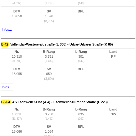
(4.332)
(1.454)
(148)
DTV
SV
BPL
18.050
1.570
(8,7%)
Infos...
B 42
Vallendar-Westerwaldstraße (L 308) - Urbar-Urbarer Straße (K 85)
Nr.
B-Rang
L-Rang
Land
10.310
3.751
301
RP
(6.091)
(1.453)
(147)
DTV
SV
BPL
18.055
650
(3,6%)
Infos...
B 264
AS Eschweiler-Ost (A 4) - Eschweiler-Dürener Straße (L 223)
Nr.
B-Rang
L-Rang
Land
10.311
3.750
835
NW
(11.427)
(1.452)
(262)
DTV
SV
BPL
18.066
1.084