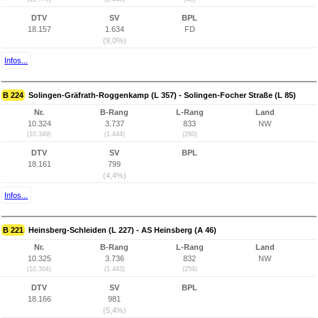
DTV
SV
BPL
18.157
1.634
FD
(9,0%)
Infos...
B 224
Solingen-Gräfrath-Roggenkamp (L 357) - Solingen-Focher Straße (L 85)
Nr.
B-Rang
L-Rang
Land
10.324
3.737
833
NW
(10.349)
(1.444)
(260)
DTV
SV
BPL
18.161
799
(4,4%)
Infos...
B 221
Heinsberg-Schleiden (L 227) - AS Heinsberg (A 46)
Nr.
B-Rang
L-Rang
Land
10.325
3.736
832
NW
(10.304)
(1.443)
(259)
DTV
SV
BPL
18.166
981
(5,4%)