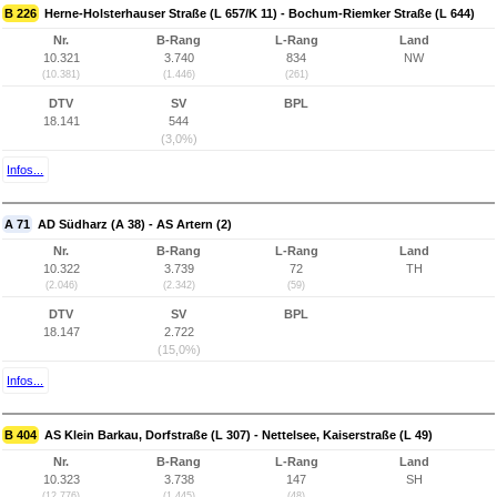
B 226
Herne-Holsterhauser Straße (L 657/K 11) - Bochum-Riemker Straße (L 644)
Nr.
B-Rang
L-Rang
Land
10.321
3.740
834
NW
(10.381)
(1.446)
(261)
DTV
SV
BPL
18.141
544
(3,0%)
Infos...
A 71
AD Südharz (A 38) - AS Artern (2)
Nr.
B-Rang
L-Rang
Land
10.322
3.739
72
TH
(2.046)
(2.342)
(59)
DTV
SV
BPL
18.147
2.722
(15,0%)
Infos...
B 404
AS Klein Barkau, Dorfstraße (L 307) - Nettelsee, Kaiserstraße (L 49)
Nr.
B-Rang
L-Rang
Land
10.323
3.738
147
SH
(12.776)
(1.445)
(48)