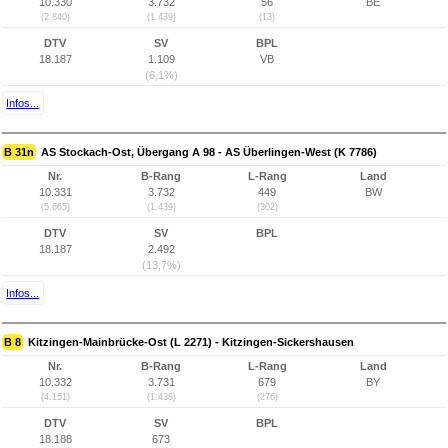
10.330
3.732
56
BE
(2.840)
(1.439)
(13)
DTV
SV
BPL
18.187
1.109
VB
(6,1%)
Infos...
B 31n
AS Stockach-Ost, Übergang A 98 - AS Überlingen-West (K 7786)
Nr.
B-Rang
L-Rang
Land
10.331
3.732
449
BW
(5.665)
(1.439)
(302)
DTV
SV
BPL
18.187
2.492
(13,7%)
Infos...
B 8
Kitzingen-Mainbrücke-Ost (L 2271) - Kitzingen-Sickershausen
Nr.
B-Rang
L-Rang
Land
10.332
3.731
679
BY
(4.151)
(1.438)
(276)
DTV
SV
BPL
18.188
673