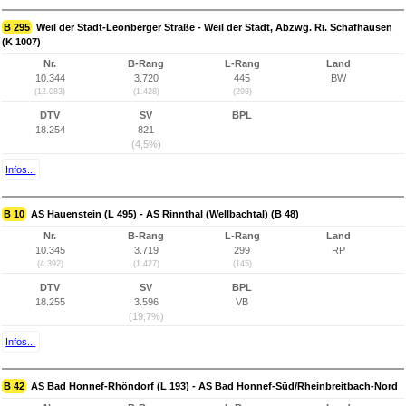
B 295
Weil der Stadt-Leonberger Straße - Weil der Stadt, Abzwg. Ri. Schafhausen
(K 1007)
Nr.
B-Rang
L-Rang
Land
10.344
3.720
445
BW
(12.083)
(1.428)
(298)
DTV
SV
BPL
18.254
821
(4,5%)
Infos...
B 10
AS Hauenstein (L 495) - AS Rinnthal (Wellbachtal) (B 48)
Nr.
B-Rang
L-Rang
Land
10.345
3.719
299
RP
(4.392)
(1.427)
(145)
DTV
SV
BPL
18.255
3.596
VB
(19,7%)
Infos...
B 42
AS Bad Honnef-Rhöndorf (L 193) - AS Bad Honnef-Süd/Rheinbreitbach-Nord