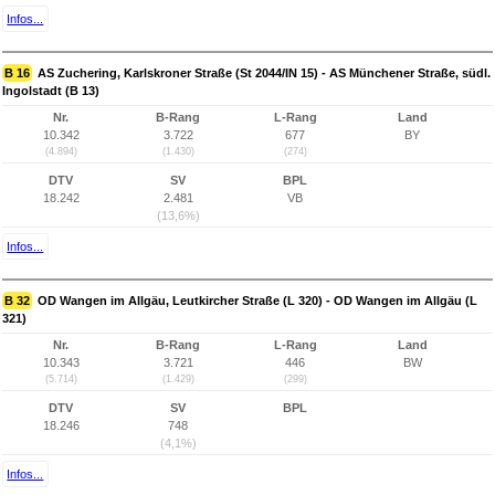
Infos...
B 16
AS Zuchering, Karlskroner Straße (St 2044/IN 15) - AS Münchener Straße, südl.
Ingolstadt (B 13)
Nr.
B-Rang
L-Rang
Land
10.342
3.722
677
BY
(4.894)
(1.430)
(274)
DTV
SV
BPL
18.242
2.481
VB
(13,6%)
Infos...
B 32
OD Wangen im Allgäu, Leutkircher Straße (L 320) - OD Wangen im Allgäu (L
321)
Nr.
B-Rang
L-Rang
Land
10.343
3.721
446
BW
(5.714)
(1.429)
(299)
DTV
SV
BPL
18.246
748
(4,1%)
Infos...