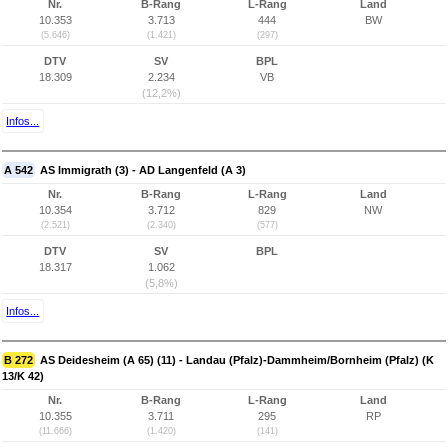
Nr.
B-Rang
L-Rang
Land
10.353
3.713
444
BW
(5.646)
(1.421)
(297)
DTV
SV
BPL
18.309
2.234
VB
(12,2%)
Infos...
A 542
AS Immigrath (3) - AD Langenfeld (A 3)
Nr.
B-Rang
L-Rang
Land
10.354
3.712
829
NW
(2.521)
(2.340)
(577)
DTV
SV
BPL
18.317
1.062
(5,8%)
Infos...
B 272
AS Deidesheim (A 65) (11) - Landau (Pfalz)-Dammheim/Bornheim (Pfalz) (K
13/K 42)
Nr.
B-Rang
L-Rang
Land
10.355
3.711
295
RP
(11.666)
(1.420)
(141)