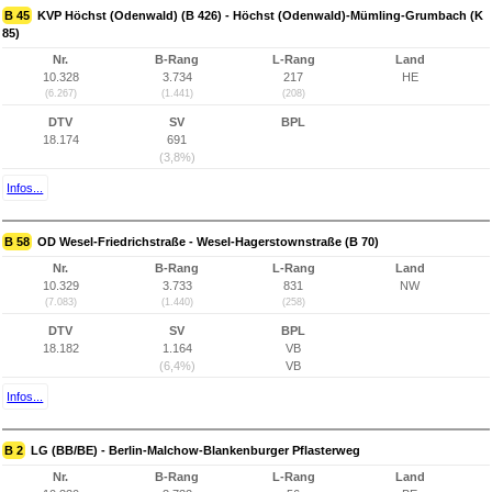
B 45
KVP Höchst (Odenwald) (B 426) - Höchst (Odenwald)-Mümling-Grumbach (K
85)
Nr.
B-Rang
L-Rang
Land
10.328
3.734
217
HE
(6.267)
(1.441)
(208)
DTV
SV
BPL
18.174
691
(3,8%)
Infos...
B 58
OD Wesel-Friedrichstraße - Wesel-Hagerstownstraße (B 70)
Nr.
B-Rang
L-Rang
Land
10.329
3.733
831
NW
(7.083)
(1.440)
(258)
DTV
SV
BPL
18.182
1.164
VB
(6,4%)
VB
Infos...
B 2
LG (BB/BE) - Berlin-Malchow-Blankenburger Pflasterweg
Nr.
B-Rang
L-Rang
Land