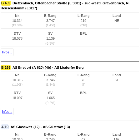
B 459
Dietzenbach, Offenbacher Straße (L 3001) - süd-westl. Gravenbruch, Ri.
Heusenstamm (L3117)
Nr.
B-Rang
L-Rang
Land
10.314
3.747
219
HE
(13.486)
(1.450)
(210)
DTV
SV
BPL
18.078
1.139
(6,3%)
Infos...
B 269
AS Ensdorf (A 620) (4b) - AS Lisdorfer Berg
Nr.
B-Rang
L-Rang
Land
10.315
3.746
76
SL
(11.608)
(1.449)
(7)
DTV
SV
BPL
18.097
1.665
(9,2%)
Infos...
A 19
AS Glasewitz (12) - AS Güstrow (13)
Nr.
B-Rang
L-Rang
Land
10.316
3.745
49
MV