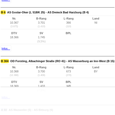
B 6
AS Goslar-Oker (L 518/K 25) - AS Dreieck Bad Harzburg (B 4)
Nr.
B-Rang
L-Rang
Land
10.367
3.701
366
NI
(3.675)
(1.410)
(110)
DTV
SV
BPL
18.366
1.745
(9,5%)
Infos...
B 304
OD Forsting, Albachinger Straße (RO 41) - AS Wasserburg an Inn-West (B 15)
Nr.
B-Rang
L-Rang
Land
10.368
3.700
673
BY
(12.366)
(1.409)
(270)
DTV
SV
BPL
18.369
1.433
WB
(7,8%)
Infos...
A 60
AS Waxweiler (5) - AS Bitburg (6)