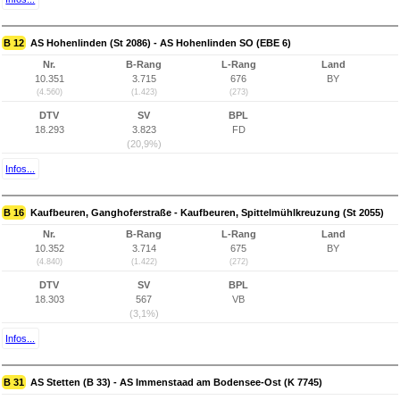
B 12
AS Hohenlinden (St 2086) - AS Hohenlinden SO (EBE 6)
Nr.
B-Rang
L-Rang
Land
10.351
3.715
676
BY
(4.560)
(1.423)
(273)
DTV
SV
BPL
18.293
3.823
FD
(20,9%)
Infos...
B 16
Kaufbeuren, Ganghoferstraße - Kaufbeuren, Spittelmühlkreuzung (St 2055)
Nr.
B-Rang
L-Rang
Land
10.352
3.714
675
BY
(4.840)
(1.422)
(272)
DTV
SV
BPL
18.303
567
VB
(3,1%)
Infos...
B 31
AS Stetten (B 33) - AS Immenstaad am Bodensee-Ost (K 7745)