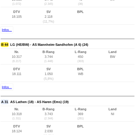
(1.072)
(2.345)
(36)
DTV
SV
BPL
18.105
2.118
(11,7%)
Infos...
B 44
LG (HE/BW) - AS Mannheim-Sandhofen (A 6) (24)
Nr.
B-Rang
L-Rang
Land
10.317
3.744
450
BW
(6.217)
(1.448)
(303)
DTV
SV
BPL
18.111
1.050
WB
(5,8%)
Infos...
A 31
AS Lathen (18) - AS Haren (Ems) (19)
Nr.
B-Rang
L-Rang
Land
10.318
3.743
369
NI
(1.311)
(2.344)
(261)
DTV
SV
BPL
18.124
2.030