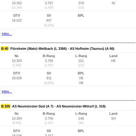
10.302
3.757
370
NI
(13.264)
(1.458)
(113)
DTV
SV
BPL
18.022
937
(5,2%)
Infos...
B 40
Flörsheim (Main)-Weilbach (L 3366) - AS Hofheim (Taunus) (A 66)
Nr.
B-Rang
L-Rang
Land
10.303
3.756
221
HE
(5.993)
(1.457)
(212)
DTV
SV
BPL
18.026
811
VB
(4,5%)
VB
Infos...
B 205
AS Neumünster-Süd (A 7) - AS Neumünster-Wittorf (L 319)
Nr.
B-Rang
L-Rang
Land
10.304
3.756
148
SH
(9.993)
(1.457)
(49)
DTV
SV
BPL
18.026
3.317