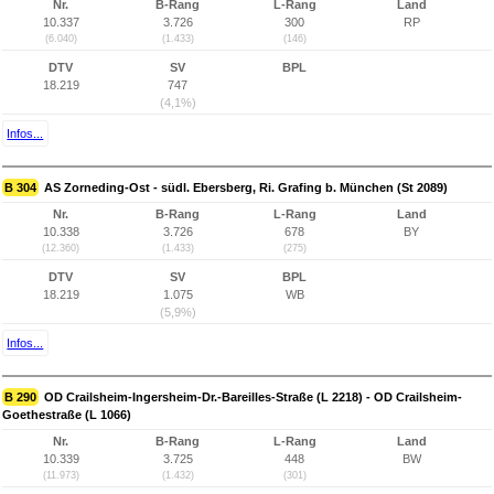
Nr.
B-Rang
L-Rang
Land
10.337
3.726
300
RP
(6.040)
(1.433)
(146)
DTV
SV
BPL
18.219
747
(4,1%)
Infos...
B 304
AS Zorneding-Ost - südl. Ebersberg, Ri. Grafing b. München (St 2089)
Nr.
B-Rang
L-Rang
Land
10.338
3.726
678
BY
(12.360)
(1.433)
(275)
DTV
SV
BPL
18.219
1.075
WB
(5,9%)
Infos...
B 290
OD Crailsheim-Ingersheim-Dr.-Bareilles-Straße (L 2218) - OD Crailsheim-
Goethestraße (L 1066)
Nr.
B-Rang
L-Rang
Land
10.339
3.725
448
BW
(11.973)
(1.432)
(301)