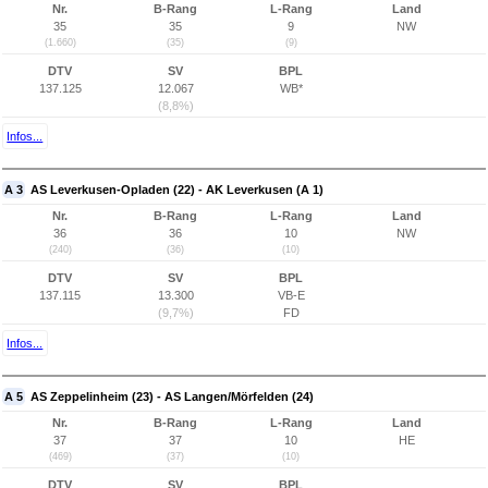
Nr.
B-Rang
L-Rang
Land
35
35
9
NW
(1.660)
(35)
(9)
DTV
SV
BPL
137.125
12.067
WB*
(8,8%)
Infos...
A 3
AS Leverkusen-Opladen (22) - AK Leverkusen (A 1)
Nr.
B-Rang
L-Rang
Land
36
36
10
NW
(240)
(36)
(10)
DTV
SV
BPL
137.115
13.300
VB-E
(9,7%)
FD
Infos...
A 5
AS Zeppelinheim (23) - AS Langen/Mörfelden (24)
Nr.
B-Rang
L-Rang
Land
37
37
10
HE
(469)
(37)
(10)
DTV
SV
BPL