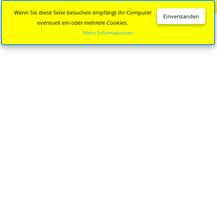
Diese Seite wird nicht mehr aktualisiert.
Zur neuen Seite
Wenn Sie diese Seite besuchen empfängt Ihr Computer
Einverstanden
eventuell ein oder mehrere Cookies.
Mehr Informationen