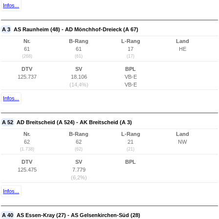
Infos...
A 3
AS Raunheim (48) - AD Mönchhof-Dreieck (A 67)
Nr.
B-Rang
L-Rang
Land
61
61
17
HE
(268)
(61)
(17)
DTV
SV
BPL
125.737
18.106
VB-E
(14,4%)
VB-E
Infos...
A 52
AD Breitscheid (A 524) - AK Breitscheid (A 3)
Nr.
B-Rang
L-Rang
Land
62
62
21
NW
(1.738)
(62)
(21)
DTV
SV
BPL
125.475
7.779
(6,2%)
Infos...
A 40
AS Essen-Kray (27) - AS Gelsenkirchen-Süd (28)