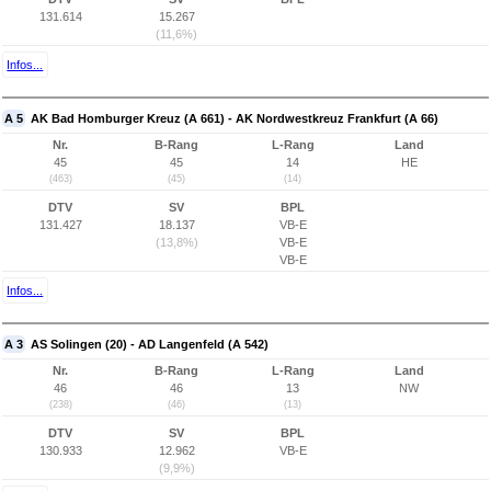
131.614
15.267
(11,6%)
Infos...
A 5
AK Bad Homburger Kreuz (A 661) - AK Nordwestkreuz Frankfurt (A 66)
Nr.
B-Rang
L-Rang
Land
45
45
14
HE
(463)
(45)
(14)
DTV
SV
BPL
131.427
18.137
VB-E
(13,8%)
VB-E
VB-E
Infos...
A 3
AS Solingen (20) - AD Langenfeld (A 542)
Nr.
B-Rang
L-Rang
Land
46
46
13
NW
(238)
(46)
(13)
DTV
SV
BPL
130.933
12.962
VB-E
(9,9%)