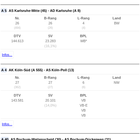
A 5
AS Karlsruhe-Mitte (45) - AD Karlsruhe (A 8)
Nr.
B-Rang
L-Rang
Land
26
26
4
BW
(494)
(26)
(4)
DTV
SV
BPL
144.613
23.283
WB*
(16,1%)
Infos...
A 4
AK Köln-Süd (A 555) - AS Köln-Poll (13)
Nr.
B-Rang
L-Rang
Land
27
27
6
NW
(362)
(27)
(6)
DTV
SV
BPL
143.581
20.101
VB
(14,0%)
VB-E
VB
VB
Infos...
A 40
AS Bochum-Wattenscheid (30) - AS Bochum-Dückerweg (31)