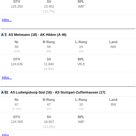
DTV
SV
BPL
125.250
13.402
WB*
(10,7%)
Infos...
A 3
AS Mettmann (18) - AK Hilden (A 46)
Nr.
B-Rang
L-Rang
Land
66
66
24
NW
(236)
(66)
(24)
DTV
SV
BPL
124.636
11.840
VB-E
(9,5%)
Infos...
A 81
AS Ludwigsburg-Süd (16) - AS Stuttgart-Zuffenhausen (17)
Nr.
B-Rang
L-Rang
Land
67
67
10
BW
(2.161)
(67)
(10)
DTV
SV
BPL
124.308
16.657
WB*
(13,4%)
Infos...