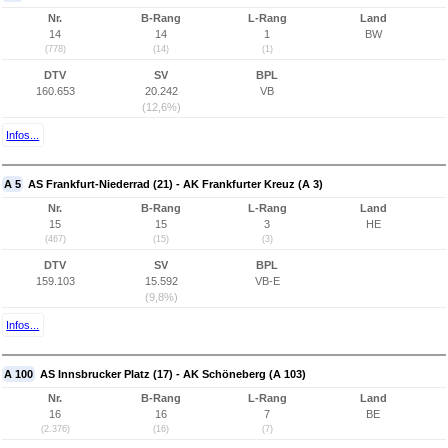
Nr.
B-Rang
L-Rang
Land
14
14
1
BW
(778)
(14)
(1)
DTV
SV
BPL
160.653
20.242
VB
(12,6%)
Infos...
A 5
AS Frankfurt-Niederrad (21) - AK Frankfurter Kreuz (A 3)
Nr.
B-Rang
L-Rang
Land
15
15
3
HE
(467)
(15)
(3)
DTV
SV
BPL
159.103
15.592
VB-E
(9,8%)
Infos...
A 100
AS Innsbrucker Platz (17) - AK Schöneberg (A 103)
Nr.
B-Rang
L-Rang
Land
16
16
7
BE
(2.376)
(16)
(7)