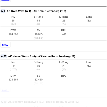
A 4
AK Köln-West (A 1) - AS Köln-Klettenberg (11a)
Nr.
B-Rang
L-Rang
Land
68
68
25
NW
(359)
(68)
(25)
DTV
SV
BPL
124.066
16.625
WB
(13,4%)
Infos...
A 57
AK Neuss-West (A 46) - AS Neuss-Reuschenberg (21)
Nr.
B-Rang
L-Rang
Land
69
69
26
NW
(1.775)
(69)
(26)
DTV
SV
BPL
123.569
12.480
(10,1%)
Infos...
A 40
AS Bochum-Dückerweg (31) - Dreieck Bochum-West (32)