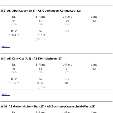
A 2
AK Oberhausen (A 3) - AS Oberhausen-Königshardt (2)
Nr.
B-Rang
L-Rang
Land
54
54
16
NW
(139)
(54)
(16)
DTV
SV
BPL
128.457
21.709
(16,9%)
Infos...
A 4
AK Köln-Ost (A 3) - AS Köln-Merheim (17)
Nr.
B-Rang
L-Rang
Land
55
55
17
NW
(366)
(55)
(17)
DTV
SV
BPL
127.597
8.039
VB-E
(6,3%)
Infos...
A 40
AS Gelsenkirchen-Süd (28) - AS Bochum-Wattenscheid-West (29)
Nr.
B-Rang
L-Rang
Land