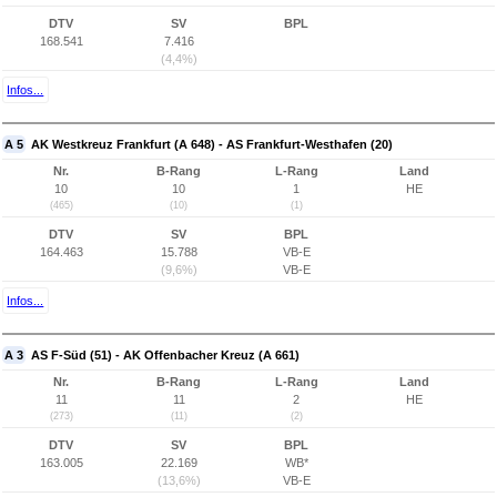
DTV
SV
BPL
168.541
7.416
(4,4%)
Infos...
A 5
AK Westkreuz Frankfurt (A 648) - AS Frankfurt-Westhafen (20)
Nr.
B-Rang
L-Rang
Land
10
10
1
HE
(465)
(10)
(1)
DTV
SV
BPL
164.463
15.788
VB-E
(9,6%)
VB-E
Infos...
A 3
AS F-Süd (51) - AK Offenbacher Kreuz (A 661)
Nr.
B-Rang
L-Rang
Land
11
11
2
HE
(273)
(11)
(2)
DTV
SV
BPL
163.005
22.169
WB*
(13,6%)
VB-E