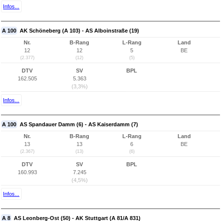
Infos...
A 100
AK Schöneberg (A 103) - AS Alboinstraße (19)
Nr.
B-Rang
L-Rang
Land
12
12
5
BE
(2.377)
(12)
(5)
DTV
SV
BPL
162.505
5.363
(3,3%)
Infos...
A 100
AS Spandauer Damm (6) - AS Kaiserdamm (7)
Nr.
B-Rang
L-Rang
Land
13
13
6
BE
(2.367)
(13)
(6)
DTV
SV
BPL
160.993
7.245
(4,5%)
Infos...
A 8
AS Leonberg-Ost (50) - AK Stuttgart (A 81/A 831)