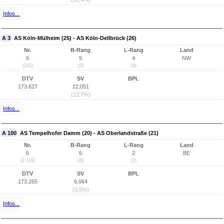
Infos...
A 3
AS Köln-Mülheim (25) - AS Köln-Dellbrück (26)
Nr.
B-Rang
L-Rang
Land
5
5
4
NW
(243)
(5)
(4)
DTV
SV
BPL
173.627
22.051
(12,7%)
Infos...
A 100
AS Tempelhofer Damm (20) - AS Oberlandstraße (21)
Nr.
B-Rang
L-Rang
Land
6
6
2
BE
(2.379)
(6)
(2)
DTV
SV
BPL
173.265
6.064
(3,5%)
Infos...