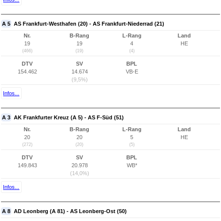
A 5
AS Frankfurt-Westhafen (20) - AS Frankfurt-Niederrad (21)
Nr.
B-Rang
L-Rang
Land
19
19
4
HE
(466)
(19)
(4)
DTV
SV
BPL
154.462
14.674
VB-E
(9,5%)
Infos...
A 3
AK Frankfurter Kreuz (A 5) - AS F-Süd (51)
Nr.
B-Rang
L-Rang
Land
20
20
5
HE
(272)
(20)
(5)
DTV
SV
BPL
149.843
20.978
WB*
(14,0%)
Infos...
A 8
AD Leonberg (A 81) - AS Leonberg-Ost (50)