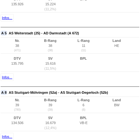
135.926
15.224
(11,2%)
Infos...
A 5
AS Weiterstadt (25) - AD Darmstadt (A 672)
Nr.
B-Rang
L-Rang
Land
38
38
11
HE
(471)
(38)
(11)
DTV
SV
BPL
135.795
15.616
(11,5%)
Infos...
A 8
AS Stuttgart-Möhringen (52a) - AS Stuttgart-Degerloch (52b)
Nr.
B-Rang
L-Rang
Land
39
39
6
BW
(780)
(39)
(6)
DTV
SV
BPL
134.506
16.679
VB-E
(12,4%)
Infos...