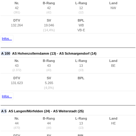
Nr.
B-Rang
L-Rang
Land
42
42
12
NW
(361)
(42)
(12)
DTV
SV
BPL
132.264
19.046
WB
(14,4%)
VB-E
Infos...
A 100
AS Hohenzollerndamm (13) - AS Schmargendorf (14)
Nr.
B-Rang
L-Rang
Land
43
43
13
BE
(2.372)
(43)
(13)
DTV
SV
BPL
131.623
5.265
(4,0%)
Infos...
A 5
AS Langen/Mörfelden (24) - AS Weiterstadt (25)
Nr.
B-Rang
L-Rang
Land
44
44
13
HE
(470)
(44)
(13)
DTV
SV
BPL