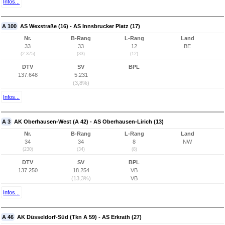
Infos...
A 100
AS Wexstraße (16) - AS Innsbrucker Platz (17)
Nr.
B-Rang
L-Rang
Land
33
33
12
BE
(2.375)
(33)
(12)
DTV
SV
BPL
137.648
5.231
(3,8%)
Infos...
A 3
AK Oberhausen-West (A 42) - AS Oberhausen-Lirich (13)
Nr.
B-Rang
L-Rang
Land
34
34
8
NW
(230)
(34)
(8)
DTV
SV
BPL
137.250
18.254
VB
(13,3%)
VB
Infos...
A 46
AK Düsseldorf-Süd (Tkn A 59) - AS Erkrath (27)