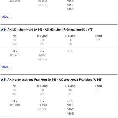
127.098
21.098
VB-E
(16,6%)
VB-E
VB-E
Infos...
A 9
AK München-Nord (A 99) - AS München-Fröttmaning-Süd (73)
Nr.
B-Rang
L-Rang
Land
59
59
1
BY
(916)
(59)
(1)
DTV
SV
BPL
126.401
6.067
(4,8%)
Infos...
A 5
AK Nordwestkreuz Frankfurt (A 66) - AK Westkreuz Frankfurt (A 648)
Nr.
B-Rang
L-Rang
Land
60
60
16
HE
(464)
(60)
(16)
DTV
SV
BPL
126.019
14.240
VB-E
(11,3%)
VB-E
VB-E