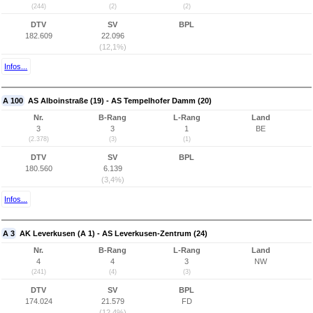
(244)
(2)
(2)
DTV
SV
BPL
182.609
22.096
(12,1%)
Infos...
A 100
AS Alboinstraße (19) - AS Tempelhofer Damm (20)
Nr.
B-Rang
L-Rang
Land
3
3
1
BE
(2.378)
(3)
(1)
DTV
SV
BPL
180.560
6.139
(3,4%)
Infos...
A 3
AK Leverkusen (A 1) - AS Leverkusen-Zentrum (24)
Nr.
B-Rang
L-Rang
Land
4
4
3
NW
(241)
(4)
(3)
DTV
SV
BPL
174.024
21.579
FD
(12,4%)