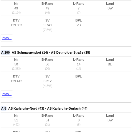
Nr.
B-Rang
L-Rang
Land
49
49
7
BW
(2.164)
(49)
(7)
DTV
SV
BPL
129.983
9.749
VB
(7,5%)
Infos...
A 100
AS Schmargendorf (14) - AS Detmolder Straße (15)
Nr.
B-Rang
L-Rang
Land
50
50
14
BE
(2.373)
(50)
(14)
DTV
SV
BPL
129.412
6.212
(4,8%)
Infos...
A 5
AS Karlsruhe-Nord (43) - AS Karlsruhe-Durlach (44)
Nr.
B-Rang
L-Rang
Land
51
51
8
BW
(492)
(51)
(8)