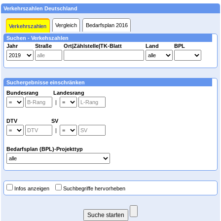
Verkehrszahlen Deutschland
Vergleich
Bedarfsplan 2016
Verkehrszahlen
Suchen - Verkehszahlen
Jahr
Straße
Ort|Zählstelle|TK-Blatt
Land
BPL
Suchergebnisse einschränken
Bundesrang Landesrang
|
DTV SV
|
Bedarfsplan (BPL)-Projekttyp
Infos anzeigen
Suchbegriffe hervorheben