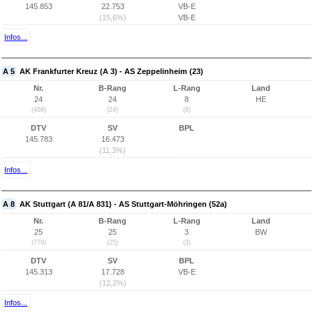
145.853
22.753
VB-E
(15,6%)
VB-E
Infos...
A 5
AK Frankfurter Kreuz (A 3) - AS Zeppelinheim (23)
Nr.
B-Rang
L-Rang
Land
24
24
8
HE
(468)
(24)
(8)
DTV
SV
BPL
145.783
16.473
(11,3%)
Infos...
A 8
AK Stuttgart (A 81/A 831) - AS Stuttgart-Möhringen (52a)
Nr.
B-Rang
L-Rang
Land
25
25
3
BW
(779)
(25)
(3)
DTV
SV
BPL
145.313
17.728
VB-E
(12,2%)
Infos...