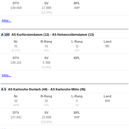
DTV
SV
BPL
138.668
17.888
WB*
(12,9%)
Infos...
A 100
AS Kurfürstendamm (12) - AS Hohenzollerndamm (13)
Nr.
B-Rang
L-Rang
Land
31
31
11
BE
(2.371)
(31)
(11)
DTV
SV
BPL
138.115
5.386
(3,9%)
Infos...
A 5
AS Karlsruhe-Durlach (44) - AS Karlsruhe-Mitte (45)
Nr.
B-Rang
L-Rang
Land
32
32
5
BW
(493)
(32)
(5)
DTV
SV
BPL
137.941
22.898
WB*
(16,6%)