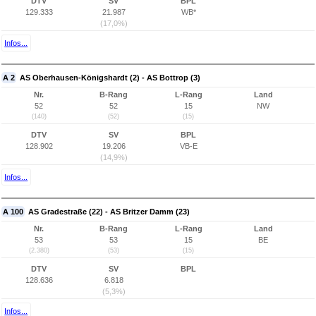
DTV
SV
BPL
129.333
21.987
WB*
(17,0%)
Infos...
A 2
AS Oberhausen-Königshardt (2) - AS Bottrop (3)
Nr.
B-Rang
L-Rang
Land
52
52
15
NW
(140)
(52)
(15)
DTV
SV
BPL
128.902
19.206
VB-E
(14,9%)
Infos...
A 100
AS Gradestraße (22) - AS Britzer Damm (23)
Nr.
B-Rang
L-Rang
Land
53
53
15
BE
(2.380)
(53)
(15)
DTV
SV
BPL
128.636
6.818
(5,3%)
Infos...