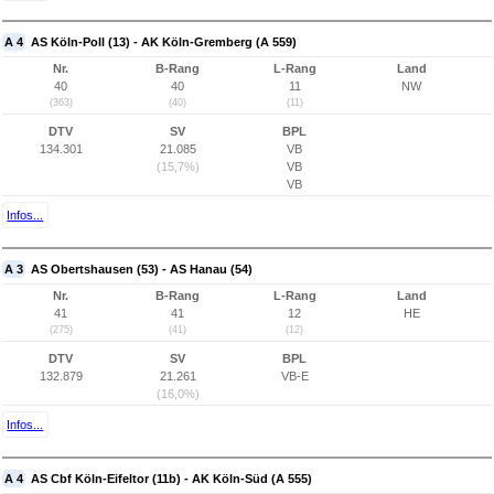
A 4
AS Köln-Poll (13) - AK Köln-Gremberg (A 559)
Nr.
B-Rang
L-Rang
Land
40
40
11
NW
(363)
(40)
(11)
DTV
SV
BPL
134.301
21.085
VB
(15,7%)
VB
VB
Infos...
A 3
AS Obertshausen (53) - AS Hanau (54)
Nr.
B-Rang
L-Rang
Land
41
41
12
HE
(275)
(41)
(12)
DTV
SV
BPL
132.879
21.261
VB-E
(16,0%)
Infos...
A 4
AS Cbf Köln-Eifeltor (11b) - AK Köln-Süd (A 555)