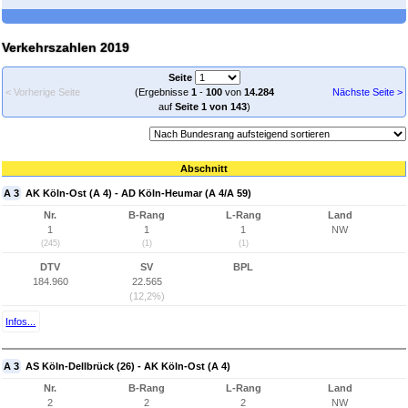
Verkehrszahlen 2019
Seite
< Vorherige Seite
(Ergebnisse
1
-
100
von
14.284
Nächste Seite >
auf
Seite 1 von 143
)
Abschnitt
A 3
AK Köln-Ost (A 4) - AD Köln-Heumar (A 4/A 59)
Nr.
B-Rang
L-Rang
Land
1
1
1
NW
(245)
(1)
(1)
DTV
SV
BPL
184.960
22.565
(12,2%)
Infos...
A 3
AS Köln-Dellbrück (26) - AK Köln-Ost (A 4)
Nr.
B-Rang
L-Rang
Land
2
2
2
NW