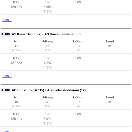
DTV
SV
BPL
158.149
5.693
(3,6%)
Infos...
A 100
AS Kaiserdamm (7) - AS Kaiserdamm-Süd (8)
Nr.
B-Rang
L-Rang
Land
17
17
8
BE
(2.368)
(17)
(8)
DTV
SV
BPL
157.533
7.247
(4,6%)
Infos...
A 100
AD Funkturm (A 115) - AS Kurfürstendamm (12)
Nr.
B-Rang
L-Rang
Land
18
18
9
BE
(2.370)
(18)
(9)
DTV
SV
BPL
155.221
8.071
(5,2%)
Infos...