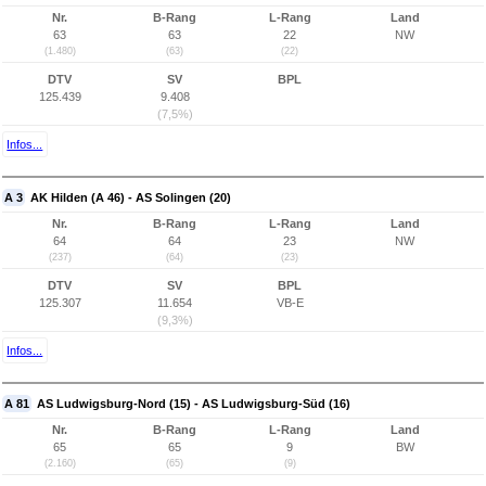
Nr.
B-Rang
L-Rang
Land
63
63
22
NW
(1.480)
(63)
(22)
DTV
SV
BPL
125.439
9.408
(7,5%)
Infos...
A 3
AK Hilden (A 46) - AS Solingen (20)
Nr.
B-Rang
L-Rang
Land
64
64
23
NW
(237)
(64)
(23)
DTV
SV
BPL
125.307
11.654
VB-E
(9,3%)
Infos...
A 81
AS Ludwigsburg-Nord (15) - AS Ludwigsburg-Süd (16)
Nr.
B-Rang
L-Rang
Land
65
65
9
BW
(2.160)
(65)
(9)