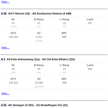
Infos...
A 66
AS F-Höchst (16) - AD Eschborner Dreieck (A 648)
Nr.
B-Rang
L-Rang
Land
47
47
15
HE
(1.986)
(47)
(15)
DTV
SV
BPL
130.416
3.912
WB*
(3,0%)
Infos...
A 4
AS Köln-Klettenberg (11a) - AS Cbf Köln-Eifeltor (11b)
Nr.
B-Rang
L-Rang
Land
48
48
14
NW
(360)
(48)
(14)
DTV
SV
BPL
130.415
20.084
WB
(15,4%)
Infos...
A 81
AK Stuttgart (A 831) - AS Sindelfingen-Ost (21)