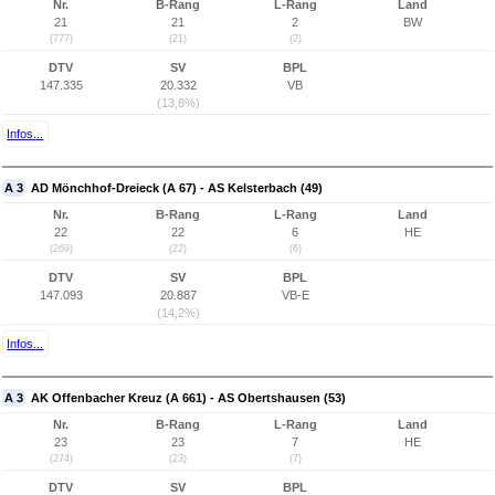
Nr.
B-Rang
L-Rang
Land
21
21
2
BW
(777)
(21)
(2)
DTV
SV
BPL
147.335
20.332
VB
(13,8%)
Infos...
A 3
AD Mönchhof-Dreieck (A 67) - AS Kelsterbach (49)
Nr.
B-Rang
L-Rang
Land
22
22
6
HE
(269)
(22)
(6)
DTV
SV
BPL
147.093
20.887
VB-E
(14,2%)
Infos...
A 3
AK Offenbacher Kreuz (A 661) - AS Obertshausen (53)
Nr.
B-Rang
L-Rang
Land
23
23
7
HE
(274)
(23)
(7)
DTV
SV
BPL