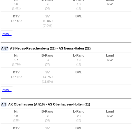
56
56
18
NW
(1.481)
(56)
(18)
DTV
SV
BPL
127.452
10.069
(7,9%)
Infos...
A 57
AS Neuss-Reuschenberg (21) - AS Neuss-Hafen (22)
Nr.
B-Rang
L-Rang
Land
57
57
19
NW
(1.776)
(57)
(19)
DTV
SV
BPL
127.152
14.750
(11,6%)
Infos...
A 3
AK Oberhausen (A 516) - AS Oberhausen-Holten (11)
Nr.
B-Rang
L-Rang
Land
58
58
20
NW
(228)
(58)
(20)
DTV
SV
BPL