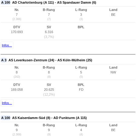
A 100
AD Charlottenburg (A 111) - AS Spandauer Damm (6)
Nr.
B-Rang
L-Rang
Land
7
7
3
BE
(2.366)
(7)
(3)
DTV
SV
BPL
170.693
6.316
(3,7%)
Infos...
A 3
AS Leverkusen-Zentrum (24) - AS Köln-Mülheim (25)
Nr.
B-Rang
L-Rang
Land
8
8
5
NW
(242)
(8)
(5)
DTV
SV
BPL
169.058
20.625
FD
(12,2%)
Infos...
A 100
AS Kaiserdamm-Süd (8) - AD Funkturm (A 115)
Nr.
B-Rang
L-Rang
Land
9
9
4
BE
(2.369)
(9)
(4)