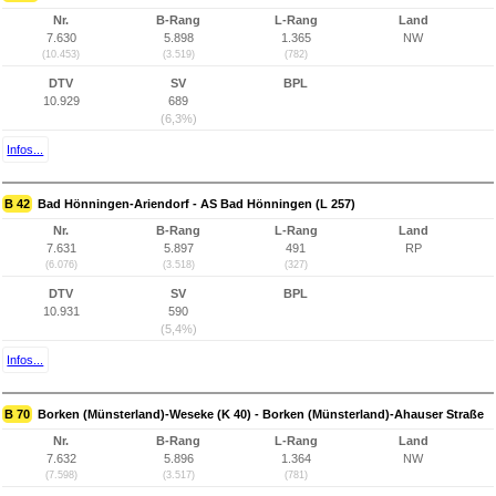
Nr.
B-Rang
L-Rang
Land
7.630
5.898
1.365
NW
(10.453)
(3.519)
(782)
DTV
SV
BPL
10.929
689
(6,3%)
Infos...
B 42
Bad Hönningen-Ariendorf - AS Bad Hönningen (L 257)
Nr.
B-Rang
L-Rang
Land
7.631
5.897
491
RP
(6.076)
(3.518)
(327)
DTV
SV
BPL
10.931
590
(5,4%)
Infos...
B 70
Borken (Münsterland)-Weseke (K 40) - Borken (Münsterland)-Ahauser Straße
Nr.
B-Rang
L-Rang
Land
7.632
5.896
1.364
NW
(7.598)
(3.517)
(781)