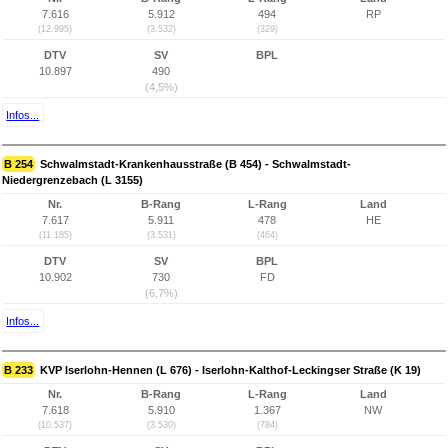
7.616
5.912
494
RP
(12.995)
(3.532)
(329)
DTV
SV
BPL
10.897
490
(4,5%)
Infos...
B 254
Schwalmstadt-Krankenhausstraße (B 454) - Schwalmstadt-
Niedergrenzebach (L 3155)
Nr.
B-Rang
L-Rang
Land
7.617
5.911
478
HE
(11.185)
(3.531)
(464)
DTV
SV
BPL
10.902
730
FD
(6,7%)
Infos...
B 233
KVP Iserlohn-Hennen (L 676) - Iserlohn-Kalthof-Leckingser Straße (K 19)
Nr.
B-Rang
L-Rang
Land
7.618
5.910
1.367
NW
(10.537)
(3.530)
(784)