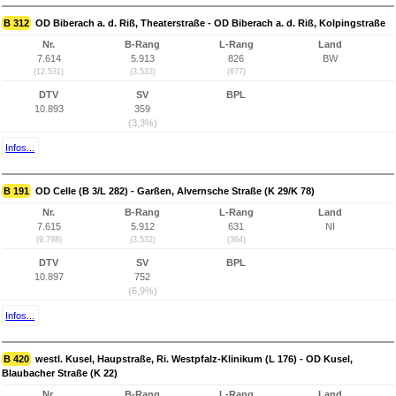
B 312
OD Biberach a. d. Riß, Theaterstraße - OD Biberach a. d. Riß, Kolpingstraße
Nr.
B-Rang
L-Rang
Land
7.614
5.913
826
BW
(12.531)
(3.533)
(677)
DTV
SV
BPL
10.893
359
(3,3%)
Infos...
B 191
OD Celle (B 3/L 282) - Garßen, Alvernsche Straße (K 29/K 78)
Nr.
B-Rang
L-Rang
Land
7.615
5.912
631
NI
(9.798)
(3.532)
(364)
DTV
SV
BPL
10.897
752
(6,9%)
Infos...
B 420
westl. Kusel, Haupstraße, Ri. Westpfalz-Klinikum (L 176) - OD Kusel,
Blaubacher Straße (K 22)
Nr.
B-Rang
L-Rang
Land