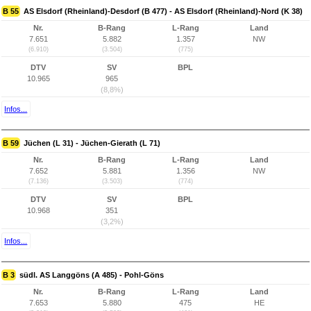
B 55
AS Elsdorf (Rheinland)-Desdorf (B 477) - AS Elsdorf (Rheinland)-Nord (K 38)
Nr.
B-Rang
L-Rang
Land
7.651
5.882
1.357
NW
(6.910)
(3.504)
(775)
DTV
SV
BPL
10.965
965
(8,8%)
Infos...
B 59
Jüchen (L 31) - Jüchen-Gierath (L 71)
Nr.
B-Rang
L-Rang
Land
7.652
5.881
1.356
NW
(7.136)
(3.503)
(774)
DTV
SV
BPL
10.968
351
(3,2%)
Infos...
B 3
südl. AS Langgöns (A 485) - Pohl-Göns
Nr.
B-Rang
L-Rang
Land
7.653
5.880
475
HE