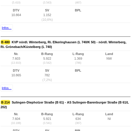
(5.410)
(3.543)
(467)
DTV
SV
BPL
10.864
1.152
(10,6%)
Infos...
B 480
KVP nördl. Winterberg, Ri. Elkeringhausen (L 740/K 50) - nördl. Winterberg,
Ri. Grönebach/Küstelberg (L 740)
Nr.
B-Rang
L-Rang
Land
7.603
5.922
1.369
NW
(13.910)
(3.542)
(786)
DTV
SV
BPL
10.865
782
(7,2%)
Infos...
B 214
Sulingen-Diepholzer Straße (B 61) - AS Sulingen-Barenburger Straße (B 61/L
202)
Nr.
B-Rang
L-Rang
Land
7.604
5.921
634
NI
(10.188)
(3.541)
(367)
DTV
SV
BPL