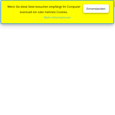
Diese Seite wird nicht mehr aktualisiert.
Zur neuen Seite
Wenn Sie diese Seite besuchen empfängt Ihr Computer
Einverstanden
eventuell ein oder mehrere Cookies.
Mehr Informationen