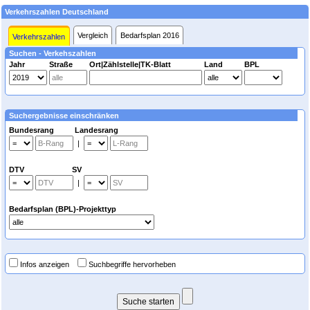
Verkehrszahlen Deutschland
Vergleich
Bedarfsplan 2016
Verkehrszahlen
Suchen - Verkehszahlen
Jahr
Straße
Ort|Zählstelle|TK-Blatt
Land
BPL
Suchergebnisse einschränken
Bundesrang Landesrang
|
DTV SV
|
Bedarfsplan (BPL)-Projekttyp
Infos anzeigen
Suchbegriffe hervorheben