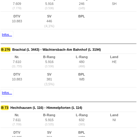
7.609
5.916
246
SH
(7.779)
(3.536)
(145)
DTV
SV
BPL
10.883
446
(4,1%)
Infos...
B 276
Brachtal (L 3443) - Wächtersbach-Am Bahnhof (L 3194)
Nr.
B-Rang
L-Rang
Land
7.610
5.916
480
HE
(11.755)
(3.536)
(466)
DTV
SV
BPL
10.883
381
WB
(3,5%)
Infos...
B 73
Hechthausen (L 116) - Himmelpforten (L 114)
Nr.
B-Rang
L-Rang
Land
7.611
5.915
632
NI
(7.709)
(3.535)
(365)
DTV
SV
BPL