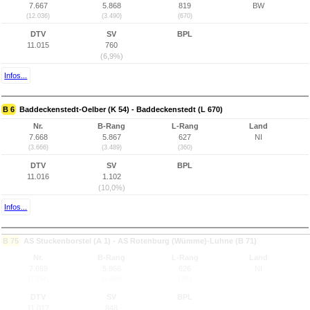
7.667
5.868
819
BW
(12.036)
(3.490)
(670)
DTV
SV
BPL
11.015
760
(6,9%)
Infos...
B 6
Baddeckenstedt-Oelber (K 54) - Baddeckenstedt (L 670)
Nr.
B-Rang
L-Rang
Land
7.668
5.867
627
NI
(3.666)
(3.489)
(360)
DTV
SV
BPL
11.016
1.102
(10,0%)
Infos...
B 75
AS Stuckenborstel (A 1) - AS Rotenburg (Wümme)-Luhne (B 71)
Nr.
B-Rang
L-Rang
Land
7.669
5.866
626
NI
(7.754)
(3.488)
(359)
DTV
SV
BPL
11.017
848