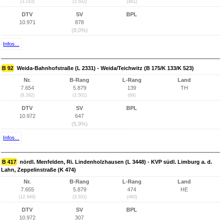
(3.210)
(3.502)
(461)
DTV
SV
BPL
10.971
878
(8,0%)
Infos...
B 92
Weida-Bahnhofstraße (L 2331) - Weida/Teichwitz (B 175/K 133/K 523)
Nr.
B-Rang
L-Rang
Land
7.654
5.879
139
TH
(8.392)
(3.501)
(69)
DTV
SV
BPL
10.972
647
(5,9%)
Infos...
B 417
nördl. Menfelden, Ri. Lindenholzhausen (L 3448) - KVP südl. Limburg a. d.
Lahn, Zeppelinstraße (K 474)
Nr.
B-Rang
L-Rang
Land
7.655
5.879
474
HE
(12.949)
(3.501)
(460)
DTV
SV
BPL
10.972
307