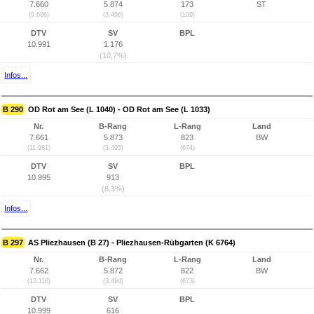
7.660
5.874
173
ST
(9.606)
(3.496)
(109)
DTV
SV
BPL
10.991
1.176
(10,7%)
Infos...
B 290
OD Rot am See (L 1040) - OD Rot am See (L 1033)
Nr.
B-Rang
L-Rang
Land
7.661
5.873
823
BW
(11.981)
(3.495)
(674)
DTV
SV
BPL
10.995
913
(8,3%)
Infos...
B 297
AS Pliezhausen (B 27) - Pliezhausen-Rübgarten (K 6764)
Nr.
B-Rang
L-Rang
Land
7.662
5.872
822
BW
(12.116)
(3.494)
(673)
DTV
SV
BPL
10.999
616