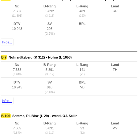
Nr.
B-Rang
L-Rang
Land
7.637
5.892
489
RP
(11.391)
(3.513)
(325)
DTV
SV
BPL
10.943
295
(2,7%)
Infos...
B 7
Nohra-Utzberg (K 312) - Nohra (L 1053)
Nr.
B-Rang
L-Rang
Land
7.638
5.891
141
TH
(3.940)
(3.512)
(71)
DTV
SV
BPL
10.945
810
VB
(7,4%)
Infos...
B 196
Serams, Ri. Binz (L 29) - westl. OA Sellin
Nr.
B-Rang
L-Rang
Land
7.639
5.891
93
MV
(9.870)
(3.512)
(32)