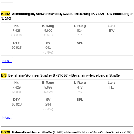
B 492
Allmendingen, Schwenksweiler, Xaveruskreuzung (K 7422) - OD Schelklingen
(L 240)
Nr.
B-Rang
L-Rang
Land
7.628
5.900
824
BW
(14.009)
(3.521)
(675)
DTV
SV
BPL
10.925
961
(8,8%)
Infos...
B 3
Bensheim-Wormser Straße (B 47/K 58) - Bensheim-Heidelberger Straße
Nr.
B-Rang
L-Rang
Land
7.629
5.899
477
HE
(3.259)
(3.520)
(463)
DTV
SV
BPL
10.928
284
(2,6%)
Infos...
B 229
Halver-Frankfurter Straße (L 528) - Halver-Eichholz-Von-Vincke-Straße (K 37)