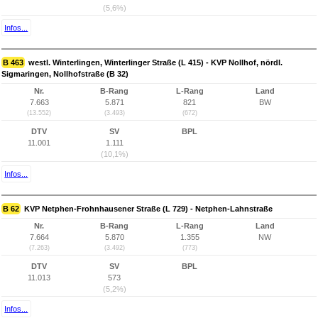
(5,6%)
Infos...
B 463
westl. Winterlingen, Winterlinger Straße (L 415) - KVP Nollhof, nördl.
Sigmaringen, Nollhofstraße (B 32)
Nr.
B-Rang
L-Rang
Land
7.663
5.871
821
BW
(13.552)
(3.493)
(672)
DTV
SV
BPL
11.001
1.111
(10,1%)
Infos...
B 62
KVP Netphen-Frohnhausener Straße (L 729) - Netphen-Lahnstraße
Nr.
B-Rang
L-Rang
Land
7.664
5.870
1.355
NW
(7.263)
(3.492)
(773)
DTV
SV
BPL
11.013
573
(5,2%)
Infos...