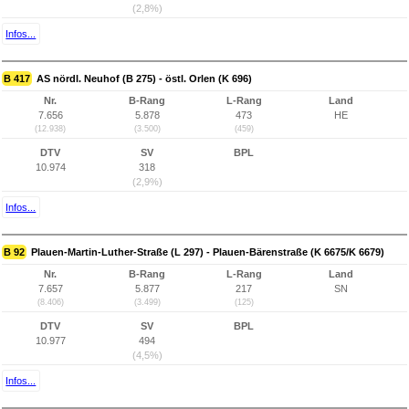
(2,8%)
Infos...
B 417
AS nördl. Neuhof (B 275) - östl. Orlen (K 696)
Nr.
B-Rang
L-Rang
Land
7.656
5.878
473
HE
(12.938)
(3.500)
(459)
DTV
SV
BPL
10.974
318
(2,9%)
Infos...
B 92
Plauen-Martin-Luther-Straße (L 297) - Plauen-Bärenstraße (K 6675/K 6679)
Nr.
B-Rang
L-Rang
Land
7.657
5.877
217
SN
(8.406)
(3.499)
(125)
DTV
SV
BPL
10.977
494
(4,5%)
Infos...