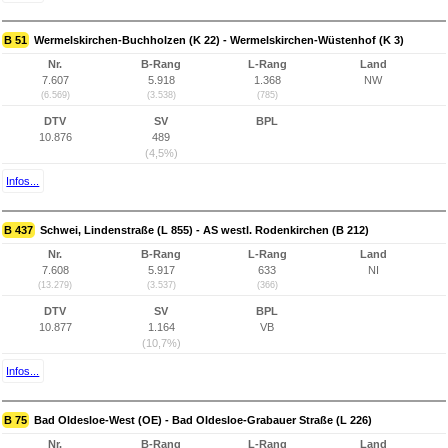
B 51
Wermelskirchen-Buchholzen (K 22) - Wermelskirchen-Wüstenhof (K 3)
Nr.
B-Rang
L-Rang
Land
7.607
5.918
1.368
NW
(6.569)
(3.538)
(785)
DTV
SV
BPL
10.876
489
(4,5%)
Infos...
B 437
Schwei, Lindenstraße (L 855) - AS westl. Rodenkirchen (B 212)
Nr.
B-Rang
L-Rang
Land
7.608
5.917
633
NI
(13.279)
(3.537)
(366)
DTV
SV
BPL
10.877
1.164
VB
(10,7%)
Infos...
B 75
Bad Oldesloe-West (OE) - Bad Oldesloe-Grabauer Straße (L 226)
Nr.
B-Rang
L-Rang
Land