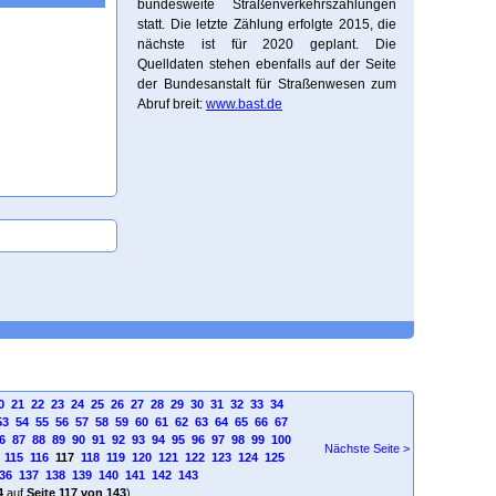
bundesweite Straßenverkehrszählungen
statt. Die letzte Zählung erfolgte 2015, die
nächste ist für 2020 geplant. Die
Quelldaten stehen ebenfalls auf der Seite
der Bundesanstalt für Straßenwesen zum
Abruf breit:
www.bast.de
0
21
22
23
24
25
26
27
28
29
30
31
32
33
34
53
54
55
56
57
58
59
60
61
62
63
64
65
66
67
6
87
88
89
90
91
92
93
94
95
96
97
98
99
100
Nächste Seite >
115
116
117
118
119
120
121
122
123
124
125
36
137
138
139
140
141
142
143
4
auf
Seite 117 von 143
)