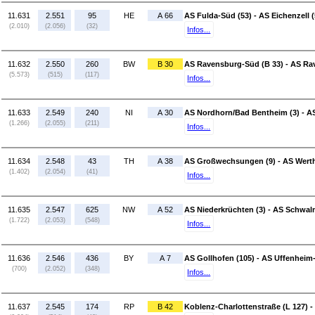
11.631
2.551
95
HE
A 66
AS Fulda-Süd (53) - AS Eichenzell (
(2.010)
(2.056)
(32)
Infos...
11.632
2.550
260
BW
B 30
AS Ravensburg-Süd (B 33) - AS Ra
(5.573)
(515)
(117)
Infos...
11.633
2.549
240
NI
A 30
AS Nordhorn/Bad Bentheim (3) - AS
(1.266)
(2.055)
(211)
Infos...
11.634
2.548
43
TH
A 38
AS Großwechsungen (9) - AS Werth
(1.402)
(2.054)
(41)
Infos...
11.635
2.547
625
NW
A 52
AS Niederkrüchten (3) - AS Schwalm
(1.722)
(2.053)
(548)
Infos...
11.636
2.546
436
BY
A 7
AS Gollhofen (105) - AS Uffenheim
(700)
(2.052)
(348)
Infos...
11.637
2.545
174
RP
B 42
Koblenz-Charlottenstraße (L 127) -