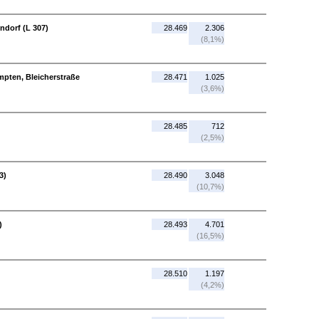
ndorf (L 307)
28.469
2.306
(8,1%)
empten, Bleicherstraße
28.471
1.025
(3,6%)
28.485
712
(2,5%)
3)
28.490
3.048
(10,7%)
)
28.493
4.701
(16,5%)
28.510
1.197
(4,2%)