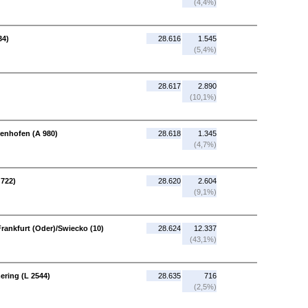
(4,4%)
34)
28.616
1.545
(5,4%)
28.617
2.890
(10,1%)
enhofen (A 980)
28.618
1.345
(4,7%)
 722)
28.620
2.604
(9,1%)
Frankfurt (Oder)/Swiecko (10)
28.624
12.337
(43,1%)
ring (L 2544)
28.635
716
(2,5%)