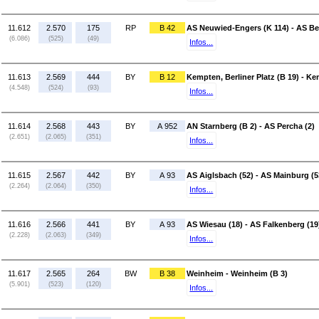
11.612
2.570
175
RP
B 42
AS Neuwied-Engers (K 114) - AS Be
(6.086)
(525)
(49)
Infos...
11.613
2.569
444
BY
B 12
Kempten, Berliner Platz (B 19) - K
(4.548)
(524)
(93)
Infos...
11.614
2.568
443
BY
A 952
AN Starnberg (B 2) - AS Percha (2)
(2.651)
(2.065)
(351)
Infos...
11.615
2.567
442
BY
A 93
AS Aiglsbach (52) - AS Mainburg (5
(2.264)
(2.064)
(350)
Infos...
11.616
2.566
441
BY
A 93
AS Wiesau (18) - AS Falkenberg (19
(2.228)
(2.063)
(349)
Infos...
11.617
2.565
264
BW
B 38
Weinheim - Weinheim (B 3)
(5.901)
(523)
(120)
Infos...