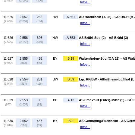
(2.483)
(2.060)
(550)
Infos...
11.625
2.557
262
BW
A 861
AD Hochrhein (A 98) - GÜ D/CH (B 
(2.648)
(2.059)
(144)
Infos...
11.626
2.556
626
NW
A 553
AS Brühl-Süd (2) - AS Brühl (3)
(2.525)
(2.058)
(549)
Infos...
11.627
2.555
438
BY
B 19
Waltenhofen-Süd (OA 22) - AS Walt
(4.962)
(518)
(90)
Infos...
11.628
2.554
261
BW
B 39
Lgr. RP/BW - Altlußheim-Lußhof (L
(5.945)
(517)
(118)
Infos...
11.629
2.553
96
BB
A 12
AS Frankfurt (Oder)-Mitte (9) - GÜ 
(977)
(2.057)
(88)
Infos...
11.630
2.552
437
BY
B 2
AS Germering/Puchheim - AS Germe
(3.016)
(516)
(89)
Infos...