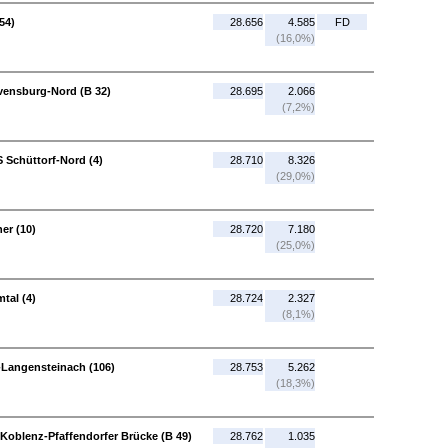
54)
28.656
4.585
FD
(16,0%)
vensburg-Nord (B 32)
28.695
2.066
(7,2%)
 Schüttorf-Nord (4)
28.710
8.326
(29,0%)
er (10)
28.720
7.180
(25,0%)
tal (4)
28.724
2.327
(8,1%)
-Langensteinach (106)
28.753
5.262
(18,3%)
 Koblenz-Pfaffendorfer Brücke (B 49)
28.762
1.035