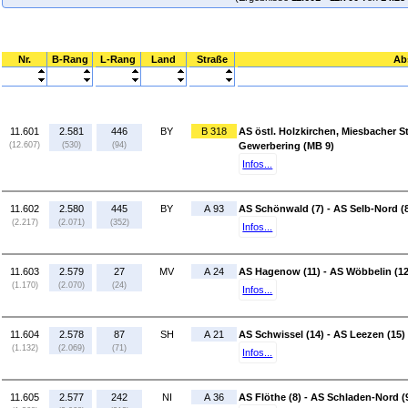
Nr.
B-Rang
L-Rang
Land
Straße
Ab
11.601
2.581
446
BY
B 318
AS östl. Holzkirchen, Miesbacher St
(12.607)
(530)
(94)
Gewerbering (MB 9)
Infos...
11.602
2.580
445
BY
A 93
AS Schönwald (7) - AS Selb-Nord (
(2.217)
(2.071)
(352)
Infos...
11.603
2.579
27
MV
A 24
AS Hagenow (11) - AS Wöbbelin (12
(1.170)
(2.070)
(24)
Infos...
11.604
2.578
87
SH
A 21
AS Schwissel (14) - AS Leezen (15)
(1.132)
(2.069)
(71)
Infos...
11.605
2.577
242
NI
A 36
AS Flöthe (8) - AS Schladen-Nord (