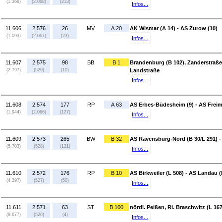
(1.368)
(2.068)
(213)
Infos...
11.606
2.576
26
MV
A 20
AK Wismar (A 14) - AS Zurow (10)
(1.093)
(2.067)
(23)
Infos...
11.607
2.575
98
BB
B 1
Brandenburg (B 102), Zanderstraße
(2.797)
(529)
(10)
Landstraße
Infos...
11.608
2.574
177
RP
A 63
AS Erbes-Büdesheim (9) - AS Freim
(1.944)
(2.066)
(127)
Infos...
11.609
2.573
265
BW
B 32
AS Ravensburg-Nord (B 30/L 291) -
(5.703)
(528)
(121)
Infos...
11.610
2.572
176
RP
B 10
AS Birkweiler (L 508) - AS Landau (
(4.397)
(527)
(50)
Infos...
11.611
2.571
63
ST
B 100
nördl. Peißen, Ri. Braschwitz (L 167
(8.677)
(526)
(4)
Infos...