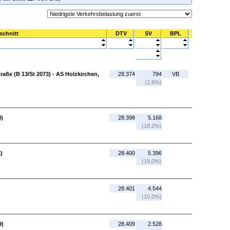
schnitt
DTV
SV
BPL
raße (B 13/St 2073) - AS Holzkirchen,
28.374
794
VB
(2,8%)
8)
28.398
5.168
(18,2%)
)
28.400
5.396
(19,0%)
28.401
4.544
(16,0%)
9)
28.409
2.528