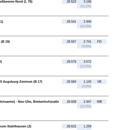
oßbeeren-Nord (L 76)
28.523
3.166
(11,1%)
11)
28.541
2.940
(10,3%)
 (B 19)
28.557
2.741
FD
(9,6%)
2)
28.579
3.572
(12,5%)
AS Augsburg-Zentrum (B 17)
28.584
1.143
VB
(4,0%)
ahrtsarme) - Neu-Ulm, Breitenhofstraße
28.608
2.947
WB
(10,3%)
hum-Stahlhausen (2)
28.615
1.259