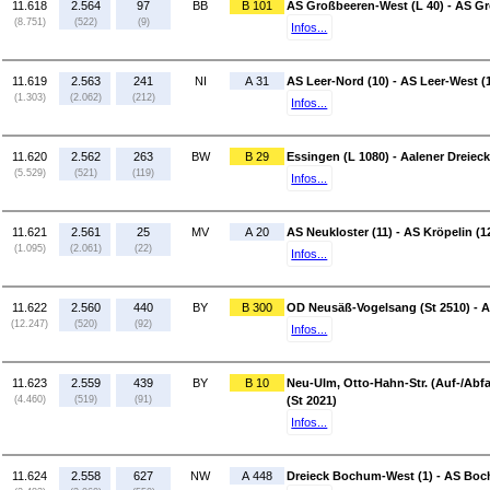
11.618
2.564
97
BB
B 101
AS Großbeeren-West (L 40) - AS Gr
(8.751)
(522)
(9)
Infos...
11.619
2.563
241
NI
A 31
AS Leer-Nord (10) - AS Leer-West (
(1.303)
(2.062)
(212)
Infos...
11.620
2.562
263
BW
B 29
Essingen (L 1080) - Aalener Dreieck
(5.529)
(521)
(119)
Infos...
11.621
2.561
25
MV
A 20
AS Neukloster (11) - AS Kröpelin (1
(1.095)
(2.061)
(22)
Infos...
11.622
2.560
440
BY
B 300
OD Neusäß-Vogelsang (St 2510) - 
(12.247)
(520)
(92)
Infos...
11.623
2.559
439
BY
B 10
Neu-Ulm, Otto-Hahn-Str. (Auf-/Abf
(4.460)
(519)
(91)
(St 2021)
Infos...
11.624
2.558
627
NW
A 448
Dreieck Bochum-West (1) - AS Boc