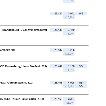
(8,9%)
28.424
3.041
WB
(10,7%)
 - Brandenburg (L 93), Wilhelmsdorfer
28.435
1.479
(5,2%)
ersheim (10)
28.437
4.266
(15,0%)
 OD Ravensburg, Ulmer Straße (L 313)
28.449
1.138
VB
(4,0%)
Pfalz)/Godramstein (L 511)
28.458
4.098
WB*
(14,4%)
VB
/K 2135) - Kreuz Halle/Peißen (A 14)
28.463
3.387
(11,9%)