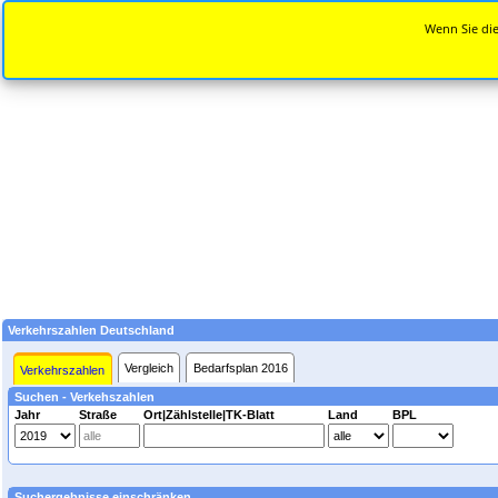
Wenn Sie die
Verkehrszahlen Deutschland
Vergleich
Bedarfsplan 2016
Verkehrszahlen
Suchen - Verkehszahlen
Jahr
Straße
Ort|Zählstelle|TK-Blatt
Land
BPL
Suchergebnisse einschränken