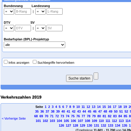
Bundesrang Landesrang
|
DTV SV
|
Bedarfsplan (BPL)-Projekttyp
Infos anzeigen
Suchbegriffe hervorheben
Verkehrszahlen 2019
Seite
1
2
3
4
5
6
7
8
9
10
11
12
13
14
15
16
17
18
19
2
35
36
37
38
39
40
41
42
43
44
45
46
47
48
49
50
51
52
68
69
70
71
72
73
74
75
76
77
78
79
80
81
82
83
84
85
8
< Vorherige Seite
101
102
103
104
105
106
107
108
109
110
111
112
113
114
126
127
128
129
130
131
132
133
134
135
1
(Ergebnisse
11.601
-
11.700
von
14.28