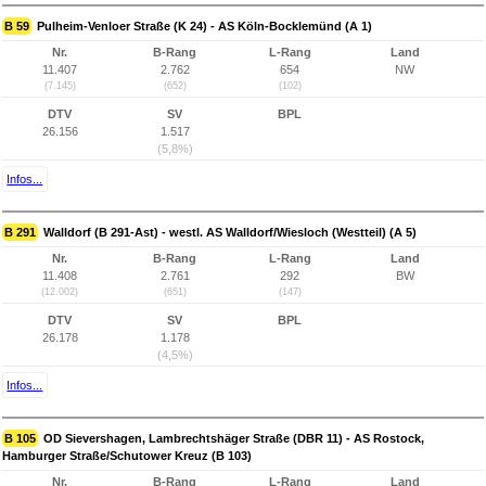
B 59
Pulheim-Venloer Straße (K 24) - AS Köln-Bocklemünd (A 1)
Nr.
B-Rang
L-Rang
Land
11.407
2.762
654
NW
(7.145)
(652)
(102)
DTV
SV
BPL
26.156
1.517
(5,8%)
Infos...
B 291
Walldorf (B 291-Ast) - westl. AS Walldorf/Wiesloch (Westteil) (A 5)
Nr.
B-Rang
L-Rang
Land
11.408
2.761
292
BW
(12.002)
(651)
(147)
DTV
SV
BPL
26.178
1.178
(4,5%)
Infos...
B 105
OD Sievershagen, Lambrechtshäger Straße (DBR 11) - AS Rostock,
Hamburger Straße/Schutower Kreuz (B 103)
Nr.
B-Rang
L-Rang
Land