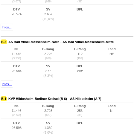
(3.677)
(629)
(39)
DTV
SV
BPL
26.574
2.657
(10,0%)
Infos...
B 3
AS Bad Vilbel-Massenheim-Nord - AS Bad Vilbel-Massenheim-Mitte
Nr.
B-Rang
L-Rang
Land
11.445
2.726
112
HE
(3.230)
(628)
(110)
DTV
SV
BPL
26.584
877
WB*
(3,3%)
Infos...
B 1
KVP Hildesheim-Berliner Kreisel (B 6) - AS Hildesheim (A 7)
Nr.
B-Rang
L-Rang
Land
11.446
2.725
253
NI
(2.748)
(627)
(38)
DTV
SV
BPL
26.598
1.330
(5,0%)