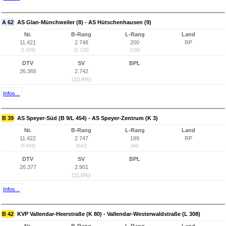
A 62
AS Glan-Münchweiler (8) - AS Hütschenhausen (9)
Nr.
B-Rang
L-Rang
Land
11.421
2.748
200
RP
(1.926)
(2.129)
(136)
DTV
SV
BPL
26.365
2.742
(10,4%)
Infos...
B 39
AS Speyer-Süd (B 9/L 454) - AS Speyer-Zentrum (K 3)
Nr.
B-Rang
L-Rang
Land
11.422
2.747
199
RP
(5.943)
(642)
(64)
DTV
SV
BPL
26.377
2.901
(11,0%)
Infos...
B 42
KVP Vallendar-Heerstraße (K 80) - Vallendar-Westerwaldstraße (L 308)