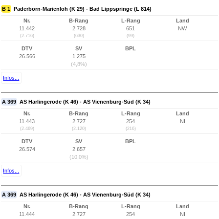
B 1
Paderborn-Marienloh (K 29) - Bad Lippspringe (L 814)
Nr.
B-Rang
L-Rang
Land
11.442
2.728
651
NW
(2.716)
(630)
(99)
DTV
SV
BPL
26.566
1.275
(4,8%)
Infos...
A 369
AS Harlingerode (K 46) - AS Vienenburg-Süd (K 34)
Nr.
B-Rang
L-Rang
Land
11.443
2.727
254
NI
(2.469)
(2.120)
(216)
DTV
SV
BPL
26.574
2.657
(10,0%)
Infos...
A 369
AS Harlingerode (K 46) - AS Vienenburg-Süd (K 34)
Nr.
B-Rang
L-Rang
Land
11.444
2.727
254
NI