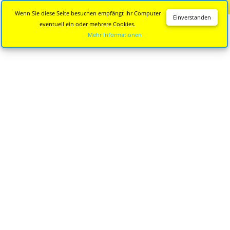
Diese Seite wird nicht mehr aktualisiert.
Zur neuen Seite
Wenn Sie diese Seite besuchen empfängt Ihr Computer
Einverstanden
eventuell ein oder mehrere Cookies.
Mehr Informationen