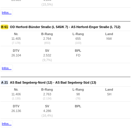
(15,5%)
Infos...
B 61
OD Herford-Bünder Straße (L 545/K 7) - AS Herford-Enger Straße (L 712)
Nr.
B-Rang
L-Rang
Land
11.405
2.764
655
NW
(7.178)
(653)
(103)
DTV
SV
BPL
26.104
2.532
FD
(9,7%)
Infos...
A 21
AS Bad Segeberg-Nord (12) - AS Bad Segeberg-Süd (13)
Nr.
B-Rang
L-Rang
Land
11.406
2.763
98
SH
(1.130)
(2.134)
(78)
DTV
SV
BPL
26.136
4.286
(16,4%)
Infos...