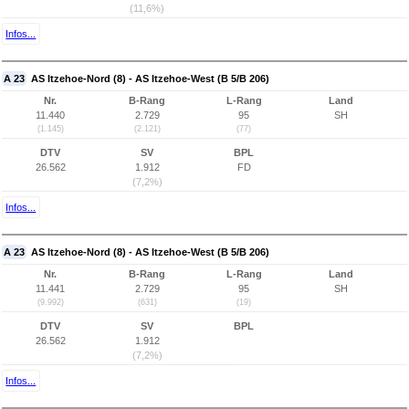
(11,6%)
Infos...
A 23
AS Itzehoe-Nord (8) - AS Itzehoe-West (B 5/B 206)
Nr.
B-Rang
L-Rang
Land
11.440
2.729
95
SH
(1.145)
(2.121)
(77)
DTV
SV
BPL
26.562
1.912
FD
(7,2%)
Infos...
A 23
AS Itzehoe-Nord (8) - AS Itzehoe-West (B 5/B 206)
Nr.
B-Rang
L-Rang
Land
11.441
2.729
95
SH
(9.992)
(631)
(19)
DTV
SV
BPL
26.562
1.912
(7,2%)
Infos...