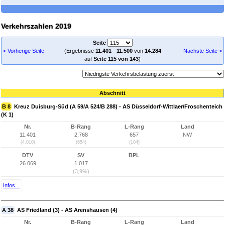
Verkehrszahlen 2019
Seite
< Vorherige Seite
(Ergebnisse
11.401
-
11.500
von
14.284
Nächste Seite >
auf
Seite 115 von 143
)
Abschnitt
B 8
Kreuz Duisburg-Süd (A 59/A 524/B 288) - AS Düsseldorf-Wittlaer/Froschenteich
(K 1)
Nr.
B-Rang
L-Rang
Land
11.401
2.768
657
NW
(4.010)
(654)
(104)
DTV
SV
BPL
26.069
1.017
(3,9%)
Infos...
A 38
AS Friedland (3) - AS Arenshausen (4)
Nr.
B-Rang
L-Rang
Land