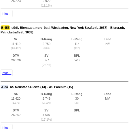
26.323
2.922
(11,1%)
Infos...
B 455
südl. Bierstadt, nord-östl. Wiesbaden, New York Straße (L 3037) - Bierstadt,
Patrickstraße (L 3039)
Nr.
B-Rang
L-Rang
Land
11.419
2.750
114
HE
(13.412)
(643)
(112)
DTV
SV
BPL
26.326
527
WB
(2,0%)
Infos...
A 24
AS Neustadt-Glewe (14) - AS Parchim (15)
Nr.
B-Rang
L-Rang
Land
11.420
2.749
30
MV
(1.173)
(2.130)
(27)
DTV
SV
BPL
26.357
4.507
(17,1%)
Infos...