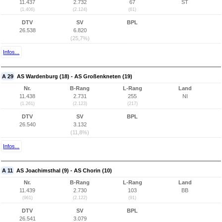
11.437
2.732
67
ST
(1.406)
(2.124)
(61)
DTV
SV
BPL
26.538
6.820
(25,7%)
Infos...
A 29
AS Wardenburg (18) - AS Großenkneten (19)
Nr.
B-Rang
L-Rang
Land
11.438
2.731
255
NI
(1.261)
(2.123)
(217)
DTV
SV
BPL
26.540
3.132
(11,8%)
Infos...
A 11
AS Joachimsthal (9) - AS Chorin (10)
Nr.
B-Rang
L-Rang
Land
11.439
2.730
103
BB
(961)
(2.122)
(91)
DTV
SV
BPL
26.541
3.079