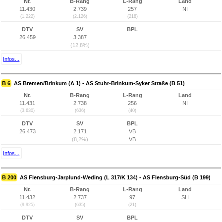
Nr.
B-Rang
L-Rang
Land
11.430
2.739
257
NI
(1.222)
(2.126)
(218)
DTV
SV
BPL
26.459
3.387
(12,8%)
Infos...
B 6
AS Bremen/Brinkum (A 1) - AS Stuhr-Brinkum-Syker Straße (B 51)
Nr.
B-Rang
L-Rang
Land
11.431
2.738
256
NI
(3.630)
(636)
(40)
DTV
SV
BPL
26.473
2.171
VB
(8,2%)
VB
Infos...
B 200
AS Flensburg-Jarplund-Weding (L 317/K 134) - AS Flensburg-Süd (B 199)
Nr.
B-Rang
L-Rang
Land
11.432
2.737
97
SH
(9.925)
(635)
(21)
DTV
SV
BPL