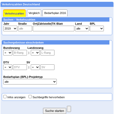
Verkehrszahlen Deutschland
Vergleich
Bedarfsplan 2016
Verkehrszahlen
Suchen - Verkehszahlen
Jahr
Straße
Ort|Zählstelle|TK-Blatt
Land
BPL
Suchergebnisse einschränken
Bundesrang Landesrang
|
DTV SV
|
Bedarfsplan (BPL)-Projekttyp
Infos anzeigen
Suchbegriffe hervorheben