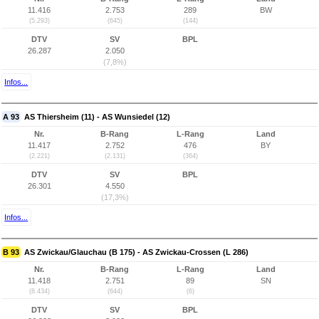
11.416
2.753
289
BW
(5.293)
(645)
(144)
DTV
SV
BPL
26.287
2.050
(7,8%)
Infos...
A 93
AS Thiersheim (11) - AS Wunsiedel (12)
Nr.
B-Rang
L-Rang
Land
11.417
2.752
476
BY
(2.221)
(2.131)
(364)
DTV
SV
BPL
26.301
4.550
(17,3%)
Infos...
B 93
AS Zwickau/Glauchau (B 175) - AS Zwickau-Crossen (L 286)
Nr.
B-Rang
L-Rang
Land
11.418
2.751
89
SN
(8.434)
(644)
(6)
DTV
SV
BPL