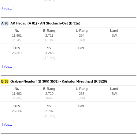
Infos...
A 98
AK Hegau (A 81) - AN Stockach-Ost (B 31n)
Nr.
B-Rang
L-Rang
Land
11.461
2.711
284
BW
(2.345)
(2.118)
(145)
DTV
SV
BPL
26.801
3.243
(12,1%)
Infos...
B 35
Graben-Neudorf (B 36/K 3531) - Karlsdorf-Neuthard (K 3529)
Nr.
B-Rang
L-Rang
Land
11.462
2.710
283
BW
(5.795)
(614)
(139)
DTV
SV
BPL
26.806
2.707
(10,1%)
Infos...