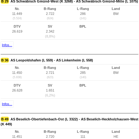
B 29
AS Schwäbisch Gmünd-West (K 3268) - AS Schwäbisch Gmünd-Mitte (L 1075)
Nr.
B-Rang
L-Rang
Land
11.449
2.722
286
BW
(5.524)
(624)
(141)
DTV
SV
BPL
26.619
2.342
(8,8%)
Infos...
B 36
AS Leopoldshafen (L 559) - AS Linkenheim (L 558)
Nr.
B-Rang
L-Rang
Land
11.450
2.721
285
BW
(5.838)
(623)
(140)
DTV
SV
BPL
26.628
1.651
(6,2%)
Infos...
B 49
AS Beselich-Obertiefenbach-Ost (L 3322) - AS Beselich-Heckholzhausen-West
(K 449)
Nr.
B-Rang
L-Rang
Land
11.451
2.720
111
HE