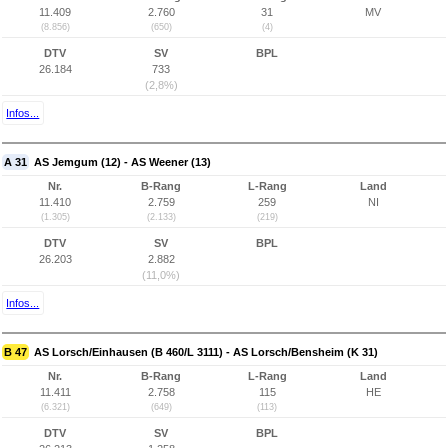
11.409
2.760
31
MV
(8.856)
(650)
(4)
DTV
SV
BPL
26.184
733
(2,8%)
Infos...
A 31
AS Jemgum (12) - AS Weener (13)
Nr.
B-Rang
L-Rang
Land
11.410
2.759
259
NI
(1.305)
(2.133)
(219)
DTV
SV
BPL
26.203
2.882
(11,0%)
Infos...
B 47
AS Lorsch/Einhausen (B 460/L 3111) - AS Lorsch/Bensheim (K 31)
Nr.
B-Rang
L-Rang
Land
11.411
2.758
115
HE
(6.321)
(649)
(113)
DTV
SV
BPL