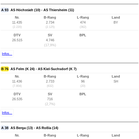
A 93
AS Höchstädt (10) - AS Thiersheim (11)
Nr.
B-Rang
L-Rang
Land
11.435
2.734
474
BY
(2.220)
(2.125)
(362)
DTV
SV
BPL
26.515
4.746
(17,9%)
Infos...
B 76
AS Felm (K 24) - AS Kiel-Suchsdorf (K 7)
Nr.
B-Rang
L-Rang
Land
11.436
2.733
96
SH
(7.804)
(632)
(20)
DTV
SV
BPL
26.535
716
(2,7%)
Infos...
A 38
AS Berga (13) - AS Roßla (14)
Nr.
B-Rang
L-Rang
Land