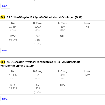
Infos...
B 3
AS Cölbe-Bürgeln (B 62) - AS Cölbe/Lahntal-Göttingen (B 62)
Nr.
B-Rang
L-Rang
Land
11.454
2.717
110
HE
(3.198)
(619)
(108)
DTV
SV
BPL
26.719
2.405
(9,0%)
Infos...
B 8
AS Düsseldorf-Wittlaer/Froschenteich (K 1) - AS Düsseldorf-
Wittlaer/Angermund (L 139)
Nr.
B-Rang
L-Rang
Land
11.455
2.716
649
NW
(4.012)
(618)
(97)
DTV
SV
BPL
26.723
989
(3,7%)
Infos...