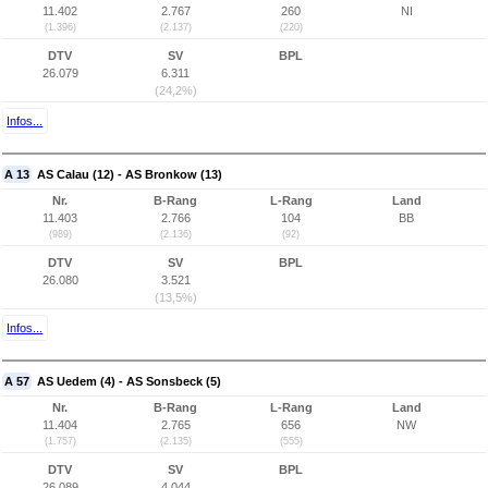
11.402
2.767
260
NI
(1.396)
(2.137)
(220)
DTV
SV
BPL
26.079
6.311
(24,2%)
Infos...
A 13
AS Calau (12) - AS Bronkow (13)
Nr.
B-Rang
L-Rang
Land
11.403
2.766
104
BB
(989)
(2.136)
(92)
DTV
SV
BPL
26.080
3.521
(13,5%)
Infos...
A 57
AS Uedem (4) - AS Sonsbeck (5)
Nr.
B-Rang
L-Rang
Land
11.404
2.765
656
NW
(1.757)
(2.135)
(555)
DTV
SV
BPL
26.089
4.044