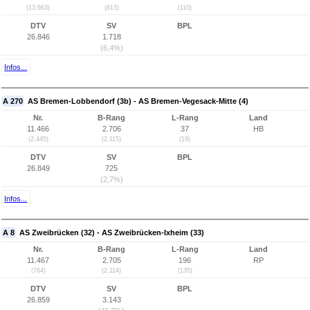
(13.663)
(613)
(110)
DTV
SV
BPL
26.846
1.718
(6,4%)
Infos...
A 270
AS Bremen-Lobbendorf (3b) - AS Bremen-Vegesack-Mitte (4)
Nr.
B-Rang
L-Rang
Land
11.466
2.706
37
HB
(2.445)
(2.115)
(19)
DTV
SV
BPL
26.849
725
(2,7%)
Infos...
A 8
AS Zweibrücken (32) - AS Zweibrücken-Ixheim (33)
Nr.
B-Rang
L-Rang
Land
11.467
2.705
196
RP
(764)
(2.114)
(135)
DTV
SV
BPL
26.859
3.143