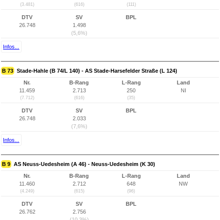
(3.481)
(616)
(111)
DTV
SV
BPL
26.748
1.498
(5,6%)
Infos...
B 73
Stade-Hahle (B 74/L 140) - AS Stade-Harsefelder Straße (L 124)
Nr.
B-Rang
L-Rang
Land
11.459
2.713
250
NI
(7.712)
(616)
(35)
DTV
SV
BPL
26.748
2.033
(7,6%)
Infos...
B 9
AS Neuss-Uedesheim (A 46) - Neuss-Uedesheim (K 30)
Nr.
B-Rang
L-Rang
Land
11.460
2.712
648
NW
(4.249)
(615)
(96)
DTV
SV
BPL
26.762
2.756
(10,3%)