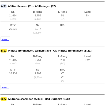
A 38
AS Nordhausen (11) - AS Heringen (12)
Nr.
B-Rang
L-Rang
Land
11.414
2.755
51
TH
(1.404)
(2.132)
(47)
DTV
SV
BPL
26.231
6.977
(26,6%)
Infos...
B 10
Pfinztal-Berghausen, Weiherstraße - OD Pfinztal-Berghausen (B 293)
Nr.
B-Rang
L-Rang
Land
11.415
2.754
290
BW
(4.407)
(646)
(145)
DTV
SV
BPL
26.236
1.207
VB
(4,6%)
VB
VB
Infos...
B 27
AS Donaueschingen (A 864) - Bad Dürrheim (B 33)
Nr.
B-Rang
L-Rang
Land