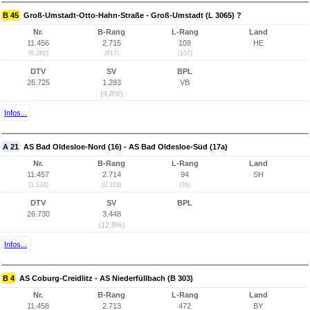
B 45
Groß-Umstadt-Otto-Hahn-Straße - Groß-Umstadt (L 3065) ?
Nr.
B-Rang
L-Rang
Land
11.456
2.715
109
HE
(6.262)
(617)
(107)
DTV
SV
BPL
26.725
1.283
VB
(4,8%)
Infos...
A 21
AS Bad Oldesloe-Nord (16) - AS Bad Oldesloe-Süd (17a)
Nr.
B-Rang
L-Rang
Land
11.457
2.714
94
SH
(1.134)
(2.119)
(76)
DTV
SV
BPL
26.730
3.448
(12,9%)
Infos...
B 4
AS Coburg-Creidlitz - AS Niederfüllbach (B 303)
Nr.
B-Rang
L-Rang
Land
11.458
2.713
472
BY