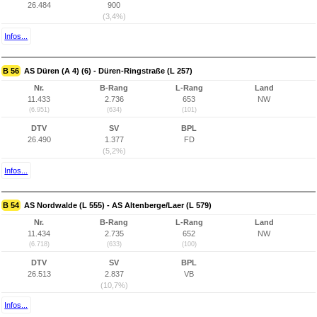
26.484
900
(3,4%)
Infos...
B 56
AS Düren (A 4) (6) - Düren-Ringstraße (L 257)
Nr.
B-Rang
L-Rang
Land
11.433
2.736
653
NW
(6.951)
(634)
(101)
DTV
SV
BPL
26.490
1.377
FD
(5,2%)
Infos...
B 54
AS Nordwalde (L 555) - AS Altenberge/Laer (L 579)
Nr.
B-Rang
L-Rang
Land
11.434
2.735
652
NW
(6.718)
(633)
(100)
DTV
SV
BPL
26.513
2.837
VB
(10,7%)
Infos...