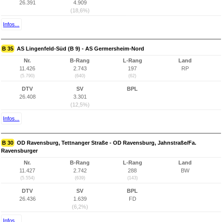
26.391
4.909
(18,6%)
Infos...
B 35
AS Lingenfeld-Süd (B 9) - AS Germersheim-Nord
Nr.
B-Rang
L-Rang
Land
11.426
2.743
197
RP
(5.790)
(640)
(62)
DTV
SV
BPL
26.408
3.301
(12,5%)
Infos...
B 30
OD Ravensburg, Tettnanger Straße - OD Ravensburg, Jahnstraße/Fa.
Ravensburger
Nr.
B-Rang
L-Rang
Land
11.427
2.742
288
BW
(5.554)
(639)
(143)
DTV
SV
BPL
26.436
1.639
FD
(6,2%)
Infos...