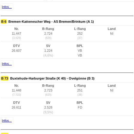
Infos...
B 6
Bremen-Kattenescher Weg - AS Bremen/Brinkum (A 1)
Nr.
B-Rang
L-Rang
Land
11.447
2.724
252
NI
(3.629)
(626)
(37)
DTV
SV
BPL
26.607
1.224
VB
(4,6%)
VB
Infos...
B 73
Buxtehude-Harburger Straße (K 40) - Ovelgönne (B 3)
Nr.
B-Rang
L-Rang
Land
11.448
2.723
251
NI
(7.722)
(625)
(36)
DTV
SV
BPL
26.611
2.528
FD
(9,5%)
Infos...