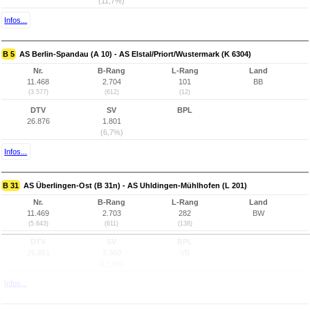
(11,7%)
Infos...
B 5
AS Berlin-Spandau (A 10) - AS Elstal/Priort/Wustermark (K 6304)
Nr.
B-Rang
L-Rang
Land
11.468
2.704
101
BB
(3.577)
(612)
(12)
DTV
SV
BPL
26.876
1.801
(6,7%)
Infos...
B 31
AS Überlingen-Ost (B 31n) - AS Uhldingen-Mühlhofen (L 201)
Nr.
B-Rang
L-Rang
Land
11.469
2.703
282
BW
(5.643)
(611)
(138)
DTV
SV
BPL
26.881
3.360
VB
(12,5%)
Infos...