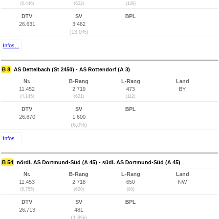
(6.446)
(622)
(109)
DTV
SV
BPL
26.631
3.462
(13,0%)
Infos...
B 8
AS Dettelbach (St 2450) - AS Rottendorf (A 3)
Nr.
B-Rang
L-Rang
Land
11.452
2.719
473
BY
(4.145)
(621)
(112)
DTV
SV
BPL
26.670
1.600
(6,0%)
Infos...
B 54
nördl. AS Dortmund-Süd (A 45) - südl. AS Dortmund-Süd (A 45)
Nr.
B-Rang
L-Rang
Land
11.453
2.718
650
NW
(6.755)
(620)
(98)
DTV
SV
BPL
26.713
481
(1,8%)