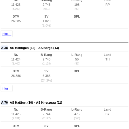
Nr.
B-Rang
L-Rang
Land
11.423
2.746
198
RP
(6.090)
(641)
(63)
DTV
SV
BPL
26.385
1.029
(3,9%)
Infos...
A 38
AS Heringen (12) - AS Berga (13)
Nr.
B-Rang
L-Rang
Land
11.424
2.745
50
TH
(1.405)
(2.128)
(46)
DTV
SV
BPL
26.386
6.385
(24,2%)
Infos...
A 70
AS Haßfurt (10) - AS Knetzgau (11)
Nr.
B-Rang
L-Rang
Land
11.425
2.744
475
BY
(2.031)
(2.127)
(363)
DTV
SV
BPL