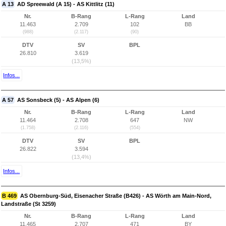
A 13
AD Spreewald (A 15) - AS Kittlitz (11)
Nr.
B-Rang
L-Rang
Land
11.463
2.709
102
BB
(988)
(2.117)
(90)
DTV
SV
BPL
26.810
3.619
(13,5%)
Infos...
A 57
AS Sonsbeck (5) - AS Alpen (6)
Nr.
B-Rang
L-Rang
Land
11.464
2.708
647
NW
(1.758)
(2.116)
(554)
DTV
SV
BPL
26.822
3.594
(13,4%)
Infos...
B 469
AS Obernburg-Süd, Eisenacher Straße (B426) - AS Wörth am Main-Nord,
Landstraße (St 3259)
Nr.
B-Rang
L-Rang
Land
11.465
2.707
471
BY