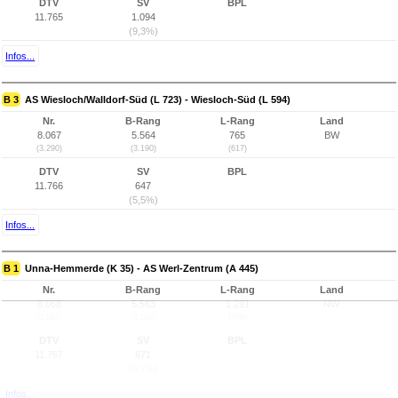
DTV
SV
BPL
11.765
1.094
(9,3%)
Infos...
B 3
AS Wiesloch/Walldorf-Süd (L 723) - Wiesloch-Süd (L 594)
Nr.
B-Rang
L-Rang
Land
8.067
5.564
765
BW
(3.290)
(3.190)
(617)
DTV
SV
BPL
11.766
647
(5,5%)
Infos...
B 1
Unna-Hemmerde (K 35) - AS Werl-Zentrum (A 445)
Nr.
B-Rang
L-Rang
Land
8.068
5.563
1.291
NW
(2.687)
(3.189)
(709)
DTV
SV
BPL
11.767
671
(5,7%)
Infos...