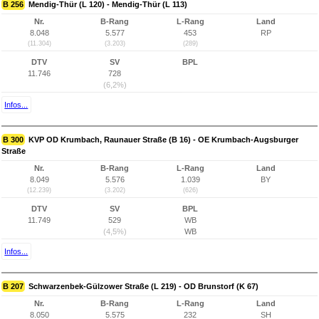
B 256
Mendig-Thür (L 120) - Mendig-Thür (L 113)
Nr.
B-Rang
L-Rang
Land
8.048
5.577
453
RP
(11.304)
(3.203)
(289)
DTV
SV
BPL
11.746
728
(6,2%)
Infos...
B 300
KVP OD Krumbach, Raunauer Straße (B 16) - OE Krumbach-Augsburger
Straße
Nr.
B-Rang
L-Rang
Land
8.049
5.576
1.039
BY
(12.239)
(3.202)
(626)
DTV
SV
BPL
11.749
529
WB
(4,5%)
WB
Infos...
B 207
Schwarzenbek-Gülzower Straße (L 219) - OD Brunstorf (K 67)
Nr.
B-Rang
L-Rang
Land
8.050
5.575
232
SH