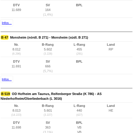
DTV
SV
BPL
11.689
164
(1,4%)
Infos...
B 47
Monsheim (nördl. B 271) - Monsheim (südl. B 271)
Nr.
B-Rang
L-Rang
Land
8.012
5.602
455
RP
(6.296)
(3.228)
(291)
DTV
SV
BPL
11.691
666
(5,7%)
Infos...
B 519
OD Hofheim am Taunus, Reifenberger Straße (K 786) - AS
Niederhofheim/Oberliederbach (L 3016)
Nr.
B-Rang
L-Rang
Land
8.013
5.601
440
HE
(14.223)
(3.227)
(427)
DTV
SV
BPL
11.698
363
VB
(3,1%)
VB