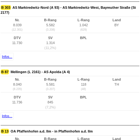
B 303
AS Marktredwitz-Nord (A 93) - AS Marktredwitz-West, Bayreuther Straße (St
2177)
Nr.
B-Rang
L-Rang
Land
8.039
5.582
1.042
BY
(12.301)
(3.208)
(629)
DTV
SV
BPL
11.730
1.314
(11,2%)
Infos...
B 87
Mellingen (L 2161) - AS Apolda (A 4)
Nr.
B-Rang
L-Rang
Land
8.040
5.581
118
TH
(8.235)
(3.207)
(48)
DTV
SV
BPL
11.736
845
(7,2%)
Infos...
B 13
OA Pfaffenhofen a.d. Ilm - in Pfaffenhofen a.d. Ilm
Nr.
B-Rang
L-Rang
Land