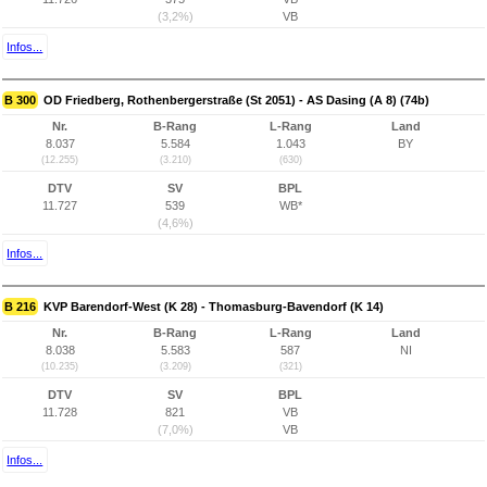
(3,2%)
VB
Infos...
B 300
OD Friedberg, Rothenbergerstraße (St 2051) - AS Dasing (A 8) (74b)
Nr.
B-Rang
L-Rang
Land
8.037
5.584
1.043
BY
(12.255)
(3.210)
(630)
DTV
SV
BPL
11.727
539
WB*
(4,6%)
Infos...
B 216
KVP Barendorf-West (K 28) - Thomasburg-Bavendorf (K 14)
Nr.
B-Rang
L-Rang
Land
8.038
5.583
587
NI
(10.235)
(3.209)
(321)
DTV
SV
BPL
11.728
821
VB
(7,0%)
VB
Infos...