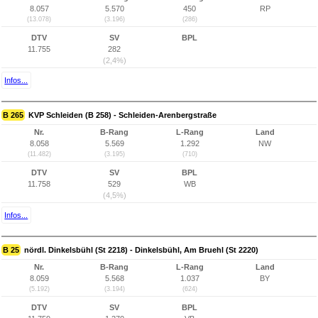
8.057
5.570
450
RP
(13.078)
(3.196)
(286)
DTV
SV
BPL
11.755
282
(2,4%)
Infos...
B 265
KVP Schleiden (B 258) - Schleiden-Arenbergstraße
Nr.
B-Rang
L-Rang
Land
8.058
5.569
1.292
NW
(11.482)
(3.195)
(710)
DTV
SV
BPL
11.758
529
WB
(4,5%)
Infos...
B 25
nördl. Dinkelsbühl (St 2218) - Dinkelsbühl, Am Bruehl (St 2220)
Nr.
B-Rang
L-Rang
Land
8.059
5.568
1.037
BY
(5.192)
(3.194)
(624)
DTV
SV
BPL