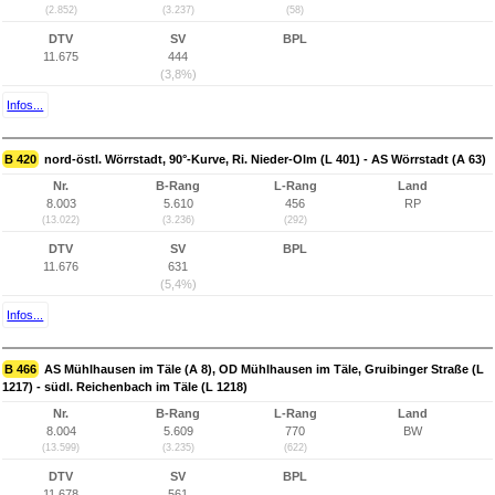
(2.852)
(3.237)
(58)
DTV
SV
BPL
11.675
444
(3,8%)
Infos...
B 420
nord-östl. Wörrstadt, 90°-Kurve, Ri. Nieder-Olm (L 401) - AS Wörrstadt (A 63)
Nr.
B-Rang
L-Rang
Land
8.003
5.610
456
RP
(13.022)
(3.236)
(292)
DTV
SV
BPL
11.676
631
(5,4%)
Infos...
B 466
AS Mühlhausen im Täle (A 8), OD Mühlhausen im Täle, Gruibinger Straße (L
1217) - südl. Reichenbach im Täle (L 1218)
Nr.
B-Rang
L-Rang
Land
8.004
5.609
770
BW
(13.599)
(3.235)
(622)
DTV
SV
BPL
11.678
561