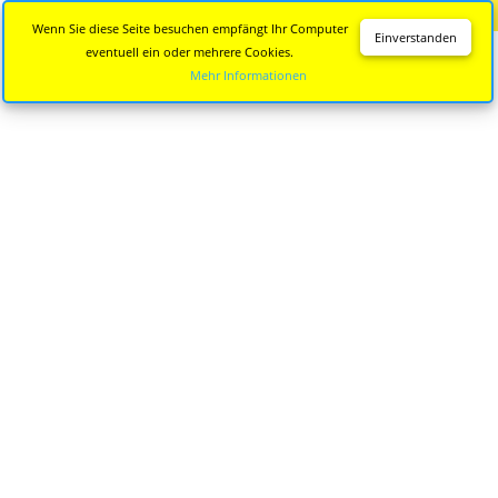
Diese Seite wird nicht mehr aktualisiert.
Zur neuen Seite
Wenn Sie diese Seite besuchen empfängt Ihr Computer
Einverstanden
eventuell ein oder mehrere Cookies.
Mehr Informationen