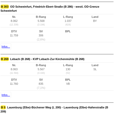
B 303
OD Schweinfurt, Friedrich-Ebert-Straße (B 286) - westl. OD-Grenze
Schweinfurt
Nr.
B-Rang
L-Rang
Land
8.062
5.568
1.037
BY
(12.339)
(3.194)
(624)
DTV
SV
BPL
11.759
306
(2,6%)
Infos...
B 269
Lebach (B 268) - KVP Lebach-Zur Kirchenmühle (B 268)
Nr.
B-Rang
L-Rang
Land
8.063
5.567
130
SL
(11.594)
(3.193)
(52)
DTV
SV
BPL
11.760
835
VB
(7,1%)
Infos...
B 5
Lauenburg (Elbe)-Büchener Weg (L 200) - Lauenburg (Elbe)-Hafenstraße (B
209)