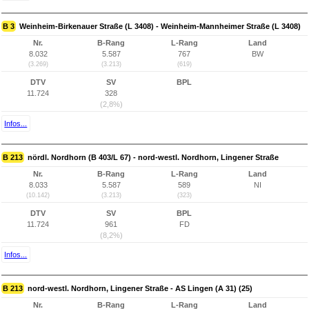
B 3
Weinheim-Birkenauer Straße (L 3408) - Weinheim-Mannheimer Straße (L 3408)
Nr.
B-Rang
L-Rang
Land
8.032
5.587
767
BW
(3.269)
(3.213)
(619)
DTV
SV
BPL
11.724
328
(2,8%)
Infos...
B 213
nördl. Nordhorn (B 403/L 67) - nord-westl. Nordhorn, Lingener Straße
Nr.
B-Rang
L-Rang
Land
8.033
5.587
589
NI
(10.142)
(3.213)
(323)
DTV
SV
BPL
11.724
961
FD
(8,2%)
Infos...
B 213
nord-westl. Nordhorn, Lingener Straße - AS Lingen (A 31) (25)
Nr.
B-Rang
L-Rang
Land