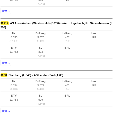
(7,9%)
Infos...
B 414
AS Altenkirchen (Westerwald) (B 256) - nördl. Ingelbach, Ri. Giesenhausen (L
290)
Nr.
B-Rang
L-Rang
Land
8.053
5.573
452
RP
(12.909)
(3.199)
(288)
DTV
SV
BPL
11.752
893
(7,6%)
Infos...
B 38
Ebenberg (L 543) - AS Landau-Süd (A 65)
Nr.
B-Rang
L-Rang
Land
8.054
5.572
451
RP
(5.889)
(3.198)
(287)
DTV
SV
BPL
11.753
529
(4,5%)
Infos...