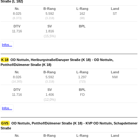
Straße (L 182)
Nr.
B-Rang
L-Rang
Land
8.025
5.592
162
ST
(8.373)
(3.218)
(98)
DTV
SV
BPL
11.716
1.816
(15,5%)
Infos...
K 18
OD Nottuln, Heriburgstraße/Daruper Straße (K 18) - OD Nottuln,
Potthof/Dülmener Straße (K 18)
Nr.
B-Rang
L-Rang
Land
8.026
5.592
1.297
NW
(14.265)
(3.218)
(715)
DTV
SV
BPL
11.716
1.406
FD
(12,0%)
Infos...
GVS
OD Nottuln, Potthof/Dülmener Straße (K 18) - KVP OD Nottuln, Schapdettener
Straße
Nr.
B-Rang
L-Rang
Land