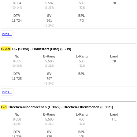
8.034
5.587
589
NI
(10.144)
(3.213)
(323)
DTV
SV
BPL
11.724
961
FD
(8,2%)
Infos...
B 209
LG (SH/NI) - Hohnstorf (Elbe) (L 219)
Nr.
B-Rang
L-Rang
Land
8.035
5.586
588
NI
(10.068)
(3.212)
(322)
DTV
SV
BPL
11.725
797
(6,8%)
Infos...
B 8
Brechen-Niederbrechen (L 3022) - Brechen-Oberbrechen (L 3021)
Nr.
B-Rang
L-Rang
Land
8.036
5.585
436
HE
(4.086)
(3.211)
(423)
DTV
SV
BPL
11.726
375
VB