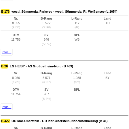
B 176
westl. Sömmerda, Parkweg - westl. Sömmerda, Ri. Weißensee (L 1054)
Nr.
B-Rang
L-Rang
Land
8.055
5.572
117
TH
(9.450)
(3.198)
(47)
DTV
SV
BPL
11.753
646
WB
(5,5%)
Infos...
B 26
LG HE/BY - AS Großostheim-Nord (B 469)
Nr.
B-Rang
L-Rang
Land
8.056
5.571
1.038
BY
(5.228)
(3.197)
(625)
DTV
SV
BPL
11.754
987
(8,4%)
Infos...
B 422
OD Idar-Oberstein - OD Idar-Oberstein, Naheüberbauung (B 41)
Nr.
B-Rang
L-Rang
Land