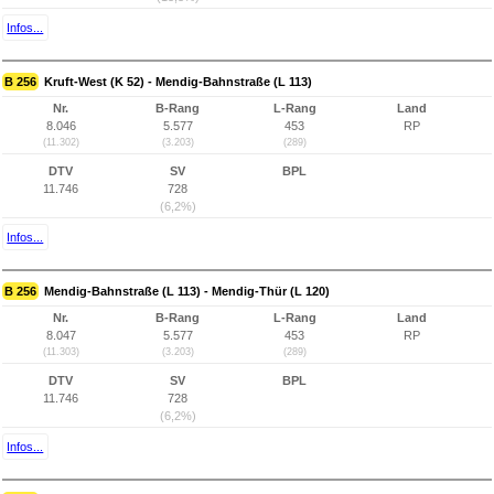
Infos...
B 256
Kruft-West (K 52) - Mendig-Bahnstraße (L 113)
Nr.
B-Rang
L-Rang
Land
8.046
5.577
453
RP
(11.302)
(3.203)
(289)
DTV
SV
BPL
11.746
728
(6,2%)
Infos...
B 256
Mendig-Bahnstraße (L 113) - Mendig-Thür (L 120)
Nr.
B-Rang
L-Rang
Land
8.047
5.577
453
RP
(11.303)
(3.203)
(289)
DTV
SV
BPL
11.746
728
(6,2%)
Infos...