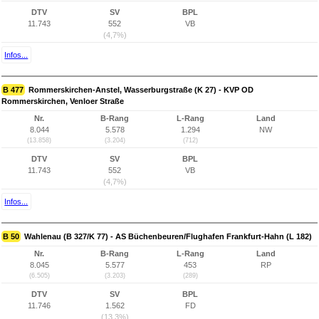
DTV
SV
BPL
11.743
552
VB
(4,7%)
Infos...
B 477
Rommerskirchen-Anstel, Wasserburgstraße (K 27) - KVP OD
Rommerskirchen, Venloer Straße
Nr.
B-Rang
L-Rang
Land
8.044
5.578
1.294
NW
(13.858)
(3.204)
(712)
DTV
SV
BPL
11.743
552
VB
(4,7%)
Infos...
B 50
Wahlenau (B 327/K 77) - AS Büchenbeuren/Flughafen Frankfurt-Hahn (L 182)
Nr.
B-Rang
L-Rang
Land
8.045
5.577
453
RP
(6.505)
(3.203)
(289)
DTV
SV
BPL
11.746
1.562
FD
(13,3%)