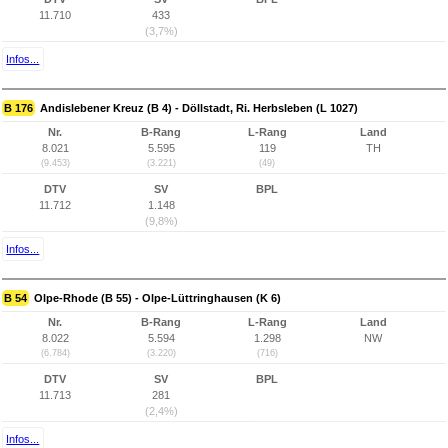
11.710
433
(3,7%)
Infos...
B 176
Andislebener Kreuz (B 4) - Döllstadt, Ri. Herbsleben (L 1027)
Nr.
B-Rang
L-Rang
Land
8.021
5.595
119
TH
(9.453)
(3.221)
(49)
DTV
SV
BPL
11.712
1.148
(9,8%)
Infos...
B 54
Olpe-Rhode (B 55) - Olpe-Lüttringhausen (K 6)
Nr.
B-Rang
L-Rang
Land
8.022
5.594
1.298
NW
(6.784)
(3.220)
(716)
DTV
SV
BPL
11.713
281
(2,4%)
Infos...