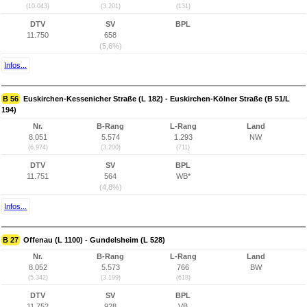
(10.043)
(3.201)
(131)
DTV
SV
BPL
11.750
658
(5,6%)
Infos...
B 56
Euskirchen-Kessenicher Straße (L 182) - Euskirchen-Kölner Straße (B 51/L
194)
Nr.
B-Rang
L-Rang
Land
8.051
5.574
1.293
NW
(6.974)
(3.200)
(711)
DTV
SV
BPL
11.751
564
WB*
(4,8%)
Infos...
B 27
Offenau (L 1100) - Gundelsheim (L 528)
Nr.
B-Rang
L-Rang
Land
8.052
5.573
766
BW
(5.342)
(3.199)
(618)
DTV
SV
BPL
11.752
928
VB