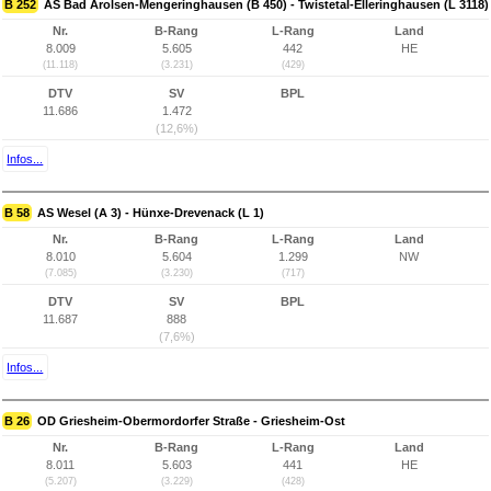
B 252
AS Bad Arolsen-Mengeringhausen (B 450) - Twistetal-Elleringhausen (L 3118)
Nr.
B-Rang
L-Rang
Land
8.009
5.605
442
HE
(11.118)
(3.231)
(429)
DTV
SV
BPL
11.686
1.472
(12,6%)
Infos...
B 58
AS Wesel (A 3) - Hünxe-Drevenack (L 1)
Nr.
B-Rang
L-Rang
Land
8.010
5.604
1.299
NW
(7.085)
(3.230)
(717)
DTV
SV
BPL
11.687
888
(7,6%)
Infos...
B 26
OD Griesheim-Obermordorfer Straße - Griesheim-Ost
Nr.
B-Rang
L-Rang
Land
8.011
5.603
441
HE
(5.207)
(3.229)
(428)