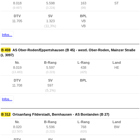
8.018
5.598
163
ST
(9.697)
(3.224)
(99)
DTV
SV
BPL
11.705
1.323
VB
(11,3%)
VB
Infos...
B 459
AS Ober-Roden/Eppertshausen (B 45) - westl. Ober-Roden, Mainzer Straße
(L 3097)
Nr.
B-Rang
L-Rang
Land
8.019
5.597
438
HE
(13.483)
(3.223)
(425)
DTV
SV
BPL
11.708
597
(5,1%)
Infos...
B 312
Ortsanfang Filderstadt, Bernhausen - AS Bonlanden (B 27)
Nr.
B-Rang
L-Rang
Land
8.020
5.596
768
BW
(12.507)
(3.222)
(620)
DTV
SV
BPL