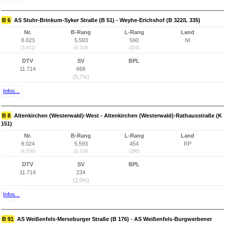
B 6
AS Stuhr-Brinkum-Syker Straße (B 51) - Weyhe-Erichshof (B 322/L 335)
Nr.
B-Rang
L-Rang
Land
8.023
5.593
590
NI
(3.631)
(3.219)
(324)
DTV
SV
BPL
11.714
668
(5,7%)
Infos...
B 8
Altenkirchen (Westerwald)-West - Altenkirchen (Westerwald)-Rathausstraße (K
151)
Nr.
B-Rang
L-Rang
Land
8.024
5.593
454
RP
(4.056)
(3.219)
(290)
DTV
SV
BPL
11.714
234
(2,0%)
Infos...
B 91
AS Weißenfels-Merseburger Straße (B 176) - AS Weißenfels-Burgwerbener