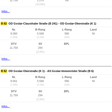
11.759
1.270
VB
(10,8%)
Infos...
B 82
OD Goslar-Clausthaler Straße (B 241) - OD Goslar-Okerstraße (K 1)
Nr.
B-Rang
L-Rang
Land
8.060
5.568
586
NI
(7.929)
(3.194)
(320)
DTV
SV
BPL
11.759
294
(2,5%)
Infos...
B 82
OD Goslar-Okerstraße (K 1) - AS Goslar-Immenröder Straße (B 6)
Nr.
B-Rang
L-Rang
Land
8.061
5.568
586
NI
(7.930)
(3.194)
(320)
DTV
SV
BPL
11.759
294
(2,5%)
Infos...