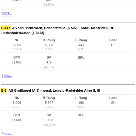
(4,8%)
Infos...
B 417
AS östl. Menfelden, Hehnerstraße (K 502) - nördl. Menfelden, Ri.
Lindenholzhausen (L 3448)
Nr.
B-Rang
L-Rang
Land
8.005
5.608
443
HE
(12.948)
(3.234)
(430)
DTV
SV
BPL
11.682
479
(4,1%)
Infos...
B 6
AS Großkugel (A 9) - westl. Leipzig-Radefelder Allee (L 8)
Nr.
B-Rang
L-Rang
Land
8.006
5.607
196
SN
(3.715)
(3.233)
(104)
DTV
SV
BPL
11.684
1.168
(10,0%)
Infos...