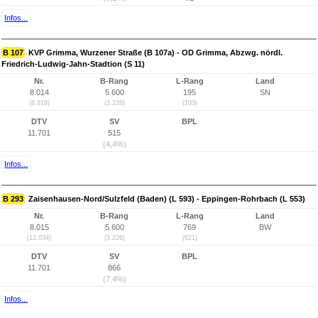
Infos...
B 107
KVP Grimma, Wurzener Straße (B 107a) - OD Grimma, Abzwg. nördl.
Friedrich-Ludwig-Jahn-Stadtion (S 11)
Nr.
B-Rang
L-Rang
Land
8.014
5.600
195
SN
(8.918)
(3.226)
(103)
DTV
SV
BPL
11.701
515
(4,4%)
Infos...
B 293
Zaisenhausen-Nord/Sulzfeld (Baden) (L 593) - Eppingen-Rohrbach (L 553)
Nr.
B-Rang
L-Rang
Land
8.015
5.600
769
BW
(12.034)
(3.226)
(621)
DTV
SV
BPL
11.701
866
(7,4%)
Infos...