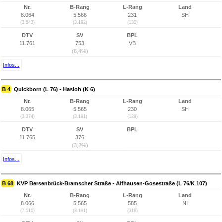
Nr.
B-Rang
L-Rang
Land
8.064
5.566
231
SH
(3.543)
(3.192)
(130)
DTV
SV
BPL
11.761
753
VB
(6,4%)
Infos...
B 4
Quickborn (L 76) - Hasloh (K 6)
Nr.
B-Rang
L-Rang
Land
8.065
5.565
230
SH
(3.374)
(3.191)
(129)
DTV
SV
BPL
11.765
376
(3,2%)
Infos...
B 68
KVP Bersenbrück-Bramscher Straße - Alfhausen-Gosestraße (L 76/K 107)
Nr.
B-Rang
L-Rang
Land
8.066
5.565
585
NI
(7.510)
(3.191)
(319)