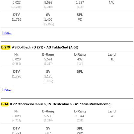
8.027
5.592
1.297
NW
(14.266)
(3.218)
(715)
DTV
SV
BPL
11.716
1.406
FD
(12,0%)
Infos...
B 279
AS Döllbach (B 279) - AS Fulda-Süd (A 66)
Nr.
B-Rang
L-Rang
Land
8.028
5.591
437
HE
(5.385)
(3.217)
(424)
DTV
SV
BPL
11.720
1.125
(9,6%)
Infos...
B 14
KVP Oberweihersbuch, Ri. Deutenbach - AS Stein-Mühlloheweg
Nr.
B-Rang
L-Rang
Land
8.029
5.590
1.044
BY
(4.714)
(3.216)
(631)
DTV
SV
BPL
11.721
867
WB*