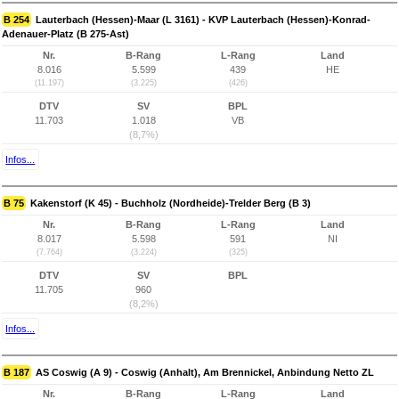
B 254
Lauterbach (Hessen)-Maar (L 3161) - KVP Lauterbach (Hessen)-Konrad-
Adenauer-Platz (B 275-Ast)
Nr.
B-Rang
L-Rang
Land
8.016
5.599
439
HE
(11.197)
(3.225)
(426)
DTV
SV
BPL
11.703
1.018
VB
(8,7%)
Infos...
B 75
Kakenstorf (K 45) - Buchholz (Nordheide)-Trelder Berg (B 3)
Nr.
B-Rang
L-Rang
Land
8.017
5.598
591
NI
(7.764)
(3.224)
(325)
DTV
SV
BPL
11.705
960
(8,2%)
Infos...
B 187
AS Coswig (A 9) - Coswig (Anhalt), Am Brennickel, Anbindung Netto ZL
Nr.
B-Rang
L-Rang
Land