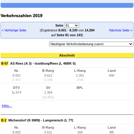
Verkehrszahlen 2019
Seite
< Vorherige Seite
(Ergebnisse
8.001
-
8.100
von
14.284
Nächste Seite >
auf
Seite 81 von 143
)
Abschnitt
B 67
AS Rees (A 3) - Isselburg/Rees (L 468/K 5)
Nr.
B-Rang
L-Rang
Land
8.001
5.612
1.301
NW
(7.487)
(3.238)
(719)
DTV
SV
BPL
11.674
1.354
(11,6%)
Infos...
B 2
Michendorf (K 6909) - Langerwisch (L 77)
Nr.
B-Rang
L-Rang
Land
8.002
5.611
168
BB