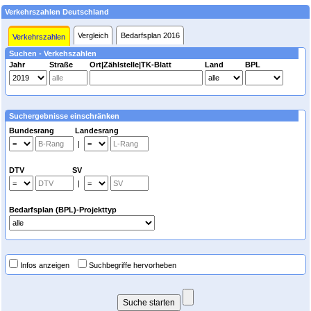
Verkehrszahlen Deutschland
Vergleich
Bedarfsplan 2016
Verkehrszahlen
Suchen - Verkehszahlen
Jahr
Straße
Ort|Zählstelle|TK-Blatt
Land
BPL
Suchergebnisse einschränken
Bundesrang Landesrang
|
DTV SV
|
Bedarfsplan (BPL)-Projekttyp
Infos anzeigen
Suchbegriffe hervorheben