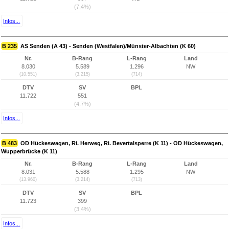
(7,4%)
Infos...
B 235
AS Senden (A 43) - Senden (Westfalen)/Münster-Albachten (K 60)
Nr.
B-Rang
L-Rang
Land
8.030
5.589
1.296
NW
(10.551)
(3.215)
(714)
DTV
SV
BPL
11.722
551
(4,7%)
Infos...
B 483
OD Hückeswagen, Ri. Herweg, Ri. Bevertalsperre (K 11) - OD Hückeswagen,
Wupperbrücke (K 11)
Nr.
B-Rang
L-Rang
Land
8.031
5.588
1.295
NW
(13.960)
(3.214)
(713)
DTV
SV
BPL
11.723
399
(3,4%)
Infos...