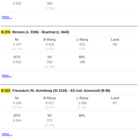
5.542
399
(7,2%)
Infos...
B 276
Birstein (L 3196) - Brachtal (L 3443)
Nr.
B-Rang
L-Rang
Land
4.147
8.418
810
HE
(11.754)
(6.018)
(791)
DTV
SV
BPL
5.542
260
WB
(4,7%)
Infos...
B 533
Freundorf, Ri. Schöfweg (St 2134) - AS östl. Innernzell (B 85)
Nr.
B-Rang
L-Rang
Land
4.148
8.417
1.568
BY
(14.274)
(6.017)
(1.155)
DTV
SV
BPL
5.544
371
(6,7%)
Infos...