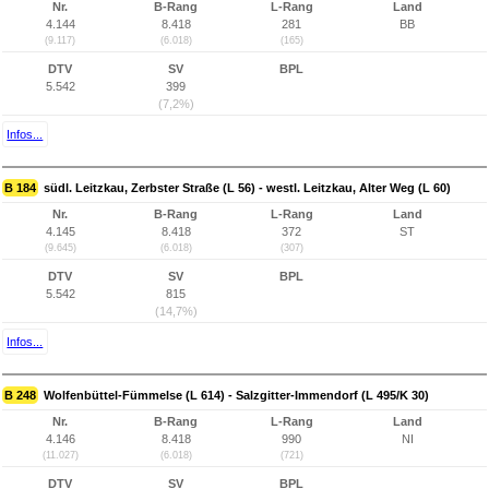
Nr.
B-Rang
L-Rang
Land
4.144
8.418
281
BB
(9.117)
(6.018)
(165)
DTV
SV
BPL
5.542
399
(7,2%)
Infos...
B 184
südl. Leitzkau, Zerbster Straße (L 56) - westl. Leitzkau, Alter Weg (L 60)
Nr.
B-Rang
L-Rang
Land
4.145
8.418
372
ST
(9.645)
(6.018)
(307)
DTV
SV
BPL
5.542
815
(14,7%)
Infos...
B 248
Wolfenbüttel-Fümmelse (L 614) - Salzgitter-Immendorf (L 495/K 30)
Nr.
B-Rang
L-Rang
Land
4.146
8.418
990
NI
(11.027)
(6.018)
(721)
DTV
SV
BPL