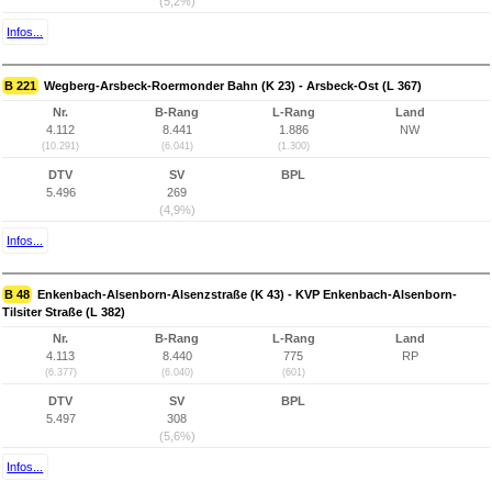
(5,2%)
Infos...
B 221
Wegberg-Arsbeck-Roermonder Bahn (K 23) - Arsbeck-Ost (L 367)
Nr.
B-Rang
L-Rang
Land
4.112
8.441
1.886
NW
(10.291)
(6.041)
(1.300)
DTV
SV
BPL
5.496
269
(4,9%)
Infos...
B 48
Enkenbach-Alsenborn-Alsenzstraße (K 43) - KVP Enkenbach-Alsenborn-
Tilsiter Straße (L 382)
Nr.
B-Rang
L-Rang
Land
4.113
8.440
775
RP
(6.377)
(6.040)
(601)
DTV
SV
BPL
5.497
308
(5,6%)
Infos...