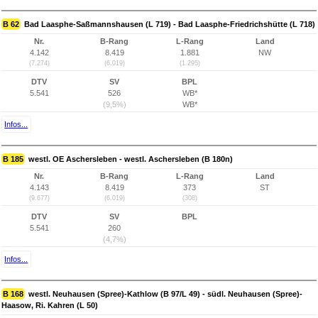
B 62
Bad Laasphe-Saßmannshausen (L 719) - Bad Laasphe-Friedrichshütte (L 718)
Nr.
B-Rang
L-Rang
Land
4.142
8.419
1.881
NW
(7.274)
(6.019)
(1.295)
DTV
SV
BPL
5.541
526
WB*
(9,5%)
WB*
Infos...
B 185
westl. OE Aschersleben - westl. Aschersleben (B 180n)
Nr.
B-Rang
L-Rang
Land
4.143
8.419
373
ST
(9.677)
(6.019)
(308)
DTV
SV
BPL
5.541
260
(4,7%)
Infos...
B 168
westl. Neuhausen (Spree)-Kathlow (B 97/L 49) - südl. Neuhausen (Spree)-
Haasow, Ri. Kahren (L 50)