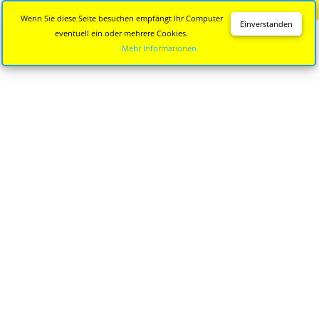
Diese Seite wird nicht mehr aktualisiert.
Zur neuen Seite
Wenn Sie diese Seite besuchen empfängt Ihr Computer
Einverstanden
eventuell ein oder mehrere Cookies.
Mehr Informationen