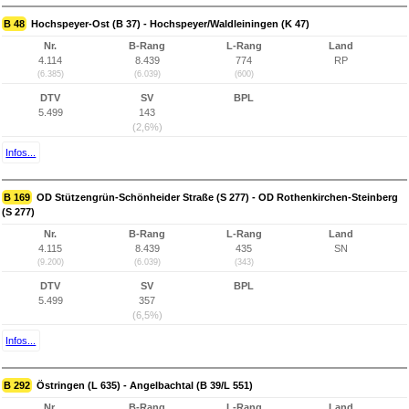
B 48
Hochspeyer-Ost (B 37) - Hochspeyer/Waldleiningen (K 47)
Nr.
B-Rang
L-Rang
Land
4.114
8.439
774
RP
(6.385)
(6.039)
(600)
DTV
SV
BPL
5.499
143
(2,6%)
Infos...
B 169
OD Stützengrün-Schönheider Straße (S 277) - OD Rothenkirchen-Steinberg
(S 277)
Nr.
B-Rang
L-Rang
Land
4.115
8.439
435
SN
(9.200)
(6.039)
(343)
DTV
SV
BPL
5.499
357
(6,5%)
Infos...
B 292
Östringen (L 635) - Angelbachtal (B 39/L 551)
Nr.
B-Rang
L-Rang
Land