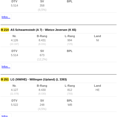
DTV
SV
BPL
5.514
358
(6,5%)
Infos...
B 214
AS Schwarmstedt (A 7) - Wietze-Jeversen (K 65)
Nr.
B-Rang
L-Rang
Land
4.126
8.431
994
NI
(10.197)
(6.031)
(725)
DTV
SV
BPL
5.514
673
(12,2%)
Infos...
B 251
LG (NW/HE) - Willingen (Upland) (L 3393)
Nr.
B-Rang
L-Rang
Land
4.127
8.430
812
HE
(11.078)
(6.030)
(793)
DTV
SV
BPL
5.522
248
WB
(4,5%)
Infos...