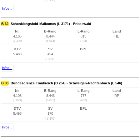
Infos...
B 62
Schenklengsfeld-Malkomes (L 3171) - Friedewald
Nr.
B-Rang
L-Rang
Land
4.105
8.444
813
HE
(7.309)
(6.044)
(794)
DTV
SV
BPL
5.488
494
(9,0%)
Infos...
B 38
Bundesgrenze Frankreich (D 264) - Schweigen-Rechtenbach (L 546)
Nr.
B-Rang
L-Rang
Land
4.106
8.443
777
RP
(5.879)
(6.043)
(603)
DTV
SV
BPL
5.493
170
(3,1%)
Infos...