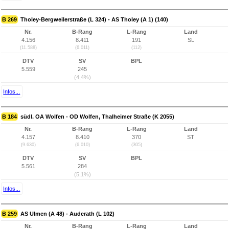
B 269
Tholey-Bergweilerstraße (L 324) - AS Tholey (A 1) (140)
Nr.
B-Rang
L-Rang
Land
4.156
8.411
191
SL
(11.588)
(6.011)
(112)
DTV
SV
BPL
5.559
245
(4,4%)
Infos...
B 184
südl. OA Wolfen - OD Wolfen, Thalheimer Straße (K 2055)
Nr.
B-Rang
L-Rang
Land
4.157
8.410
370
ST
(9.630)
(6.010)
(305)
DTV
SV
BPL
5.561
284
(5,1%)
Infos...
B 259
AS Ulmen (A 48) - Auderath (L 102)
Nr.
B-Rang
L-Rang
Land