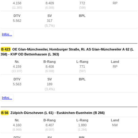
4.158
8.409
772
RP
(11.385)
(6.009)
(598)
DTV
SV
BPL
5.562
317
(5,7%)
Infos...
B 423
OE Glan-Münchweiler, Homburger Straße, Ri. AS Glan-Münchweiler A 62 (L
358) - KVP OD Bettenhausen (L 363)
Nr.
B-Rang
L-Rang
Land
4.159
8.408
771
RP
(13.107)
(6.008)
(597)
DTV
SV
BPL
5.563
189
(3,4%)
Infos...
B 56
Zülpich-Dürscheven (L 61) - Euskirchen-Euenheim (B 266)
Nr.
B-Rang
L-Rang
Land
4.160
8.407
1.880
NW
(6.968)
(6.007)
(1.294)
DTV
SV
BPL