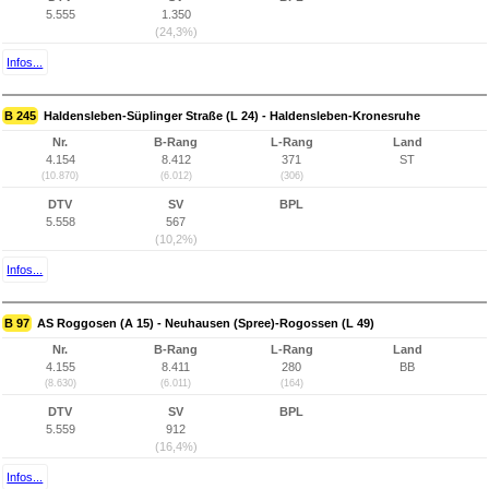
5.555
1.350
(24,3%)
Infos...
B 245
Haldensleben-Süplinger Straße (L 24) - Haldensleben-Kronesruhe
Nr.
B-Rang
L-Rang
Land
4.154
8.412
371
ST
(10.870)
(6.012)
(306)
DTV
SV
BPL
5.558
567
(10,2%)
Infos...
B 97
AS Roggosen (A 15) - Neuhausen (Spree)-Rogossen (L 49)
Nr.
B-Rang
L-Rang
Land
4.155
8.411
280
BB
(8.630)
(6.011)
(164)
DTV
SV
BPL
5.559
912
(16,4%)
Infos...