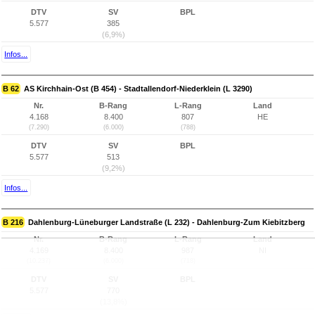
DTV
SV
BPL
5.577
385
(6,9%)
Infos...
B 62
AS Kirchhain-Ost (B 454) - Stadtallendorf-Niederklein (L 3290)
Nr.
B-Rang
L-Rang
Land
4.168
8.400
807
HE
(7.290)
(6.000)
(788)
DTV
SV
BPL
5.577
513
(9,2%)
Infos...
B 216
Dahlenburg-Lüneburger Landstraße (L 232) - Dahlenburg-Zum Kiebitzberg
Nr.
B-Rang
L-Rang
Land
4.169
8.400
987
NI
(10.237)
(6.000)
(718)
DTV
SV
BPL
5.577
770
(13,8%)