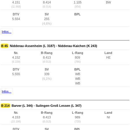
4.151
8.414
1.105
BW
(11.968)
(6.014)
(954)
DTV
SV
BPL
5.554
255
(4,6%)
Infos...
B 45
Nidderau-Assenheim (L 3187) - Nidderau-Kaichen (K 243)
Nr.
B-Rang
L-Rang
Land
4.152
8.413
809
HE
(6.229)
(6.013)
(790)
DTV
SV
BPL
5.555
339
WB
(6,1%)
WB
WB
Infos...
B 214
Barver (L 344) - Sulingen-Groß Lessen (L 347)
Nr.
B-Rang
L-Rang
Land
4.153
8.413
989
NI
(10.186)
(6.013)
(720)
DTV
SV
BPL