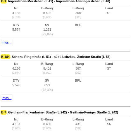
B 1
Ingersleben-Morsleben (L 41) - Ingersleben-Alleringersleben (L 40)
Nr.
B-Rang
L-Rang
Land
4.165
8.402
368
ST
(2.768)
(6.002)
(303)
DTV
SV
BPL
5.574
1.271
(22,8%)
Infos...
B 184
Schora, Ringstraße (L 51) - südl. Leitzkau, Zerbster Straße (L 56)
Nr.
B-Rang
L-Rang
Land
4.166
8.401
367
ST
(9.644)
(6.001)
(302)
DTV
SV
BPL
5.576
853
(15,3%)
Infos...
B 7
Geithain-Frankenhainer Straße (L 242) - Geithain-Peniger Straße (L 242)
Nr.
B-Rang
L-Rang
Land
4.167
8.400
431
SN
(3.983)
(6.000)
(339)