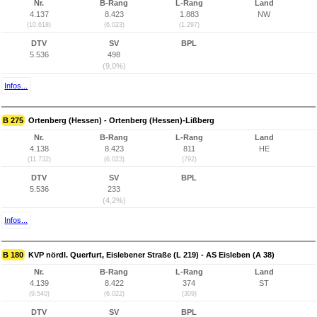
Nr.
B-Rang
L-Rang
Land
4.137
8.423
1.883
NW
(10.618)
(6.023)
(1.297)
DTV
SV
BPL
5.536
498
(9,0%)
Infos...
B 275
Ortenberg (Hessen) - Ortenberg (Hessen)-Lißberg
Nr.
B-Rang
L-Rang
Land
4.138
8.423
811
HE
(11.732)
(6.023)
(792)
DTV
SV
BPL
5.536
233
(4,2%)
Infos...
B 180
KVP nördl. Querfurt, Eislebener Straße (L 219) - AS Eisleben (A 38)
Nr.
B-Rang
L-Rang
Land
4.139
8.422
374
ST
(9.540)
(6.022)
(309)
DTV
SV
BPL