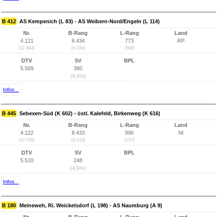
B 412
AS Kempenich (L 83) - AS Weibern-Nord/Engeln (L 114)
Nr.
B-Rang
L-Rang
Land
4.121
8.434
773
RP
(12.884)
(6.034)
(599)
DTV
SV
BPL
5.509
380
(6,9%)
Infos...
B 445
Sebexen-Süd (K 602) - östl. Kalefeld, Birkenweg (K 616)
Nr.
B-Rang
L-Rang
Land
4.122
8.433
996
NI
(13.339)
(6.033)
(727)
DTV
SV
BPL
5.510
248
(4,5%)
Infos...
B 180
Meineweh, Ri. Weickelsdorf (L 198) - AS Naumburg (A 9)