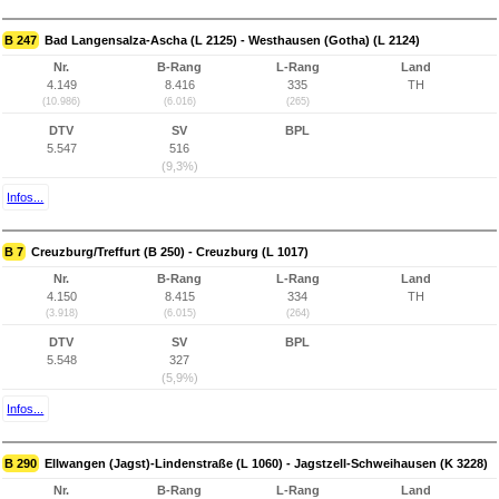
B 247
Bad Langensalza-Ascha (L 2125) - Westhausen (Gotha) (L 2124)
Nr.
B-Rang
L-Rang
Land
4.149
8.416
335
TH
(10.986)
(6.016)
(265)
DTV
SV
BPL
5.547
516
(9,3%)
Infos...
B 7
Creuzburg/Treffurt (B 250) - Creuzburg (L 1017)
Nr.
B-Rang
L-Rang
Land
4.150
8.415
334
TH
(3.918)
(6.015)
(264)
DTV
SV
BPL
5.548
327
(5,9%)
Infos...
B 290
Ellwangen (Jagst)-Lindenstraße (L 1060) - Jagstzell-Schweihausen (K 3228)
Nr.
B-Rang
L-Rang
Land