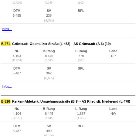
(13.009)
(6.046)
(605)
DTV
SV
BPL
5.485
236
(4,3%)
Infos...
B 271
Grünstadt-Obersülzer Straße (L 453) - AS Grünstadt (A 6) (19)
Nr.
B-Rang
L-Rang
Land
4.103
8.445
778
RP
(11.654)
(6.045)
(604)
DTV
SV
BPL
5.487
362
(6,6%)
Infos...
B 510
Kerken-Aldekerk, Umgehungsstraße (B 9) - AS Rheurdt, Niederend (L 478)
Nr.
B-Rang
L-Rang
Land
4.104
8.445
1.887
NW
(14.151)
(6.045)
(1.301)
DTV
SV
BPL
5.487
499
(9,1%)