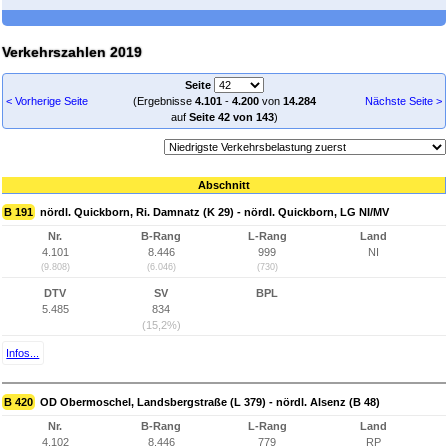
Verkehrszahlen 2019
Seite
< Vorherige Seite
(Ergebnisse
4.101
-
4.200
von
14.284
Nächste Seite >
auf
Seite 42 von 143
)
Abschnitt
B 191
nördl. Quickborn, Ri. Damnatz (K 29) - nördl. Quickborn, LG NI/MV
Nr.
B-Rang
L-Rang
Land
4.101
8.446
999
NI
(9.808)
(6.046)
(730)
DTV
SV
BPL
5.485
834
(15,2%)
Infos...
B 420
OD Obermoschel, Landsbergstraße (L 379) - nördl. Alsenz (B 48)
Nr.
B-Rang
L-Rang
Land
4.102
8.446
779
RP