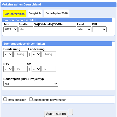
Verkehrszahlen Deutschland
Vergleich
Bedarfsplan 2016
Verkehrszahlen
Suchen - Verkehszahlen
Jahr
Straße
Ort|Zählstelle|TK-Blatt
Land
BPL
Suchergebnisse einschränken
Bundesrang Landesrang
|
DTV SV
|
Bedarfsplan (BPL)-Projekttyp
Infos anzeigen
Suchbegriffe hervorheben