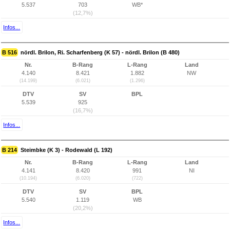
5.537
703
WB*
(12,7%)
Infos...
B 516
nördl. Brilon, Ri. Scharfenberg (K 57) - nördl. Brilon (B 480)
Nr.
B-Rang
L-Rang
Land
4.140
8.421
1.882
NW
(14.199)
(6.021)
(1.296)
DTV
SV
BPL
5.539
925
(16,7%)
Infos...
B 214
Steimbke (K 3) - Rodewald (L 192)
Nr.
B-Rang
L-Rang
Land
4.141
8.420
991
NI
(10.194)
(6.020)
(722)
DTV
SV
BPL
5.540
1.119
WB
(20,2%)
Infos...