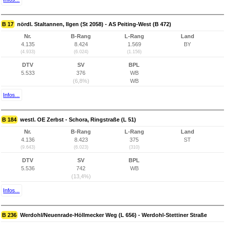
B 17
nördl. Staltannen, Ilgen (St 2058) - AS Peiting-West (B 472)
Nr.
B-Rang
L-Rang
Land
4.135
8.424
1.569
BY
(4.933)
(6.024)
(1.156)
DTV
SV
BPL
5.533
376
WB
(6,8%)
WB
Infos...
B 184
westl. OE Zerbst - Schora, Ringstraße (L 51)
Nr.
B-Rang
L-Rang
Land
4.136
8.423
375
ST
(9.643)
(6.023)
(310)
DTV
SV
BPL
5.536
742
WB
(13,4%)
Infos...
B 236
Werdohl/Neuenrade-Höllmecker Weg (L 656) - Werdohl-Stettiner Straße