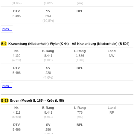
(11.064)
(6.042)
(267)
DTV
SV
BPL
5.495
593
(10,8%)
Infos...
B 9
Kranenburg (Niederrhein)-Wyler (K 44) - AS Kranenburg (Niederrhein) (B 504)
Nr.
B-Rang
L-Rang
Land
4.110
8.441
1.886
NW
(4.210)
(6.041)
(1.300)
DTV
SV
BPL
5.496
220
(4,0%)
Infos...
B 53
Erden (Mosel) (L 189) - Kröv (L 58)
Nr.
B-Rang
L-Rang
Land
4.111
8.441
776
RP
(6.694)
(6.041)
(602)
DTV
SV
BPL
5.496
286