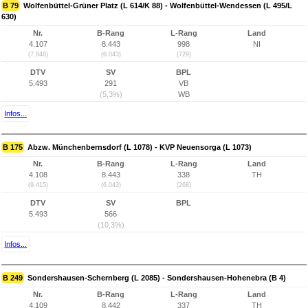
B 79
Wolfenbüttel-Grüner Platz (L 614/K 88) - Wolfenbüttel-Wendessen (L 495/L
630)
Nr.
B-Rang
L-Rang
Land
4.107
8.443
998
NI
(7.848)
(6.043)
(729)
DTV
SV
BPL
5.493
291
VB
(5,3%)
WB
Infos...
B 175
Abzw. Münchenbernsdorf (L 1078) - KVP Neuensorga (L 1073)
Nr.
B-Rang
L-Rang
Land
4.108
8.443
338
TH
(9.415)
(6.043)
(268)
DTV
SV
BPL
5.493
566
(10,3%)
Infos...
B 249
Sondershausen-Schernberg (L 2085) - Sondershausen-Hohenebra (B 4)
Nr.
B-Rang
L-Rang
Land
4.109
8.442
337
TH