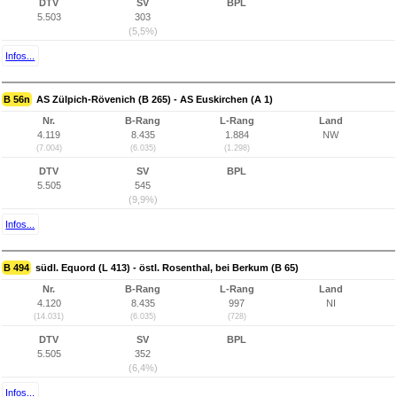
DTV
SV
BPL
5.503
303
(5,5%)
Infos...
B 56n
AS Zülpich-Rövenich (B 265) - AS Euskirchen (A 1)
Nr.
B-Rang
L-Rang
Land
4.119
8.435
1.884
NW
(7.004)
(6.035)
(1.298)
DTV
SV
BPL
5.505
545
(9,9%)
Infos...
B 494
südl. Equord (L 413) - östl. Rosenthal, bei Berkum (B 65)
Nr.
B-Rang
L-Rang
Land
4.120
8.435
997
NI
(14.031)
(6.035)
(728)
DTV
SV
BPL
5.505
352
(6,4%)
Infos...