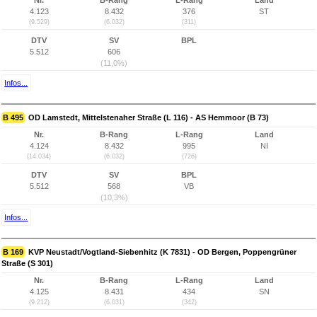
Nr.
B-Rang
L-Rang
Land
4.123
8.432
376
ST
(9.529)
(6.032)
(311)
DTV
SV
BPL
5.512
606
(11,0%)
Infos...
B 495
OD Lamstedt, Mittelstenaher Straße (L 116) - AS Hemmoor (B 73)
Nr.
B-Rang
L-Rang
Land
4.124
8.432
995
NI
(14.034)
(6.032)
(726)
DTV
SV
BPL
5.512
568
VB
(10,3%)
Infos...
B 169
KVP Neustadt/Vogtland-Siebenhitz (K 7831) - OD Bergen, Poppengrüner
Straße (S 301)
Nr.
B-Rang
L-Rang
Land
4.125
8.431
434
SN
(9.212)
(6.031)
(342)