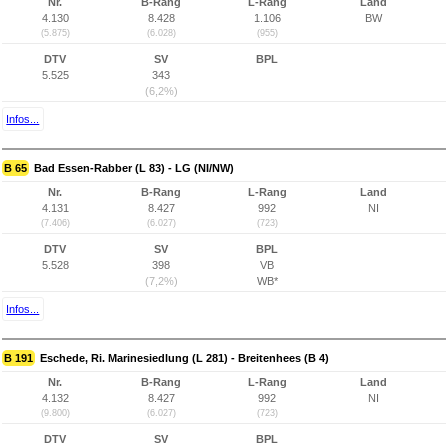
Nr.
B-Rang
L-Rang
Land
4.130
8.428
1.106
BW
(5.875)
(6.028)
(955)
DTV
SV
BPL
5.525
343
(6,2%)
Infos...
B 65
Bad Essen-Rabber (L 83) - LG (NI/NW)
Nr.
B-Rang
L-Rang
Land
4.131
8.427
992
NI
(7.406)
(6.027)
(723)
DTV
SV
BPL
5.528
398
VB
(7,2%)
WB*
Infos...
B 191
Eschede, Ri. Marinesiedlung (L 281) - Breitenhees (B 4)
Nr.
B-Rang
L-Rang
Land
4.132
8.427
992
NI
(9.800)
(6.027)
(723)
DTV
SV
BPL