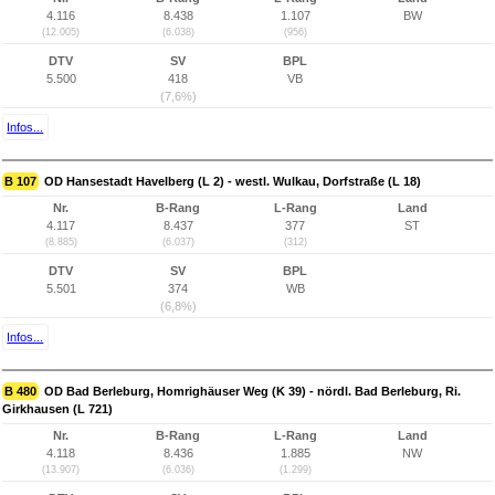
4.116
8.438
1.107
BW
(12.005)
(6.038)
(956)
DTV
SV
BPL
5.500
418
VB
(7,6%)
Infos...
B 107
OD Hansestadt Havelberg (L 2) - westl. Wulkau, Dorfstraße (L 18)
Nr.
B-Rang
L-Rang
Land
4.117
8.437
377
ST
(8.885)
(6.037)
(312)
DTV
SV
BPL
5.501
374
WB
(6,8%)
Infos...
B 480
OD Bad Berleburg, Homrighäuser Weg (K 39) - nördl. Bad Berleburg, Ri.
Girkhausen (L 721)
Nr.
B-Rang
L-Rang
Land
4.118
8.436
1.885
NW
(13.907)
(6.036)
(1.299)