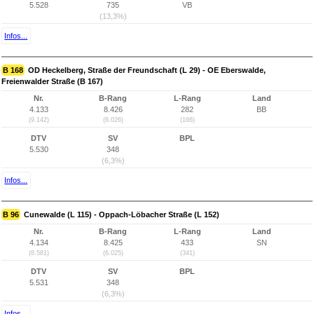
5.528
735
VB
(13,3%)
Infos...
B 168
OD Heckelberg, Straße der Freundschaft (L 29) - OE Eberswalde,
Freienwalder Straße (B 167)
Nr.
B-Rang
L-Rang
Land
4.133
8.426
282
BB
(9.142)
(6.026)
(166)
DTV
SV
BPL
5.530
348
(6,3%)
Infos...
B 96
Cunewalde (L 115) - Oppach-Löbacher Straße (L 152)
Nr.
B-Rang
L-Rang
Land
4.134
8.425
433
SN
(8.581)
(6.025)
(341)
DTV
SV
BPL
5.531
348
(6,3%)
Infos...