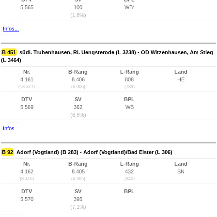
5.565
100
WB*
(1,8%)
Infos...
B 451
südl. Trubenhausen, Ri. Uengsterode (L 3238) - OD Witzenhausen, Am Stieg
(L 3464)
Nr.
B-Rang
L-Rang
Land
4.161
8.406
808
HE
(13.377)
(6.006)
(789)
DTV
SV
BPL
5.569
362
WB
(6,5%)
Infos...
B 92
Adorf (Vogtland) (B 283) - Adorf (Vogtland)/Bad Elster (L 306)
Nr.
B-Rang
L-Rang
Land
4.162
8.405
432
SN
(8.416)
(6.005)
(340)
DTV
SV
BPL
5.570
395
(7,1%)