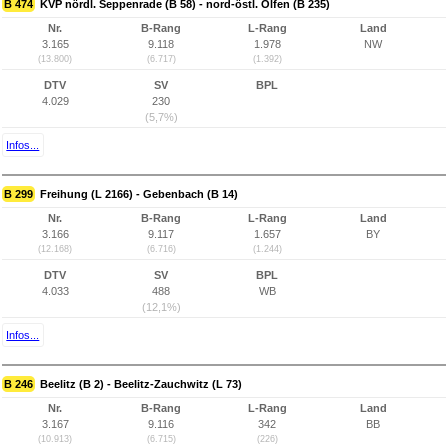
B 474
KVP nördl. Seppenrade (B 58) - nord-östl. Olfen (B 235)
Nr.
B-Rang
L-Rang
Land
3.165
9.118
1.978
NW
(13.800)
(6.717)
(1.392)
DTV
SV
BPL
4.029
230
(5,7%)
Infos...
B 299
Freihung (L 2166) - Gebenbach (B 14)
Nr.
B-Rang
L-Rang
Land
3.166
9.117
1.657
BY
(12.168)
(6.716)
(1.244)
DTV
SV
BPL
4.033
488
WB
(12,1%)
Infos...
B 246
Beelitz (B 2) - Beelitz-Zauchwitz (L 73)
Nr.
B-Rang
L-Rang
Land
3.167
9.116
342
BB
(10.913)
(6.715)
(226)