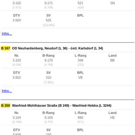
3.102
9.171
521
SN
(2.873)
(6.769)
(429)
DTV
SV
BPL
3.920
525
(13,4%)
Infos...
B 167
OD Neuhardenberg, Neudorf (L 36) - östl. Karlsdorf (L 34)
Nr.
B-Rang
L-Rang
Land
3.103
9.170
349
BB
(9.096)
(6.768)
(233)
DTV
SV
BPL
3.922
310
VB
(7,9%)
Infos...
B 250
Wanfried-Mühlhäuser Straße (B 249) - Wanfried-Heldra (L 3244)
Nr.
B-Rang
L-Rang
Land
3.104
9.169
890
HE
(11.065)
(6.767)
(871)
DTV
SV
BPL
3.928
240