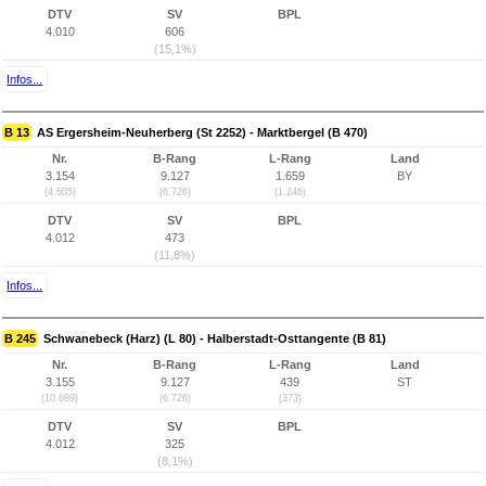
DTV
SV
BPL
4.010
606
(15,1%)
Infos...
B 13
AS Ergersheim-Neuherberg (St 2252) - Marktbergel (B 470)
Nr.
B-Rang
L-Rang
Land
3.154
9.127
1.659
BY
(4.605)
(6.726)
(1.246)
DTV
SV
BPL
4.012
473
(11,8%)
Infos...
B 245
Schwanebeck (Harz) (L 80) - Halberstadt-Osttangente (B 81)
Nr.
B-Rang
L-Rang
Land
3.155
9.127
439
ST
(10.889)
(6.726)
(373)
DTV
SV
BPL
4.012
325
(8,1%)