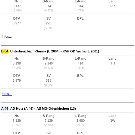
Nr.
B-Rang
L-Rang
Land
3.137
9.141
914
RP
(12.970)
(6.739)
(738)
DTV
SV
BPL
3.977
223
(5,6%)
Infos...
B 84
Unterbreizbach-Sünna (L 2604) - KVP OD Vacha (L 2601)
Nr.
B-Rang
L-Rang
Land
3.138
9.140
414
TH
(7.995)
(6.738)
(344)
DTV
SV
BPL
3.979
318
(8,0%)
Infos...
A 44
AD Holz (A 46) - AS MG-Odenkirchen (13)
Nr.
B-Rang
L-Rang
Land
3.139
9.139
1.980
NW
(1.549)
(2.509)
(592)
DTV
SV
BPL