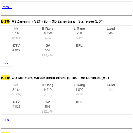
Infos...
B 195
AS Zarrentin (A 24) (9b) - OD Zarrentin am Staffelsee (L 04)
Nr.
B-Rang
L-Rang
Land
3.163
9.120
239
MV
(9.864)
(6.719)
(174)
DTV
SV
BPL
4.024
551
(13,7%)
Infos...
B 440
OD Dorfmark, Westendorfer Straße (L 163) - AS Dorfmark (A 7)
Nr.
B-Rang
L-Rang
Land
3.164
9.119
1.092
NI
(13.292)
(6.718)
(823)
DTV
SV
BPL
4.026
503
(12,5%)
Infos...