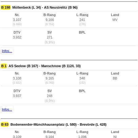
B 198
Möllenbeck (L 34) - AS Neustrelitz (B 96)
Nr.
B-Rang
L-Rang
Land
3.107
9.166
241
MV
(9.888)
(6.764)
(176)
DTV
SV
BPL
3.932
271
(6,9%)
Infos...
B 1
AS Seelow (B 167) - Manschnow (B 112/L 33)
Nr.
B-Rang
L-Rang
Land
3.108
9.165
348
BB
(2.822)
(6.763)
(232)
DTV
SV
BPL
3.937
248
(6,3%)
Infos...
B 83
Bodenwerder-Münchhausenplatz (L 580) - Brevörde (L 428)
Nr.
B-Rang
L-Rang
Land
3.109
9.164
1.096
NI