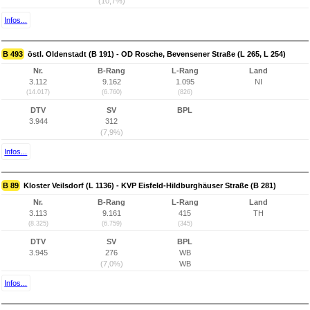
(10,7%)
Infos...
B 493
östl. Oldenstadt (B 191) - OD Rosche, Bevensener Straße (L 265, L 254)
Nr.
B-Rang
L-Rang
Land
3.112
9.162
1.095
NI
(14.017)
(6.760)
(826)
DTV
SV
BPL
3.944
312
(7,9%)
Infos...
B 89
Kloster Veilsdorf (L 1136) - KVP Eisfeld-Hildburghäuser Straße (B 281)
Nr.
B-Rang
L-Rang
Land
3.113
9.161
415
TH
(8.325)
(6.759)
(345)
DTV
SV
BPL
3.945
276
WB
(7,0%)
WB
Infos...