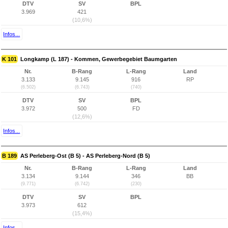
DTV
SV
BPL
3.969
421
(10,6%)
Infos...
K 101
Longkamp (L 187) - Kommen, Gewerbegebiet Baumgarten
Nr.
B-Rang
L-Rang
Land
3.133
9.145
916
RP
(6.502)
(6.743)
(740)
DTV
SV
BPL
3.972
500
FD
(12,6%)
Infos...
B 189
AS Perleberg-Ost (B 5) - AS Perleberg-Nord (B 5)
Nr.
B-Rang
L-Rang
Land
3.134
9.144
346
BB
(9.771)
(6.742)
(230)
DTV
SV
BPL
3.973
612
(15,4%)
Infos...