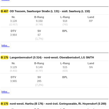
B 407
OD Trassem, Saarburger Straße (L 131) - südl. Saarburg (L 132)
Nr.
B-Rang
L-Rang
Land
3.128
9.150
918
RP
(12.817)
(6.748)
(742)
DTV
SV
BPL
3.964
67
(1,7%)
Infos...
B 175
Langenbernsdorf (S 314) - nord-westl. Oberalbertsdorf, LG SN/TH
Nr.
B-Rang
L-Rang
Land
3.129
9.149
515
SN
(9.402)
(6.747)
(423)
DTV
SV
BPL
3.965
285
(7,2%)
Infos...
B 175
nord-westl. Hartha (B 176) - nord-östl. Geringswalde, Ri. Hoyersdorf (S 200)