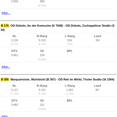
3.959
368
(9,3%)
Infos...
B 175
OD Döbeln, An der Kremsche (K 7549) - OD Döbeln, Zschepplitzer Straße (S
34)
Nr.
B-Rang
L-Rang
Land
3.126
9.152
516
SN
(9.373)
(6.750)
(424)
DTV
SV
BPL
3.961
158
(4,0%)
Infos...
B 305
Marquartstein, Wuhrbichl (B 307) - OD Reit im Winkl, Tiroler Straße (St 2364)
Nr.
B-Rang
L-Rang
Land
3.127
9.151
1.661
BY
(12.395)
(6.749)
(1.248)
DTV
SV
BPL
3.963
151
(3,8%)
Infos...