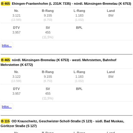
B 465
Ehingen-Frankenhofen (L 231/K 7335) - nördl. Münsingen-Bremelau (K 6753)
Nr.
B-Rang
L-Rang
Land
3.121
9.155
1.183
BW
(13.585)
(6.753)
(1.032)
DTV
SV
BPL
3.957
455
(11,5%)
Infos...
B 465
nördl. Münsingen-Bremelau (K 6753) - westl. Mehrstetten, Bahnhof
Mehrstetten (K 6772)
Nr.
B-Rang
L-Rang
Land
3.122
9.155
1.183
BW
(13.586)
(6.753)
(1.032)
DTV
SV
BPL
3.957
455
(11,5%)
Infos...
B 115
OD Krauschwitz, Geschwister-Scholl-Straße (S 123) - südl. Bad Muskau,
Görlitzer Straße (S 127)