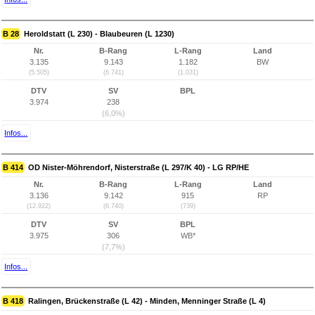
B 28
Heroldstatt (L 230) - Blaubeuren (L 1230)
Nr.
B-Rang
L-Rang
Land
3.135
9.143
1.182
BW
(5.505)
(6.741)
(1.031)
DTV
SV
BPL
3.974
238
(6,0%)
Infos...
B 414
OD Nister-Möhrendorf, Nisterstraße (L 297/K 40) - LG RP/HE
Nr.
B-Rang
L-Rang
Land
3.136
9.142
915
RP
(12.922)
(6.740)
(739)
DTV
SV
BPL
3.975
306
WB*
(7,7%)
Infos...
B 418
Ralingen, Brückenstraße (L 42) - Minden, Menninger Straße (L 4)