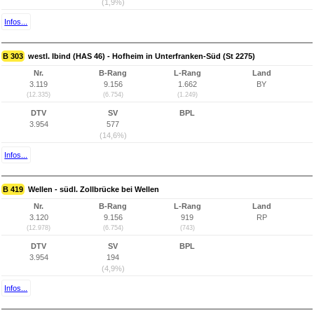
(1,9%)
Infos...
B 303
westl. Ibind (HAS 46) - Hofheim in Unterfranken-Süd (St 2275)
Nr.
B-Rang
L-Rang
Land
3.119
9.156
1.662
BY
(12.335)
(6.754)
(1.249)
DTV
SV
BPL
3.954
577
(14,6%)
Infos...
B 419
Wellen - südl. Zollbrücke bei Wellen
Nr.
B-Rang
L-Rang
Land
3.120
9.156
919
RP
(12.978)
(6.754)
(743)
DTV
SV
BPL
3.954
194
(4,9%)
Infos...