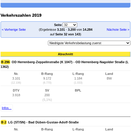
Verkehrszahlen 2019
Seite
< Vorherige Seite
(Ergebnisse
3.101
-
3.200
von
14.284
Nächste Seite >
auf
Seite 32 von 143
)
Abschnitt
B 296
OD Herrenberg-Zeppelinstraße (K 1047) - OD Herrenberg-Nagolder Straße (L
1362)
Nr.
B-Rang
L-Rang
Land
3.101
9.172
1.184
BW
(12.106)
(6.770)
(1.033)
DTV
SV
BPL
3.918
200
(5,1%)
Infos...
B 2
LG (ST/SN) - Bad Düben-Gustav-Adolf-Straße
Nr.
B-Rang
L-Rang
Land