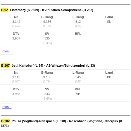
B 92
Elsterberg (K 7879) - KVP Plauen-Schöpsdrehe (B 282)
Nr.
B-Rang
L-Rang
Land
3.142
9.136
512
SN
(8.404)
(6.735)
(420)
DTV
SV
BPL
3.987
335
(8,4%)
Infos...
B 167
östl. Karlsdorf (L 34) - AS Wriezen/Schulzendorf (L 33)
Nr.
B-Rang
L-Rang
Land
3.143
9.135
345
BB
(9.097)
(6.734)
(229)
DTV
SV
BPL
3.988
343
VB
(8,6%)
Infos...
B 282
Pausa (Vogtland)-Ranspach (L 318) - Rosenbach (Vogtland)-Oberpirk (K
7871)