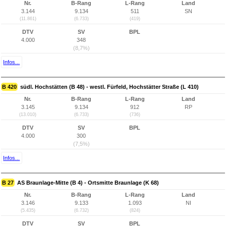
Nr.
B-Rang
L-Rang
Land
3.144
9.134
511
SN
(11.861)
(6.733)
(419)
DTV
SV
BPL
4.000
348
(8,7%)
Infos...
B 420
südl. Hochstätten (B 48) - westl. Fürfeld, Hochstätter Straße (L 410)
Nr.
B-Rang
L-Rang
Land
3.145
9.134
912
RP
(13.010)
(6.733)
(736)
DTV
SV
BPL
4.000
300
(7,5%)
Infos...
B 27
AS Braunlage-Mitte (B 4) - Ortsmitte Braunlage (K 68)
Nr.
B-Rang
L-Rang
Land
3.146
9.133
1.093
NI
(5.435)
(6.732)
(824)
DTV
SV
BPL