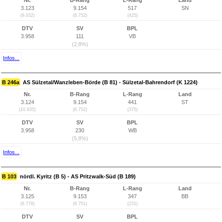
Nr.
B-Rang
L-Rang
Land
3.123
9.154
517
SN
(9.032)
(6.752)
(425)
DTV
SV
BPL
3.958
111
VB
(2,8%)
Infos...
B 246a
AS Sülzetal/Wanzleben-Börde (B 81) - Sülzetal-Bahrendorf (K 1224)
Nr.
B-Rang
L-Rang
Land
3.124
9.154
441
ST
(10.935)
(6.752)
(375)
DTV
SV
BPL
3.958
230
WB
(5,8%)
Infos...
B 103
nördl. Kyritz (B 5) - AS Pritzwalk-Süd (B 189)
Nr.
B-Rang
L-Rang
Land
3.125
9.153
347
BB
(8.778)
(6.751)
(231)
DTV
SV
BPL