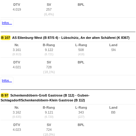
DTV
SV
BPL
4.019
257
(6,4%)
Infos...
B 107
AS Eilenburg-West (B 87/S 4) - Lübschütz, An der alten Schäferei (K 8367)
Nr.
B-Rang
L-Rang
Land
3.161
9.122
508
SN
(8.913)
(6.721)
(416)
DTV
SV
BPL
4.021
728
(18,1%)
Infos...
B 97
Schenkendöbern-Groß Gastrose (B 112) - Guben-
Schlagsdorf/Schenkendöbern-Klein Gastrose (B 112)
Nr.
B-Rang
L-Rang
Land
3.162
9.121
343
BB
(8.635)
(6.720)
(227)
DTV
SV
BPL
4.023
724
(18,0%)