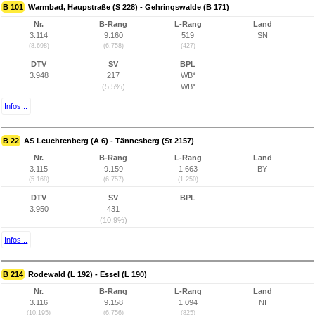
B 101
Warmbad, Haupstraße (S 228) - Gehringswalde (B 171)
Nr.
B-Rang
L-Rang
Land
3.114
9.160
519
SN
(8.698)
(6.758)
(427)
DTV
SV
BPL
3.948
217
WB*
(5,5%)
WB*
Infos...
B 22
AS Leuchtenberg (A 6) - Tännesberg (St 2157)
Nr.
B-Rang
L-Rang
Land
3.115
9.159
1.663
BY
(5.168)
(6.757)
(1.250)
DTV
SV
BPL
3.950
431
(10,9%)
Infos...
B 214
Rodewald (L 192) - Essel (L 190)
Nr.
B-Rang
L-Rang
Land
3.116
9.158
1.094
NI
(10.195)
(6.756)
(825)