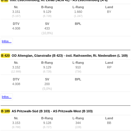
B 22
östl. Leuchtenberg, Ri. Lerau (NEW 41) - AS Leuchtenberg (A 6)
Nr.
B-Rang
L-Rang
Land
3.151
9.129
1.660
BY
(5.167)
(6.728)
(1.247)
DTV
SV
BPL
4.008
433
(10,8%)
Infos...
B 420
OD Altenglan, Glanstraße (B 423) - östl. Rathsweiler, Ri. Niederalben (L 169)
Nr.
B-Rang
L-Rang
Land
3.152
9.129
910
RP
(12.999)
(6.728)
(734)
DTV
SV
BPL
4.008
200
(5,0%)
Infos...
B 189
AS Pritzwalk-Süd (B 103) - AS Pritzwalk-West (B 103)
Nr.
B-Rang
L-Rang
Land
3.153
9.128
344
BB
(9.768)
(6.727)
(228)