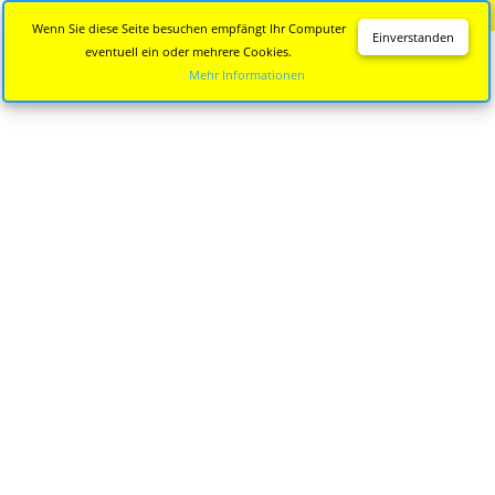
Diese Seite wird nicht mehr aktualisiert.
Zur neuen Seite
Wenn Sie diese Seite besuchen empfängt Ihr Computer
Einverstanden
eventuell ein oder mehrere Cookies.
Mehr Informationen