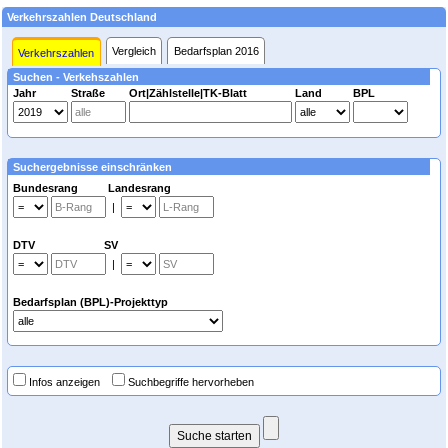
Verkehrszahlen Deutschland
Vergleich
Bedarfsplan 2016
Verkehrszahlen
Suchen - Verkehszahlen
Jahr
Straße
Ort|Zählstelle|TK-Blatt
Land
BPL
Suchergebnisse einschränken
Bundesrang Landesrang
|
DTV SV
|
Bedarfsplan (BPL)-Projekttyp
Infos anzeigen
Suchbegriffe hervorheben