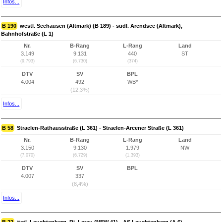
Infos...
B 190
westl. Seehausen (Altmark) (B 189) - südl. Arendsee (Altmark),
Bahnhofstraße (L 1)
Nr.
B-Rang
L-Rang
Land
3.149
9.131
440
ST
(9.793)
(6.730)
(374)
DTV
SV
BPL
4.004
492
WB*
(12,3%)
Infos...
B 58
Straelen-Rathausstraße (L 361) - Straelen-Arcener Straße (L 361)
Nr.
B-Rang
L-Rang
Land
3.150
9.130
1.979
NW
(7.070)
(6.729)
(1.393)
DTV
SV
BPL
4.007
337
(8,4%)
Infos...