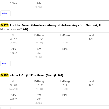
4.001
320
(8,0%)
Infos...
B 175
Rochlitz, Dauerzählstelle vor Abzwg. Noßwitzer Weg - östl. Narsdorf, Ri.
Mutzscheroda (S 242)
Nr.
B-Rang
L-Rang
Land
3.147
9.132
510
SN
(9.380)
(6.731)
(418)
DTV
SV
BPL
4.002
252
(6,3%)
Infos...
B 256
Windeck-Au (L 112) - Hamm (Sieg) (L 267)
Nr.
B-Rang
L-Rang
Land
3.148
9.132
911
RP
(11.265)
(6.731)
(735)
DTV
SV
BPL
4.002
236
(5,9%)