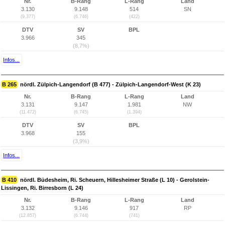
Nr.
B-Rang
L-Rang
Land
3.130
9.148
514
SN
(9.377)
(6.746)
(422)
DTV
SV
BPL
3.966
345
(8,7%)
Infos...
B 265
nördl. Zülpich-Langendorf (B 477) - Zülpich-Langendorf-West (K 23)
Nr.
B-Rang
L-Rang
Land
3.131
9.147
1.981
NW
(11.472)
(6.745)
(1.394)
DTV
SV
BPL
3.968
155
(3,9%)
Infos...
B 410
nördl. Büdesheim, Ri. Scheuern, Hillesheimer Straße (L 10) - Gerolstein-
Lissingen, Ri. Birresborn (L 24)
Nr.
B-Rang
L-Rang
Land
3.132
9.146
917
RP
(12.857)
(6.744)
(741)