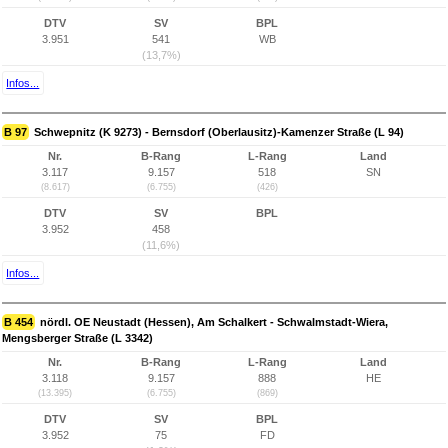
DTV
SV
BPL
3.951
541
WB
(13,7%)
Infos...
B 97
Schwepnitz (K 9273) - Bernsdorf (Oberlausitz)-Kamenzer Straße (L 94)
Nr.
B-Rang
L-Rang
Land
3.117
9.157
518
SN
(8.617)
(6.755)
(426)
DTV
SV
BPL
3.952
458
(11,6%)
Infos...
B 454
nördl. OE Neustadt (Hessen), Am Schalkert - Schwalmstadt-Wiera,
Mengsberger Straße (L 3342)
Nr.
B-Rang
L-Rang
Land
3.118
9.157
888
HE
(13.395)
(6.755)
(869)
DTV
SV
BPL
3.952
75
FD