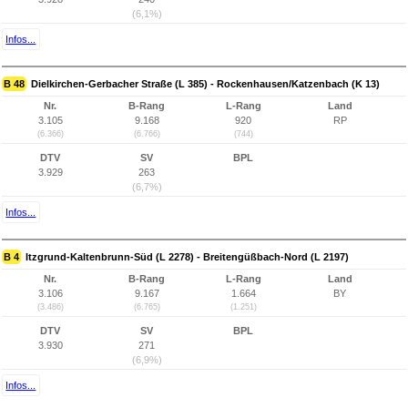
(6,1%)
Infos...
B 48
Dielkirchen-Gerbacher Straße (L 385) - Rockenhausen/Katzenbach (K 13)
Nr.
B-Rang
L-Rang
Land
3.105
9.168
920
RP
(6.366)
(6.766)
(744)
DTV
SV
BPL
3.929
263
(6,7%)
Infos...
B 4
Itzgrund-Kaltenbrunn-Süd (L 2278) - Breitengüßbach-Nord (L 2197)
Nr.
B-Rang
L-Rang
Land
3.106
9.167
1.664
BY
(3.486)
(6.765)
(1.251)
DTV
SV
BPL
3.930
271
(6,9%)
Infos...