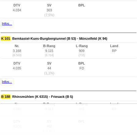
DTV
SV
BPL
4.034
303
(7,5%)
Infos...
K 101
Bernkastel-Kues-Burgbergtunnel (B 53) - Mönzelfeld (K 94)
Nr.
B-Rang
L-Rang
Land
3.168
9.115
909
RP
(6.500)
(6.714)
(733)
DTV
SV
BPL
4.035
44
FD
(1,1%)
Infos...
B 188
Rhinsmühlen (K 6315) - Friesack (B 5)
Nr.
B-Rang
L-Rang
Land
3.169
9.114
341
BB
(9.763)
(6.713)
(225)
DTV
SV
BPL
4.036
468
(11,6%)