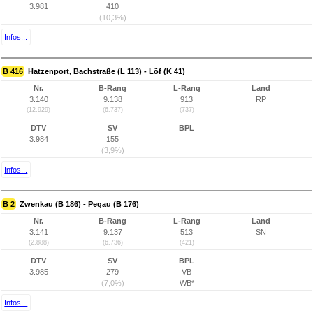
3.981
410
(10,3%)
Infos...
B 416
Hatzenport, Bachstraße (L 113) - Löf (K 41)
Nr.
B-Rang
L-Rang
Land
3.140
9.138
913
RP
(12.929)
(6.737)
(737)
DTV
SV
BPL
3.984
155
(3,9%)
Infos...
B 2
Zwenkau (B 186) - Pegau (B 176)
Nr.
B-Rang
L-Rang
Land
3.141
9.137
513
SN
(2.888)
(6.736)
(421)
DTV
SV
BPL
3.985
279
VB
(7,0%)
WB*
Infos...