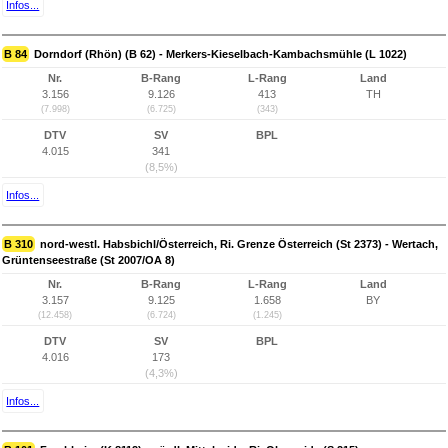
Infos...
B 84
Dorndorf (Rhön) (B 62) - Merkers-Kieselbach-Kambachsmühle (L 1022)
Nr.
B-Rang
L-Rang
Land
3.156
9.126
413
TH
(7.998)
(6.725)
(343)
DTV
SV
BPL
4.015
341
(8,5%)
Infos...
B 310
nord-westl. Habsbichl/Österreich, Ri. Grenze Österreich (St 2373) - Wertach,
Grüntenseestraße (St 2007/OA 8)
Nr.
B-Rang
L-Rang
Land
3.157
9.125
1.658
BY
(12.458)
(6.724)
(1.245)
DTV
SV
BPL
4.016
173
(4,3%)
Infos...