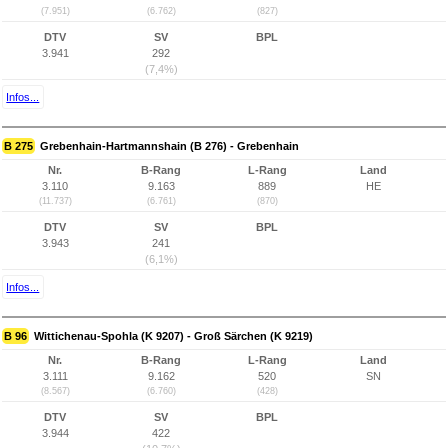
(7.951)
(6.762)
(827)
DTV
SV
BPL
3.941
292
(7,4%)
Infos...
B 275
Grebenhain-Hartmannshain (B 276) - Grebenhain
Nr.
B-Rang
L-Rang
Land
3.110
9.163
889
HE
(11.737)
(6.761)
(870)
DTV
SV
BPL
3.943
241
(6,1%)
Infos...
B 96
Wittichenau-Spohla (K 9207) - Groß Särchen (K 9219)
Nr.
B-Rang
L-Rang
Land
3.111
9.162
520
SN
(8.567)
(6.760)
(428)
DTV
SV
BPL
3.944
422