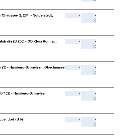
Chaussee (L 284) - Norderstedt,
-
-
)
(-)
straße (B 206) - OD Klein Rönnau,
-
-
(-)
 (23) - Hamburg-Schnelsen, Ohechausee
-
-
(-)
B 432) - Hamburg-Schnelsen,
-
-
(-)
pendorf (B 5)
-
-
(-)