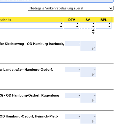
schnitt
DTV
SV
BPL
fer Kirchenweg - OD Hamburg-Iserbook,
-
-
(-)
r Landstraße - Hamburg-Osdorf,
-
-
(-)
 3) - OD Hamburg-Osdorf, Rugenbarg
-
-
(-)
D Hamburg-Osdorf, Heinrich-Plett-
-
-
(-)