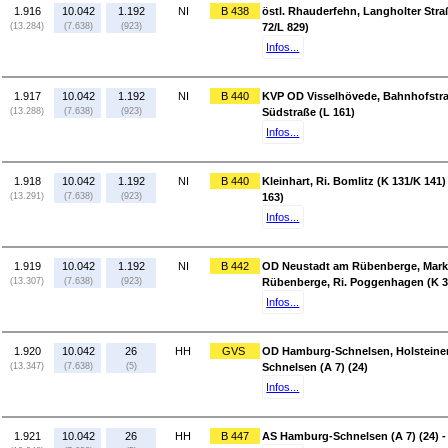
1.916
10.042
1.192
NI
B 438
östl. Rhauderfehn, Langholter Straß
(13.284)
(7.638)
(923)
72/L 829)
Infos...
1.917
10.042
1.192
NI
B 440
KVP OD Visselhövede, Bahnhofstraß
(13.288)
(7.638)
(923)
Südstraße (L 161)
Infos...
1.918
10.042
1.192
NI
B 440
Kleinhart, Ri. Bomlitz (K 131/K 141
(13.291)
(7.638)
(923)
163)
Infos...
1.919
10.042
1.192
NI
B 442
OD Neustadt am Rübenberge, Markts
(13.307)
(7.638)
(923)
Rübenberge, Ri. Poggenhagen (K 3
Infos...
1.920
10.042
26
HH
GVS
OD Hamburg-Schnelsen, Holsteiner
(13.347)
(7.638)
(5)
Schnelsen (A 7) (24)
Infos...
1.921
10.042
26
HH
B 447
AS Hamburg-Schnelsen (A 7) (24) 