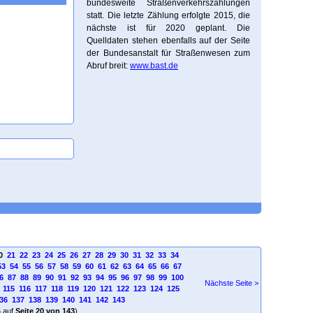
bundesweite Straßenverkehrszählungen
statt. Die letzte Zählung erfolgte 2015, die
nächste ist für 2020 geplant. Die
Quelldaten stehen ebenfalls auf der Seite
der Bundesanstalt für Straßenwesen zum
Abruf breit:
www.bast.de
0
21
22
23
24
25
26
27
28
29
30
31
32
33
34
53
54
55
56
57
58
59
60
61
62
63
64
65
66
67
6
87
88
89
90
91
92
93
94
95
96
97
98
99
100
Nächste Seite >
115
116
117
118
119
120
121
122
123
124
125
36
137
138
139
140
141
142
143
4
auf
Seite 20 von 143
)