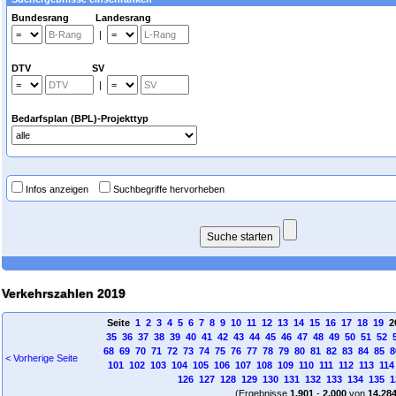
Bundesrang Landesrang
|
DTV SV
|
Bedarfsplan (BPL)-Projekttyp
Infos anzeigen
Suchbegriffe hervorheben
Verkehrszahlen 2019
Seite
1
2
3
4
5
6
7
8
9
10
11
12
13
14
15
16
17
18
19
2
35
36
37
38
39
40
41
42
43
44
45
46
47
48
49
50
51
52
68
69
70
71
72
73
74
75
76
77
78
79
80
81
82
83
84
85
8
< Vorherige Seite
101
102
103
104
105
106
107
108
109
110
111
112
113
114
126
127
128
129
130
131
132
133
134
135
1
(Ergebnisse
1.901
-
2.000
von
14.28