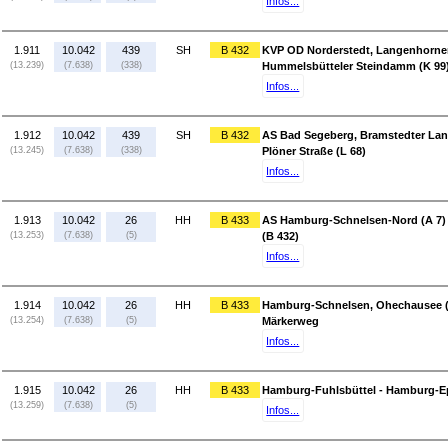
Infos...
1.911
10.042
439
SH
B 432
KVP OD Norderstedt, Langenhorner 
(13.239)
(7.638)
(338)
Hummelsbütteler Steindamm (K 99
Infos...
1.912
10.042
439
SH
B 432
AS Bad Segeberg, Bramstedter Land
(13.245)
(7.638)
(338)
Plöner Straße (L 68)
Infos...
1.913
10.042
26
HH
B 433
AS Hamburg-Schnelsen-Nord (A 7)
(13.253)
(7.638)
(5)
(B 432)
Infos...
1.914
10.042
26
HH
B 433
Hamburg-Schnelsen, Ohechausee (
(13.254)
(7.638)
(5)
Märkerweg
Infos...
1.915
10.042
26
HH
B 433
Hamburg-Fuhlsbüttel - Hamburg-Ep
(13.259)
(7.638)
(5)
Infos...