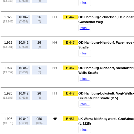
(13.348)
(7.638)
(5)
Infos...
1.922
10.042
26
HH
B 447
OD Hamburg-Schnelsen, Heidlohst
(13.349)
(7.638)
(5)
Garstedter Weg
Infos...
1.923
10.042
26
HH
B 447
OD Hamburg-Niendorf, Papenreye -
(13.351)
(7.638)
(5)
Straße
Infos...
1.924
10.042
26
HH
B 447
OD Hamburg-Niendorf, Niendorfer 
(13.352)
(7.638)
(5)
Wells-Straße
Infos...
1.925
10.042
26
HH
B 447
OD Hamburg-Lokstedt, Vogt-Wells-
(13.353)
(7.638)
(5)
Breitenfelder Straße (B 5)
Infos...
1.926
10.042
956
HE
B 451
LK Werra-Meißner, westl. Großalm
(13.375)
(7.638)
(936)
(L 3225)
Infos...