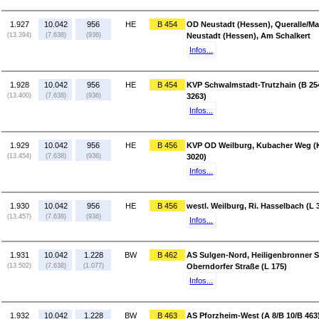
1.927
10.042
956
HE
B 454
OD Neustadt (Hessen), Queralle/Mar
(13.394)
(7.638)
(936)
Neustadt (Hessen), Am Schalkert
Infos...
1.928
10.042
956
HE
B 454
KVP Schwalmstadt-Trutzhain (B 254)
(13.400)
(7.638)
(936)
3263)
Infos...
1.929
10.042
956
HE
B 456
KVP OD Weilburg, Kubacher Weg (K
(13.454)
(7.638)
(936)
3020)
Infos...
1.930
10.042
956
HE
B 456
westl. Weilburg, Ri. Hasselbach (L 
(13.457)
(7.638)
(936)
Infos...
1.931
10.042
1.228
BW
B 462
AS Sulgen-Nord, Heiligenbronner S
(13.502)
(7.638)
(1.077)
Oberndorfer Straße (L 175)
Infos...
1.932
10.042
1.228
BW
B 463
AS Pforzheim-West (A 8/B 10/B 463)