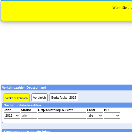
Wenn Sie die
Verkehrszahlen Deutschland
Vergleich
Bedarfsplan 2016
Verkehrszahlen
Suchen - Verkehszahlen
Jahr
Straße
Ort|Zählstelle|TK-Blatt
Land
BPL
Suchergebnisse einschränken