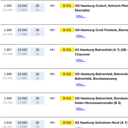
1.905
10.042
26
HH
B 431
OD Hamburg-Osdorf, Heinrich-Plet
(13.232)
(7.638)
(5)
Ebertallee
Infos...
1.906
10.042
26
HH
B 431
OD Hamburg-Groß Flottbek, Ebertal
(13.233)
(7.638)
(5)
Infos...
1.907
10.042
26
HH
B 431
AS Hamburg-Bahrenfeld (A 7) (28)
(13.234)
(7.638)
(5)
Chaussee
Infos...
1.908
10.042
26
HH
B 431
OD Hamburg-Bahrenfeld, Bahrenfe
(13.235)
(7.638)
(5)
Bahrenfeld, Bornkampsweg
Infos...
1.909
10.042
26
HH
B 431
OD Hamburg-Bahrenfeld, Bornkam
(13.236)
(7.638)
(5)
Kieler-/Stresemannstraße (B 4)
Infos...
1.910
10.042
26
HH
B 432
AS Hamburg-Schnelsen-Nord (A 7) (
(13.237)
(7.638)
(5)