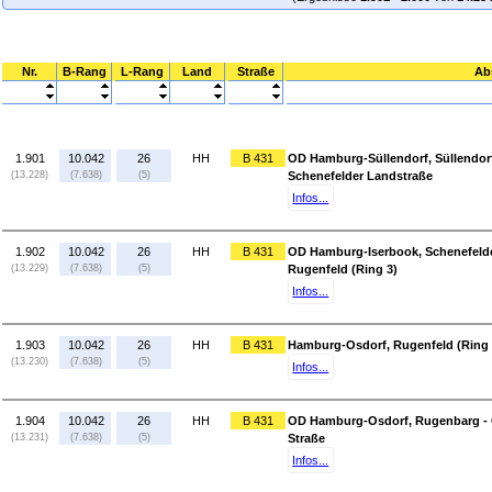
Nr.
B-Rang
L-Rang
Land
Straße
Ab
1.901
10.042
26
HH
B 431
OD Hamburg-Süllendorf, Süllendor
(13.228)
(7.638)
(5)
Schenefelder Landstraße
Infos...
1.902
10.042
26
HH
B 431
OD Hamburg-Iserbook, Schenefelde
(13.229)
(7.638)
(5)
Rugenfeld (Ring 3)
Infos...
1.903
10.042
26
HH
B 431
Hamburg-Osdorf, Rugenfeld (Ring
(13.230)
(7.638)
(5)
Infos...
1.904
10.042
26
HH
B 431
OD Hamburg-Osdorf, Rugenbarg - O
(13.231)
(7.638)
(5)
Straße
Infos...