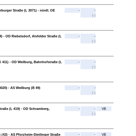
burger Straße (L 3071) - nördl. OE
-
-
(-)
 - OD Riebelsdorf, Alsfelder Straße (L
-
-
(-)
 411) - OD Weilburg, Bahnhofstraße (L
-
-
(-)
3020) - AS Weilburg (B 49)
-
-
(-)
traße (L 419) - OD Schramberg,
-
-
VB
(-)
 (43) - AS Pforzheim-Dietlinger Straße
-
-
VB