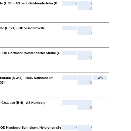
e (L 30) - AS östl. Ostrhauderfehn (B
-
-
(-)
e (L 171) - OD Visselhövede,
-
-
(-)
) - OD Dorfmark, Westendorfer Straße (L
-
-
(-)
traße (K 347) - südl. Neustadt am
-
-
WB
33)
(-)
 Chausee (B 4) - AS Hamburg-
-
-
(-)
- OD Hamburg-Schnelsen, Heidlohstraße
-
-