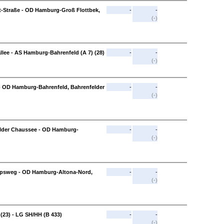
t-Straße - OD Hamburg-Groß Flottbek,
-
-
(-)
lee - AS Hamburg-Bahrenfeld (A 7) (28)
-
-
(-)
 - OD Hamburg-Bahrenfeld, Bahrenfelder
-
-
(-)
lder Chaussee - OD Hamburg-
-
-
(-)
psweg - OD Hamburg-Altona-Nord,
-
-
(-)
23) - LG SH/HH (B 433)
-
-
(-)