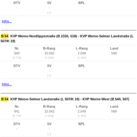
DTV
SV
BPL
-
-
(-)
Infos...
B 54
KVP Werne-Nordlippestraße (B 233/L 518) - KVP Werne-Selmer Landstraße (L
507/K 19)
Nr.
B-Rang
L-Rang
Land
940
10.042
2.049
NW
(6.738)
(7.638)
(1.462)
DTV
SV
BPL
-
-
(-)
Infos...
B 54
KVP Werne-Selmer Landstraße (L 507/K 19) - KVP Werne-West (B 54/L 507)
Nr.
B-Rang
L-Rang
Land
941
10.042
2.049
NW
(6.739)
(7.638)
(1.462)
DTV
SV
BPL
-
-
(-)