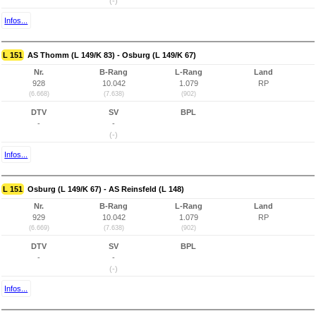
(-)
Infos...
L 151
AS Thomm (L 149/K 83) - Osburg (L 149/K 67)
Nr.
B-Rang
L-Rang
Land
928
10.042
1.079
RP
(6.668)
(7.638)
(902)
DTV
SV
BPL
-
-
(-)
Infos...
L 151
Osburg (L 149/K 67) - AS Reinsfeld (L 148)
Nr.
B-Rang
L-Rang
Land
929
10.042
1.079
RP
(6.669)
(7.638)
(902)
DTV
SV
BPL
-
-
(-)
Infos...