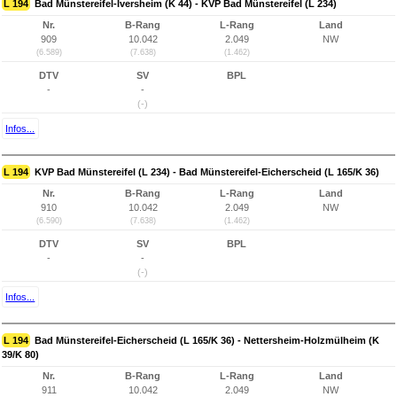
L 194
Bad Münstereifel-Iversheim (K 44) - KVP Bad Münstereifel (L 234)
Nr.
B-Rang
L-Rang
Land
909
10.042
2.049
NW
(6.589)
(7.638)
(1.462)
DTV
SV
BPL
-
-
(-)
Infos...
L 194
KVP Bad Münstereifel (L 234) - Bad Münstereifel-Eicherscheid (L 165/K 36)
Nr.
B-Rang
L-Rang
Land
910
10.042
2.049
NW
(6.590)
(7.638)
(1.462)
DTV
SV
BPL
-
-
(-)
Infos...
L 194
Bad Münstereifel-Eicherscheid (L 165/K 36) - Nettersheim-Holzmülheim (K
39/K 80)
Nr.
B-Rang
L-Rang
Land
911
10.042
2.049
NW