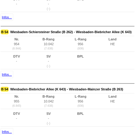
-
-
(-)
Infos...
B 54
Wiesbaden-Schiersteiner Straße (B 262) - Wiesbaden-Biebricher Allee (K 643)
Nr.
B-Rang
L-Rang
Land
954
10.042
956
HE
(6.844)
(7.638)
(936)
DTV
SV
BPL
-
-
(-)
Infos...
B 54
Wiesbaden-Biebricher Allee (K 643) - Wiesbaden-Mainzer Straße (B 263)
Nr.
B-Rang
L-Rang
Land
955
10.042
956
HE
(6.845)
(7.638)
(936)
DTV
SV
BPL
-
-
(-)
Infos...