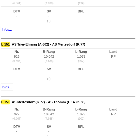
(6.661)
(7.638)
(139)
DTV
SV
BPL
-
-
(-)
Infos...
L 151
AS Trier-Ehrang (A 602) - AS Mertesdorf (K 77)
Nr.
B-Rang
L-Rang
Land
926
10.042
1.079
RP
(6.666)
(7.638)
(902)
DTV
SV
BPL
-
-
(-)
Infos...
L 151
AS Mertesdorf (K 77) - AS Thomm (L 149/K 83)
Nr.
B-Rang
L-Rang
Land
927
10.042
1.079
RP
(6.667)
(7.638)
(902)
DTV
SV
BPL
-
-