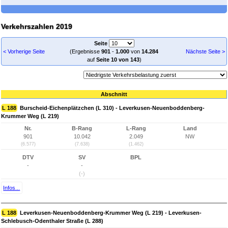
Verkehrszahlen 2019
Seite
< Vorherige Seite
(Ergebnisse
901
-
1.000
von
14.284
Nächste Seite >
auf
Seite 10 von 143
)
Abschnitt
L 188
Burscheid-Eichenplätzchen (L 310) - Leverkusen-Neuenboddenberg-
Krummer Weg (L 219)
Nr.
B-Rang
L-Rang
Land
901
10.042
2.049
NW
(6.577)
(7.638)
(1.462)
DTV
SV
BPL
-
-
(-)
Infos...
L 188
Leverkusen-Neuenboddenberg-Krummer Weg (L 219) - Leverkusen-
Schlebusch-Odenthaler Straße (L 288)