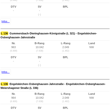
(6.898)
(7.638)
(1.462)
DTV
SV
BPL
-
-
(-)
Infos...
L 136
Gummersbach-Dieringhausen-Königstraße (L 321) - Engelskirchen-
Osberghausen-Jahnstraße
Nr.
B-Rang
L-Rang
Land
963
10.042
2.049
NW
(6.899)
(7.638)
(1.462)
DTV
SV
BPL
-
-
(-)
Infos...
L 136
Engelskirchen-Osberghausen-Jahnstraße - Engelskirchen-Osberghausen-
Weiershagener Straße (L 336)
Nr.
B-Rang
L-Rang
Land
964
10.042
2.049
NW
(6.900)
(7.638)
(1.462)
DTV
SV
BPL