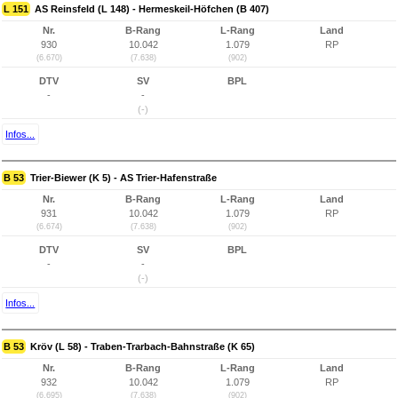
L 151
AS Reinsfeld (L 148) - Hermeskeil-Höfchen (B 407)
Nr.
B-Rang
L-Rang
Land
930
10.042
1.079
RP
(6.670)
(7.638)
(902)
DTV
SV
BPL
-
-
(-)
Infos...
B 53
Trier-Biewer (K 5) - AS Trier-Hafenstraße
Nr.
B-Rang
L-Rang
Land
931
10.042
1.079
RP
(6.674)
(7.638)
(902)
DTV
SV
BPL
-
-
(-)
Infos...
B 53
Kröv (L 58) - Traben-Trarbach-Bahnstraße (K 65)
Nr.
B-Rang
L-Rang
Land
932
10.042
1.079
RP
(6.695)
(7.638)
(902)