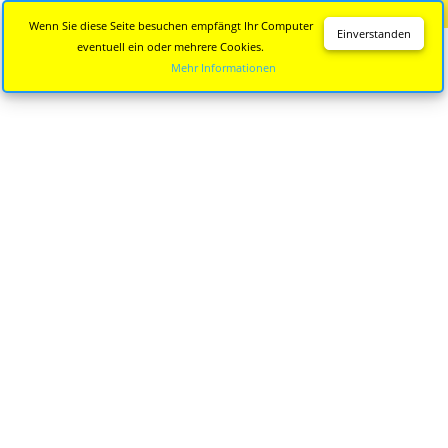
Diese Seite wird nicht mehr aktualisiert.
Zur neuen Seite
Wenn Sie diese Seite besuchen empfängt Ihr Computer
Einverstanden
eventuell ein oder mehrere Cookies.
Mehr Informationen