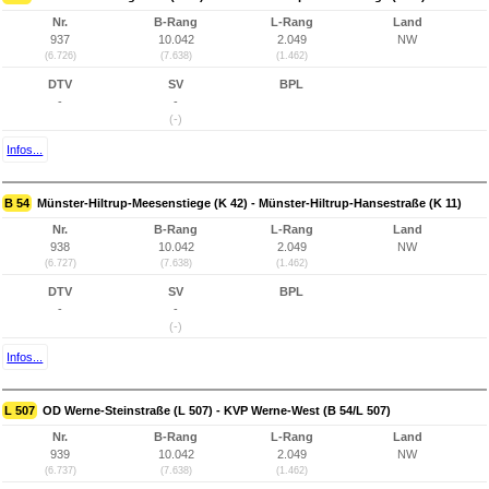
Nr.
B-Rang
L-Rang
Land
937
10.042
2.049
NW
(6.726)
(7.638)
(1.462)
DTV
SV
BPL
-
-
(-)
Infos...
B 54
Münster-Hiltrup-Meesenstiege (K 42) - Münster-Hiltrup-Hansestraße (K 11)
Nr.
B-Rang
L-Rang
Land
938
10.042
2.049
NW
(6.727)
(7.638)
(1.462)
DTV
SV
BPL
-
-
(-)
Infos...
L 507
OD Werne-Steinstraße (L 507) - KVP Werne-West (B 54/L 507)
Nr.
B-Rang
L-Rang
Land
939
10.042
2.049
NW
(6.737)
(7.638)
(1.462)