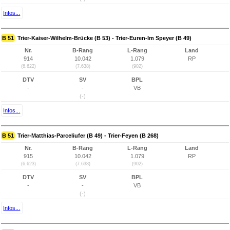
Infos...
B 51
Trier-Kaiser-Wilhelm-Brücke (B 53) - Trier-Euren-Im Speyer (B 49)
Nr.
B-Rang
L-Rang
Land
914
10.042
1.079
RP
(6.622)
(7.638)
(902)
DTV
SV
BPL
-
-
VB
(-)
Infos...
B 51
Trier-Matthias-Parceliufer (B 49) - Trier-Feyen (B 268)
Nr.
B-Rang
L-Rang
Land
915
10.042
1.079
RP
(6.623)
(7.638)
(902)
DTV
SV
BPL
-
-
VB
(-)
Infos...