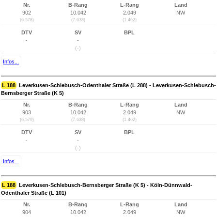
Nr.
B-Rang
L-Rang
Land
902
10.042
2.049
NW
(6.578)
(7.638)
(1.462)
DTV
SV
BPL
-
-
(-)
Infos...
L 188
Leverkusen-Schlebusch-Odenthaler Straße (L 288) - Leverkusen-Schlebusch-
Bernsberger Straße (K 5)
Nr.
B-Rang
L-Rang
Land
903
10.042
2.049
NW
(6.579)
(7.638)
(1.462)
DTV
SV
BPL
-
-
(-)
Infos...
L 188
Leverkusen-Schlebusch-Bernsberger Straße (K 5) - Köln-Dünnwald-
Odenthaler Straße (L 101)
Nr.
B-Rang
L-Rang
Land
904
10.042
2.049
NW