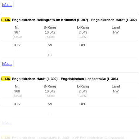
Infos...
L 136
Engelskirchen-Bellingroth-Im Krümmel (L 307) - Engelskirchen-Hardt (L 302)
Nr.
B-Rang
L-Rang
Land
967
10.042
2.049
NW
(6.903)
(7.638)
(1.462)
DTV
SV
BPL
-
-
(-)
Infos...
L 136
Engelskirchen-Hardt (L 302) - Engelskirchen-Leppestraße (L 306)
Nr.
B-Rang
L-Rang
Land
968
10.042
2.049
NW
(6.904)
(7.638)
(1.462)
DTV
SV
BPL
-
-
(-)
Infos...
L 136
Engelskirchen-Leppestraße (L 306) - KVP Engelskirchen-Grünscheid-