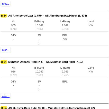
Infos...
B 54
AS Altenberge/Laer (L 579) - AS Altenberge/Havixbeck (L 874)
Nr.
B-Rang
L-Rang
Land
935
10.042
2.049
NW
(6.719)
(7.638)
(1.462)
DTV
SV
BPL
-
-
VB
(-)
Infos...
B 54
Münster-Orleans-Ring (K 6) - AS Münster-Berg Fidel (K 10)
Nr.
B-Rang
L-Rang
Land
936
10.042
2.049
NW
(6.725)
(7.638)
(1.462)
DTV
SV
BPL
-
-
(-)
Infos...
B 54
AS Münster-Berg Fidel (K 10) - Münster-Hiltrup-Meesenstiege (K 42)