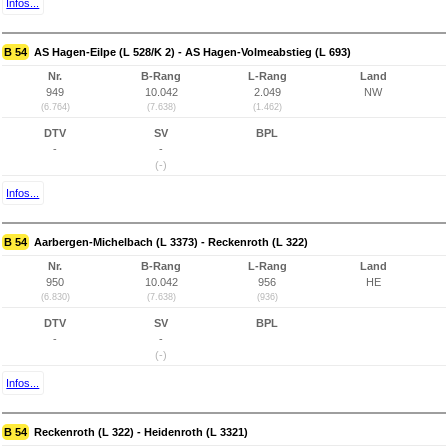
Infos...
B 54
AS Hagen-Eilpe (L 528/K 2) - AS Hagen-Volmeabstieg (L 693)
Nr.
B-Rang
L-Rang
Land
949
10.042
2.049
NW
(6.764)
(7.638)
(1.462)
DTV
SV
BPL
-
-
(-)
Infos...
B 54
Aarbergen-Michelbach (L 3373) - Reckenroth (L 322)
Nr.
B-Rang
L-Rang
Land
950
10.042
956
HE
(6.830)
(7.638)
(936)
DTV
SV
BPL
-
-
(-)
Infos...
B 54
Reckenroth (L 322) - Heidenroth (L 3321)