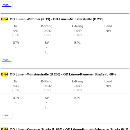
Infos...
B 54
OD Lünen-Wethmar (K 19) - OD Lünen-Münsterstraße (B 236)
Nr.
B-Rang
L-Rang
Land
942
10.042
2.049
NW
(6.741)
(7.638)
(1.462)
DTV
SV
BPL
-
-
(-)
Infos...
B 54
OD Lünen-Münsterstraße (B 236) - OD Lünen-Kamener Straße (L 684)
Nr.
B-Rang
L-Rang
Land
943
10.042
2.049
NW
(6.742)
(7.638)
(1.462)
DTV
SV
BPL
-
-
(-)
Infos...
B 54
OD Lünen-Kamener Straße (L 684) - OD Lünen-Konrad-Adenauer Straße (K 1)