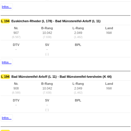
Infos...
L 194
Euskirchen-Rheder (L 178) - Bad Münstereifel-Arloff (L 11)
Nr.
B-Rang
L-Rang
Land
907
10.042
2.049
NW
(6.587)
(7.638)
(1.462)
DTV
SV
BPL
-
-
(-)
Infos...
L 194
Bad Münstereifel-Arloff (L 11) - Bad Münstereifel-Iversheim (K 44)
Nr.
B-Rang
L-Rang
Land
908
10.042
2.049
NW
(6.588)
(7.638)
(1.462)
DTV
SV
BPL
-
-
(-)
Infos...