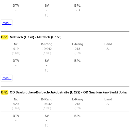
DTV
SV
BPL
-
-
FD
(-)
Infos...
B 51
Mettlach (L 176) - Mettlach (L 158)
Nr.
B-Rang
L-Rang
Land
919
10.042
218
SL
(6.639)
(7.638)
(139)
DTV
SV
BPL
-
-
(-)
Infos...
B 51
OD Saarbrücken-Burbach-Jakobstraße (L 272) - OD Saarbrücken-Sankt Johan
Nr.
B-Rang
L-Rang
Land
920
10.042
218
SL
(6.656)
(7.638)
(139)
DTV
SV
BPL
-
-
(-)