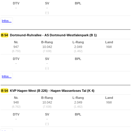
DTV
SV
BPL
-
-
(-)
Infos...
B 54
Dortmund-Ruhrallee - AS Dortmund-Westfalenpark (B 1)
Nr.
B-Rang
L-Rang
Land
947
10.042
2.049
NW
(6.750)
(7.638)
(1.462)
DTV
SV
BPL
-
-
(-)
Infos...
B 54
KVP Hagen-West (B 226) - Hagen-Wasserloses Tal (K 4)
Nr.
B-Rang
L-Rang
Land
948
10.042
2.049
NW
(6.762)
(7.638)
(1.462)
DTV
SV
BPL
-
-
(-)