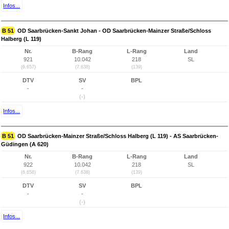
Infos...
B 51
OD Saarbrücken-Sankt Johan - OD Saarbrücken-Mainzer Straße/Schloss
Halberg (L 119)
Nr.
B-Rang
L-Rang
Land
921
10.042
218
SL
(6.657)
(7.638)
(139)
DTV
SV
BPL
-
-
(-)
Infos...
B 51
OD Saarbrücken-Mainzer Straße/Schloss Halberg (L 119) - AS Saarbrücken-
Güdingen (A 620)
Nr.
B-Rang
L-Rang
Land
922
10.042
218
SL
(6.658)
(7.638)
(139)
DTV
SV
BPL
-
-
(-)
Infos...