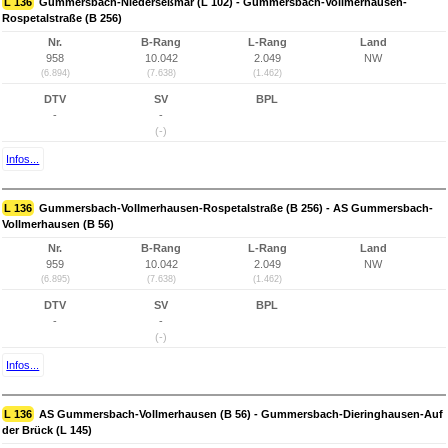
L 136
Gummersbach-Niederseßmar (L 102) - Gummersbach-Vollmerhausen-
Rospetalstraße (B 256)
Nr.
B-Rang
L-Rang
Land
958
10.042
2.049
NW
(6.894)
(7.638)
(1.462)
DTV
SV
BPL
-
-
(-)
Infos...
L 136
Gummersbach-Vollmerhausen-Rospetalstraße (B 256) - AS Gummersbach-
Vollmerhausen (B 56)
Nr.
B-Rang
L-Rang
Land
959
10.042
2.049
NW
(6.895)
(7.638)
(1.462)
DTV
SV
BPL
-
-
(-)
Infos...
L 136
AS Gummersbach-Vollmerhausen (B 56) - Gummersbach-Dieringhausen-Auf
der Brück (L 145)