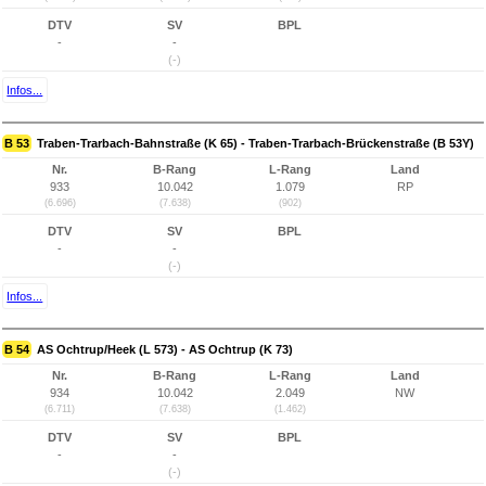
DTV
SV
BPL
-
-
(-)
Infos...
B 53
Traben-Trarbach-Bahnstraße (K 65) - Traben-Trarbach-Brückenstraße (B 53Y)
Nr.
B-Rang
L-Rang
Land
933
10.042
1.079
RP
(6.696)
(7.638)
(902)
DTV
SV
BPL
-
-
(-)
Infos...
B 54
AS Ochtrup/Heek (L 573) - AS Ochtrup (K 73)
Nr.
B-Rang
L-Rang
Land
934
10.042
2.049
NW
(6.711)
(7.638)
(1.462)
DTV
SV
BPL
-
-
(-)