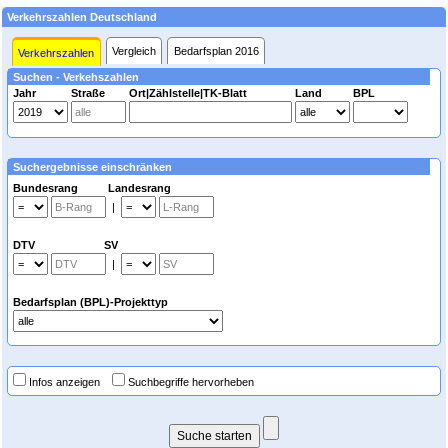
Verkehrszahlen Deutschland
Vergleich
Bedarfsplan 2016
Verkehrszahlen
Suchen - Verkehszahlen
Jahr
Straße
Ort|Zählstelle|TK-Blatt
Land
BPL
Suchergebnisse einschränken
Bundesrang Landesrang
|
DTV SV
|
Bedarfsplan (BPL)-Projekttyp
Infos anzeigen
Suchbegriffe hervorheben