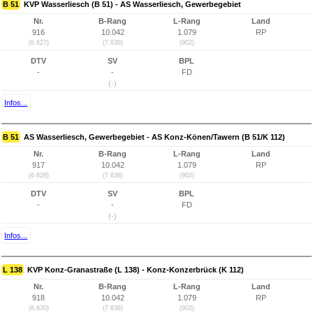
B 51
KVP Wasserliesch (B 51) - AS Wasserliesch, Gewerbegebiet
Nr.
B-Rang
L-Rang
Land
916
10.042
1.079
RP
(6.627)
(7.638)
(902)
DTV
SV
BPL
-
-
FD
(-)
Infos...
B 51
AS Wasserliesch, Gewerbegebiet - AS Konz-Könen/Tawern (B 51/K 112)
Nr.
B-Rang
L-Rang
Land
917
10.042
1.079
RP
(6.628)
(7.638)
(902)
DTV
SV
BPL
-
-
FD
(-)
Infos...
L 138
KVP Konz-Granastraße (L 138) - Konz-Konzerbrück (K 112)
Nr.
B-Rang
L-Rang
Land
918
10.042
1.079
RP
(6.630)
(7.638)
(902)