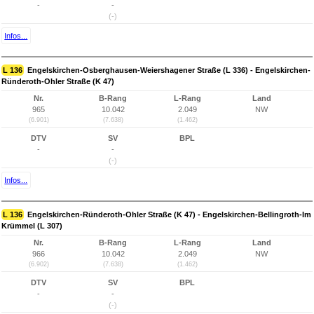
-
-
(-)
Infos...
L 136
Engelskirchen-Osberghausen-Weiershagener Straße (L 336) - Engelskirchen-
Ründeroth-Ohler Straße (K 47)
Nr.
B-Rang
L-Rang
Land
965
10.042
2.049
NW
(6.901)
(7.638)
(1.462)
DTV
SV
BPL
-
-
(-)
Infos...
L 136
Engelskirchen-Ründeroth-Ohler Straße (K 47) - Engelskirchen-Bellingroth-Im
Krümmel (L 307)
Nr.
B-Rang
L-Rang
Land
966
10.042
2.049
NW
(6.902)
(7.638)
(1.462)
DTV
SV
BPL
-
-
(-)