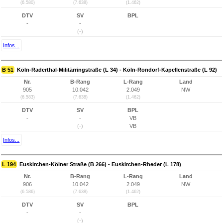
(6.580)
(7.638)
(1.462)
DTV
SV
BPL
-
-
(-)
Infos...
B 51
Köln-Raderthal-Militärringstraße (L 34) - Köln-Rondorf-Kapellenstraße (L 92)
Nr.
B-Rang
L-Rang
Land
905
10.042
2.049
NW
(6.583)
(7.638)
(1.462)
DTV
SV
BPL
-
-
VB
(-)
VB
Infos...
L 194
Euskirchen-Kölner Straße (B 266) - Euskirchen-Rheder (L 178)
Nr.
B-Rang
L-Rang
Land
906
10.042
2.049
NW
(6.586)
(7.638)
(1.462)
DTV
SV
BPL
-
-
(-)