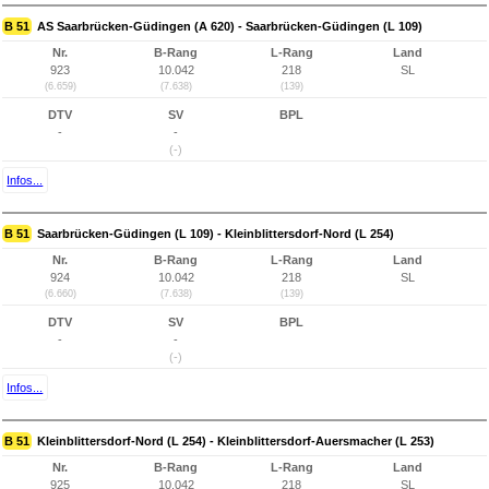
B 51
AS Saarbrücken-Güdingen (A 620) - Saarbrücken-Güdingen (L 109)
Nr.
B-Rang
L-Rang
Land
923
10.042
218
SL
(6.659)
(7.638)
(139)
DTV
SV
BPL
-
-
(-)
Infos...
B 51
Saarbrücken-Güdingen (L 109) - Kleinblittersdorf-Nord (L 254)
Nr.
B-Rang
L-Rang
Land
924
10.042
218
SL
(6.660)
(7.638)
(139)
DTV
SV
BPL
-
-
(-)
Infos...
B 51
Kleinblittersdorf-Nord (L 254) - Kleinblittersdorf-Auersmacher (L 253)
Nr.
B-Rang
L-Rang
Land
925
10.042
218
SL