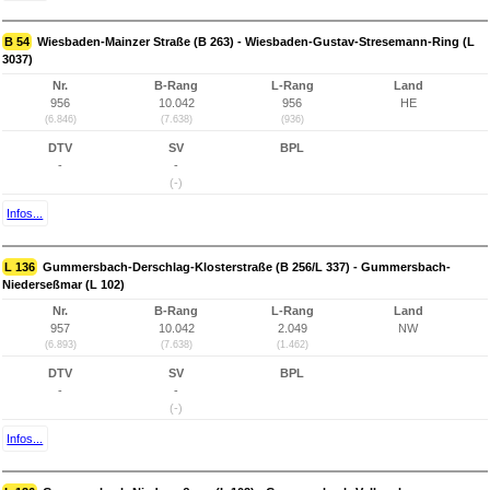
B 54
Wiesbaden-Mainzer Straße (B 263) - Wiesbaden-Gustav-Stresemann-Ring (L
3037)
Nr.
B-Rang
L-Rang
Land
956
10.042
956
HE
(6.846)
(7.638)
(936)
DTV
SV
BPL
-
-
(-)
Infos...
L 136
Gummersbach-Derschlag-Klosterstraße (B 256/L 337) - Gummersbach-
Niederseßmar (L 102)
Nr.
B-Rang
L-Rang
Land
957
10.042
2.049
NW
(6.893)
(7.638)
(1.462)
DTV
SV
BPL
-
-
(-)
Infos...