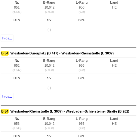
Nr.
B-Rang
L-Rang
Land
951
10.042
956
HE
(6.831)
(7.638)
(936)
DTV
SV
BPL
-
-
(-)
Infos...
B 54
Wiesbaden-Dürerplatz (B 417) - Wiesbaden-Rheinstraße (L 3037)
Nr.
B-Rang
L-Rang
Land
952
10.042
956
HE
(6.842)
(7.638)
(936)
DTV
SV
BPL
-
-
(-)
Infos...
B 54
Wiesbaden-Rheinstraße (L 3037) - Wiesbaden-Schiersteiner Straße (B 262)
Nr.
B-Rang
L-Rang
Land
953
10.042
956
HE
(6.843)
(7.638)
(936)
DTV
SV
BPL