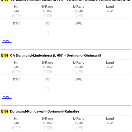
Nr.
B-Rang
L-Rang
Land
944
10.042
2.049
NW
(6.743)
(7.638)
(1.462)
DTV
SV
BPL
-
-
(-)
Infos...
B 54
OA Dortmund-Lindenhorst (L 657) - Dortmund-Königswall
Nr.
B-Rang
L-Rang
Land
945
10.042
2.049
NW
(6.748)
(7.638)
(1.462)
DTV
SV
BPL
-
-
(-)
Infos...
B 54
Dortmund-Königswall - Dortmund-Ruhrallee
Nr.
B-Rang
L-Rang
Land
946
10.042
2.049
NW
(6.749)
(7.638)
(1.462)