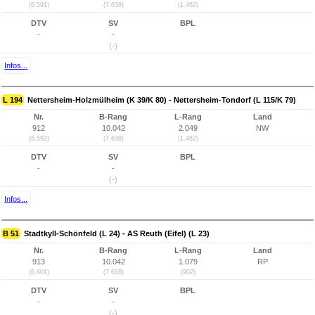
(6.591)
(7.638)
(1.462)
DTV
SV
BPL
-
-
(-)
Infos...
L 194
Nettersheim-Holzmülheim (K 39/K 80) - Nettersheim-Tondorf (L 115/K 79)
Nr.
B-Rang
L-Rang
Land
912
10.042
2.049
NW
(6.592)
(7.638)
(1.462)
DTV
SV
BPL
-
-
(-)
Infos...
B 51
Stadtkyll-Schönfeld (L 24) - AS Reuth (Eifel) (L 23)
Nr.
B-Rang
L-Rang
Land
913
10.042
1.079
RP
(6.601)
(7.638)
(902)
DTV
SV
BPL
-
-
(-)