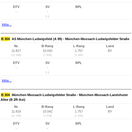
DTV
SV
BPL
-
-
(-)
Infos...
B 304
AS München-Ludwigsfeld (A 99) - München-Moosach-Ludwigsfelder Straße
Nr.
B-Rang
L-Rang
Land
11.817
10.042
1.757
BY
(12.348)
(7.638)
(1.344)
DTV
SV
BPL
-
-
(-)
Infos...
B 304
München-Moosach-Ludwigsfelder Straße - München-Moosach-Landshuter
Allee (B 2R-Ast)
Nr.
B-Rang
L-Rang
Land
11.818
10.042
1.757
BY
(12.349)
(7.638)
(1.344)
DTV
SV
BPL
-
-