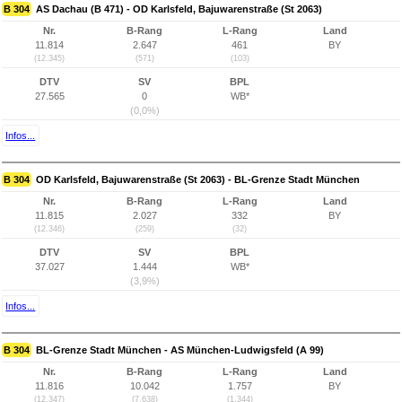
B 304
AS Dachau (B 471) - OD Karlsfeld, Bajuwarenstraße (St 2063)
Nr.
B-Rang
L-Rang
Land
11.814
2.647
461
BY
(12.345)
(571)
(103)
DTV
SV
BPL
27.565
0
WB*
(0,0%)
Infos...
B 304
OD Karlsfeld, Bajuwarenstraße (St 2063) - BL-Grenze Stadt München
Nr.
B-Rang
L-Rang
Land
11.815
2.027
332
BY
(12.346)
(259)
(32)
DTV
SV
BPL
37.027
1.444
WB*
(3,9%)
Infos...
B 304
BL-Grenze Stadt München - AS München-Ludwigsfeld (A 99)
Nr.
B-Rang
L-Rang
Land
11.816
10.042
1.757
BY
(12.347)
(7.638)
(1.344)