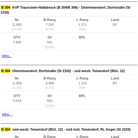
B 304
KVP Traunstein-Hallabruck (B 304/B 306) - Oberteisendorf, Dorfstraße (St
2102)
Nr.
B-Rang
L-Rang
Land
11.855
7.290
1.371
BY
(12.386)
(4.901)
(958)
DTV
SV
BPL
7.868
441
(5,6%)
Infos...
B 304
Oberteisendorf, Dorfstraße (St 2102) - süd-westl. Teisendorf (BGL 12)
Nr.
B-Rang
L-Rang
Land
11.856
6.496
1.219
BY
(12.387)
(4.112)
(806)
DTV
SV
BPL
9.544
563
(5,9%)
Infos...
B 304
süd-westl. Teisendorf (BGL 12) - süd-östl. Teisendorf, Ri. Anger (St 2103)
Nr.
B-Rang
L-Rang
Land