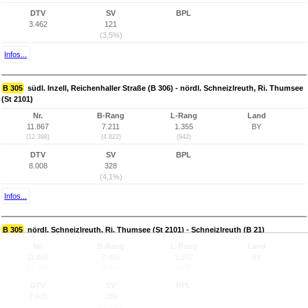
DTV
SV
BPL
3.462
121
(3,5%)
Infos...
B 305
südl. Inzell, Reichenhaller Straße (B 306) - nördl. Schneizlreuth, Ri. Thumsee
(St 2101)
Nr.
B-Rang
L-Rang
Land
11.867
7.211
1.355
BY
(12.398)
(4.822)
(942)
DTV
SV
BPL
8.008
328
(4,1%)
Infos...
B 305
nördl. Schneizlreuth, Ri. Thumsee (St 2101) - Schneizlreuth (B 21)
Nr.
B-Rang
L-Rang
Land
11.868
7.405
1.392
BY
(12.399)
(5.016)
(979)
DTV
SV
BPL
7.605
289
(3,8%)