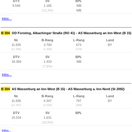
DTV
SV
BPL
9.546
1.165
WB
(12,2%)
WB
Infos...
B 304
OD Forsting, Albachinger Straße (RO 41) - AS Wasserburg an Inn-West (B 15)
Nr.
B-Rang
L-Rang
Land
11.835
3.700
673
BY
(12.366)
(1.409)
(270)
DTV
SV
BPL
18.369
1.433
WB
(7,8%)
Infos...
B 304
AS Wasserburg an Inn-West (B 15) - AS Wasserburg a. Inn-Nord (St 2092)
Nr.
B-Rang
L-Rang
Land
11.836
4.347
797
BY
(12.367)
(2.004)
(389)
DTV
SV
BPL
15.534
1.631
(10,5%)
Infos...