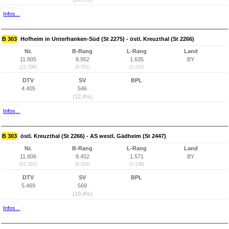
Infos...
B 303
Hofheim in Unterfranken-Süd (St 2275) - östl. Kreuzthal (St 2266)
Nr.
B-Rang
L-Rang
Land
11.805
8.952
1.635
BY
(12.336)
(6.551)
(1.222)
DTV
SV
BPL
4.405
546
(12,4%)
Infos...
B 303
östl. Kreuzthal (St 2266) - AS westl. Gädheim (St 2447)
Nr.
B-Rang
L-Rang
Land
11.806
8.452
1.571
BY
(12.337)
(6.052)
(1.158)
DTV
SV
BPL
5.469
569
(10,4%)
Infos...