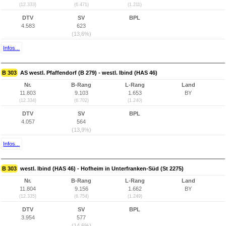
(12.333)
(6.471)
(1.211)
DTV
SV
BPL
4.583
623
(13,6%)
Infos...
B 303
AS westl. Pfaffendorf (B 279) - westl. Ibind (HAS 46)
Nr.
B-Rang
L-Rang
Land
11.803
9.103
1.653
BY
(12.334)
(6.702)
(1.240)
DTV
SV
BPL
4.057
564
(13,9%)
Infos...
B 303
westl. Ibind (HAS 46) - Hofheim in Unterfranken-Süd (St 2275)
Nr.
B-Rang
L-Rang
Land
11.804
9.156
1.662
BY
(12.335)
(6.754)
(1.249)
DTV
SV
BPL
3.954
577
(14,6%)