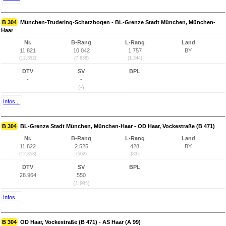
B 304
München-Trudering-Schatzbogen - BL-Grenze Stadt München, München-
Haar
Nr.
B-Rang
L-Rang
Land
11.821
10.042
1.757
BY
(12.352)
(7.638)
(1.344)
DTV
SV
BPL
-
-
(-)
Infos...
B 304
BL-Grenze Stadt München, München-Haar - OD Haar, Vockestraße (B 471)
Nr.
B-Rang
L-Rang
Land
11.822
2.525
428
BY
(12.353)
(502)
(83)
DTV
SV
BPL
28.964
550
(1,9%)
Infos...
B 304
OD Haar, Vockestraße (B 471) - AS Haar (A 99)