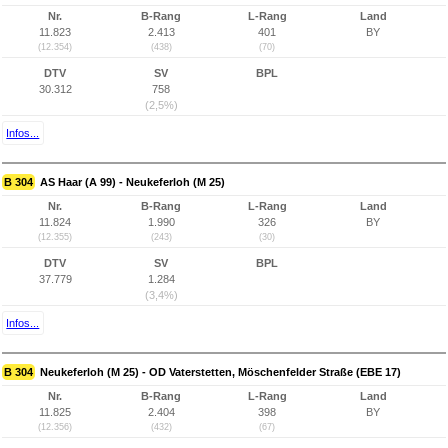
Nr.
B-Rang
L-Rang
Land
11.823
2.413
401
BY
(12.354)
(438)
(70)
DTV
SV
BPL
30.312
758
(2,5%)
Infos...
B 304
AS Haar (A 99) - Neukeferloh (M 25)
Nr.
B-Rang
L-Rang
Land
11.824
1.990
326
BY
(12.355)
(243)
(30)
DTV
SV
BPL
37.779
1.284
(3,4%)
Infos...
B 304
Neukeferloh (M 25) - OD Vaterstetten, Möschenfelder Straße (EBE 17)
Nr.
B-Rang
L-Rang
Land
11.825
2.404
398
BY
(12.356)
(432)
(67)