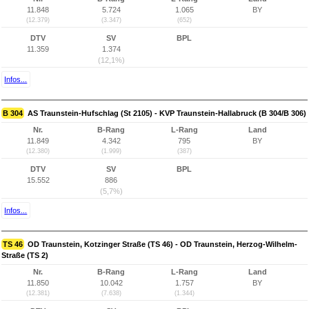
11.848
5.724
1.065
BY
(12.379)
(3.347)
(652)
DTV
SV
BPL
11.359
1.374
(12,1%)
Infos...
B 304
AS Traunstein-Hufschlag (St 2105) - KVP Traunstein-Hallabruck (B 304/B 306)
Nr.
B-Rang
L-Rang
Land
11.849
4.342
795
BY
(12.380)
(1.999)
(387)
DTV
SV
BPL
15.552
886
(5,7%)
Infos...
TS 46
OD Traunstein, Kotzinger Straße (TS 46) - OD Traunstein, Herzog-Wilhelm-
Straße (TS 2)
Nr.
B-Rang
L-Rang
Land
11.850
10.042
1.757
BY
(12.381)
(7.638)
(1.344)