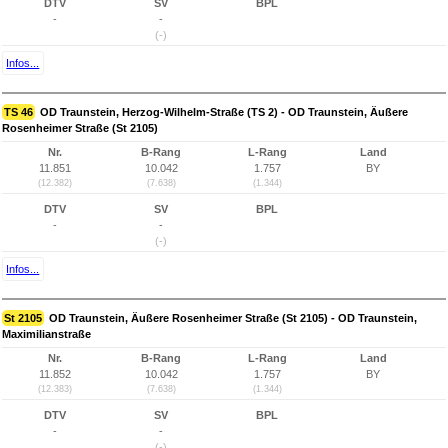
DTV
SV
BPL
-
-
(-)
Infos...
TS 46
OD Traunstein, Herzog-Wilhelm-Straße (TS 2) - OD Traunstein, Äußere
Rosenheimer Straße (St 2105)
Nr.
B-Rang
L-Rang
Land
11.851
10.042
1.757
BY
(12.382)
(7.638)
(1.344)
DTV
SV
BPL
-
-
(-)
Infos...
St 2105
OD Traunstein, Äußere Rosenheimer Straße (St 2105) - OD Traunstein,
Maximilianstraße
Nr.
B-Rang
L-Rang
Land
11.852
10.042
1.757
BY
(12.383)
(7.638)
(1.344)
DTV
SV
BPL
-
-
(-)