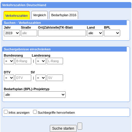
Verkehrszahlen Deutschland
Vergleich
Bedarfsplan 2016
Verkehrszahlen
Suchen - Verkehszahlen
Jahr
Straße
Ort|Zählstelle|TK-Blatt
Land
BPL
Suchergebnisse einschränken
Bundesrang Landesrang
|
DTV SV
|
Bedarfsplan (BPL)-Projekttyp
Infos anzeigen
Suchbegriffe hervorheben