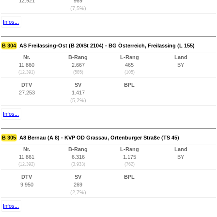
12.921
969
(7,5%)
Infos...
B 304
AS Freilassing-Ost (B 20/St 2104) - BG Österreich, Freilassing (L 155)
Nr.
B-Rang
L-Rang
Land
11.860
2.667
465
BY
(12.391)
(585)
(105)
DTV
SV
BPL
27.253
1.417
(5,2%)
Infos...
B 305
A8 Bernau (A 8) - KVP OD Grassau, Ortenburger Straße (TS 45)
Nr.
B-Rang
L-Rang
Land
11.861
6.316
1.175
BY
(12.392)
(3.933)
(762)
DTV
SV
BPL
9.950
269
(2,7%)
Infos...