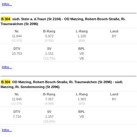
Infos...
B 304
südl. Stein a. d.Traun (St 2104) - OD Matzing, Robert-Bosch-Straße, Ri.
Traunwalchen (St 2096)
Nr.
B-Rang
L-Rang
Land
11.844
5.972
1.109
BY
(12.375)
(3.591)
(696)
DTV
SV
BPL
10.753
1.151
VB
(10,7%)
VB
Infos...
B 304
OD Matzing, Robert-Bosch-Straße, Ri. Traunwalchen (St 2096) - südl.
Matzing, Ri. Sondermoning (St 2096)
Nr.
B-Rang
L-Rang
Land
11.845
7.357
1.383
BY
(12.376)
(4.968)
(970)
DTV
SV
BPL
7.710
1.157
VB
(15,0%)
Infos...