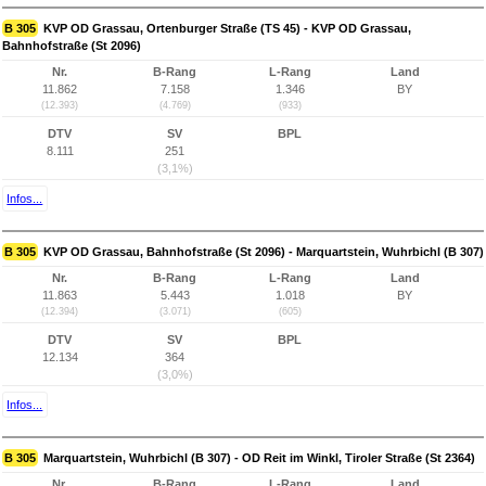
B 305
KVP OD Grassau, Ortenburger Straße (TS 45) - KVP OD Grassau,
Bahnhofstraße (St 2096)
Nr.
B-Rang
L-Rang
Land
11.862
7.158
1.346
BY
(12.393)
(4.769)
(933)
DTV
SV
BPL
8.111
251
(3,1%)
Infos...
B 305
KVP OD Grassau, Bahnhofstraße (St 2096) - Marquartstein, Wuhrbichl (B 307)
Nr.
B-Rang
L-Rang
Land
11.863
5.443
1.018
BY
(12.394)
(3.071)
(605)
DTV
SV
BPL
12.134
364
(3,0%)
Infos...
B 305
Marquartstein, Wuhrbichl (B 307) - OD Reit im Winkl, Tiroler Straße (St 2364)
Nr.
B-Rang
L-Rang
Land