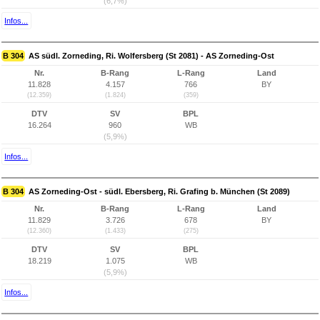
(6,7%)
Infos...
B 304
AS südl. Zorneding, Ri. Wolfersberg (St 2081) - AS Zorneding-Ost
Nr.
B-Rang
L-Rang
Land
11.828
4.157
766
BY
(12.359)
(1.824)
(359)
DTV
SV
BPL
16.264
960
WB
(5,9%)
Infos...
B 304
AS Zorneding-Ost - südl. Ebersberg, Ri. Grafing b. München (St 2089)
Nr.
B-Rang
L-Rang
Land
11.829
3.726
678
BY
(12.360)
(1.433)
(275)
DTV
SV
BPL
18.219
1.075
WB
(5,9%)
Infos...