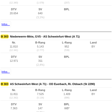
(12.340)
(1.079)
(207)
DTV
SV
BPL
20.654
640
(3,1%)
Infos...
B 303
Niederwerrn-Mitte, GVS - AS Schweinfurt-West (A 71)
Nr.
B-Rang
L-Rang
Land
11.810
5.143
952
BY
(12.341)
(2.777)
(539)
DTV
SV
BPL
12.971
311
(2,4%)
Infos...
B 303
AS Schweinfurt-West (A 71) - OD Euerbach, Ri. Obbach (St 2290)
Nr.
B-Rang
L-Rang
Land
11.811
7.525
1.409
BY
(12.342)
(5.134)
(996)
DTV
SV
BPL
7.363
147
WB*