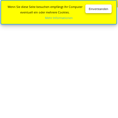
Diese Seite wird nicht mehr aktualisiert.
Zur neuen Seite
Wenn Sie diese Seite besuchen empfängt Ihr Computer
Einverstanden
eventuell ein oder mehrere Cookies.
Mehr Informationen