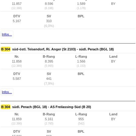
11.857
8.596
1.589
BY
(12.388)
(6.196)
(1.176)
DTV
SV
BPL
5.167
310
(6,0%)
Infos...
B 304
süd-östl. Teisendorf, Ri. Anger (St 2103) - südl. Perach (BGL 18)
Nr.
B-Rang
L-Rang
Land
11.858
8.395
1.566
BY
(12.389)
(5.995)
(1.153)
DTV
SV
BPL
5.587
441
(7,9%)
Infos...
B 304
südl. Perach (BGL 18) - AS Freilassing-Süd (B 20)
Nr.
B-Rang
L-Rang
Land
11.859
5.161
955
BY
(12.390)
(2.795)
(542)
DTV
SV
BPL