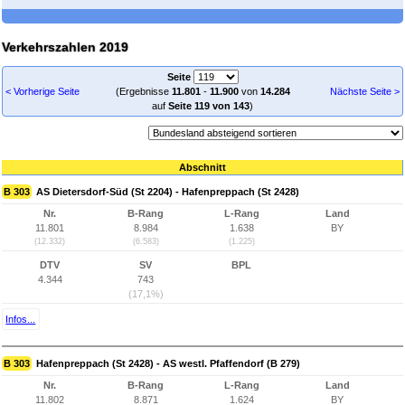
Verkehrszahlen 2019
Seite
< Vorherige Seite
(Ergebnisse
11.801
-
11.900
von
14.284
Nächste Seite >
auf
Seite 119 von 143
)
Abschnitt
B 303
AS Dietersdorf-Süd (St 2204) - Hafenpreppach (St 2428)
Nr.
B-Rang
L-Rang
Land
11.801
8.984
1.638
BY
(12.332)
(6.583)
(1.225)
DTV
SV
BPL
4.344
743
(17,1%)
Infos...
B 303
Hafenpreppach (St 2428) - AS westl. Pfaffendorf (B 279)
Nr.
B-Rang
L-Rang
Land
11.802
8.871
1.624
BY