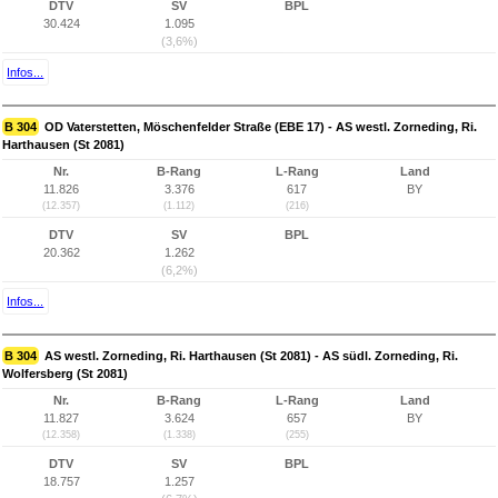
DTV
SV
BPL
30.424
1.095
(3,6%)
Infos...
B 304
OD Vaterstetten, Möschenfelder Straße (EBE 17) - AS westl. Zorneding, Ri.
Harthausen (St 2081)
Nr.
B-Rang
L-Rang
Land
11.826
3.376
617
BY
(12.357)
(1.112)
(216)
DTV
SV
BPL
20.362
1.262
(6,2%)
Infos...
B 304
AS westl. Zorneding, Ri. Harthausen (St 2081) - AS südl. Zorneding, Ri.
Wolfersberg (St 2081)
Nr.
B-Rang
L-Rang
Land
11.827
3.624
657
BY
(12.358)
(1.338)
(255)
DTV
SV
BPL
18.757
1.257