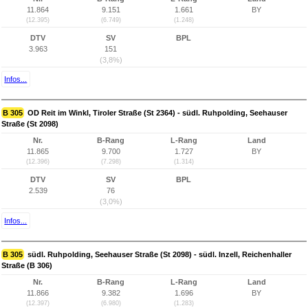
11.864
9.151
1.661
BY
(12.395)
(6.749)
(1.248)
DTV
SV
BPL
3.963
151
(3,8%)
Infos...
B 305
OD Reit im Winkl, Tiroler Straße (St 2364) - südl. Ruhpolding, Seehauser
Straße (St 2098)
Nr.
B-Rang
L-Rang
Land
11.865
9.700
1.727
BY
(12.396)
(7.298)
(1.314)
DTV
SV
BPL
2.539
76
(3,0%)
Infos...
B 305
südl. Ruhpolding, Seehauser Straße (St 2098) - südl. Inzell, Reichenhaller
Straße (B 306)
Nr.
B-Rang
L-Rang
Land
11.866
9.382
1.696
BY
(12.397)
(6.980)
(1.283)