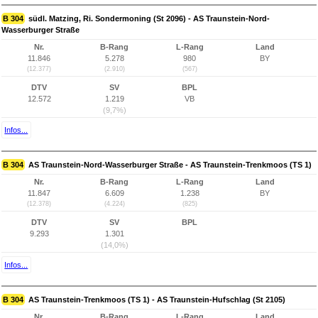
B 304
südl. Matzing, Ri. Sondermoning (St 2096) - AS Traunstein-Nord-
Wasserburger Straße
Nr.
B-Rang
L-Rang
Land
11.846
5.278
980
BY
(12.377)
(2.910)
(567)
DTV
SV
BPL
12.572
1.219
VB
(9,7%)
Infos...
B 304
AS Traunstein-Nord-Wasserburger Straße - AS Traunstein-Trenkmoos (TS 1)
Nr.
B-Rang
L-Rang
Land
11.847
6.609
1.238
BY
(12.378)
(4.224)
(825)
DTV
SV
BPL
9.293
1.301
(14,0%)
Infos...
B 304
AS Traunstein-Trenkmoos (TS 1) - AS Traunstein-Hufschlag (St 2105)
Nr.
B-Rang
L-Rang
Land