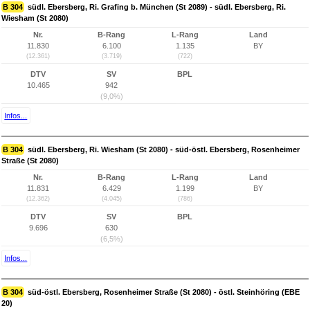
B 304
südl. Ebersberg, Ri. Grafing b. München (St 2089) - südl. Ebersberg, Ri.
Wiesham (St 2080)
Nr.
B-Rang
L-Rang
Land
11.830
6.100
1.135
BY
(12.361)
(3.719)
(722)
DTV
SV
BPL
10.465
942
(9,0%)
Infos...
B 304
südl. Ebersberg, Ri. Wiesham (St 2080) - süd-östl. Ebersberg, Rosenheimer
Straße (St 2080)
Nr.
B-Rang
L-Rang
Land
11.831
6.429
1.199
BY
(12.362)
(4.045)
(786)
DTV
SV
BPL
9.696
630
(6,5%)
Infos...
B 304
süd-östl. Ebersberg, Rosenheimer Straße (St 2080) - östl. Steinhöring (EBE
20)