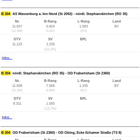
B 304
AS Wasserburg a. Inn-Nord (St 2092) - nördl. Stephanskirchen (RO 35)
Nr.
B-Rang
L-Rang
Land
11.837
5.824
1.083
BY
(12.368)
(3.447)
(670)
DTV
SV
BPL
11.123
1.235
(11,1%)
Infos...
B 304
nördl. Stephanskirchen (RO 35) - OD Frabertsham (St 2360)
Nr.
B-Rang
L-Rang
Land
11.838
7.069
1.330
BY
(12.369)
(4.680)
(917)
DTV
SV
BPL
8.311
1.055
(12,7%)
Infos...
B 304
OD Frabertsham (St 2360) - OD Obing, Ecke Ilzhamer Straße (TS 8)