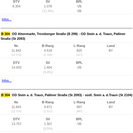
DTV
SV
BPL
8.354
1.078
VB
(12,9%)
VB
Infos...
B 304
OD Altenmarkt, Trostberger Straße (B 299) - OD Stein a. d. Traun, Palliner
Straße (St 2093)
Nr.
B-Rang
L-Rang
Land
11.842
4.518
825
BY
(12.373)
(2.169)
(417)
DTV
SV
BPL
14.933
1.404
VB
(9,4%)
Infos...
B 304
OD Stein a. d. Traun, Palliner Straße (St 2093) - südl. Stein a. d.Traun (St 2104)
Nr.
B-Rang
L-Rang
Land
11.843
4.871
897
BY
(12.374)
(2.512)
(487)
DTV
SV
BPL
13.757
1.307
VB
(9,5%)