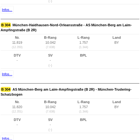
(-)
Infos...
B 304
München-Haidhausen-Nord-Orleansstraße - AS München-Berg am Laim-
Ampfingstraße (B 2R)
Nr.
B-Rang
L-Rang
Land
11.819
10.042
1.757
BY
(12.350)
(7.638)
(1.344)
DTV
SV
BPL
-
-
(-)
Infos...
B 304
AS München-Berg am Laim-Ampfingstraße (B 2R) - München-Trudering-
Schatzbogen
Nr.
B-Rang
L-Rang
Land
11.820
10.042
1.757
BY
(12.351)
(7.638)
(1.344)
DTV
SV
BPL
-
-
(-)
Infos...