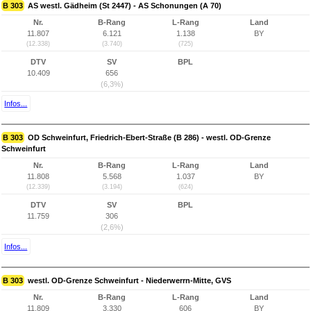
B 303
AS westl. Gädheim (St 2447) - AS Schonungen (A 70)
Nr.
B-Rang
L-Rang
Land
11.807
6.121
1.138
BY
(12.338)
(3.740)
(725)
DTV
SV
BPL
10.409
656
(6,3%)
Infos...
B 303
OD Schweinfurt, Friedrich-Ebert-Straße (B 286) - westl. OD-Grenze
Schweinfurt
Nr.
B-Rang
L-Rang
Land
11.808
5.568
1.037
BY
(12.339)
(3.194)
(624)
DTV
SV
BPL
11.759
306
(2,6%)
Infos...
B 303
westl. OD-Grenze Schweinfurt - Niederwerrn-Mitte, GVS
Nr.
B-Rang
L-Rang
Land
11.809
3.330
606
BY