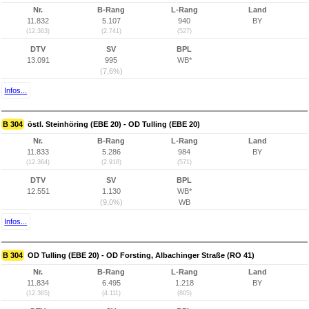
Nr.
B-Rang
L-Rang
Land
11.832
5.107
940
BY
(12.363)
(2.741)
(527)
DTV
SV
BPL
13.091
995
WB*
(7,6%)
Infos...
B 304
östl. Steinhöring (EBE 20) - OD Tulling (EBE 20)
Nr.
B-Rang
L-Rang
Land
11.833
5.286
984
BY
(12.364)
(2.918)
(571)
DTV
SV
BPL
12.551
1.130
WB*
(9,0%)
WB
Infos...
B 304
OD Tulling (EBE 20) - OD Forsting, Albachinger Straße (RO 41)
Nr.
B-Rang
L-Rang
Land
11.834
6.495
1.218
BY
(12.365)
(4.111)
(805)