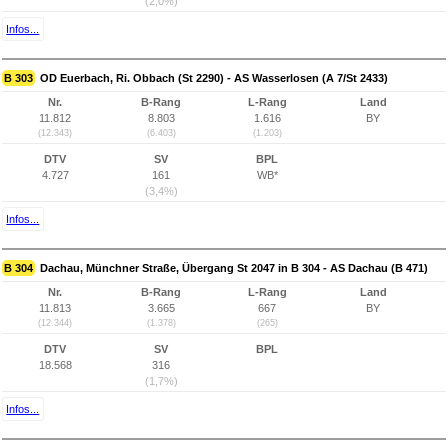
(2,0%)
Infos...
B 303
OD Euerbach, Ri. Obbach (St 2290) - AS Wasserlosen (A 7/St 2433)
Nr.
B-Rang
L-Rang
Land
11.812
8.803
1.616
BY
(12.343)
(6.403)
(1.203)
DTV
SV
BPL
4.727
161
WB*
(3,4%)
Infos...
B 304
Dachau, Münchner Straße, Übergang St 2047 in B 304 - AS Dachau (B 471)
Nr.
B-Rang
L-Rang
Land
11.813
3.665
667
BY
(12.344)
(1.378)
(265)
DTV
SV
BPL
18.568
316
(1,7%)
Infos...