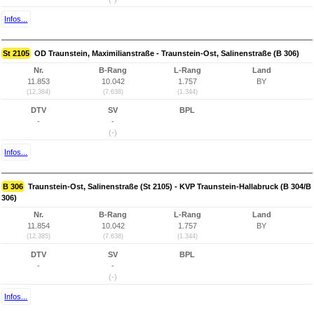
Infos...
St 2105
OD Traunstein, Maximilianstraße - Traunstein-Ost, Salinenstraße (B 306)
Nr.
B-Rang
L-Rang
Land
11.853
10.042
1.757
BY
(12.384)
(7.638)
(1.344)
DTV
SV
BPL
-
-
(-)
Infos...
B 306
Traunstein-Ost, Salinenstraße (St 2105) - KVP Traunstein-Hallabruck (B 304/B
306)
Nr.
B-Rang
L-Rang
Land
11.854
10.042
1.757
BY
(12.385)
(7.638)
(1.344)
DTV
SV
BPL
-
-
(-)
Infos...