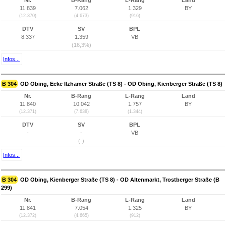
Nr.
B-Rang
L-Rang
Land
11.839
7.062
1.329
BY
(12.370)
(4.673)
(916)
DTV
SV
BPL
8.337
1.359
VB
(16,3%)
Infos...
B 304
OD Obing, Ecke Ilzhamer Straße (TS 8) - OD Obing, Kienberger Straße (TS 8)
Nr.
B-Rang
L-Rang
Land
11.840
10.042
1.757
BY
(12.371)
(7.638)
(1.344)
DTV
SV
BPL
-
-
VB
(-)
Infos...
B 304
OD Obing, Kienberger Straße (TS 8) - OD Altenmarkt, Trostberger Straße (B
299)
Nr.
B-Rang
L-Rang
Land
11.841
7.054
1.325
BY
(12.372)
(4.665)
(912)