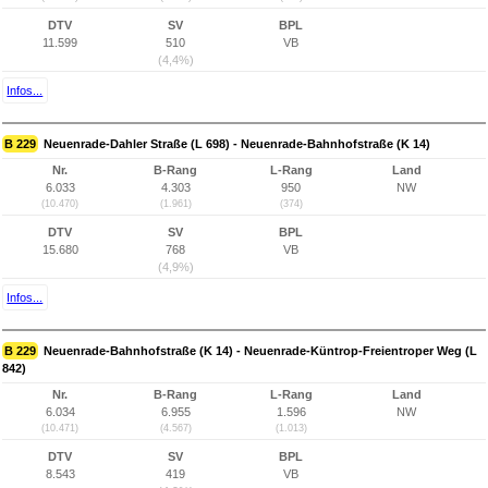
DTV
SV
BPL
11.599
510
VB
(4,4%)
Infos...
B 229
Neuenrade-Dahler Straße (L 698) - Neuenrade-Bahnhofstraße (K 14)
Nr.
B-Rang
L-Rang
Land
6.033
4.303
950
NW
(10.470)
(1.961)
(374)
DTV
SV
BPL
15.680
768
VB
(4,9%)
Infos...
B 229
Neuenrade-Bahnhofstraße (K 14) - Neuenrade-Küntrop-Freientroper Weg (L
842)
Nr.
B-Rang
L-Rang
Land
6.034
6.955
1.596
NW
(10.471)
(4.567)
(1.013)
DTV
SV
BPL
8.543
419
VB