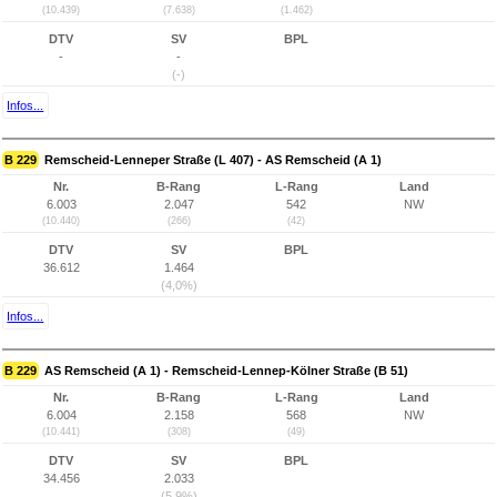
(10.439)
(7.638)
(1.462)
DTV
SV
BPL
-
-
(-)
Infos...
B 229
Remscheid-Lenneper Straße (L 407) - AS Remscheid (A 1)
Nr.
B-Rang
L-Rang
Land
6.003
2.047
542
NW
(10.440)
(266)
(42)
DTV
SV
BPL
36.612
1.464
(4,0%)
Infos...
B 229
AS Remscheid (A 1) - Remscheid-Lennep-Kölner Straße (B 51)
Nr.
B-Rang
L-Rang
Land
6.004
2.158
568
NW
(10.441)
(308)
(49)
DTV
SV
BPL
34.456
2.033
(5,9%)