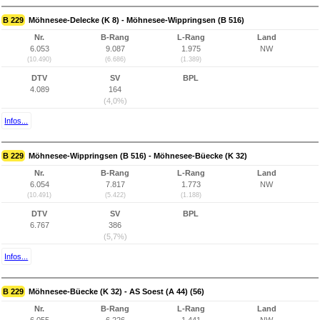
B 229
Möhnesee-Delecke (K 8) - Möhnesee-Wippringsen (B 516)
Nr.
B-Rang
L-Rang
Land
6.053
9.087
1.975
NW
(10.490)
(6.686)
(1.389)
DTV
SV
BPL
4.089
164
(4,0%)
Infos...
B 229
Möhnesee-Wippringsen (B 516) - Möhnesee-Büecke (K 32)
Nr.
B-Rang
L-Rang
Land
6.054
7.817
1.773
NW
(10.491)
(5.422)
(1.188)
DTV
SV
BPL
6.767
386
(5,7%)
Infos...
B 229
Möhnesee-Büecke (K 32) - AS Soest (A 44) (56)
Nr.
B-Rang
L-Rang
Land