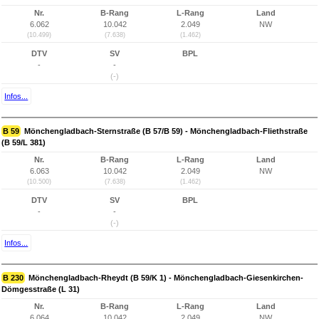
Nr.
B-Rang
L-Rang
Land
6.062
10.042
2.049
NW
(10.499)
(7.638)
(1.462)
DTV
SV
BPL
-
-
(-)
Infos...
B 59
Mönchengladbach-Sternstraße (B 57/B 59) - Mönchengladbach-Fliethstraße
(B 59/L 381)
Nr.
B-Rang
L-Rang
Land
6.063
10.042
2.049
NW
(10.500)
(7.638)
(1.462)
DTV
SV
BPL
-
-
(-)
Infos...
B 230
Mönchengladbach-Rheydt (B 59/K 1) - Mönchengladbach-Giesenkirchen-
Dömgesstraße (L 31)
Nr.
B-Rang
L-Rang
Land
6.064
10.042
2.049
NW