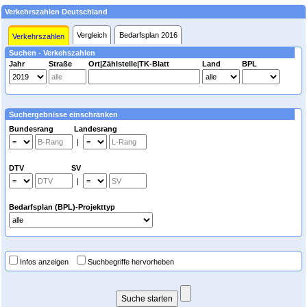
Verkehrszahlen Deutschland
Vergleich
Bedarfsplan 2016
Verkehrszahlen
Suchen - Verkehszahlen
Jahr
Straße
Ort|Zählstelle|TK-Blatt
Land
BPL
Suchergebnisse einschränken
Bundesrang Landesrang
|
DTV SV
|
Bedarfsplan (BPL)-Projekttyp
Infos anzeigen
Suchbegriffe hervorheben