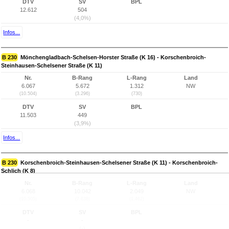
DTV
SV
BPL
12.612
504
(4,0%)
Infos...
B 230
Mönchengladbach-Schelsen-Horster Straße (K 16) - Korschenbroich-
Steinhausen-Schelsener Straße (K 11)
Nr.
B-Rang
L-Rang
Land
6.067
5.672
1.312
NW
(10.504)
(3.296)
(730)
DTV
SV
BPL
11.503
449
(3,9%)
Infos...
B 230
Korschenbroich-Steinhausen-Schelsener Straße (K 11) - Korschenbroich-
Schlich (K 8)
Nr.
B-Rang
L-Rang
Land
6.068
10.042
2.049
NW
(10.505)
(7.638)
(1.462)
DTV
SV
BPL
-
-
(-)