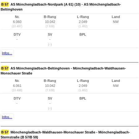
B 57
AS Mönchengladbach-Nordpark (A 61) (10) - AS Mönchengladbach-
Beltinghoven
Nr.
B-Rang
L-Rang
Land
6.060
10.042
2.049
NW
(10.497)
(7.638)
(1.462)
DTV
SV
BPL
-
-
(-)
Infos...
B 57
AS Mönchengladbach-Beltinghoven - Mönchengladbach-Waldhausen-
Monschauer Straße
Nr.
B-Rang
L-Rang
Land
6.061
10.042
2.049
NW
(10.498)
(7.638)
(1.462)
DTV
SV
BPL
-
-
(-)
Infos...
B 57
Mönchengladbach-Waldhausen-Monschauer Straße - Mönchengladbach-
Sternstraße (B 57/B 59)