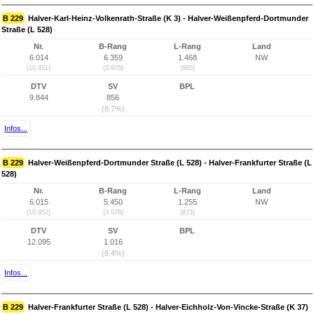
B 229
Halver-Karl-Heinz-Volkenrath-Straße (K 3) - Halver-Weißenpferd-Dortmunder
Straße (L 528)
Nr.
B-Rang
L-Rang
Land
6.014
6.359
1.468
NW
(10.451)
(3.975)
(885)
DTV
SV
BPL
9.844
856
(8,7%)
Infos...
B 229
Halver-Weißenpferd-Dortmunder Straße (L 528) - Halver-Frankfurter Straße (L
528)
Nr.
B-Rang
L-Rang
Land
6.015
5.450
1.255
NW
(10.452)
(3.078)
(673)
DTV
SV
BPL
12.095
1.016
(8,4%)
Infos...
B 229
Halver-Frankfurter Straße (L 528) - Halver-Eichholz-Von-Vincke-Straße (K 37)