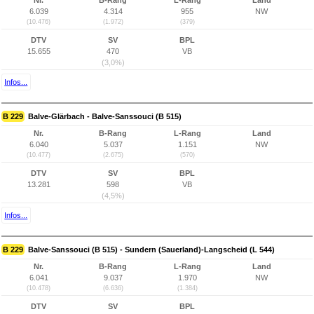
Nr.
B-Rang
L-Rang
Land
6.039
4.314
955
NW
(10.476)
(1.972)
(379)
DTV
SV
BPL
15.655
470
VB
(3,0%)
Infos...
B 229
Balve-Glärbach - Balve-Sanssouci (B 515)
Nr.
B-Rang
L-Rang
Land
6.040
5.037
1.151
NW
(10.477)
(2.675)
(570)
DTV
SV
BPL
13.281
598
VB
(4,5%)
Infos...
B 229
Balve-Sanssouci (B 515) - Sundern (Sauerland)-Langscheid (L 544)
Nr.
B-Rang
L-Rang
Land
6.041
9.037
1.970
NW
(10.478)
(6.636)
(1.384)
DTV
SV
BPL