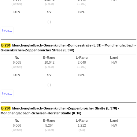
(10.501)
(7.638)
(1.462)
DTV
SV
BPL
-
-
(-)
Infos...
B 230
Mönchengladbach-Giesenkirchen-Dömgesstraße (L 31) - Mönchengladbach-
Giesenkirchen-Zoppenbroicher Straße (L 370)
Nr.
B-Rang
L-Rang
Land
6.065
10.042
2.049
NW
(10.502)
(7.638)
(1.462)
DTV
SV
BPL
-
-
(-)
Infos...
B 230
Mönchengladbach-Giesenkirchen-Zoppenbroicher Straße (L 370) -
Mönchengladbach-Schelsen-Horster Straße (K 16)
Nr.
B-Rang
L-Rang
Land
6.066
5.264
1.212
NW
(10.503)
(2.896)
(631)