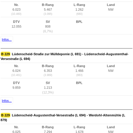
Nr.
B-Rang
L-Rang
Land
6.023
5.467
1.262
NW
(10.460)
(3.095)
(680)
DTV
SV
BPL
12.055
808
(6,7%)
Infos...
B 229
Lüdenscheid-Straße zur Mülldeponie (L 691) - Lüdenscheid-Augustenthal-
Versestraße (L 694)
Nr.
B-Rang
L-Rang
Land
6.024
6.353
1.466
NW
(10.461)
(3.969)
(883)
DTV
SV
BPL
9.859
1.213
(12,3%)
Infos...
B 229
Lüdenscheid-Augustenthal-Versestraße (L 694) - Werdohl-Altenmühle (L
879)
Nr.
B-Rang
L-Rang
Land
6.025
7.294
1.678
NW