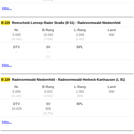
Infos...
B 229
Remscheid-Lennep-Rader Straße (B 51) - Radevormwald-Niedernfeld
Nr.
B-Rang
L-Rang
Land
6.005
10.042
2.049
NW
(10.442)
(7.638)
(1.462)
DTV
SV
BPL
-
-
(-)
Infos...
B 229
Radevormwald-Niedernfeld - Radevormwald-Herbeck-Karthausen (L 81)
Nr.
B-Rang
L-Rang
Land
6.006
6.023
1.392
NW
(10.443)
(3.642)
(809)
DTV
SV
BPL
10.629
606
(5,7%)
Infos...