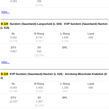
4.203
265
(6,3%)
Infos...
B 229
Sundern (Sauerland)-Langscheid (L 544) - KVP Sundern (Sauerland)-Hachen
(L 519)
Nr.
B-Rang
L-Rang
Land
6.042
8.747
1.940
NW
(10.479)
(6.347)
(1.354)
DTV
SV
BPL
4.857
520
(10,7%)
Infos...
B 229
KVP Sundern (Sauerland)-Hachen (L 519) - Arnsberg-Müschede-Krakeloh (K
2)
Nr.
B-Rang
L-Rang
Land
6.043
5.409
1.245
NW
(10.480)
(3.037)
(663)
DTV
SV
BPL
12.227
1.357
(11,1%)