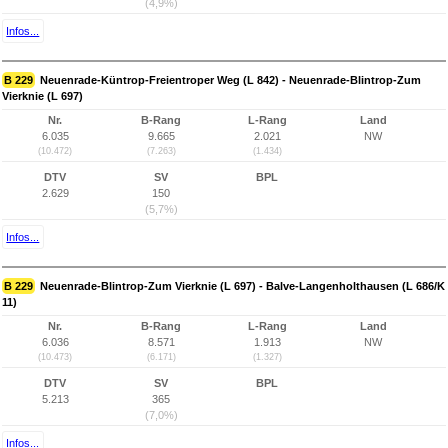
(4,9%)
Infos...
B 229
Neuenrade-Küntrop-Freientroper Weg (L 842) - Neuenrade-Blintrop-Zum
Vierknie (L 697)
Nr.
B-Rang
L-Rang
Land
6.035
9.665
2.021
NW
(10.472)
(7.263)
(1.434)
DTV
SV
BPL
2.629
150
(5,7%)
Infos...
B 229
Neuenrade-Blintrop-Zum Vierknie (L 697) - Balve-Langenholthausen (L 686/K
11)
Nr.
B-Rang
L-Rang
Land
6.036
8.571
1.913
NW
(10.473)
(6.171)
(1.327)
DTV
SV
BPL
5.213
365
(7,0%)
Infos...