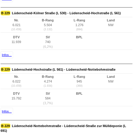
B 229
Lüdenscheid-Kölner Straße (L 530) - Lüdenscheid-Hochstraße (L 561)
Nr.
B-Rang
L-Rang
Land
6.021
5.504
1.276
NW
(10.458)
(3.132)
(694)
DTV
SV
BPL
11.939
740
(6,2%)
Infos...
B 229
Lüdenscheid-Hochstraße (L 561) - Lüdenscheid-Nottebohmstraße
Nr.
B-Rang
L-Rang
Land
6.022
4.274
945
NW
(10.459)
(1.934)
(369)
DTV
SV
BPL
15.792
584
(3,7%)
Infos...
B 229
Lüdenscheid-Nottebohmstraße - Lüdenscheid-Straße zur Mülldeponie (L
691)