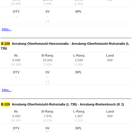
(10.485)
(7.638)
(1.462)
DTV
SV
BPL
-
-
(-)
Infos...
B 229
Arnsberg-Oberfreistuhl-Henzestraße - Arnsberg-Oberfreistuhl-Ruhstraße (L
735)
Nr.
B-Rang
L-Rang
Land
6.049
10.042
2.049
NW
(10.486)
(7.638)
(1.462)
DTV
SV
BPL
-
-
(-)
Infos...
B 229
Arnsberg-Oberfreistuhl-Ruhstraße (L 735) - Arnsberg-Breitenbruch (K 1)
Nr.
B-Rang
L-Rang
Land
6.050
7.976
1.807
NW
(10.487)
(5.579)
(1.221)
DTV
SV
BPL