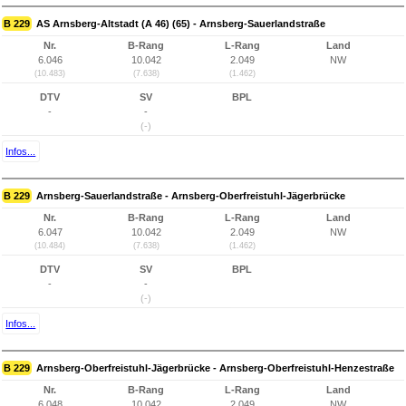
B 229
AS Arnsberg-Altstadt (A 46) (65) - Arnsberg-Sauerlandstraße
Nr.
B-Rang
L-Rang
Land
6.046
10.042
2.049
NW
(10.483)
(7.638)
(1.462)
DTV
SV
BPL
-
-
(-)
Infos...
B 229
Arnsberg-Sauerlandstraße - Arnsberg-Oberfreistuhl-Jägerbrücke
Nr.
B-Rang
L-Rang
Land
6.047
10.042
2.049
NW
(10.484)
(7.638)
(1.462)
DTV
SV
BPL
-
-
(-)
Infos...
B 229
Arnsberg-Oberfreistuhl-Jägerbrücke - Arnsberg-Oberfreistuhl-Henzestraße
Nr.
B-Rang
L-Rang
Land
6.048
10.042
2.049
NW