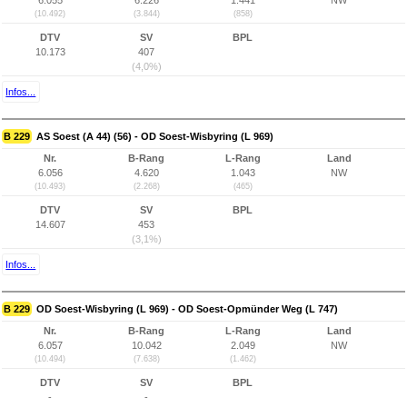
6.055
6.226
1.441
NW
(10.492)
(3.844)
(858)
DTV
SV
BPL
10.173
407
(4,0%)
Infos...
B 229
AS Soest (A 44) (56) - OD Soest-Wisbyring (L 969)
Nr.
B-Rang
L-Rang
Land
6.056
4.620
1.043
NW
(10.493)
(2.268)
(465)
DTV
SV
BPL
14.607
453
(3,1%)
Infos...
B 229
OD Soest-Wisbyring (L 969) - OD Soest-Opmünder Weg (L 747)
Nr.
B-Rang
L-Rang
Land
6.057
10.042
2.049
NW
(10.494)
(7.638)
(1.462)
DTV
SV
BPL
-
-