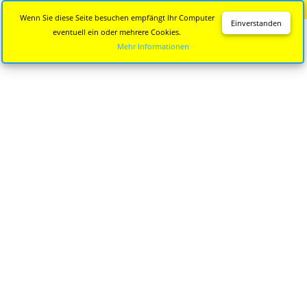
Diese Seite wird nicht mehr aktualisiert.
Zur neuen Seite
Wenn Sie diese Seite besuchen empfängt Ihr Computer
Einverstanden
eventuell ein oder mehrere Cookies.
Mehr Informationen