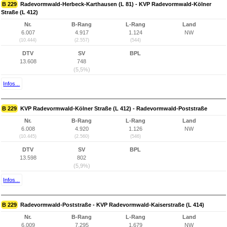
B 229
Radevormwald-Herbeck-Karthausen (L 81) - KVP Radevormwald-Kölner
Straße (L 412)
Nr.
B-Rang
L-Rang
Land
6.007
4.917
1.124
NW
(10.444)
(2.557)
(544)
DTV
SV
BPL
13.608
748
(5,5%)
Infos...
B 229
KVP Radevormwald-Kölner Straße (L 412) - Radevormwald-Poststraße
Nr.
B-Rang
L-Rang
Land
6.008
4.920
1.126
NW
(10.445)
(2.560)
(546)
DTV
SV
BPL
13.598
802
(5,9%)
Infos...
B 229
Radevormwald-Poststraße - KVP Radevormwald-Kaiserstraße (L 414)
Nr.
B-Rang
L-Rang
Land
6.009
7.295
1.679
NW