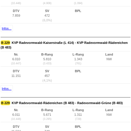
(10.446)
(4.906)
(1.094)
DTV
SV
BPL
7.859
472
(6,0%)
Infos...
B 229
KVP Radevormwald-Kaiserstraße (L 414) - KVP Radevormwald-Rädereichen
(B 483)
Nr.
B-Rang
L-Rang
Land
6.010
5.810
1.343
NW
(10.447)
(3.433)
(761)
DTV
SV
BPL
11.151
457
(4,1%)
Infos...
B 229
KVP Radevormwald-Rädereichen (B 483) - Radevormwald-Grüne (B 483)
Nr.
B-Rang
L-Rang
Land
6.011
5.671
1.311
NW
(10.448)
(3.295)
(729)
DTV
SV
BPL