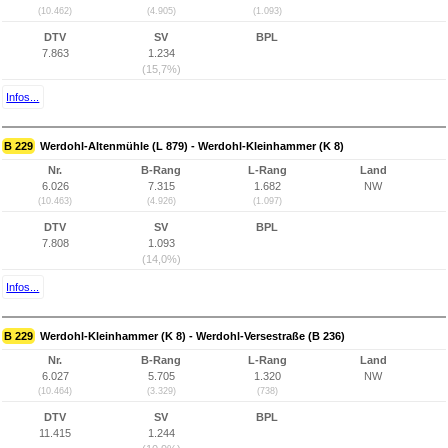
(10.462)
(4.905)
(1.093)
DTV
SV
BPL
7.863
1.234
(15,7%)
Infos...
B 229
Werdohl-Altenmühle (L 879) - Werdohl-Kleinhammer (K 8)
Nr.
B-Rang
L-Rang
Land
6.026
7.315
1.682
NW
(10.463)
(4.926)
(1.097)
DTV
SV
BPL
7.808
1.093
(14,0%)
Infos...
B 229
Werdohl-Kleinhammer (K 8) - Werdohl-Versestraße (B 236)
Nr.
B-Rang
L-Rang
Land
6.027
5.705
1.320
NW
(10.464)
(3.329)
(738)
DTV
SV
BPL
11.415
1.244