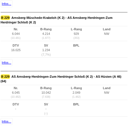
Infos...
B 229
Arnsberg-Müschede-Krakeloh (K 2) - AS Arnsberg-Herdringen-Zum
Herdringer Schloß (K 2)
Nr.
B-Rang
L-Rang
Land
6.044
4.214
929
NW
(10.481)
(1.877)
(353)
DTV
SV
BPL
16.025
1.234
(7,7%)
Infos...
B 229
AS Arnsberg-Herdringen-Zum Herdringer Schloß (K 2) - AS Hüsten (A 46)
(64)
Nr.
B-Rang
L-Rang
Land
6.045
10.042
2.049
NW
(10.482)
(7.638)
(1.462)
DTV
SV
BPL
-
-
(-)
Infos...