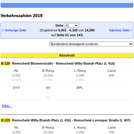
Verkehrszahlen 2019
Seite
< Vorherige Seite
(Ergebnisse
6.001
-
6.100
von
14.284
Nächste Seite >
auf
Seite 61 von 143
)
Abschnitt
B 229
Remscheid-Blumenstraße - Remscheid-Willy-Brandt-Platz (L 415)
Nr.
B-Rang
L-Rang
Land
6.001
10.042
2.049
NW
(10.438)
(7.638)
(1.462)
DTV
SV
BPL
-
-
(-)
Infos...
B 229
Remscheid-Willy-Brandt-Platz (L 415) - Remscheid-Lenneper Straße (L 407)
Nr.
B-Rang
L-Rang
Land
6.002
10.042
2.049
NW