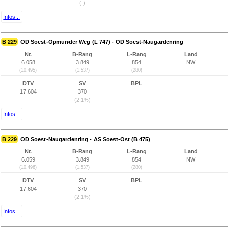
(-)
Infos...
B 229
OD Soest-Opmünder Weg (L 747) - OD Soest-Naugardenring
Nr.
B-Rang
L-Rang
Land
6.058
3.849
854
NW
(10.495)
(1.537)
(280)
DTV
SV
BPL
17.604
370
(2,1%)
Infos...
B 229
OD Soest-Naugardenring - AS Soest-Ost (B 475)
Nr.
B-Rang
L-Rang
Land
6.059
3.849
854
NW
(10.496)
(1.537)
(280)
DTV
SV
BPL
17.604
370
(2,1%)
Infos...