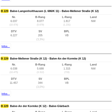
B 229
Balve-Langenholthausen (L 686/K 11) - Balve-Mellener Straße (K 12)
Nr.
B-Rang
L-Rang
Land
6.037
8.077
1.817
NW
(10.474)
(5.679)
(1.231)
DTV
SV
BPL
6.227
205
VB
(3,3%)
Infos...
B 229
Balve-Mellener Straße (K 12) - Balve-An der Kormke (K 12)
Nr.
B-Rang
L-Rang
Land
6.038
5.688
1.315
NW
(10.475)
(3.312)
(733)
DTV
SV
BPL
11.457
344
VB
(3,0%)
Infos...
B 229
Balve-An der Kormke (K 12) - Balve-Glärbach