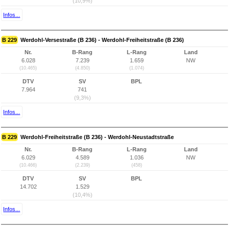
(10,9%)
Infos...
B 229
Werdohl-Versestraße (B 236) - Werdohl-Freiheitstraße (B 236)
Nr.
B-Rang
L-Rang
Land
6.028
7.239
1.659
NW
(10.465)
(4.850)
(1.074)
DTV
SV
BPL
7.964
741
(9,3%)
Infos...
B 229
Werdohl-Freiheitstraße (B 236) - Werdohl-Neustadtstraße
Nr.
B-Rang
L-Rang
Land
6.029
4.589
1.036
NW
(10.466)
(2.239)
(458)
DTV
SV
BPL
14.702
1.529
(10,4%)
Infos...