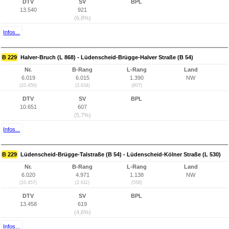
DTV
SV
BPL
13.540
921
(6,8%)
Infos...
B 229
Halver-Bruch (L 868) - Lüdenscheid-Brügge-Halver Straße (B 54)
Nr.
B-Rang
L-Rang
Land
6.019
6.015
1.390
NW
(10.456)
(3.634)
(807)
DTV
SV
BPL
10.651
607
(5,7%)
Infos...
B 229
Lüdenscheid-Brügge-Talstraße (B 54) - Lüdenscheid-Kölner Straße (L 530)
Nr.
B-Rang
L-Rang
Land
6.020
4.971
1.138
NW
(10.457)
(2.611)
(558)
DTV
SV
BPL
13.458
619
(4,6%)
Infos...