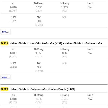
Nr.
B-Rang
L-Rang
Land
6.016
5.898
1.365
NW
(10.453)
(3.519)
(782)
DTV
SV
BPL
10.929
689
(6,3%)
Infos...
B 229
Halver-Eichholz-Von-Vincke-Straße (K 37) - Halver-Eichholz-Falkenstraße
Nr.
B-Rang
L-Rang
Land
6.017
4.055
896
NW
(10.454)
(1.728)
(321)
DTV
SV
BPL
16.656
766
(4,6%)
Infos...
B 229
Halver-Eichholz-Falkenstraße - Halver-Bruch (L 868)
Nr.
B-Rang
L-Rang
Land
6.018
4.942
1.131
NW
(10.455)
(2.582)
(551)