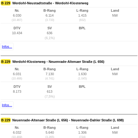
B 229
Werdohl-Neustadtstraße - Werdohl-Klosterweg
Nr.
B-Rang
L-Rang
Land
6.030
6.114
1.415
NW
(10.467)
(3.733)
(832)
DTV
SV
BPL
10.434
636
(6,1%)
Infos...
B 229
Werdohl-Klosterweg - Neuenrade-Altenaer Straße (L 656)
Nr.
B-Rang
L-Rang
Land
6.031
7.130
1.630
NW
(10.468)
(4.741)
(1.045)
DTV
SV
BPL
8.173
613
(7,5%)
Infos...
B 229
Neuenrade-Altenaer Straße (L 656) - Neuenrade-Dahler Straße (L 698)
Nr.
B-Rang
L-Rang
Land
6.032
5.640
1.306
NW
(10.469)
(3.265)
(724)