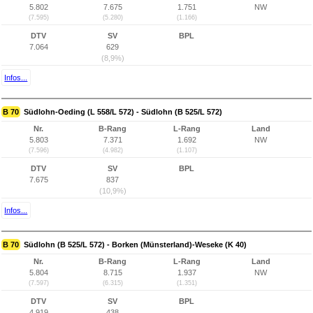
5.802
7.675
1.751
NW
(7.595)
(5.280)
(1.166)
DTV
SV
BPL
7.064
629
(8,9%)
Infos...
B 70
Südlohn-Oeding (L 558/L 572) - Südlohn (B 525/L 572)
Nr.
B-Rang
L-Rang
Land
5.803
7.371
1.692
NW
(7.596)
(4.982)
(1.107)
DTV
SV
BPL
7.675
837
(10,9%)
Infos...
B 70
Südlohn (B 525/L 572) - Borken (Münsterland)-Weseke (K 40)
Nr.
B-Rang
L-Rang
Land
5.804
8.715
1.937
NW
(7.597)
(6.315)
(1.351)
DTV
SV
BPL
4.919
438