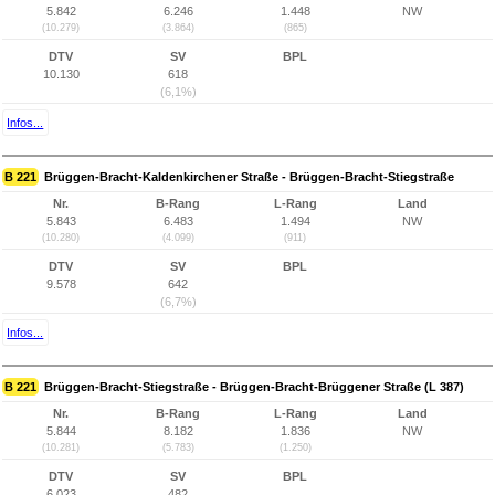
5.842
6.246
1.448
NW
(10.279)
(3.864)
(865)
DTV
SV
BPL
10.130
618
(6,1%)
Infos...
B 221
Brüggen-Bracht-Kaldenkirchener Straße - Brüggen-Bracht-Stiegstraße
Nr.
B-Rang
L-Rang
Land
5.843
6.483
1.494
NW
(10.280)
(4.099)
(911)
DTV
SV
BPL
9.578
642
(6,7%)
Infos...
B 221
Brüggen-Bracht-Stiegstraße - Brüggen-Bracht-Brüggener Straße (L 387)
Nr.
B-Rang
L-Rang
Land
5.844
8.182
1.836
NW
(10.281)
(5.783)
(1.250)
DTV
SV
BPL
6.023
482