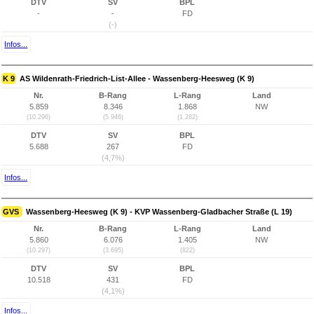
DTV
SV
BPL
-
-
FD
(-)
Infos...
K 9
AS Wildenrath-Friedrich-List-Allee - Wassenberg-Heesweg (K 9)
Nr.
B-Rang
L-Rang
Land
5.859
8.346
1.868
NW
(10.296)
(5.946)
(1.282)
DTV
SV
BPL
5.688
267
FD
(4,7%)
Infos...
GVS
Wassenberg-Heesweg (K 9) - KVP Wassenberg-Gladbacher Straße (L 19)
Nr.
B-Rang
L-Rang
Land
5.860
6.076
1.405
NW
(10.297)
(3.695)
(822)
DTV
SV
BPL
10.518
431
FD
(4,1%)
Infos...