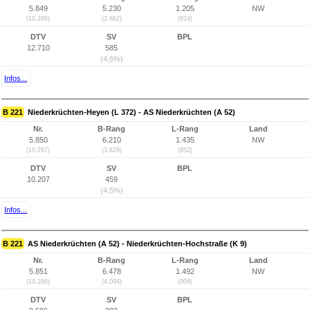
5.849
5.230
1.205
NW
(10.286)
(2.862)
(624)
DTV
SV
BPL
12.710
585
(4,6%)
Infos...
B 221
Niederkrüchten-Heyen (L 372) - AS Niederkrüchten (A 52)
Nr.
B-Rang
L-Rang
Land
5.850
6.210
1.435
NW
(10.287)
(3.829)
(852)
DTV
SV
BPL
10.207
459
(4,5%)
Infos...
B 221
AS Niederkrüchten (A 52) - Niederkrüchten-Hochstraße (K 9)
Nr.
B-Rang
L-Rang
Land
5.851
6.478
1.492
NW
(10.288)
(4.094)
(909)
DTV
SV
BPL