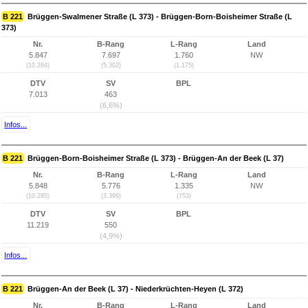
B 221
Brüggen-Swalmener Straße (L 373) - Brüggen-Born-Boisheimer Straße (L
373)
Nr.
B-Rang
L-Rang
Land
5.847
7.697
1.760
NW
(10.284)
(5.302)
(1.175)
DTV
SV
BPL
7.013
463
(6,6%)
Infos...
B 221
Brüggen-Born-Boisheimer Straße (L 373) - Brüggen-An der Beek (L 37)
Nr.
B-Rang
L-Rang
Land
5.848
5.776
1.335
NW
(10.285)
(3.399)
(753)
DTV
SV
BPL
11.219
550
(4,9%)
Infos...
B 221
Brüggen-An der Beek (L 37) - Niederkrüchten-Heyen (L 372)
Nr.
B-Rang
L-Rang
Land