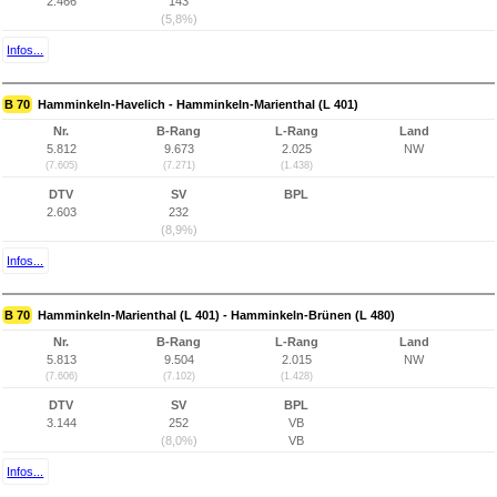
2.466
143
(5,8%)
Infos...
B 70
Hamminkeln-Havelich - Hamminkeln-Marienthal (L 401)
Nr.
B-Rang
L-Rang
Land
5.812
9.673
2.025
NW
(7.605)
(7.271)
(1.438)
DTV
SV
BPL
2.603
232
(8,9%)
Infos...
B 70
Hamminkeln-Marienthal (L 401) - Hamminkeln-Brünen (L 480)
Nr.
B-Rang
L-Rang
Land
5.813
9.504
2.015
NW
(7.606)
(7.102)
(1.428)
DTV
SV
BPL
3.144
252
VB
(8,0%)
VB
Infos...