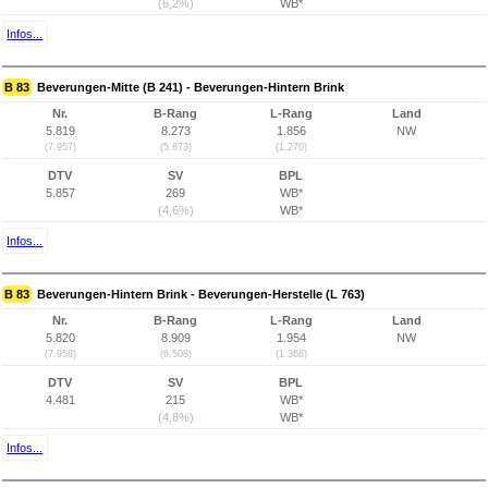
(6,2%)
WB*
Infos...
B 83
Beverungen-Mitte (B 241) - Beverungen-Hintern Brink
Nr.
B-Rang
L-Rang
Land
5.819
8.273
1.856
NW
(7.957)
(5.873)
(1.270)
DTV
SV
BPL
5.857
269
WB*
(4,6%)
WB*
Infos...
B 83
Beverungen-Hintern Brink - Beverungen-Herstelle (L 763)
Nr.
B-Rang
L-Rang
Land
5.820
8.909
1.954
NW
(7.958)
(6.508)
(1.368)
DTV
SV
BPL
4.481
215
WB*
(4,8%)
WB*
Infos...