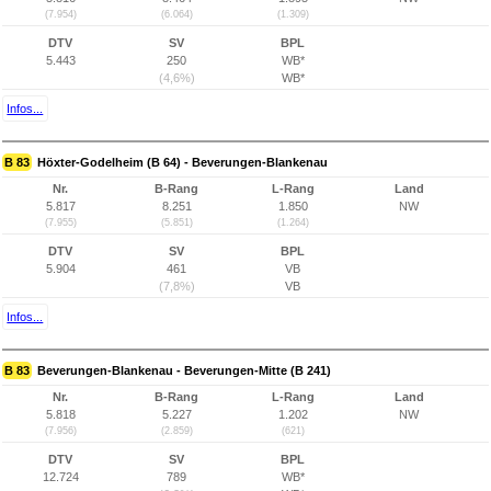
(7.954)
(6.064)
(1.309)
DTV
SV
BPL
5.443
250
WB*
(4,6%)
WB*
Infos...
B 83
Höxter-Godelheim (B 64) - Beverungen-Blankenau
Nr.
B-Rang
L-Rang
Land
5.817
8.251
1.850
NW
(7.955)
(5.851)
(1.264)
DTV
SV
BPL
5.904
461
VB
(7,8%)
VB
Infos...
B 83
Beverungen-Blankenau - Beverungen-Mitte (B 241)
Nr.
B-Rang
L-Rang
Land
5.818
5.227
1.202
NW
(7.956)
(2.859)
(621)
DTV
SV
BPL
12.724
789
WB*