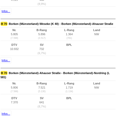
(8,9%)
Infos...
B 70
Borken (Münsterland)-Weseke (K 40) - Borken (Münsterland)-Ahauser Straße
Nr.
B-Rang
L-Rang
Land
5.805
5.896
1.364
NW
(7.598)
(3.517)
(781)
DTV
SV
BPL
10.932
732
(6,7%)
Infos...
B 70
Borken (Münsterland)-Ahauser Straße - Borken (Münsterland)-Nordring (L
581)
Nr.
B-Rang
L-Rang
Land
5.806
7.521
1.719
NW
(7.599)
(5.130)
(1.134)
DTV
SV
BPL
7.370
641
(8,7%)
Infos...