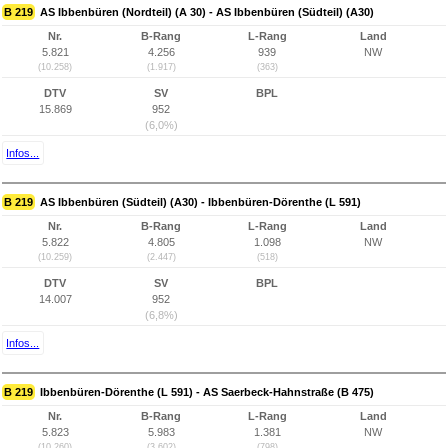
B 219
AS Ibbenbüren (Nordteil) (A 30) - AS Ibbenbüren (Südteil) (A30)
Nr.
B-Rang
L-Rang
Land
5.821
4.256
939
NW
(10.258)
(1.917)
(363)
DTV
SV
BPL
15.869
952
(6,0%)
Infos...
B 219
AS Ibbenbüren (Südteil) (A30) - Ibbenbüren-Dörenthe (L 591)
Nr.
B-Rang
L-Rang
Land
5.822
4.805
1.098
NW
(10.259)
(2.447)
(518)
DTV
SV
BPL
14.007
952
(6,8%)
Infos...
B 219
Ibbenbüren-Dörenthe (L 591) - AS Saerbeck-Hahnstraße (B 475)
Nr.
B-Rang
L-Rang
Land
5.823
5.983
1.381
NW
(10.260)
(3.602)
(798)