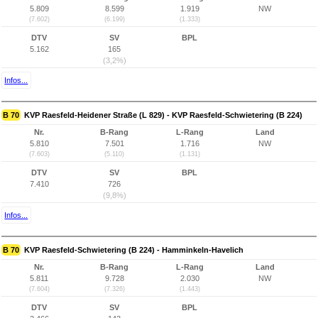
5.809
8.599
1.919
NW
(7.602)
(6.199)
(1.333)
DTV
SV
BPL
5.162
165
(3,2%)
Infos...
B 70
KVP Raesfeld-Heidener Straße (L 829) - KVP Raesfeld-Schwietering (B 224)
Nr.
B-Rang
L-Rang
Land
5.810
7.501
1.716
NW
(7.603)
(5.110)
(1.131)
DTV
SV
BPL
7.410
726
(9,8%)
Infos...
B 70
KVP Raesfeld-Schwietering (B 224) - Hamminkeln-Havelich
Nr.
B-Rang
L-Rang
Land
5.811
9.728
2.030
NW
(7.604)
(7.326)
(1.443)
DTV
SV
BPL