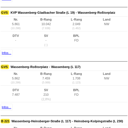
GVS
KVP Wassenberg-Gladbacher Straße (L 19) - Wassenberg-Roßtorplatz
Nr.
B-Rang
L-Rang
Land
5.861
10.042
2.049
NW
(10.298)
(7.638)
(1.462)
DTV
SV
BPL
-
-
FD
(-)
Infos...
GVS
Wassenberg-Roßtorplatz - Wassenberg (L 117)
Nr.
B-Rang
L-Rang
Land
5.862
7.459
1.708
NW
(10.299)
(5.069)
(1.123)
DTV
SV
BPL
7.487
210
FD
(2,8%)
Infos...
B 221
Wassenberg-Heinsberger-Straße (L 117) - Heinsberg-Kolpingstraße (L 230)