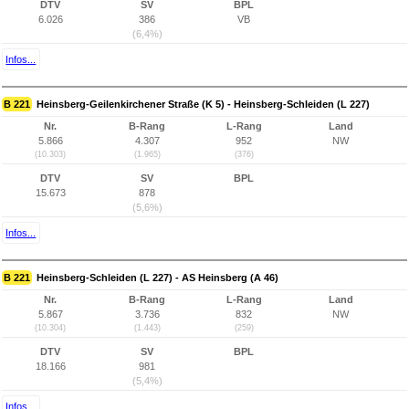
DTV
SV
BPL
6.026
386
VB
(6,4%)
Infos...
B 221
Heinsberg-Geilenkirchener Straße (K 5) - Heinsberg-Schleiden (L 227)
Nr.
B-Rang
L-Rang
Land
5.866
4.307
952
NW
(10.303)
(1.965)
(376)
DTV
SV
BPL
15.673
878
(5,6%)
Infos...
B 221
Heinsberg-Schleiden (L 227) - AS Heinsberg (A 46)
Nr.
B-Rang
L-Rang
Land
5.867
3.736
832
NW
(10.304)
(1.443)
(259)
DTV
SV
BPL
18.166
981
(5,4%)
Infos...