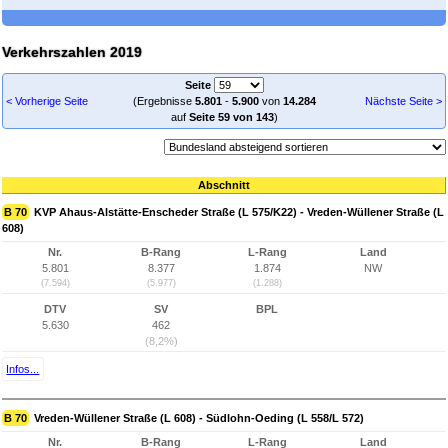
Verkehrszahlen 2019
Seite
< Vorherige Seite
(Ergebnisse
5.801
-
5.900
von
14.284
Nächste Seite >
auf
Seite 59 von 143
)
Abschnitt
B 70
KVP Ahaus-Alstätte-Enscheder Straße (L 575/K22) - Vreden-Wüllener Straße (L
608)
Nr.
B-Rang
L-Rang
Land
5.801
8.377
1.874
NW
(7.594)
(5.977)
(1.288)
DTV
SV
BPL
5.630
462
(8,2%)
Infos...
B 70
Vreden-Wüllener Straße (L 608) - Südlohn-Oeding (L 558/L 572)
Nr.
B-Rang
L-Rang
Land