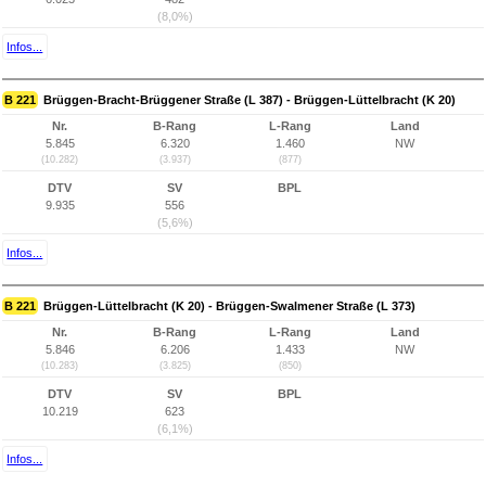
(8,0%)
Infos...
B 221
Brüggen-Bracht-Brüggener Straße (L 387) - Brüggen-Lüttelbracht (K 20)
Nr.
B-Rang
L-Rang
Land
5.845
6.320
1.460
NW
(10.282)
(3.937)
(877)
DTV
SV
BPL
9.935
556
(5,6%)
Infos...
B 221
Brüggen-Lüttelbracht (K 20) - Brüggen-Swalmener Straße (L 373)
Nr.
B-Rang
L-Rang
Land
5.846
6.206
1.433
NW
(10.283)
(3.825)
(850)
DTV
SV
BPL
10.219
623
(6,1%)
Infos...