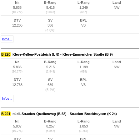
Nr.
B-Rang
L-Rang
Land
5.835
5.415
1.249
NW
(10.272)
(3.043)
(667)
DTV
SV
BPL
12.205
586
VB
(4,8%)
Infos...
B 220
Kleve-Kellen-Postdeich (L 8) - Kleve-Emmericher Straße (B 9)
Nr.
B-Rang
L-Rang
Land
5.836
5.215
1.199
NW
(10.273)
(2.848)
(618)
DTV
SV
BPL
12.768
689
VB
(5,4%)
Infos...
B 221
südl. Straelen-Quellenweg (B 58) - Straelen-Broekhuysen (K 24)
Nr.
B-Rang
L-Rang
Land
5.837
8.257
1.853
NW
(10.274)
(5.857)
(1.267)
DTV
SV
BPL