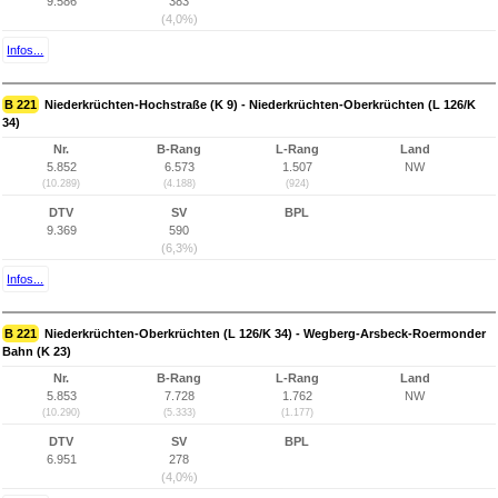
9.586
383
(4,0%)
Infos...
B 221
Niederkrüchten-Hochstraße (K 9) - Niederkrüchten-Oberkrüchten (L 126/K
34)
Nr.
B-Rang
L-Rang
Land
5.852
6.573
1.507
NW
(10.289)
(4.188)
(924)
DTV
SV
BPL
9.369
590
(6,3%)
Infos...
B 221
Niederkrüchten-Oberkrüchten (L 126/K 34) - Wegberg-Arsbeck-Roermonder
Bahn (K 23)
Nr.
B-Rang
L-Rang
Land
5.853
7.728
1.762
NW
(10.290)
(5.333)
(1.177)
DTV
SV
BPL
6.951
278
(4,0%)