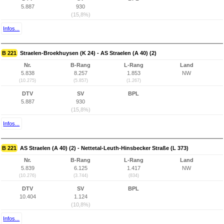
5.887
930
(15,8%)
Infos...
B 221
Straelen-Broekhuysen (K 24) - AS Straelen (A 40) (2)
Nr.
B-Rang
L-Rang
Land
5.838
8.257
1.853
NW
(10.275)
(5.857)
(1.267)
DTV
SV
BPL
5.887
930
(15,8%)
Infos...
B 221
AS Straelen (A 40) (2) - Nettetal-Leuth-Hinsbecker Straße (L 373)
Nr.
B-Rang
L-Rang
Land
5.839
6.125
1.417
NW
(10.276)
(3.744)
(834)
DTV
SV
BPL
10.404
1.124
(10,8%)
Infos...