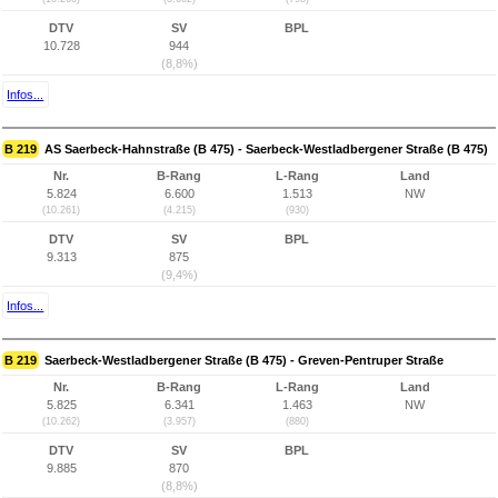
DTV
SV
BPL
10.728
944
(8,8%)
Infos...
B 219
AS Saerbeck-Hahnstraße (B 475) - Saerbeck-Westladbergener Straße (B 475)
Nr.
B-Rang
L-Rang
Land
5.824
6.600
1.513
NW
(10.261)
(4.215)
(930)
DTV
SV
BPL
9.313
875
(9,4%)
Infos...
B 219
Saerbeck-Westladbergener Straße (B 475) - Greven-Pentruper Straße
Nr.
B-Rang
L-Rang
Land
5.825
6.341
1.463
NW
(10.262)
(3.957)
(880)
DTV
SV
BPL
9.885
870
(8,8%)