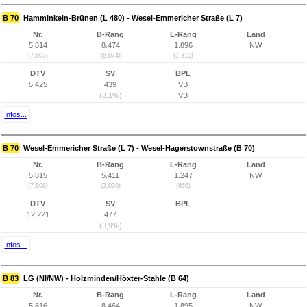
B 70
Hamminkeln-Brünen (L 480) - Wesel-Emmericher Straße (L 7)
Nr.
B-Rang
L-Rang
Land
5.814
8.474
1.896
NW
(7.607)
(6.074)
(1.310)
DTV
SV
BPL
5.425
439
VB
(8,1%)
VB
Infos...
B 70
Wesel-Emmericher Straße (L 7) - Wesel-Hagerstownstraße (B 70)
Nr.
B-Rang
L-Rang
Land
5.815
5.411
1.247
NW
(7.608)
(3.039)
(665)
DTV
SV
BPL
12.221
477
(3,9%)
Infos...
B 83
LG (NI/NW) - Holzminden/Höxter-Stahle (B 64)
Nr.
B-Rang
L-Rang
Land
5.816
8.464
1.895
NW