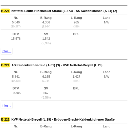
B 221
Nettetal-Leuth-Hinsbecker Straße (L 373) - AS Kaldenkirchen (A 61) (2)
Nr.
B-Rang
L-Rang
Land
5.840
4.336
965
NW
(10.277)
(1.994)
(389)
DTV
SV
BPL
15.578
1.542
(9,9%)
Infos...
B 221
AS Kaldenkirchen-Süd (A 61) (3) - KVP Nettetal-Breyell (L 29)
Nr.
B-Rang
L-Rang
Land
5.841
6.165
1.427
NW
(10.278)
(3.784)
(844)
DTV
SV
BPL
10.305
567
(5,5%)
Infos...
B 221
KVP Nettetal-Breyell (L 29) - Brüggen-Bracht-Kaldenkirchener Straße
Nr.
B-Rang
L-Rang
Land