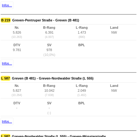
Infos...
B 219
Greven-Pentruper Straße - Greven (B 481)
Nr.
B-Rang
L-Rang
Land
5.826
6.391
1.473
NW
(10.263)
(4.007)
(890)
DTV
SV
BPL
9.781
978
(10,0%)
Infos...
L 587
Greven (B 481) - Greven-Nordwalder Straße (L 555)
Nr.
B-Rang
L-Rang
Land
5.827
10.042
2.049
NW
(10.264)
(7.638)
(1.462)
DTV
SV
BPL
-
-
(-)
Infos...
L 587
Greven-Nordwalder Straße (L 555) - Greven-Münsterstraße