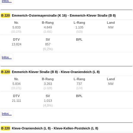
Infos...
B 220
Emmerich-Ostermayerstraße (K 16) - Emmerich-Klever Straße (B 8)
Nr.
B-Rang
L-Rang
Land
5.833
4.849
1.105
NW
(10.270)
(2.491)
(525)
DTV
SV
BPL
13.824
857
(6,2%)
Infos...
B 220
Emmerich-Klever Straße (B 8) - Kleve-Oraniendeich (L 8)
Nr.
B-Rang
L-Rang
Land
5.834
3.263
737
NW
(10.271)
(1.028)
(174)
DTV
SV
BPL
21.111
1.013
(4,8%)
Infos...
B 220
Kleve-Oraniendeich (L 8) - Kleve-Kellen-Postdeich (L 8)