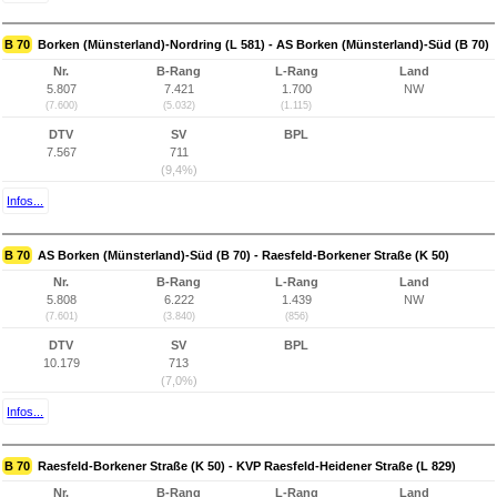
B 70
Borken (Münsterland)-Nordring (L 581) - AS Borken (Münsterland)-Süd (B 70)
Nr.
B-Rang
L-Rang
Land
5.807
7.421
1.700
NW
(7.600)
(5.032)
(1.115)
DTV
SV
BPL
7.567
711
(9,4%)
Infos...
B 70
AS Borken (Münsterland)-Süd (B 70) - Raesfeld-Borkener Straße (K 50)
Nr.
B-Rang
L-Rang
Land
5.808
6.222
1.439
NW
(7.601)
(3.840)
(856)
DTV
SV
BPL
10.179
713
(7,0%)
Infos...
B 70
Raesfeld-Borkener Straße (K 50) - KVP Raesfeld-Heidener Straße (L 829)
Nr.
B-Rang
L-Rang
Land