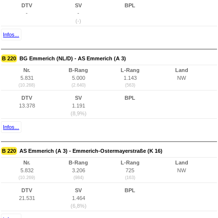
DTV
SV
BPL
-
-
(-)
Infos...
B 220
BG Emmerich (NL/D) - AS Emmerich (A 3)
Nr.
B-Rang
L-Rang
Land
5.831
5.000
1.143
NW
(10.268)
(2.640)
(563)
DTV
SV
BPL
13.378
1.191
(8,9%)
Infos...
B 220
AS Emmerich (A 3) - Emmerich-Ostermayerstraße (K 16)
Nr.
B-Rang
L-Rang
Land
5.832
3.206
725
NW
(10.269)
(984)
(163)
DTV
SV
BPL
21.531
1.464
(6,8%)