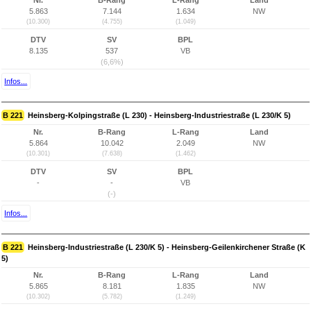
Nr.
B-Rang
L-Rang
Land
5.863
7.144
1.634
NW
(10.300)
(4.755)
(1.049)
DTV
SV
BPL
8.135
537
VB
(6,6%)
Infos...
B 221
Heinsberg-Kolpingstraße (L 230) - Heinsberg-Industriestraße (L 230/K 5)
Nr.
B-Rang
L-Rang
Land
5.864
10.042
2.049
NW
(10.301)
(7.638)
(1.462)
DTV
SV
BPL
-
-
VB
(-)
Infos...
B 221
Heinsberg-Industriestraße (L 230/K 5) - Heinsberg-Geilenkirchener Straße (K
5)
Nr.
B-Rang
L-Rang
Land
5.865
8.181
1.835
NW
(10.302)
(5.782)
(1.249)