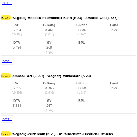
Infos...
B 221
Wegberg-Arsbeck-Roermonder Bahn (K 23) - Arsbeck-Ost (L 367)
Nr.
B-Rang
L-Rang
Land
5.854
8.441
1.886
NW
(10.291)
(6.041)
(1.300)
DTV
SV
BPL
5.496
269
(4,9%)
Infos...
B 221
Arsbeck-Ost (L 367) - Wegberg-Wildenrath (K 23)
Nr.
B-Rang
L-Rang
Land
5.855
8.346
1.868
NW
(10.292)
(5.946)
(1.282)
DTV
SV
BPL
5.688
267
(4,7%)
Infos...
B 221
Wegberg-Wildenrath (K 23) - AS Wildenrath-Friedrich-List-Allee