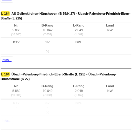
L 164
AS Geilenkirchen-Hünshoven (B 56/K 27) - Übach-Palenberg-Friedrich-Ebert-
Straße (L 225)
Nr.
B-Rang
L-Rang
Land
5.868
10.042
2.049
NW
(10.305)
(7.638)
(1.462)
DTV
SV
BPL
-
-
(-)
Infos...
L 164
Übach-Palenberg-Friedrich-Ebert-Straße (L 225) - Übach-Palenberg-
Brünestraße (K 27)
Nr.
B-Rang
L-Rang
Land
5.869
10.042
2.049
NW
(10.306)
(7.638)
(1.462)
DTV
SV
BPL
-
-
(-)
Infos...