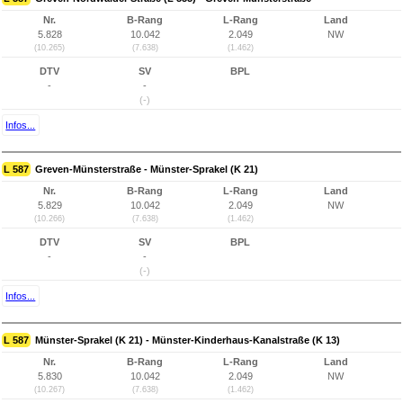
Nr.
B-Rang
L-Rang
Land
5.828
10.042
2.049
NW
(10.265)
(7.638)
(1.462)
DTV
SV
BPL
-
-
(-)
Infos...
L 587
Greven-Münsterstraße - Münster-Sprakel (K 21)
Nr.
B-Rang
L-Rang
Land
5.829
10.042
2.049
NW
(10.266)
(7.638)
(1.462)
DTV
SV
BPL
-
-
(-)
Infos...
L 587
Münster-Sprakel (K 21) - Münster-Kinderhaus-Kanalstraße (K 13)
Nr.
B-Rang
L-Rang
Land
5.830
10.042
2.049
NW
(10.267)
(7.638)
(1.462)