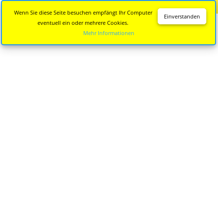
Diese Seite wird nicht mehr aktualisiert.
Zur neuen Seite
Wenn Sie diese Seite besuchen empfängt Ihr Computer
Einverstanden
eventuell ein oder mehrere Cookies.
Mehr Informationen