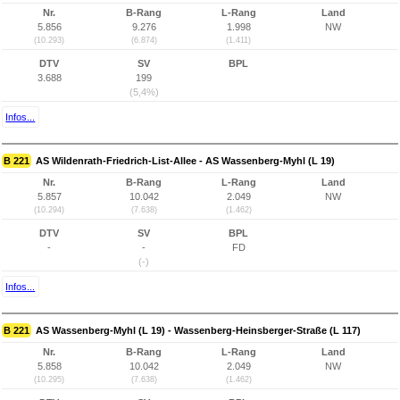
Nr.
B-Rang
L-Rang
Land
5.856
9.276
1.998
NW
(10.293)
(6.874)
(1.411)
DTV
SV
BPL
3.688
199
(5,4%)
Infos...
B 221
AS Wildenrath-Friedrich-List-Allee - AS Wassenberg-Myhl (L 19)
Nr.
B-Rang
L-Rang
Land
5.857
10.042
2.049
NW
(10.294)
(7.638)
(1.462)
DTV
SV
BPL
-
-
FD
(-)
Infos...
B 221
AS Wassenberg-Myhl (L 19) - Wassenberg-Heinsberger-Straße (L 117)
Nr.
B-Rang
L-Rang
Land
5.858
10.042
2.049
NW
(10.295)
(7.638)
(1.462)