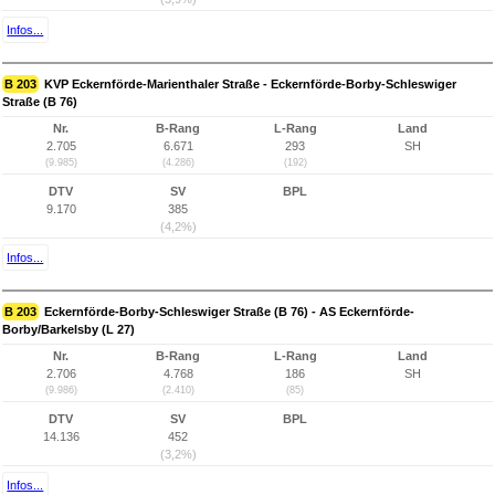
Infos...
B 203
KVP Eckernförde-Marienthaler Straße - Eckernförde-Borby-Schleswiger
Straße (B 76)
Nr.
B-Rang
L-Rang
Land
2.705
6.671
293
SH
(9.985)
(4.286)
(192)
DTV
SV
BPL
9.170
385
(4,2%)
Infos...
B 203
Eckernförde-Borby-Schleswiger Straße (B 76) - AS Eckernförde-
Borby/Barkelsby (L 27)
Nr.
B-Rang
L-Rang
Land
2.706
4.768
186
SH
(9.986)
(2.410)
(85)
DTV
SV
BPL
14.136
452
(3,2%)
Infos...