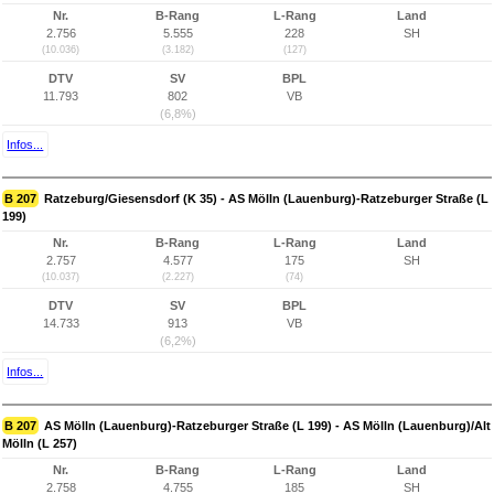
Nr.
B-Rang
L-Rang
Land
2.756
5.555
228
SH
(10.036)
(3.182)
(127)
DTV
SV
BPL
11.793
802
VB
(6,8%)
Infos...
B 207
Ratzeburg/Giesensdorf (K 35) - AS Mölln (Lauenburg)-Ratzeburger Straße (L
199)
Nr.
B-Rang
L-Rang
Land
2.757
4.577
175
SH
(10.037)
(2.227)
(74)
DTV
SV
BPL
14.733
913
VB
(6,2%)
Infos...
B 207
AS Mölln (Lauenburg)-Ratzeburger Straße (L 199) - AS Mölln (Lauenburg)/Alt
Mölln (L 257)
Nr.
B-Rang
L-Rang
Land
2.758
4.755
185
SH