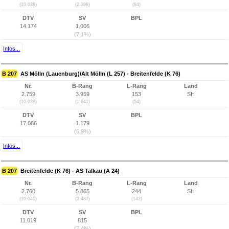
(10.038)
(2.398)
(84)
DTV
SV
BPL
14.174
1.006
(7,1%)
Infos...
B 207
AS Mölln (Lauenburg)/Alt Mölln (L 257) - Breitenfelde (K 76)
Nr.
B-Rang
L-Rang
Land
2.759
3.959
153
SH
(10.039)
(1.641)
(54)
DTV
SV
BPL
17.086
1.179
(6,9%)
Infos...
B 207
Breitenfelde (K 76) - AS Talkau (A 24)
Nr.
B-Rang
L-Rang
Land
2.760
5.865
244
SH
(10.040)
(3.487)
(143)
DTV
SV
BPL
11.019
815
(7,4%)