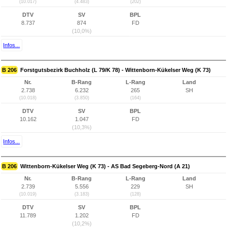
(10.017)
(4.483)
(202)
DTV
SV
BPL
8.737
874
FD
(10,0%)
Infos...
B 206
Forstgutsbezirk Buchholz (L 79/K 78) - Wittenborn-Kükelser Weg (K 73)
Nr.
B-Rang
L-Rang
Land
2.738
6.232
265
SH
(10.018)
(3.850)
(164)
DTV
SV
BPL
10.162
1.047
FD
(10,3%)
Infos...
B 206
Wittenborn-Kükelser Weg (K 73) - AS Bad Segeberg-Nord (A 21)
Nr.
B-Rang
L-Rang
Land
2.739
5.556
229
SH
(10.019)
(3.183)
(128)
DTV
SV
BPL
11.789
1.202
FD
(10,2%)