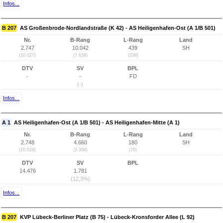
Infos...
B 207
AS Großenbrode-Nordlandstraße (K 42) - AS Heiligenhafen-Ost (A 1/B 501)
Nr.
B-Rang
L-Rang
Land
2.747
10.042
439
SH
(10.027)
(7.638)
(338)
DTV
SV
BPL
-
-
FD
(-)
Infos...
A 1
AS Heiligenhafen-Ost (A 1/B 501) - AS Heiligenhafen-Mitte (A 1)
Nr.
B-Rang
L-Rang
Land
2.748
4.660
180
SH
(10.028)
(2.306)
(79)
DTV
SV
BPL
14.476
1.781
(12,3%)
Infos...
B 207
KVP Lübeck-Berliner Platz (B 75) - Lübeck-Kronsforder Allee (L 92)