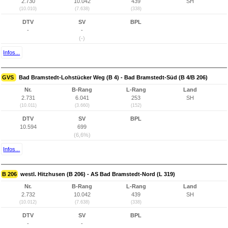
2.730
10.042
439
SH
(10.010)
(7.638)
(338)
DTV
SV
BPL
-
-
(-)
Infos...
GVS
Bad Bramstedt-Lohstücker Weg (B 4) - Bad Bramstedt-Süd (B 4/B 206)
Nr.
B-Rang
L-Rang
Land
2.731
6.041
253
SH
(10.011)
(3.660)
(152)
DTV
SV
BPL
10.594
699
(6,6%)
Infos...
B 206
westl. Hitzhusen (B 206) - AS Bad Bramstedt-Nord (L 319)
Nr.
B-Rang
L-Rang
Land
2.732
10.042
439
SH
(10.012)
(7.638)
(338)
DTV
SV
BPL
-
-