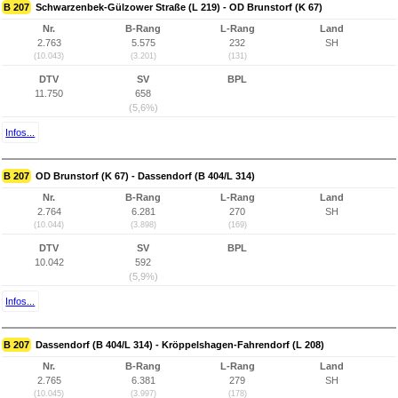
B 207
Schwarzenbek-Gülzower Straße (L 219) - OD Brunstorf (K 67)
Nr.
B-Rang
L-Rang
Land
2.763
5.575
232
SH
(10.043)
(3.201)
(131)
DTV
SV
BPL
11.750
658
(5,6%)
Infos...
B 207
OD Brunstorf (K 67) - Dassendorf (B 404/L 314)
Nr.
B-Rang
L-Rang
Land
2.764
6.281
270
SH
(10.044)
(3.898)
(169)
DTV
SV
BPL
10.042
592
(5,9%)
Infos...
B 207
Dassendorf (B 404/L 314) - Kröppelshagen-Fahrendorf (L 208)
Nr.
B-Rang
L-Rang
Land
2.765
6.381
279
SH
(10.045)
(3.997)
(178)