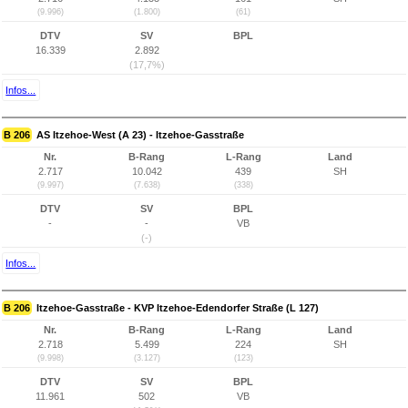
(9.996)
(1.800)
(61)
DTV
SV
BPL
16.339
2.892
(17,7%)
Infos...
B 206
AS Itzehoe-West (A 23) - Itzehoe-Gasstraße
Nr.
B-Rang
L-Rang
Land
2.717
10.042
439
SH
(9.997)
(7.638)
(338)
DTV
SV
BPL
-
-
VB
(-)
Infos...
B 206
Itzehoe-Gasstraße - KVP Itzehoe-Edendorfer Straße (L 127)
Nr.
B-Rang
L-Rang
Land
2.718
5.499
224
SH
(9.998)
(3.127)
(123)
DTV
SV
BPL
11.961
502
VB