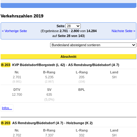
Verkehrszahlen 2019
Seite
< Vorherige Seite
(Ergebnisse
2.701
-
2.800
von
14.284
Nächste Seite >
auf
Seite 28 von 143
)
Abschnitt
B 203
KVP Büdelsdorf/Borgstedt (L 42) - AS Rendsburg/Büdelsdorf (A 7)
Nr.
B-Rang
L-Rang
Land
2.701
5.235
205
SH
(9.981)
(2.867)
(104)
DTV
SV
BPL
12.700
635
(5,0%)
Infos...
B 203
AS Rendsburg/Büdelsdorf (A 7) - Holzbunge (K 2)
Nr.
B-Rang
L-Rang
Land
2.702
7.337
332
SH