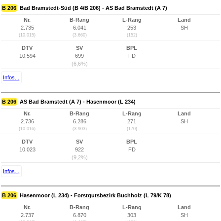
B 206
Bad Bramstedt-Süd (B 4/B 206) - AS Bad Bramstedt (A 7)
Nr.
B-Rang
L-Rang
Land
2.735
6.041
253
SH
(10.015)
(3.660)
(152)
DTV
SV
BPL
10.594
699
FD
(6,6%)
Infos...
B 206
AS Bad Bramstedt (A 7) - Hasenmoor (L 234)
Nr.
B-Rang
L-Rang
Land
2.736
6.286
271
SH
(10.016)
(3.903)
(170)
DTV
SV
BPL
10.023
922
FD
(9,2%)
Infos...
B 206
Hasenmoor (L 234) - Forstgutsbezirk Buchholz (L 79/K 78)
Nr.
B-Rang
L-Rang
Land
2.737
6.870
303
SH