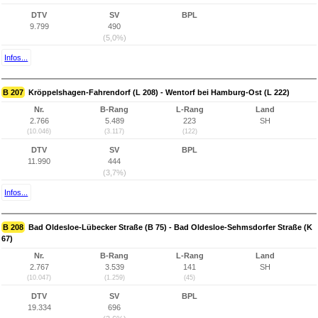
DTV
SV
BPL
9.799
490
(5,0%)
Infos...
B 207
Kröppelshagen-Fahrendorf (L 208) - Wentorf bei Hamburg-Ost (L 222)
Nr.
B-Rang
L-Rang
Land
2.766
5.489
223
SH
(10.046)
(3.117)
(122)
DTV
SV
BPL
11.990
444
(3,7%)
Infos...
B 208
Bad Oldesloe-Lübecker Straße (B 75) - Bad Oldesloe-Sehmsdorfer Straße (K
67)
Nr.
B-Rang
L-Rang
Land
2.767
3.539
141
SH
(10.047)
(1.259)
(45)
DTV
SV
BPL
19.334
696