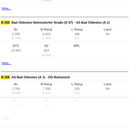
(3,6%)
Infos...
B 208
Bad Oldesloe-Sehmsdorfer Straße (K 67) - AS Bad Oldesloe (A 1)
Nr.
B-Rang
L-Rang
Land
2.768
4.819
188
SH
(10.048)
(2.461)
(87)
DTV
SV
BPL
13.955
614
(4,4%)
Infos...
B 208
AS Bad Oldesloe (A 1) - OD Rethwisch
Nr.
B-Rang
L-Rang
Land
2.769
7.259
328
SH
(10.049)
(4.870)
(227)
DTV
SV
BPL
7.920
380
(4,8%)
Infos...