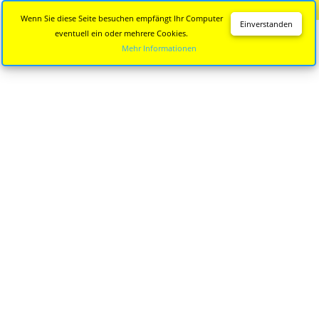
Diese Seite wird nicht mehr aktualisiert.
Zur neuen Seite
Wenn Sie diese Seite besuchen empfängt Ihr Computer
Einverstanden
eventuell ein oder mehrere Cookies.
Mehr Informationen