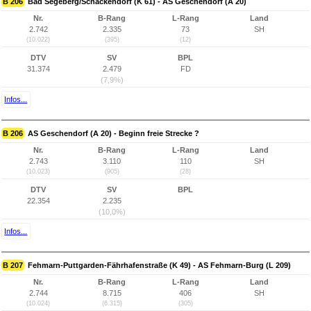
B 206
Bad Segeberg/Schackendorf (K 61) - AS Geschendorf (A 20)
Nr.
B-Rang
L-Rang
Land
2.742
2.335
73
SH
(10.022)
(395)
(12)
DTV
SV
BPL
31.374
2.479
FD
(7,9%)
Infos...
B 206
AS Geschendorf (A 20) - Beginn freie Strecke ?
Nr.
B-Rang
L-Rang
Land
2.743
3.110
110
SH
(10.023)
(905)
(28)
DTV
SV
BPL
22.354
2.235
(10,0%)
Infos...
B 207
Fehmarn-Puttgarden-Fährhafenstraße (K 49) - AS Fehmarn-Burg (L 209)
Nr.
B-Rang
L-Rang
Land
2.744
8.715
406
SH
(10.024)
(6.315)
(305)