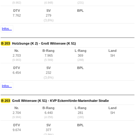
(9.982)
(4.948)
(231)
DTV
SV
BPL
7.762
279
(3,6%)
Infos...
B 203
Holzbunge (K 2) - Groß Wittensee (K 51)
Nr.
B-Rang
L-Rang
Land
2.703
7.965
369
SH
(9.983)
(5.569)
(268)
DTV
SV
BPL
6.454
232
(3,6%)
Infos...
B 203
Groß Wittensee (K 51) - KVP Eckernförde-Marienthaler Straße
Nr.
B-Rang
L-Rang
Land
2.704
6.440
281
SH
(9.984)
(4.056)
(180)
DTV
SV
BPL
9.674
377
(3,9%)