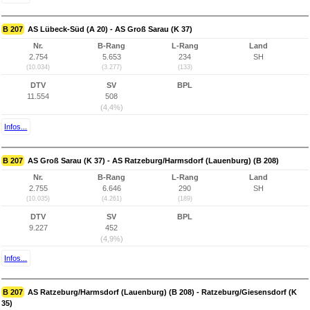
B 207
AS Lübeck-Süd (A 20) - AS Groß Sarau (K 37)
Nr.
B-Rang
L-Rang
Land
2.754
5.653
234
SH
(10.034)
(3.277)
(133)
DTV
SV
BPL
11.554
508
(4,4%)
Infos...
B 207
AS Groß Sarau (K 37) - AS Ratzeburg/Harmsdorf (Lauenburg) (B 208)
Nr.
B-Rang
L-Rang
Land
2.755
6.646
290
SH
(10.035)
(4.261)
(189)
DTV
SV
BPL
9.227
452
(4,9%)
Infos...
B 207
AS Ratzeburg/Harmsdorf (Lauenburg) (B 208) - Ratzeburg/Giesensdorf (K
35)