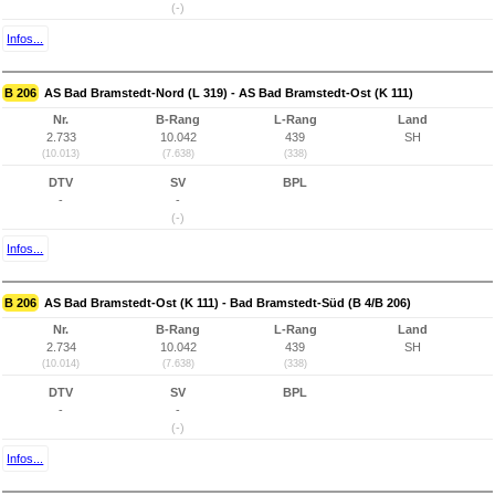
(-)
Infos...
B 206
AS Bad Bramstedt-Nord (L 319) - AS Bad Bramstedt-Ost (K 111)
Nr.
B-Rang
L-Rang
Land
2.733
10.042
439
SH
(10.013)
(7.638)
(338)
DTV
SV
BPL
-
-
(-)
Infos...
B 206
AS Bad Bramstedt-Ost (K 111) - Bad Bramstedt-Süd (B 4/B 206)
Nr.
B-Rang
L-Rang
Land
2.734
10.042
439
SH
(10.014)
(7.638)
(338)
DTV
SV
BPL
-
-
(-)
Infos...