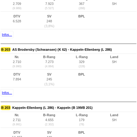
2.709
7.923
367
SH
(9.989)
(5.527)
(266)
DTV
SV
BPL
6.528
248
(3,8%)
Infos...
B 203
AS Brodersby (Schwansen) (K 62) - Kappeln-Ellenberg (L 286)
Nr.
B-Rang
L-Rang
Land
2.710
7.273
329
SH
(9.990)
(4.884)
(228)
DTV
SV
BPL
7.894
245
(3,1%)
Infos...
B 203
Kappeln-Ellenberg (L 286) - Kappeln (B 199/B 201)
Nr.
B-Rang
L-Rang
Land
2.711
4.655
179
SH
(9.991)
(2.302)
(78)
DTV
SV
BPL