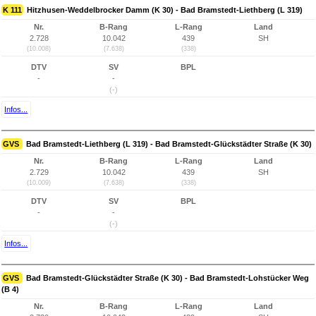
K 111
Hitzhusen-Weddelbrocker Damm (K 30) - Bad Bramstedt-Liethberg (L 319)
Nr.
B-Rang
L-Rang
Land
2.728
10.042
439
SH
(10.008)
(7.638)
(338)
DTV
SV
BPL
-
-
(-)
Infos...
GVS
Bad Bramstedt-Liethberg (L 319) - Bad Bramstedt-Glückstädter Straße (K 30)
Nr.
B-Rang
L-Rang
Land
2.729
10.042
439
SH
(10.009)
(7.638)
(338)
DTV
SV
BPL
-
-
(-)
Infos...
GVS
Bad Bramstedt-Glückstädter Straße (K 30) - Bad Bramstedt-Lohstücker Weg
(B 4)
Nr.
B-Rang
L-Rang
Land