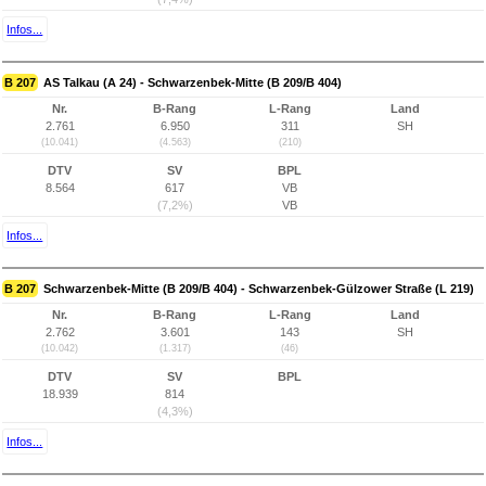
Infos...
B 207
AS Talkau (A 24) - Schwarzenbek-Mitte (B 209/B 404)
Nr.
B-Rang
L-Rang
Land
2.761
6.950
311
SH
(10.041)
(4.563)
(210)
DTV
SV
BPL
8.564
617
VB
(7,2%)
VB
Infos...
B 207
Schwarzenbek-Mitte (B 209/B 404) - Schwarzenbek-Gülzower Straße (L 219)
Nr.
B-Rang
L-Rang
Land
2.762
3.601
143
SH
(10.042)
(1.317)
(46)
DTV
SV
BPL
18.939
814
(4,3%)
Infos...