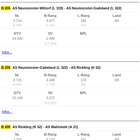
B 205
AS Neumünster-Wittorf (L 319) - AS Neumünster-Gadeland (L 322)
Nr.
B-Rang
L-Rang
Land
2.714
4.677
182
SH
(9.994)
(2.322)
(81)
DTV
SV
BPL
14.430
2.496
(17,3%)
Infos...
B 205
AS Neumünster-Gadeland (L 322) - AS Rickling (K 52)
Nr.
B-Rang
L-Rang
Land
2.715
4.448
170
SH
(9.995)
(2.105)
(69)
DTV
SV
BPL
15.148
3.272
(21,6%)
Infos...
B 205
AS Rickling (K 52) - AS Wahlstedt (A 21)
Nr.
B-Rang
L-Rang
Land
2.716
4.133
161
SH