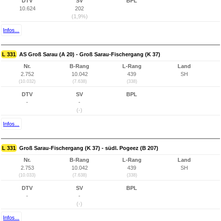
DTV
SV
BPL
10.624
202
(1,9%)
Infos...
L 331
AS Groß Sarau (A 20) - Groß Sarau-Fischergang (K 37)
Nr.
B-Rang
L-Rang
Land
2.752
10.042
439
SH
(10.032)
(7.638)
(338)
DTV
SV
BPL
-
-
(-)
Infos...
L 331
Groß Sarau-Fischergang (K 37) - südl. Pogeez (B 207)
Nr.
B-Rang
L-Rang
Land
2.753
10.042
439
SH
(10.033)
(7.638)
(338)
DTV
SV
BPL
-
-
(-)
Infos...