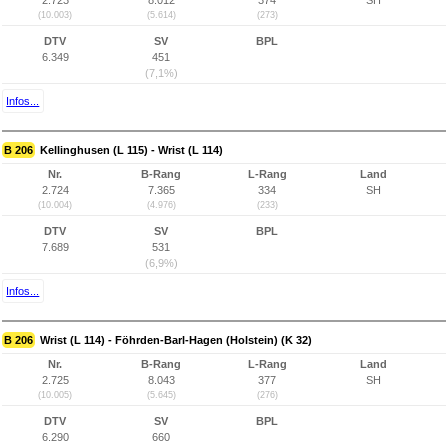
2.723
8.012
374
SH
(10.003)
(5.614)
(273)
DTV
SV
BPL
6.349
451
(7,1%)
Infos...
B 206
Kellinghusen (L 115) - Wrist (L 114)
Nr.
B-Rang
L-Rang
Land
2.724
7.365
334
SH
(10.004)
(4.976)
(233)
DTV
SV
BPL
7.689
531
(6,9%)
Infos...
B 206
Wrist (L 114) - Föhrden-Barl-Hagen (Holstein) (K 32)
Nr.
B-Rang
L-Rang
Land
2.725
8.043
377
SH
(10.005)
(5.645)
(276)
DTV
SV
BPL
6.290
660