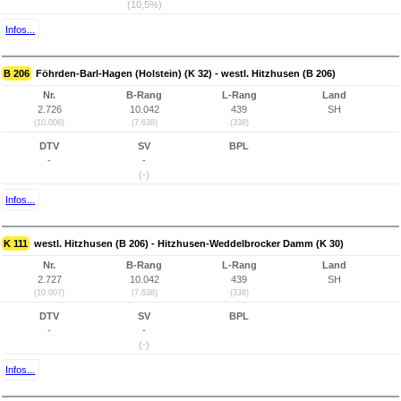
(10,5%)
Infos...
B 206
Föhrden-Barl-Hagen (Holstein) (K 32) - westl. Hitzhusen (B 206)
Nr.
B-Rang
L-Rang
Land
2.726
10.042
439
SH
(10.006)
(7.638)
(338)
DTV
SV
BPL
-
-
(-)
Infos...
K 111
westl. Hitzhusen (B 206) - Hitzhusen-Weddelbrocker Damm (K 30)
Nr.
B-Rang
L-Rang
Land
2.727
10.042
439
SH
(10.007)
(7.638)
(338)
DTV
SV
BPL
-
-
(-)
Infos...