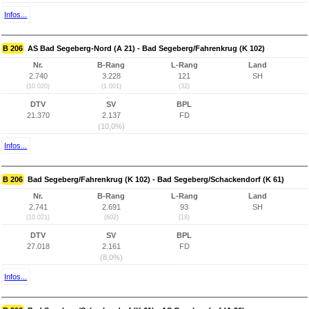
Infos...
B 206
AS Bad Segeberg-Nord (A 21) - Bad Segeberg/Fahrenkrug (K 102)
Nr.
B-Rang
L-Rang
Land
2.740
3.228
121
SH
(10.020)
(1.001)
(32)
DTV
SV
BPL
21.370
2.137
FD
(10,0%)
Infos...
B 206
Bad Segeberg/Fahrenkrug (K 102) - Bad Segeberg/Schackendorf (K 61)
Nr.
B-Rang
L-Rang
Land
2.741
2.691
93
SH
(10.021)
(602)
(18)
DTV
SV
BPL
27.018
2.161
FD
(8,0%)
Infos...