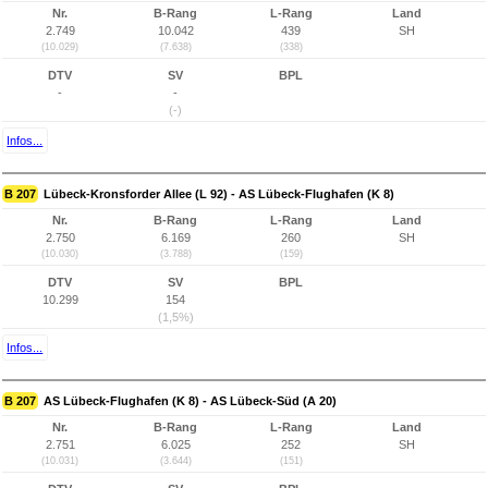
Nr.
B-Rang
L-Rang
Land
2.749
10.042
439
SH
(10.029)
(7.638)
(338)
DTV
SV
BPL
-
-
(-)
Infos...
B 207
Lübeck-Kronsforder Allee (L 92) - AS Lübeck-Flughafen (K 8)
Nr.
B-Rang
L-Rang
Land
2.750
6.169
260
SH
(10.030)
(3.788)
(159)
DTV
SV
BPL
10.299
154
(1,5%)
Infos...
B 207
AS Lübeck-Flughafen (K 8) - AS Lübeck-Süd (A 20)
Nr.
B-Rang
L-Rang
Land
2.751
6.025
252
SH
(10.031)
(3.644)
(151)