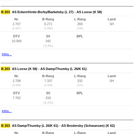
B 203
AS Eckernförde-Borby/Barkelsby (L 27) - AS Loose (K 58)
Nr.
B-Rang
L-Rang
Land
2.707
6.271
269
SH
(9.987)
(3.888)
(168)
DTV
SV
BPL
10.066
342
(3,4%)
Infos...
B 203
AS Loose (K 58) - AS Damp/Thumby (L 26/K 61)
Nr.
B-Rang
L-Rang
Land
2.708
7.337
332
SH
(9.988)
(4.948)
(231)
DTV
SV
BPL
7.762
318
(4,1%)
Infos...
B 203
AS Damp/Thumby (L 26/K 61) - AS Brodersby (Schwansen) (K 62)
Nr.
B-Rang
L-Rang
Land