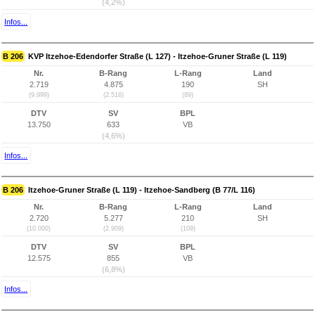
(4,2%)
Infos...
B 206
KVP Itzehoe-Edendorfer Straße (L 127) - Itzehoe-Gruner Straße (L 119)
Nr.
B-Rang
L-Rang
Land
2.719
4.875
190
SH
(9.999)
(2.516)
(89)
DTV
SV
BPL
13.750
633
VB
(4,6%)
Infos...
B 206
Itzehoe-Gruner Straße (L 119) - Itzehoe-Sandberg (B 77/L 116)
Nr.
B-Rang
L-Rang
Land
2.720
5.277
210
SH
(10.000)
(2.909)
(109)
DTV
SV
BPL
12.575
855
VB
(6,8%)
Infos...