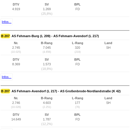
DTV
SV
BPL
4.919
1.269
FD
(25,8%)
Infos...
B 207
AS Fehmarn-Burg (L 209) - AS Fehmarn-Avendorf (L 217)
Nr.
B-Rang
L-Rang
Land
2.745
7.045
320
SH
(10.025)
(4.656)
(219)
DTV
SV
BPL
8.369
1.573
FD
(18,8%)
Infos...
B 207
AS Fehmarn-Avendorf (L 217) - AS Großenbrode-Nordlandstraße (K 42)
Nr.
B-Rang
L-Rang
Land
2.746
4.603
177
SH
(10.026)
(2.251)
(76)
DTV
SV
BPL
14.649
1.787
FD
(12,2%)