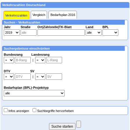
Verkehrszahlen Deutschland
Vergleich
Bedarfsplan 2016
Verkehrszahlen
Suchen - Verkehszahlen
Jahr
Straße
Ort|Zählstelle|TK-Blatt
Land
BPL
Suchergebnisse einschränken
Bundesrang Landesrang
|
DTV SV
|
Bedarfsplan (BPL)-Projekttyp
Infos anzeigen
Suchbegriffe hervorheben