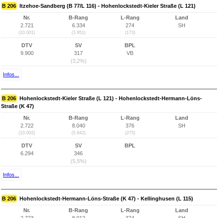
B 206
Itzehoe-Sandberg (B 77/L 116) - Hohenlockstedt-Kieler Straße (L 121)
Nr.
B-Rang
L-Rang
Land
2.721
6.334
274
SH
(10.001)
(3.951)
(173)
DTV
SV
BPL
9.900
317
VB
(3,2%)
Infos...
B 206
Hohenlockstedt-Kieler Straße (L 121) - Hohenlockstedt-Hermann-Löns-
Straße (K 47)
Nr.
B-Rang
L-Rang
Land
2.722
8.040
376
SH
(10.002)
(5.642)
(275)
DTV
SV
BPL
6.294
346
(5,5%)
Infos...
B 206
Hohenlockstedt-Hermann-Löns-Straße (K 47) - Kellinghusen (L 115)
Nr.
B-Rang
L-Rang
Land