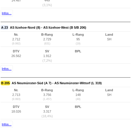
14.487
449
(3,1%)
Infos...
A 23
AS Itzehoe-Nord (8) - AS Itzehoe-West (B 5/B 206)
Nr.
B-Rang
L-Rang
Land
2.712
2.729
95
SH
(9.992)
(631)
(19)
DTV
SV
BPL
26.562
1.912
(7,2%)
Infos...
B 205
AS Neumünster-Süd (A 7) - AS Neumünster-Wittorf (L 319)
Nr.
B-Rang
L-Rang
Land
2.713
3.756
148
SH
(9.993)
(1.457)
(49)
DTV
SV
BPL
18.026
3.317
(18,4%)
Infos...