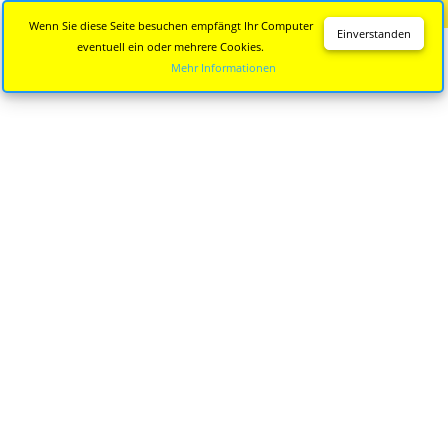
Diese Seite wird nicht mehr aktualisiert.
Zur neuen Seite
Wenn Sie diese Seite besuchen empfängt Ihr Computer
Einverstanden
eventuell ein oder mehrere Cookies.
Mehr Informationen