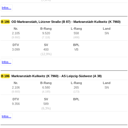
Infos...
B 186
OD Markranstädt, Lützner Straße (B 87) - Markranstädt-Kulkwitz (K 7960)
Nr.
B-Rang
L-Rang
Land
2.105
9.520
558
SN
(9.692)
(7.118)
(466)
DTV
SV
BPL
3.099
400
VB
(12,9%)
Infos...
B 186
Markranstädt-Kulkwitz (K 7960) - AS Leipzig-Südwest (A 38)
Nr.
B-Rang
L-Rang
Land
2.106
6.580
265
SN
(9.693)
(4.195)
(173)
DTV
SV
BPL
9.356
589
(6,3%)
Infos...