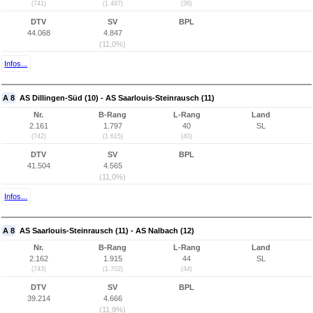
(741)
(1.497)
(36)
DTV
SV
BPL
44.068
4.847
(11,0%)
Infos...
A 8
AS Dillingen-Süd (10) - AS Saarlouis-Steinrausch (11)
Nr.
B-Rang
L-Rang
Land
2.161
1.797
40
SL
(742)
(1.615)
(40)
DTV
SV
BPL
41.504
4.565
(11,0%)
Infos...
A 8
AS Saarlouis-Steinrausch (11) - AS Nalbach (12)
Nr.
B-Rang
L-Rang
Land
2.162
1.915
44
SL
(743)
(1.702)
(44)
DTV
SV
BPL
39.214
4.666
(11,9%)