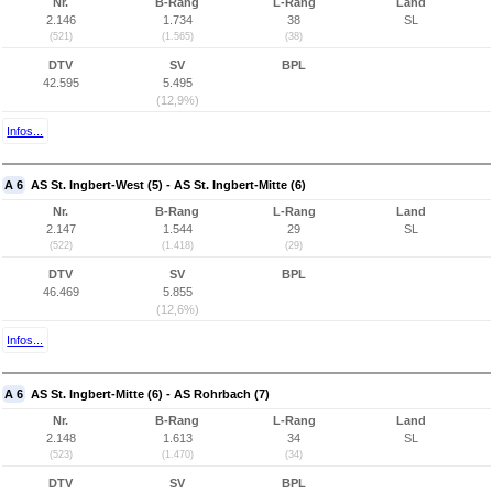
Nr.
B-Rang
L-Rang
Land
2.146
1.734
38
SL
(521)
(1.565)
(38)
DTV
SV
BPL
42.595
5.495
(12,9%)
Infos...
A 6
AS St. Ingbert-West (5) - AS St. Ingbert-Mitte (6)
Nr.
B-Rang
L-Rang
Land
2.147
1.544
29
SL
(522)
(1.418)
(29)
DTV
SV
BPL
46.469
5.855
(12,6%)
Infos...
A 6
AS St. Ingbert-Mitte (6) - AS Rohrbach (7)
Nr.
B-Rang
L-Rang
Land
2.148
1.613
34
SL
(523)
(1.470)
(34)
DTV
SV
BPL