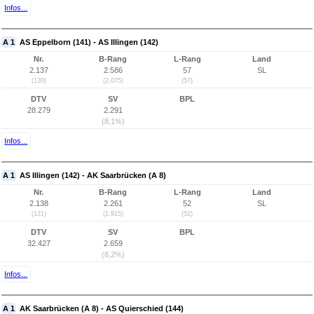
Infos...
A 1
AS Eppelborn (141) - AS Illingen (142)
Nr.
B-Rang
L-Rang
Land
2.137
2.586
57
SL
(130)
(2.075)
(57)
DTV
SV
BPL
28.279
2.291
(8,1%)
Infos...
A 1
AS Illingen (142) - AK Saarbrücken (A 8)
Nr.
B-Rang
L-Rang
Land
2.138
2.261
52
SL
(131)
(1.915)
(52)
DTV
SV
BPL
32.427
2.659
(8,2%)
Infos...
A 1
AK Saarbrücken (A 8) - AS Quierschied (144)