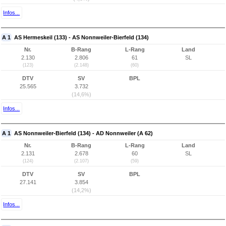
Infos...
A 1
AS Hermeskeil (133) - AS Nonnweiler-Bierfeld (134)
Nr.
B-Rang
L-Rang
Land
2.130
2.806
61
SL
(123)
(2.148)
(60)
DTV
SV
BPL
25.565
3.732
(14,6%)
Infos...
A 1
AS Nonnweiler-Bierfeld (134) - AD Nonnweiler (A 62)
Nr.
B-Rang
L-Rang
Land
2.131
2.678
60
SL
(124)
(2.107)
(59)
DTV
SV
BPL
27.141
3.854
(14,2%)
Infos...