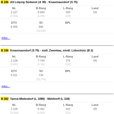
B 186
AS Leipzig-Südwest (A 38) - Knautnaundorf (S 75)
Nr.
B-Rang
L-Rang
Land
2.107
6.994
300
SN
(9.694)
(4.606)
(208)
DTV
SV
BPL
8.456
896
(10,6%)
Infos...
B 186
Knautnaundorf (S 75) - südl. Zwenkau, nördl. Löbschütz (B 2)
Nr.
B-Rang
L-Rang
Land
2.108
7.749
375
SN
(9.695)
(5.354)
(283)
DTV
SV
BPL
6.911
739
(10,7%)
Infos...
B 282
Tanna-Mielesdorf (L 1089) - Mühltroff (L 318)
Nr.
B-Rang
L-Rang
Land
2.109
8.482
443
SN
(11.859)
(6.082)
(351)