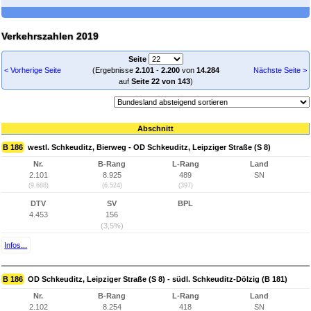
Verkehrszahlen 2019
Seite
< Vorherige Seite
(Ergebnisse
2.101
-
2.200
von
14.284
Nächste Seite >
auf
Seite 22 von 143
)
Abschnitt
B 186
westl. Schkeuditz, Bierweg - OD Schkeuditz, Leipziger Straße (S 8)
Nr.
B-Rang
L-Rang
Land
2.101
8.925
489
SN
(9.688)
(6.524)
(397)
DTV
SV
BPL
4.453
156
(3,5%)
Infos...
B 186
OD Schkeuditz, Leipziger Straße (S 8) - südl. Schkeuditz-Dölzig (B 181)
Nr.
B-Rang
L-Rang
Land
2.102
8.254
418
SN