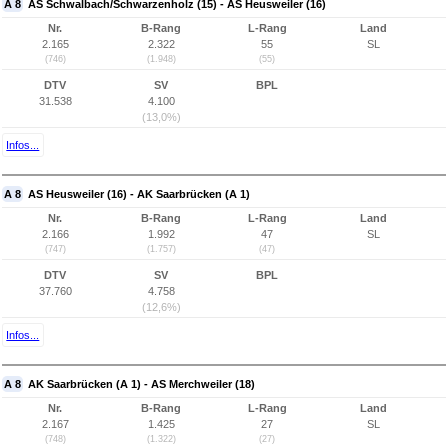
A 8
AS Schwalbach/Schwarzenholz (15) - AS Heusweiler (16)
Nr.
B-Rang
L-Rang
Land
2.165
2.322
55
SL
(746)
(1.948)
(55)
DTV
SV
BPL
31.538
4.100
(13,0%)
Infos...
A 8
AS Heusweiler (16) - AK Saarbrücken (A 1)
Nr.
B-Rang
L-Rang
Land
2.166
1.992
47
SL
(747)
(1.757)
(47)
DTV
SV
BPL
37.760
4.758
(12,6%)
Infos...
A 8
AK Saarbrücken (A 1) - AS Merchweiler (18)
Nr.
B-Rang
L-Rang
Land
2.167
1.425
27
SL
(748)
(1.322)
(27)