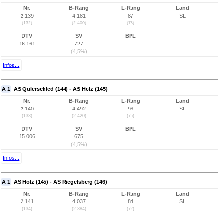
Nr.
B-Rang
L-Rang
Land
2.139
4.181
87
SL
(132)
(2.400)
(73)
DTV
SV
BPL
16.161
727
(4,5%)
Infos...
A 1
AS Quierschied (144) - AS Holz (145)
Nr.
B-Rang
L-Rang
Land
2.140
4.492
96
SL
(133)
(2.420)
(75)
DTV
SV
BPL
15.006
675
(4,5%)
Infos...
A 1
AS Holz (145) - AS Riegelsberg (146)
Nr.
B-Rang
L-Rang
Land
2.141
4.037
84
SL
(134)
(2.384)
(72)