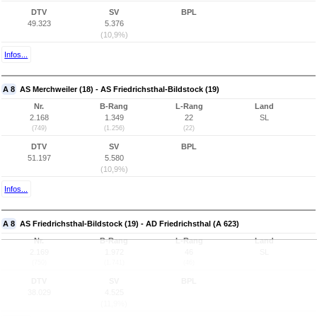
DTV
SV
BPL
49.323
5.376
(10,9%)
Infos...
A 8
AS Merchweiler (18) - AS Friedrichsthal-Bildstock (19)
Nr.
B-Rang
L-Rang
Land
2.168
1.349
22
SL
(749)
(1.256)
(22)
DTV
SV
BPL
51.197
5.580
(10,9%)
Infos...
A 8
AS Friedrichsthal-Bildstock (19) - AD Friedrichsthal (A 623)
Nr.
B-Rang
L-Rang
Land
2.169
1.972
46
SL
(750)
(1.741)
(46)
DTV
SV
BPL
38.029
4.525
(11,9%)