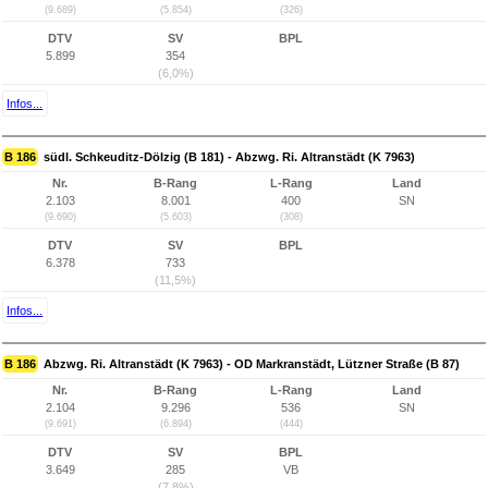
(9.689)
(5.854)
(326)
DTV
SV
BPL
5.899
354
(6,0%)
Infos...
B 186
südl. Schkeuditz-Dölzig (B 181) - Abzwg. Ri. Altranstädt (K 7963)
Nr.
B-Rang
L-Rang
Land
2.103
8.001
400
SN
(9.690)
(5.603)
(308)
DTV
SV
BPL
6.378
733
(11,5%)
Infos...
B 186
Abzwg. Ri. Altranstädt (K 7963) - OD Markranstädt, Lützner Straße (B 87)
Nr.
B-Rang
L-Rang
Land
2.104
9.296
536
SN
(9.691)
(6.894)
(444)
DTV
SV
BPL
3.649
285
VB
(7,8%)