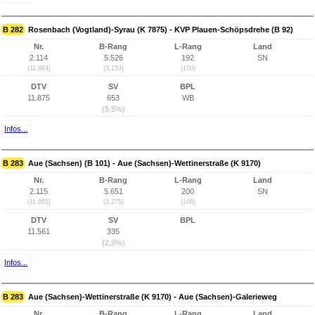
B 282
Rosenbach (Vogtland)-Syrau (K 7875) - KVP Plauen-Schöpsdrehe (B 92)
Nr.
B-Rang
L-Rang
Land
2.114
5.526
192
SN
(11.864)
(3.153)
(100)
DTV
SV
BPL
11.875
653
WB
(5,5%)
Infos...
B 283
Aue (Sachsen) (B 101) - Aue (Sachsen)-Wettinerstraße (K 9170)
Nr.
B-Rang
L-Rang
Land
2.115
5.651
200
SN
(11.865)
(3.275)
(108)
DTV
SV
BPL
11.561
335
(2,9%)
Infos...
B 283
Aue (Sachsen)-Wettinerstraße (K 9170) - Aue (Sachsen)-Galerieweg
Nr.
B-Rang
L-Rang
Land