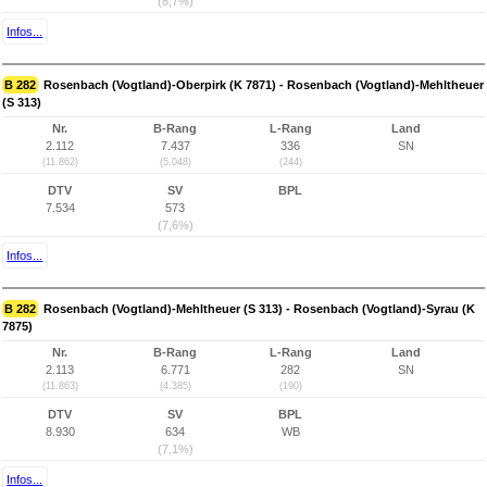
(8,7%)
Infos...
B 282
Rosenbach (Vogtland)-Oberpirk (K 7871) - Rosenbach (Vogtland)-Mehltheuer
(S 313)
Nr.
B-Rang
L-Rang
Land
2.112
7.437
336
SN
(11.862)
(5.048)
(244)
DTV
SV
BPL
7.534
573
(7,6%)
Infos...
B 282
Rosenbach (Vogtland)-Mehltheuer (S 313) - Rosenbach (Vogtland)-Syrau (K
7875)
Nr.
B-Rang
L-Rang
Land
2.113
6.771
282
SN
(11.863)
(4.385)
(190)
DTV
SV
BPL
8.930
634
WB
(7,1%)
Infos...