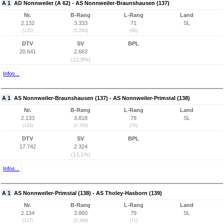
A 1
AD Nonnweiler (A 62) - AS Nonnweiler-Braunshausen (137)
Nr.
B-Rang
L-Rang
Land
2.132
3.333
71
SL
(125)
(2.293)
(66)
DTV
SV
BPL
20.641
2.663
(12,9%)
Infos...
A 1
AS Nonnweiler-Braunshausen (137) - AS Nonnweiler-Primstal (138)
Nr.
B-Rang
L-Rang
Land
2.133
3.818
78
SL
(126)
(2.359)
(70)
DTV
SV
BPL
17.742
2.324
(13,1%)
Infos...
A 1
AS Nonnweiler-Primstal (138) - AS Tholey-Hasborn (139)
Nr.
B-Rang
L-Rang
Land
2.134
3.860
79
SL
(127)
(2.366)
(71)