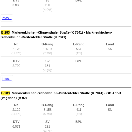
DTV
SV
BPL
3.880
190
(4,9%)
Infos...
B 283
Markneukirchen-Klingenthaler Straße (K 7841) - Markneukirchen-
Siebenbrunn-Breitenfelder Straße (K 7841)
Nr.
B-Rang
L-Rang
Land
2.128
9.610
567
SN
(11.878)
(7.208)
(475)
DTV
SV
BPL
2.792
134
(4,8%)
Infos...
B 283
Markneukirchen-Siebenbrunn-Breitenfelder Straße (K 7841) - OD Adorf
(Vogtland) (B 92)
Nr.
B-Rang
L-Rang
Land
2.129
8.158
411
SN
(11.879)
(5.759)
(319)
DTV
SV
BPL
6.071
291
(4,8%)