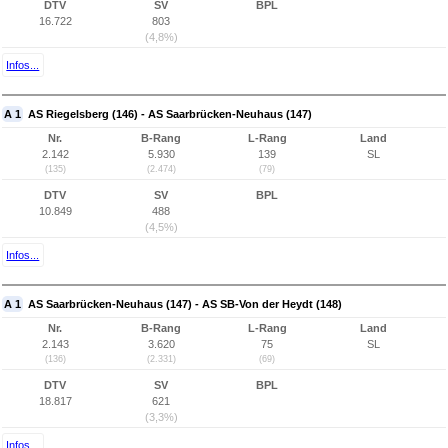
DTV
SV
BPL
16.722
803
(4,8%)
Infos...
A 1
AS Riegelsberg (146) - AS Saarbrücken-Neuhaus (147)
Nr.
B-Rang
L-Rang
Land
2.142
5.930
139
SL
(135)
(2.474)
(79)
DTV
SV
BPL
10.849
488
(4,5%)
Infos...
A 1
AS Saarbrücken-Neuhaus (147) - AS SB-Von der Heydt (148)
Nr.
B-Rang
L-Rang
Land
2.143
3.620
75
SL
(136)
(2.331)
(69)
DTV
SV
BPL
18.817
621
(3,3%)
Infos...