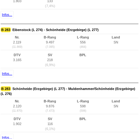
1.803
133
(7,4%)
Infos...
B 283
Eibenstock (L 274) - Schönheide (Erzgebirge) (L 277)
Nr.
B-Rang
L-Rang
Land
2.119
9.497
556
SN
(11.869)
(7.095)
(464)
DTV
SV
BPL
3.165
218
(6,9%)
Infos...
B 283
Schönheide (Erzgebirge) (L 277) - Muldenhammer/Schönheide (Erzgebirge)
(L 276)
Nr.
B-Rang
L-Rang
Land
2.120
9.876
598
SN
(11.870)
(7.473)
(506)
DTV
SV
BPL
1.902
116
(6,1%)
Infos...