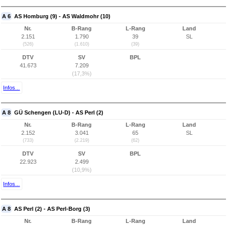
A 6
AS Homburg (9) - AS Waldmohr (10)
Nr.
B-Rang
L-Rang
Land
2.151
1.790
39
SL
(526)
(1.610)
(39)
DTV
SV
BPL
41.673
7.209
(17,3%)
Infos...
A 8
GÜ Schengen (LU-D) - AS Perl (2)
Nr.
B-Rang
L-Rang
Land
2.152
3.041
65
SL
(733)
(2.219)
(62)
DTV
SV
BPL
22.923
2.499
(10,9%)
Infos...
A 8
AS Perl (2) - AS Perl-Borg (3)
Nr.
B-Rang
L-Rang
Land