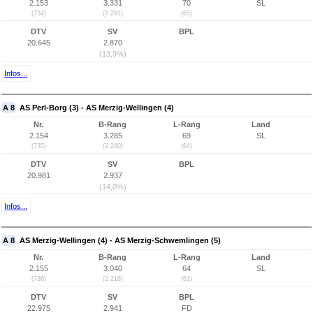
2.153
3.331
70
SL
(734)
(2.291)
(65)
DTV
SV
BPL
20.645
2.870
(13,9%)
Infos...
A 8
AS Perl-Borg (3) - AS Merzig-Wellingen (4)
Nr.
B-Rang
L-Rang
Land
2.154
3.285
69
SL
(735)
(2.280)
(64)
DTV
SV
BPL
20.981
2.937
(14,0%)
Infos...
A 8
AS Merzig-Wellingen (4) - AS Merzig-Schwemlingen (5)
Nr.
B-Rang
L-Rang
Land
2.155
3.040
64
SL
(736)
(2.218)
(61)
DTV
SV
BPL
22.975
2.941
FD