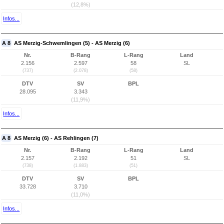
(12,8%)
Infos...
A 8
AS Merzig-Schwemlingen (5) - AS Merzig (6)
Nr.
B-Rang
L-Rang
Land
2.156
2.597
58
SL
(737)
(2.078)
(58)
DTV
SV
BPL
28.095
3.343
(11,9%)
Infos...
A 8
AS Merzig (6) - AS Rehlingen (7)
Nr.
B-Rang
L-Rang
Land
2.157
2.192
51
SL
(738)
(1.883)
(51)
DTV
SV
BPL
33.728
3.710
(11,0%)
Infos...