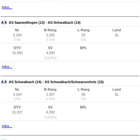
Infos...
A 8
AS Saarwellingen (13) - AS Schwalbach (14)
Nr.
B-Rang
L-Rang
Land
2.163
2.292
53
SL
(744)
(1.934)
(53)
DTV
SV
BPL
31.940
4.280
(13,4%)
Infos...
A 8
AS Schwalbach (14) - AS Schwalbach/Schwarzenholz (15)
Nr.
B-Rang
L-Rang
Land
2.164
2.357
56
SL
(745)
(1.965)
(56)
DTV
SV
BPL
31.027
4.282
(13,8%)
Infos...