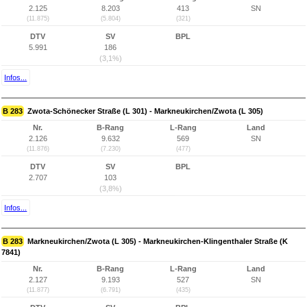
2.125
8.203
413
SN
(11.875)
(5.804)
(321)
DTV
SV
BPL
5.991
186
(3,1%)
Infos...
B 283
Zwota-Schönecker Straße (L 301) - Markneukirchen/Zwota (L 305)
Nr.
B-Rang
L-Rang
Land
2.126
9.632
569
SN
(11.876)
(7.230)
(477)
DTV
SV
BPL
2.707
103
(3,8%)
Infos...
B 283
Markneukirchen/Zwota (L 305) - Markneukirchen-Klingenthaler Straße (K
7841)
Nr.
B-Rang
L-Rang
Land
2.127
9.193
527
SN
(11.877)
(6.791)
(435)