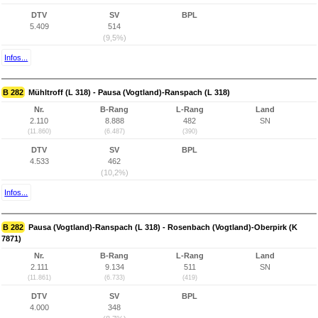
DTV
SV
BPL
5.409
514
(9,5%)
Infos...
B 282
Mühltroff (L 318) - Pausa (Vogtland)-Ranspach (L 318)
Nr.
B-Rang
L-Rang
Land
2.110
8.888
482
SN
(11.860)
(6.487)
(390)
DTV
SV
BPL
4.533
462
(10,2%)
Infos...
B 282
Pausa (Vogtland)-Ranspach (L 318) - Rosenbach (Vogtland)-Oberpirk (K
7871)
Nr.
B-Rang
L-Rang
Land
2.111
9.134
511
SN
(11.861)
(6.733)
(419)
DTV
SV
BPL
4.000
348