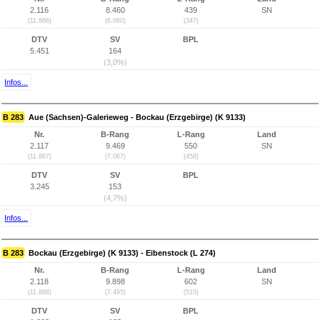
2.116
8.460
439
SN
(11.866)
(6.060)
(347)
DTV
SV
BPL
5.451
164
(3,0%)
Infos...
B 283
Aue (Sachsen)-Galerieweg - Bockau (Erzgebirge) (K 9133)
Nr.
B-Rang
L-Rang
Land
2.117
9.469
550
SN
(11.867)
(7.067)
(458)
DTV
SV
BPL
3.245
153
(4,7%)
Infos...
B 283
Bockau (Erzgebirge) (K 9133) - Eibenstock (L 274)
Nr.
B-Rang
L-Rang
Land
2.118
9.898
602
SN
(11.868)
(7.495)
(510)
DTV
SV
BPL