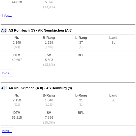
44.818
5.826
(13,0%)
Infos...
A 6
AS Rohrbach (7) - AK Neunkirchen (A 8)
Nr.
B-Rang
L-Rang
Land
2.149
1.729
37
SL
(524)
(1.560)
(37)
DTV
SV
BPL
42.667
5.803
(13,6%)
Infos...
A 6
AK Neunkirchen (A 8) - AS Homburg (9)
Nr.
B-Rang
L-Rang
Land
2.150
1.348
21
SL
(525)
(1.255)
(21)
DTV
SV
BPL
51.215
7.836
(15,3%)
Infos...