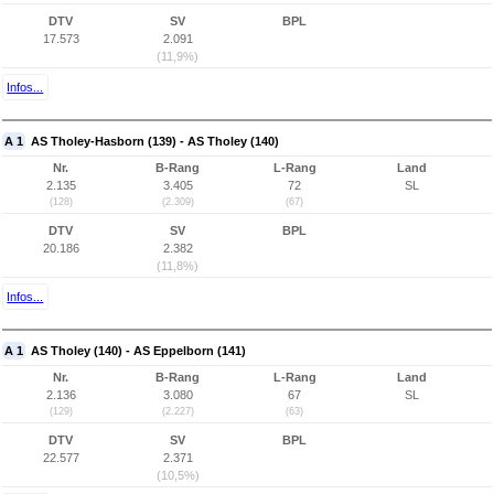
DTV
SV
BPL
17.573
2.091
(11,9%)
Infos...
A 1
AS Tholey-Hasborn (139) - AS Tholey (140)
Nr.
B-Rang
L-Rang
Land
2.135
3.405
72
SL
(128)
(2.309)
(67)
DTV
SV
BPL
20.186
2.382
(11,8%)
Infos...
A 1
AS Tholey (140) - AS Eppelborn (141)
Nr.
B-Rang
L-Rang
Land
2.136
3.080
67
SL
(129)
(2.227)
(63)
DTV
SV
BPL
22.577
2.371
(10,5%)