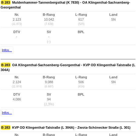
B 283
Muldenhammer-Tannenbergsthal (K 7830) - OA Klingenthal-Sachsenberg-
Georgenthal
Nr.
B-Rang
L-Rang
Land
2.123
10.042
617
SN
(11.873)
(7.638)
(525)
DTV
SV
BPL
-
-
(-)
Infos...
B 283
OA Klingenthal-Sachsenberg-Georgenthal - KVP OD Klingenthal-Talstraße (L
304A)
Nr.
B-Rang
L-Rang
Land
2.124
9.088
506
SN
(11.874)
(6.687)
(414)
DTV
SV
BPL
4.086
94
(2,3%)
Infos...
B 283
KVP OD Klingenthal-Talstraße (L 304A) - Zwota-Schönecker Straße (L 301)
Nr.
B-Rang
L-Rang
Land