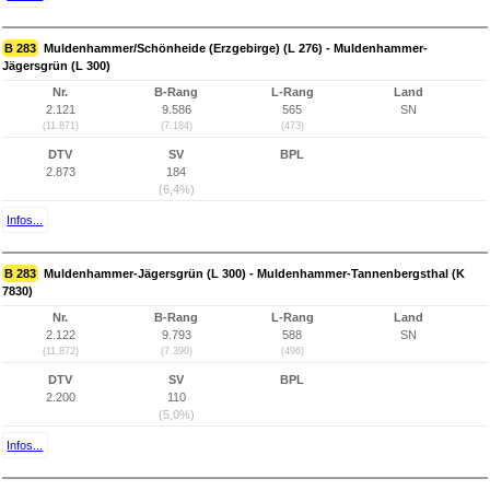
B 283
Muldenhammer/Schönheide (Erzgebirge) (L 276) - Muldenhammer-
Jägersgrün (L 300)
Nr.
B-Rang
L-Rang
Land
2.121
9.586
565
SN
(11.871)
(7.184)
(473)
DTV
SV
BPL
2.873
184
(6,4%)
Infos...
B 283
Muldenhammer-Jägersgrün (L 300) - Muldenhammer-Tannenbergsthal (K
7830)
Nr.
B-Rang
L-Rang
Land
2.122
9.793
588
SN
(11.872)
(7.390)
(496)
DTV
SV
BPL
2.200
110
(5,0%)
Infos...