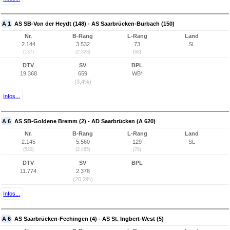
A 1
AS SB-Von der Heydt (148) - AS Saarbrücken-Burbach (150)
Nr.
B-Rang
L-Rang
Land
2.144
3.532
73
SL
(137)
(2.323)
(68)
DTV
SV
BPL
19.368
659
WB*
(3,4%)
Infos...
A 6
AS SB-Goldene Bremm (2) - AD Saarbrücken (A 620)
Nr.
B-Rang
L-Rang
Land
2.145
5.560
129
SL
(520)
(2.465)
(78)
DTV
SV
BPL
11.774
2.378
(20,2%)
Infos...
A 6
AS Saarbrücken-Fechingen (4) - AS St. Ingbert-West (5)