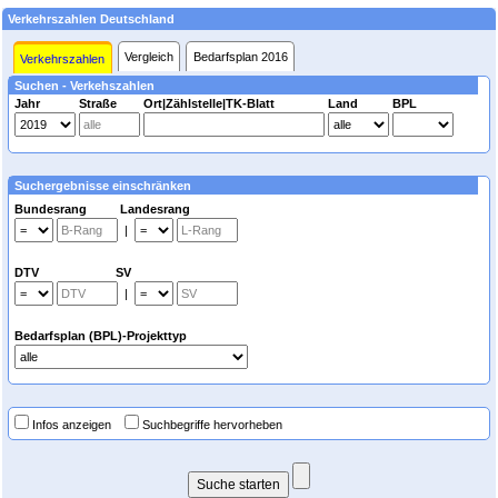
Verkehrszahlen Deutschland
Vergleich
Bedarfsplan 2016
Verkehrszahlen
Suchen - Verkehszahlen
Jahr
Straße
Ort|Zählstelle|TK-Blatt
Land
BPL
Suchergebnisse einschränken
Bundesrang Landesrang
|
DTV SV
|
Bedarfsplan (BPL)-Projekttyp
Infos anzeigen
Suchbegriffe hervorheben