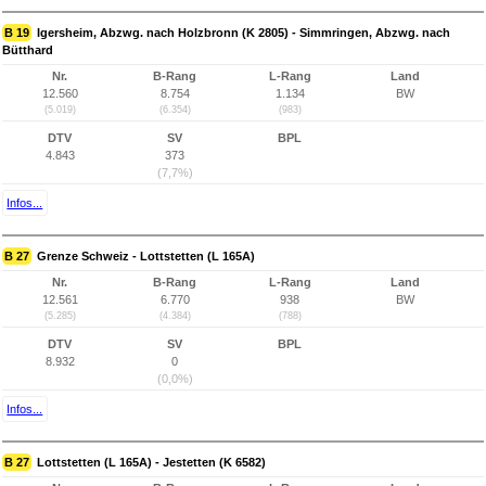
B 19
Igersheim, Abzwg. nach Holzbronn (K 2805) - Simmringen, Abzwg. nach
Bütthard
Nr.
B-Rang
L-Rang
Land
12.560
8.754
1.134
BW
(5.019)
(6.354)
(983)
DTV
SV
BPL
4.843
373
(7,7%)
Infos...
B 27
Grenze Schweiz - Lottstetten (L 165A)
Nr.
B-Rang
L-Rang
Land
12.561
6.770
938
BW
(5.285)
(4.384)
(788)
DTV
SV
BPL
8.932
0
(0,0%)
Infos...
B 27
Lottstetten (L 165A) - Jestetten (K 6582)