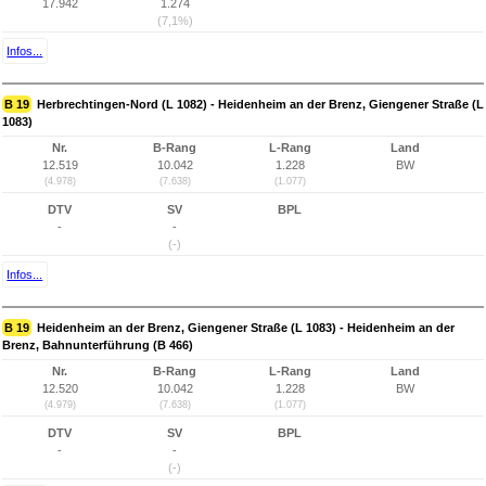
17.942
1.274
(7,1%)
Infos...
B 19
Herbrechtingen-Nord (L 1082) - Heidenheim an der Brenz, Giengener Straße (L
1083)
Nr.
B-Rang
L-Rang
Land
12.519
10.042
1.228
BW
(4.978)
(7.638)
(1.077)
DTV
SV
BPL
-
-
(-)
Infos...
B 19
Heidenheim an der Brenz, Giengener Straße (L 1083) - Heidenheim an der
Brenz, Bahnunterführung (B 466)
Nr.
B-Rang
L-Rang
Land
12.520
10.042
1.228
BW
(4.979)
(7.638)
(1.077)
DTV
SV
BPL
-
-
(-)