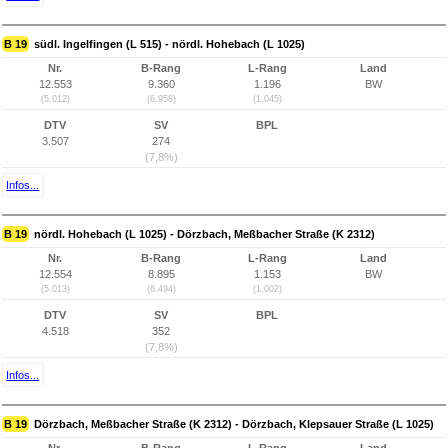
B 19
südl. Ingelfingen (L 515) - nördl. Hohebach (L 1025)
Nr.
B-Rang
L-Rang
Land
12.553
9.360
1.196
BW
(5.012)
(6.958)
(1.045)
DTV
SV
BPL
3.507
274
(7,8%)
Infos...
B 19
nördl. Hohebach (L 1025) - Dörzbach, Meßbacher Straße (K 2312)
Nr.
B-Rang
L-Rang
Land
12.554
8.895
1.153
BW
(5.013)
(6.494)
(1.002)
DTV
SV
BPL
4.518
352
(7,8%)
Infos...
B 19
Dörzbach, Meßbacher Straße (K 2312) - Dörzbach, Klepsauer Straße (L 1025)