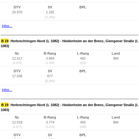
DTV
SV
BPL
15.970
1.182
(7,4%)
Infos...
B 19
Herbrechtingen-Nord (L 1082) - Heidenheim an der Brenz, Giengener Straße (L
1083)
Nr.
B-Rang
L-Rang
Land
12.517
3.864
462
BW
(4.976)
(1.550)
(315)
DTV
SV
BPL
17.548
877
(5,0%)
Infos...
B 19
Herbrechtingen-Nord (L 1082) - Heidenheim an der Brenz, Giengener Straße (L
1083)
Nr.
B-Rang
L-Rang
Land
12.518
3.774
455
BW
(4.977)
(1.474)
(308)
DTV
SV
BPL