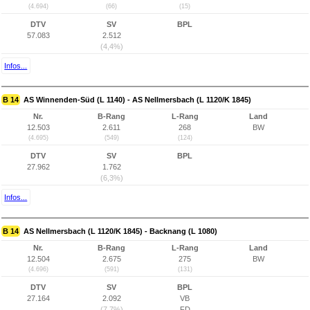
(4.694)
(66)
(15)
DTV
SV
BPL
57.083
2.512
(4,4%)
Infos...
B 14
AS Winnenden-Süd (L 1140) - AS Nellmersbach (L 1120/K 1845)
Nr.
B-Rang
L-Rang
Land
12.503
2.611
268
BW
(4.695)
(549)
(124)
DTV
SV
BPL
27.962
1.762
(6,3%)
Infos...
B 14
AS Nellmersbach (L 1120/K 1845) - Backnang (L 1080)
Nr.
B-Rang
L-Rang
Land
12.504
2.675
275
BW
(4.696)
(591)
(131)
DTV
SV
BPL
27.164
2.092
VB
(7,7%)
FD