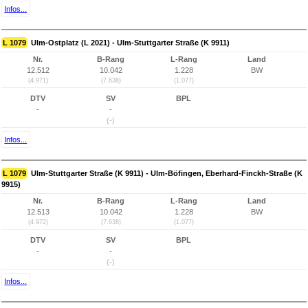
Infos...
L 1079
Ulm-Ostplatz (L 2021) - Ulm-Stuttgarter Straße (K 9911)
Nr.
B-Rang
L-Rang
Land
12.512
10.042
1.228
BW
(4.971)
(7.638)
(1.077)
DTV
SV
BPL
-
-
(-)
Infos...
L 1079
Ulm-Stuttgarter Straße (K 9911) - Ulm-Böfingen, Eberhard-Finckh-Straße (K
9915)
Nr.
B-Rang
L-Rang
Land
12.513
10.042
1.228
BW
(4.972)
(7.638)
(1.077)
DTV
SV
BPL
-
-
(-)
Infos...