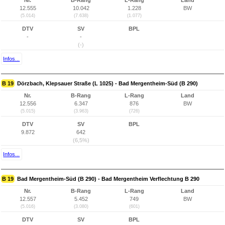
Nr.
B-Rang
L-Rang
Land
12.555
10.042
1.228
BW
(5.014)
(7.638)
(1.077)
DTV
SV
BPL
-
-
(-)
Infos...
B 19
Dörzbach, Klepsauer Straße (L 1025) - Bad Mergentheim-Süd (B 290)
Nr.
B-Rang
L-Rang
Land
12.556
6.347
876
BW
(5.015)
(3.963)
(726)
DTV
SV
BPL
9.872
642
(6,5%)
Infos...
B 19
Bad Mergentheim-Süd (B 290) - Bad Mergentheim Verflechtung B 290
Nr.
B-Rang
L-Rang
Land
12.557
5.452
749
BW
(5.016)
(3.080)
(601)
DTV
SV
BPL