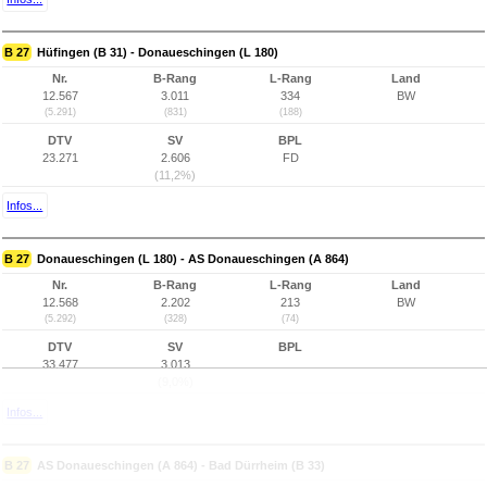
B 27
Hüfingen (B 31) - Donaueschingen (L 180)
Nr.
B-Rang
L-Rang
Land
12.567
3.011
334
BW
(5.291)
(831)
(188)
DTV
SV
BPL
23.271
2.606
FD
(11,2%)
Infos...
B 27
Donaueschingen (L 180) - AS Donaueschingen (A 864)
Nr.
B-Rang
L-Rang
Land
12.568
2.202
213
BW
(5.292)
(328)
(74)
DTV
SV
BPL
33.477
3.013
(9,0%)
Infos...
B 27
AS Donaueschingen (A 864) - Bad Dürrheim (B 33)