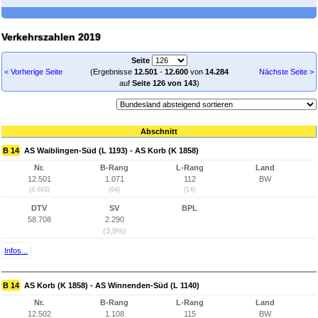
Verkehrszahlen 2019
Seite
< Vorherige Seite
(Ergebnisse
12.501
-
12.600
von
14.284
Nächste Seite >
auf
Seite 126 von 143
)
Abschnitt
B 14
AS Waiblingen-Süd (L 1193) - AS Korb (K 1858)
Nr.
B-Rang
L-Rang
Land
12.501
1.071
112
BW
(4.693)
(64)
(14)
DTV
SV
BPL
58.708
2.290
(3,9%)
Infos...
B 14
AS Korb (K 1858) - AS Winnenden-Süd (L 1140)
Nr.
B-Rang
L-Rang
Land
12.502
1.108
115
BW