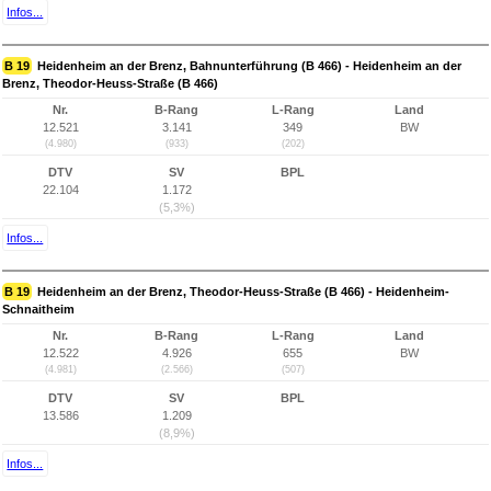
Infos...
B 19
Heidenheim an der Brenz, Bahnunterführung (B 466) - Heidenheim an der
Brenz, Theodor-Heuss-Straße (B 466)
Nr.
B-Rang
L-Rang
Land
12.521
3.141
349
BW
(4.980)
(933)
(202)
DTV
SV
BPL
22.104
1.172
(5,3%)
Infos...
B 19
Heidenheim an der Brenz, Theodor-Heuss-Straße (B 466) - Heidenheim-
Schnaitheim
Nr.
B-Rang
L-Rang
Land
12.522
4.926
655
BW
(4.981)
(2.566)
(507)
DTV
SV
BPL
13.586
1.209
(8,9%)
Infos...