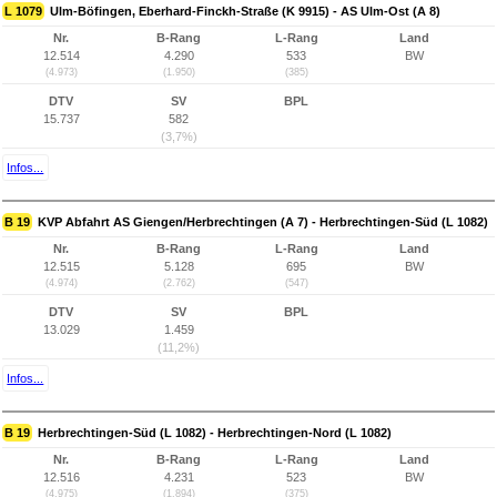
L 1079
Ulm-Böfingen, Eberhard-Finckh-Straße (K 9915) - AS Ulm-Ost (A 8)
Nr.
B-Rang
L-Rang
Land
12.514
4.290
533
BW
(4.973)
(1.950)
(385)
DTV
SV
BPL
15.737
582
(3,7%)
Infos...
B 19
KVP Abfahrt AS Giengen/Herbrechtingen (A 7) - Herbrechtingen-Süd (L 1082)
Nr.
B-Rang
L-Rang
Land
12.515
5.128
695
BW
(4.974)
(2.762)
(547)
DTV
SV
BPL
13.029
1.459
(11,2%)
Infos...
B 19
Herbrechtingen-Süd (L 1082) - Herbrechtingen-Nord (L 1082)
Nr.
B-Rang
L-Rang
Land
12.516
4.231
523
BW
(4.975)
(1.894)
(375)