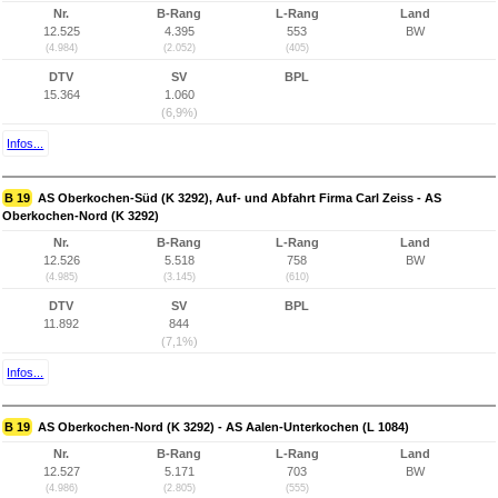
Nr.
B-Rang
L-Rang
Land
12.525
4.395
553
BW
(4.984)
(2.052)
(405)
DTV
SV
BPL
15.364
1.060
(6,9%)
Infos...
B 19
AS Oberkochen-Süd (K 3292), Auf- und Abfahrt Firma Carl Zeiss - AS
Oberkochen-Nord (K 3292)
Nr.
B-Rang
L-Rang
Land
12.526
5.518
758
BW
(4.985)
(3.145)
(610)
DTV
SV
BPL
11.892
844
(7,1%)
Infos...
B 19
AS Oberkochen-Nord (K 3292) - AS Aalen-Unterkochen (L 1084)
Nr.
B-Rang
L-Rang
Land
12.527
5.171
703
BW
(4.986)
(2.805)
(555)