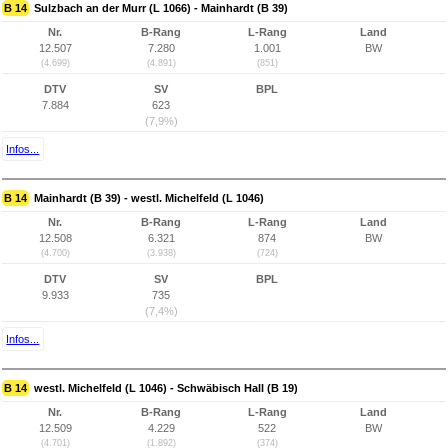
B 14
Sulzbach an der Murr (L 1066) - Mainhardt (B 39)
Nr.
B-Rang
L-Rang
Land
12.507
7.280
1.001
BW
(4.699)
(4.891)
(851)
DTV
SV
BPL
7.884
623
(7,9%)
Infos...
B 14
Mainhardt (B 39) - westl. Michelfeld (L 1046)
Nr.
B-Rang
L-Rang
Land
12.508
6.321
874
BW
(4.700)
(3.938)
(724)
DTV
SV
BPL
9.933
735
(7,4%)
Infos...
B 14
westl. Michelfeld (L 1046) - Schwäbisch Hall (B 19)
Nr.
B-Rang
L-Rang
Land
12.509
4.229
522
BW
(4.701)
(1.892)
(374)