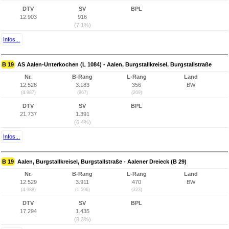
DTV
SV
BPL
12.903
916
(7,1%)
Infos...
B 19
AS Aalen-Unterkochen (L 1084) - Aalen, Burgstallkreisel, Burgstallstraße
Nr.
B-Rang
L-Rang
Land
12.528
3.183
356
BW
(4.987)
(967)
(209)
DTV
SV
BPL
21.737
1.391
(6,4%)
Infos...
B 19
Aalen, Burgstallkreisel, Burgstallstraße - Aalener Dreieck (B 29)
Nr.
B-Rang
L-Rang
Land
12.529
3.911
470
BW
(4.988)
(1.596)
(323)
DTV
SV
BPL
17.294
1.435
(8,3%)