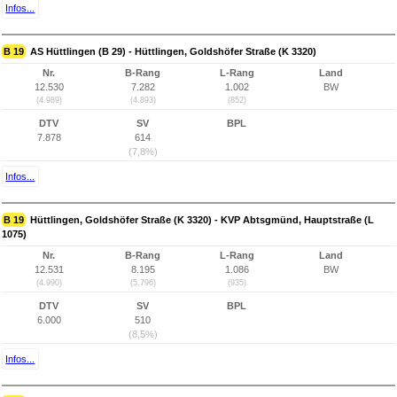
Infos...
B 19
AS Hüttlingen (B 29) - Hüttlingen, Goldshöfer Straße (K 3320)
Nr.
B-Rang
L-Rang
Land
12.530
7.282
1.002
BW
(4.989)
(4.893)
(852)
DTV
SV
BPL
7.878
614
(7,8%)
Infos...
B 19
Hüttlingen, Goldshöfer Straße (K 3320) - KVP Abtsgmünd, Hauptstraße (L
1075)
Nr.
B-Rang
L-Rang
Land
12.531
8.195
1.086
BW
(4.990)
(5.796)
(935)
DTV
SV
BPL
6.000
510
(8,5%)
Infos...