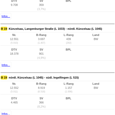
DTV
SV
BPL
9.708
359
(3,7%)
Infos...
B 19
Künzelsau, Langenburger Straße (L 1033) - nördl. Künzelsau (L 1045)
Nr.
B-Rang
L-Rang
Land
12.551
3.697
439
BW
(5.010)
(1.407)
(292)
DTV
SV
BPL
18.378
901
(4,9%)
Infos...
B 19
nördl. Künzelsau (L 1045) - südl. Ingelfingen (L 515)
Nr.
B-Rang
L-Rang
Land
12.552
8.919
1.157
BW
(5.011)
(6.518)
(1.006)
DTV
SV
BPL
4.465
366
(8,2%)
Infos...