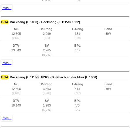
Infos...
B 14
Backnang (L 1080) - Backnang (L 1115/K 1832)
Nr.
B-Rang
L-Rang
Land
12.505
2.999
331
BW
(4.697)
(819)
(185)
DTV
SV
BPL
23.349
2.265
VB
(9,7%)
Infos...
B 14
Backnang (L 1115/K 1832) - Sulzbach an der Murr (L 1066)
Nr.
B-Rang
L-Rang
Land
12.506
3.563
414
BW
(4.698)
(1.282)
(267)
DTV
SV
BPL
19.149
1.283
VB
(6,7%)
VB
Infos...