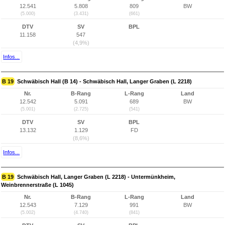
12.541
5.808
809
BW
(5.000)
(3.431)
(661)
DTV
SV
BPL
11.158
547
(4,9%)
Infos...
B 19
Schwäbisch Hall (B 14) - Schwäbisch Hall, Langer Graben (L 2218)
Nr.
B-Rang
L-Rang
Land
12.542
5.091
689
BW
(5.001)
(2.725)
(541)
DTV
SV
BPL
13.132
1.129
FD
(8,6%)
Infos...
B 19
Schwäbisch Hall, Langer Graben (L 2218) - Untermünkheim,
Weinbrennerstraße (L 1045)
Nr.
B-Rang
L-Rang
Land
12.543
7.129
991
BW
(5.002)
(4.740)
(841)