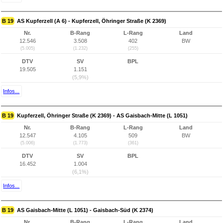
B 19
AS Kupferzell (A 6) - Kupferzell, Öhringer Straße (K 2369)
Nr.
B-Rang
L-Rang
Land
12.546
3.508
402
BW
(5.005)
(1.232)
(255)
DTV
SV
BPL
19.505
1.151
(5,9%)
Infos...
B 19
Kupferzell, Öhringer Straße (K 2369) - AS Gaisbach-Mitte (L 1051)
Nr.
B-Rang
L-Rang
Land
12.547
4.105
509
BW
(5.006)
(1.773)
(361)
DTV
SV
BPL
16.452
1.004
(6,1%)
Infos...
B 19
AS Gaisbach-Mitte (L 1051) - Gaisbach-Süd (K 2374)
Nr.
B-Rang
L-Rang
Land