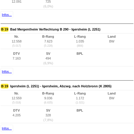
12.091
725
(6,0%)
Infos...
B 19
Bad Mergentheim Verflechtung B 290 - Igersheim (L 2251)
Nr.
B-Rang
L-Rang
Land
12.558
7.623
1.035
BW
(5.017)
(5.228)
(884)
DTV
SV
BPL
7.163
494
(6,9%)
Infos...
B 19
Igersheim (L 2251) - Igersheim, Abzwg. nach Holzbronn (K 2805)
Nr.
B-Rang
L-Rang
Land
12.559
9.036
1.172
BW
(5.018)
(6.635)
(1.021)
DTV
SV
BPL
4.205
328
(7,8%)
Infos...