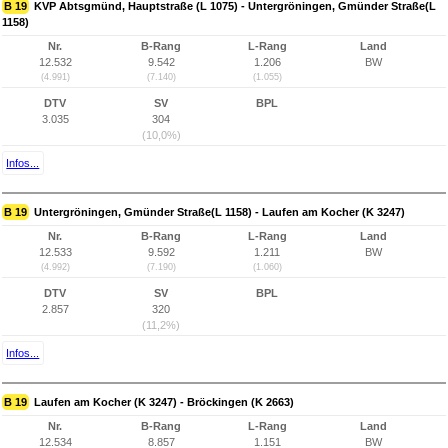
B 19
KVP Abtsgmünd, Hauptstraße (L 1075) - Untergröningen, Gmünder Straße(L
1158)
Nr.
B-Rang
L-Rang
Land
12.532
9.542
1.206
BW
(4.991)
(7.140)
(1.055)
DTV
SV
BPL
3.035
304
(10,0%)
Infos...
B 19
Untergröningen, Gmünder Straße(L 1158) - Laufen am Kocher (K 3247)
Nr.
B-Rang
L-Rang
Land
12.533
9.592
1.211
BW
(4.992)
(7.190)
(1.060)
DTV
SV
BPL
2.857
320
(11,2%)
Infos...
B 19
Laufen am Kocher (K 3247) - Bröckingen (K 2663)
Nr.
B-Rang
L-Rang
Land
12.534
8.857
1.151
BW