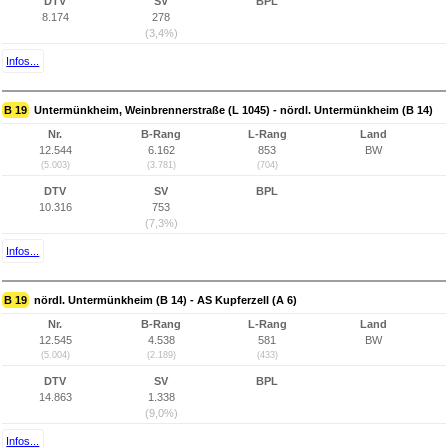
DTV
SV
BPL
8.174
278
(3,4%)
Infos...
B 19
Untermünkheim, Weinbrennerstraße (L 1045) - nördl. Untermünkheim (B 14)
Nr.
B-Rang
L-Rang
Land
12.544
6.162
853
BW
(5.003)
(3.781)
(704)
DTV
SV
BPL
10.316
753
(7,3%)
Infos...
B 19
nördl. Untermünkheim (B 14) - AS Kupferzell (A 6)
Nr.
B-Rang
L-Rang
Land
12.545
4.538
581
BW
(5.004)
(2.189)
(433)
DTV
SV
BPL
14.863
1.338
(9,0%)
Infos...