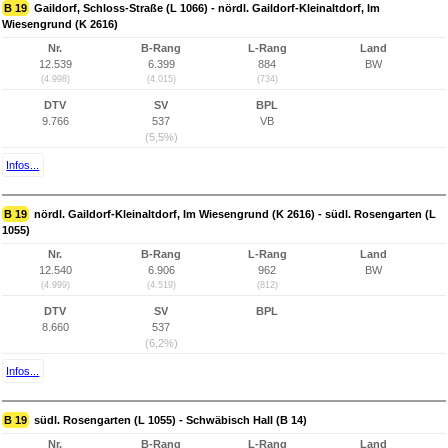
B 19
Gaildorf, Schloss-Straße (L 1066) - nördl. Gaildorf-Kleinaltdorf, Im
Wiesengrund (K 2616)
Nr.
B-Rang
L-Rang
Land
12.539
6.399
884
BW
(4.998)
(4.015)
(734)
DTV
SV
BPL
9.766
537
VB
(5,5%)
Infos...
B 19
nördl. Gaildorf-Kleinaltdorf, Im Wiesengrund (K 2616) - südl. Rosengarten (L
1055)
Nr.
B-Rang
L-Rang
Land
12.540
6.906
962
BW
(4.999)
(4.519)
(812)
DTV
SV
BPL
8.660
537
(6,2%)
Infos...
B 19
südl. Rosengarten (L 1055) - Schwäbisch Hall (B 14)
Nr.
B-Rang
L-Rang
Land