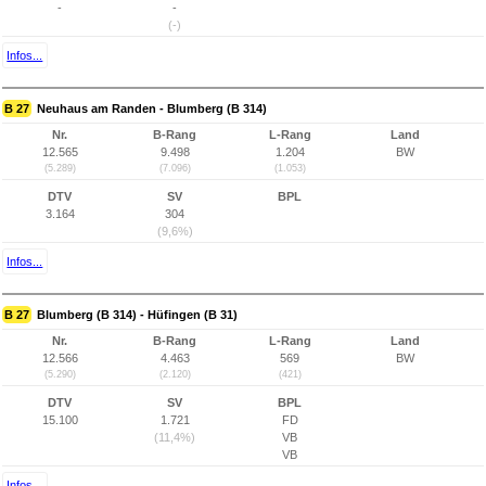
-
-
(-)
Infos...
B 27
Neuhaus am Randen - Blumberg (B 314)
Nr.
B-Rang
L-Rang
Land
12.565
9.498
1.204
BW
(5.289)
(7.096)
(1.053)
DTV
SV
BPL
3.164
304
(9,6%)
Infos...
B 27
Blumberg (B 314) - Hüfingen (B 31)
Nr.
B-Rang
L-Rang
Land
12.566
4.463
569
BW
(5.290)
(2.120)
(421)
DTV
SV
BPL
15.100
1.721
FD
(11,4%)
VB
VB
Infos...