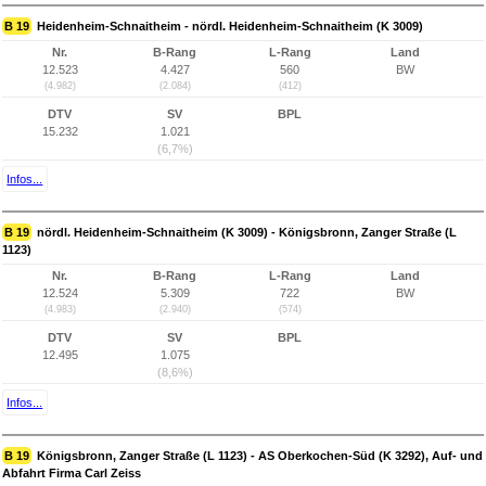
B 19
Heidenheim-Schnaitheim - nördl. Heidenheim-Schnaitheim (K 3009)
Nr.
B-Rang
L-Rang
Land
12.523
4.427
560
BW
(4.982)
(2.084)
(412)
DTV
SV
BPL
15.232
1.021
(6,7%)
Infos...
B 19
nördl. Heidenheim-Schnaitheim (K 3009) - Königsbronn, Zanger Straße (L
1123)
Nr.
B-Rang
L-Rang
Land
12.524
5.309
722
BW
(4.983)
(2.940)
(574)
DTV
SV
BPL
12.495
1.075
(8,6%)
Infos...
B 19
Königsbronn, Zanger Straße (L 1123) - AS Oberkochen-Süd (K 3292), Auf- und
Abfahrt Firma Carl Zeiss