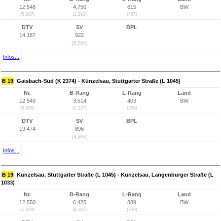
12.548
4.750
615
BW
(5.007)
(2.393)
(467)
DTV
SV
BPL
14.187
922
(6,5%)
Infos...
B 19
Gaisbach-Süd (K 2374) - Künzelsau, Stuttgarter Straße (L 1045)
Nr.
B-Rang
L-Rang
Land
12.549
3.514
403
BW
(5.008)
(1.237)
(256)
DTV
SV
BPL
19.474
896
(4,6%)
Infos...
B 19
Künzelsau, Stuttgarter Straße (L 1045) - Künzelsau, Langenburger Straße (L
1033)
Nr.
B-Rang
L-Rang
Land
12.550
6.425
889
BW
(5.009)
(4.041)
(739)