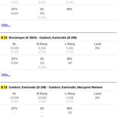
(4.993)
(6.457)
(1.000)
DTV
SV
BPL
4.610
355
(7,7%)
Infos...
B 19
Bröckingen (K 2663) - Gaildorf, Karlstraße (B 298)
Nr.
B-Rang
L-Rang
Land
12.535
9.104
1.181
BW
(4.994)
(6.703)
(1.030)
DTV
SV
BPL
4.055
211
VB
(5,2%)
Infos...
B 19
Gaildorf, Karlstraße (B 298) - Gaildorf, Karlstraße, Metzgerei Wieland
Nr.
B-Rang
L-Rang
Land
12.536
10.042
1.228
BW
(4.995)
(7.638)
(1.077)
DTV
SV
BPL
-
-
VB
(-)