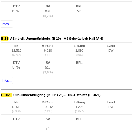
DTV
SV
BPL
15.975
831
VB
(5,2%)
Infos...
B 14
AS nördl. Untermünkheim (B 19) - AS Schwäbisch Hall (A 6)
Nr.
B-Rang
L-Rang
Land
12.510
8.310
1.095
BW
(4.702)
(5.910)
(944)
DTV
SV
BPL
5.759
518
(9,0%)
Infos...
L 1079
Ulm-Hindenburgring (B 10/B 28) - Ulm-Ostplatz (L 2021)
Nr.
B-Rang
L-Rang
Land
12.511
10.042
1.228
BW
(4.970)
(7.638)
(1.077)
DTV
SV
BPL
-
-
(-)