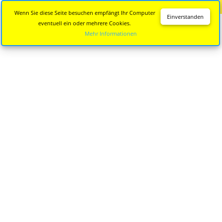
Diese Seite wird nicht mehr aktualisiert.
Zur neuen Seite
Wenn Sie diese Seite besuchen empfängt Ihr Computer
Einverstanden
eventuell ein oder mehrere Cookies.
Mehr Informationen