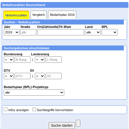
Verkehrszahlen Deutschland
Vergleich
Bedarfsplan 2016
Verkehrszahlen
Suchen - Verkehszahlen
Jahr
Straße
Ort|Zählstelle|TK-Blatt
Land
BPL
Suchergebnisse einschränken
Bundesrang Landesrang
|
DTV SV
|
Bedarfsplan (BPL)-Projekttyp
Infos anzeigen
Suchbegriffe hervorheben