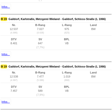
Infos...
B 19
Gaildorf, Karlstraße, Metzgerei Wieland - Gaildorf, Schloss-Straße (L 1066)
Nr.
B-Rang
L-Rang
Land
12.537
7.027
975
BW
(4.996)
(4.638)
(825)
DTV
SV
BPL
8.401
647
VB
(7,7%)
Infos...
B 19
Gaildorf, Karlstraße, Metzgerei Wieland - Gaildorf, Schloss-Straße (L 1066)
Nr.
B-Rang
L-Rang
Land
12.538
7.477
1.019
BW
(4.997)
(5.086)
(868)
DTV
SV
BPL
7.457
589
VB
(7,9%)
Infos...