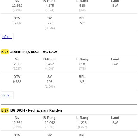
Nr.
B-Rang
L-Rang
Land
12.562
4.175
518
BW
(5.286)
(1.841)
(370)
DTV
SV
BPL
16.178
566
VB
(3,5%)
Infos...
B 27
Jestetten (K 6582) - BG D/CH
Nr.
B-Rang
L-Rang
Land
12.563
6.452
898
BW
(5.287)
(4.068)
(748)
DTV
SV
BPL
9.653
193
VB
(2,0%)
Infos...
B 27
BG D/CH - Neuhaus am Randen
Nr.
B-Rang
L-Rang
Land
12.564
10.042
1.228
BW
(5.288)
(7.638)
(1.077)
DTV
SV
BPL