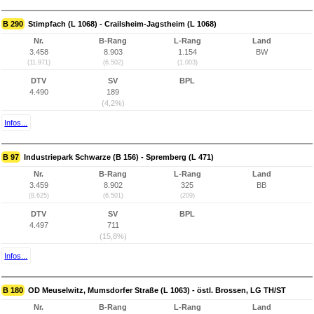
B 290
Stimpfach (L 1068) - Crailsheim-Jagstheim (L 1068)
Nr.
B-Rang
L-Rang
Land
3.458
8.903
1.154
BW
(11.971)
(6.502)
(1.003)
DTV
SV
BPL
4.490
189
(4,2%)
Infos...
B 97
Industriepark Schwarze (B 156) - Spremberg (L 471)
Nr.
B-Rang
L-Rang
Land
3.459
8.902
325
BB
(8.625)
(6.501)
(209)
DTV
SV
BPL
4.497
711
(15,8%)
Infos...
B 180
OD Meuselwitz, Mumsdorfer Straße (L 1063) - östl. Brossen, LG TH/ST
Nr.
B-Rang
L-Rang
Land