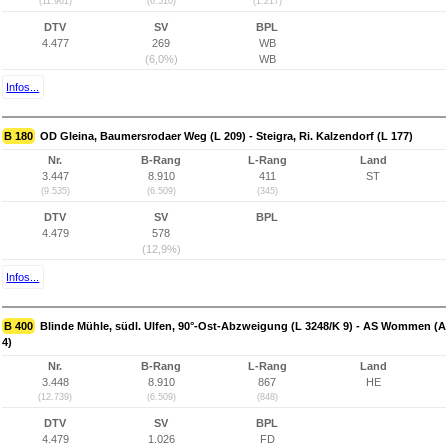
(11.961)
(6.510)
(1.217)
DTV
SV
BPL
4.477
269
WB
(6,0%)
WB
Infos...
B 180
OD Gleina, Baumersrodaer Weg (L 209) - Steigra, Ri. Kalzendorf (L 177)
Nr.
B-Rang
L-Rang
Land
3.447
8.910
411
ST
(9.535)
(6.509)
(345)
DTV
SV
BPL
4.479
578
(12,9%)
Infos...
B 400
Blinde Mühle, südl. Ulfen, 90°-Ost-Abzweigung (L 3248/K 9) - AS Wommen (A
4)
Nr.
B-Rang
L-Rang
Land
3.448
8.910
867
HE
(12.739)
(6.509)
(848)
DTV
SV
BPL
4.479
1.026
FD