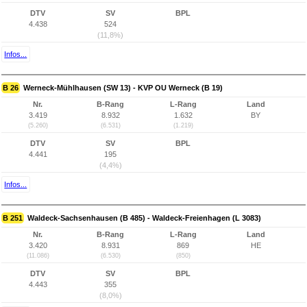
DTV
SV
BPL
4.438
524
(11,8%)
Infos...
B 26
Werneck-Mühlhausen (SW 13) - KVP OU Werneck (B 19)
Nr.
B-Rang
L-Rang
Land
3.419
8.932
1.632
BY
(5.260)
(6.531)
(1.219)
DTV
SV
BPL
4.441
195
(4,4%)
Infos...
B 251
Waldeck-Sachsenhausen (B 485) - Waldeck-Freienhagen (L 3083)
Nr.
B-Rang
L-Rang
Land
3.420
8.931
869
HE
(11.086)
(6.530)
(850)
DTV
SV
BPL
4.443
355
(8,0%)