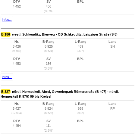
DTV
SV
BPL
4.452
436
(9,8%)
Infos...
B 186
westl. Schkeuditz, Bierweg - OD Schkeuditz, Leipziger Straße (S 8)
Nr.
B-Rang
L-Rang
Land
3.426
8.925
489
SN
(9.688)
(6.524)
(397)
DTV
SV
BPL
4.453
156
(3,5%)
Infos...
B 327
nördl. Hermeskeil, Abtei, Gewerbepark Römerstraße (B 407) - nördl.
Hermeskeil K 97/K 99 bis Kreisel
Nr.
B-Rang
L-Rang
Land
3.427
8.924
868
RP
(12.684)
(6.523)
(692)
DTV
SV
BPL
4.454
111
(2,5%)