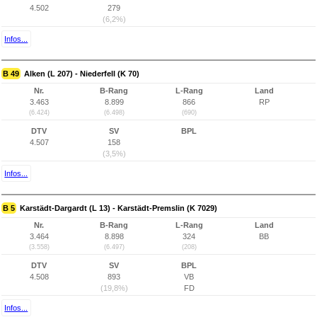
4.502
279
(6,2%)
Infos...
B 49
Alken (L 207) - Niederfell (K 70)
Nr.
B-Rang
L-Rang
Land
3.463
8.899
866
RP
(6.424)
(6.498)
(690)
DTV
SV
BPL
4.507
158
(3,5%)
Infos...
B 5
Karstädt-Dargardt (L 13) - Karstädt-Premslin (K 7029)
Nr.
B-Rang
L-Rang
Land
3.464
8.898
324
BB
(3.558)
(6.497)
(208)
DTV
SV
BPL
4.508
893
VB
(19,8%)
FD
Infos...