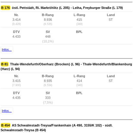
B 176
östl. Pettstädt, Ri. Markröhlitz (L 205) - Leiha, Freyburger Straße (L 179)
Nr.
B-Rang
L-Rang
Land
3.414
8.936
415
ST
(9.429)
(6.535)
(349)
DTV
SV
BPL
4.433
448
(10,1%)
Infos...
B 81
Thale-Wendefurth/Oberharz (Brocken) (L 96) - Thale-Wendefurth/Blankenburg
(Harz) (L 94)
Nr.
B-Rang
L-Rang
Land
3.415
8.935
414
ST
(7.900)
(6.534)
(348)
DTV
SV
BPL
4.435
333
(7,5%)
Infos...
B 454
AS Schwalmstadt-Treysa/Frankenhain (A 49/L 3155/K 102) - südl.
Schwalmstadt-Treysa (B 454)