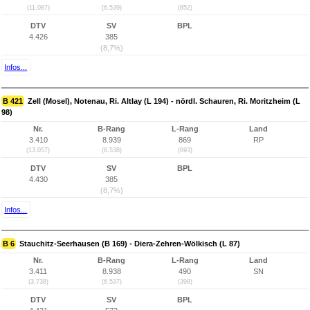
(11.087)
(6.539)
(852)
DTV
SV
BPL
4.426
385
(8,7%)
Infos...
B 421
Zell (Mosel), Notenau, Ri. Altlay (L 194) - nördl. Schauren, Ri. Moritzheim (L
98)
Nr.
B-Rang
L-Rang
Land
3.410
8.939
869
RP
(13.057)
(6.538)
(693)
DTV
SV
BPL
4.430
385
(8,7%)
Infos...
B 6
Stauchitz-Seerhausen (B 169) - Diera-Zehren-Wölkisch (L 87)
Nr.
B-Rang
L-Rang
Land
3.411
8.938
490
SN
(3.738)
(6.537)
(398)
DTV
SV
BPL