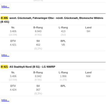
Infos...
B 495
westl. Glückstadt, Fähranleger Elbe - nördl. Glückstadt, Blomesche Wildnis
(B 431)
Nr.
B-Rang
L-Rang
Land
3.405
8.943
413
SH
(14.039)
(6.542)
(312)
DTV
SV
BPL
4.421
402
VB
(9,1%)
Infos...
B 421
AS Stadtkyll-Nord (B 51) - LG NW/RP
Nr.
B-Rang
L-Rang
Land
3.406
8.942
1.956
NW
(13.034)
(6.541)
(1.370)
DTV
SV
BPL
4.424
367
(8,3%)
Infos...