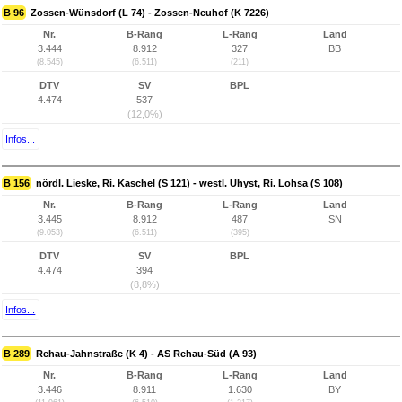
B 96
Zossen-Wünsdorf (L 74) - Zossen-Neuhof (K 7226)
Nr.
B-Rang
L-Rang
Land
3.444
8.912
327
BB
(8.545)
(6.511)
(211)
DTV
SV
BPL
4.474
537
(12,0%)
Infos...
B 156
nördl. Lieske, Ri. Kaschel (S 121) - westl. Uhyst, Ri. Lohsa (S 108)
Nr.
B-Rang
L-Rang
Land
3.445
8.912
487
SN
(9.053)
(6.511)
(395)
DTV
SV
BPL
4.474
394
(8,8%)
Infos...
B 289
Rehau-Jahnstraße (K 4) - AS Rehau-Süd (A 93)
Nr.
B-Rang
L-Rang
Land
3.446
8.911
1.630
BY