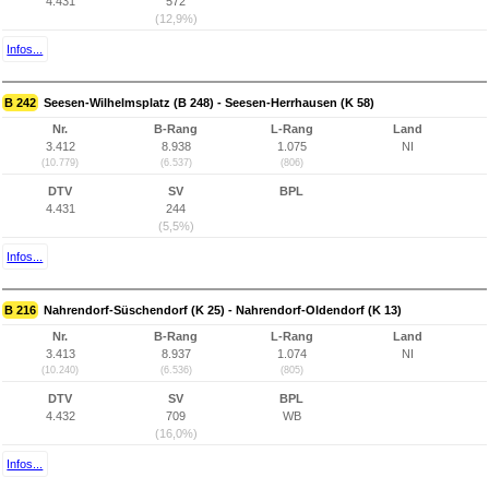
4.431
572
(12,9%)
Infos...
B 242
Seesen-Wilhelmsplatz (B 248) - Seesen-Herrhausen (K 58)
Nr.
B-Rang
L-Rang
Land
3.412
8.938
1.075
NI
(10.779)
(6.537)
(806)
DTV
SV
BPL
4.431
244
(5,5%)
Infos...
B 216
Nahrendorf-Süschendorf (K 25) - Nahrendorf-Oldendorf (K 13)
Nr.
B-Rang
L-Rang
Land
3.413
8.937
1.074
NI
(10.240)
(6.536)
(805)
DTV
SV
BPL
4.432
709
WB
(16,0%)
Infos...