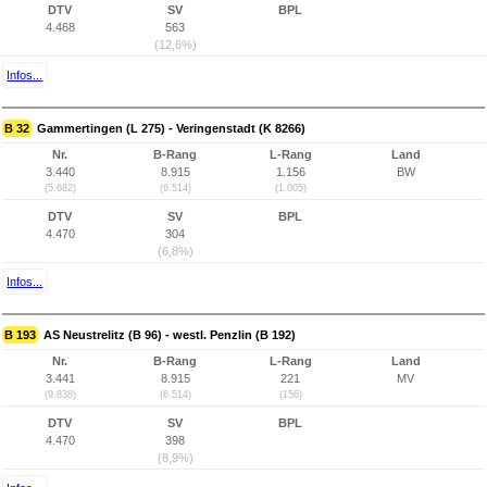
DTV
SV
BPL
4.468
563
(12,6%)
Infos...
B 32
Gammertingen (L 275) - Veringenstadt (K 8266)
Nr.
B-Rang
L-Rang
Land
3.440
8.915
1.156
BW
(5.682)
(6.514)
(1.005)
DTV
SV
BPL
4.470
304
(6,8%)
Infos...
B 193
AS Neustrelitz (B 96) - westl. Penzlin (B 192)
Nr.
B-Rang
L-Rang
Land
3.441
8.915
221
MV
(9.838)
(6.514)
(156)
DTV
SV
BPL
4.470
398
(8,9%)