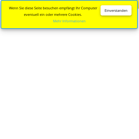
Diese Seite wird nicht mehr aktualisiert.
Zur neuen Seite
Wenn Sie diese Seite besuchen empfängt Ihr Computer
Einverstanden
eventuell ein oder mehrere Cookies.
Mehr Informationen