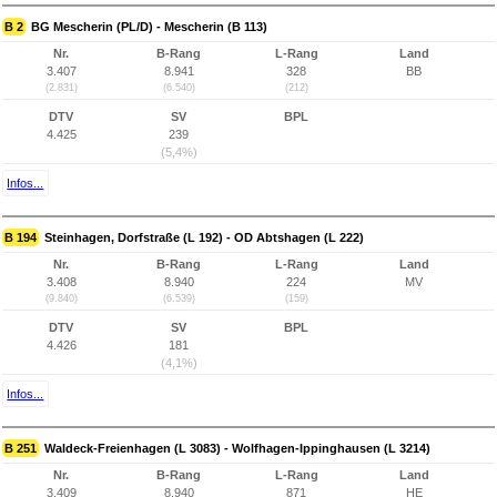
B 2
BG Mescherin (PL/D) - Mescherin (B 113)
Nr.
B-Rang
L-Rang
Land
3.407
8.941
328
BB
(2.831)
(6.540)
(212)
DTV
SV
BPL
4.425
239
(5,4%)
Infos...
B 194
Steinhagen, Dorfstraße (L 192) - OD Abtshagen (L 222)
Nr.
B-Rang
L-Rang
Land
3.408
8.940
224
MV
(9.840)
(6.539)
(159)
DTV
SV
BPL
4.426
181
(4,1%)
Infos...
B 251
Waldeck-Freienhagen (L 3083) - Wolfhagen-Ippinghausen (L 3214)
Nr.
B-Rang
L-Rang
Land
3.409
8.940
871
HE