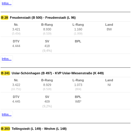
Infos...
B 28
Freudenstadt (B 500) - Freudenstadt (L 96)
Nr.
B-Rang
L-Rang
Land
3.421
8.930
1.160
BW
(5.454)
(6.529)
(1.009)
DTV
SV
BPL
4.444
418
(9,4%)
Infos...
B 241
Uslar-Schönhagen (B 497) - KVP Uslar-Wiesenstraße (K 449)
Nr.
B-Rang
L-Rang
Land
3.422
8.929
1.073
NI
(10.751)
(6.528)
(804)
DTV
SV
BPL
4.445
409
WB*
(9,2%)
Infos...
B 203
Tellingstedt (L 149) - Wrohm (L 148)