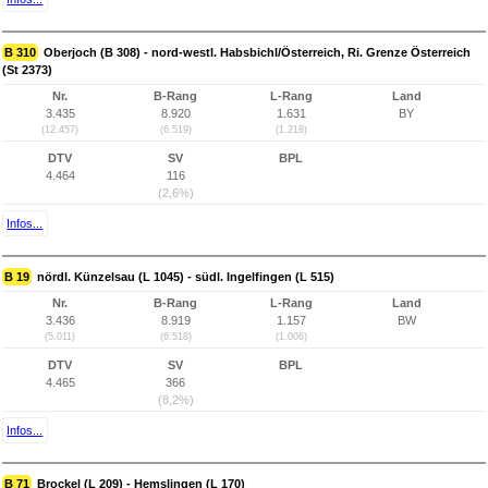
B 310
Oberjoch (B 308) - nord-westl. Habsbichl/Österreich, Ri. Grenze Österreich
(St 2373)
Nr.
B-Rang
L-Rang
Land
3.435
8.920
1.631
BY
(12.457)
(6.519)
(1.218)
DTV
SV
BPL
4.464
116
(2,6%)
Infos...
B 19
nördl. Künzelsau (L 1045) - südl. Ingelfingen (L 515)
Nr.
B-Rang
L-Rang
Land
3.436
8.919
1.157
BW
(5.011)
(6.518)
(1.006)
DTV
SV
BPL
4.465
366
(8,2%)
Infos...
B 71
Brockel (L 209) - Hemslingen (L 170)