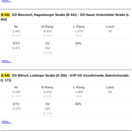
Infos...
B 442
OD Wunstorf, Hagenburger Straße (B 441) - OD Haste, Kolenfelder Straße (L
403)
Nr.
B-Rang
L-Rang
Land
3.442
8.914
1.070
NI
(13.310)
(6.513)
(801)
DTV
SV
BPL
4.471
152
(3,4%)
Infos...
B 440
OD Wittorf, Lüdinger Straße (K 205) - KVP OD Visselhövede, Bahnhofstraße
(L 171)
Nr.
B-Rang
L-Rang
Land
3.443
8.913
1.069
NI
(13.287)
(6.512)
(800)
DTV
SV
BPL
4.473
228
(5,1%)
Infos...