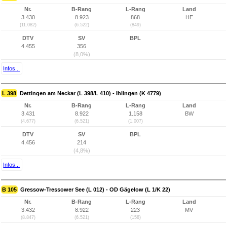
Nr.
B-Rang
L-Rang
Land
3.430
8.923
868
HE
(11.082)
(6.522)
(849)
DTV
SV
BPL
4.455
356
(8,0%)
Infos...
L 398
Dettingen am Neckar (L 398/L 410) - Ihlingen (K 4779)
Nr.
B-Rang
L-Rang
Land
3.431
8.922
1.158
BW
(4.677)
(6.521)
(1.007)
DTV
SV
BPL
4.456
214
(4,8%)
Infos...
B 105
Gressow-Tressower See (L 012) - OD Gägelow (L 1/K 22)
Nr.
B-Rang
L-Rang
Land
3.432
8.922
223
MV
(8.847)
(6.521)
(158)