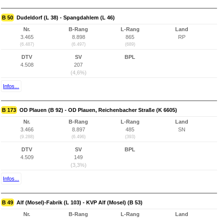
B 50
Dudeldorf (L 38) - Spangdahlem (L 46)
Nr.
B-Rang
L-Rang
Land
3.465
8.898
865
RP
(6.487)
(6.497)
(689)
DTV
SV
BPL
4.508
207
(4,6%)
Infos...
B 173
OD Plauen (B 92) - OD Plauen, Reichenbacher Straße (K 6605)
Nr.
B-Rang
L-Rang
Land
3.466
8.897
485
SN
(9.288)
(6.496)
(393)
DTV
SV
BPL
4.509
149
(3,3%)
Infos...
B 49
Alf (Mosel)-Fabrik (L 103) - KVP Alf (Mosel) (B 53)
Nr.
B-Rang
L-Rang
Land