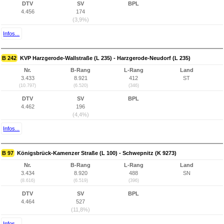
DTV
SV
BPL
4.456
174
(3,9%)
Infos...
B 242
KVP Harzgerode-Wallstraße (L 235) - Harzgerode-Neudorf (L 235)
Nr.
B-Rang
L-Rang
Land
3.433
8.921
412
ST
(10.797)
(6.520)
(346)
DTV
SV
BPL
4.462
196
(4,4%)
Infos...
B 97
Königsbrück-Kamenzer Straße (L 100) - Schwepnitz (K 9273)
Nr.
B-Rang
L-Rang
Land
3.434
8.920
488
SN
(8.616)
(6.519)
(396)
DTV
SV
BPL
4.464
527
(11,8%)
Infos...