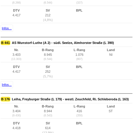
(8.268)
(6.544)
(327)
DTV
SV
BPL
4.417
212
(4,8%)
Infos...
B 441
AS Wunstorf-Luthe (A 2) - südl. Seelze, Almhorster Straße (L 390)
Nr.
B-Rang
L-Rang
Land
3.403
8.945
1.076
NI
(13.303)
(6.544)
(807)
DTV
SV
BPL
4.417
252
(5,7%)
Infos...
B 176
Leiha, Freyburger Straße (L 179) - westl. Zeuchfeld, Ri. Schleberoda (L 163)
Nr.
B-Rang
L-Rang
Land
3.404
8.944
416
ST
(9.430)
(6.543)
(350)
DTV
SV
BPL
4.418
614
(13,9%)