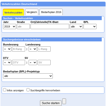
Verkehrszahlen Deutschland
Vergleich
Bedarfsplan 2016
Verkehrszahlen
Suchen - Verkehszahlen
Jahr
Straße
Ort|Zählstelle|TK-Blatt
Land
BPL
Suchergebnisse einschränken
Bundesrang Landesrang
|
DTV SV
|
Bedarfsplan (BPL)-Projekttyp
Infos anzeigen
Suchbegriffe hervorheben