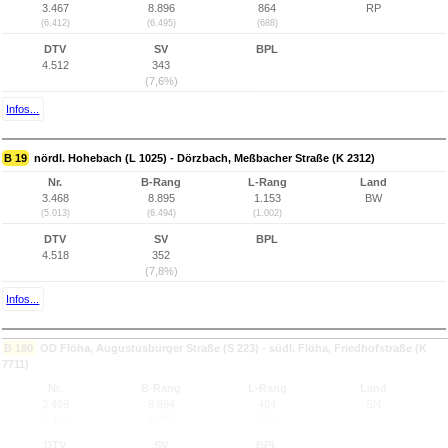
3.467
8.896
864
RP
(6.412)
(6.495)
(688)
DTV
SV
BPL
4.512
343
(7,6%)
Infos...
B 19
nördl. Hohebach (L 1025) - Dörzbach, Meßbacher Straße (K 2312)
Nr.
B-Rang
L-Rang
Land
3.468
8.895
1.153
BW
(5.013)
(6.494)
(1.002)
DTV
SV
BPL
4.518
352
(7,8%)
Infos...
B 180
OD Flöha, Augustusburger Straße (S 223) - südl. Flöha, Friedhofstraße (K
7711)
Nr.
B-Rang
L-Rang
Land
3.469
8.894
484
SN
(9.482)
(6.493)
(392)
DTV
SV
BPL