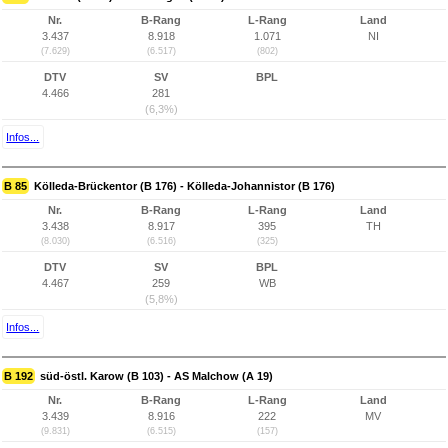
Nr.
B-Rang
L-Rang
Land
3.437
8.918
1.071
NI
(7.629)
(6.517)
(802)
DTV
SV
BPL
4.466
281
(6,3%)
Infos...
B 85
Kölleda-Brückentor (B 176) - Kölleda-Johannistor (B 176)
Nr.
B-Rang
L-Rang
Land
3.438
8.917
395
TH
(8.030)
(6.516)
(325)
DTV
SV
BPL
4.467
259
WB
(5,8%)
Infos...
B 192
süd-östl. Karow (B 103) - AS Malchow (A 19)
Nr.
B-Rang
L-Rang
Land
3.439
8.916
222
MV
(9.831)
(6.515)
(157)