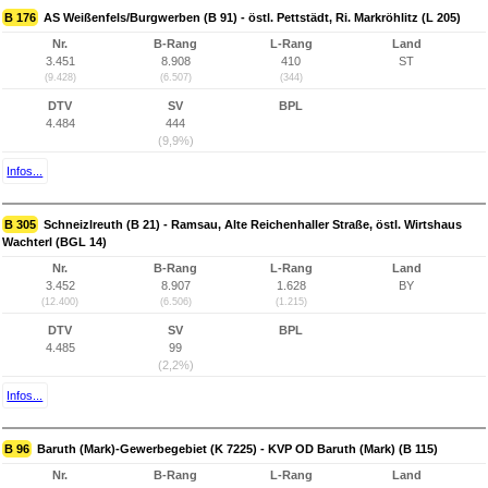
B 176
AS Weißenfels/Burgwerben (B 91) - östl. Pettstädt, Ri. Markröhlitz (L 205)
Nr.
B-Rang
L-Rang
Land
3.451
8.908
410
ST
(9.428)
(6.507)
(344)
DTV
SV
BPL
4.484
444
(9,9%)
Infos...
B 305
Schneizlreuth (B 21) - Ramsau, Alte Reichenhaller Straße, östl. Wirtshaus
Wachterl (BGL 14)
Nr.
B-Rang
L-Rang
Land
3.452
8.907
1.628
BY
(12.400)
(6.506)
(1.215)
DTV
SV
BPL
4.485
99
(2,2%)
Infos...
B 96
Baruth (Mark)-Gewerbegebiet (K 7225) - KVP OD Baruth (Mark) (B 115)
Nr.
B-Rang
L-Rang
Land