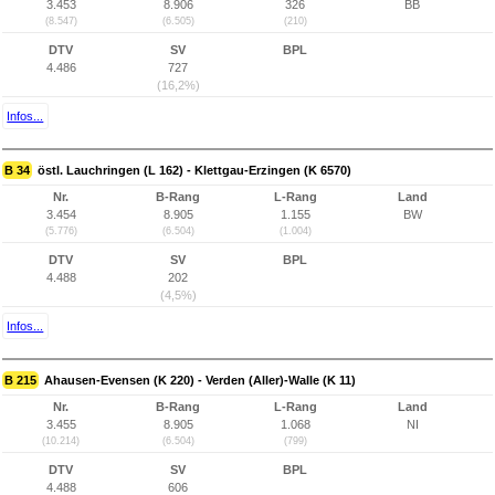
3.453
8.906
326
BB
(8.547)
(6.505)
(210)
DTV
SV
BPL
4.486
727
(16,2%)
Infos...
B 34
östl. Lauchringen (L 162) - Klettgau-Erzingen (K 6570)
Nr.
B-Rang
L-Rang
Land
3.454
8.905
1.155
BW
(5.776)
(6.504)
(1.004)
DTV
SV
BPL
4.488
202
(4,5%)
Infos...
B 215
Ahausen-Evensen (K 220) - Verden (Aller)-Walle (K 11)
Nr.
B-Rang
L-Rang
Land
3.455
8.905
1.068
NI
(10.214)
(6.504)
(799)
DTV
SV
BPL
4.488
606