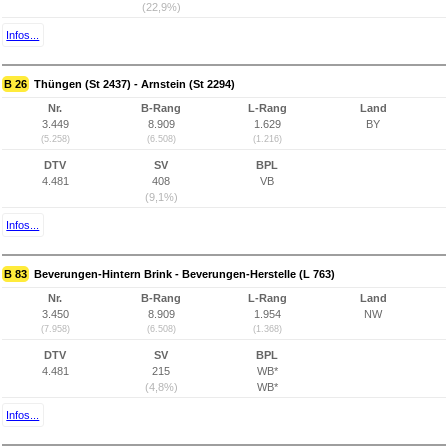
(22,9%)
Infos...
B 26
Thüngen (St 2437) - Arnstein (St 2294)
Nr.
B-Rang
L-Rang
Land
3.449
8.909
1.629
BY
(5.258)
(6.508)
(1.216)
DTV
SV
BPL
4.481
408
VB
(9,1%)
Infos...
B 83
Beverungen-Hintern Brink - Beverungen-Herstelle (L 763)
Nr.
B-Rang
L-Rang
Land
3.450
8.909
1.954
NW
(7.958)
(6.508)
(1.368)
DTV
SV
BPL
4.481
215
WB*
(4,8%)
WB*
Infos...