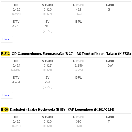
Nr.
B-Rang
L-Rang
Land
3.423
8.928
412
SH
(9.976)
(6.527)
(311)
DTV
SV
BPL
4.446
311
(7,0%)
Infos...
B 313
OD Gammertingen, Europastraße (B 32) - AS Trochtelfingen, Talweg (K 6736)
Nr.
B-Rang
L-Rang
Land
3.424
8.927
1.159
BW
(12.552)
(6.526)
(1.008)
DTV
SV
BPL
4.451
276
(6,2%)
Infos...
B 90
Kaulsdorf (Saale)-Hockeroda (B 85) - KVP Leutenberg (K 161/K 166)
Nr.
B-Rang
L-Rang
Land
3.425
8.926
396
TH
(8.347)
(6.525)
(326)