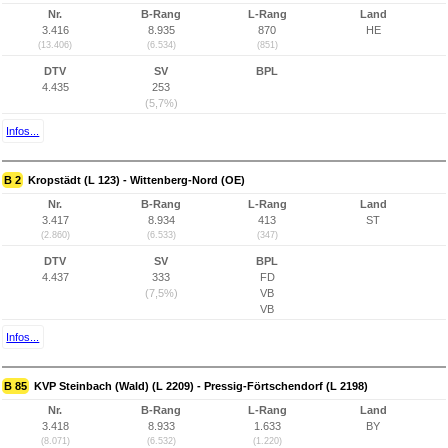
Nr.
B-Rang
L-Rang
Land
3.416
8.935
870
HE
(13.406)
(6.534)
(851)
DTV
SV
BPL
4.435
253
(5,7%)
Infos...
B 2
Kropstädt (L 123) - Wittenberg-Nord (OE)
Nr.
B-Rang
L-Rang
Land
3.417
8.934
413
ST
(2.860)
(6.533)
(347)
DTV
SV
BPL
4.437
333
FD
(7,5%)
VB
VB
Infos...
B 85
KVP Steinbach (Wald) (L 2209) - Pressig-Förtschendorf (L 2198)
Nr.
B-Rang
L-Rang
Land
3.418
8.933
1.633
BY
(8.071)
(6.532)
(1.220)