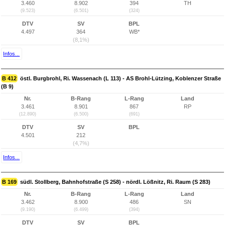
3.460
8.902
394
TH
(9.523)
(6.501)
(324)
DTV
SV
BPL
4.497
364
WB*
(8,1%)
Infos...
B 412
östl. Burgbrohl, Ri. Wassenach (L 113) - AS Brohl-Lützing, Koblenzer Straße
(B 9)
Nr.
B-Rang
L-Rang
Land
3.461
8.901
867
RP
(12.890)
(6.500)
(691)
DTV
SV
BPL
4.501
212
(4,7%)
Infos...
B 169
südl. Stollberg, Bahnhofstraße (S 258) - nördl. Lößnitz, Ri. Raum (S 283)
Nr.
B-Rang
L-Rang
Land
3.462
8.900
486
SN
(9.190)
(6.499)
(394)
DTV
SV
BPL