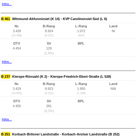
Infos...
B 461
Wittmund-Altfunnixsiel (K 14) - KVP Carolinensiel-Süd (L 6)
Nr.
B-Rang
L-Rang
Land
3.428
8.924
1.072
NI
(13.498)
(6.523)
(803)
DTV
SV
BPL
4.454
129
(2,9%)
Infos...
B 237
Kierspe-Rönsahl (K 2) - Kierspe-Friedrich-Ebert-Straße (L 528)
Nr.
B-Rang
L-Rang
Land
3.429
8.923
1.955
NW
(10.665)
(6.522)
(1.369)
DTV
SV
BPL
4.455
281
(6,3%)
Infos...
B 251
Korbach-Briloner Landstraße - Korbach-Arolser Landstraße (B 252)