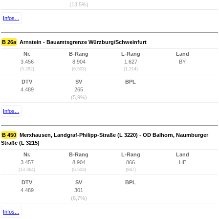
(13,5%)
Infos...
B 26a
Arnstein - Bauamtsgrenze Würzburg/Schweinfurt
Nr.
B-Rang
L-Rang
Land
3.456
8.904
1.627
BY
(5.282)
(6.503)
(1.214)
DTV
SV
BPL
4.489
265
(5,9%)
Infos...
B 450
Merxhausen, Landgraf-Philipp-Straße (L 3220) - OD Balhorn, Naumburger
Straße (L 3215)
Nr.
B-Rang
L-Rang
Land
3.457
8.904
866
HE
(13.364)
(6.503)
(847)
DTV
SV
BPL
4.489
301
(6,7%)
Infos...