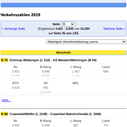
Verkehrszahlen 2019
Seite
< Vorherige Seite
(Ergebnisse
3.401
-
3.500
von
14.284
Nächste Seite >
auf
Seite 35 von 143
)
Abschnitt
B 70
Ochtrup-Welbergen (L 510) - AS Metelen/Wettringen (B 54)
Nr.
B-Rang
L-Rang
Land
3.401
8.946
1.957
NW
(7.585)
(6.545)
(1.371)
DTV
SV
BPL
4.416
450
(10,2%)
Infos...
B 88
Crawinkel/Wölfis (L 2148) - Crawinkel-Bahnhofstraße (L 1046)
Nr.
B-Rang
L-Rang
Land
3.402
8.945
397
TH