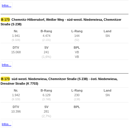
Infos...
B 173
Chemnitz-Hilbersdorf, Weißer Weg - süd-westl. Niederwiesa, Chemnitzer
Straße (S 238)
Nr.
B-Rang
L-Rang
Land
1.941
4.474
144
SN
(9.328)
(2.131)
(52)
DTV
SV
BPL
15.068
241
VB
(1,6%)
VB
Infos...
B 173
süd-westl. Niederwiesa, Chemnitzer Straße (S 238) - östl. Niederwiesa,
Dresdner Straße (K 7703)
Nr.
B-Rang
L-Rang
Land
1.942
6.129
230
SN
(9.329)
(3.748)
(138)
DTV
SV
BPL
10.396
281
(2,7%)
Infos...