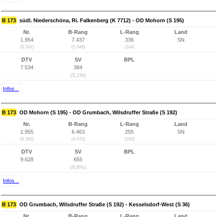
B 173
südl. Niederschöna, Ri. Falkenberg (K 7712) - OD Mohorn (S 195)
Nr.
B-Rang
L-Rang
Land
1.954
7.437
336
SN
(9.341)
(5.048)
(244)
DTV
SV
BPL
7.534
384
(5,1%)
Infos...
B 173
OD Mohorn (S 195) - OD Grumbach, Wilsdruffer Straße (S 192)
Nr.
B-Rang
L-Rang
Land
1.955
6.463
255
SN
(9.342)
(4.079)
(163)
DTV
SV
BPL
9.628
655
(6,8%)
Infos...
B 173
OD Grumbach, Wilsdruffer Straße (S 192) - Kesselsdorf-West (S 36)
Nr.
B-Rang
L-Rang
Land