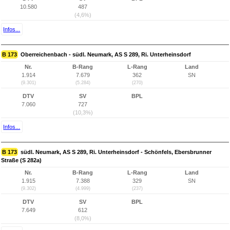
10.580
487
(4,6%)
Infos...
B 173
Oberreichenbach - südl. Neumark, AS S 289, Ri. Unterheinsdorf
Nr.
B-Rang
L-Rang
Land
1.914
7.679
362
SN
(9.301)
(5.284)
(270)
DTV
SV
BPL
7.060
727
(10,3%)
Infos...
B 173
südl. Neumark, AS S 289, Ri. Unterheinsdorf - Schönfels, Ebersbrunner
Straße (S 282a)
Nr.
B-Rang
L-Rang
Land
1.915
7.388
329
SN
(9.302)
(4.999)
(237)
DTV
SV
BPL
7.649
612
(8,0%)