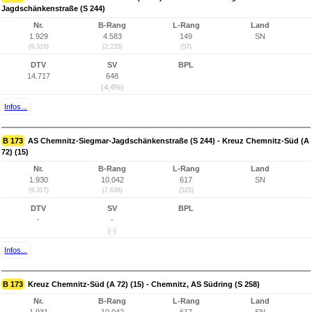
Jagdschänkenstraße (S 244)
Nr.
B-Rang
L-Rang
Land
1.929
4.583
149
SN
(9.316)
(2.233)
(57)
DTV
SV
BPL
14.717
648
(4,4%)
Infos...
B 173
AS Chemnitz-Siegmar-Jagdschänkenstraße (S 244) - Kreuz Chemnitz-Süd (A
72) (15)
Nr.
B-Rang
L-Rang
Land
1.930
10.042
617
SN
(9.317)
(7.638)
(525)
DTV
SV
BPL
-
-
(-)
Infos...
B 173
Kreuz Chemnitz-Süd (A 72) (15) - Chemnitz, AS Südring (S 258)
Nr.
B-Rang
L-Rang
Land