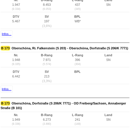
Nr.
B-Rang
L-Rang
Land
1.947
8.453
437
SN
(9.334)
(6.053)
(345)
DTV
SV
BPL
5.467
197
WB*
(3,6%)
Infos...
B 173
Oberschöna, Ri. Falkenstein (S 203) - Oberschöna, Dorfstraße (S 206/K 7771)
Nr.
B-Rang
L-Rang
Land
1.948
7.971
396
SN
(9.335)
(5.574)
(304)
DTV
SV
BPL
6.442
213
(3,3%)
Infos...
B 173
Oberschöna, Dorfstraße (S 206/K 7771) - OD Freiberg/Sachsen, Annaberger
Straße (B 101)
Nr.
B-Rang
L-Rang
Land
1.949
6.273
241
SN
(9.336)
(3.890)
(149)