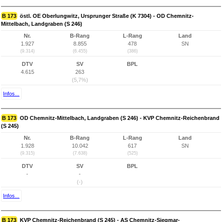
B 173
östl. OE Oberlungwitz, Ursprunger Straße (K 7304) - OD Chemnitz-
Mittelbach, Landgraben (S 246)
Nr.
B-Rang
L-Rang
Land
1.927
8.855
478
SN
(9.314)
(6.455)
(386)
DTV
SV
BPL
4.615
263
(5,7%)
Infos...
B 173
OD Chemnitz-Mittelbach, Landgraben (S 246) - KVP Chemnitz-Reichenbrand
(S 245)
Nr.
B-Rang
L-Rang
Land
1.928
10.042
617
SN
(9.315)
(7.638)
(525)
DTV
SV
BPL
-
-
(-)
Infos...
B 173
KVP Chemnitz-Reichenbrand (S 245) - AS Chemnitz-Siegmar-