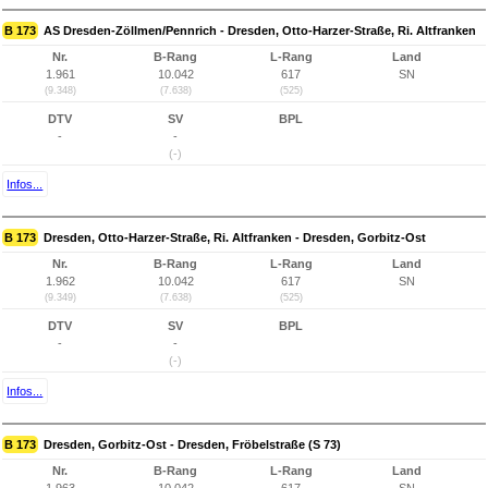
B 173
AS Dresden-Zöllmen/Pennrich - Dresden, Otto-Harzer-Straße, Ri. Altfranken
Nr.
B-Rang
L-Rang
Land
1.961
10.042
617
SN
(9.348)
(7.638)
(525)
DTV
SV
BPL
-
-
(-)
Infos...
B 173
Dresden, Otto-Harzer-Straße, Ri. Altfranken - Dresden, Gorbitz-Ost
Nr.
B-Rang
L-Rang
Land
1.962
10.042
617
SN
(9.349)
(7.638)
(525)
DTV
SV
BPL
-
-
(-)
Infos...
B 173
Dresden, Gorbitz-Ost - Dresden, Fröbelstraße (S 73)
Nr.
B-Rang
L-Rang
Land