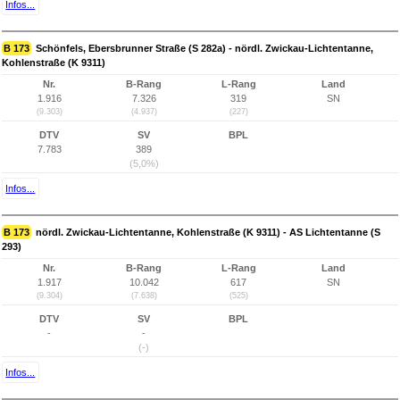
Infos...
B 173
Schönfels, Ebersbrunner Straße (S 282a) - nördl. Zwickau-Lichtentanne,
Kohlenstraße (K 9311)
Nr.
B-Rang
L-Rang
Land
1.916
7.326
319
SN
(9.303)
(4.937)
(227)
DTV
SV
BPL
7.783
389
(5,0%)
Infos...
B 173
nördl. Zwickau-Lichtentanne, Kohlenstraße (K 9311) - AS Lichtentanne (S
293)
Nr.
B-Rang
L-Rang
Land
1.917
10.042
617
SN
(9.304)
(7.638)
(525)
DTV
SV
BPL
-
-
(-)
Infos...