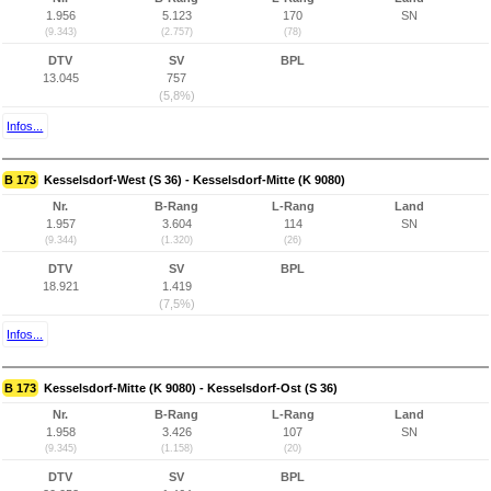
1.956
5.123
170
SN
(9.343)
(2.757)
(78)
DTV
SV
BPL
13.045
757
(5,8%)
Infos...
B 173
Kesselsdorf-West (S 36) - Kesselsdorf-Mitte (K 9080)
Nr.
B-Rang
L-Rang
Land
1.957
3.604
114
SN
(9.344)
(1.320)
(26)
DTV
SV
BPL
18.921
1.419
(7,5%)
Infos...
B 173
Kesselsdorf-Mitte (K 9080) - Kesselsdorf-Ost (S 36)
Nr.
B-Rang
L-Rang
Land
1.958
3.426
107
SN
(9.345)
(1.158)
(20)
DTV
SV
BPL