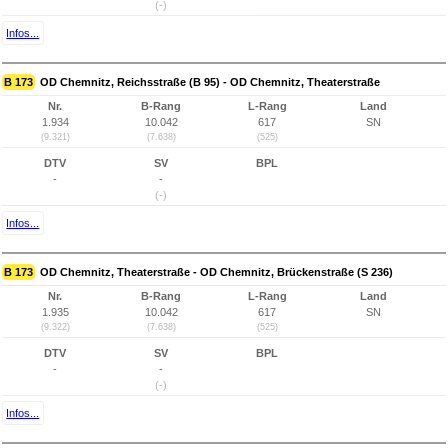
(-)
Infos...
B 173
OD Chemnitz, Reichsstraße (B 95) - OD Chemnitz, Theaterstraße
Nr.
B-Rang
L-Rang
Land
1.934
10.042
617
SN
(9.321)
(7.638)
(525)
DTV
SV
BPL
-
-
(-)
Infos...
B 173
OD Chemnitz, Theaterstraße - OD Chemnitz, Brückenstraße (S 236)
Nr.
B-Rang
L-Rang
Land
1.935
10.042
617
SN
(9.322)
(7.638)
(525)
DTV
SV
BPL
-
-
(-)
Infos...