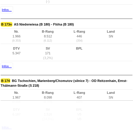
(-)
Infos...
B 173n
AS Niederwiesa (B 180) - Flöha (B 180)
Nr.
B-Rang
L-Rang
Land
1.966
8.512
446
SN
(9.353)
(6.112)
(354)
DTV
SV
BPL
5.347
171
(3,2%)
Infos...
B 174
BG Tschechien, Marienberg/Chomutov (silnice 7) - OD Reitzenhain, Ernst-
Thälmann-Straße (S 218)
Nr.
B-Rang
L-Rang
Land
1.967
8.098
407
SN
(9.354)
(5.700)
(315)
DTV
SV
BPL
6.187
1.516
VB
(24,5%)
VB
Infos...