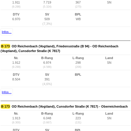
1.911
7.719
367
SN
(9.298)
(5.324)
(275)
DTV
SV
BPL
6.970
509
WB
(7,3%)
Infos...
B 173
OD Reichenbach (Vogtland), Friedensstraße (B 94) - OD Reichenbach
(Vogtland), Cunsdorfer Straße (K 7817)
Nr.
B-Rang
L-Rang
Land
1.912
6.974
298
SN
(9.299)
(4.586)
(206)
DTV
SV
BPL
8.504
391
(4,6%)
Infos...
B 173
OD Reichenbach (Vogtland), Cunsdorfer Straße (K 7817) - Oberreichenbach
Nr.
B-Rang
L-Rang
Land
1.913
6.048
223
SN
(9.300)
(3.667)
(131)
DTV
SV
BPL