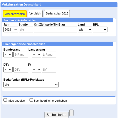
Verkehrszahlen Deutschland
Vergleich
Bedarfsplan 2016
Verkehrszahlen
Suchen - Verkehszahlen
Jahr
Straße
Ort|Zählstelle|TK-Blatt
Land
BPL
Suchergebnisse einschränken
Bundesrang Landesrang
|
DTV SV
|
Bedarfsplan (BPL)-Projekttyp
Infos anzeigen
Suchbegriffe hervorheben