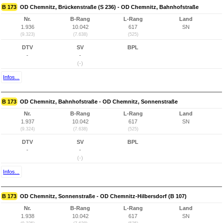
B 173
OD Chemnitz, Brückenstraße (S 236) - OD Chemnitz, Bahnhofstraße
Nr.
B-Rang
L-Rang
Land
1.936
10.042
617
SN
(9.323)
(7.638)
(525)
DTV
SV
BPL
-
-
(-)
Infos...
B 173
OD Chemnitz, Bahnhofstraße - OD Chemnitz, Sonnenstraße
Nr.
B-Rang
L-Rang
Land
1.937
10.042
617
SN
(9.324)
(7.638)
(525)
DTV
SV
BPL
-
-
(-)
Infos...
B 173
OD Chemnitz, Sonnenstraße - OD Chemnitz-Hilbersdorf (B 107)
Nr.
B-Rang
L-Rang
Land
1.938
10.042
617
SN