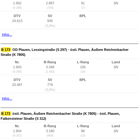
1.902
2.897
91
SN
(9.289)
(744)
(7)
DTV
SV
BPL
24.613
935
(3,8%)
Infos...
B 173
OD Plauen, Lessingstraße (S 297) - östl. Plauen, Äußere Reichenbacher
Straße (K 7805)
Nr.
B-Rang
L-Rang
Land
1.903
3.348
105
SN
(9.290)
(1.092)
(19)
DTV
SV
BPL
20.487
779
(3,8%)
Infos...
B 173
östl. Plauen, Äußere Reichenbacher Straße (K 7805) - östl. Plauen,
Falkensteiner Straße (S 312)
Nr.
B-Rang
L-Rang
Land
1.904
3.180
98
SN
(9.291)
(964)
(13)