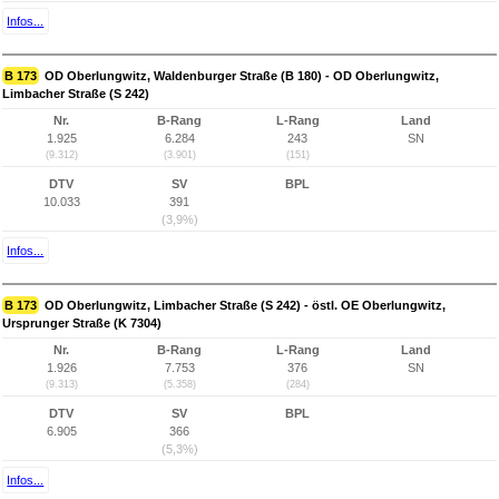
Infos...
B 173
OD Oberlungwitz, Waldenburger Straße (B 180) - OD Oberlungwitz,
Limbacher Straße (S 242)
Nr.
B-Rang
L-Rang
Land
1.925
6.284
243
SN
(9.312)
(3.901)
(151)
DTV
SV
BPL
10.033
391
(3,9%)
Infos...
B 173
OD Oberlungwitz, Limbacher Straße (S 242) - östl. OE Oberlungwitz,
Ursprunger Straße (K 7304)
Nr.
B-Rang
L-Rang
Land
1.926
7.753
376
SN
(9.313)
(5.358)
(284)
DTV
SV
BPL
6.905
366
(5,3%)
Infos...