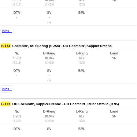
1.931
10.042
617
SN
(9.318)
(7.638)
(525)
DTV
SV
BPL
-
-
(-)
Infos...
B 173
Chemnitz, AS Südring (S 258) - OD Chemnitz, Kappler Drehne
Nr.
B-Rang
L-Rang
Land
1.932
10.042
617
SN
(9.319)
(7.638)
(525)
DTV
SV
BPL
-
-
(-)
Infos...
B 173
OD Chemnitz, Kappler Drehne - OD Chemnitz, Reichsstraße (B 95)
Nr.
B-Rang
L-Rang
Land
1.933
10.042
617
SN
(9.320)
(7.638)
(525)
DTV
SV
BPL
-
-