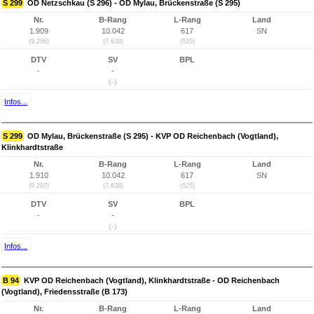
S 299
OD Netzschkau (S 296) - OD Mylau, Brückenstraße (S 295)
Nr.
B-Rang
L-Rang
Land
1.909
10.042
617
SN
(9.296)
(7.638)
(525)
DTV
SV
BPL
-
-
(-)
Infos...
S 299
OD Mylau, Brückenstraße (S 295) - KVP OD Reichenbach (Vogtland),
Klinkhardtstraße
Nr.
B-Rang
L-Rang
Land
1.910
10.042
617
SN
(9.297)
(7.638)
(525)
DTV
SV
BPL
-
-
(-)
Infos...
B 94
KVP OD Reichenbach (Vogtland), Klinkhardtstraße - OD Reichenbach
(Vogtland), Friedensstraße (B 173)
Nr.
B-Rang
L-Rang
Land