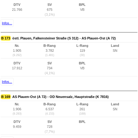
DTV
SV
BPL
21.766
675
VB
(3,1%)
Infos...
B 173
östl. Plauen, Falkensteiner Straße (S 312) - AS Plauen-Ost (A 72)
Nr.
B-Rang
L-Rang
Land
1.905
3.782
119
SN
(9.292)
(1.481)
(30)
DTV
SV
BPL
17.912
734
VB
(4,1%)
Infos...
B 169
AS Plauen-Ost (A 72) - OD Neuensalz, Hauptstraße (K 7816)
Nr.
B-Rang
L-Rang
Land
1.906
6.537
261
SN
(9.293)
(4.153)
(169)
DTV
SV
BPL
9.459
728
(7,7%)