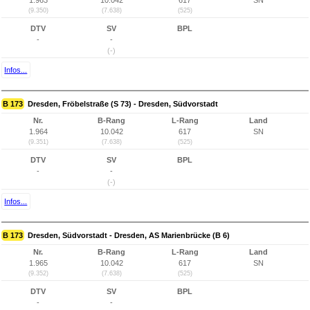
1.963
10.042
617
SN
(9.350)
(7.638)
(525)
DTV
SV
BPL
-
-
(-)
Infos...
B 173
Dresden, Fröbelstraße (S 73) - Dresden, Südvorstadt
Nr.
B-Rang
L-Rang
Land
1.964
10.042
617
SN
(9.351)
(7.638)
(525)
DTV
SV
BPL
-
-
(-)
Infos...
B 173
Dresden, Südvorstadt - Dresden, AS Marienbrücke (B 6)
Nr.
B-Rang
L-Rang
Land
1.965
10.042
617
SN
(9.352)
(7.638)
(525)
DTV
SV
BPL
-
-