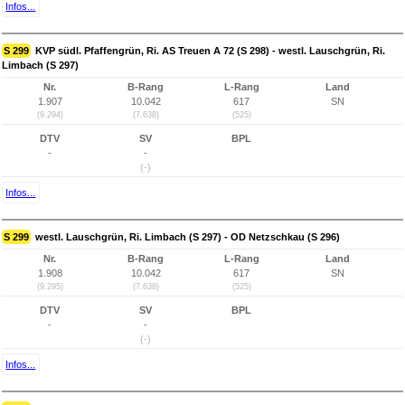
Infos...
S 299
KVP südl. Pfaffengrün, Ri. AS Treuen A 72 (S 298) - westl. Lauschgrün, Ri.
Limbach (S 297)
Nr.
B-Rang
L-Rang
Land
1.907
10.042
617
SN
(9.294)
(7.638)
(525)
DTV
SV
BPL
-
-
(-)
Infos...
S 299
westl. Lauschgrün, Ri. Limbach (S 297) - OD Netzschkau (S 296)
Nr.
B-Rang
L-Rang
Land
1.908
10.042
617
SN
(9.295)
(7.638)
(525)
DTV
SV
BPL
-
-
(-)
Infos...