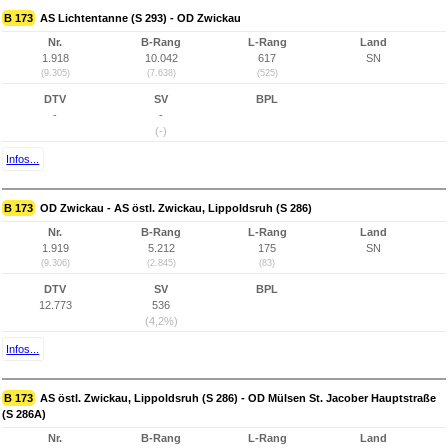
B 173
AS Lichtentanne (S 293) - OD Zwickau
Nr.
B-Rang
L-Rang
Land
1.918
10.042
617
SN
(9.305)
(7.638)
(525)
DTV
SV
BPL
-
-
(-)
Infos...
B 173
OD Zwickau - AS östl. Zwickau, Lippoldsruh (S 286)
Nr.
B-Rang
L-Rang
Land
1.919
5.212
175
SN
(9.306)
(2.845)
(83)
DTV
SV
BPL
12.773
536
(4,2%)
Infos...
B 173
AS östl. Zwickau, Lippoldsruh (S 286) - OD Mülsen St. Jacober Hauptstraße
(S 286A)
Nr.
B-Rang
L-Rang
Land