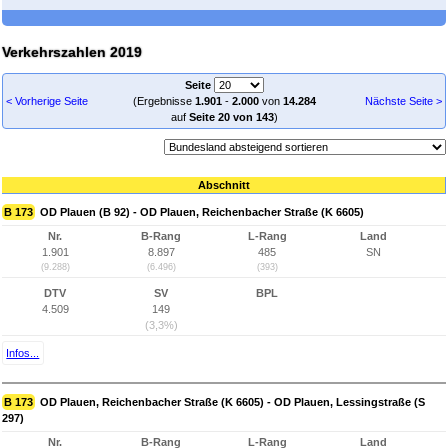
Verkehrszahlen 2019
Seite
< Vorherige Seite
(Ergebnisse
1.901
-
2.000
von
14.284
Nächste Seite >
auf
Seite 20 von 143
)
Abschnitt
B 173
OD Plauen (B 92) - OD Plauen, Reichenbacher Straße (K 6605)
Nr.
B-Rang
L-Rang
Land
1.901
8.897
485
SN
(9.288)
(6.496)
(393)
DTV
SV
BPL
4.509
149
(3,3%)
Infos...
B 173
OD Plauen, Reichenbacher Straße (K 6605) - OD Plauen, Lessingstraße (S
297)
Nr.
B-Rang
L-Rang
Land