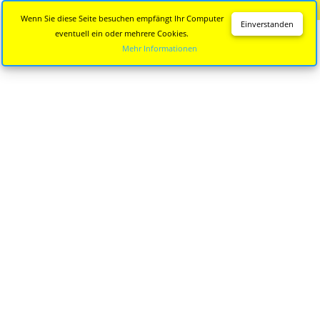
Diese Seite wird nicht mehr aktualisiert.
Zur neuen Seite
Wenn Sie diese Seite besuchen empfängt Ihr Computer
Einverstanden
eventuell ein oder mehrere Cookies.
Mehr Informationen