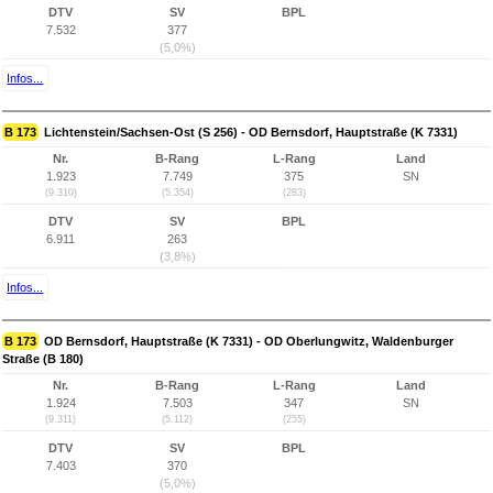
DTV
SV
BPL
7.532
377
(5,0%)
Infos...
B 173
Lichtenstein/Sachsen-Ost (S 256) - OD Bernsdorf, Hauptstraße (K 7331)
Nr.
B-Rang
L-Rang
Land
1.923
7.749
375
SN
(9.310)
(5.354)
(283)
DTV
SV
BPL
6.911
263
(3,8%)
Infos...
B 173
OD Bernsdorf, Hauptstraße (K 7331) - OD Oberlungwitz, Waldenburger
Straße (B 180)
Nr.
B-Rang
L-Rang
Land
1.924
7.503
347
SN
(9.311)
(5.112)
(255)
DTV
SV
BPL
7.403
370
(5,0%)