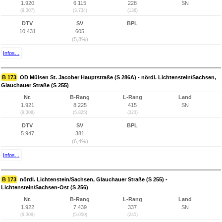
1.920
6.115
228
SN
(9.307)
(3.734)
(136)
DTV
SV
BPL
10.431
605
(5,8%)
Infos...
B 173
OD Mülsen St. Jacober Hauptstraße (S 286A) - nördl. Lichtenstein/Sachsen,
Glauchauer Straße (S 255)
Nr.
B-Rang
L-Rang
Land
1.921
8.225
415
SN
(9.308)
(5.825)
(323)
DTV
SV
BPL
5.947
381
(6,4%)
Infos...
B 173
nördl. Lichtenstein/Sachsen, Glauchauer Straße (S 255) -
Lichtenstein/Sachsen-Ost (S 256)
Nr.
B-Rang
L-Rang
Land
1.922
7.439
337
SN
(9.309)
(5.050)
(245)