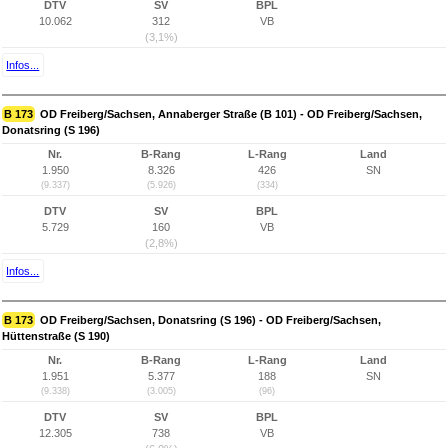
DTV
SV
BPL
10.062
312
VB
(3,1%)
Infos...
B 173
OD Freiberg/Sachsen, Annaberger Straße (B 101) - OD Freiberg/Sachsen,
Donatsring (S 196)
Nr.
B-Rang
L-Rang
Land
1.950
8.326
426
SN
(9.337)
(5.926)
(334)
DTV
SV
BPL
5.729
160
VB
(2,8%)
Infos...
B 173
OD Freiberg/Sachsen, Donatsring (S 196) - OD Freiberg/Sachsen,
Hüttenstraße (S 190)
Nr.
B-Rang
L-Rang
Land
1.951
5.377
188
SN
(9.338)
(3.005)
(96)
DTV
SV
BPL
12.305
738
VB