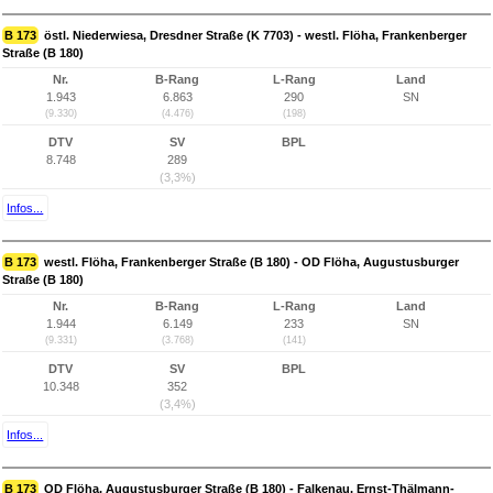
B 173
östl. Niederwiesa, Dresdner Straße (K 7703) - westl. Flöha, Frankenberger
Straße (B 180)
Nr.
B-Rang
L-Rang
Land
1.943
6.863
290
SN
(9.330)
(4.476)
(198)
DTV
SV
BPL
8.748
289
(3,3%)
Infos...
B 173
westl. Flöha, Frankenberger Straße (B 180) - OD Flöha, Augustusburger
Straße (B 180)
Nr.
B-Rang
L-Rang
Land
1.944
6.149
233
SN
(9.331)
(3.768)
(141)
DTV
SV
BPL
10.348
352
(3,4%)
Infos...
B 173
OD Flöha, Augustusburger Straße (B 180) - Falkenau, Ernst-Thälmann-