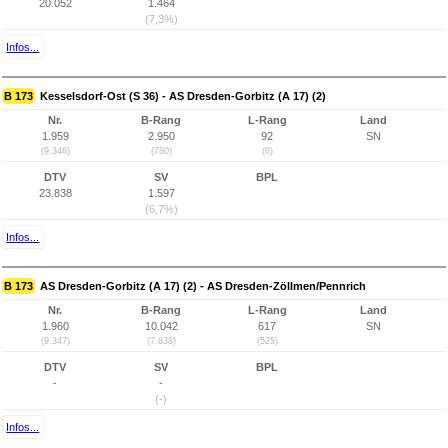
20.052
1.464
(7,3%)
Infos...
B 173
Kesselsdorf-Ost (S 36) - AS Dresden-Gorbitz (A 17) (2)
Nr.
B-Rang
L-Rang
Land
1.959
2.950
92
SN
(9.346)
(780)
(8)
DTV
SV
BPL
23.838
1.597
(6,7%)
Infos...
B 173
AS Dresden-Gorbitz (A 17) (2) - AS Dresden-Zöllmen/Pennrich
Nr.
B-Rang
L-Rang
Land
1.960
10.042
617
SN
(9.347)
(7.638)
(525)
DTV
SV
BPL
-
-
(-)
Infos...