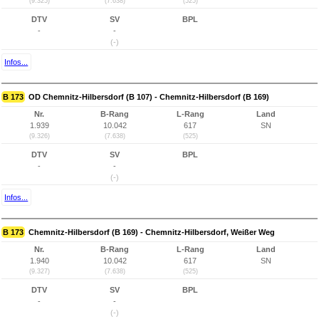
(9.325)
(7.638)
(525)
DTV
SV
BPL
-
-
(-)
Infos...
B 173
OD Chemnitz-Hilbersdorf (B 107) - Chemnitz-Hilbersdorf (B 169)
Nr.
B-Rang
L-Rang
Land
1.939
10.042
617
SN
(9.326)
(7.638)
(525)
DTV
SV
BPL
-
-
(-)
Infos...
B 173
Chemnitz-Hilbersdorf (B 169) - Chemnitz-Hilbersdorf, Weißer Weg
Nr.
B-Rang
L-Rang
Land
1.940
10.042
617
SN
(9.327)
(7.638)
(525)
DTV
SV
BPL
-
-
(-)