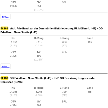
DTV
SV
BPL
2.326
354
(15,2%)
Infos...
B 168
südl. Friedland, an der Dammühlenfließniederung, Ri. Möllen (L 441) - OD
Friedland, Neue Straße (L 43)
Nr.
B-Rang
L-Rang
Land
14.164
9.412
383
BB
(9.124)
(7.010)
(267)
DTV
SV
BPL
3.395
390
(11,5%)
Infos...
B 168
OD Friedland, Neue Straße (L 43) - KVP OD Beeskow, Krügersdorfer
Chaussee (B 246)
Nr.
B-Rang
L-Rang
Land
14.165
8.966
329
BB
(9.125)
(6.565)
(213)
DTV
SV
BPL
4.374
464