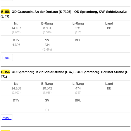
B 156
OD Graustein, An der Dorfaue (K 7105) - OD Spremberg, KVP Schloßstraße
(L 47)
Nr.
B-Rang
L-Rang
Land
14.107
8.991
331
BB
(9.062)
(6.590)
(215)
DTV
SV
BPL
4.326
234
(5,4%)
Infos...
B 156
OD Spremberg, KVP Schloßstraße (L 47) - OD Spremberg, Berliner Straße (L
471)
Nr.
B-Rang
L-Rang
Land
14.108
10.042
474
BB
(9.063)
(7.638)
(357)
DTV
SV
BPL
-
-
(-)
Infos...