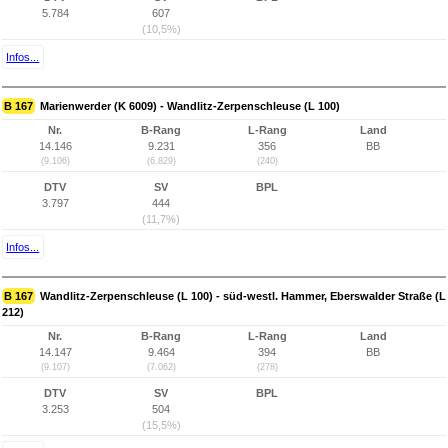
5.784
607
(10,5%)
Infos...
B 167
Marienwerder (K 6009) - Wandlitz-Zerpenschleuse (L 100)
Nr.
B-Rang
L-Rang
Land
14.146
9.231
356
BB
(9.106)
(6.829)
(240)
DTV
SV
BPL
3.797
444
(11,7%)
Infos...
B 167
Wandlitz-Zerpenschleuse (L 100) - süd-westl. Hammer, Eberswalder Straße (L
212)
Nr.
B-Rang
L-Rang
Land
14.147
9.464
394
BB
(9.107)
(7.062)
(278)
DTV
SV
BPL
3.253
504
(15,5%)