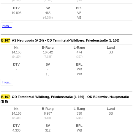
(9.114)
(3.568)
(64)
DTV
SV
BPL
10.806
465
VB
(4,3%)
VB
Infos...
B 167
AS Neuruppin (A 24) - OD Temnitztal-Wildberg, Friedenstraße (L 166)
Nr.
B-Rang
L-Rang
Land
14.155
10.042
474
BB
(9.115)
(7.638)
(357)
DTV
SV
BPL
-
-
WB
(-)
WB
Infos...
B 167
OD Temnitztal-Wildberg, Friedenstraße (L 166) - OD Bückwitz, Hauptstraße
(B 5)
Nr.
B-Rang
L-Rang
Land
14.156
8.987
330
BB
(9.116)
(6.586)
(214)
DTV
SV
BPL
4.335
312
WB