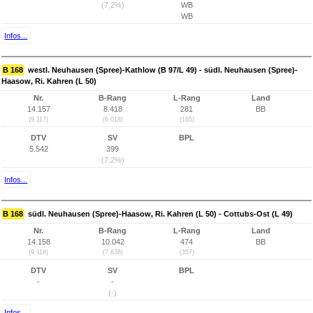
(7,2%)
WB
WB
Infos...
B 168
westl. Neuhausen (Spree)-Kathlow (B 97/L 49) - südl. Neuhausen (Spree)-
Haasow, Ri. Kahren (L 50)
Nr.
B-Rang
L-Rang
Land
14.157
8.418
281
BB
(9.117)
(6.018)
(165)
DTV
SV
BPL
5.542
399
(7,2%)
Infos...
B 168
südl. Neuhausen (Spree)-Haasow, Ri. Kahren (L 50) - Cottubs-Ost (L 49)
Nr.
B-Rang
L-Rang
Land
14.158
10.042
474
BB
(9.118)
(7.638)
(357)
DTV
SV
BPL
-
-
(-)
Infos...