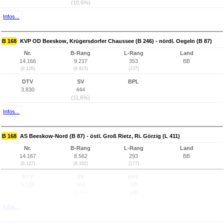
(10,6%)
Infos...
B 168
KVP OD Beeskow, Krügersdorfer Chaussee (B 246) - nördl. Oegeln (B 87)
Nr.
B-Rang
L-Rang
Land
14.166
9.217
353
BB
(9.126)
(6.815)
(237)
DTV
SV
BPL
3.830
444
(11,6%)
Infos...
B 168
AS Beeskow-Nord (B 87) - östl. Groß Rietz, Ri. Görzig (L 411)
Nr.
B-Rang
L-Rang
Land
14.167
8.562
293
BB
(9.127)
(6.162)
(177)
DTV
SV
BPL
5.239
508
WB
(9,7%)
WB
Infos...