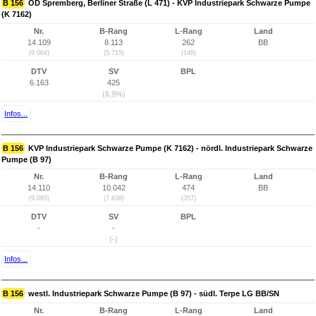
B 156
OD Spremberg, Berliner Straße (L 471) - KVP Industriepark Schwarze Pumpe
(K 7162)
Nr.
B-Rang
L-Rang
Land
14.109
8.113
262
BB
(9.064)
(5.715)
(146)
DTV
SV
BPL
6.163
425
(6,9%)
Infos...
B 156
KVP Industriepark Schwarze Pumpe (K 7162) - nördl. Industriepark Schwarze
Pumpe (B 97)
Nr.
B-Rang
L-Rang
Land
14.110
10.042
474
BB
(9.065)
(7.638)
(357)
DTV
SV
BPL
-
-
(-)
Infos...
B 156
westl. Industriepark Schwarze Pumpe (B 97) - südl. Terpe LG BB/SN
Nr.
B-Rang
L-Rang
Land