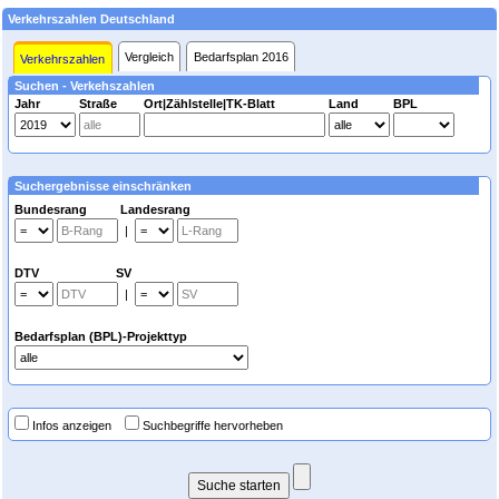
Verkehrszahlen Deutschland
Vergleich
Bedarfsplan 2016
Verkehrszahlen
Suchen - Verkehszahlen
Jahr
Straße
Ort|Zählstelle|TK-Blatt
Land
BPL
Suchergebnisse einschränken
Bundesrang Landesrang
|
DTV SV
|
Bedarfsplan (BPL)-Projekttyp
Infos anzeigen
Suchbegriffe hervorheben