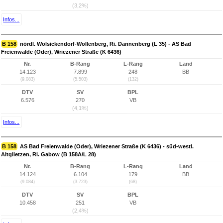
(3,2%)
Infos...
B 158
nördl. Wölsickendorf-Wollenberg, Ri. Dannenberg (L 35) - AS Bad
Freienwalde (Oder), Wriezener Straße (K 6436)
Nr.
B-Rang
L-Rang
Land
14.123
7.899
248
BB
(9.083)
(5.503)
(132)
DTV
SV
BPL
6.576
270
VB
(4,1%)
Infos...
B 158
AS Bad Freienwalde (Oder), Wriezener Straße (K 6436) - süd-westl.
Altglietzen, Ri. Gabow (B 158A/L 28)
Nr.
B-Rang
L-Rang
Land
14.124
6.104
179
BB
(9.084)
(3.723)
(68)
DTV
SV
BPL
10.458
251
VB
(2,4%)