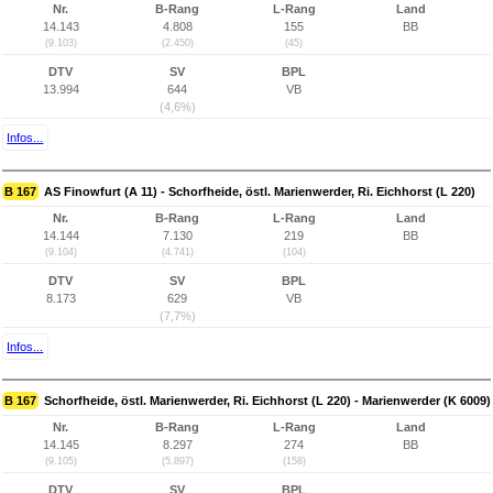
Nr.
B-Rang
L-Rang
Land
14.143
4.808
155
BB
(9.103)
(2.450)
(45)
DTV
SV
BPL
13.994
644
VB
(4,6%)
Infos...
B 167
AS Finowfurt (A 11) - Schorfheide, östl. Marienwerder, Ri. Eichhorst (L 220)
Nr.
B-Rang
L-Rang
Land
14.144
7.130
219
BB
(9.104)
(4.741)
(104)
DTV
SV
BPL
8.173
629
VB
(7,7%)
Infos...
B 167
Schorfheide, östl. Marienwerder, Ri. Eichhorst (L 220) - Marienwerder (K 6009)
Nr.
B-Rang
L-Rang
Land
14.145
8.297
274
BB
(9.105)
(5.897)
(158)
DTV
SV
BPL