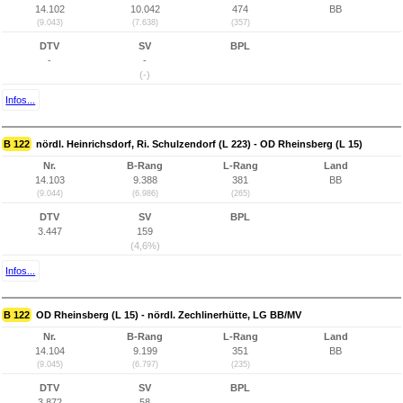
14.102
10.042
474
BB
(9.043)
(7.638)
(357)
DTV
SV
BPL
-
-
(-)
Infos...
B 122
nördl. Heinrichsdorf, Ri. Schulzendorf (L 223) - OD Rheinsberg (L 15)
Nr.
B-Rang
L-Rang
Land
14.103
9.388
381
BB
(9.044)
(6.986)
(265)
DTV
SV
BPL
3.447
159
(4,6%)
Infos...
B 122
OD Rheinsberg (L 15) - nördl. Zechlinerhütte, LG BB/MV
Nr.
B-Rang
L-Rang
Land
14.104
9.199
351
BB
(9.045)
(6.797)
(235)
DTV
SV
BPL
3.872
58