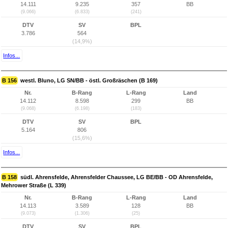
14.111
9.235
357
BB
(9.066)
(6.833)
(241)
DTV
SV
BPL
3.786
564
(14,9%)
Infos...
B 156
westl. Bluno, LG SN/BB - östl. Großräschen (B 169)
Nr.
B-Rang
L-Rang
Land
14.112
8.598
299
BB
(9.068)
(6.198)
(183)
DTV
SV
BPL
5.164
806
(15,6%)
Infos...
B 158
südl. Ahrensfelde, Ahrensfelder Chaussee, LG BE/BB - OD Ahrensfelde,
Mehrower Straße (L 339)
Nr.
B-Rang
L-Rang
Land
14.113
3.589
128
BB
(9.073)
(1.306)
(25)
DTV
SV
BPL