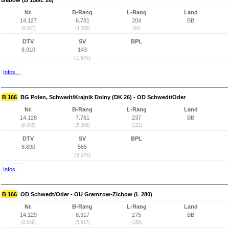
Gabow (B 158/L 28)
Nr.
B-Rang
L-Rang
Land
14.127
6.781
204
BB
(9.087)
(4.395)
(90)
DTV
SV
BPL
8.910
143
(1,6%)
Infos...
B 166
BG Polen, Schwedt/Krajnik Dolny (DK 26) - OD Schwedt/Oder
Nr.
B-Rang
L-Rang
Land
14.128
7.761
237
BB
(9.088)
(5.366)
(121)
DTV
SV
BPL
6.890
565
(8,2%)
Infos...
B 166
OD Schwedt/Oder - OU Gramzow-Zichow (L 280)
Nr.
B-Rang
L-Rang
Land
14.129
8.317
275
BB
(9.089)
(5.917)
(159)