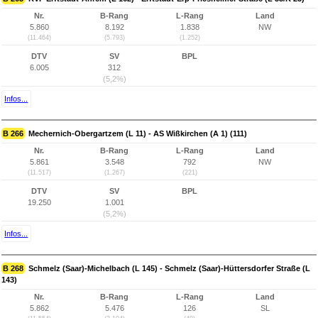
Nr.
B-Rang
L-Rang
Land
5.860
8.192
1.838
NW
(11.464)
(5.793)
(1.252)
DTV
SV
BPL
6.005
312
(5,2%)
Infos...
B 266
Mechernich-Obergartzem (L 11) - AS Wißkirchen (A 1) (111)
Nr.
B-Rang
L-Rang
Land
5.861
3.548
792
NW
(11.517)
(1.267)
(221)
DTV
SV
BPL
19.250
1.001
(5,2%)
Infos...
B 268
Schmelz (Saar)-Michelbach (L 145) - Schmelz (Saar)-Hüttersdorfer Straße (L
143)
Nr.
B-Rang
L-Rang
Land
5.862
5.476
126
SL