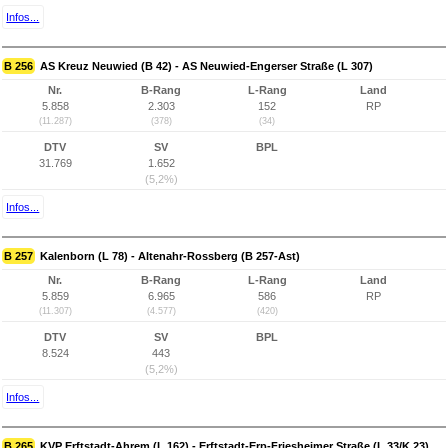
Infos...
B 256
AS Kreuz Neuwied (B 42) - AS Neuwied-Engerser Straße (L 307)
Nr.
B-Rang
L-Rang
Land
5.858
2.303
152
RP
(11.287)
(378)
(34)
DTV
SV
BPL
31.769
1.652
(5,2%)
Infos...
B 257
Kalenborn (L 78) - Altenahr-Rossberg (B 257-Ast)
Nr.
B-Rang
L-Rang
Land
5.859
6.965
586
RP
(11.307)
(4.577)
(420)
DTV
SV
BPL
8.524
443
(5,2%)
Infos...
B 265
KVP Erftstadt-Ahrem (L 162) - Erftstadt-Erp-Friesheimer Straße (L 33/K 23)