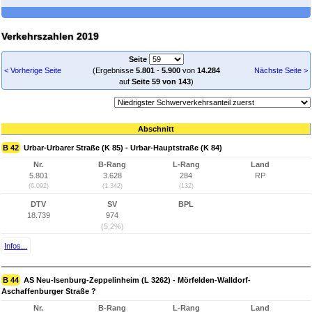
Verkehrszahlen 2019
Seite
< Vorherige Seite
(Ergebnisse
5.801
-
5.900
von
14.284
Nächste Seite >
auf
Seite 59 von 143
)
Abschnitt
B 42
Urbar-Urbarer Straße (K 85) - Urbar-Hauptstraße (K 84)
Nr.
B-Rang
L-Rang
Land
5.801
3.628
284
RP
(6.092)
(1.342)
(132)
DTV
SV
BPL
18.739
974
(5,2%)
Infos...
B 44
AS Neu-Isenburg-Zeppelinheim (L 3262) - Mörfelden-Walldorf-
Aschaffenburger Straße ?
Nr.
B-Rang
L-Rang
Land