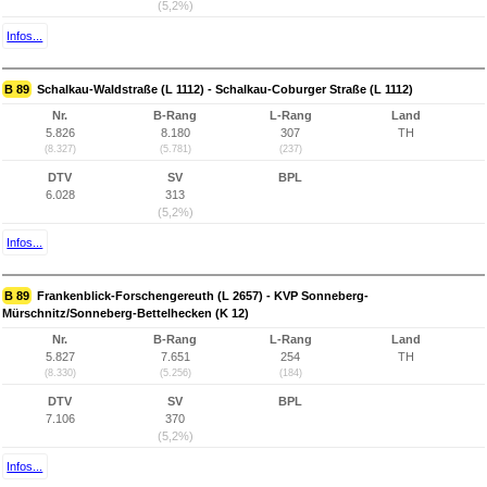
(5,2%)
Infos...
B 89
Schalkau-Waldstraße (L 1112) - Schalkau-Coburger Straße (L 1112)
Nr.
B-Rang
L-Rang
Land
5.826
8.180
307
TH
(8.327)
(5.781)
(237)
DTV
SV
BPL
6.028
313
(5,2%)
Infos...
B 89
Frankenblick-Forschengereuth (L 2657) - KVP Sonneberg-
Mürschnitz/Sonneberg-Bettelhecken (K 12)
Nr.
B-Rang
L-Rang
Land
5.827
7.651
254
TH
(8.330)
(5.256)
(184)
DTV
SV
BPL
7.106
370
(5,2%)
Infos...