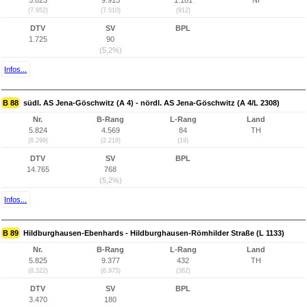
5.823
9.913
1.181
NI
(7.952)
(7.510)
(912)
DTV
SV
BPL
1.725
90
(5,2%)
Infos...
B 88
südl. AS Jena-Göschwitz (A 4) - nördl. AS Jena-Göschwitz (A 4/L 2308)
Nr.
B-Rang
L-Rang
Land
5.824
4.569
84
TH
(8.299)
(2.219)
(19)
DTV
SV
BPL
14.765
768
(5,2%)
Infos...
B 89
Hildburghausen-Ebenhards - Hildburghausen-Römhilder Straße (L 1133)
Nr.
B-Rang
L-Rang
Land
5.825
9.377
432
TH
(8.322)
(6.975)
(362)
DTV
SV
BPL
3.470
180