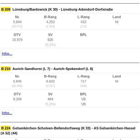
B 209
Lüneburg/Bardowick (K 30) - Lüneburg-Adendorf-Dorfstraße
Nr.
B-Rang
L-Rang
Land
5.844
4.253
432
NI
(10.072)
(1.914)
(171)
DTV
SV
BPL
15.879
826
(5,2%)
Infos...
B 210
Aurich-Sandhorst (L 7) - Aurich-Spekendorf (L 8)
Nr.
B-Rang
L-Rang
Land
5.845
6.602
717
NI
(10.098)
(4.217)
(449)
DTV
SV
BPL
9.308
484
VB
(5,2%)
VB
Infos...
B 224
Gelsenkirchen-Scholven-Bellendorfsweg (K 33) - AS Gelsenkirchen-Hassel
(A 52) (44)