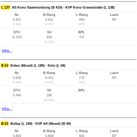
L 137
AS Konz-Saarmündung (B 419) - KVP Konz-Granastraße (L 138)
Nr.
B-Rang
L-Rang
Land
5.807
5.621
459
RP
(6.629)
(3.247)
(295)
DTV
SV
BPL
11.653
606
FD
(5,2%)
Infos...
B 53
Erden (Mosel) (L 189) - Kröv (L 58)
Nr.
B-Rang
L-Rang
Land
5.808
8.441
776
RP
(6.694)
(6.041)
(602)
DTV
SV
BPL
5.496
286
(5,2%)
Infos...
B 53
Bullay (L 199) - KVP Alf (Mosel) (B 49)
Nr.
B-Rang
L-Rang
Land
5.809
6.808
569
RP