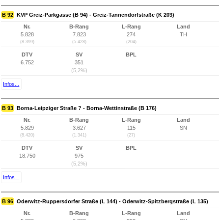
B 92
KVP Greiz-Parkgasse (B 94) - Greiz-Tannendorfstraße (K 203)
Nr.
B-Rang
L-Rang
Land
5.828
7.823
274
TH
(8.399)
(5.428)
(204)
DTV
SV
BPL
6.752
351
(5,2%)
Infos...
B 93
Borna-Leipziger Straße ? - Borna-Wettinstraße (B 176)
Nr.
B-Rang
L-Rang
Land
5.829
3.627
115
SN
(8.420)
(1.341)
(27)
DTV
SV
BPL
18.750
975
(5,2%)
Infos...
B 96
Oderwitz-Ruppersdorfer Straße (L 144) - Oderwitz-Spitzbergstraße (L 135)
Nr.
B-Rang
L-Rang
Land