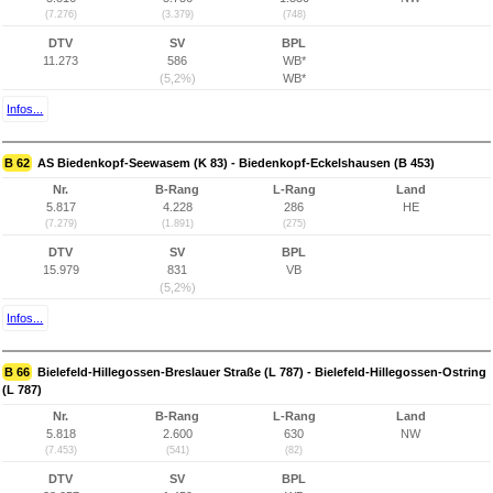
(7.276)
(3.379)
(748)
DTV
SV
BPL
11.273
586
WB*
(5,2%)
WB*
Infos...
B 62
AS Biedenkopf-Seewasem (K 83) - Biedenkopf-Eckelshausen (B 453)
Nr.
B-Rang
L-Rang
Land
5.817
4.228
286
HE
(7.279)
(1.891)
(275)
DTV
SV
BPL
15.979
831
VB
(5,2%)
Infos...
B 66
Bielefeld-Hillegossen-Breslauer Straße (L 787) - Bielefeld-Hillegossen-Ostring
(L 787)
Nr.
B-Rang
L-Rang
Land
5.818
2.600
630
NW
(7.453)
(541)
(82)
DTV
SV
BPL