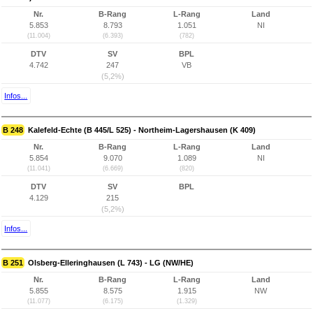
Nr.
B-Rang
L-Rang
Land
5.853
8.793
1.051
NI
(11.004)
(6.393)
(782)
DTV
SV
BPL
4.742
247
VB
(5,2%)
Infos...
B 248
Kalefeld-Echte (B 445/L 525) - Northeim-Lagershausen (K 409)
Nr.
B-Rang
L-Rang
Land
5.854
9.070
1.089
NI
(11.041)
(6.669)
(820)
DTV
SV
BPL
4.129
215
(5,2%)
Infos...
B 251
Olsberg-Elleringhausen (L 743) - LG (NW/HE)
Nr.
B-Rang
L-Rang
Land
5.855
8.575
1.915
NW
(11.077)
(6.175)
(1.329)