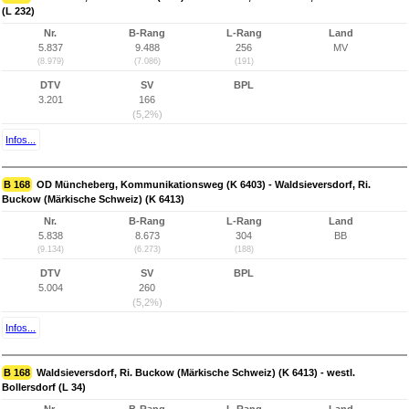
(L 232)
Nr.
B-Rang
L-Rang
Land
5.837
9.488
256
MV
(8.979)
(7.086)
(191)
DTV
SV
BPL
3.201
166
(5,2%)
Infos...
B 168
OD Müncheberg, Kommunikationsweg (K 6403) - Waldsieversdorf, Ri.
Buckow (Märkische Schweiz) (K 6413)
Nr.
B-Rang
L-Rang
Land
5.838
8.673
304
BB
(9.134)
(6.273)
(188)
DTV
SV
BPL
5.004
260
(5,2%)
Infos...
B 168
Waldsieversdorf, Ri. Buckow (Märkische Schweiz) (K 6413) - westl.
Bollersdorf (L 34)