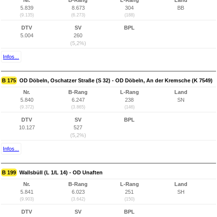
Nr.
B-Rang
L-Rang
Land
5.839
8.673
304
BB
(9.135)
(6.273)
(188)
DTV
SV
BPL
5.004
260
(5,2%)
Infos...
B 175
OD Döbeln, Oschatzer Straße (S 32) - OD Döbeln, An der Kremsche (K 7549)
Nr.
B-Rang
L-Rang
Land
5.840
6.247
238
SN
(9.372)
(3.865)
(146)
DTV
SV
BPL
10.127
527
(5,2%)
Infos...
B 199
Wallsbüll (L 1/L 14) - OD Unaften
Nr.
B-Rang
L-Rang
Land
5.841
6.023
251
SH
(9.903)
(3.642)
(150)
DTV
SV
BPL