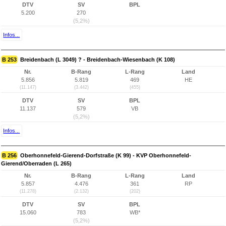
DTV
SV
BPL
5.200
270
(5,2%)
Infos...
B 253
Breidenbach (L 3049) ? - Breidenbach-Wiesenbach (K 108)
Nr.
B-Rang
L-Rang
Land
5.856
5.819
469
HE
(11.147)
(3.442)
(455)
DTV
SV
BPL
11.137
579
VB
(5,2%)
Infos...
B 256
Oberhonnefeld-Gierend-Dorfstraße (K 99) - KVP Oberhonnefeld-
Gierend/Oberraden (L 265)
Nr.
B-Rang
L-Rang
Land
5.857
4.476
361
RP
(11.278)
(2.132)
(202)
DTV
SV
BPL
15.060
783
WB*
(5,2%)