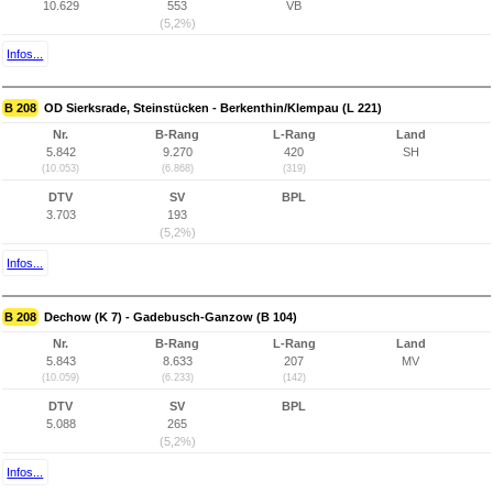
10.629
553
VB
(5,2%)
Infos...
B 208
OD Sierksrade, Steinstücken - Berkenthin/Klempau (L 221)
Nr.
B-Rang
L-Rang
Land
5.842
9.270
420
SH
(10.053)
(6.868)
(319)
DTV
SV
BPL
3.703
193
(5,2%)
Infos...
B 208
Dechow (K 7) - Gadebusch-Ganzow (B 104)
Nr.
B-Rang
L-Rang
Land
5.843
8.633
207
MV
(10.059)
(6.233)
(142)
DTV
SV
BPL
5.088
265
(5,2%)
Infos...