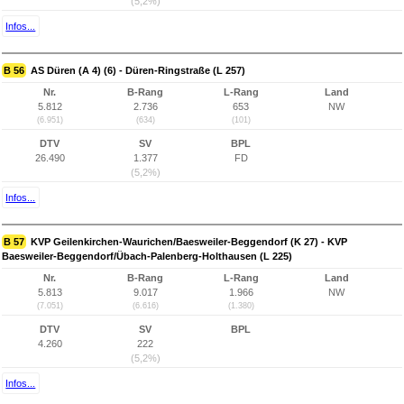
(5,2%)
Infos...
B 56
AS Düren (A 4) (6) - Düren-Ringstraße (L 257)
Nr.
B-Rang
L-Rang
Land
5.812
2.736
653
NW
(6.951)
(634)
(101)
DTV
SV
BPL
26.490
1.377
FD
(5,2%)
Infos...
B 57
KVP Geilenkirchen-Waurichen/Baesweiler-Beggendorf (K 27) - KVP
Baesweiler-Beggendorf/Übach-Palenberg-Holthausen (L 225)
Nr.
B-Rang
L-Rang
Land
5.813
9.017
1.966
NW
(7.051)
(6.616)
(1.380)
DTV
SV
BPL
4.260
222
(5,2%)
Infos...