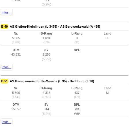
(5,2%)
Infos...
B 49
AS Gießen-Kleinlinden (L 3475) - AS Bergwerkswald (A 485)
Nr.
B-Rang
L-Rang
Land
5.805
1.694
3
HE
(6.462)
(169)
(36)
DTV
SV
BPL
43.331
2.253
(5,2%)
Infos...
B 51
AS Georgsmarienhütte-Oesede (L 95) - Bad Iburg (L 98)
Nr.
B-Rang
L-Rang
Land
5.806
4.313
437
NI
(6.549)
(1.971)
(176)
DTV
SV
BPL
15.657
814
VB
(5,2%)
WB*
Infos...