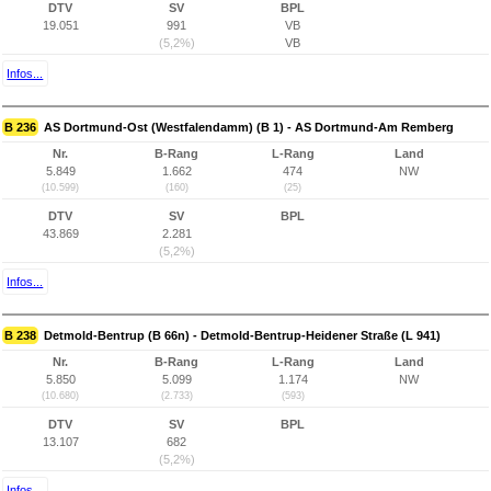
DTV
SV
BPL
19.051
991
VB
(5,2%)
VB
Infos...
B 236
AS Dortmund-Ost (Westfalendamm) (B 1) - AS Dortmund-Am Remberg
Nr.
B-Rang
L-Rang
Land
5.849
1.662
474
NW
(10.599)
(160)
(25)
DTV
SV
BPL
43.869
2.281
(5,2%)
Infos...
B 238
Detmold-Bentrup (B 66n) - Detmold-Bentrup-Heidener Straße (L 941)
Nr.
B-Rang
L-Rang
Land
5.850
5.099
1.174
NW
(10.680)
(2.733)
(593)
DTV
SV
BPL
13.107
682
(5,2%)
Infos...