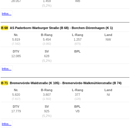
28.057
1.459
WB
(5,2%)
Infos...
B 68
AS Paderborn-Warburger Straße (B 68) - Borchen-Dörenhagen (K 1)
Nr.
B-Rang
L-Rang
Land
5.819
5.454
1.257
NW
(7.542)
(3.082)
(675)
DTV
SV
BPL
12.085
628
(5,2%)
Infos...
B 71
Bremervörde-Waldstraße (K 105) - Bremervörde-Walkmühlenstraße (B 74)
Nr.
B-Rang
L-Rang
Land
5.820
3.807
377
NI
(7.617)
(1.502)
(120)
DTV
SV
BPL
17.779
925
VB
(5,2%)
Infos...