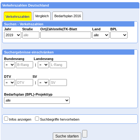
Verkehrszahlen Deutschland
Vergleich
Bedarfsplan 2016
Verkehrszahlen
Suchen - Verkehszahlen
Jahr
Straße
Ort|Zählstelle|TK-Blatt
Land
BPL
Suchergebnisse einschränken
Bundesrang Landesrang
|
DTV SV
|
Bedarfsplan (BPL)-Projekttyp
Infos anzeigen
Suchbegriffe hervorheben