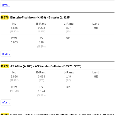
Infos...
B 276
Birstein-Fischborn (K 879) - Birstein (L 3195)
Nr.
B-Rang
L-Rang
Land
5.865
9.228
897
HE
(11.752)
(6.826)
(878)
DTV
SV
BPL
3.803
198
(5,2%)
Infos...
B 277
AS Aßlar (A 480) - AS Wetzlar-Dalheim (B 277/L 3020)
Nr.
B-Rang
L-Rang
Land
5.866
3.083
149
HE
(11.782)
(887)
(145)
DTV
SV
BPL
22.568
1.174
(5,2%)
Infos...