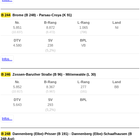
B 244
Brome (B 248) - Parsau-Croya (K 91)
Nr.
B-Rang
L-Rang
Land
5.851
8.872
1.065
NI
(10.837)
(6.472)
(796)
DTV
SV
BPL
4.580
238
VB
(5,2%)
Infos...
B 246
Zossen-Baruther Straße (B 96) - Mittenwalde (L 30)
Nr.
B-Rang
L-Rang
Land
5.852
8.367
277
BB
(10.917)
(5.967)
(161)
DTV
SV
BPL
5.643
293
(5,2%)
Infos...
B 248
Dannenberg (Elbe)-Prisser (B 191) - Dannenberg (Elbe)-Schaafhausen (B
248-Ast)