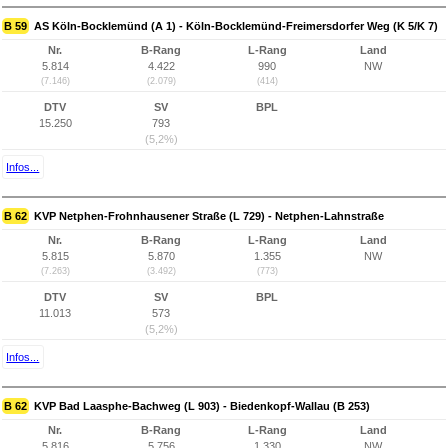
B 59
AS Köln-Bocklemünd (A 1) - Köln-Bocklemünd-Freimersdorfer Weg (K 5/K 7)
Nr.
B-Rang
L-Rang
Land
5.814
4.422
990
NW
(7.146)
(2.079)
(414)
DTV
SV
BPL
15.250
793
(5,2%)
Infos...
B 62
KVP Netphen-Frohnhausener Straße (L 729) - Netphen-Lahnstraße
Nr.
B-Rang
L-Rang
Land
5.815
5.870
1.355
NW
(7.263)
(3.492)
(773)
DTV
SV
BPL
11.013
573
(5,2%)
Infos...
B 62
KVP Bad Laasphe-Bachweg (L 903) - Biedenkopf-Wallau (B 253)
Nr.
B-Rang
L-Rang
Land
5.816
5.756
1.330
NW