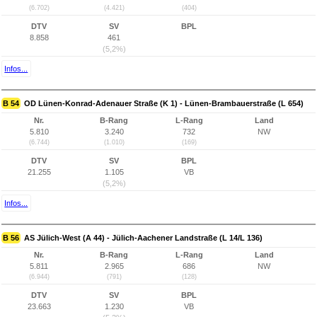
(6.702)
(4.421)
(404)
DTV
SV
BPL
8.858
461
(5,2%)
Infos...
B 54
OD Lünen-Konrad-Adenauer Straße (K 1) - Lünen-Brambauerstraße (L 654)
Nr.
B-Rang
L-Rang
Land
5.810
3.240
732
NW
(6.744)
(1.010)
(169)
DTV
SV
BPL
21.255
1.105
VB
(5,2%)
Infos...
B 56
AS Jülich-West (A 44) - Jülich-Aachener Landstraße (L 14/L 136)
Nr.
B-Rang
L-Rang
Land
5.811
2.965
686
NW
(6.944)
(791)
(128)
DTV
SV
BPL
23.663
1.230
VB