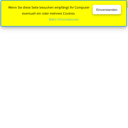
Diese Seite wird nicht mehr aktualisiert.
Zur neuen Seite
Wenn Sie diese Seite besuchen empfängt Ihr Computer
Einverstanden
eventuell ein oder mehrere Cookies.
Mehr Informationen