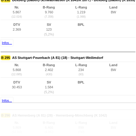
B 292
Boxberg (Baden)-Schwabhausen (K 2841/K 2877) - Boxberg (Baden) (K 2839)
Nr.
B-Rang
L-Rang
Land
5.867
9.760
1.219
BW
(12.024)
(7.358)
(1.068)
DTV
SV
BPL
2.369
123
(5,2%)
Infos...
B 295
AS Stuttgart-Feuerbach (A 81) (18) - Stuttgart-Weilimdorf
Nr.
B-Rang
L-Rang
Land
5.868
2.402
234
BW
(12.095)
(430)
(93)
DTV
SV
BPL
30.453
1.584
(5,2%)
Infos...
B 296
AS Herrenberg (A 81) (28) - Herrenberg-Mönchberg (K 1042)
Nr.
B-Rang
L-Rang
Land
5.869
6.466
899
BW
(12.110)
(4.082)
(749)