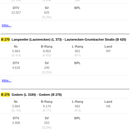
(11.554)
(3.104)
(49)
DTV
SV
BPL
12.027
625
(5,2%)
Infos...
B 270
Langweiler (Lauterecken) (L 373) - Lauterecken-Grumbacher Straße (B 420)
Nr.
B-Rang
L-Rang
Land
5.863
8.853
852
RP
(11.614)
(6.453)
(677)
DTV
SV
BPL
4.618
240
(5,2%)
Infos...
B 275
Gedern (L 3184) - Gedern (B 276)
Nr.
B-Rang
L-Rang
Land
5.864
9.179
892
HE
(11.735)
(6.777)
(873)
DTV
SV
BPL
3.908
203
(5,2%)