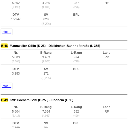
5.802
4.236
287
HE
(6.190)
(1.899)
(276)
DTV
SV
BPL
15.947
829
(5,2%)
Infos...
B 48
Mannweiler-Cölln (K 25) - Dielkirchen-Bahnhofstraße (L 385)
Nr.
B-Rang
L-Rang
Land
5.803
9.453
974
RP
(6.364)
(7.051)
(798)
DTV
SV
BPL
3.283
171
(5,2%)
Infos...
B 49
KVP Cochem-Sehl (B 259) - Cochem (L 98)
Nr.
B-Rang
L-Rang
Land
5.804
7.334
632
RP
(6.417)
(4.945)
(466)
DTV
SV
BPL
7.769
404