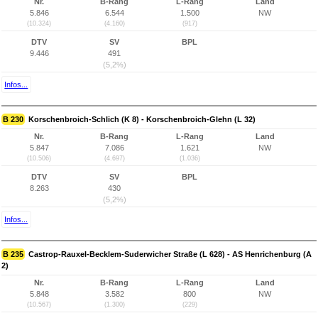
Nr.
B-Rang
L-Rang
Land
5.846
6.544
1.500
NW
(10.324)
(4.160)
(917)
DTV
SV
BPL
9.446
491
(5,2%)
Infos...
B 230
Korschenbroich-Schlich (K 8) - Korschenbroich-Glehn (L 32)
Nr.
B-Rang
L-Rang
Land
5.847
7.086
1.621
NW
(10.506)
(4.697)
(1.036)
DTV
SV
BPL
8.263
430
(5,2%)
Infos...
B 235
Castrop-Rauxel-Becklem-Suderwicher Straße (L 628) - AS Henrichenburg (A
2)
Nr.
B-Rang
L-Rang
Land
5.848
3.582
800
NW
(10.567)
(1.300)
(229)