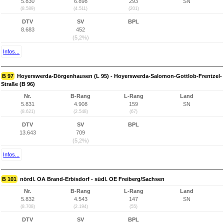
5.830
6.898
293
SN
(8.589)
(4.511)
(201)
DTV
SV
BPL
8.683
452
(5,2%)
Infos...
B 97
Hoyerswerda-Dörgenhausen (L 95) - Hoyerswerda-Salomon-Gottlob-Frentzel-
Straße (B 96)
Nr.
B-Rang
L-Rang
Land
5.831
4.908
159
SN
(8.621)
(2.548)
(67)
DTV
SV
BPL
13.643
709
(5,2%)
Infos...
B 101
nördl. OA Brand-Erbisdorf - südl. OE Freiberg/Sachsen
Nr.
B-Rang
L-Rang
Land
5.832
4.543
147
SN
(8.708)
(2.194)
(55)
DTV
SV
BPL