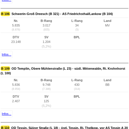
B 106
Schwerin-Groß Dreesch (B 321) - AS Friedrichsthal/Lankow (B 104)
Nr.
B-Rang
L-Rang
Land
5.835
3.017
34
MV
(8.876)
(835)
(5)
DTV
SV
BPL
23.148
1.204
(5,2%)
Infos...
B 109
OD Templin, Obere Mühlenstraße (L 23) - südl. Mittenwalde, Ri. Krohnhorst
(L 100)
Nr.
B-Rang
L-Rang
Land
5.836
9.748
430
BB
(8.954)
(7.346)
(314)
DTV
SV
BPL
2.407
125
(5,2%)
Infos...
B 110
OD Tessin, Sülzer Straße (L 18) - östl. Tessin, Ri. Thelkow, vor AS Tessin A 20