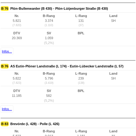
B 76
Plön-Bullenwarder (B 430) - Plön-Lütjenburger Straße (B 430)
Nr.
B-Rang
L-Rang
Land
5.821
3.374
131
SH
(7.820)
(1.110)
(37)
DTV
SV
BPL
20.369
1.059
(5,2%)
Infos...
B 76
AS Eutin-Plöner Landstraße (L 174) - Eutin-Lübecker Landstraße (L 57)
Nr.
B-Rang
L-Rang
Land
5.822
5.796
239
SH
(7.823)
(3.419)
(138)
DTV
SV
BPL
11.185
582
(5,2%)
Infos...
B 83
Brevörde (L 428) - Polle (L 426)
Nr.
B-Rang
L-Rang
Land