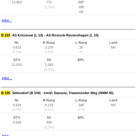
14.852
772
WB*
(5,2%)
WB
VB
Infos...
B 103
AS Kritzmow (L 10) - AS Rostock-Reutershagen (L 10)
Nr.
B-Rang
L-Rang
Land
5.833
3.279
39
MV
(8.794)
(1.040)
(8)
DTV
SV
BPL
21.015
1.093
(5,2%)
Infos...
B 105
Selmsdorf (B 104) - nördl. Dassow, Travemünder Weg (NWM 45)
Nr.
B-Rang
L-Rang
Land
5.834
8.224
188
MV
(8.843)
(5.824)
(123)
DTV
SV
BPL
5.949
309
(5,2%)
Infos...