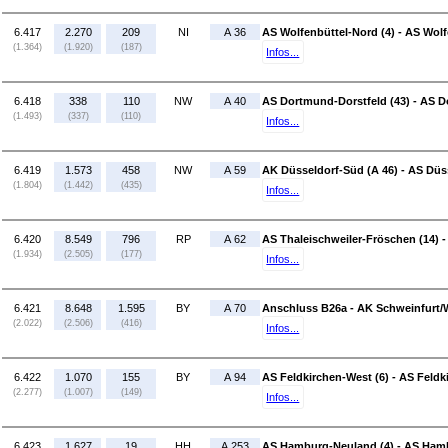
6.417
2.270
209
NI
A 36
AS Wolfenbüttel-Nord (4) - AS Wol
(1.364)
(1.920)
(187)
Infos...
6.418
338
110
NW
A 40
AS Dortmund-Dorstfeld (43) - AS 
(1.493)
(337)
(110)
Infos...
6.419
1.573
458
NW
A 59
AK Düsseldorf-Süd (A 46) - AS Düs
(1.804)
(1.442)
(435)
Infos...
6.420
8.549
796
RP
A 62
AS Thaleischweiler-Fröschen (14) -
(1.934)
(2.505)
(177)
Infos...
6.421
8.648
1.595
BY
A 70
Anschluss B26a - AK Schweinfurt/
(2.022)
(2.506)
(416)
Infos...
6.422
1.070
155
BY
A 94
AS Feldkirchen-West (6) - AS Feldk
(2.277)
(1.007)
(149)
Infos...
6.423
1.627
19
HH
A 253
AS Hamburg-Neuland (4) - AS Ham