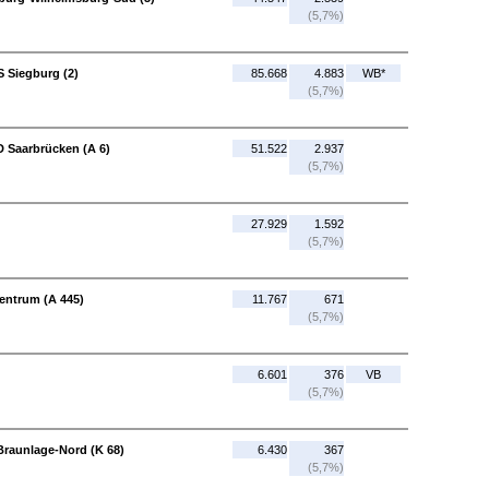
(5,7%)
S Siegburg (2)
85.668
4.883
WB*
(5,7%)
 Saarbrücken (A 6)
51.522
2.937
(5,7%)
27.929
1.592
(5,7%)
entrum (A 445)
11.767
671
(5,7%)
6.601
376
VB
(5,7%)
Braunlage-Nord (K 68)
6.430
367
(5,7%)