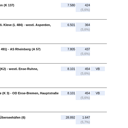
en (K 137)
7.580
424
(5,6%)
. Kleve (L 484) - westl. Asperden,
6.501
364
(5,6%)
 491) - AS Rheinberg (A 57)
7.805
437
(5,6%)
(K2) - westl. Ense-Ruhne,
8.101
454
VB
(5,6%)
e (K 3) - OD Ense-Bremen, Hauptstraße
8.101
454
VB
(5,6%)
Überseehäfen (6)
28.892
1.647
(5,7%)