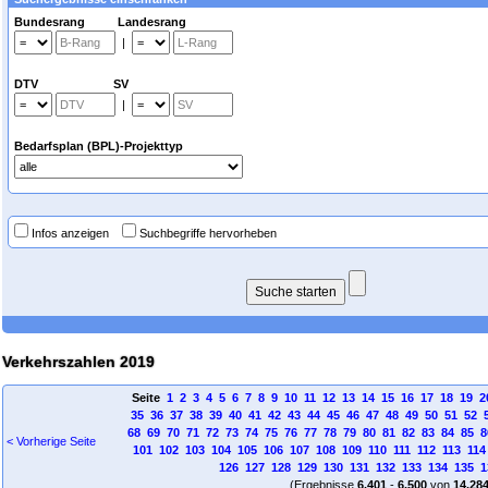
Bundesrang Landesrang
|
DTV SV
|
Bedarfsplan (BPL)-Projekttyp
Infos anzeigen
Suchbegriffe hervorheben
Verkehrszahlen 2019
Seite
1
2
3
4
5
6
7
8
9
10
11
12
13
14
15
16
17
18
19
2
35
36
37
38
39
40
41
42
43
44
45
46
47
48
49
50
51
52
68
69
70
71
72
73
74
75
76
77
78
79
80
81
82
83
84
85
8
< Vorherige Seite
101
102
103
104
105
106
107
108
109
110
111
112
113
114
126
127
128
129
130
131
132
133
134
135
1
(Ergebnisse
6.401
-
6.500
von
14.28