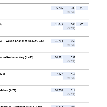
6.765
386
VB
(5,7%)
4)
11.649
664
VB
(5,7%)
1) - Weyhe-Erichshof (B 322/L 335)
11.714
668
(5,7%)
mann-Gruitener Weg (L 423)
10.371
591
(5,7%)
K 3)
7.277
415
(5,7%)
rsleben (A 71)
10.768
614
(5,7%)
Altenburg-Zwickauer Straße (B 93)
5.392
307