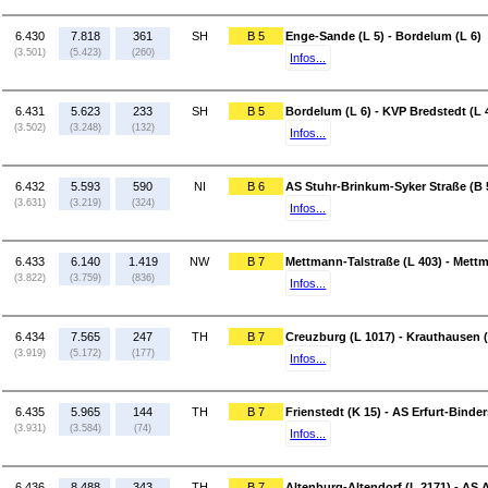
6.430
7.818
361
SH
B 5
Enge-Sande (L 5) - Bordelum (L 6)
(3.501)
(5.423)
(260)
Infos...
6.431
5.623
233
SH
B 5
Bordelum (L 6) - KVP Bredstedt (L 
(3.502)
(3.248)
(132)
Infos...
6.432
5.593
590
NI
B 6
AS Stuhr-Brinkum-Syker Straße (B 5
(3.631)
(3.219)
(324)
Infos...
6.433
6.140
1.419
NW
B 7
Mettmann-Talstraße (L 403) - Mett
(3.822)
(3.759)
(836)
Infos...
6.434
7.565
247
TH
B 7
Creuzburg (L 1017) - Krauthausen (
(3.919)
(5.172)
(177)
Infos...
6.435
5.965
144
TH
B 7
Frienstedt (K 15) - AS Erfurt-Binde
(3.931)
(3.584)
(74)
Infos...
6.436
8.488
343
TH
B 7
Altenburg-Altendorf (L 2171) - AS 