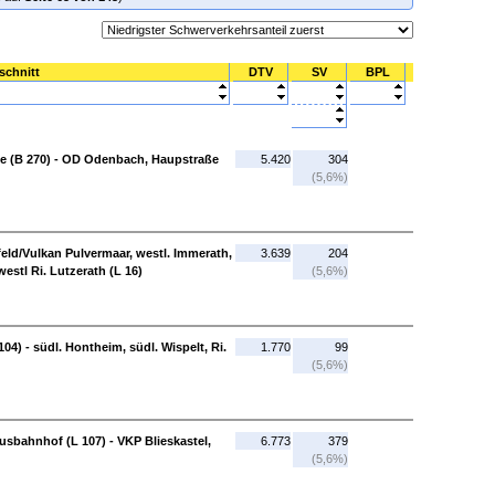
schnitt
DTV
SV
BPL
e (B 270) - OD Odenbach, Haupstraße
5.420
304
(5,6%)
enfeld/Vulkan Pulvermaar, westl. Immerath,
3.639
204
westl Ri. Lutzerath (L 16)
(5,6%)
04) - südl. Hontheim, südl. Wispelt, Ri.
1.770
99
(5,6%)
usbahnhof (L 107) - VKP Blieskastel,
6.773
379
(5,6%)