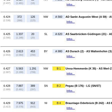
(2.437)
(1.481)
(16)
Infos...
6.424
372
126
NW
A 560
AD Sankt Augustin-West (A 59) - A
(2.538)
(368)
(125)
Infos...
6.425
1.337
20
SL
A 620
AS Saarbrücken-Güdingen (21) - AD
(2.590)
(1.246)
(20)
Infos...
6.426
2.613
453
BY
A 980
AS Durach (2) - AS Waltenhofen (3)
(2.653)
(2.084)
(356)
Infos...
6.427
5.563
1.291
NW
B 1
Unna-Hemmerde (K 35) - AS Werl-Z
(2.687)
(3.189)
(709)
Infos...
6.428
7.887
389
SN
B 2
Pegau (B 176) - LG (SN/ST)
(2.889)
(5.491)
(297)
Infos...
6.429
7.975
912
NI
B 4
Braunlage-Oderbrück (B 242) - AS 
(3.413)
(5.578)
(643)
Infos...