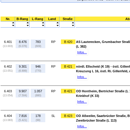
Nr.
B-Rang
L-Rang
Land
Straße
Ab
6.401
8.476
783
RP
B 420
AS Lauterecken, Grumbacher Straß
(13.003)
(6.076)
(609)
(L 382)
Infos...
6.402
9.301
946
RP
B 421
nördl. Ellscheid (K 19) - östl. Gill
(13.051)
(6.899)
(770)
Kreuzung L 16, östl. Ri. Gillenfeld, 
Infos...
6.403
9.907
1.057
RP
B 421
OD Hontheim, Bertricher Straße (L 1
(13.054)
(7.504)
(880)
Krinkhof (K 33)
Infos...
6.404
7.816
178
SL
B 423
OD Aßweiler, Saarbrücker Straße, B
(13.083)
(5.421)
(99)
Zweibrücker Straße (L 113)
Infos...