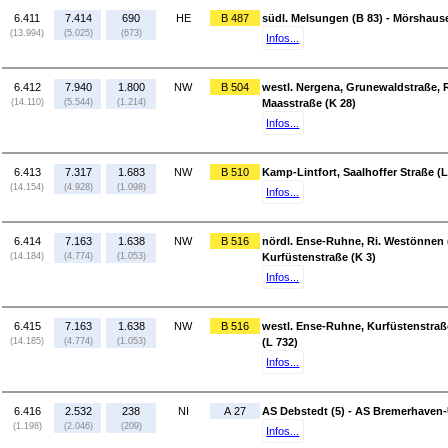
6.411
7.414
690
HE
B 487
südl. Melsungen (B 83) - Mörshaus
(13.994)
(5.025)
(673)
Infos...
6.412
7.940
1.800
NW
B 504
westl. Nergena, Grunewaldstraße, Ri
(14.110)
(5.544)
(1.214)
Maasstraße (K 28)
Infos...
6.413
7.317
1.683
NW
B 510
Kamp-Lintfort, Saalhoffer Straße (L
(14.154)
(4.928)
(1.098)
Infos...
6.414
7.163
1.638
NW
B 516
nördl. Ense-Ruhne, Ri. Westönnen 
(14.184)
(4.774)
(1.053)
Kurfüstenstraße (K 3)
Infos...
6.415
7.163
1.638
NW
B 516
westl. Ense-Ruhne, Kurfüstenstraß
(14.185)
(4.774)
(1.053)
(L 732)
Infos...
6.416
2.532
238
NI
A 27
AS Debstedt (5) - AS Bremerhaven-
(1.198)
(2.046)
(209)
Infos...