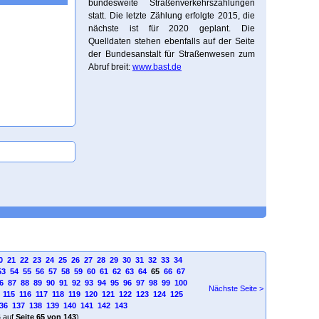
bundesweite Straßenverkehrszählungen
statt. Die letzte Zählung erfolgte 2015, die
nächste ist für 2020 geplant. Die
Quelldaten stehen ebenfalls auf der Seite
der Bundesanstalt für Straßenwesen zum
Abruf breit:
www.bast.de
0
21
22
23
24
25
26
27
28
29
30
31
32
33
34
53
54
55
56
57
58
59
60
61
62
63
64
65
66
67
6
87
88
89
90
91
92
93
94
95
96
97
98
99
100
Nächste Seite >
115
116
117
118
119
120
121
122
123
124
125
36
137
138
139
140
141
142
143
4
auf
Seite 65 von 143
)