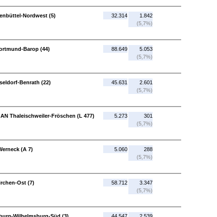
fenbüttel-Nordwest (5)
32.314
1.842
(5,7%)
Dortmund-Barop (44)
88.649
5.053
(5,7%)
seldorf-Benrath (22)
45.631
2.601
(5,7%)
 AN Thaleischweiler-Fröschen (L 477)
5.273
301
(5,7%)
Werneck (A 7)
5.060
288
(5,7%)
irchen-Ost (7)
58.712
3.347
(5,7%)
burg-Wilhelmsburg-Süd (3)
44.547
2.539