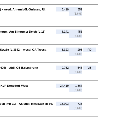
 - westl. Ahrensbök-Gnissau, Ri.
6.419
359
(5,6%)
Bingum, Am Bingumer Deich (L 15)
8.141
456
(5,6%)
traße (L 3342) - westl. OA Treysa
5.323
298
FD
(5,6%)
405) - südl. OE Baiersbronn
9.752
546
VB
(5,6%)
- KVP Donzdorf-West
24.419
1.367
(5,6%)
och (MB 10) - AS südl. Miesbach (B 307)
13.093
733
(5,6%)