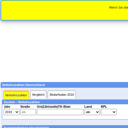
Wenn Sie die
Verkehrszahlen Deutschland
Vergleich
Bedarfsplan 2016
Verkehrszahlen
Suchen - Verkehszahlen
Jahr
Straße
Ort|Zählstelle|TK-Blatt
Land
BPL
Suchergebnisse einschränken