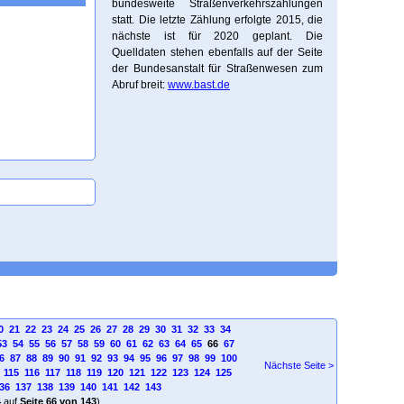
bundesweite Straßenverkehrszählungen
statt. Die letzte Zählung erfolgte 2015, die
nächste ist für 2020 geplant. Die
Quelldaten stehen ebenfalls auf der Seite
der Bundesanstalt für Straßenwesen zum
Abruf breit:
www.bast.de
0
21
22
23
24
25
26
27
28
29
30
31
32
33
34
53
54
55
56
57
58
59
60
61
62
63
64
65
66
67
6
87
88
89
90
91
92
93
94
95
96
97
98
99
100
Nächste Seite >
115
116
117
118
119
120
121
122
123
124
125
36
137
138
139
140
141
142
143
4
auf
Seite 66 von 143
)