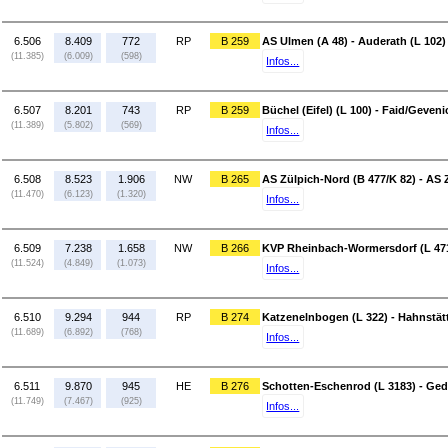
6.506
8.409
772
RP
B 259
AS Ulmen (A 48) - Auderath (L 102)
(11.385)
(6.009)
(598)
Infos...
6.507
8.201
743
RP
B 259
Büchel (Eifel) (L 100) - Faid/Geveni
(11.389)
(5.802)
(569)
Infos...
6.508
8.523
1.906
NW
B 265
AS Zülpich-Nord (B 477/K 82) - AS Z
(11.470)
(6.123)
(1.320)
Infos...
6.509
7.238
1.658
NW
B 266
KVP Rheinbach-Wormersdorf (L 471
(11.524)
(4.849)
(1.073)
Infos...
6.510
9.294
944
RP
B 274
Katzenelnbogen (L 322) - Hahnstät
(11.689)
(6.892)
(768)
Infos...
6.511
9.870
945
HE
B 276
Schotten-Eschenrod (L 3183) - Ged
(11.749)
(7.467)
(925)
Infos...