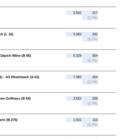
5.562
317
(5,7%)
ch (L 16)
5.993
342
(5,7%)
ülpich-Mitte (B 56)
5.329
304
(5,7%)
) - AS Rheinbach (A 61)
7.965
454
(5,7%)
ten-Zollhaus (B 54)
3.652
208
(5,7%)
ern (B 275)
1.922
110
(5,7%)