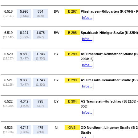
6.518
5.995
834
BW
B 297
Pliezhausen-Rübgarten (K 6764) - R
(12.117)
(3.614)
(685)
Infos...
6.519
8.121
1.078
BW
B 298
Spraitbach-Höniger Straße (K 3254)
(12.142)
(5.723)
(927)
Infos...
6.520
9.880
1.743
BY
B 299
AS Erbendorf-Kemnather Straße (B 
(12.157)
(7.477)
(1.330)
299/K 5)
Infos...
6.521
9.880
1.743
BY
B 299
AS Pressath-Kemnather Straße (B 2
(12.158)
(7.477)
(1.330)
Infos...
6.522
4.342
795
BY
B 304
AS Traunstein-Hufschlag (St 2105) 
(12.380)
(1.999)
(387)
306)
Infos...
6.523
4.743
478
NI
GVS
OD Nordhorn, Lingener Straße (B 2
(12.766)
(2.386)
(213)
Straße