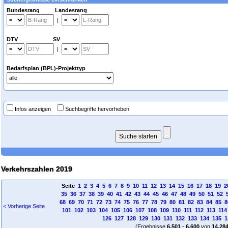
Bundesrang Landesrang
|
DTV SV
|
Bedarfsplan (BPL)-Projekttyp
Infos anzeigen
Suchbegriffe hervorheben
Verkehrszahlen 2019
Seite
1
2
3
4
5
6
7
8
9
10
11
12
13
14
15
16
17
18
19
2
35
36
37
38
39
40
41
42
43
44
45
46
47
48
49
50
51
52
68
69
70
71
72
73
74
75
76
77
78
79
80
81
82
83
84
85
8
< Vorherige Seite
101
102
103
104
105
106
107
108
109
110
111
112
113
114
126
127
128
129
130
131
132
133
134
135
1
(Ergebnisse
6.501
-
6.600
von
14.28