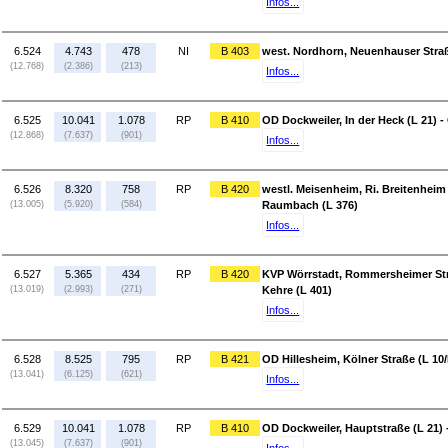
Infos...
6.524
4.743
478
NI
B 403
west. Nordhorn, Neuenhauser Straß
(12.768)
(2.386)
(213)
Infos...
6.525
10.041
1.078
RP
B 410
OD Dockweiler, In der Heck (L 21) 
(12.868)
(7.637)
(901)
Infos...
6.526
8.320
758
RP
B 420
westl. Meisenheim, Ri. Breitenheim 
(13.005)
(5.920)
(584)
Raumbach (L 376)
Infos...
6.527
5.365
434
RP
B 420
KVP Wörrstadt, Rommersheimer Straß
(13.019)
(2.993)
(271)
Kehre (L 401)
Infos...
6.528
8.525
795
RP
B 421
OD Hillesheim, Kölner Straße (L 10/
(13.041)
(6.125)
(621)
Infos...
6.529
10.041
1.078
RP
B 410
OD Dockweiler, Hauptstraße (L 21) -
(13.045)
(7.637)
(901)