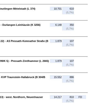
eutlingen-Mittelstadt (L 374)
10.701
610
(5,7%)
 - Durlangen-Leinhäusle (K 3256)
6.148
350
(5,7%)
22) - AS Pressath-Kemnather Straße (B
1.879
107
(5,7%)
99/K 5) - Pressath-Zintlhammer (L 2665)
1.879
107
(5,7%)
- KVP Traunstein-Hallabruck (B 304/B
15.552
886
(5,7%)
13) - west. Nordhorn, Neuenhauser
14.217
810
FD
(5,7%)