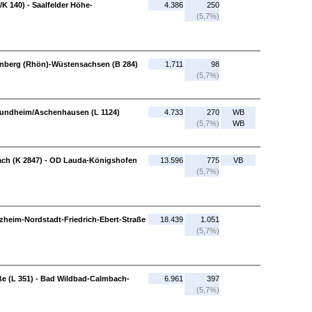
K 140) - Saalfelder Höhe-
4.386
250
(5,7%)
renberg (Rhön)-Wüstensachsen (B 284)
1.711
98
(5,7%)
nsundheim/Aschenhausen (L 1124)
4.733
270
WB
(5,7%)
WB
ch (K 2847) - OD Lauda-Königshofen
13.596
775
VB
(5,7%)
rzheim-Nordstadt-Friedrich-Ebert-Straße
18.439
1.051
(5,7%)
e (L 351) - Bad Wildbad-Calmbach-
6.961
397
(5,7%)