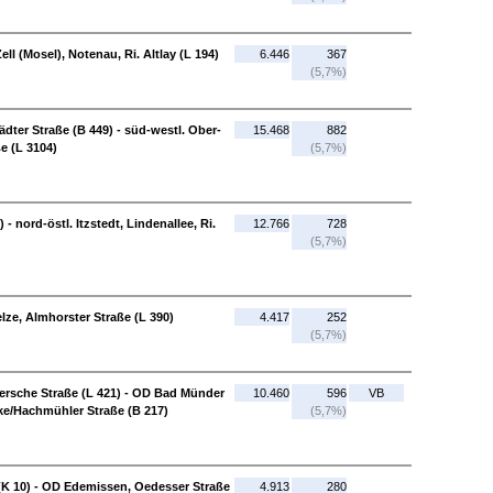
ell (Mosel), Notenau, Ri. Altlay (L 194)
6.446
367
(5,7%)
dter Straße (B 449) - süd-westl. Ober-
15.468
882
e (L 3104)
(5,7%)
 nord-östl. Itzstedt, Lindenallee, Ri.
12.766
728
(5,7%)
lze, Almhorster Straße (L 390)
4.417
252
(5,7%)
versche Straße (L 421) - OD Bad Münder
10.460
596
VB
ke/Hachmühler Straße (B 217)
(5,7%)
(K 10) - OD Edemissen, Oedesser Straße
4.913
280