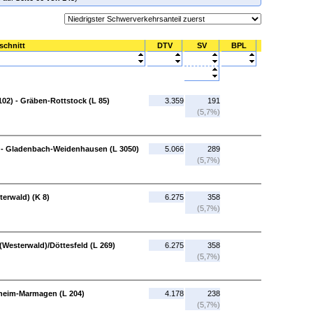
schnitt
DTV
SV
BPL
02) - Gräben-Rottstock (L 85)
3.359
191
(5,7%)
 - Gladenbach-Weidenhausen (L 3050)
5.066
289
(5,7%)
terwald) (K 8)
6.275
358
(5,7%)
 (Westerwald)/Döttesfeld (L 269)
6.275
358
(5,7%)
rsheim-Marmagen (L 204)
4.178
238
(5,7%)