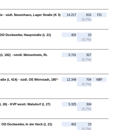
e - südl. Neuenhaus, Lager Straße (K 3)
14.217
810
FD
(5,7%)
- OD Dockweiler, Haupstraße (L 21)
402
23
(5,7%)
(L 182) - nördl. Meisenheim, Ri.
5.741
327
(5,7%)
e (L 414) - südl. OE Wörrstadt, 180°-
12.348
704
WB*
(5,7%)
L 26) - KVP westl. Walsdorf (L 27)
5.325
304
(5,7%)
 OD Dockweiler, In der Heck (L 21)
402
23
(5,7%)