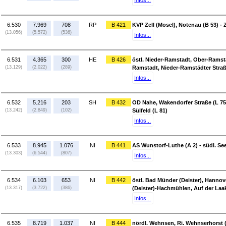
Infos...
6.530
7.969
708
RP
B 421
KVP Zell (Mosel), Notenau (B 53) - Z
(13.056)
(5.572)
(536)
Infos...
6.531
4.365
300
HE
B 426
östl. Nieder-Ramstadt, Ober-Ramstä
(13.129)
(2.022)
(289)
Ramstadt, Nieder-Ramstädter Straß
Infos...
6.532
5.216
203
SH
B 432
OD Nahe, Wakendorfer Straße (L 75) -
(13.242)
(2.849)
(102)
Sülfeld (L 81)
Infos...
6.533
8.945
1.076
NI
B 441
AS Wunstorf-Luthe (A 2) - südl. See
(13.303)
(6.544)
(807)
Infos...
6.534
6.103
653
NI
B 442
östl. Bad Münder (Deister), Hanno
(13.317)
(3.722)
(386)
(Deister)-Hachmühlen, Auf der Laa
Infos...
6.535
8.719
1.037
NI
B 444
nördl. Wehnsen, Ri. Wehnserhorst 