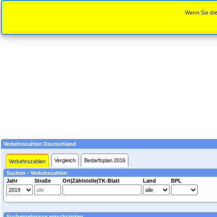
Wenn Sie die
Verkehrszahlen Deutschland
Vergleich
Bedarfsplan 2016
Verkehrszahlen
Suchen - Verkehszahlen
Jahr
Straße
Ort|Zählstelle|TK-Blatt
Land
BPL
Suchergebnisse einschränken