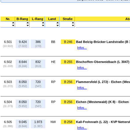
Nr.
B-Rang
L-Rang
Land
Straße
Ab
6.501
9.424
386
BB
B 246
Bad Belzig-Brücker Landstraße (B 1
(10.910)
(7.022)
(270)
Infos...
6.502
8.644
832
HE
B 255
Bischoffen-Oberweidbach (L 3047)
(11.233)
(6.244)
(813)
Infos...
6.503
8.050
720
RP
B 256
Flammersfeld (L 272) - Eichen (Wes
(11.272)
(5.652)
(547)
Infos...
6.504
8.050
720
RP
B 256
Eichen (Westerwald) (K 8) - Eichen
(11.273)
(5.652)
(547)
Infos...
6.505
9.045
1.973
NW
B 258
Kall-Frohnrath (L 22) - KVP Nette
(11.366)
(6.644)
(1.387)
Infos...