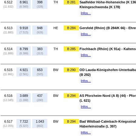
6.512
8.961
398
TH
B 281
Saalfelder Höhe-Hoheneiche (K 136/
(11.832)
(6.560)
(328)
Kleingeschwenda (K 178)
Infos...
6.513
9.918
948
HE
B 284
Gersfeld (Rhön) (B 284/K 66) - Eh
(11.880)
(7.515)
(928)
Infos...
6.514
8.799
383
TH
B 285
Fischbach (Rhön) (K 91a) - Kalte
(11.886)
(6.399)
(313)
Infos...
6.515
4.921
653
BW
B 290
OD Lauda-Königshofen-Unterbalba
(11.991)
(2.561)
(505)
(B 292)
Infos...
6.516
3.689
437
BW
B 294
AS Pforzheim-Nord (A 8) (44) - Pfo
(12.045)
(1.399)
(290)
(L 621)
Infos...
6.517
7.722
1.043
BW
B 294
Bad Wildbad-Calmbach-Kriegsstraß
(12.055)
(5.327)
(892)
Häberleinstraße (L 397)
Infos...