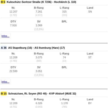
B 6
Kubschütz-Soritzer Straße (K 7236) - Hochkirch (L 110)
Nr.
B-Rang
L-Rang
Land
12.207
7.261
315
SN
(3.765)
(4.872)
(223)
DTV
SV
BPL
7.916
1.069
(13,5%)
Infos...
A 36
AS Stapelburg (16) - AS Ilsenburg (Harz) (17)
Nr.
B-Rang
L-Rang
Land
12.208
3.075
74
ST
(3.780)
(880)
(13)
DTV
SV
BPL
22.599
3.051
(13,5%)
Infos...
B 15
Schratzlsee, Ri. Soyen (RO 40) - KVP Altdorf (MUE 32)
Nr.
B-Rang
L-Rang
Land
12.209
6.326
1.178
BY
(4.751)
(3.943)
(765)