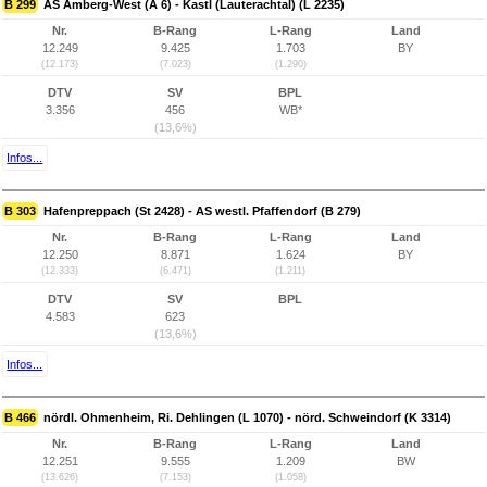
B 299
AS Amberg-West (A 6) - Kastl (Lauterachtal) (L 2235)
Nr.
B-Rang
L-Rang
Land
12.249
9.425
1.703
BY
(12.173)
(7.023)
(1.290)
DTV
SV
BPL
3.356
456
WB*
(13,6%)
Infos...
B 303
Hafenpreppach (St 2428) - AS westl. Pfaffendorf (B 279)
Nr.
B-Rang
L-Rang
Land
12.250
8.871
1.624
BY
(12.333)
(6.471)
(1.211)
DTV
SV
BPL
4.583
623
(13,6%)
Infos...
B 466
nördl. Ohmenheim, Ri. Dehlingen (L 1070) - nörd. Schweindorf (K 3314)
Nr.
B-Rang
L-Rang
Land
12.251
9.555
1.209
BW
(13.626)
(7.153)
(1.058)