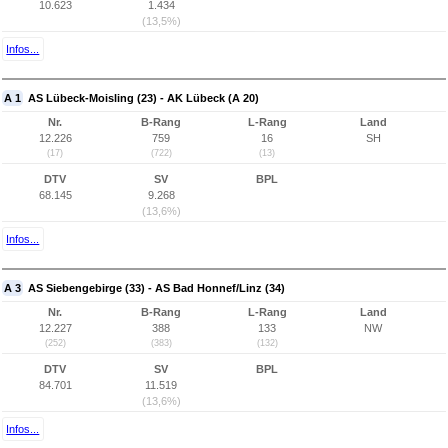
10.623
1.434
(13,5%)
Infos...
A 1
AS Lübeck-Moisling (23) - AK Lübeck (A 20)
Nr.
B-Rang
L-Rang
Land
12.226
759
16
SH
(17)
(722)
(13)
DTV
SV
BPL
68.145
9.268
(13,6%)
Infos...
A 3
AS Siebengebirge (33) - AS Bad Honnef/Linz (34)
Nr.
B-Rang
L-Rang
Land
12.227
388
133
NW
(252)
(383)
(132)
DTV
SV
BPL
84.701
11.519
(13,6%)
Infos...