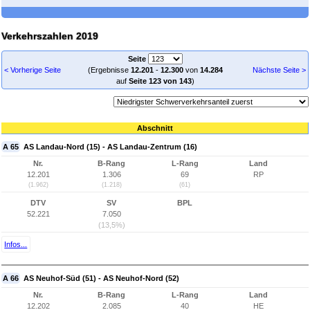
Verkehrszahlen 2019
Seite
< Vorherige Seite
(Ergebnisse
12.201
-
12.300
von
14.284
Nächste Seite >
auf
Seite 123 von 143
)
Abschnitt
A 65
AS Landau-Nord (15) - AS Landau-Zentrum (16)
Nr.
B-Rang
L-Rang
Land
12.201
1.306
69
RP
(1.962)
(1.218)
(61)
DTV
SV
BPL
52.221
7.050
(13,5%)
Infos...
A 66
AS Neuhof-Süd (51) - AS Neuhof-Nord (52)
Nr.
B-Rang
L-Rang
Land
12.202
2.085
40
HE