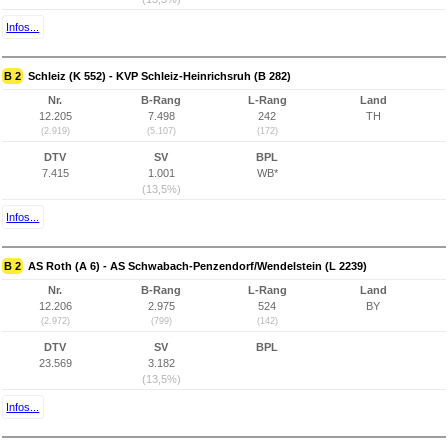
Infos...
B 2
Schleiz (K 552) - KVP Schleiz-Heinrichsruh (B 282)
Nr.
B-Rang
L-Rang
Land
12.205
7.498
242
TH
(2.919)
(5.107)
(172)
DTV
SV
BPL
7.415
1.001
WB*
(13,5%)
Infos...
B 2
AS Roth (A 6) - AS Schwabach-Penzendorf/Wendelstein (L 2239)
Nr.
B-Rang
L-Rang
Land
12.206
2.975
524
BY
(2.972)
(799)
(142)
DTV
SV
BPL
23.569
3.182
(13,5%)
Infos...