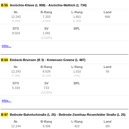
B 55
Anröchte-Klieve (L 808) - Anröchte-Mellrich (L 734)
Nr.
B-Rang
L-Rang
Land
12.242
7.203
1.651
NW
(6.858)
(4.814)
(1.066)
DTV
SV
BPL
8.024
1.091
(13,6%)
Infos...
B 64
Einbeck-Brunsen (B 3) - Kreiensen-Greene (L 487)
Nr.
B-Rang
L-Rang
Land
12.243
8.529
1.010
NI
(7.393)
(6.129)
(741)
DTV
SV
BPL
5.319
723
(13,6%)
Infos...
B 87
Beilrode-Bahnhofstraße (L 25) - Beilrode-Zwethau-Rosenfelder Straße (L 25)
Nr.
B-Rang
L-Rang
Land
12.244
8.306
423
SN