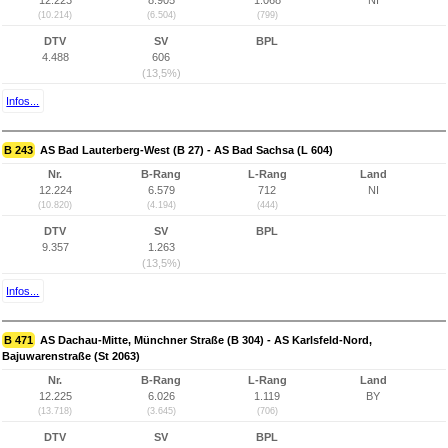
12.223
8.905
1.068
NI
(10.214)
(6.504)
(799)
DTV
SV
BPL
4.488
606
(13,5%)
Infos...
B 243
AS Bad Lauterberg-West (B 27) - AS Bad Sachsa (L 604)
Nr.
B-Rang
L-Rang
Land
12.224
6.579
712
NI
(10.820)
(4.194)
(444)
DTV
SV
BPL
9.357
1.263
(13,5%)
Infos...
B 471
AS Dachau-Mitte, Münchner Straße (B 304) - AS Karlsfeld-Nord,
Bajuwarenstraße (St 2063)
Nr.
B-Rang
L-Rang
Land
12.225
6.026
1.119
BY
(13.718)
(3.645)
(706)
DTV
SV
BPL