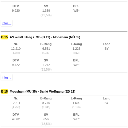
DTV
SV
BPL
9.920
1.339
WB*
(13,5%)
Infos...
B 15
AS westl. Haag i. OB (B 12) - Moosham (MÜ 35)
Nr.
B-Rang
L-Rang
Land
12.210
6.551
1.225
BY
(4.754)
(4.167)
(812)
DTV
SV
BPL
9.422
1.272
WB*
(13,5%)
Infos...
B 15
Moosham (MÜ 35) - Sankt Wolfgang (ED 21)
Nr.
B-Rang
L-Rang
Land
12.211
8.745
1.609
BY
(4.755)
(6.345)
(1.196)
DTV
SV
BPL
4.862
656
WB*
(13,5%)