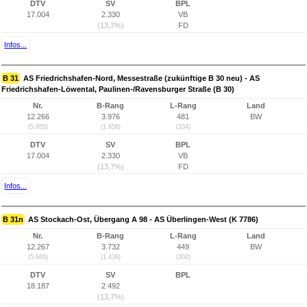
DTV
SV
BPL
17.004
2.330
VB
(13,7%)
FD
Infos...
B 31
AS Friedrichshafen-Nord, Messestraße (zukünftige B 30 neu) - AS
Friedrichshafen-Löwental, Paulinen-/Ravensburger Straße (B 30)
Nr.
B-Rang
L-Rang
Land
12.266
3.976
481
BW
(5.655)
(1.656)
(334)
DTV
SV
BPL
17.004
2.330
VB
(13,7%)
FD
Infos...
B 31n
AS Stockach-Ost, Übergang A 98 - AS Überlingen-West (K 7786)
Nr.
B-Rang
L-Rang
Land
12.267
3.732
449
BW
(5.665)
(1.439)
(302)
DTV
SV
BPL
18.187
2.492
(13,7%)