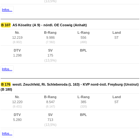
(13,5%)
Infos...
B 107
AS Köselitz (A 9) - nördl. OE Coswig (Anhalt)
Nr.
B-Rang
L-Rang
Land
12.219
9.986
556
ST
(8.902)
(7.582)
(490)
DTV
SV
BPL
1.298
175
(13,5%)
Infos...
B 176
westl. Zeuchfeld, Ri. Schleberoda (L 163) - KVP nord-östl. Freyburg (Unstrut)
(B 180)
Nr.
B-Rang
L-Rang
Land
12.220
8.547
385
ST
(9.431)
(6.147)
(320)
DTV
SV
BPL
5.280
713
(13,5%)
Infos...