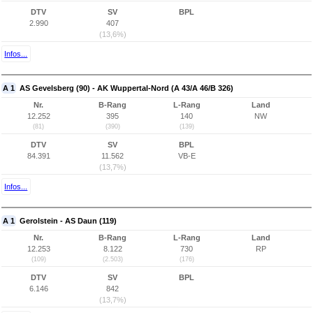
DTV
SV
BPL
2.990
407
(13,6%)
Infos...
A 1
AS Gevelsberg (90) - AK Wuppertal-Nord (A 43/A 46/B 326)
Nr.
B-Rang
L-Rang
Land
12.252
395
140
NW
(81)
(390)
(139)
DTV
SV
BPL
84.391
11.562
VB-E
(13,7%)
Infos...
A 1
Gerolstein - AS Daun (119)
Nr.
B-Rang
L-Rang
Land
12.253
8.122
730
RP
(109)
(2.503)
(176)
DTV
SV
BPL
6.146
842
(13,7%)