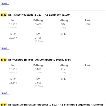
Infos...
B 31
AS Titisee-Neustadt (B 317) - AS Löffingen (L 170)
Nr.
B-Rang
L-Rang
Land
12.212
3.428
382
BW
(5.632)
(1.160)
(235)
DTV
SV
BPL
20.047
2.706
(13,5%)
Infos...
B 49
AS Weilburg (B 456) - AS Löhnberg (L 3020/L 3044)
Nr.
B-Rang
L-Rang
Land
12.213
3.671
212
HE
(6.451)
(1.384)
(203)
DTV
SV
BPL
18.544
2.503
(13,5%)
Infos...
B 54
AS Steinfurt-Burgsteinfurt-West (L 510) - AS Steinfurt-Burgsteinfurt-Mitte (B