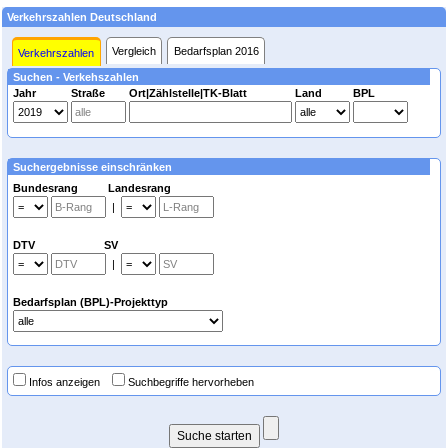
Verkehrszahlen Deutschland
Vergleich
Bedarfsplan 2016
Verkehrszahlen
Suchen - Verkehszahlen
Jahr
Straße
Ort|Zählstelle|TK-Blatt
Land
BPL
Suchergebnisse einschränken
Bundesrang Landesrang
|
DTV SV
|
Bedarfsplan (BPL)-Projekttyp
Infos anzeigen
Suchbegriffe hervorheben