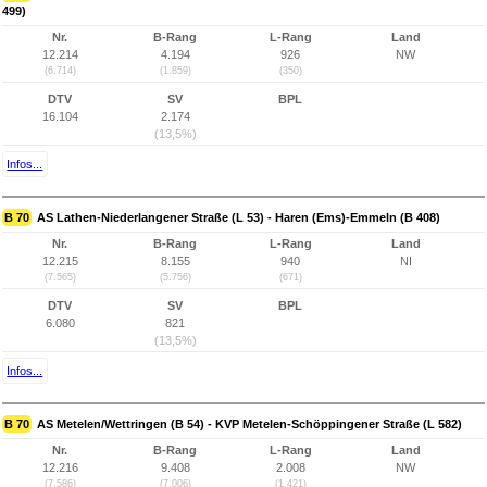
499)
Nr.
B-Rang
L-Rang
Land
12.214
4.194
926
NW
(6.714)
(1.859)
(350)
DTV
SV
BPL
16.104
2.174
(13,5%)
Infos...
B 70
AS Lathen-Niederlangener Straße (L 53) - Haren (Ems)-Emmeln (B 408)
Nr.
B-Rang
L-Rang
Land
12.215
8.155
940
NI
(7.565)
(5.756)
(671)
DTV
SV
BPL
6.080
821
(13,5%)
Infos...
B 70
AS Metelen/Wettringen (B 54) - KVP Metelen-Schöppingener Straße (L 582)
Nr.
B-Rang
L-Rang
Land
12.216
9.408
2.008
NW
(7.586)
(7.006)
(1.421)