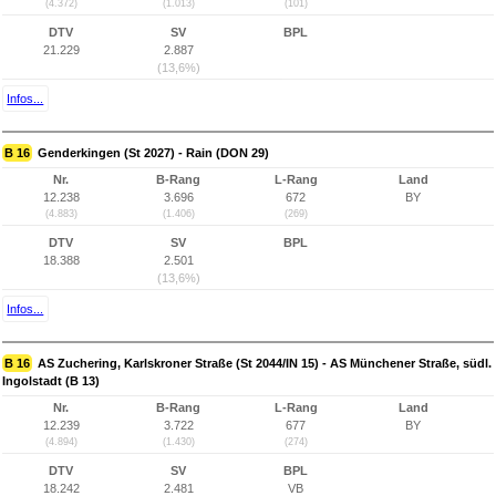
(4.372)
(1.013)
(101)
DTV
SV
BPL
21.229
2.887
(13,6%)
Infos...
B 16
Genderkingen (St 2027) - Rain (DON 29)
Nr.
B-Rang
L-Rang
Land
12.238
3.696
672
BY
(4.883)
(1.406)
(269)
DTV
SV
BPL
18.388
2.501
(13,6%)
Infos...
B 16
AS Zuchering, Karlskroner Straße (St 2044/IN 15) - AS Münchener Straße, südl.
Ingolstadt (B 13)
Nr.
B-Rang
L-Rang
Land
12.239
3.722
677
BY
(4.894)
(1.430)
(274)
DTV
SV
BPL
18.242
2.481
VB