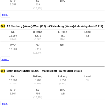
DTV
SV
BPL
3.057
419
(13,7%)
Infos...
B 6
AS Nienburg (Weser)-West (K 3) - AS Nienburg (Weser)-Industriegebiet (B 214)
Nr.
B-Rang
L-Rang
Land
12.259
3.832
381
NI
(3.640)
(1.522)
(124)
DTV
SV
BPL
17.660
2.419
(13,7%)
Infos...
B 8
Markt Bibart-Enzlar (B 286) - Markt Bibart -Würzburger Straße
Nr.
B-Rang
L-Rang
Land
12.260
8.289
1.556
BY
(4.154)
(5.889)
(1.143)
DTV
SV
BPL
5.804
795
WB
(13,7%)
Infos...