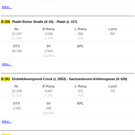
Infos...
B 256
Plaidt-Eicher Straße (K 62) - Plaidt (L 117)
Nr.
B-Rang
L-Rang
Land
12.247
3.636
286
RP
(11.294)
(1.350)
(134)
DTV
SV
BPL
18.706
2.544
(13,6%)
Infos...
B 281
Eisfeld/Auengrund-Crock (L 2053) - Sachsenbrunn-Köhlersgasse (K 529)
Nr.
B-Rang
L-Rang
Land
12.248
9.697
471
TH
(11.822)
(7.295)
(401)
DTV
SV
BPL
2.542
346
(13,6%)
Infos...