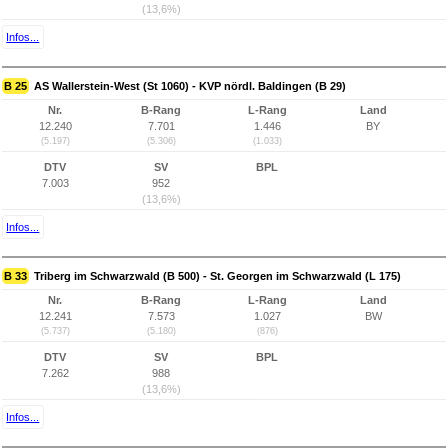
(13,6%)
Infos...
B 25
AS Wallerstein-West (St 1060) - KVP nördl. Baldingen (B 29)
Nr.
B-Rang
L-Rang
Land
12.240
7.701
1.446
BY
(5.197)
(5.306)
(1.033)
DTV
SV
BPL
7.003
952
(13,6%)
Infos...
B 33
Triberg im Schwarzwald (B 500) - St. Georgen im Schwarzwald (L 175)
Nr.
B-Rang
L-Rang
Land
12.241
7.573
1.027
BW
(5.737)
(5.180)
(876)
DTV
SV
BPL
7.262
988
(13,6%)
Infos...