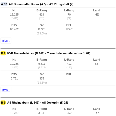
A 67
AK Darmstädter Kreuz (A 5) - AS Pfungstadt (7)
Nr.
B-Rang
L-Rang
Land
12.235
419
70
HE
(2.018)
(411)
(69)
DTV
SV
BPL
83.462
11.351
VB-E
(13,6%)
Infos...
B 2
KVP Treuenbrietzen (B 102) - Treuenbrietzen-Marzahna (L 82)
Nr.
B-Rang
L-Rang
Land
12.236
9.617
412
BB
(2.857)
(7.215)
(296)
DTV
SV
BPL
2.761
375
(13,6%)
Infos...
B 9
AS Rheinzabern (L 549) - AS Jockgrim (K 25)
Nr.
B-Rang
L-Rang
Land
12.237
3.243
252
RP