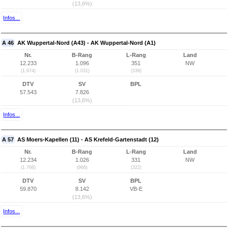
(13,6%)
Infos...
A 46
AK Wuppertal-Nord (A43) - AK Wuppertal-Nord (A1)
Nr.
B-Rang
L-Rang
Land
12.233
1.096
351
NW
(1.674)
(1.031)
(339)
DTV
SV
BPL
57.543
7.826
(13,6%)
Infos...
A 57
AS Moers-Kapellen (11) - AS Krefeld-Gartenstadt (12)
Nr.
B-Rang
L-Rang
Land
12.234
1.026
331
NW
(1.766)
(966)
(322)
DTV
SV
BPL
59.870
8.142
VB-E
(13,6%)
Infos...