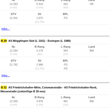
Nr.
B-Rang
L-Rang
Land
12.263
5.416
422
HE
(5.403)
(3.044)
(409)
DTV
SV
BPL
12.201
1.672
FD
(13,7%)
Infos...
B 29
AS Mögglingen-Süd (L 1161) - Essingen (L 1080)
Nr.
B-Rang
L-Rang
Land
12.264
3.179
354
BW
(5.528)
(963)
(207)
DTV
SV
BPL
21.792
2.986
FD
(13,7%)
FD
Infos...
B 31
AS Friedrichshafen-Mitte, Colsmanstraße - AS Friedrichshafen-Nord,
Messestraße (zukünftige B 30 neu)
Nr.
B-Rang
L-Rang
Land
12.265
3.976
481
BW
(5.654)
(1.656)
(334)