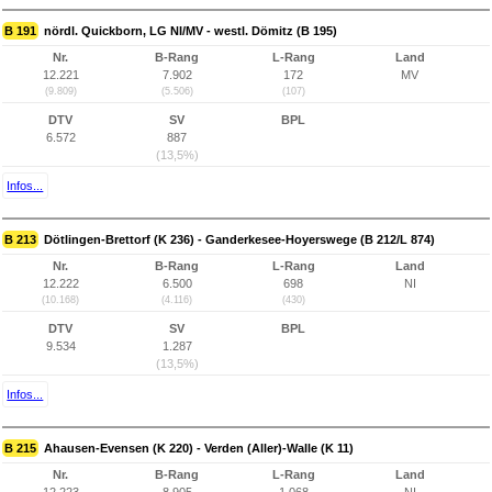
B 191
nördl. Quickborn, LG NI/MV - westl. Dömitz (B 195)
Nr.
B-Rang
L-Rang
Land
12.221
7.902
172
MV
(9.809)
(5.506)
(107)
DTV
SV
BPL
6.572
887
(13,5%)
Infos...
B 213
Dötlingen-Brettorf (K 236) - Ganderkesee-Hoyerswege (B 212/L 874)
Nr.
B-Rang
L-Rang
Land
12.222
6.500
698
NI
(10.168)
(4.116)
(430)
DTV
SV
BPL
9.534
1.287
(13,5%)
Infos...
B 215
Ahausen-Evensen (K 220) - Verden (Aller)-Walle (K 11)
Nr.
B-Rang
L-Rang
Land