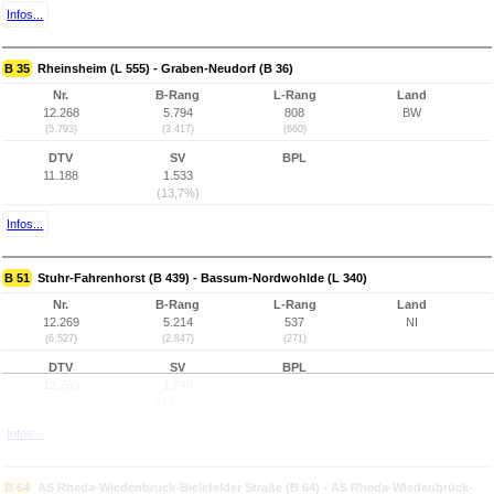
Infos...
B 35
Rheinsheim (L 555) - Graben-Neudorf (B 36)
Nr.
B-Rang
L-Rang
Land
12.268
5.794
808
BW
(5.793)
(3.417)
(660)
DTV
SV
BPL
11.188
1.533
(13,7%)
Infos...
B 51
Stuhr-Fahrenhorst (B 439) - Bassum-Nordwohlde (L 340)
Nr.
B-Rang
L-Rang
Land
12.269
5.214
537
NI
(6.527)
(2.847)
(271)
DTV
SV
BPL
12.769
1.749
(13,7%)
Infos...
B 64
AS Rheda-Wiedenbrück-Bielefelder Straße (B 64) - AS Rheda-Wiedenbrück-