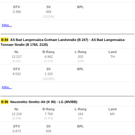
DTV
SV
BPL
3.399
459
(13,5%)
Infos...
B 84
AS Bad Langensalza-Gothaer Landstraße (B 247) - AS Bad Langensalza-
Tonnaer Straße (B 176/L 2125)
Nr.
B-Rang
L-Rang
Land
12.217
6.962
203
TH
(8.011)
(4.574)
(133)
DTV
SV
BPL
8.532
1.152
(13,5%)
Infos...
B 96
Neustrelitz-Strelitz-Alt (K 90) - LG (MV/BB)
Nr.
B-Rang
L-Rang
Land
12.218
7.769
164
MV
(8.509)
(5.374)
(99)
DTV
SV
BPL
6.873
928