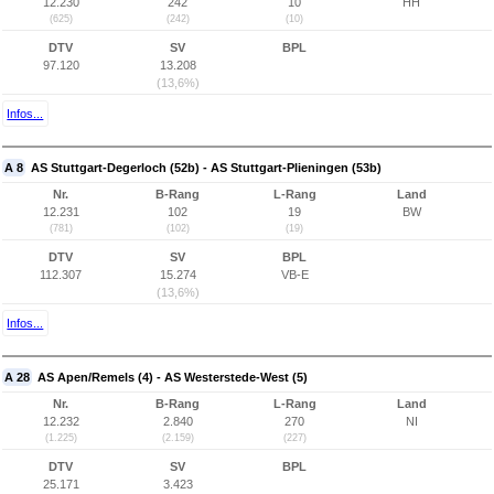
12.230
242
10
HH
(625)
(242)
(10)
DTV
SV
BPL
97.120
13.208
(13,6%)
Infos...
A 8
AS Stuttgart-Degerloch (52b) - AS Stuttgart-Plieningen (53b)
Nr.
B-Rang
L-Rang
Land
12.231
102
19
BW
(781)
(102)
(19)
DTV
SV
BPL
112.307
15.274
VB-E
(13,6%)
Infos...
A 28
AS Apen/Remels (4) - AS Westerstede-West (5)
Nr.
B-Rang
L-Rang
Land
12.232
2.840
270
NI
(1.225)
(2.159)
(227)
DTV
SV
BPL
25.171
3.423