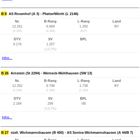
B 8
AS Rosenhof (A 3) - Pfatter/Wörth (L 2146)
Nr.
B-Rang
L-Rang
Land
12.261
6.669
1.250
BY
(4.195)
(4.284)
(837)
DTV
SV
BPL
9.176
1.257
(13,7%)
Infos...
B 26
Arnstein (St 2294) - Werneck-Mühlhausen (SW 13)
Nr.
B-Rang
L-Rang
Land
12.262
9.798
1.738
BY
(5.259)
(7.395)
(1.325)
DTV
SV
BPL
2.184
299
VB
(13,7%)
Infos...
B 27
südl. Wichmannshausen (B 400) - AS Sontra-Wichmannshausen (A 44/B 7)