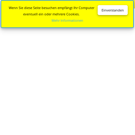
Diese Seite wird nicht mehr aktualisiert.
Zur neuen Seite
Wenn Sie diese Seite besuchen empfängt Ihr Computer
Einverstanden
eventuell ein oder mehrere Cookies.
Mehr Informationen