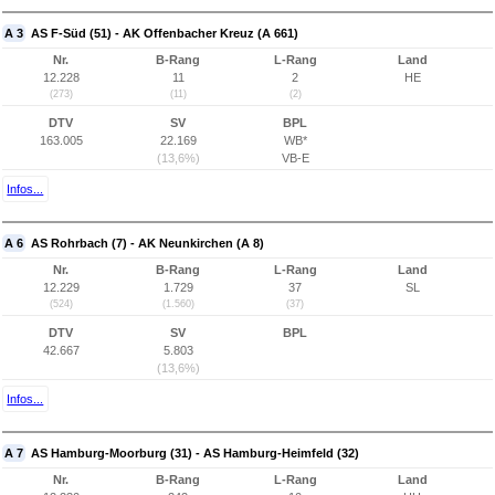
A 3
AS F-Süd (51) - AK Offenbacher Kreuz (A 661)
Nr.
B-Rang
L-Rang
Land
12.228
11
2
HE
(273)
(11)
(2)
DTV
SV
BPL
163.005
22.169
WB*
(13,6%)
VB-E
Infos...
A 6
AS Rohrbach (7) - AK Neunkirchen (A 8)
Nr.
B-Rang
L-Rang
Land
12.229
1.729
37
SL
(524)
(1.560)
(37)
DTV
SV
BPL
42.667
5.803
(13,6%)
Infos...
A 7
AS Hamburg-Moorburg (31) - AS Hamburg-Heimfeld (32)
Nr.
B-Rang
L-Rang
Land