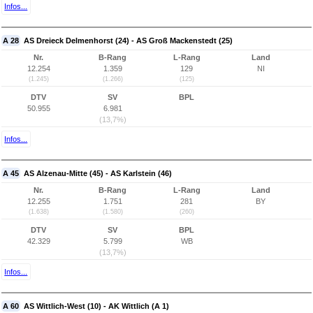
Infos...
A 28
AS Dreieck Delmenhorst (24) - AS Groß Mackenstedt (25)
Nr.
B-Rang
L-Rang
Land
12.254
1.359
129
NI
(1.245)
(1.266)
(125)
DTV
SV
BPL
50.955
6.981
(13,7%)
Infos...
A 45
AS Alzenau-Mitte (45) - AS Karlstein (46)
Nr.
B-Rang
L-Rang
Land
12.255
1.751
281
BY
(1.638)
(1.580)
(260)
DTV
SV
BPL
42.329
5.799
WB
(13,7%)
Infos...
A 60
AS Wittlich-West (10) - AK Wittlich (A 1)