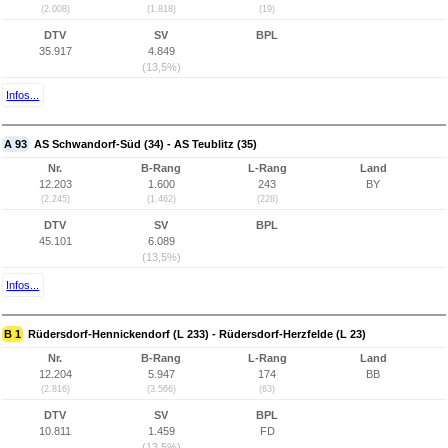
(2.008)
(1.818)
(19)
DTV
SV
BPL
35.917
4.849
(13,5%)
Infos...
A 93
AS Schwandorf-Süd (34) - AS Teublitz (35)
Nr.
B-Rang
L-Rang
Land
12.203
1.600
243
BY
(2.245)
(1.462)
(228)
DTV
SV
BPL
45.101
6.089
(13,5%)
Infos...
B 1
Rüdersdorf-Hennickendorf (L 233) - Rüdersdorf-Herzfelde (L 23)
Nr.
B-Rang
L-Rang
Land
12.204
5.947
174
BB
(2.816)
(3.566)
(63)
DTV
SV
BPL
10.811
1.459
FD
(13,5%)