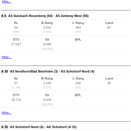
Infos...
A 6
AS Sulzbach-Rosenberg (64) - AS Amberg-West (65)
Nr.
B-Rang
L-Rang
Land
56
2.614
454
BY
(584)
(2.085)
(357)
DTV
SV
BPL
27.927
8.099
(29,0%)
Infos...
A 30
AS Nordhorn/Bad Bentheim (3) - AS Schüttorf-Nord (4)
Nr.
B-Rang
L-Rang
Land
57
2.549
240
NI
(1.266)
(2.055)
(211)
DTV
SV
BPL
28.710
8.326
(29,0%)
Infos...
A 30
AS Schüttorf-Nord (4) - AK Schüttorf (A 31)