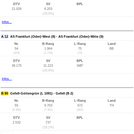
DTV
SV
BPL
21.026
6.203
(29,5%)
Infos...
A 12
AS Frankfurt (Oder)-West (8) - AS Frankfurt (Oder)-Mitte (9)
Nr.
B-Rang
L-Rang
Land
54
1.964
75
BB
(976)
(1.734)
(75)
DTV
SV
BPL
38.175
11.223
WB*
(29,4%)
Infos...
B 90
Gefell-Göttengrün (L 1091) - Gefell (B 2)
Nr.
B-Rang
L-Rang
Land
55
9.703
472
TH
(8.360)
(7.301)
(402)
DTV
SV
BPL
2.532
737
(29,1%)