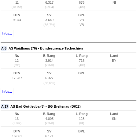
11
6.317
676
NI
(10.155)
(3.934)
(409)
DTV
SV
BPL
9.944
3.649
VB
(36,7%)
VB
Infos...
A 6
AS Waidhaus (76) - Bundesgrenze Tschechien
Nr.
B-Rang
L-Rang
Land
12
3.914
718
BY
(596)
(2.370)
(408)
DTV
SV
BPL
17.287
6.327
(36,6%)
Infos...
A 17
AS Bad Gottleuba (8) - BG Breitenau (D/CZ)
Nr.
B-Rang
L-Rang
Land
13
4.005
123
SN
(1.062)
(2.378)
(91)
DTV
SV
BPL
16.861
6.171