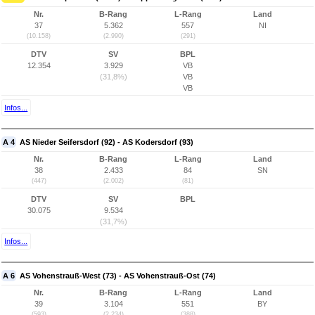
Nr.
B-Rang
L-Rang
Land
37
5.362
557
NI
(10.158)
(2.990)
(291)
DTV
SV
BPL
12.354
3.929
VB
(31,8%)
VB
VB
Infos...
A 4
AS Nieder Seifersdorf (92) - AS Kodersdorf (93)
Nr.
B-Rang
L-Rang
Land
38
2.433
84
SN
(447)
(2.002)
(81)
DTV
SV
BPL
30.075
9.534
(31,7%)
Infos...
A 6
AS Vohenstrauß-West (73) - AS Vohenstrauß-Ost (74)
Nr.
B-Rang
L-Rang
Land
39
3.104
551
BY
(593)
(2.234)
(388)