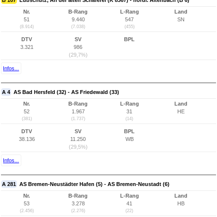
B 107
Lübschütz, An der alten Schäferei (K 8367) - nördl. Altenbach (B 6)
Nr.
B-Rang
L-Rang
Land
51
9.440
547
SN
(8.914)
(7.038)
(455)
DTV
SV
BPL
3.321
986
(29,7%)
Infos...
A 4
AS Bad Hersfeld (32) - AS Friedewald (33)
Nr.
B-Rang
L-Rang
Land
52
1.967
31
HE
(381)
(1.737)
(14)
DTV
SV
BPL
38.136
11.250
WB
(29,5%)
Infos...
A 281
AS Bremen-Neustädter Hafen (5) - AS Bremen-Neustadt (6)
Nr.
B-Rang
L-Rang
Land
53
3.278
41
HB
(2.456)
(2.276)
(22)