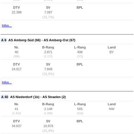
DTV
SV
BPL
22.388
7.097
(31,7%)
Infos...
A 6
AS Amberg-Süd (66) - AS Amberg-Ost (67)
Nr.
B-Rang
L-Rang
Land
40
2.871
498
BY
(586)
(2.172)
(372)
DTV
SV
BPL
24.917
7.849
(31,5%)
Infos...
A 40
AS Niederdorf (1b) - AS Straelen (2)
Nr.
B-Rang
L-Rang
Land
41
2.148
565
NW
(1.452)
(1.856)
(519)
DTV
SV
BPL
34.637
10.876
(31,4%)