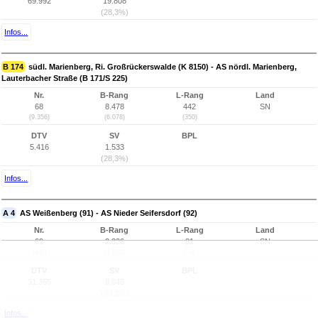
69.992
19.808
(28,3%)
Infos...
B 174
südl. Marienberg, Ri. Großrückerswalde (K 8150) - AS nördl. Marienberg,
Lauterbacher Straße (B 171/S 225)
Nr.
B-Rang
L-Rang
Land
68
8.478
442
SN
(9.356)
(6.078)
(350)
DTV
SV
BPL
5.416
1.533
(28,3%)
Infos...
A 4
AS Weißenberg (91) - AS Nieder Seifersdorf (92)
Nr.
B-Rang
L-Rang
Land
69
2.336
81
SN
(446)
(1.955)
(78)
DTV
SV
BPL
31.365
8.845
(28,2%)
Infos...