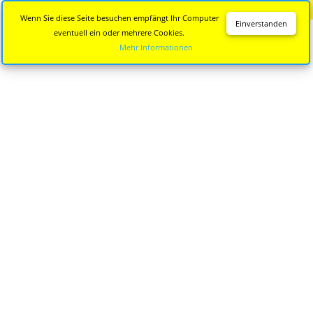
Diese Seite wird nicht mehr aktualisiert.
Zur neuen Seite
Wenn Sie diese Seite besuchen empfängt Ihr Computer
Einverstanden
eventuell ein oder mehrere Cookies.
Mehr Informationen