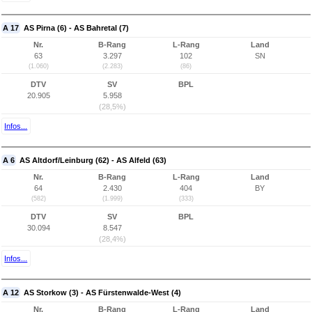
A 17
AS Pirna (6) - AS Bahretal (7)
Nr.
B-Rang
L-Rang
Land
63
3.297
102
SN
(1.060)
(2.283)
(86)
DTV
SV
BPL
20.905
5.958
(28,5%)
Infos...
A 6
AS Altdorf/Leinburg (62) - AS Alfeld (63)
Nr.
B-Rang
L-Rang
Land
64
2.430
404
BY
(582)
(1.999)
(333)
DTV
SV
BPL
30.094
8.547
(28,4%)
Infos...
A 12
AS Storkow (3) - AS Fürstenwalde-West (4)
Nr.
B-Rang
L-Rang
Land