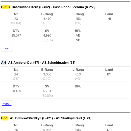
B 213
Haselünne-Eltern (B 402) - Haselünne-Flechum (K 258)
Nr.
B-Rang
L-Rang
Land
23
4.470
453
NI
(10.151)
(2.127)
(190)
DTV
SV
BPL
15.077
4.990
VB
(33,1%)
VB
Infos...
A 6
AS Amberg-Ost (67) - AS Schmidgaden (68)
Nr.
B-Rang
L-Rang
Land
24
3.360
613
BY
(587)
(2.303)
(401)
DTV
SV
BPL
20.430
6.701
(32,8%)
Infos...
B 51
AS Dahlem/Stadtkyll (B 421) - AS Stadtkyll-Süd (L 24)
Nr.
B-Rang
L-Rang
Land
25
6.958
583
RP