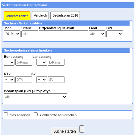
Verkehrszahlen Deutschland
Vergleich
Bedarfsplan 2016
Verkehrszahlen
Suchen - Verkehszahlen
Jahr
Straße
Ort|Zählstelle|TK-Blatt
Land
BPL
Suchergebnisse einschränken
Bundesrang Landesrang
|
DTV SV
|
Bedarfsplan (BPL)-Projekttyp
Infos anzeigen
Suchbegriffe hervorheben