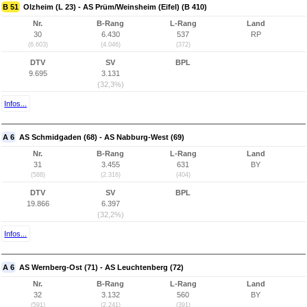
B 51
Olzheim (L 23) - AS Prüm/Weinsheim (Eifel) (B 410)
Nr.
B-Rang
L-Rang
Land
30
6.430
537
RP
(6.603)
(4.046)
(372)
DTV
SV
BPL
9.695
3.131
(32,3%)
Infos...
A 6
AS Schmidgaden (68) - AS Nabburg-West (69)
Nr.
B-Rang
L-Rang
Land
31
3.455
631
BY
(588)
(2.316)
(404)
DTV
SV
BPL
19.866
6.397
(32,2%)
Infos...
A 6
AS Wernberg-Ost (71) - AS Leuchtenberg (72)
Nr.
B-Rang
L-Rang
Land
32
3.132
560
BY
(591)
(2.241)
(391)