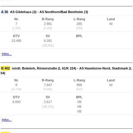
A 30
AS Gildehaus (2) - AS Nordhorn/Bad Bentheim (3)
Nr.
B-Rang
L-Rang
Land
7
2.981
285
NI
(1.265)
(2.206)
(234)
DTV
SV
BPL
23.495
9.281
(39,5%)
Infos...
B 402
nördl. Bokeloh, Römerstraße (L 61/K 224) - AS Haselünne-Nord, Stadtmark (L
54)
Nr.
B-Rang
L-Rang
Land
8
7.847
896
NI
(12.755)
(5.452)
(627)
DTV
SV
BPL
6.693
2.617
VB
(39,1%)
VB
VB
Infos...