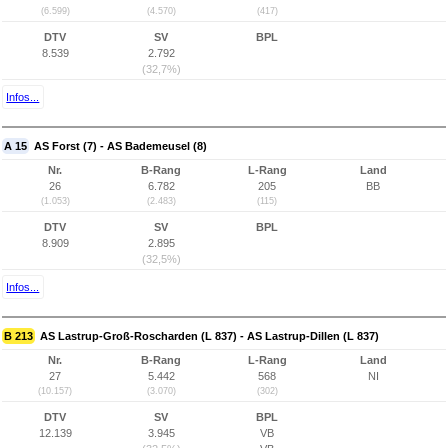
(6.599)
(4.570)
(417)
DTV
SV
BPL
8.539
2.792
(32,7%)
Infos...
A 15
AS Forst (7) - AS Bademeusel (8)
Nr.
B-Rang
L-Rang
Land
26
6.782
205
BB
(1.053)
(2.483)
(115)
DTV
SV
BPL
8.909
2.895
(32,5%)
Infos...
B 213
AS Lastrup-Groß-Roscharden (L 837) - AS Lastrup-Dillen (L 837)
Nr.
B-Rang
L-Rang
Land
27
5.442
568
NI
(10.157)
(3.070)
(302)
DTV
SV
BPL
12.139
3.945
VB