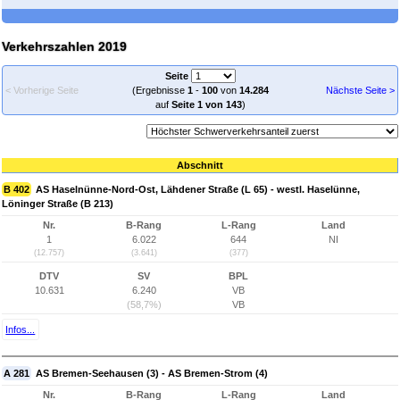
Verkehrszahlen 2019
Seite
< Vorherige Seite
(Ergebnisse
1
-
100
von
14.284
Nächste Seite >
auf
Seite 1 von 143
)
Abschnitt
B 402
AS Haselnünne-Nord-Ost, Lähdener Straße (L 65) - westl. Haselünne,
Löninger Straße (B 213)
Nr.
B-Rang
L-Rang
Land
1
6.022
644
NI
(12.757)
(3.641)
(377)
DTV
SV
BPL
10.631
6.240
VB
(58,7%)
VB
Infos...
A 281
AS Bremen-Seehausen (3) - AS Bremen-Strom (4)
Nr.
B-Rang
L-Rang
Land