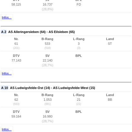
58.115
16.737
FD
(28,8%)
Infos...
A 2
AS Alleringersleben (64) - AS Eilsleben (65)
Nr.
B-Rang
L-Rang
Land
61
533
3
ST
(201)
(516)
(3)
DTV
SV
BPL
77.143
22.140
(28,7%)
Infos...
A 10
AS Ludwigsfelde-Ost (14) - AS Ludwigsfelde-West (15)
Nr.
B-Rang
L-Rang
Land
62
1.053
21
BB
(933)
(991)
(21)
DTV
SV
BPL
59.164
16.980
(28,7%)
Infos...