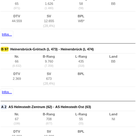
65
1.626
58
BB
(971)
(1.480)
(58)
DTV
SV
BPL
44.559
12.655
WB*
(28,4%)
Infos...
B 97
Heinersbrück-Grötsch (L 473) - Heinersbrück (L 474)
Nr.
B-Rang
L-Rang
Land
66
9.760
435
BB
(8.632)
(7.358)
(318)
DTV
SV
BPL
2.369
673
(28,4%)
Infos...
A 2
AS Helmstedt-Zentrum (62) - AS Helmstedt-Ost (63)
Nr.
B-Rang
L-Rang
Land
67
708
55
NI
(199)
(677)
(55)
DTV
SV
BPL