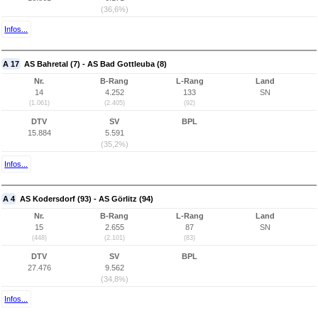
(36,6%)
Infos...
A 17
AS Bahretal (7) - AS Bad Gottleuba (8)
Nr.
B-Rang
L-Rang
Land
14
4.252
133
SN
(1.061)
(2.405)
(92)
DTV
SV
BPL
15.884
5.591
(35,2%)
Infos...
A 4
AS Kodersdorf (93) - AS Görlitz (94)
Nr.
B-Rang
L-Rang
Land
15
2.655
87
SN
(448)
(2.101)
(83)
DTV
SV
BPL
27.476
9.562
(34,8%)
Infos...