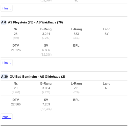
(32,5%)
VB
Infos...
A 6
AS Pleystein (75) - AS Waidhaus (76)
Nr.
B-Rang
L-Rang
Land
28
3.244
583
BY
(595)
(2.267)
(394)
DTV
SV
BPL
21.226
6.856
(32,3%)
Infos...
A 30
GÜ Bad Bentheim - AS Gildehaus (2)
Nr.
B-Rang
L-Rang
Land
29
3.084
291
NI
(1.264)
(2.228)
(236)
DTV
SV
BPL
22.566
7.289
(32,3%)
Infos...