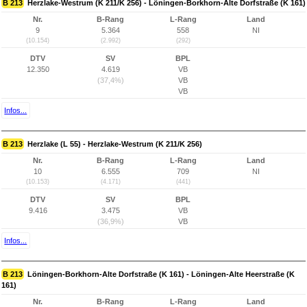
B 213
Herzlake-Westrum (K 211/K 256) - Löningen-Borkhorn-Alte Dorfstraße (K 161)
Nr.
B-Rang
L-Rang
Land
9
5.364
558
NI
(10.154)
(2.992)
(292)
DTV
SV
BPL
12.350
4.619
VB
(37,4%)
VB
VB
Infos...
B 213
Herzlake (L 55) - Herzlake-Westrum (K 211/K 256)
Nr.
B-Rang
L-Rang
Land
10
6.555
709
NI
(10.153)
(4.171)
(441)
DTV
SV
BPL
9.416
3.475
VB
(36,9%)
VB
Infos...
B 213
Löningen-Borkhorn-Alte Dorfstraße (K 161) - Löningen-Alte Heerstraße (K
161)
Nr.
B-Rang
L-Rang
Land