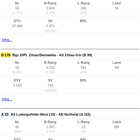
Nr.
B-Rang
L-Rang
Land
58
2.654
246
NI
(1.267)
(2.100)
(215)
DTV
SV
BPL
27.486
7.971
(29,0%)
Infos...
B 178
Bgr. D/PL Zittau/Sieniawka - AS Zittau-Ost (B 99)
Nr.
B-Rang
L-Rang
Land
59
9.702
581
SN
(9.457)
(7.300)
(489)
DTV
SV
BPL
2.533
735
(29,0%)
Infos...
A 10
AS Ludwigsfelde-West (15) - AD Nuthetal (A 115)
Nr.
B-Rang
L-Rang
Land
60
1.087
23
BB
(934)
(1.022)
(23)
DTV
SV
BPL