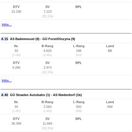
DTV
SV
BPL
22.190
7.123
(32,1%)
Infos...
A 15
AS Bademeusel (8) - GÜ Forst/Olszyna (9)
Nr.
B-Rang
L-Rang
Land
33
6.625
198
BB
(1.054)
(2.481)
(114)
DTV
SV
BPL
9.266
2.974
(32,1%)
Infos...
A 40
GÜ Straelen Autobahn (1) - AS Niederdorf (1b)
Nr.
B-Rang
L-Rang
Land
34
2.063
550
NW
(1.451)
(1.802)
(509)
DTV
SV
BPL
36.399
11.684
(32,1%)