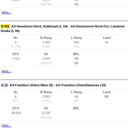
(44,7%)
VB
Infos...
B 402
AS Haselünne-Nord, Stadtmark (L 54) - AS Haselnünne-Nord-Ost, Lähdener
Straße (L 65)
Nr.
B-Rang
L-Rang
Land
5
7.353
829
NI
(12.756)
(4.964)
(560)
DTV
SV
BPL
7.721
3.444
VB
(44,6%)
VB
Infos...
A 12
AS Frankfurt (Oder)-Mitte (9) - GÜ Frankfurt (Oder)/Swiecko (10)
Nr.
B-Rang
L-Rang
Land
6
2.553
96
BB
(977)
(2.057)
(88)
DTV
SV
BPL
28.624
12.337
(43,1%)
Infos...