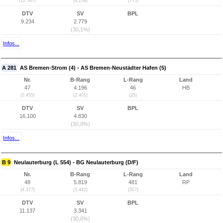
(12.567)
(4.258)
(775)
DTV
SV
BPL
9.234
2.779
(30,1%)
Infos...
A 281
AS Bremen-Strom (4) - AS Bremen-Neustädter Hafen (5)
Nr.
B-Rang
L-Rang
Land
47
4.196
46
HB
(2.455)
(2.401)
(25)
DTV
SV
BPL
16.100
4.830
(30,0%)
Infos...
B 9
Neulauterburg (L 554) - BG Neulauterburg (D/F)
Nr.
B-Rang
L-Rang
Land
48
5.819
481
RP
(4.377)
(3.442)
(317)
DTV
SV
BPL
11.137
3.341
(30,0%)