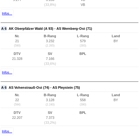
(33,8%)
VB
Infos...
A 6
AK Oberpfälzer Wald (A 93) - AS Wernberg-Ost (71)
Nr.
B-Rang
L-Rang
Land
21
3.232
579
BY
(590)
(2.265)
(393)
DTV
SV
BPL
21.328
7.166
(33,6%)
Infos...
A 6
AS Vohenstrauß-Ost (74) - AS Pleystein (75)
Nr.
B-Rang
L-Rang
Land
22
3.128
558
BY
(594)
(2.240)
(390)
DTV
SV
BPL
22.207
7.373
(33,2%)
Infos...