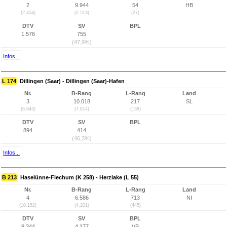
2
9.944
54
HB
(2.454)
(2.513)
(27)
DTV
SV
BPL
1.576
755
(47,9%)
Infos...
L 174
Dillingen (Saar) - Dillingen (Saar)-Hafen
Nr.
B-Rang
L-Rang
Land
3
10.018
217
SL
(6.643)
(7.614)
(138)
DTV
SV
BPL
894
414
(46,3%)
Infos...
B 213
Haselünne-Flechum (K 258) - Herzlake (L 55)
Nr.
B-Rang
L-Rang
Land
4
6.586
713
NI
(10.152)
(4.201)
(445)
DTV
SV
BPL
9.344
4.177
VB