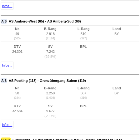
Infos...
A 6
AS Amberg-West (65) - AS Amberg-Süd (66)
Nr.
B-Rang
L-Rang
Land
49
2.918
510
BY
(585)
(2.184)
(377)
DTV
SV
BPL
24.301
7.242
(29,8%)
Infos...
A 3
AS Pocking (118) - Grenzübergang Suben (119)
Nr.
B-Rang
L-Rang
Land
50
2.250
367
BY
(344)
(1.908)
(319)
DTV
SV
BPL
32.584
9.677
(29,7%)
Infos...