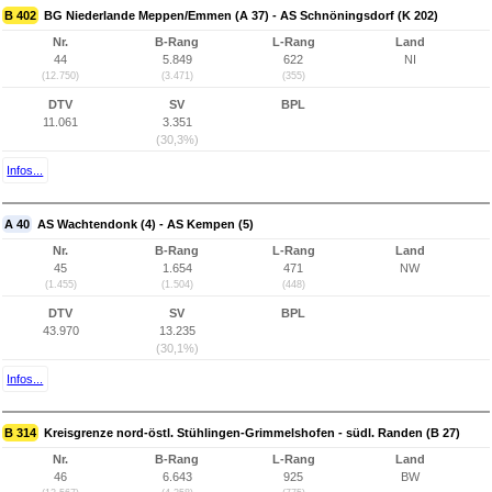
B 402
BG Niederlande Meppen/Emmen (A 37) - AS Schnöningsdorf (K 202)
Nr.
B-Rang
L-Rang
Land
44
5.849
622
NI
(12.750)
(3.471)
(355)
DTV
SV
BPL
11.061
3.351
(30,3%)
Infos...
A 40
AS Wachtendonk (4) - AS Kempen (5)
Nr.
B-Rang
L-Rang
Land
45
1.654
471
NW
(1.455)
(1.504)
(448)
DTV
SV
BPL
43.970
13.235
(30,1%)
Infos...
B 314
Kreisgrenze nord-östl. Stühlingen-Grimmelshofen - südl. Randen (B 27)
Nr.
B-Rang
L-Rang
Land
46
6.643
925
BW