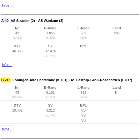
Infos...
A 40
AS Straelen (2) - AS Wankum (3)
Nr.
B-Rang
L-Rang
Land
42
1.855
509
NW
(1.453)
(1.655)
(479)
DTV
SV
BPL
40.368
12.474
(30,9%)
Infos...
B 213
Löningen-Alte Heerstraße (K 161) - AS Lastrup-Groß-Roscharden (L 837)
Nr.
B-Rang
L-Rang
Land
43
6.101
652
NI
(10.156)
(3.720)
(385)
DTV
SV
BPL
10.462
3.212
VB
(30,7%)
VB
VB
Infos...