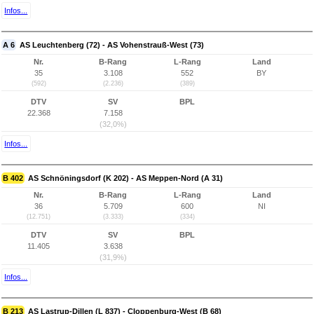
Infos...
A 6
AS Leuchtenberg (72) - AS Vohenstrauß-West (73)
Nr.
B-Rang
L-Rang
Land
35
3.108
552
BY
(592)
(2.236)
(389)
DTV
SV
BPL
22.368
7.158
(32,0%)
Infos...
B 402
AS Schnöningsdorf (K 202) - AS Meppen-Nord (A 31)
Nr.
B-Rang
L-Rang
Land
36
5.709
600
NI
(12.751)
(3.333)
(334)
DTV
SV
BPL
11.405
3.638
(31,9%)
Infos...
B 213
AS Lastrup-Dillen (L 837) - Cloppenburg-West (B 68)