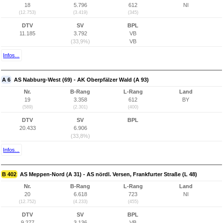
18
5.796
612
NI
(12.753)
(3.419)
(345)
DTV
SV
BPL
11.185
3.792
VB
(33,9%)
VB
Infos...
A 6
AS Nabburg-West (69) - AK Oberpfälzer Wald (A 93)
Nr.
B-Rang
L-Rang
Land
19
3.358
612
BY
(589)
(2.301)
(400)
DTV
SV
BPL
20.433
6.906
(33,8%)
Infos...
B 402
AS Meppen-Nord (A 31) - AS nördl. Versen, Frankfurter Straße (L 48)
Nr.
B-Rang
L-Rang
Land
20
6.618
723
NI
(12.752)
(4.233)
(455)
DTV
SV
BPL
9.277
3.136
VB