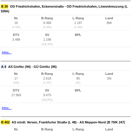
B 30
OD Friedrichshafen, Eckenerstraße - OD Friedrichshafen, Löwenkreuzung (L
328A)
Nr.
B-Rang
L-Rang
Land
16
9.368
1.197
BW
(5.545)
(6.966)
(1.046)
DTV
SV
BPL
3.488
1.196
(34,3%)
Infos...
A 4
AS Görlitz (94) - GÜ Görlitz (95)
Nr.
B-Rang
L-Rang
Land
17
2.618
85
SN
(449)
(2.087)
(82)
DTV
SV
BPL
27.869
9.475
(34,0%)
Infos...
B 402
AS nördl. Versen, Frankfurter Straße (L 48) - AS Meppen-Nord (B 70/K 247)
Nr.
B-Rang
L-Rang
Land