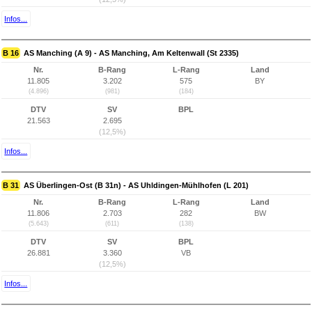
Infos...
B 16
AS Manching (A 9) - AS Manching, Am Keltenwall (St 2335)
Nr.
B-Rang
L-Rang
Land
11.805
3.202
575
BY
(4.896)
(981)
(184)
DTV
SV
BPL
21.563
2.695
(12,5%)
Infos...
B 31
AS Überlingen-Ost (B 31n) - AS Uhldingen-Mühlhofen (L 201)
Nr.
B-Rang
L-Rang
Land
11.806
2.703
282
BW
(5.643)
(611)
(138)
DTV
SV
BPL
26.881
3.360
VB
(12,5%)
Infos...