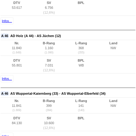
DTV
SV
BPL
53.617
6.756
(12,6%)
Infos...
A 46
AD Holz (A 44) - AS Jüchen (12)
Nr.
B-Rang
L-Rang
Land
11.840
1.160
368
NW
(1.649)
(1.090)
(355)
DTV
SV
BPL
55.801
7.031
WB
(12,6%)
Infos...
A 46
AS Wuppertal-Katernberg (33) - AS Wuppertal-Elberfeld (34)
Nr.
B-Rang
L-Rang
Land
11.841
399
141
NW
(1.669)
(394)
(140)
DTV
SV
BPL
84.130
10.600
(12,6%)