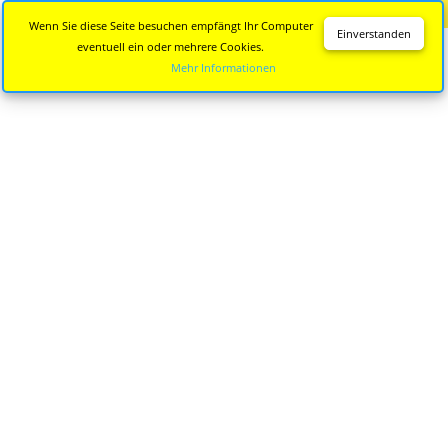
Diese Seite wird nicht mehr aktualisiert.
Zur neuen Seite
Wenn Sie diese Seite besuchen empfängt Ihr Computer
Einverstanden
eventuell ein oder mehrere Cookies.
Mehr Informationen