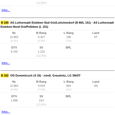
(12,6%)
Infos...
B 180
AS Lutherstadt Eisleben-Süd-Ost/Lüttchendorf (B 80/L 151) - AS Lutherstadt
Eisleben-Nord-Ost/Polleben (L 151)
Nr.
B-Rang
L-Rang
Land
11.863
6.427
198
ST
(9.543)
(4.043)
(134)
DTV
SV
BPL
9.702
1.222
(12,6%)
Infos...
B 182
OD Dommitzsch (S 16) - nördl. Greudnitz, LG SN/ST
Nr.
B-Rang
L-Rang
Land
11.864
9.919
604
SN
(9.582)
(7.516)
(512)
DTV
SV
BPL
1.696
214
(12,6%)
Infos...