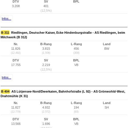
DTV
SV
BPL
3.208
401
(12,5%)
Infos...
B 311
Riedlingen, Deutscher Kaiser, Ecke Hindenburgstraße - AS Riedlingen, beim
Milchwerk (B 312)
Nr.
B-Rang
L-Rang
Land
11.826
3.815
456
BW
(12.492)
(1.508)
(309)
DTV
SV
BPL
17.755
2.219
VB
(12,5%)
Infos...
B 404
AS Lütjensee-Nord/Dwerkaten, Bahnhofstraße (L 92) - AS Grönwohld-West,
Drahtmühle (K 31)
Nr.
B-Rang
L-Rang
Land
11.827
4.932
194
SH
(12.779)
(2.572)
(93)
DTV
SV
BPL
13.566
1.696
VB