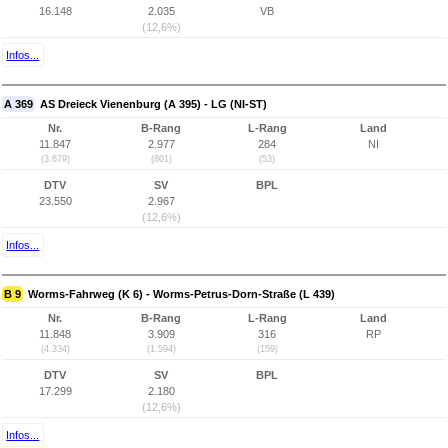
16.148
2.035
VB
(12,6%)
Infos...
A 369
AS Dreieck Vienenburg (A 395) - LG (NI-ST)
Nr.
B-Rang
L-Rang
Land
11.847
2.977
284
NI
(3.679)
(801)
(53)
DTV
SV
BPL
23.550
2.967
(12,6%)
Infos...
B 9
Worms-Fahrweg (K 6) - Worms-Petrus-Dorn-Straße (L 439)
Nr.
B-Rang
L-Rang
Land
11.848
3.909
316
RP
(4.334)
(1.594)
(159)
DTV
SV
BPL
17.299
2.180
(12,6%)
Infos...