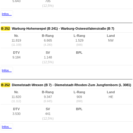
5.643
705
(12,5%)
Infos...
B 252
Warburg-Hohenwepel (B 241) - Warburg-Ostwestfalenstraße (B 7)
Nr.
B-Rang
L-Rang
Land
11.819
6.665
1.529
NW
(11.109)
(4.280)
(946)
DTV
SV
BPL
9.184
1.148
(12,5%)
Infos...
B 252
Diemelstadt-Wrexen (B 7) - Diemelstadt-Rhoden-Zum Jungfernborn (L 3081)
Nr.
B-Rang
L-Rang
Land
11.820
9.347
909
HE
(11.112)
(6.945)
(890)
DTV
SV
BPL
3.530
441
(12,5%)
Infos...