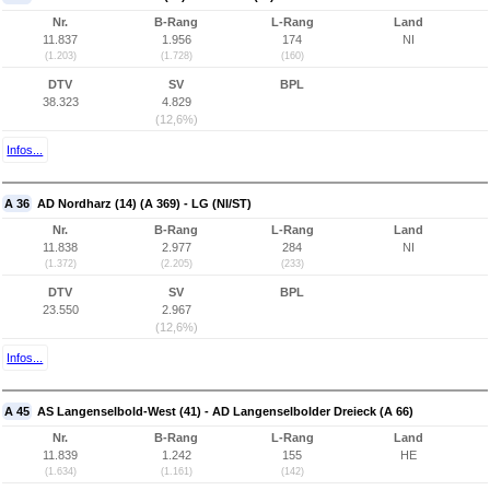
Nr.
B-Rang
L-Rang
Land
11.837
1.956
174
NI
(1.203)
(1.728)
(160)
DTV
SV
BPL
38.323
4.829
(12,6%)
Infos...
A 36
AD Nordharz (14) (A 369) - LG (NI/ST)
Nr.
B-Rang
L-Rang
Land
11.838
2.977
284
NI
(1.372)
(2.205)
(233)
DTV
SV
BPL
23.550
2.967
(12,6%)
Infos...
A 45
AS Langenselbold-West (41) - AD Langenselbolder Dreieck (A 66)
Nr.
B-Rang
L-Rang
Land
11.839
1.242
155
HE
(1.634)
(1.161)
(142)