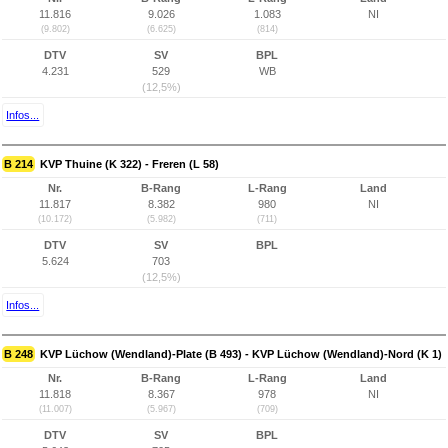
11.816
9.026
1.083
NI
(9.802)
(6.625)
(814)
DTV
SV
BPL
4.231
529
WB
(12,5%)
Infos...
B 214
KVP Thuine (K 322) - Freren (L 58)
Nr.
B-Rang
L-Rang
Land
11.817
8.382
980
NI
(10.172)
(5.982)
(711)
DTV
SV
BPL
5.624
703
(12,5%)
Infos...
B 248
KVP Lüchow (Wendland)-Plate (B 493) - KVP Lüchow (Wendland)-Nord (K 1)
Nr.
B-Rang
L-Rang
Land
11.818
8.367
978
NI
(11.007)
(5.967)
(709)
DTV
SV
BPL