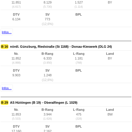
11.851
8.129
1.527
BY
(4.617)
(5.730)
(1.114)
DTV
SV
BPL
6.134
773
(12,6%)
Infos...
B 16
nördl. Günzburg, Riedstraße (St 1168) - Donau-Kieswerk (DLG 24)
Nr.
B-Rang
L-Rang
Land
11.852
6.333
1.181
BY
(4.868)
(3.950)
(768)
DTV
SV
BPL
9.903
1.248
(12,6%)
Infos...
B 29
AS Hüttingen (B 19) - Oberalfingen (L 1029)
Nr.
B-Rang
L-Rang
Land
11.853
3.944
475
BW
(5.533)
(1.626)
(328)
DTV
SV
BPL
17.160
2.162