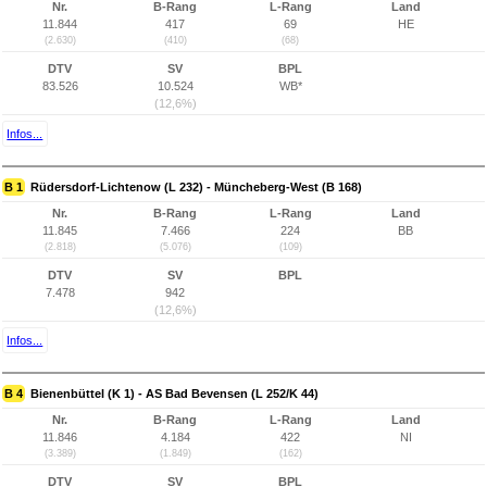
Nr.
B-Rang
L-Rang
Land
11.844
417
69
HE
(2.630)
(410)
(68)
DTV
SV
BPL
83.526
10.524
WB*
(12,6%)
Infos...
B 1
Rüdersdorf-Lichtenow (L 232) - Müncheberg-West (B 168)
Nr.
B-Rang
L-Rang
Land
11.845
7.466
224
BB
(2.818)
(5.076)
(109)
DTV
SV
BPL
7.478
942
(12,6%)
Infos...
B 4
Bienenbüttel (K 1) - AS Bad Bevensen (L 252/K 44)
Nr.
B-Rang
L-Rang
Land
11.846
4.184
422
NI
(3.389)
(1.849)
(162)
DTV
SV
BPL