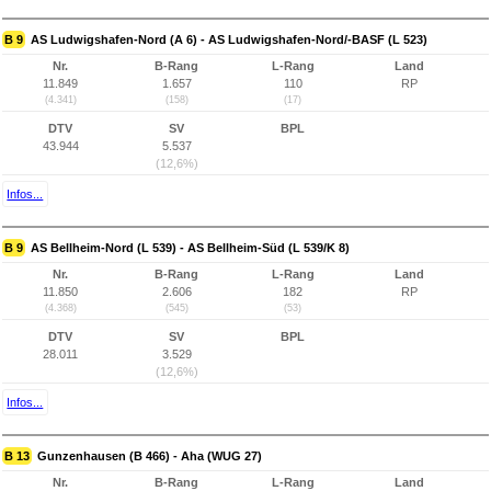
B 9
AS Ludwigshafen-Nord (A 6) - AS Ludwigshafen-Nord/-BASF (L 523)
Nr.
B-Rang
L-Rang
Land
11.849
1.657
110
RP
(4.341)
(158)
(17)
DTV
SV
BPL
43.944
5.537
(12,6%)
Infos...
B 9
AS Bellheim-Nord (L 539) - AS Bellheim-Süd (L 539/K 8)
Nr.
B-Rang
L-Rang
Land
11.850
2.606
182
RP
(4.368)
(545)
(53)
DTV
SV
BPL
28.011
3.529
(12,6%)
Infos...
B 13
Gunzenhausen (B 466) - Aha (WUG 27)
Nr.
B-Rang
L-Rang
Land