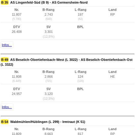
B 35
AS Lingenfeld-Süd (B 9) - AS Germersheim-Nord
Nr.
B-Rang
L-Rang
Land
11.807
2.743
197
RP
(5.790)
(640)
(62)
DTV
SV
BPL
26.408
3.301
(12,5%)
Infos...
B 49
AS Beselich-Obertiefenbach-West (L 3022) - AS Beselich-Obertiefenbach-Ost
(L 3322)
Nr.
B-Rang
L-Rang
Land
11.808
2.866
124
HE
(6.445)
(721)
(120)
DTV
SV
BPL
24.957
3.120
(12,5%)
Infos...
B 54
Waldmühlen/Hüblingen (L 299) - Irmtraut (K 51)
Nr.
B-Rang
L-Rang
Land
11.809
8.663
817
RP