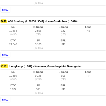
(12,6%)
Infos...
B 49
AS Löhnberg (L 3020/L 3044) - Leun-Biskirchen (L 3020)
Nr.
B-Rang
L-Rang
Land
11.854
2.895
127
HE
(6.452)
(743)
(123)
DTV
SV
BPL
24.643
3.105
FD
(12,6%)
Infos...
K 101
Longkamp (L 187) - Kommen, Gewerbegebiet Baumgarten
Nr.
B-Rang
L-Rang
Land
11.855
9.145
916
RP
(6.502)
(6.743)
(740)
DTV
SV
BPL
3.972
500
FD
(12,6%)
Infos...