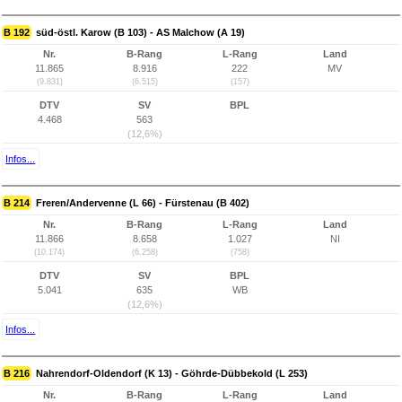
B 192
süd-östl. Karow (B 103) - AS Malchow (A 19)
Nr.
B-Rang
L-Rang
Land
11.865
8.916
222
MV
(9.831)
(6.515)
(157)
DTV
SV
BPL
4.468
563
(12,6%)
Infos...
B 214
Freren/Andervenne (L 66) - Fürstenau (B 402)
Nr.
B-Rang
L-Rang
Land
11.866
8.658
1.027
NI
(10.174)
(6.258)
(758)
DTV
SV
BPL
5.041
635
WB
(12,6%)
Infos...
B 216
Nahrendorf-Oldendorf (K 13) - Göhrde-Dübbekold (L 253)
Nr.
B-Rang
L-Rang
Land