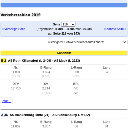
Verkehrszahlen 2019
Seite
< Vorherige Seite
(Ergebnisse
11.801
-
11.900
von
14.284
Nächste Seite >
auf
Seite 119 von 143
)
Abschnitt
B 2
AS Roth-Kiliansdorf (L 2409) - AS Mauk (L 2223)
Nr.
B-Rang
L-Rang
Land
11.801
3.824
698
BY
(2.978)
(1.515)
(293)
DTV
SV
BPL
17.710
2.214
VB
(12,5%)
VB
Infos...
A 36
AS Blankenburg-Mitte (21) - AS Blankenburg-Ost (22)
Nr.
B-Rang
L-Rang
Land
11.802
3.857
86
ST