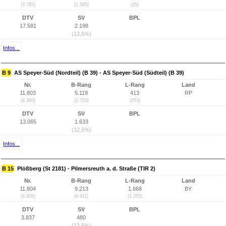
(3.785)
(1.545)
(25)
DTV
SV
BPL
17.581
2.198
(12,5%)
Infos...
B 9
AS Speyer-Süd (Nordteil) (B 39) - AS Speyer-Süd (Südteil) (B 39)
Nr.
B-Rang
L-Rang
Land
11.803
5.119
413
RP
(4.360)
(2.753)
(253)
DTV
SV
BPL
13.065
1.633
(12,5%)
Infos...
B 15
Plößberg (St 2181) - Pilmersreuth a. d. Straße (TIR 2)
Nr.
B-Rang
L-Rang
Land
11.804
9.213
1.668
BY
(4.805)
(6.811)
(1.255)
DTV
SV
BPL
3.837
480
(12,5%)