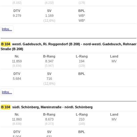
(8.182)
(4.232)
(176)
DTV
SV
BPL
9.279
1.169
WB*
(12,6%)
WB*
Infos...
B 104
westl. Gadebusch, Ri. Roggendorf (B 208) - nord-westl. Gadebusch, Rehnaer
Straße (B 208)
Nr.
B-Rang
L-Rang
Land
11.859
8.347
194
MV
(8.834)
(5.947)
(129)
DTV
SV
BPL
5.684
716
(12,6%)
Infos...
B 104
südl. Schönberg, Mareinstraße - nördl. Schönberg
Nr.
B-Rang
L-Rang
Land
11.860
8.673
210
MV
(8.838)
(6.273)
(145)
DTV
SV
BPL
5.004
631