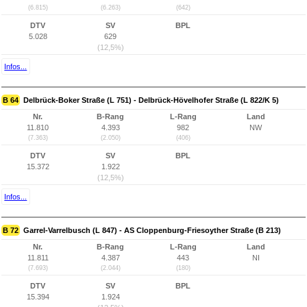
(6.815)
(6.263)
(642)
DTV
SV
BPL
5.028
629
(12,5%)
Infos...
B 64
Delbrück-Boker Straße (L 751) - Delbrück-Hövelhofer Straße (L 822/K 5)
Nr.
B-Rang
L-Rang
Land
11.810
4.393
982
NW
(7.363)
(2.050)
(406)
DTV
SV
BPL
15.372
1.922
(12,5%)
Infos...
B 72
Garrel-Varrelbusch (L 847) - AS Cloppenburg-Friesoyther Straße (B 213)
Nr.
B-Rang
L-Rang
Land
11.811
4.387
443
NI
(7.693)
(2.044)
(180)
DTV
SV
BPL
15.394
1.924