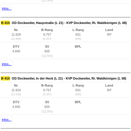
(12,5%)
Infos...
B 410
OD Dockweiler, Haupstraße (L 21) - KVP Dockweiler, Ri. Waldkönigen (L 68)
Nr.
B-Rang
L-Rang
Land
11.828
8.757
831
RP
(12.869)
(6.357)
(656)
DTV
SV
BPL
4.840
605
(12,5%)
Infos...
B 410
OD Dockweiler, In der Heck (L 21) - KVP Dockweiler, Ri. Waldkönigen (L 68)
Nr.
B-Rang
L-Rang
Land
11.829
8.757
831
RP
(13.046)
(6.357)
(656)
DTV
SV
BPL
4.840
605
(12,5%)
Infos...