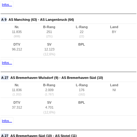
Infos...
A 9
AS Manching (63) - AS Langenbruck (64)
Nr.
B-Rang
L-Rang
Land
11.835
251
22
BY
(906)
(251)
(22)
DTV
SV
BPL
96.212
12.123
(12,6%)
Infos...
A 27
AS Bremerhaven-Wulsdorf (9) - AS Bremerhaven-Süd (10)
Nr.
B-Rang
L-Rang
Land
11.836
2.009
176
NI
(1.202)
(1.767)
(162)
DTV
SV
BPL
37.312
4.701
(12,6%)
Infos...
A 27
AS Bremerhaven-Süd (10) - AS Stotel (11)