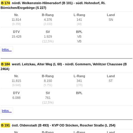
B 174
nördl. Wolkenstein-Hilmersdorf (B 101) - südl. Hohndorf, Ri.
Börnichen/Erzgebirge (S 227)
Nr.
B-Rang
L-Rang
Land
11.814
4.376
141
SN
(9.358)
(2.033)
(49)
DTV
SV
BPL
15.428
1.929
VB
(12,5%)
VB
Infos...
B 184
westl. Leitzkau, Alter Weg (L 60) - nördl. Gommern, Vehlitzer Chaussee (B
246A)
Nr.
B-Rang
L-Rang
Land
11.815
8.150
341
ST
(9.646)
(5.751)
(276)
DTV
SV
BPL
6.088
761
(12,5%)
Infos...
B 191
östl. Oldenstadt (B 493) - KVP OD Stöcken, Roscher Straße (L 254)
Nr.
B-Rang
L-Rang
Land