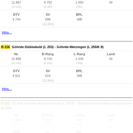
11.867
8.792
1.050
NI
(10.241)
(6.392)
(781)
DTV
SV
BPL
4.744
598
WB
(12,6%)
Infos...
B 216
Göhrde-Dübbekold (L 253) - Göhrde-Metzingen (L 255/K 8)
Nr.
B-Rang
L-Rang
Land
11.868
8.720
1.038
NI
(10.242)
(6.320)
(769)
DTV
SV
BPL
4.911
619
WB
(12,6%)
Infos...
B 252
AS Bad Arolsen-Massenhausen (L 3078) - AS Bad Arolsen-Mengeringhausen
(B 450)
Nr.
B-Rang
L-Rang
Land
11.869
5.605
442
HE
(11.117)
(3.231)
(429)
DTV
SV
BPL