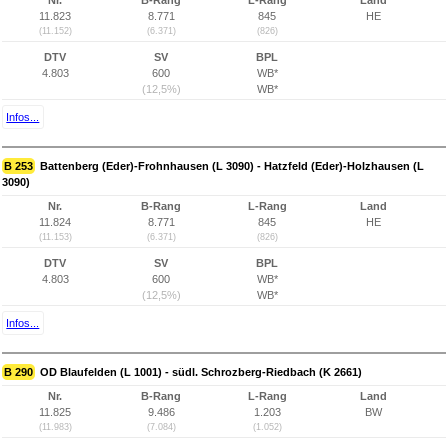
Nr.
B-Rang
L-Rang
Land
11.823
8.771
845
HE
(11.152)
(6.371)
(826)
DTV
SV
BPL
4.803
600
WB*
(12,5%)
WB*
Infos...
B 253
Battenberg (Eder)-Frohnhausen (L 3090) - Hatzfeld (Eder)-Holzhausen (L
3090)
Nr.
B-Rang
L-Rang
Land
11.824
8.771
845
HE
(11.153)
(6.371)
(826)
DTV
SV
BPL
4.803
600
WB*
(12,5%)
WB*
Infos...
B 290
OD Blaufelden (L 1001) - südl. Schrozberg-Riedbach (K 2661)
Nr.
B-Rang
L-Rang
Land
11.825
9.486
1.203
BW
(11.983)
(7.084)
(1.052)