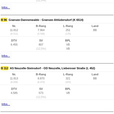
(12,5%)
Infos...
B 96
Gransee-Dannenwalde - Gransee-Altlüdersdorf (K 6514)
Nr.
B-Rang
L-Rang
Land
11.812
7.964
251
BB
(8.512)
(5.568)
(135)
DTV
SV
BPL
6.455
807
VB
(12,5%)
VB
Infos...
B 112
AS Neuzelle-Steinsdorf - OD Neuzelle, Lieberoser Straße (L 452)
Nr.
B-Rang
L-Rang
Land
11.813
8.870
321
BB
(9.009)
(6.470)
(205)
DTV
SV
BPL
4.585
573
VB
(12,5%)
Infos...