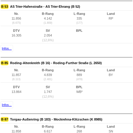
B 53
AS Trier-Hafenstraße - AS Trier-Ehrang (B 52)
Nr.
B-Rang
L-Rang
Land
11.856
4.142
335
RP
(6.675)
(1.809)
(177)
DTV
SV
BPL
16.305
2.054
(12,6%)
Infos...
B 85
Roding-Altenkreith (B 16) - Roding-Further Straße (L 2650)
Nr.
B-Rang
L-Rang
Land
11.857
4.839
889
BY
(8.113)
(2.481)
(479)
DTV
SV
BPL
13.864
1.747
WB*
(12,6%)
Infos...
B 87
Torgau-Außenring (B 183) - Mockrehna-Klitzschen (K 8985)
Nr.
B-Rang
L-Rang
Land
11.858
6.617
268
SN