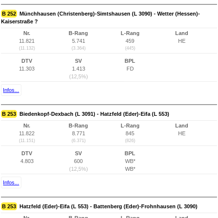
B 252
Münchhausen (Christenberg)-Simtshausen (L 3090) - Wetter (Hessen)-
Kaiserstraße ?
Nr.
B-Rang
L-Rang
Land
11.821
5.741
459
HE
(11.132)
(3.364)
(445)
DTV
SV
BPL
11.303
1.413
FD
(12,5%)
Infos...
B 253
Biedenkopf-Dexbach (L 3091) - Hatzfeld (Eder)-Eifa (L 553)
Nr.
B-Rang
L-Rang
Land
11.822
8.771
845
HE
(11.151)
(6.371)
(826)
DTV
SV
BPL
4.803
600
WB*
(12,5%)
WB*
Infos...
B 253
Hatzfeld (Eder)-Eifa (L 553) - Battenberg (Eder)-Frohnhausen (L 3090)