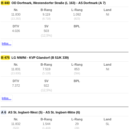
B 440
OD Dorfmark, Westendorfer Straße (L 163) - AS Dorfmark (A 7)
Nr.
B-Rang
L-Rang
Land
11.830
9.119
1.092
NI
(13.292)
(6.718)
(823)
DTV
SV
BPL
4.026
503
(12,5%)
Infos...
B 475
LG NW/NI - KVP Glandorf (B 51/K 339)
Nr.
B-Rang
L-Rang
Land
11.831
7.519
853
NI
(13.830)
(5.128)
(584)
DTV
SV
BPL
7.372
922
(12,5%)
Infos...
A 6
AS St. Ingbert-West (5) - AS St. Ingbert-Mitte (6)
Nr.
B-Rang
L-Rang
Land
11.832
1.544
29
SL
(522)
(1.418)
(29)