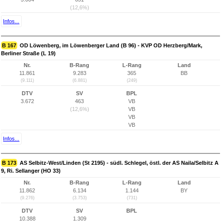
(12,6%)
Infos...
B 167
OD Löwenberg, im Löwenberger Land (B 96) - KVP OD Herzberg/Mark,
Berliner Straße (L 19)
Nr.
B-Rang
L-Rang
Land
11.861
9.283
365
BB
(9.111)
(6.881)
(249)
DTV
SV
BPL
3.672
463
VB
(12,6%)
VB
VB
VB
Infos...
B 173
AS Selbitz-West/Linden (St 2195) - südl. Schlegel, östl. der AS Naila/Selbitz A
9, Ri. Sellanger (HO 33)
Nr.
B-Rang
L-Rang
Land
11.862
6.134
1.144
BY
(9.276)
(3.753)
(731)
DTV
SV
BPL
10.388
1.309