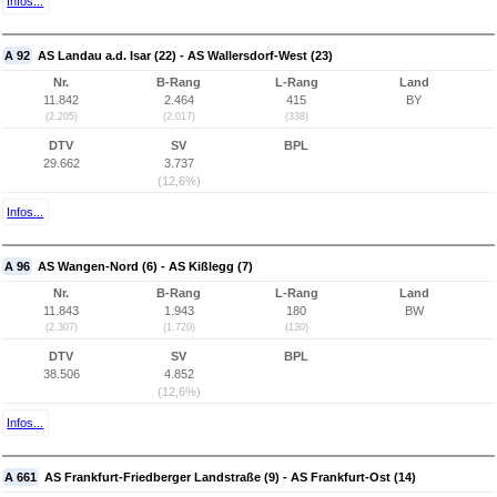
Infos...
A 92
AS Landau a.d. Isar (22) - AS Wallersdorf-West (23)
Nr.
B-Rang
L-Rang
Land
11.842
2.464
415
BY
(2.205)
(2.017)
(338)
DTV
SV
BPL
29.662
3.737
(12,6%)
Infos...
A 96
AS Wangen-Nord (6) - AS Kißlegg (7)
Nr.
B-Rang
L-Rang
Land
11.843
1.943
180
BW
(2.307)
(1.720)
(130)
DTV
SV
BPL
38.506
4.852
(12,6%)
Infos...
A 661
AS Frankfurt-Friedberger Landstraße (9) - AS Frankfurt-Ost (14)