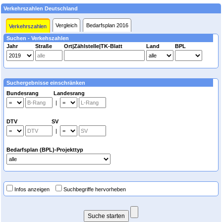
Verkehrszahlen Deutschland
Vergleich
Bedarfsplan 2016
Verkehrszahlen
Suchen - Verkehszahlen
Jahr
Straße
Ort|Zählstelle|TK-Blatt
Land
BPL
Suchergebnisse einschränken
Bundesrang Landesrang
|
DTV SV
|
Bedarfsplan (BPL)-Projekttyp
Infos anzeigen
Suchbegriffe hervorheben