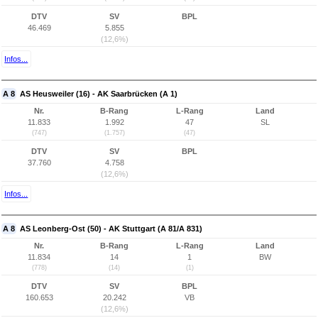
DTV
SV
BPL
46.469
5.855
(12,6%)
Infos...
A 8
AS Heusweiler (16) - AK Saarbrücken (A 1)
Nr.
B-Rang
L-Rang
Land
11.833
1.992
47
SL
(747)
(1.757)
(47)
DTV
SV
BPL
37.760
4.758
(12,6%)
Infos...
A 8
AS Leonberg-Ost (50) - AK Stuttgart (A 81/A 831)
Nr.
B-Rang
L-Rang
Land
11.834
14
1
BW
(778)
(14)
(1)
DTV
SV
BPL
160.653
20.242
VB
(12,6%)