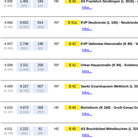
4.005
1.481
184
HE
B 40
AS Frankfurt-Sindlingen (L 3016) 
(5.996)
(115)
(20)
Infos...
4.006
8.652
814
RP
B 41a
KVP Neubrücke (L 165) - Neubrücke
(6.068)
(6.252)
(639)
Infos...
4.007
2.746
198
RP
B 42
KVP Vallendar-Heerstraße (K 80) - 
(6.090)
(641)
(63)
Infos...
4.008
3.311
258
RP
B 42
Urbar-Hauptstraße (K 84) - Koblenz
(6.093)
(1.063)
(106)
Infos...
4.009
9.107
907
RP
B 42
Sankt Goarshausen-Wellmich (L 334
(6.103)
(6.706)
(731)
Infos...
4.010
4.973
368
HE
B 44
Büttelborn (K 160) - Groß-Gerau-G
(6.197)
(2.613)
(357)
Infos...
4.011
2.222
61
HE
B 45
AS Bruchköbel-Mittelbuchen (L 319
(6.238)
(341)
(69)
Infos...