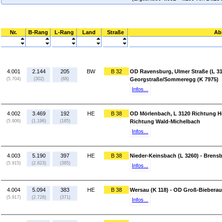
Nr.
B-Rang
L-Rang
Land
Straße
Ab
4.001
2.144
205
BW
B 32
OD Ravensburg, Ulmer Straße (L 3
(5.704)
(302)
(68)
Georgstraße/Sommeregg (K 7975)
Infos...
4.002
3.469
192
HE
B 38
OD Mörlenbach, L 3120 Richtung H
(5.906)
(1.196)
(185)
Richtung Wald-Michelbach
Infos...
4.003
5.190
397
HE
B 38
Nieder-Keinsbach (L 3260) - Brensb
(5.915)
(2.823)
(385)
Infos...
4.004
5.094
383
HE
B 38
Wersau (K 118) - OD Groß-Bieberau
(5.917)
(2.728)
(371)
Infos...