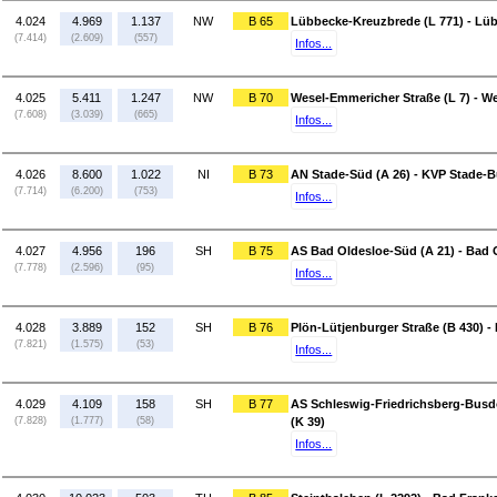
4.024
4.969
1.137
NW
B 65
Lübbecke-Kreuzbrede (L 771) - Lüb
(7.414)
(2.609)
(557)
Infos...
4.025
5.411
1.247
NW
B 70
Wesel-Emmericher Straße (L 7) - W
(7.608)
(3.039)
(665)
Infos...
4.026
8.600
1.022
NI
B 73
AN Stade-Süd (A 26) - KVP Stade-B
(7.714)
(6.200)
(753)
Infos...
4.027
4.956
196
SH
B 75
AS Bad Oldesloe-Süd (A 21) - Bad 
(7.778)
(2.596)
(95)
Infos...
4.028
3.889
152
SH
B 76
Plön-Lütjenburger Straße (B 430) - 
(7.821)
(1.575)
(53)
Infos...
4.029
4.109
158
SH
B 77
AS Schleswig-Friedrichsberg-Busdo
(7.828)
(1.777)
(58)
(K 39)
Infos...