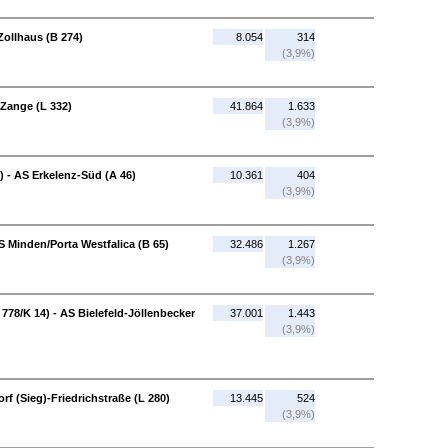
Zollhaus (B 274)
8.054
314
(3,9%)
-Zange (L 332)
41.864
1.633
(3,9%)
) - AS Erkelenz-Süd (A 46)
10.361
404
(3,9%)
S Minden/Porta Westfalica (B 65)
32.486
1.267
(3,9%)
778/K 14) - AS Bielefeld-Jöllenbecker
37.001
1.443
(3,9%)
rf (Sieg)-Friedrichstraße (L 280)
13.445
524
(3,9%)