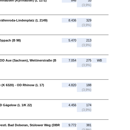
enhausen (Kyffhäuser) (L 1172)
848
33
(3,9%)
räfenroda-Lindenplatz (L 2149)
8.436
329
(3,9%)
Oppach (B 98)
5.470
213
(3,9%)
 OD Aue (Sachsen), Wettinerstraße (B
7.054
275
WB
(3,9%)
(K 6320) - OD Rhinow (L 17)
4.820
188
(3,9%)
D Gägelow (L 1/K 22)
4.456
174
(3,9%)
 westl. Bad Doberan, Stülower Weg (DBR
9.772
381
(3,9%)