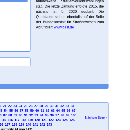
bundesweite Straßenverkehrszählungen
statt. Die letzte Zählung erfolgte 2015, die
nächste ist für 2020 geplant. Die
Quelldaten stehen ebenfalls auf der Seite
der Bundesanstalt für Straßenwesen zum
Abruf breit:
www.bast.de
0
21
22
23
24
25
26
27
28
29
30
31
32
33
34
53
54
55
56
57
58
59
60
61
62
63
64
65
66
67
6
87
88
89
90
91
92
93
94
95
96
97
98
99
100
Nächste Seite >
115
116
117
118
119
120
121
122
123
124
125
36
137
138
139
140
141
142
143
4
auf
Seite 41 von 143
)