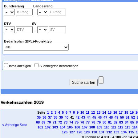
Bundesrang Landesrang
|
DTV SV
|
Bedarfsplan (BPL)-Projekttyp
Infos anzeigen
Suchbegriffe hervorheben
Verkehrszahlen 2019
Seite
1
2
3
4
5
6
7
8
9
10
11
12
13
14
15
16
17
18
19
2
35
36
37
38
39
40
41
42
43
44
45
46
47
48
49
50
51
52
68
69
70
71
72
73
74
75
76
77
78
79
80
81
82
83
84
85
8
< Vorherige Seite
101
102
103
104
105
106
107
108
109
110
111
112
113
114
126
127
128
129
130
131
132
133
134
135
1
(Ergebnisse
4.001
-
4.100
von
14.28