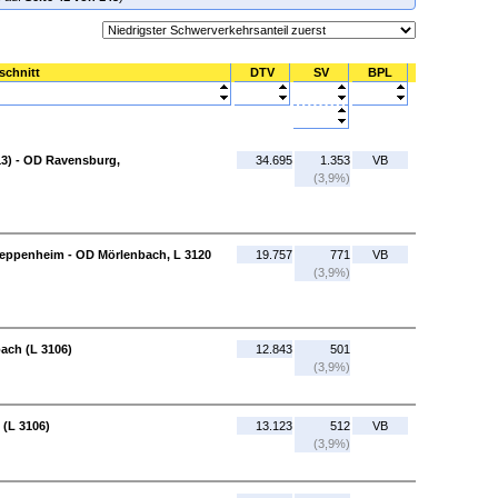
schnitt
DTV
SV
BPL
13) - OD Ravensburg,
34.695
1.353
VB
(3,9%)
eppenheim - OD Mörlenbach, L 3120
19.757
771
VB
(3,9%)
ach (L 3106)
12.843
501
(3,9%)
 (L 3106)
13.123
512
VB
(3,9%)