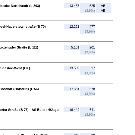
becke-Nettelstedt (L 803)
13.467
525
VB
(3,9%)
VB
esel-Hagerstownstraße (B 70)
12.221
477
(3,9%)
uxtehuder Straße (L 111)
5.161
201
(3,9%)
Oldesloe-West (OE)
13.509
527
(3,9%)
Bösdorf (Holstein) (L 56)
17.381
678
(3,9%)
rfer Straße (B 76) - AS Busdorf/Jagel
16.442
641
(3,9%)