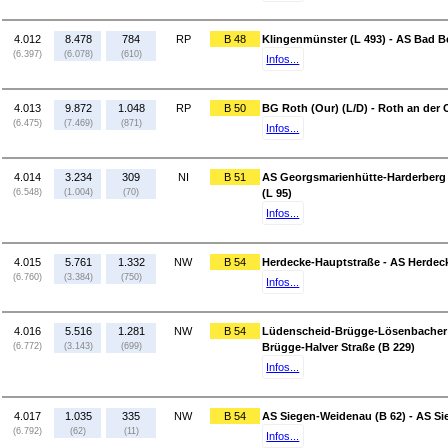
4.012
8.478
784
RP
B 48
Klingenmünster (L 493) - AS Bad B
(6.397)
(6.078)
(610)
Infos...
4.013
9.872
1.048
RP
B 50
BG Roth (Our) (L/D) - Roth an der O
(6.475)
(7.469)
(871)
Infos...
4.014
3.234
309
NI
B 51
AS Georgsmarienhütte-Harderberg 
(6.548)
(1.004)
(70)
(L 95)
Infos...
4.015
5.761
1.332
NW
B 54
Herdecke-Hauptstraße - AS Herdeck
(6.760)
(3.384)
(750)
Infos...
4.016
5.516
1.281
NW
B 54
Lüdenscheid-Brügge-Lösenbacher L
(6.772)
(3.143)
(699)
Brügge-Halver Straße (B 229)
Infos...
4.017
1.035
335
NW
B 54
AS Siegen-Weidenau (B 62) - AS Si
(6.792)
(62)
(11)
Infos...