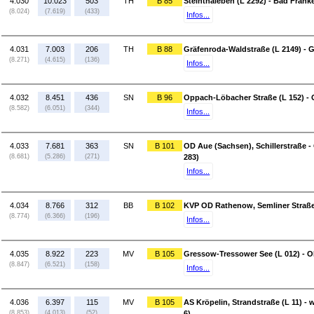
4.030
10.023
503
TH
B 85
Steinthaleben (L 2292) - Bad Frank
(8.024)
(7.619)
(433)
Infos...
4.031
7.003
206
TH
B 88
Gräfenroda-Waldstraße (L 2149) - G
(8.271)
(4.615)
(136)
Infos...
4.032
8.451
436
SN
B 96
Oppach-Löbacher Straße (L 152) - 
(8.582)
(6.051)
(344)
Infos...
4.033
7.681
363
SN
B 101
OD Aue (Sachsen), Schillerstraße -
(8.681)
(5.286)
(271)
283)
Infos...
4.034
8.766
312
BB
B 102
KVP OD Rathenow, Semliner Straße 
(8.774)
(6.366)
(196)
Infos...
4.035
8.922
223
MV
B 105
Gressow-Tressower See (L 012) - O
(8.847)
(6.521)
(158)
Infos...
4.036
6.397
115
MV
B 105
AS Kröpelin, Strandstraße (L 11) -
(8.853)
(4.013)
(52)
6)