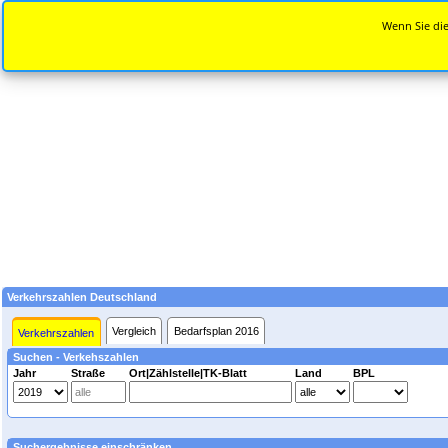
Wenn Sie die
Verkehrszahlen Deutschland
Vergleich
Bedarfsplan 2016
Verkehrszahlen
Suchen - Verkehszahlen
Jahr
Straße
Ort|Zählstelle|TK-Blatt
Land
BPL
Suchergebnisse einschränken