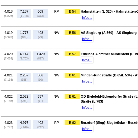
4.018
7.187
609
RP
B 54
Hahnstätten (L 320) - Hahnstätten-
(6.826)
(4.798)
(443)
Infos...
4.019
1.777
498
NW
B 56
AS Siegburg (A 560) - AS Siegburg
(6.993)
(184)
(29)
Infos...
4.020
6.144
1.420
NW
B 57
Erkelenz-Oerather Mühlenfeld (L 19
(7.038)
(3.763)
(837)
Infos...
4.021
2.257
586
NW
B 61
Minden-Ringstraße (B 65/L 534) - A
(7.158)
(358)
(60)
Infos...
4.022
2.029
537
NW
B 61
OD Bielefeld-Eckendorfer Straße (L 
(7.186)
(261)
(41)
Straße (L 783)
Infos...
4.023
4.976
402
RP
B 62
Betzdorf (Sieg)-Siegbrücke - Betzdo
(7.242)
(2.616)
(242)
Infos...