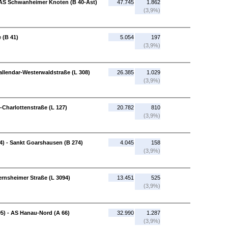
- AS Schwanheimer Knoten (B 40-Ast)
47.745
1.862
(3,9%)
 (B 41)
5.054
197
(3,9%)
Vallendar-Westerwaldstraße (L 308)
26.385
1.029
(3,9%)
-Charlottenstraße (L 127)
20.782
810
(3,9%)
) - Sankt Goarshausen (B 274)
4.045
158
(3,9%)
ernsheimer Straße (L 3094)
13.451
525
(3,9%)
5) - AS Hanau-Nord (A 66)
32.990
1.287
(3,9%)