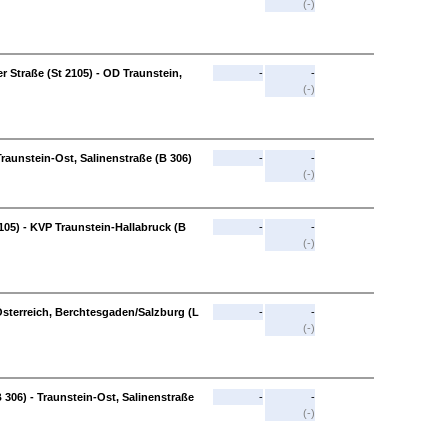
(-)
 Straße (St 2105) - OD Traunstein,
-
-
(-)
Traunstein-Ost, Salinenstraße (B 306)
-
-
(-)
105) - KVP Traunstein-Hallabruck (B
-
-
(-)
Österreich, Berchtesgaden/Salzburg (L
-
-
(-)
 306) - Traunstein-Ost, Salinenstraße
-
-
(-)