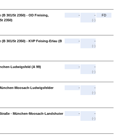
 (B 301/St 2350) - OD Freising,
-
-
FD
St 2350)
(-)
 (B 301/St 2350) - KVP Feising-Erlau (B
-
-
(-)
nchen-Ludwigsfeld (A 99)
-
-
(-)
 München-Moosach-Ludwigsfelder
-
-
(-)
Straße - München-Moosach-Landshuter
-
-
(-)