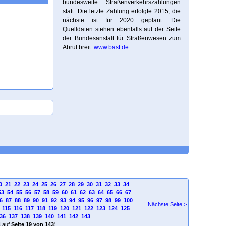
bundesweite Straßenverkehrszählungen
statt. Die letzte Zählung erfolgte 2015, die
nächste ist für 2020 geplant. Die
Quelldaten stehen ebenfalls auf der Seite
der Bundesanstalt für Straßenwesen zum
Abruf breit:
www.bast.de
0
21
22
23
24
25
26
27
28
29
30
31
32
33
34
53
54
55
56
57
58
59
60
61
62
63
64
65
66
67
6
87
88
89
90
91
92
93
94
95
96
97
98
99
100
Nächste Seite >
115
116
117
118
119
120
121
122
123
124
125
36
137
138
139
140
141
142
143
4
auf
Seite 19 von 143
)