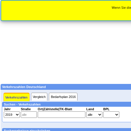
Wenn Sie die
Verkehrszahlen Deutschland
Vergleich
Bedarfsplan 2016
Verkehrszahlen
Suchen - Verkehszahlen
Jahr
Straße
Ort|Zählstelle|TK-Blatt
Land
BPL
Suchergebnisse einschränken