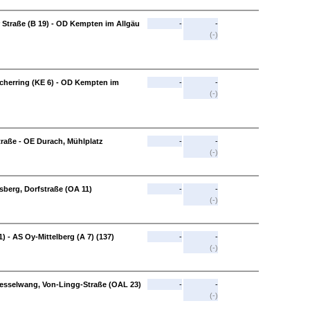
Straße (B 19) - OD Kempten im Allgäu
-
-
(-)
herring (KE 6) - OD Kempten im
-
-
(-)
aße - OE Durach, Mühlplatz
-
-
(-)
sberg, Dorfstraße (OA 11)
-
-
(-)
) - AS Oy-Mittelberg (A 7) (137)
-
-
(-)
 Nesselwang, Von-Lingg-Straße (OAL 23)
-
-
(-)