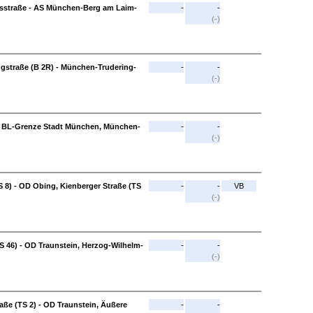
straße - AS München-Berg am Laim-
-
-
(-)
straße (B 2R) - München-Trudering-
-
-
(-)
 BL-Grenze Stadt München, München-
-
-
(-)
 8) - OD Obing, Kienberger Straße (TS
-
-
VB
(-)
S 46) - OD Traunstein, Herzog-Wilhelm-
-
-
(-)
aße (TS 2) - OD Traunstein, Äußere
-
-