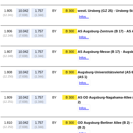
1.805
10.042
1.757
BY
B 300
westl. Ursberg (GZ 25) - Ursberg-S
(12.241)
(7.638)
(1.344)
Infos...
1.806
10.042
1.757
BY
B 300
AS Augsburg-Zentrum (B 17) - AS 
(12.248)
(7.638)
(1.344)
Infos...
1.807
10.042
1.757
BY
B 300
AS Augsburg-Messe (B 17) - Augsbur
(12.249)
(7.638)
(1.344)
Infos...
1.808
10.042
1.757
BY
B 300
Augsburg-Universtitätsviertel (AS
(12.250)
(7.638)
(1.344)
(AS 1)
Infos...
1.809
10.042
1.757
BY
B 300
AS OD Augsburg-Nagahama-Allee (A
(12.251)
(7.638)
(1.344)
2)
Infos...
1.810
10.042
1.757
BY
B 300
OD Augsburg-Berliner Allee (B 2) 
(12.252)
(7.638)
(1.344)
(B 2)