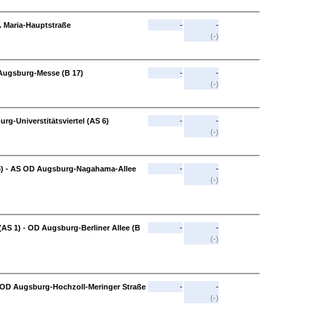
t. Maria-Hauptstraße
-
-
(-)
Augsburg-Messe (B 17)
-
-
(-)
g-Universtitätsviertel (AS 6)
-
-
(-)
 6) - AS OD Augsburg-Nagahama-Allee
-
-
(-)
S 1) - OD Augsburg-Berliner Allee (B
-
-
(-)
- OD Augsburg-Hochzoll-Meringer Straße
-
-
(-)