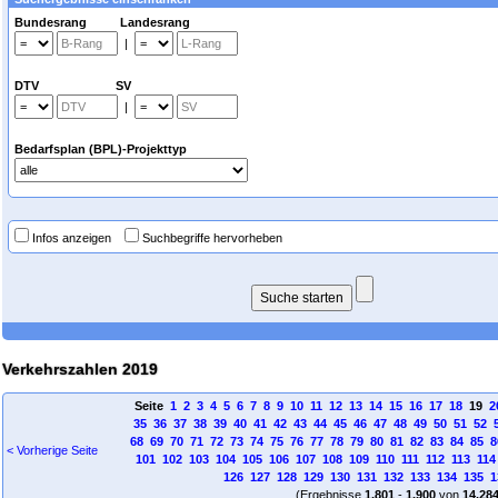
Bundesrang Landesrang
|
DTV SV
|
Bedarfsplan (BPL)-Projekttyp
Infos anzeigen
Suchbegriffe hervorheben
Verkehrszahlen 2019
Seite
1
2
3
4
5
6
7
8
9
10
11
12
13
14
15
16
17
18
19
2
35
36
37
38
39
40
41
42
43
44
45
46
47
48
49
50
51
52
68
69
70
71
72
73
74
75
76
77
78
79
80
81
82
83
84
85
8
< Vorherige Seite
101
102
103
104
105
106
107
108
109
110
111
112
113
114
126
127
128
129
130
131
132
133
134
135
1
(Ergebnisse
1.801
-
1.900
von
14.28