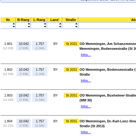
Nr.
B-Rang
L-Rang
Land
Straße
Ab
1.801
10.042
1.757
BY
St 2031
OD Memmingen, Am Schanzmeister, 
(12.228)
(7.638)
(1.344)
Memmingen, Bodenseestraße (St 2
Infos...
1.802
10.042
1.757
BY
St 2031
OD Memmingen, Bodenseestraße (S
(12.229)
(7.638)
(1.344)
Straße
Infos...
1.803
10.042
1.757
BY
St 2031
OD Memmingen, Buxheimer-Straße 
(12.230)
(7.638)
(1.344)
(MM 30)
Infos...
1.804
10.042
1.757
BY
St 2031
OD Memmingen, Dr.-Karl-Lenz-Straß
(12.231)
(7.638)
(1.344)
Straße (St 2013)
Infos...