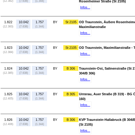
(12.382)
(7.638)
(1.344)
Rosenheimer Straße (St 2105)
Infos...
1.822
10.042
1.757
BY
St 2105
OD Traunstein, Äußere Rosenheimer
(12.383)
(7.638)
(1.344)
Maximilianstraße
Infos...
1.823
10.042
1.757
BY
St 2105
OD Traunstein, Maximilianstraße - 
(12.384)
(7.638)
(1.344)
Infos...
1.824
10.042
1.757
BY
B 306
Traunstein-Ost, Salinenstraße (St 2
(12.385)
(7.638)
(1.344)
304/B 306)
Infos...
1.825
10.042
1.757
BY
B 305
Unterau, Auer Straße (B 319) - BG 
(12.405)
(7.638)
(1.344)
160)
Infos...
1.826
10.042
1.757
BY
B 306
KVP Traunstein-Hallabruck (B 304/B
(12.406)
(7.638)
(1.344)
(St 2105)
Infos...