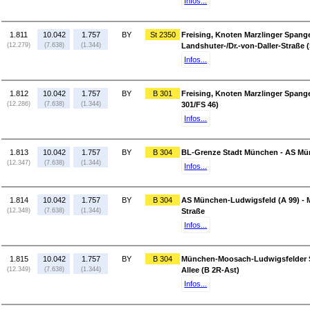
Infos...
1.811
10.042
1.757
BY
St 2350
Freising, Knoten Marzlinger Spange
(12.279)
(7.638)
(1.344)
Landshuter-/Dr.-von-Daller-Straße (
Infos...
1.812
10.042
1.757
BY
B 301
Freising, Knoten Marzlinger Spange
(12.286)
(7.638)
(1.344)
301/FS 46)
Infos...
1.813
10.042
1.757
BY
B 304
BL-Grenze Stadt München - AS Mü
(12.347)
(7.638)
(1.344)
Infos...
1.814
10.042
1.757
BY
B 304
AS München-Ludwigsfeld (A 99) -
(12.348)
(7.638)
(1.344)
Straße
Infos...
1.815
10.042
1.757
BY
B 304
München-Moosach-Ludwigsfelder 
(12.349)
(7.638)
(1.344)
Allee (B 2R-Ast)
Infos...