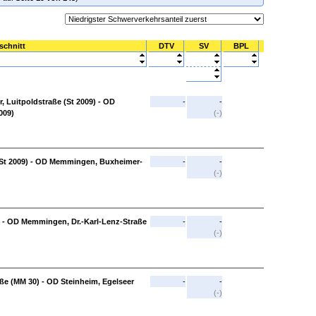
schnitt
DTV
SV
BPL
Luitpoldstraße (St 2009) - OD
-
-
009)
(-)
t 2009) - OD Memmingen, Buxheimer-
-
-
(-)
- OD Memmingen, Dr.-Karl-Lenz-Straße
-
-
(-)
e (MM 30) - OD Steinheim, Egelseer
-
-
(-)