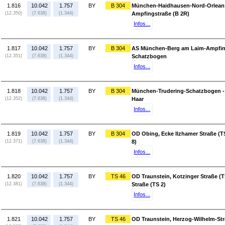
1.816
10.042
1.757
BY
B 304
München-Haidhausen-Nord-Orleans
(12.350)
(7.638)
(1.344)
Ampfingstraße (B 2R)
Infos...
1.817
10.042
1.757
BY
B 304
AS München-Berg am Laim-Ampfing
(12.351)
(7.638)
(1.344)
Schatzbogen
Infos...
1.818
10.042
1.757
BY
B 304
München-Trudering-Schatzbogen -
(12.352)
(7.638)
(1.344)
Haar
Infos...
1.819
10.042
1.757
BY
B 304
OD Obing, Ecke Ilzhamer Straße (TS
(12.371)
(7.638)
(1.344)
8)
Infos...
1.820
10.042
1.757
BY
TS 46
OD Traunstein, Kotzinger Straße (T
(12.381)
(7.638)
(1.344)
Straße (TS 2)
Infos...
1.821
10.042
1.757
BY
TS 46
OD Traunstein, Herzog-Wilhelm-Str