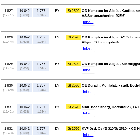
1.827
10.042
1.757
BY
St 2520
OD Kempten im Allgäu, Kaufbeurer 
(12.447)
(7.638)
(1.344)
AS Schumacherring (KE 6)
Infos...
1.828
10.042
1.757
BY
St 2520
OD Kempten im Allgäu AS Schumac
(12.448)
(7.638)
(1.344)
Allgäu, Schmeggstraße
Infos...
1.829
10.042
1.757
BY
St 2520
OD Kempten im Allgäu, Schmeggstr
(12.449)
(7.638)
(1.344)
Infos...
1.830
10.042
1.757
BY
St 2520
OE Durach, Mühlplatz - südl. Bodel
(12.450)
(7.638)
(1.344)
Infos...
1.831
10.042
1.757
BY
St 2520
südl. Bodelsberg, Dorfstraße (OA 11
(12.451)
(7.638)
(1.344)
Infos...
1.832
10.042
1.757
BY
St 2520
KVP östl. Oy (B 310/St 2520) - OD
(12.453)
(7.638)
(1.344)
Infos...