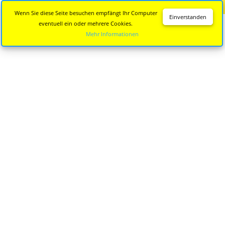
Diese Seite wird nicht mehr aktualisiert.
Zur neuen Seite
Wenn Sie diese Seite besuchen empfängt Ihr Computer
Einverstanden
eventuell ein oder mehrere Cookies.
Mehr Informationen