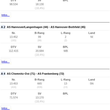
DTV
SV
BPL
98.534
18.130
(18,4%)
Infos...
A 2
AS Hannover/Langenhagen (44) - AS Hannover-Bothfeld (45)
Nr.
B-Rang
L-Rang
Land
13.452
99
2
NI
(183)
(99)
(2)
DTV
SV
BPL
112.415
20.684
WB
(18,4%)
Infos...
A 4
AS Chemnitz-Ost (71) - AS Frankenberg (72)
Nr.
B-Rang
L-Rang
Land
13.453
665
13
SN
(424)
(639)
(13)
DTV
SV
BPL
71.574
13.170
(18,4%)
Infos...