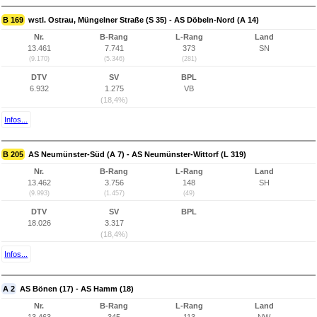
B 169
wstl. Ostrau, Müngelner Straße (S 35) - AS Döbeln-Nord (A 14)
Nr.
B-Rang
L-Rang
Land
13.461
7.741
373
SN
(9.170)
(5.346)
(281)
DTV
SV
BPL
6.932
1.275
VB
(18,4%)
Infos...
B 205
AS Neumünster-Süd (A 7) - AS Neumünster-Wittorf (L 319)
Nr.
B-Rang
L-Rang
Land
13.462
3.756
148
SH
(9.993)
(1.457)
(49)
DTV
SV
BPL
18.026
3.317
(18,4%)
Infos...
A 2
AS Bönen (17) - AS Hamm (18)
Nr.
B-Rang
L-Rang
Land