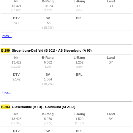
Nr.
B-Rang
L-Rang
Land
13.421
10.024
471
BB
(10.907)
(7.620)
(354)
DTV
SV
BPL
841
153
(18,2%)
Infos...
B 299
Siegenburg-Daßfeld (B 301) - AS Siegenburg (A 93)
Nr.
B-Rang
L-Rang
Land
13.422
6.682
1.252
BY
(12.199)
(4.297)
(839)
DTV
SV
BPL
9.142
1.664
(18,2%)
Infos...
B 303
Glasermühle (BT 4) - Goldmühl (St 2163)
Nr.
B-Rang
L-Rang
Land
13.423
8.070
1.520
BY
(12.307)
(5.672)
(1.107)
DTV
SV
BPL