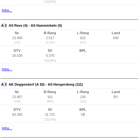
(18,5%)
Infos...
A 3
AS Rees (4) - AS Hamminkeln (5)
Nr.
B-Rang
L-Rang
Land
13.466
2.517
622
NW
(222)
(2.042)
(547)
DTV
SV
BPL
29.028
5.370
(18,5%)
Infos...
A 3
AK Deggendorf (A 92) - AS Hengersberg (111)
Nr.
B-Rang
L-Rang
Land
13.467
911
130
BY
(336)
(860)
(125)
DTV
SV
BPL
63.355
11.721
VB
(18,5%)
Infos...