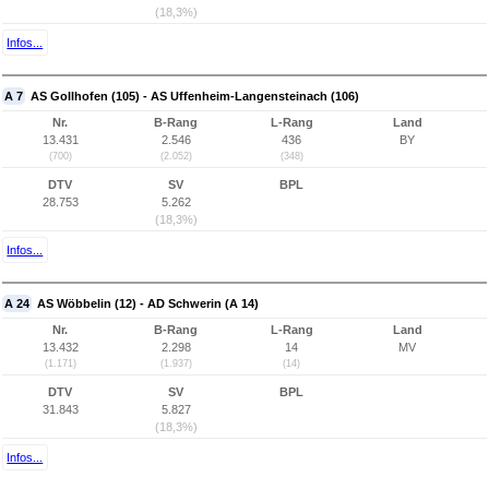
(18,3%)
Infos...
A 7
AS Gollhofen (105) - AS Uffenheim-Langensteinach (106)
Nr.
B-Rang
L-Rang
Land
13.431
2.546
436
BY
(700)
(2.052)
(348)
DTV
SV
BPL
28.753
5.262
(18,3%)
Infos...
A 24
AS Wöbbelin (12) - AD Schwerin (A 14)
Nr.
B-Rang
L-Rang
Land
13.432
2.298
14
MV
(1.171)
(1.937)
(14)
DTV
SV
BPL
31.843
5.827
(18,3%)
Infos...