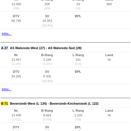
13.456
208
34
BW
(769)
(208)
(34)
DTV
SV
BPL
99.745
18.353
(18,4%)
Infos...
A 27
AS Walsrode-West (27) - AS Walsrode-Süd (28)
Nr.
B-Rang
L-Rang
Land
13.457
2.168
191
NI
(1.220)
(1.870)
(174)
DTV
SV
BPL
34.265
6.305
(18,4%)
Infos...
B 71
Beverstedt-West (L 134) - Beverstedt-Kirchwistedt (L 122)
Nr.
B-Rang
L-Rang
Land
13.458
8.664
1.028
NI
(7.612)
(6.264)
(759)
DTV
SV
BPL