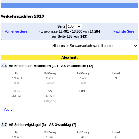
Verkehrszahlen 2019
Seite
< Vorherige Seite
(Ergebnisse
13.401
-
13.500
von
14.284
Nächste Seite >
auf
Seite 135 von 143
)
Abschnitt
A 6
AS Enkenbach-Alsenborn (17) - AS Wattenheim (18)
Nr.
B-Rang
L-Rang
Land
13.401
2.208
146
RP
(535)
(1.890)
(115)
DTV
SV
BPL
33.375
6.074
(18,2%)
Infos...
A 7
AS Schleswig/Jagel (6) - AS Owschlag (7)
Nr.
B-Rang
L-Rang
Land
13.402
1.640
41
SH