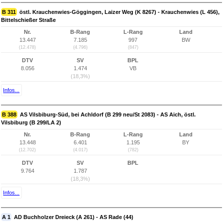
B 311
östl. Krauchenwies-Göggingen, Laizer Weg (K 8267) - Krauchenwies (L 456),
Bittelschießer Straße
Nr.
B-Rang
L-Rang
Land
13.447
7.185
997
BW
(12.478)
(4.796)
(847)
DTV
SV
BPL
8.056
1.474
VB
(18,3%)
Infos...
B 388
AS Vilsbiburg-Süd, bei Achldorf (B 299 neu/St 2083) - AS Aich, östl.
Vilsbiburg (B 299/LA 2)
Nr.
B-Rang
L-Rang
Land
13.448
6.401
1.195
BY
(12.702)
(4.017)
(782)
DTV
SV
BPL
9.764
1.787
(18,3%)
Infos...
A 1
AD Buchholzer Dreieck (A 261) - AS Rade (44)