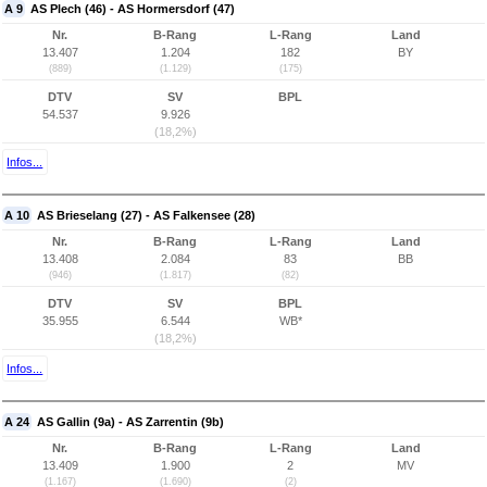
A 9
AS Plech (46) - AS Hormersdorf (47)
Nr.
B-Rang
L-Rang
Land
13.407
1.204
182
BY
(889)
(1.129)
(175)
DTV
SV
BPL
54.537
9.926
(18,2%)
Infos...
A 10
AS Brieselang (27) - AS Falkensee (28)
Nr.
B-Rang
L-Rang
Land
13.408
2.084
83
BB
(946)
(1.817)
(82)
DTV
SV
BPL
35.955
6.544
WB*
(18,2%)
Infos...
A 24
AS Gallin (9a) - AS Zarrentin (9b)
Nr.
B-Rang
L-Rang
Land
13.409
1.900
2
MV
(1.167)
(1.690)
(2)