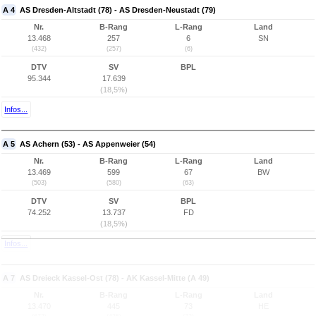
A 4
AS Dresden-Altstadt (78) - AS Dresden-Neustadt (79)
Nr.
B-Rang
L-Rang
Land
13.468
257
6
SN
(432)
(257)
(6)
DTV
SV
BPL
95.344
17.639
(18,5%)
Infos...
A 5
AS Achern (53) - AS Appenweier (54)
Nr.
B-Rang
L-Rang
Land
13.469
599
67
BW
(503)
(580)
(63)
DTV
SV
BPL
74.252
13.737
FD
(18,5%)
Infos...
A 7
AS Dreieck Kassel-Ost (78) - AK Kassel-Mitte (A 49)
Nr.
B-Rang
L-Rang
Land
13.470
445
73
HE