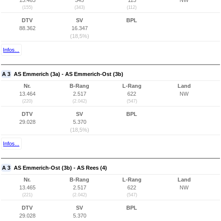
13.463
345
113
NW
(155)
(343)
(112)
DTV
SV
BPL
88.362
16.347
(18,5%)
Infos...
A 3
AS Emmerich (3a) - AS Emmerich-Ost (3b)
Nr.
B-Rang
L-Rang
Land
13.464
2.517
622
NW
(220)
(2.042)
(547)
DTV
SV
BPL
29.028
5.370
(18,5%)
Infos...
A 3
AS Emmerich-Ost (3b) - AS Rees (4)
Nr.
B-Rang
L-Rang
Land
13.465
2.517
622
NW
(221)
(2.042)
(547)
DTV
SV
BPL
29.028
5.370