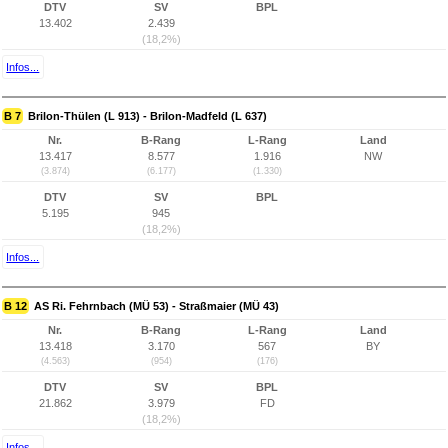
DTV
SV
BPL
13.402
2.439
(18,2%)
Infos...
B 7
Brilon-Thülen (L 913) - Brilon-Madfeld (L 637)
Nr.
B-Rang
L-Rang
Land
13.417
8.577
1.916
NW
(3.874)
(6.177)
(1.330)
DTV
SV
BPL
5.195
945
(18,2%)
Infos...
B 12
AS Ri. Fehrnbach (MÜ 53) - Straßmaier (MÜ 43)
Nr.
B-Rang
L-Rang
Land
13.418
3.170
567
BY
(4.563)
(954)
(176)
DTV
SV
BPL
21.862
3.979
FD
(18,2%)
Infos...