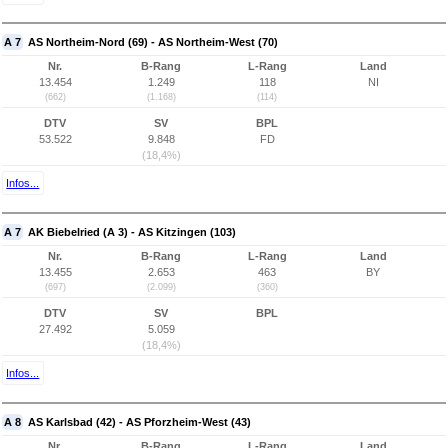
A 7
AS Northeim-Nord (69) - AS Northeim-West (70)
Nr.
B-Rang
L-Rang
Land
13.454
1.249
118
NI
(662)
(1.168)
(114)
DTV
SV
BPL
53.522
9.848
FD
(18,4%)
Infos...
A 7
AK Biebelried (A 3) - AS Kitzingen (103)
Nr.
B-Rang
L-Rang
Land
13.455
2.653
463
BY
(697)
(2.099)
(360)
DTV
SV
BPL
27.492
5.059
(18,4%)
Infos...
A 8
AS Karlsbad (42) - AS Pforzheim-West (43)
Nr.
B-Rang
L-Rang
Land