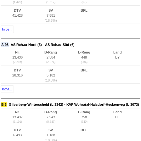
(1.425)
(1.617)
(57)
DTV
SV
BPL
41.428
7.581
(18,3%)
Infos...
A 93
AS Rehau-Nord (5) - AS Rehau-Süd (6)
Nr.
B-Rang
L-Rang
Land
13.436
2.584
448
BY
(2.215)
(2.074)
(354)
DTV
SV
BPL
28.316
5.182
(18,3%)
Infos...
B 3
Gilserberg-Winterscheid (L 3342) - KVP Wohratal-Halsdorf-Heckenweg (L 3073)
Nr.
B-Rang
L-Rang
Land
13.437
7.943
758
HE
(3.191)
(5.547)
(740)
DTV
SV
BPL
6.493
1.188
(18,3%)