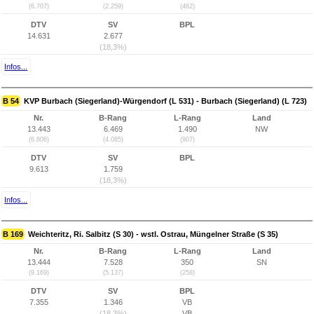
(6.707)
(2.259)
(462)
DTV
SV
BPL
14.631
2.677
(18,3%)
Infos...
B 54
KVP Burbach (Siegerland)-Würgendorf (L 531) - Burbach (Siegerland) (L 723)
Nr.
B-Rang
L-Rang
Land
13.443
6.469
1.490
NW
(6.806)
(4.085)
(907)
DTV
SV
BPL
9.613
1.759
(18,3%)
Infos...
B 169
Weichteritz, Ri. Salbitz (S 30) - wstl. Ostrau, Müngelner Straße (S 35)
Nr.
B-Rang
L-Rang
Land
13.444
7.528
350
SN
(9.169)
(5.137)
(258)
DTV
SV
BPL
7.355
1.346
VB
(18,3%)
VB