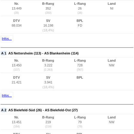
Nr.
B-Rang
L-Rang
Land
13.449
352
26
NI
(35)
(350)
(26)
DTV
SV
BPL
88.034
16.198
FD
(18,4%)
Infos...
A 1
AS Nettersheim (113) - AS Blankenheim (114)
Nr.
B-Rang
L-Rang
Land
13.450
3.222
728
NW
(107)
(2.263)
(567)
DTV
SV
BPL
21.421
3.941
(18,4%)
Infos...
A 2
AS Bielefeld-Süd (26) - AS Bielefeld-Ost (27)
Nr.
B-Rang
L-Rang
Land
13.451
219
79
NW
(164)
(219)
(79)