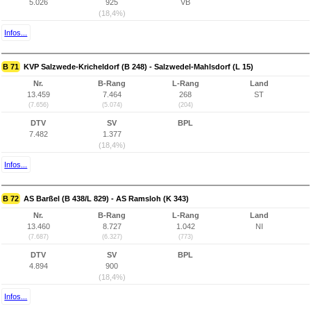
5.026
925
VB
(18,4%)
Infos...
B 71
KVP Salzwede-Kricheldorf (B 248) - Salzwedel-Mahlsdorf (L 15)
Nr.
B-Rang
L-Rang
Land
13.459
7.464
268
ST
(7.656)
(5.074)
(204)
DTV
SV
BPL
7.482
1.377
(18,4%)
Infos...
B 72
AS Barßel (B 438/L 829) - AS Ramsloh (K 343)
Nr.
B-Rang
L-Rang
Land
13.460
8.727
1.042
NI
(7.687)
(6.327)
(773)
DTV
SV
BPL
4.894
900
(18,4%)
Infos...