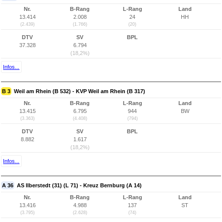
Nr.
B-Rang
L-Rang
Land
13.414
2.008
24
HH
(2.439)
(1.766)
(20)
DTV
SV
BPL
37.328
6.794
(18,2%)
Infos...
B 3
Weil am Rhein (B 532) - KVP Weil am Rhein (B 317)
Nr.
B-Rang
L-Rang
Land
13.415
6.795
944
BW
(3.363)
(4.408)
(794)
DTV
SV
BPL
8.882
1.617
(18,2%)
Infos...
A 36
AS Ilberstedt (31) (L 71) - Kreuz Bernburg (A 14)
Nr.
B-Rang
L-Rang
Land
13.416
4.988
137
ST
(3.795)
(2.628)
(74)