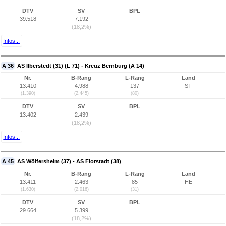
DTV
SV
BPL
39.518
7.192
(18,2%)
Infos...
A 36
AS Ilberstedt (31) (L 71) - Kreuz Bernburg (A 14)
Nr.
B-Rang
L-Rang
Land
13.410
4.988
137
ST
(1.390)
(2.445)
(80)
DTV
SV
BPL
13.402
2.439
(18,2%)
Infos...
A 45
AS Wölfersheim (37) - AS Florstadt (38)
Nr.
B-Rang
L-Rang
Land
13.411
2.463
85
HE
(1.630)
(2.016)
(31)
DTV
SV
BPL
29.664
5.399
(18,2%)