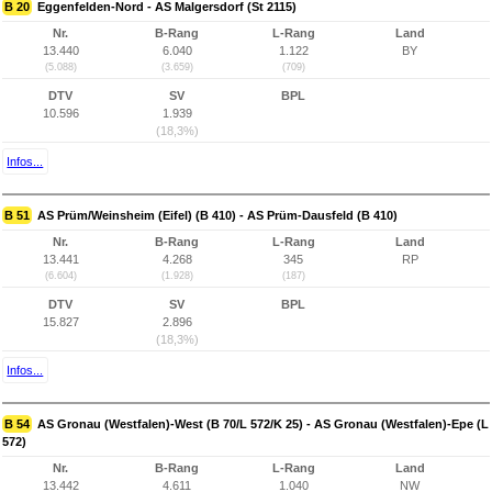
B 20
Eggenfelden-Nord - AS Malgersdorf (St 2115)
Nr.
B-Rang
L-Rang
Land
13.440
6.040
1.122
BY
(5.088)
(3.659)
(709)
DTV
SV
BPL
10.596
1.939
(18,3%)
Infos...
B 51
AS Prüm/Weinsheim (Eifel) (B 410) - AS Prüm-Dausfeld (B 410)
Nr.
B-Rang
L-Rang
Land
13.441
4.268
345
RP
(6.604)
(1.928)
(187)
DTV
SV
BPL
15.827
2.896
(18,3%)
Infos...
B 54
AS Gronau (Westfalen)-West (B 70/L 572/K 25) - AS Gronau (Westfalen)-Epe (L
572)
Nr.
B-Rang
L-Rang
Land
13.442
4.611
1.040
NW