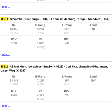
Infos...
B 214
Steinfeld (Oldenburg) (L 846) - Lohne (Oldenburg)-Kroge-Ehrendorf (L 850)
Nr.
B-Rang
L-Rang
Land
13.445
8.273
962
NI
(10.182)
(5.873)
(693)
DTV
SV
BPL
5.857
1.072
WB
(18,3%)
Infos...
B 311
AS Meßkirch, Igelswieser Straße (K 8221) - östl. Krauchenwies-Göggingen,
Laizer Weg (K 8267)
Nr.
B-Rang
L-Rang
Land
13.446
7.185
997
BW
(12.477)
(4.796)
(847)
DTV
SV
BPL
8.056
1.474
VB
(18,3%)
Infos...