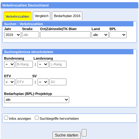
Verkehrszahlen Deutschland
Vergleich
Bedarfsplan 2016
Verkehrszahlen
Suchen - Verkehszahlen
Jahr
Straße
Ort|Zählstelle|TK-Blatt
Land
BPL
Suchergebnisse einschränken
Bundesrang Landesrang
|
DTV SV
|
Bedarfsplan (BPL)-Projekttyp
Infos anzeigen
Suchbegriffe hervorheben