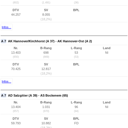
(602)
(1.491)
(36)
DTV
SV
BPL
44.257
8.055
(18,2%)
Infos...
A 7
AK Hannover/Kirchhorst (A 37) - AK Hannover-Ost (A 2)
Nr.
B-Rang
L-Rang
Land
13.403
698
53
NI
(650)
(669)
(53)
DTV
SV
BPL
70.425
12.817
(18,2%)
Infos...
A 7
AD Salzgitter (A 39) - AS Bockenem (65)
Nr.
B-Rang
L-Rang
Land
13.404
1.031
96
NI
(657)
(970)
(94)
DTV
SV
BPL
59.793
10.882
FD
(18,2%)