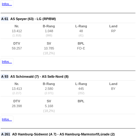
Infos...
A 61
AS Speyer (63) - LG (RP/BW)
Nr.
B-Rang
L-Rang
Land
13.412
1.048
48
RP
(1.916)
(986)
(41)
DTV
SV
BPL
59.257
10.785
FD-E
(18,2%)
Infos...
A 93
AS Schönwald (7) - AS Selb-Nord (8)
Nr.
B-Rang
L-Rang
Land
13.413
2.580
445
BY
(2.217)
(2.071)
(352)
DTV
SV
BPL
28.398
5.168
(18,2%)
Infos...
A 261
AD Hamburg-Südwest (A 7) - AS Hamburg-Marmstorf/Lürade (2)