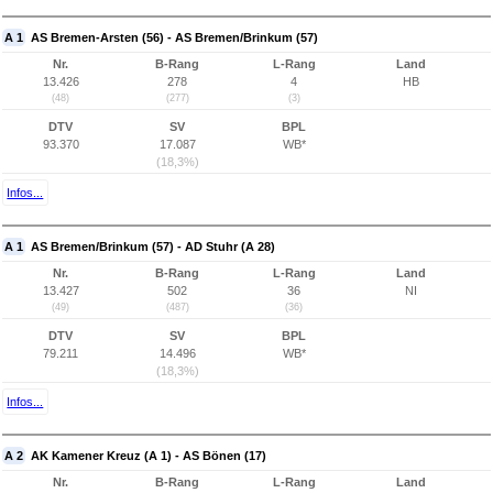
A 1
AS Bremen-Arsten (56) - AS Bremen/Brinkum (57)
Nr.
B-Rang
L-Rang
Land
13.426
278
4
HB
(48)
(277)
(3)
DTV
SV
BPL
93.370
17.087
WB*
(18,3%)
Infos...
A 1
AS Bremen/Brinkum (57) - AD Stuhr (A 28)
Nr.
B-Rang
L-Rang
Land
13.427
502
36
NI
(49)
(487)
(36)
DTV
SV
BPL
79.211
14.496
WB*
(18,3%)
Infos...
A 2
AK Kamener Kreuz (A 1) - AS Bönen (17)
Nr.
B-Rang
L-Rang
Land