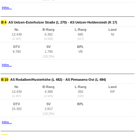
Infos...
B 4
AS Uelzen-Esterholzer Straße (L 270) - AS Uelzen-Holdenstedt (K 17)
Nr.
B-Rang
L-Rang
Land
13.438
6.392
685
NI
(3.397)
(4.008)
(417)
DTV
SV
BPL
9.780
1.790
VB
(18,3%)
Infos...
B 10
AS Rodalben/Husterhöhe (L 482) - AS Pirmasens-Ost (L 484)
Nr.
B-Rang
L-Rang
Land
13.439
4.388
350
RP
(4.387)
(2.045)
(192)
DTV
SV
BPL
15.392
2.817
(18,3%)
Infos...