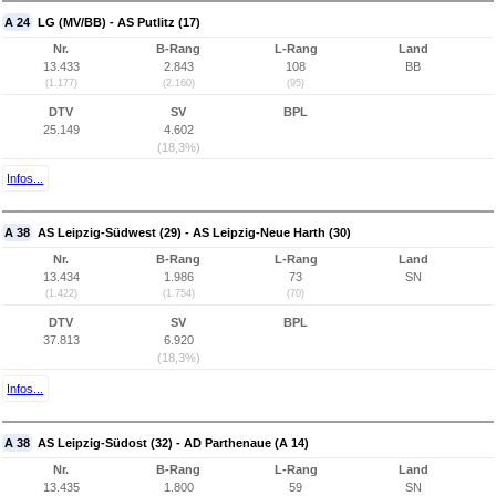
A 24
LG (MV/BB) - AS Putlitz (17)
Nr.
B-Rang
L-Rang
Land
13.433
2.843
108
BB
(1.177)
(2.160)
(95)
DTV
SV
BPL
25.149
4.602
(18,3%)
Infos...
A 38
AS Leipzig-Südwest (29) - AS Leipzig-Neue Harth (30)
Nr.
B-Rang
L-Rang
Land
13.434
1.986
73
SN
(1.422)
(1.754)
(70)
DTV
SV
BPL
37.813
6.920
(18,3%)
Infos...
A 38
AS Leipzig-Südost (32) - AD Parthenaue (A 14)
Nr.
B-Rang
L-Rang
Land
13.435
1.800
59
SN