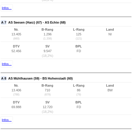
Infos...
A 7
AS Seesen (Harz) (67) - AS Echte (68)
Nr.
B-Rang
L-Rang
Land
13.405
1.296
125
NI
(660)
(1.208)
(121)
DTV
SV
BPL
52.456
9.547
FD
(18,2%)
Infos...
A 8
AS Mühlhausen (59) - BS Hohenstadt (60)
Nr.
B-Rang
L-Rang
Land
13.406
710
86
BW
(788)
(679)
(79)
DTV
SV
BPL
69.888
12.720
FD
(18,2%)
Infos...