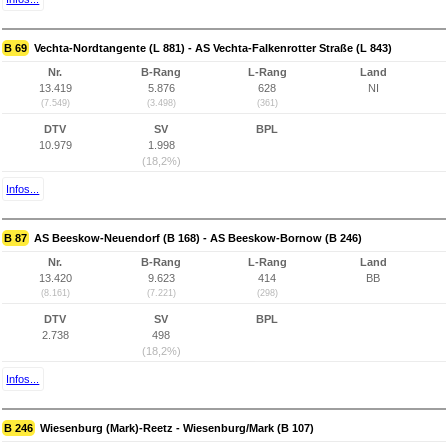
B 69
Vechta-Nordtangente (L 881) - AS Vechta-Falkenrotter Straße (L 843)
Nr.
B-Rang
L-Rang
Land
13.419
5.876
628
NI
(7.549)
(3.498)
(361)
DTV
SV
BPL
10.979
1.998
(18,2%)
Infos...
B 87
AS Beeskow-Neuendorf (B 168) - AS Beeskow-Bornow (B 246)
Nr.
B-Rang
L-Rang
Land
13.420
9.623
414
BB
(8.161)
(7.221)
(298)
DTV
SV
BPL
2.738
498
(18,2%)
Infos...
B 246
Wiesenburg (Mark)-Reetz - Wiesenburg/Mark (B 107)