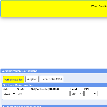
Wenn Sie die
Verkehrszahlen Deutschland
Vergleich
Bedarfsplan 2016
Verkehrszahlen
Suchen - Verkehszahlen
Jahr
Straße
Ort|Zählstelle|TK-Blatt
Land
BPL
Suchergebnisse einschränken