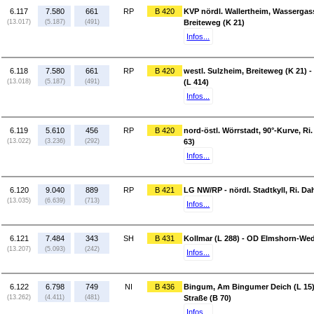
6.117
7.580
661
RP
B 420
KVP nördl. Wallertheim, Wassergass
(13.017)
(5.187)
(491)
Breiteweg (K 21)
Infos...
6.118
7.580
661
RP
B 420
westl. Sulzheim, Breiteweg (K 21)
(13.018)
(5.187)
(491)
(L 414)
Infos...
6.119
5.610
456
RP
B 420
nord-östl. Wörrstadt, 90°-Kurve, Ri
(13.022)
(3.236)
(292)
63)
Infos...
6.120
9.040
889
RP
B 421
LG NW/RP - nördl. Stadtkyll, Ri. Da
(13.035)
(6.639)
(713)
Infos...
6.121
7.484
343
SH
B 431
Kollmar (L 288) - OD Elmshorn-We
(13.207)
(5.093)
(242)
Infos...
6.122
6.798
749
NI
B 436
Bingum, Am Bingumer Deich (L 15) -
(13.262)
(4.411)
(481)
Straße (B 70)
Infos...