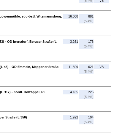
(5,4%)
VB
 - Löwenmühle, süd-östl. Witzmannsberg,
16.308
881
(5,4%)
53) - OD Ittersdorf, Beruser Straße (L
3.261
176
(5,4%)
(L 48) - OD Emmeln, Meppener Straße
11.509
621
VB
(5,4%)
 317) - nördl. Holzappel, Ri.
4.185
226
(5,4%)
er Straße (L 350)
1.922
104
(5,4%)