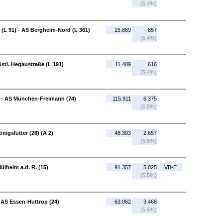
(5,4%)
(L 91) - AS Bergheim-Nord (L 361)
15.869
857
(5,4%)
stl. Hegaustraße (L 191)
11.409
616
(5,4%)
 - AS München-Freimann (74)
115.911
6.375
(5,5%)
nigslutter (28) (A 2)
48.303
2.657
(5,5%)
ülheim a.d. R. (15)
91.357
5.025
VB-E
(5,5%)
 AS Essen-Huttrop (24)
63.062
3.468
(5,5%)