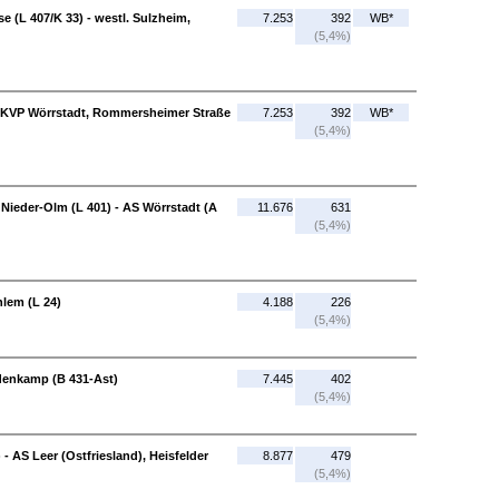
e (L 407/K 33) - westl. Sulzheim,
7.253
392
WB*
(5,4%)
 - KVP Wörrstadt, Rommersheimer Straße
7.253
392
WB*
(5,4%)
. Nieder-Olm (L 401) - AS Wörrstadt (A
11.676
631
(5,4%)
hlem (L 24)
4.188
226
(5,4%)
denkamp (B 431-Ast)
7.445
402
(5,4%)
 AS Leer (Ostfriesland), Heisfelder
8.877
479
(5,4%)