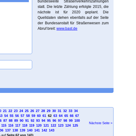
bundesweite Straßenverkehrszählungen
statt. Die letzte Zählung erfolgte 2015, die
nächste ist für 2020 geplant. Die
Quelldaten stehen ebenfalls auf der Seite
der Bundesanstalt für Straßenwesen zum
Abruf breit:
www.bast.de
0
21
22
23
24
25
26
27
28
29
30
31
32
33
34
53
54
55
56
57
58
59
60
61
62
63
64
65
66
67
6
87
88
89
90
91
92
93
94
95
96
97
98
99
100
Nächste Seite >
115
116
117
118
119
120
121
122
123
124
125
36
137
138
139
140
141
142
143
4
auf
Seite 62 von 143
)