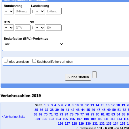
Bundesrang Landesrang
|
DTV SV
|
Bedarfsplan (BPL)-Projekttyp
Infos anzeigen
Suchbegriffe hervorheben
Verkehrszahlen 2019
Seite
1
2
3
4
5
6
7
8
9
10
11
12
13
14
15
16
17
18
19
2
35
36
37
38
39
40
41
42
43
44
45
46
47
48
49
50
51
52
68
69
70
71
72
73
74
75
76
77
78
79
80
81
82
83
84
85
8
< Vorherige Seite
101
102
103
104
105
106
107
108
109
110
111
112
113
114
126
127
128
129
130
131
132
133
134
135
1
(Ergebnisse
6.101
-
6.200
von
14.28