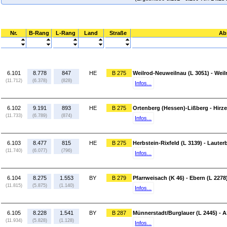
Nr.
B-Rang
L-Rang
Land
Straße
Ab
6.101
8.778
847
HE
B 275
Weilrod-Neuweilnau (L 3051) - Wei
(11.712)
(6.378)
(828)
Infos...
6.102
9.191
893
HE
B 275
Ortenberg (Hessen)-Lißberg - Hirze
(11.733)
(6.789)
(874)
Infos...
6.103
8.477
815
HE
B 275
Herbstein-Rixfeld (L 3139) - Laute
(11.740)
(6.077)
(796)
Infos...
6.104
8.275
1.553
BY
B 279
Pfarrweisach (K 46) - Ebern (L 2278
(11.815)
(5.875)
(1.140)
Infos...
6.105
8.228
1.541
BY
B 287
Münnerstadt/Burglauer (L 2445) - 
(11.934)
(5.828)
(1.128)
Infos...