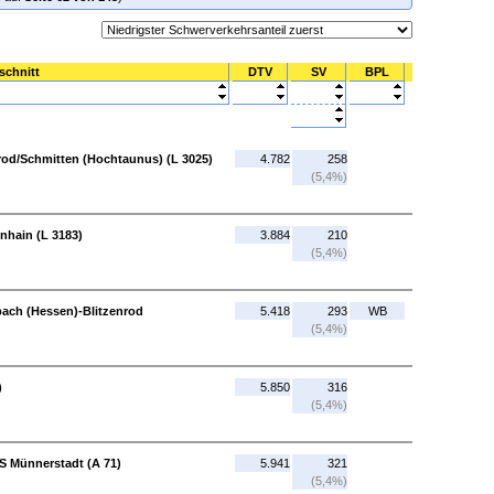
schnitt
DTV
SV
BPL
lrod/Schmitten (Hochtaunus) (L 3025)
4.782
258
(5,4%)
nhain (L 3183)
3.884
210
(5,4%)
rbach (Hessen)-Blitzenrod
5.418
293
WB
(5,4%)
)
5.850
316
(5,4%)
AS Münnerstadt (A 71)
5.941
321
(5,4%)