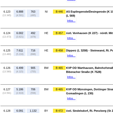
6.123
6.888
763
NI
B 446
AS Esplingerode/Desingerode (K 10
(13.345)
(4.501)
(495)
(L 569)
Infos...
6.124
6.002
492
HE
B 457
östl. Vonhausen (K 227) - nördl. Mi
(13.473)
(3.621)
(478)
Infos...
6.125
7.611
716
HE
B 458
Dipperz (L 3258) - Steinwand, Ri.
(13.480)
(5.216)
(698)
Infos...
6.126
6.499
905
BW
B 465
KVP OD Warthausen, Bahnhofstraße
(13.580)
(4.115)
(755)
Biberacher Straße (K 7528)
Infos...
6.127
5.186
706
BW
B 465
KVP OD Münsingen, Dottinger Straße
(13.591)
(2.819)
(558)
Gomadingen (L 230)
Infos...
6.128
6.091
1.132
BY
B 472
östl. Sindelsdorf, Ri. Penzberg (St 2