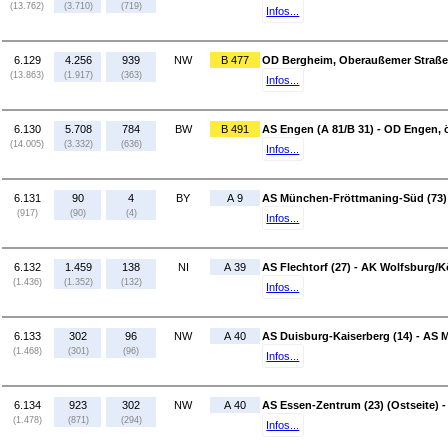
(13.762)
(3.710)
(719)
Infos...
6.129
4.256
939
NW
B 477
OD Bergheim, Oberaußemer Straße 
(13.863)
(1.917)
(363)
Infos...
6.130
5.708
784
BW
B 491
AS Engen (A 81/B 31) - OD Engen, ö
(14.005)
(3.332)
(636)
Infos...
6.131
90
4
BY
A 9
AS München-Fröttmaning-Süd (73)
(917)
(90)
(4)
Infos...
6.132
1.459
138
NI
A 39
AS Flechtorf (27) - AK Wolfsburg/Kö
(1.436)
(1.352)
(132)
Infos...
6.133
302
96
NW
A 40
AS Duisburg-Kaiserberg (14) - AS M
(1.468)
(301)
(96)
Infos...
6.134
923
302
NW
A 40
AS Essen-Zentrum (23) (Ostseite) -
(1.478)
(871)
(294)
Infos...