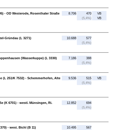
5) - OD Westerode, Rosenthaler Straße
8.706
470
VB
(5,4%)
VB
ttel-Gründau (L 3271)
10.688
577
(5,4%)
 Poppenhausen (Wasserkuppe) (L 3330)
7.186
388
(5,4%)
 (L 251/K 7532) - Schemmerhofen, Alte
9.536
515
VB
(5,4%)
 (K 6701) - westl. Münsingen, Ri.
12.852
694
(5,4%)
370) - west. Bichl (B 11)
10.495
567