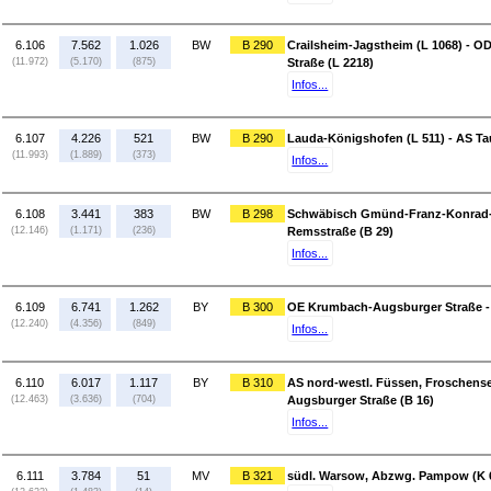
6.106
7.562
1.026
BW
B 290
Crailsheim-Jagstheim (L 1068) - OD
(11.972)
(5.170)
(875)
Straße (L 2218)
Infos...
6.107
4.226
521
BW
B 290
Lauda-Königshofen (L 511) - AS Ta
(11.993)
(1.889)
(373)
Infos...
6.108
3.441
383
BW
B 298
Schwäbisch Gmünd-Franz-Konrad-
(12.146)
(1.171)
(236)
Remsstraße (B 29)
Infos...
6.109
6.741
1.262
BY
B 300
OE Krumbach-Augsburger Straße - 
(12.240)
(4.356)
(849)
Infos...
6.110
6.017
1.117
BY
B 310
AS nord-westl. Füssen, Froschense
(12.463)
(3.636)
(704)
Augsburger Straße (B 16)
Infos...
6.111
3.784
51
MV
B 321
südl. Warsow, Abzwg. Pampow (K 6