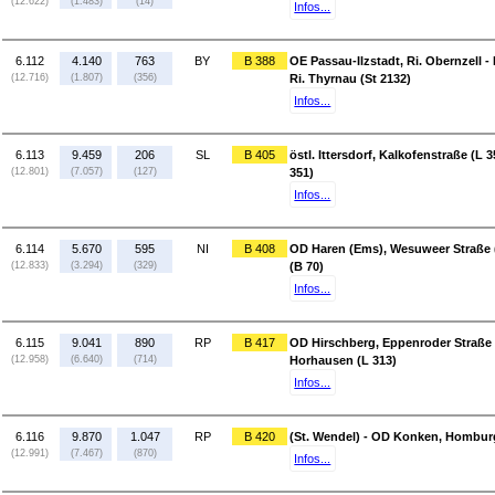
(12.622)
(1.483)
(14)
Infos...
6.112
4.140
763
BY
B 388
OE Passau-Ilzstadt, Ri. Obernzell
(12.716)
(1.807)
(356)
Ri. Thyrnau (St 2132)
Infos...
6.113
9.459
206
SL
B 405
östl. Ittersdorf, Kalkofenstraße (L 3
(12.801)
(7.057)
(127)
351)
Infos...
6.114
5.670
595
NI
B 408
OD Haren (Ems), Wesuweer Straße 
(12.833)
(3.294)
(329)
(B 70)
Infos...
6.115
9.041
890
RP
B 417
OD Hirschberg, Eppenroder Straße (L
(12.958)
(6.640)
(714)
Horhausen (L 313)
Infos...
6.116
9.870
1.047
RP
B 420
(St. Wendel) - OD Konken, Homburg
(12.991)
(7.467)
(870)
Infos...