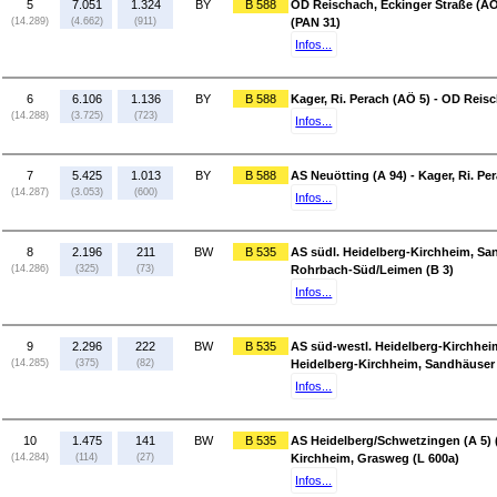
5
7.051
1.324
BY
B 588
OD Reischach, Eckinger Straße (AÖ 
(14.289)
(4.662)
(911)
(PAN 31)
Infos...
6
6.106
1.136
BY
B 588
Kager, Ri. Perach (AÖ 5) - OD Reis
(14.288)
(3.725)
(723)
Infos...
7
5.425
1.013
BY
B 588
AS Neuötting (A 94) - Kager, Ri. Pe
(14.287)
(3.053)
(600)
Infos...
8
2.196
211
BW
B 535
AS südl. Heidelberg-Kirchheim, San
(14.286)
(325)
(73)
Rohrbach-Süd/Leimen (B 3)
Infos...
9
2.296
222
BW
B 535
AS süd-westl. Heidelberg-Kirchheim
(14.285)
(375)
(82)
Heidelberg-Kirchheim, Sandhäuser 
Infos...
10
1.475
141
BW
B 535
AS Heidelberg/Schwetzingen (A 5) (
(14.284)
(114)
(27)
Kirchheim, Grasweg (L 600a)
Infos...