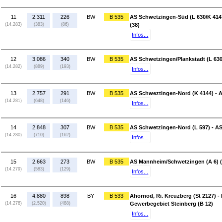
11
2.311
226
BW
B 535
AS Schwetzingen-Süd (L 630/K 4147
(14.283)
(383)
(86)
(38)
Infos...
12
3.086
340
BW
B 535
AS Schwetzingen/Plankstadt (L 630
(14.282)
(889)
(193)
Infos...
13
2.757
291
BW
B 535
AS Schweztingen-Nord (K 4144) - A
(14.281)
(648)
(146)
Infos...
14
2.848
307
BW
B 535
AS Schwetzingen-Nord (L 597) - A
(14.280)
(710)
(162)
Infos...
15
2.663
273
BW
B 535
AS Mannheim/Schwetzingen (A 6) (
(14.279)
(583)
(129)
Infos...
16
4.880
898
BY
B 533
Ahornöd, Ri. Kreuzberg (St 2127) -
(14.278)
(2.520)
(488)
Gewerbegebiet Steinberg (B 12)
Infos...