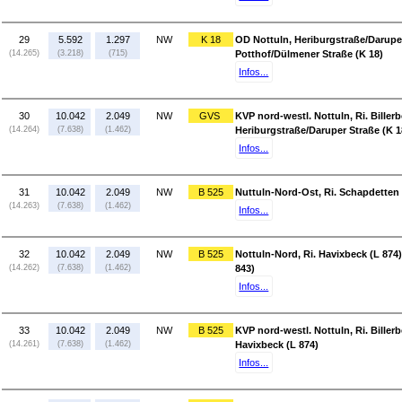
29
5.592
1.297
NW
K 18
OD Nottuln, Heriburgstraße/Daruper
(14.265)
(3.218)
(715)
Potthof/Dülmener Straße (K 18)
Infos...
30
10.042
2.049
NW
GVS
KVP nord-westl. Nottuln, Ri. Billerb
(14.264)
(7.638)
(1.462)
Heriburgstraße/Daruper Straße (K 1
Infos...
31
10.042
2.049
NW
B 525
Nuttuln-Nord-Ost, Ri. Schapdetten 
(14.263)
(7.638)
(1.462)
Infos...
32
10.042
2.049
NW
B 525
Nottuln-Nord, Ri. Havixbeck (L 874)
(14.262)
(7.638)
(1.462)
843)
Infos...
33
10.042
2.049
NW
B 525
KVP nord-westl. Nottuln, Ri. Billerb
(14.261)
(7.638)
(1.462)
Havixbeck (L 874)
Infos...