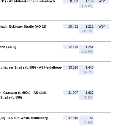
11) - AS Mitterskirchen/Leitenbach
8.359
1.179
WB*
(14,1%)
chach, Eckinger Straße (AÖ 11)
10.452
1.212
WB*
(11,6%)
rach (AÖ 5)
12.178
1.254
(10,3%)
dhäuser Straße (L 598) - AS Heidelberg-
33.628
1.446
(4,3%)
, Grasweg (L 600a) - AS südl.
31.907
1.627
Straße (L 598)
(5,1%)
38) - AS süd-westl. Heidelberg-
47.810
2.151
(4,5%)