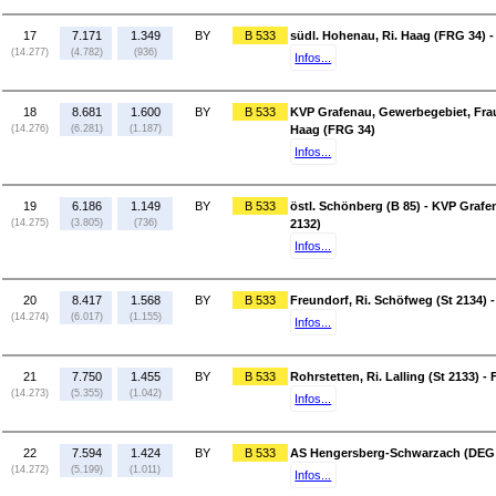
17
7.171
1.349
BY
B 533
südl. Hohenau, Ri. Haag (FRG 34) -
(14.277)
(4.782)
(936)
Infos...
18
8.681
1.600
BY
B 533
KVP Grafenau, Gewerbegebiet, Frau
(14.276)
(6.281)
(1.187)
Haag (FRG 34)
Infos...
19
6.186
1.149
BY
B 533
östl. Schönberg (B 85) - KVP Graf
(14.275)
(3.805)
(736)
2132)
Infos...
20
8.417
1.568
BY
B 533
Freundorf, Ri. Schöfweg (St 2134) - 
(14.274)
(6.017)
(1.155)
Infos...
21
7.750
1.455
BY
B 533
Rohrstetten, Ri. Lalling (St 2133) -
(14.273)
(5.355)
(1.042)
Infos...
22
7.594
1.424
BY
B 533
AS Hengersberg-Schwarzach (DEG 10)
(14.272)
(5.199)
(1.011)
Infos...