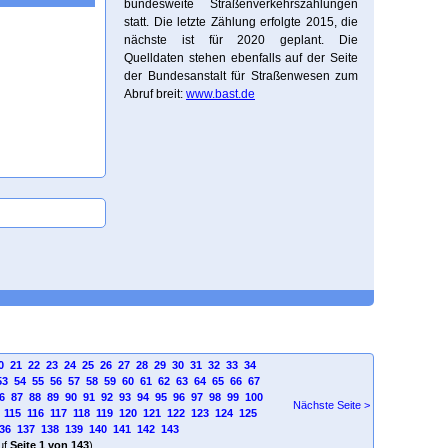
bundesweite Straßenverkehrszählungen
statt. Die letzte Zählung erfolgte 2015, die
nächste ist für 2020 geplant. Die
Quelldaten stehen ebenfalls auf der Seite
der Bundesanstalt für Straßenwesen zum
Abruf breit:
www.bast.de
0
21
22
23
24
25
26
27
28
29
30
31
32
33
34
53
54
55
56
57
58
59
60
61
62
63
64
65
66
67
6
87
88
89
90
91
92
93
94
95
96
97
98
99
100
Nächste Seite >
115
116
117
118
119
120
121
122
123
124
125
36
137
138
139
140
141
142
143
uf
Seite 1 von 143
)