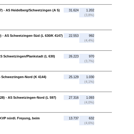
) - AS Heidelberg/Schwetzingen (A 5)
31.624
1.202
(3,8%)
) - AS Schwetzingen-Süd (L 630/K 4147)
22.553
992
(4,4%)
S Schwetzingen/Plankstadt (L 630)
26.223
970
(3,7%)
S Schweztingen-Nord (K 4144)
25.129
1.030
(4,1%)
28) - AS Schwetzingen-Nord (L 597)
27.316
1.093
(4,0%)
 KVP nördl. Freyung, beim
13.737
632
(4,6%)