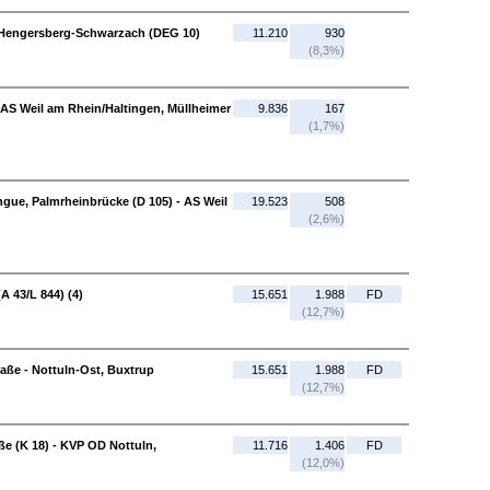
S Hengersberg-Schwarzach (DEG 10)
11.210
930
(8,3%)
 AS Weil am Rhein/Haltingen, Müllheimer
9.836
167
(1,7%)
gue, Palmrheinbrücke (D 105) - AS Weil
19.523
508
(2,6%)
A 43/L 844) (4)
15.651
1.988
FD
(12,7%)
aße - Nottuln-Ost, Buxtrup
15.651
1.988
FD
(12,7%)
ße (K 18) - KVP OD Nottuln,
11.716
1.406
FD
(12,0%)