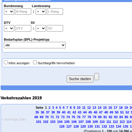
Bundesrang Landesrang
|
DTV SV
|
Bedarfsplan (BPL)-Projekttyp
Infos anzeigen
Suchbegriffe hervorheben
Verkehrszahlen 2019
Seite 1
2
3
4
5
6
7
8
9
10
11
12
13
14
15
16
17
18
19
2
35
36
37
38
39
40
41
42
43
44
45
46
47
48
49
50
51
52
68
69
70
71
72
73
74
75
76
77
78
79
80
81
82
83
84
85
8
< Vorherige Seite
101
102
103
104
105
106
107
108
109
110
111
112
113
114
126
127
128
129
130
131
132
133
134
135
1
(Ergebnisse
1
-
100
von
14.284
a