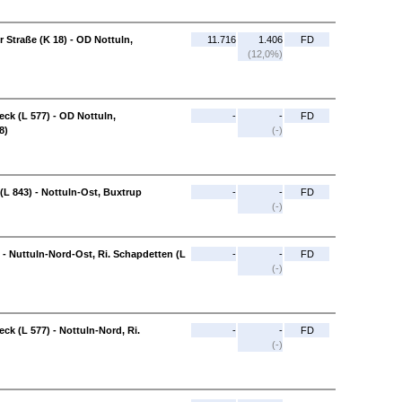
 Straße (K 18) - OD Nottuln,
11.716
1.406
FD
(12,0%)
eck (L 577) - OD Nottuln,
-
-
FD
8)
(-)
(L 843) - Nottuln-Ost, Buxtrup
-
-
FD
(-)
 - Nuttuln-Nord-Ost, Ri. Schapdetten (L
-
-
FD
(-)
eck (L 577) - Nottuln-Nord, Ri.
-
-
FD
(-)