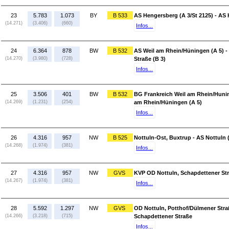
23
5.783
1.073
BY
B 533
AS Hengersberg (A 3/St 2125) - A
(14.271)
(3.406)
(660)
Infos...
24
6.364
878
BW
B 532
AS Weil am Rhein/Hüningen (A 5) -
(14.270)
(3.980)
(728)
Straße (B 3)
Infos...
25
3.506
401
BW
B 532
BG Frankreich Weil am Rhein/Hunin
(14.269)
(1.231)
(254)
am Rhein/Hüningen (A 5)
Infos...
26
4.316
957
NW
B 525
Nottuln-Ost, Buxtrup - AS Nottuln (
(14.268)
(1.974)
(381)
Infos...
27
4.316
957
NW
GVS
KVP OD Nottuln, Schapdettener Str
(14.267)
(1.974)
(381)
Infos...
28
5.592
1.297
NW
GVS
OD Nottuln, Potthof/Dülmener Stra
(14.266)
(3.218)
(715)
Schapdettener Straße
Infos...