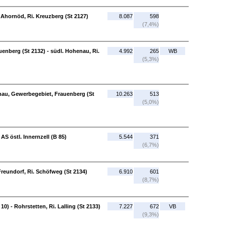
 Ahornöd, Ri. Kreuzberg (St 2127)
8.087
598
(7,4%)
enberg (St 2132) - südl. Hohenau, Ri.
4.992
265
WB
(5,3%)
enau, Gewerbegebiet, Frauenberg (St
10.263
513
(5,0%)
AS östl. Innernzell (B 85)
5.544
371
(6,7%)
 Freundorf, Ri. Schöfweg (St 2134)
6.910
601
(8,7%)
 - Rohrstetten, Ri. Lalling (St 2133)
7.227
672
VB
(9,3%)