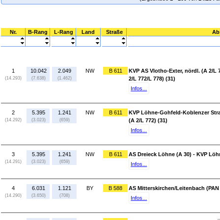
Nr.
B-Rang
L-Rang
Land
Straße
Ab
1
10.042
2.049
NW
B 611
KVP AS Vlotho-Exter, nördl. (A 2/L 7
(14.293)
(7.638)
(1.462)
2/L 772/L 778) (31)
Infos...
2
5.395
1.241
NW
B 611
KVP Löhne-Gohfeld-Koblenzer Straß
(14.292)
(3.023)
(659)
(A 2/L 772) (31)
Infos...
3
5.395
1.241
NW
B 611
AS Dreieck Löhne (A 30) - KVP Löh
(14.291)
(3.023)
(659)
Infos...
4
6.031
1.121
BY
B 588
AS Mitterskirchen/Leitenbach (PAN 
(14.290)
(3.650)
(708)
Infos...