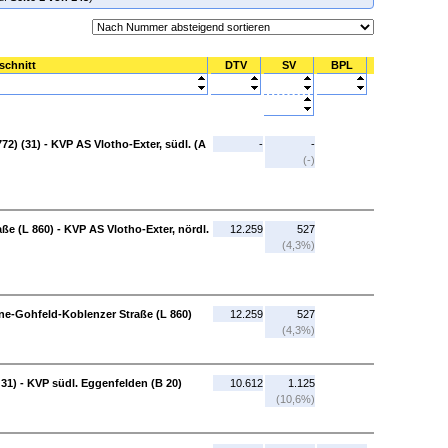
schnitt
DTV
SV
BPL
72) (31) - KVP AS Vlotho-Exter, südl. (A
-
-
(-)
e (L 860) - KVP AS Vlotho-Exter, nördl.
12.259
527
(4,3%)
ne-Gohfeld-Koblenzer Straße (L 860)
12.259
527
(4,3%)
31) - KVP südl. Eggenfelden (B 20)
10.612
1.125
(10,6%)