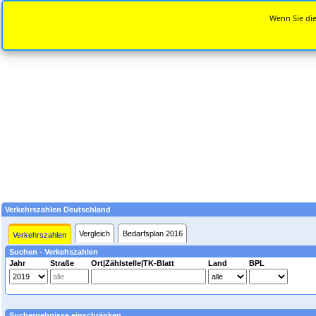
Wenn Sie die
Verkehrszahlen Deutschland
Vergleich
Bedarfsplan 2016
Verkehrszahlen
Suchen - Verkehszahlen
Jahr
Straße
Ort|Zählstelle|TK-Blatt
Land
BPL
Suchergebnisse einschränken