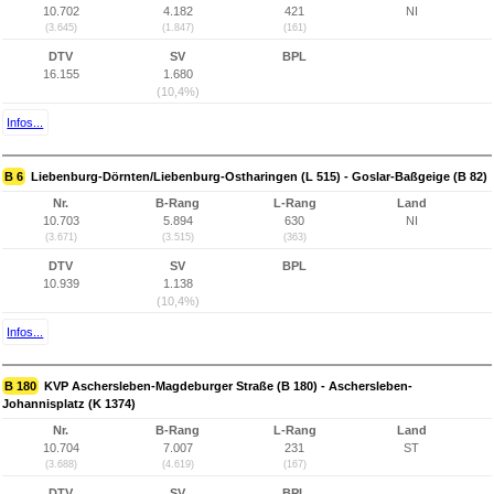
10.702
4.182
421
NI
(3.645)
(1.847)
(161)
DTV
SV
BPL
16.155
1.680
(10,4%)
Infos...
B 6
Liebenburg-Dörnten/Liebenburg-Ostharingen (L 515) - Goslar-Baßgeige (B 82)
Nr.
B-Rang
L-Rang
Land
10.703
5.894
630
NI
(3.671)
(3.515)
(363)
DTV
SV
BPL
10.939
1.138
(10,4%)
Infos...
B 180
KVP Aschersleben-Magdeburger Straße (B 180) - Aschersleben-
Johannisplatz (K 1374)
Nr.
B-Rang
L-Rang
Land
10.704
7.007
231
ST
(3.688)
(4.619)
(167)
DTV
SV
BPL