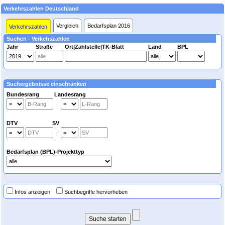
Verkehrszahlen Deutschland
Vergleich
Bedarfsplan 2016
Verkehrszahlen
Suchen - Verkehszahlen
Jahr
Straße
Ort|Zählstelle|TK-Blatt
Land
BPL
Suchergebnisse einschränken
Bundesrang Landesrang
|
DTV SV
|
Bedarfsplan (BPL)-Projekttyp
Infos anzeigen
Suchbegriffe hervorheben