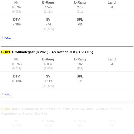
Nr.
B-Rang
L-Rang
Land
10.767
7.522
275
ST
(9.552)
(5.131)
(211)
DTV
SV
BPL
7.369
774
VB
(10,5%)
Infos...
B 183
Großbadegast (K 2079) - AS Köthen-Ost (B 6/B 185)
Nr.
B-Rang
L-Rang
Land
10.768
6.037
182
ST
(9.614)
(3.656)
(118)
DTV
SV
BPL
10.604
1.113
FD
(10,5%)
Infos...
B 184
nördl. Gommern, Vehlitzer Chaussee (B 246A) - nord-westl. Gommern,
Magdeburger Straße (B 246A)
Nr.
B-Rang
L-Rang
Land
10.769
8.808
401
ST
(9.647)
(6.408)
(335)