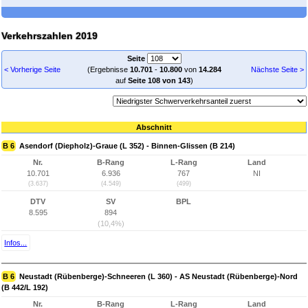
Verkehrszahlen 2019
Seite
< Vorherige Seite
(Ergebnisse
10.701
-
10.800
von
14.284
Nächste Seite >
auf
Seite 108 von 143
)
Abschnitt
B 6
Asendorf (Diepholz)-Graue (L 352) - Binnen-Glissen (B 214)
Nr.
B-Rang
L-Rang
Land
10.701
6.936
767
NI
(3.637)
(4.549)
(499)
DTV
SV
BPL
8.595
894
(10,4%)
Infos...
B 6
Neustadt (Rübenberge)-Schneeren (L 360) - AS Neustadt (Rübenberge)-Nord
(B 442/L 192)
Nr.
B-Rang
L-Rang
Land