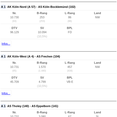
A 1
AK Köln-Nord (A 57) - AS Köln-Bocklemünd (102)
Nr.
B-Rang
L-Rang
Land
10.730
253
86
NW
(93)
(253)
(86)
DTV
SV
BPL
96.129
10.094
FD
(10,5%)
Infos...
A 1
AK Köln-West (A 4) - AS Frechen (104)
Nr.
B-Rang
L-Rang
Land
10.731
1.570
457
NW
(95)
(1.440)
(434)
DTV
SV
BPL
45.709
4.799
VB-E
(10,5%)
Infos...
A 1
AS Tholey (140) - AS Eppelborn (141)
Nr.
B-Rang
L-Rang
Land
10.732
3.080
67
SL