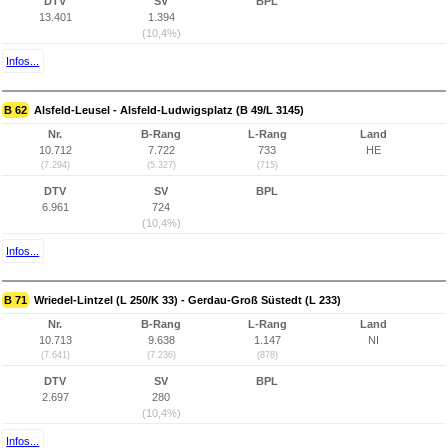
DTV
SV
BPL
13.401
1.394
(10,4%)
Infos...
B 62
Alsfeld-Leusel - Alsfeld-Ludwigsplatz (B 49/L 3145)
Nr.
B-Rang
L-Rang
Land
10.712
7.722
733
HE
(7.294)
(5.327)
(715)
DTV
SV
BPL
6.961
724
(10,4%)
Infos...
B 71
Wriedel-Lintzel (L 250/K 33) - Gerdau-Groß Süstedt (L 233)
Nr.
B-Rang
L-Rang
Land
10.713
9.638
1.147
NI
(7.641)
(7.236)
(878)
DTV
SV
BPL
2.697
280
(10,4%)
Infos...