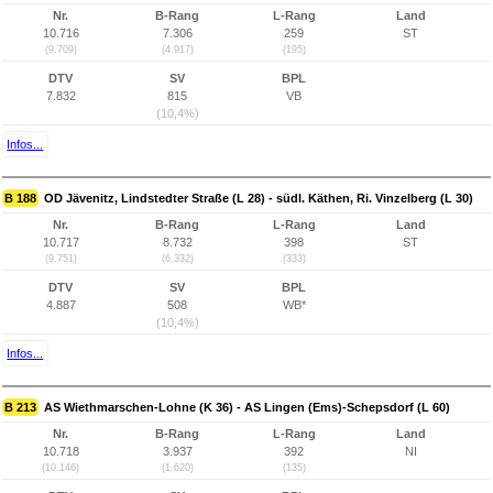
Nr.
B-Rang
L-Rang
Land
10.716
7.306
259
ST
(9.709)
(4.917)
(195)
DTV
SV
BPL
7.832
815
VB
(10,4%)
Infos...
B 188
OD Jävenitz, Lindstedter Straße (L 28) - südl. Käthen, Ri. Vinzelberg (L 30)
Nr.
B-Rang
L-Rang
Land
10.717
8.732
398
ST
(9.751)
(6.332)
(333)
DTV
SV
BPL
4.887
508
WB*
(10,4%)
Infos...
B 213
AS Wiethmarschen-Lohne (K 36) - AS Lingen (Ems)-Schepsdorf (L 60)
Nr.
B-Rang
L-Rang
Land
10.718
3.937
392
NI
(10.146)
(1.620)
(135)