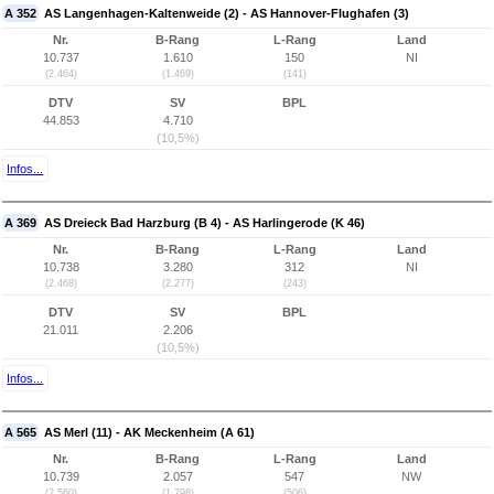
A 352
AS Langenhagen-Kaltenweide (2) - AS Hannover-Flughafen (3)
Nr.
B-Rang
L-Rang
Land
10.737
1.610
150
NI
(2.464)
(1.469)
(141)
DTV
SV
BPL
44.853
4.710
(10,5%)
Infos...
A 369
AS Dreieck Bad Harzburg (B 4) - AS Harlingerode (K 46)
Nr.
B-Rang
L-Rang
Land
10.738
3.280
312
NI
(2.468)
(2.277)
(243)
DTV
SV
BPL
21.011
2.206
(10,5%)
Infos...
A 565
AS Merl (11) - AK Meckenheim (A 61)
Nr.
B-Rang
L-Rang
Land
10.739
2.057
547
NW
(2.560)
(1.798)
(506)