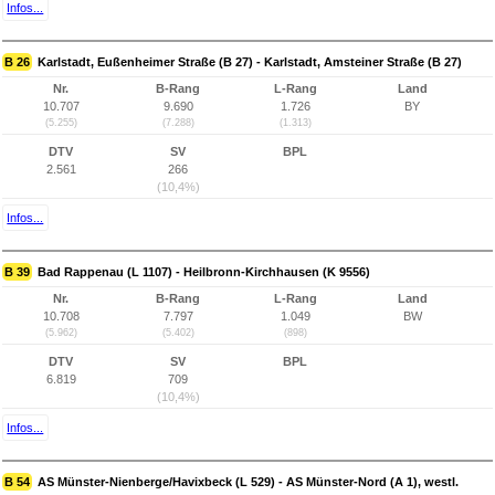
Infos...
B 26
Karlstadt, Eußenheimer Straße (B 27) - Karlstadt, Amsteiner Straße (B 27)
Nr.
B-Rang
L-Rang
Land
10.707
9.690
1.726
BY
(5.255)
(7.288)
(1.313)
DTV
SV
BPL
2.561
266
(10,4%)
Infos...
B 39
Bad Rappenau (L 1107) - Heilbronn-Kirchhausen (K 9556)
Nr.
B-Rang
L-Rang
Land
10.708
7.797
1.049
BW
(5.962)
(5.402)
(898)
DTV
SV
BPL
6.819
709
(10,4%)
Infos...
B 54
AS Münster-Nienberge/Havixbeck (L 529) - AS Münster-Nord (A 1), westl.