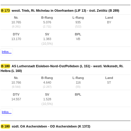
B 173
westl. Trieb, Ri. Michelau in Oberfranken (LIF 13) - östl. Zettlitz (B 289)
Nr.
B-Rang
L-Rang
Land
10.765
5.076
935
BY
(9.261)
(2.711)
(522)
DTV
SV
BPL
13.170
1.383
VB
(10,5%)
Infos...
B 180
AS Lutherstadt Eisleben-Nord-Ost/Polleben (L 151) - westl. Volkstedt, Ri.
Helbra (L 160)
Nr.
B-Rang
L-Rang
Land
10.766
4.640
116
ST
(9.544)
(2.287)
(55)
DTV
SV
BPL
14.557
1.528
(10,5%)
Infos...
B 180
südl. OA Aschersleben - OD Aschersleben (K 1372)