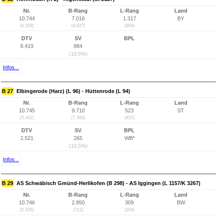
Nr.
B-Rang
L-Rang
Land
10.744
7.016
1.317
BY
(4.589)
(4.627)
(904)
DTV
SV
BPL
8.419
884
(10,5%)
Infos...
B 27
Elbingerode (Harz) (L 96) - Hüttenrode (L 94)
Nr.
B-Rang
L-Rang
Land
10.745
9.710
523
ST
(5.442)
(7.308)
(457)
DTV
SV
BPL
2.521
265
WB*
(10,5%)
Infos...
B 29
AS Schwäbisch Gmünd-Herlikofen (B 298) - AS Iggingen (L 1157/K 3267)
Nr.
B-Rang
L-Rang
Land
10.746
2.850
309
BW
(5.526)
(712)
(164)