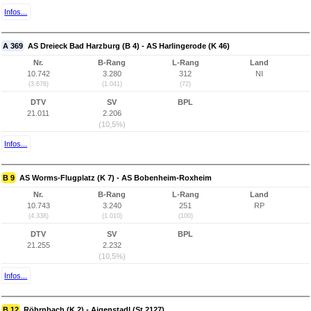
Infos...
A 369
AS Dreieck Bad Harzburg (B 4) - AS Harlingerode (K 46)
Nr.
B-Rang
L-Rang
Land
10.742
3.280
312
NI
(3.676)
(1.041)
(72)
DTV
SV
BPL
21.011
2.206
(10,5%)
Infos...
B 9
AS Worms-Flugplatz (K 7) - AS Bobenheim-Roxheim
Nr.
B-Rang
L-Rang
Land
10.743
3.240
251
RP
(4.338)
(1.010)
(100)
DTV
SV
BPL
21.255
2.232
(10,5%)
Infos...
B 12
Röhrnbach (K 2) - Aigenstadl (St 2127)