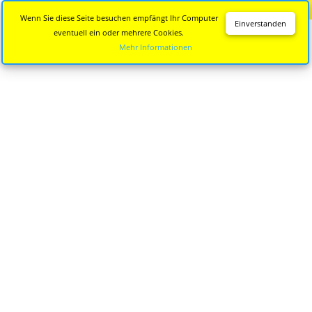
Diese Seite wird nicht mehr aktualisiert.
Zur neuen Seite
Wenn Sie diese Seite besuchen empfängt Ihr Computer
Einverstanden
eventuell ein oder mehrere Cookies.
Mehr Informationen