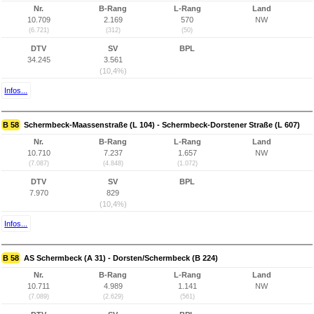
Nr.
B-Rang
L-Rang
Land
10.709
2.169
570
NW
(6.721)
(312)
(50)
DTV
SV
BPL
34.245
3.561
(10,4%)
Infos...
B 58
Schermbeck-Maassenstraße (L 104) - Schermbeck-Dorstener Straße (L 607)
Nr.
B-Rang
L-Rang
Land
10.710
7.237
1.657
NW
(7.087)
(4.848)
(1.072)
DTV
SV
BPL
7.970
829
(10,4%)
Infos...
B 58
AS Schermbeck (A 31) - Dorsten/Schermbeck (B 224)
Nr.
B-Rang
L-Rang
Land
10.711
4.989
1.141
NW
(7.089)
(2.629)
(561)