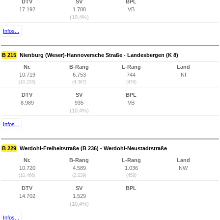
DTV
SV
BPL
17.192
1.788
VB
(10,4%)
Infos...
B 215
Nienburg (Weser)-Hannoversche Straße - Landesbergen (K 8)
Nr.
B-Rang
L-Rang
Land
10.719
6.753
744
NI
(10.228)
(4.367)
(476)
DTV
SV
BPL
8.989
935
VB
(10,4%)
Infos...
B 229
Werdohl-Freiheitstraße (B 236) - Werdohl-Neustadtstraße
Nr.
B-Rang
L-Rang
Land
10.720
4.589
1.036
NW
(10.466)
(2.239)
(458)
DTV
SV
BPL
14.702
1.529
(10,4%)
Infos...