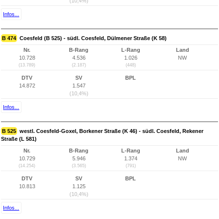
(10,4%)
Infos...
B 474
Coesfeld (B 525) - südl. Coesfeld, Dülmener Straße (K 58)
Nr.
B-Rang
L-Rang
Land
10.728
4.536
1.026
NW
(13.789)
(2.187)
(448)
DTV
SV
BPL
14.872
1.547
(10,4%)
Infos...
B 525
westl. Coesfeld-Goxel, Borkener Straße (K 46) - südl. Coesfeld, Rekener
Straße (L 581)
Nr.
B-Rang
L-Rang
Land
10.729
5.946
1.374
NW
(14.254)
(3.565)
(791)
DTV
SV
BPL
10.813
1.125
(10,4%)
Infos...