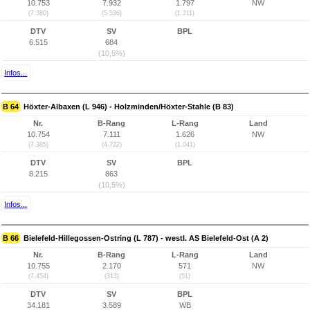
10.753
7.932
1.797
NW
(7.380)
(5.536)
(1.211)
DTV
SV
BPL
6.515
684
(10,5%)
Infos...
B 64
Höxter-Albaxen (L 946) - Holzminden/Höxter-Stahle (B 83)
Nr.
B-Rang
L-Rang
Land
10.754
7.111
1.626
NW
(7.385)
(4.722)
(1.041)
DTV
SV
BPL
8.215
863
(10,5%)
Infos...
B 66
Bielefeld-Hillegossen-Ostring (L 787) - westl. AS Bielefeld-Ost (A 2)
Nr.
B-Rang
L-Rang
Land
10.755
2.170
571
NW
(7.454)
(313)
(51)
DTV
SV
BPL
34.181
3.589
WB