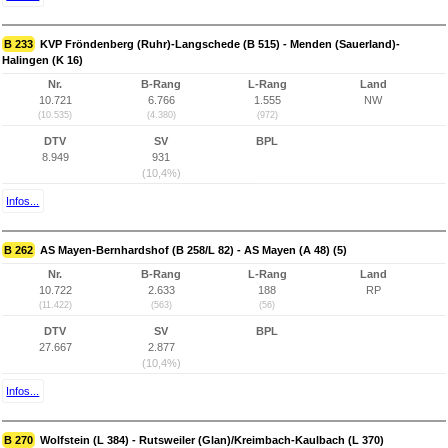
B 233
KVP Fröndenberg (Ruhr)-Langschede (B 515) - Menden (Sauerland)-
Halingen (K 16)
Nr.
B-Rang
L-Rang
Land
10.721
6.766
1.555
NW
(10.535)
(4.380)
(972)
DTV
SV
BPL
8.949
931
(10,4%)
Infos...
B 262
AS Mayen-Bernhardshof (B 258/L 82) - AS Mayen (A 48) (5)
Nr.
B-Rang
L-Rang
Land
10.722
2.633
188
RP
(11.422)
(563)
(56)
DTV
SV
BPL
27.667
2.877
(10,4%)
Infos...
B 270
Wolfstein (L 384) - Rutsweiler (Glan)/Kreimbach-Kaulbach (L 370)