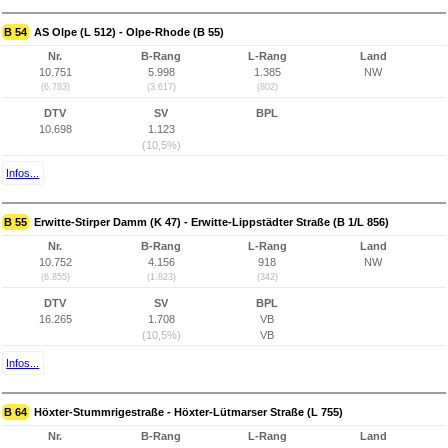
B 54
AS Olpe (L 512) - Olpe-Rhode (B 55)
Nr.
B-Rang
L-Rang
Land
10.751
5.998
1.385
NW
(6.783)
(3.617)
(802)
DTV
SV
BPL
10.698
1.123
(10,5%)
Infos...
B 55
Erwitte-Stirper Damm (K 47) - Erwitte-Lippstädter Straße (B 1/L 856)
Nr.
B-Rang
L-Rang
Land
10.752
4.156
918
NW
(6.855)
(1.823)
(342)
DTV
SV
BPL
16.265
1.708
VB
(10,5%)
VB
Infos...
B 64
Höxter-Stummrigestraße - Höxter-Lütmarser Straße (L 755)
Nr.
B-Rang
L-Rang
Land