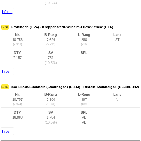
(10,5%)
Infos...
B 81
Gröningen (L 24) - Kroppenstedt-Wilhelm-Friese-Straße (L 66)
Nr.
B-Rang
L-Rang
Land
10.756
7.626
280
ST
(7.913)
(5.231)
(216)
DTV
SV
BPL
7.157
751
(10,5%)
Infos...
B 83
Bad Eilsen/Buchholz (Stadthagen) (L 443) - Rinteln-Steinbergen (B 238/L 442)
Nr.
B-Rang
L-Rang
Land
10.757
3.980
397
NI
(7.944)
(1.660)
(139)
DTV
SV
BPL
16.988
1.784
VB
(10,5%)
VB
Infos...