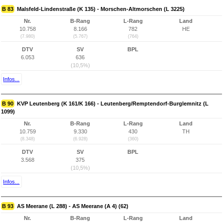
B 83
Malsfeld-Lindenstraße (K 135) - Morschen-Altmorschen (L 3225)
Nr.
B-Rang
L-Rang
Land
10.758
8.166
782
HE
(7.980)
(5.767)
(764)
DTV
SV
BPL
6.053
636
(10,5%)
Infos...
B 90
KVP Leutenberg (K 161/K 166) - Leutenberg/Remptendorf-Burglemnitz (L
1099)
Nr.
B-Rang
L-Rang
Land
10.759
9.330
430
TH
(8.348)
(6.928)
(360)
DTV
SV
BPL
3.568
375
(10,5%)
Infos...
B 93
AS Meerane (L 288) - AS Meerane (A 4) (62)
Nr.
B-Rang
L-Rang
Land