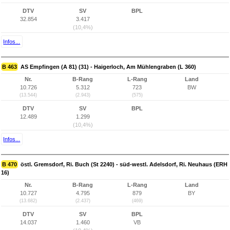
DTV
SV
BPL
32.854
3.417
(10,4%)
Infos...
B 463
AS Empfingen (A 81) (31) - Haigerloch, Am Mühlengraben (L 360)
Nr.
B-Rang
L-Rang
Land
10.726
5.312
723
BW
(13.544)
(2.943)
(575)
DTV
SV
BPL
12.489
1.299
(10,4%)
Infos...
B 470
östl. Gremsdorf, Ri. Buch (St 2240) - süd-westl. Adelsdorf, Ri. Neuhaus (ERH
16)
Nr.
B-Rang
L-Rang
Land
10.727
4.795
879
BY
(13.682)
(2.437)
(469)
DTV
SV
BPL
14.037
1.460
VB