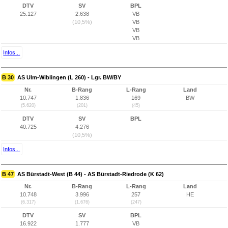
DTV
SV
BPL
25.127
2.638
VB
(10,5%)
VB
VB
VB
Infos...
B 30
AS Ulm-Wiblingen (L 260) - Lgr. BW/BY
Nr.
B-Rang
L-Rang
Land
10.747
1.836
169
BW
(5.620)
(201)
(45)
DTV
SV
BPL
40.725
4.276
(10,5%)
Infos...
B 47
AS Bürstadt-West (B 44) - AS Bürstadt-Riedrode (K 62)
Nr.
B-Rang
L-Rang
Land
10.748
3.996
257
HE
(6.317)
(1.676)
(247)
DTV
SV
BPL
16.922
1.777
VB