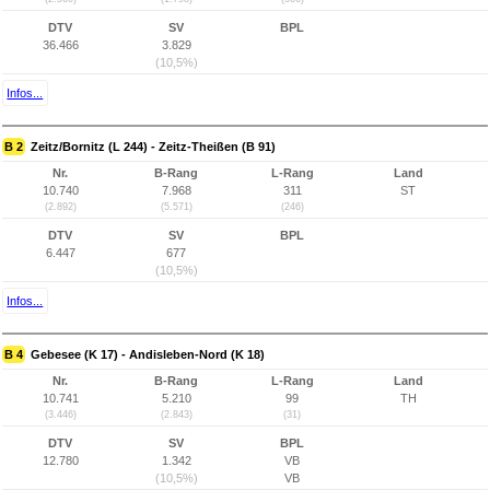
DTV
SV
BPL
36.466
3.829
(10,5%)
Infos...
B 2
Zeitz/Bornitz (L 244) - Zeitz-Theißen (B 91)
Nr.
B-Rang
L-Rang
Land
10.740
7.968
311
ST
(2.892)
(5.571)
(246)
DTV
SV
BPL
6.447
677
(10,5%)
Infos...
B 4
Gebesee (K 17) - Andisleben-Nord (K 18)
Nr.
B-Rang
L-Rang
Land
10.741
5.210
99
TH
(3.446)
(2.843)
(31)
DTV
SV
BPL
12.780
1.342
VB
(10,5%)
VB