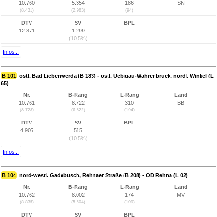
10.760
5.354
186
SN
(8.431)
(2.983)
(94)
DTV
SV
BPL
12.371
1.299
(10,5%)
Infos...
B 101
östl. Bad Liebenwerda (B 183) - östl. Uebigau-Wahrenbrück, nördl. Winkel (L
65)
Nr.
B-Rang
L-Rang
Land
10.761
8.722
310
BB
(8.728)
(6.322)
(194)
DTV
SV
BPL
4.905
515
(10,5%)
Infos...
B 104
nord-westl. Gadebusch, Rehnaer Straße (B 208) - OD Rehna (L 02)
Nr.
B-Rang
L-Rang
Land
10.762
8.002
174
MV
(8.835)
(5.604)
(109)
DTV
SV
BPL