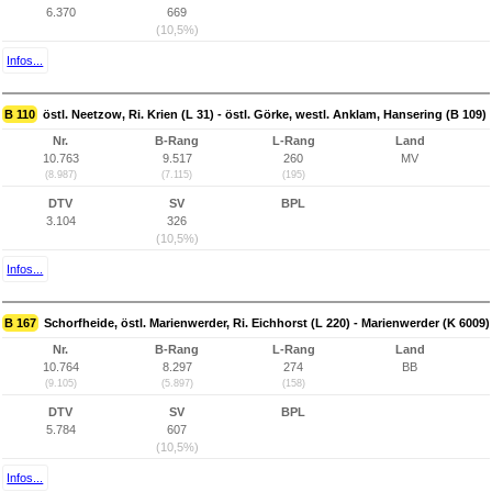
6.370
669
(10,5%)
Infos...
B 110
östl. Neetzow, Ri. Krien (L 31) - östl. Görke, westl. Anklam, Hansering (B 109)
Nr.
B-Rang
L-Rang
Land
10.763
9.517
260
MV
(8.987)
(7.115)
(195)
DTV
SV
BPL
3.104
326
(10,5%)
Infos...
B 167
Schorfheide, östl. Marienwerder, Ri. Eichhorst (L 220) - Marienwerder (K 6009)
Nr.
B-Rang
L-Rang
Land
10.764
8.297
274
BB
(9.105)
(5.897)
(158)
DTV
SV
BPL
5.784
607
(10,5%)
Infos...