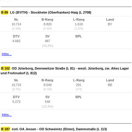
B 89
LG (BY/TH) - Stockheim (Oberfranken)-Haig (L 2708)
Nr.
B-Rang
L-Rang
Land
10.714
8.820
1.618
BY
(8.338)
(6.420)
(1.205)
DTV
SV
BPL
4.682
487
(10,4%)
Infos...
B 102
OD Jüterborg, Dennewitzer Straße (L 81) - westl. Jüterborg, zw. Altes Lager
und Frohnsdorf (L 812)
Nr.
B-Rang
L-Rang
Land
10.715
8.549
291
BB
(8.760)
(6.149)
(175)
DTV
SV
BPL
5.273
548
(10,4%)
Infos...
B 187
östl. OA Jessen - OD Schweinitz (Elster), Dammstraße (L 113)