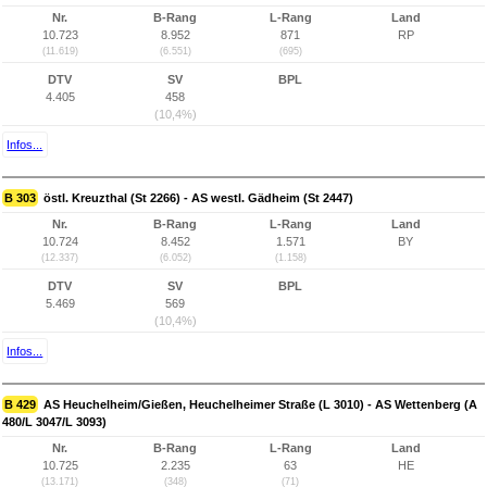
Nr.
B-Rang
L-Rang
Land
10.723
8.952
871
RP
(11.619)
(6.551)
(695)
DTV
SV
BPL
4.405
458
(10,4%)
Infos...
B 303
östl. Kreuzthal (St 2266) - AS westl. Gädheim (St 2447)
Nr.
B-Rang
L-Rang
Land
10.724
8.452
1.571
BY
(12.337)
(6.052)
(1.158)
DTV
SV
BPL
5.469
569
(10,4%)
Infos...
B 429
AS Heuchelheim/Gießen, Heuchelheimer Straße (L 3010) - AS Wettenberg (A
480/L 3047/L 3093)
Nr.
B-Rang
L-Rang
Land
10.725
2.235
63
HE
(13.171)
(348)
(71)