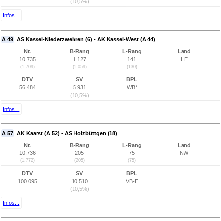
(10,5%)
Infos...
A 49
AS Kassel-Niederzwehren (6) - AK Kassel-West (A 44)
Nr.
B-Rang
L-Rang
Land
10.735
1.127
141
HE
(1.709)
(1.059)
(130)
DTV
SV
BPL
56.484
5.931
WB*
(10,5%)
Infos...
A 57
AK Kaarst (A 52) - AS Holzbüttgen (18)
Nr.
B-Rang
L-Rang
Land
10.736
205
75
NW
(1.772)
(205)
(75)
DTV
SV
BPL
100.095
10.510
VB-E
(10,5%)
Infos...