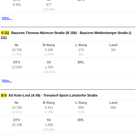
8.431
877
(10,4%)
Infos...
S 111
Bautzen-Thomas-Müntzer-Straße (B 156) - Bautzen-Weißenberger Straße (L
111)
Nr.
B-Rang
L-Rang
Land
10.705
5.195
174
SN
(3.763)
(2.828)
(82)
DTV
SV
BPL
12.829
1.334
(10,4%)
Infos...
B 8
AS Köln-Lind (A 59) - Troisdorf-Spich-Lülsdorfer Straße
Nr.
B-Rang
L-Rang
Land
10.706
4.441
994
NW
(4.041)
(2.098)
(418)
DTV
SV
BPL
15.188
1.580
(10,4%)