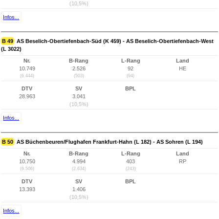
(10,5%)
Infos...
B 49
AS Beselich-Obertiefenbach-Süd (K 459) - AS Beselich-Obertiefenbach-West
(L 3022)
Nr.
B-Rang
L-Rang
Land
10.749
2.526
92
HE
(6.444)
(503)
(94)
DTV
SV
BPL
28.963
3.041
(10,5%)
Infos...
B 50
AS Büchenbeuren/Flughafen Frankfurt-Hahn (L 182) - AS Sohren (L 194)
Nr.
B-Rang
L-Rang
Land
10.750
4.994
403
RP
(6.506)
(2.634)
(243)
DTV
SV
BPL
13.393
1.406
(10,5%)
Infos...