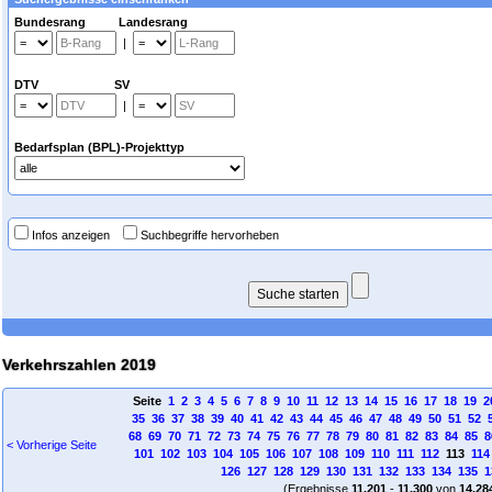
Bundesrang Landesrang
|
DTV SV
|
Bedarfsplan (BPL)-Projekttyp
Infos anzeigen
Suchbegriffe hervorheben
Verkehrszahlen 2019
Seite
1
2
3
4
5
6
7
8
9
10
11
12
13
14
15
16
17
18
19
2
35
36
37
38
39
40
41
42
43
44
45
46
47
48
49
50
51
52
68
69
70
71
72
73
74
75
76
77
78
79
80
81
82
83
84
85
8
< Vorherige Seite
101
102
103
104
105
106
107
108
109
110
111
112
113
114
126
127
128
129
130
131
132
133
134
135
1
(Ergebnisse
11.201
-
11.300
von
14.28