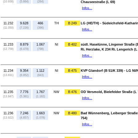
(10.938)
(5.664)
(264)
Chauseestraße (L 69)
Infos...
11.232
9.628
466
TH
B 249
LG (HE/TH) - Südeichsfeld-Kathari
(11.050)
(7.226)
(396)
Infos...
11.233
8.879
1.067
NI
B 402
südl. Haselünne, Lingener Straße (
(12.758)
(6.479)
(798)
Ri. Herzlake, K 234 Ri. Lengerich (L
Infos...
11.234
9.354
1.112
NI
B 475
KVP Glandorf (B 51/K 339) - LG NI
(13.831)
(6.952)
(843)
Infos...
11.235
7.776
1.767
NW
B 476
OD Versmold, Bielefelder Straße (L
(13.847)
(5.381)
(1.182)
Infos...
11.236
7.246
1.663
NW
B 480
Bad Wünnenberg, Leiberger Straße (
(13.922)
(4.857)
(1.078)
754)
Infos...