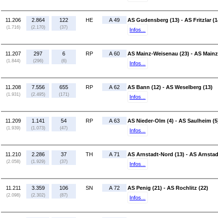
11.206
2.864
122
HE
A 49
AS Gudensberg (13) - AS Fritzlar (1
(1.716)
(2.170)
(37)
Infos...
11.207
297
6
RP
A 60
AS Mainz-Weisenau (23) - AS Main
(1.844)
(296)
(6)
Infos...
11.208
7.556
655
RP
A 62
AS Bann (12) - AS Weselberg (13)
(1.931)
(2.495)
(171)
Infos...
11.209
1.141
54
RP
A 63
AS Nieder-Olm (4) - AS Saulheim (5
(1.939)
(1.073)
(47)
Infos...
11.210
2.286
37
TH
A 71
AS Arnstadt-Nord (13) - AS Arnstad
(2.058)
(1.929)
(37)
Infos...
11.211
3.359
106
SN
A 72
AS Penig (21) - AS Rochlitz (22)
(2.098)
(2.302)
(87)
Infos...