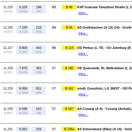
11.225
6.329
188
BB
B 96
KVP Gransee-Templiner Straße (L 2
(8.514)
(3.946)
(76)
Infos...
11.226
7.109
218
BB
B 96
AS Großräschen (A 13) (14) - Großr
(8.555)
(4.720)
(103)
Infos...
11.227
9.804
442
BB
B 115
OD Petkus (L 70) - OU Jüterbog (B 
(9.041)
(7.401)
(325)
Infos...
11.228
7.875
303
ST
B 180
OE Quenstedt, Ri. Welbsleben (L 2
(9.551)
(5.479)
(239)
Infos...
11.229
9.958
551
ST
B 182
nördl. Greudnitz, LG SN/ST - OD Pr
(9.583)
(7.554)
(485)
Infos...
11.230
5.598
163
ST
B 187
AS Coswig (A 9) - Coswig (Anhalt)
(9.697)
(3.224)
(99)
Infos...
11.231
8.062
329
ST
B 246a
AS Schönebeck (Elbe) (A 14) - Sch