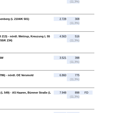
(11,3%)
nenberg (L 2104/K 501)
2.728
308
(11,3%)
B 213) - nördl. Wettrup, Kreuzung L 55
4.563
516
 55/K 234)
(11,3%)
/NW
3.521
398
(11,3%)
 786) - nördl. OE Versmold
6.860
775
(11,3%)
L 549) - AS Haaren, Bürener Straße (L
7.948
898
FD
(11,3%)