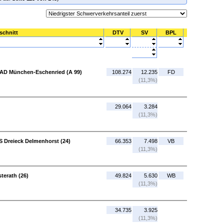
schnitt
DTV
SV
BPL
- AD München-Eschenried (A 99)
108.274
12.235
FD
(11,3%)
29.064
3.284
(11,3%)
S Dreieck Delmenhorst (24)
66.353
7.498
VB
(11,3%)
terath (26)
49.824
5.630
WB
(11,3%)
34.735
3.925
(11,3%)