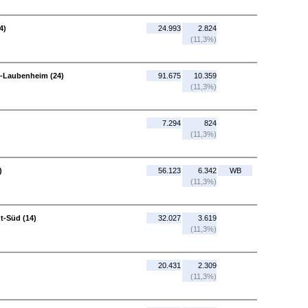
4)
24.993
2.824
(11,3%)
z-Laubenheim (24)
91.675
10.359
(11,3%)
7.294
824
(11,3%)
)
56.123
6.342
WB
(11,3%)
t-Süd (14)
32.027
3.619
(11,3%)
20.431
2.309
(11,3%)