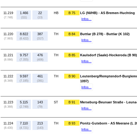
11.219
1.466
22
HB
B 75
LG (NI/HB) - AS Bremen-Huchting
(7.748)
(111)
(13)
Infos...
11.220
8.822
387
TH
B 84
Buttlar (B 278) - Buttlar (K 102)
(7.993)
(6.422)
(317)
Infos...
11.221
9.757
476
TH
B 85
Kaulsdorf (Saale)-Hockeroda (B 90) 
(8.066)
(7.355)
(406)
Infos...
11.222
9.597
461
TH
B 90
Leutenberg/Remptendorf-Burglemni
(8.349)
(7.195)
(391)
1097)
Infos...
11.223
5.115
143
ST
B 91
Merseburg-Beunaer Straße - Leuna
(8.368)
(2.749)
(79)
Infos...
11.224
7.110
213
TH
B 93
Ponitz-Guteborn - AS Meerane (L 2
(8.430)
(4.721)
(143)
Infos...