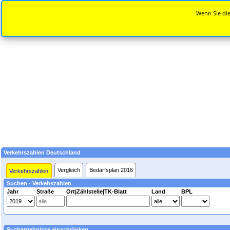
Wenn Sie die
Verkehrszahlen Deutschland
Vergleich
Bedarfsplan 2016
Verkehrszahlen
Suchen - Verkehszahlen
Jahr
Straße
Ort|Zählstelle|TK-Blatt
Land
BPL
Suchergebnisse einschränken