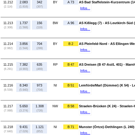
11.212
2.083
342
BY
A 73
AS Bad Staffelstein-Kurzentrum (14)
(2.114)
(1.816)
(307)
Infos...
11.213
1.737
156
BW
A 96
AS Kißlegg (7) - AS Leutkirch-Süd (
(2.308)
(1.568)
(119)
Infos...
11.214
3.856
704
BY
B 2
AS Pleinfeld-Nord - AS Ellingen-We
(2.982)
(1.544)
(299)
Infos...
11.215
7.382
635
RP
B 47
AS Dreisen (B 47-Ast/L 401) - Marn
(6.291)
(4.993)
(469)
Infos...
11.216
8.340
973
NI
B 51
Lemförde/Marl (Dümmer) (K 54) - 
(6.539)
(5.940)
(704)
Infos...
11.217
5.650
1.308
NW
B 58
Straelen-Brüxken (K 24) - Straelen-
(7.068)
(3.274)
(726)
Infos...
11.218
9.431
1.121
NI
B 71
Munster (Örtze)-Dethlingen (L 240) 
(7.640)
(7.029)
(852)
Infos...