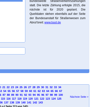
bundesweite Straßenverkehrszählungen
statt. Die letzte Zählung erfolgte 2015, die
nächste ist für 2020 geplant. Die
Quelldaten stehen ebenfalls auf der Seite
der Bundesanstalt für Straßenwesen zum
Abruf breit:
www.bast.de
0
21
22
23
24
25
26
27
28
29
30
31
32
33
34
53
54
55
56
57
58
59
60
61
62
63
64
65
66
67
6
87
88
89
90
91
92
93
94
95
96
97
98
99
100
Nächste Seite >
115
116
117
118
119
120
121
122
123
124
125
36
137
138
139
140
141
142
143
4
auf
Seite 113 von 143
)