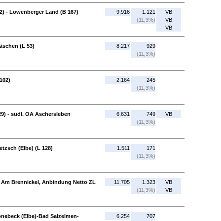
2) - Löwenberger Land (B 167)
9.916
1.121
VB
(11,3%)
VB
VB
äschen (L 53)
8.217
929
(11,3%)
102)
2.164
245
(11,3%)
29) - südl. OA Aschersleben
6.631
749
VB
(11,3%)
etzsch (Elbe) (L 128)
1.511
171
(11,3%)
, Am Brennickel, Anbindung Netto ZL
11.705
1.323
VB
(11,3%)
VB
önebeck (Elbe)-Bad Salzelmen-
6.254
707