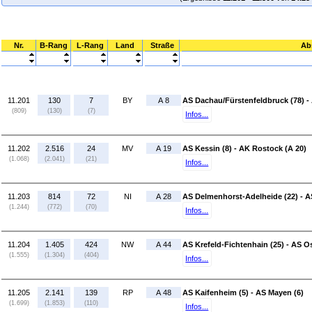
Nr.
B-Rang
L-Rang
Land
Straße
Ab
11.201
130
7
BY
A 8
AS Dachau/Fürstenfeldbruck (78) 
(809)
(130)
(7)
Infos...
11.202
2.516
24
MV
A 19
AS Kessin (8) - AK Rostock (A 20)
(1.068)
(2.041)
(21)
Infos...
11.203
814
72
NI
A 28
AS Delmenhorst-Adelheide (22) - A
(1.244)
(772)
(70)
Infos...
11.204
1.405
424
NW
A 44
AS Krefeld-Fichtenhain (25) - AS Os
(1.555)
(1.304)
(404)
Infos...
11.205
2.141
139
RP
A 48
AS Kaifenheim (5) - AS Mayen (6)
(1.699)
(1.853)
(110)
Infos...