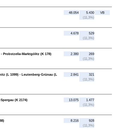
48.054
5.430
VB
(11,3%)
4.678
529
(11,3%)
- Probstzella-Marktgölitz (K 178)
2.380
269
(11,3%)
tz (L 1099) - Leutenberg-Grünau (L
2.841
321
(11,3%)
-Spergau (K 2174)
13.075
1.477
(11,3%)
88)
8.216
928
(11,3%)