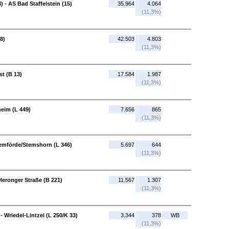
 - AS Bad Staffelstein (15)
35.964
4.064
(11,3%)
8)
42.503
4.803
(11,3%)
st (B 13)
17.584
1.987
(11,3%)
heim (L 449)
7.656
865
(11,3%)
Lemförde/Stemshorn (L 346)
5.697
644
(11,3%)
Heronger Straße (B 221)
11.567
1.307
(11,3%)
- Wriedel-Lintzel (L 250/K 33)
3.344
378
WB
(11,3%)