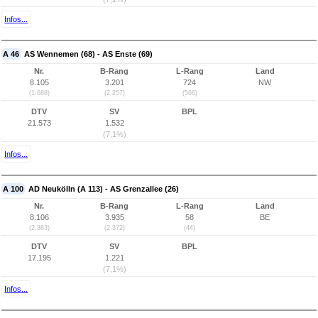
Infos...
A 46
AS Wennemen (68) - AS Enste (69)
Nr.
B-Rang
L-Rang
Land
8.105
3.201
724
NW
(1.688)
(2.257)
(566)
DTV
SV
BPL
21.573
1.532
(7,1%)
Infos...
A 100
AD Neukölln (A 113) - AS Grenzallee (26)
Nr.
B-Rang
L-Rang
Land
8.106
3.935
58
BE
(2.383)
(2.372)
(44)
DTV
SV
BPL
17.195
1.221
(7,1%)
Infos...