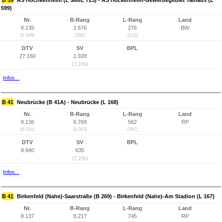
B 39
AS Hochkenheim (L 560/L 723) - AS Hockenheim-Gewerbegebiet Talhaus (L
599)
Nr.
B-Rang
L-Rang
Land
8.135
2.676
276
BW
(5.948)
(592)
(132)
DTV
SV
BPL
27.160
1.928
(7,1%)
Infos...
B 41
Neubrücke (B 41A) - Neubrücke (L 168)
Nr.
B-Rang
L-Rang
Land
8.136
6.769
562
RP
(6.031)
(4.383)
(397)
DTV
SV
BPL
8.940
635
(7,1%)
Infos...
B 41
Birkenfeld (Nahe)-Saarstraße (B 269) - Birkenfeld (Nahe)-Am Stadion (L 167)
Nr.
B-Rang
L-Rang
Land
8.137
8.217
745
RP