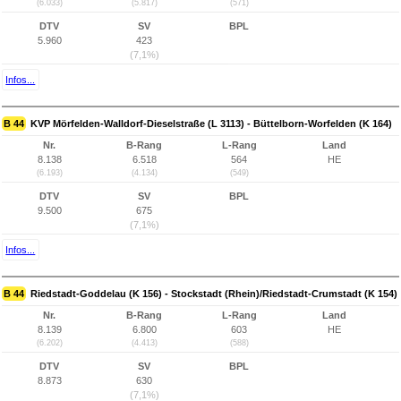
(6.033)
(5.817)
(571)
DTV
SV
BPL
5.960
423
(7,1%)
Infos...
B 44
KVP Mörfelden-Walldorf-Dieselstraße (L 3113) - Büttelborn-Worfelden (K 164)
Nr.
B-Rang
L-Rang
Land
8.138
6.518
564
HE
(6.193)
(4.134)
(549)
DTV
SV
BPL
9.500
675
(7,1%)
Infos...
B 44
Riedstadt-Goddelau (K 156) - Stockstadt (Rhein)/Riedstadt-Crumstadt (K 154)
Nr.
B-Rang
L-Rang
Land
8.139
6.800
603
HE
(6.202)
(4.413)
(588)
DTV
SV
BPL
8.873
630
(7,1%)