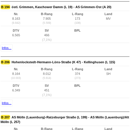
B 194
östl. Grimmen, Kaschower Damm (L 19) - AS Grimmen-Ost (A 20)
Nr.
B-Rang
L-Rang
Land
8.163
7.905
173
MV
(9.842)
(5.509)
(108)
DTV
SV
BPL
6.565
466
(7,1%)
Infos...
B 206
Hohenlockstedt-Hermann-Löns-Straße (K 47) - Kellinghusen (L 115)
Nr.
B-Rang
L-Rang
Land
8.164
8.012
374
SH
(10.003)
(5.614)
(273)
DTV
SV
BPL
6.349
451
(7,1%)
Infos...
B 207
AS Mölln (Lauenburg)-Ratzeburger Straße (L 199) - AS Mölln (Lauenburg)/Alt
Mölln (L 257)
Nr.
B-Rang
L-Rang
Land