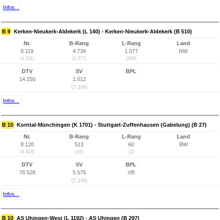
Infos...
B 9
Kerken-Nieukerk-Aldekerk (L 140) - Kerken-Nieukerk-Aldekerk (B 510)
Nr.
B-Rang
L-Rang
Land
8.119
4.734
1.077
NW
(4.231)
(2.377)
(498)
DTV
SV
BPL
14.250
1.012
(7,1%)
Infos...
B 10
Korntal-Münchingen (K 1701) - Stuttgart-Zuffenhausen (Gabelung) (B 27)
Nr.
B-Rang
L-Rang
Land
8.120
513
60
BW
(4.428)
(16)
(3)
DTV
SV
BPL
78.528
5.575
VB
(7,1%)
Infos...
B 10
AS Uhingen-West (L 1192) - AS Uhingen (B 297)