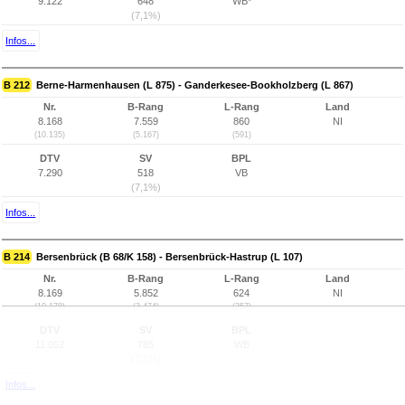
9.122
648
WB*
(7,1%)
Infos...
B 212
Berne-Harmenhausen (L 875) - Ganderkesee-Bookholzberg (L 867)
Nr.
B-Rang
L-Rang
Land
8.168
7.559
860
NI
(10.135)
(5.167)
(591)
DTV
SV
BPL
7.290
518
VB
(7,1%)
Infos...
B 214
Bersenbrück (B 68/K 158) - Bersenbrück-Hastrup (L 107)
Nr.
B-Rang
L-Rang
Land
8.169
5.852
624
NI
(10.178)
(3.474)
(357)
DTV
SV
BPL
11.052
785
WB
(7,1%)
Infos...