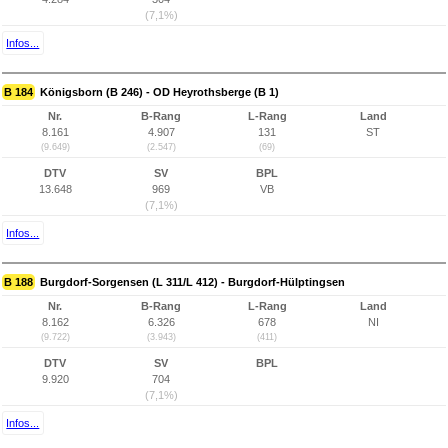
(7,1%)
Infos...
B 184
Königsborn (B 246) - OD Heyrothsberge (B 1)
Nr.
B-Rang
L-Rang
Land
8.161
4.907
131
ST
(9.649)
(2.547)
(69)
DTV
SV
BPL
13.648
969
VB
(7,1%)
Infos...
B 188
Burgdorf-Sorgensen (L 311/L 412) - Burgdorf-Hülptingsen
Nr.
B-Rang
L-Rang
Land
8.162
6.326
678
NI
(9.722)
(3.943)
(411)
DTV
SV
BPL
9.920
704
(7,1%)
Infos...