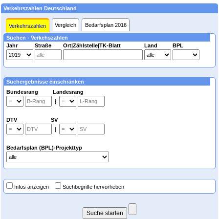
Verkehrszahlen Deutschland
Vergleich
Bedarfsplan 2016
Verkehrszahlen
Suchen - Verkehszahlen
Jahr
Straße
Ort|Zählstelle|TK-Blatt
Land
BPL
Suchergebnisse einschränken
Bundesrang Landesrang
|
DTV SV
|
Bedarfsplan (BPL)-Projekttyp
Infos anzeigen
Suchbegriffe hervorheben