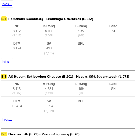
Infos...
B 4
Forsthaus Radauberg - Braunlage-Oderbrück (B 242)
Nr.
B-Rang
L-Rang
Land
8.112
8.106
935
NI
(3.412)
(5.708)
(666)
DTV
SV
BPL
6.174
438
(7,1%)
Infos...
B 5
AS Husum-Schleswiger Chausee (B 201) - Husum-Süd/Südermarsch (L 273)
Nr.
B-Rang
L-Rang
Land
8.113
4.381
169
SH
(3.507)
(2.038)
(68)
DTV
SV
BPL
15.414
1.094
(7,1%)
Infos...
B 5
Busenwurth (K 22) - Marne-Voigtsweg (K 20)