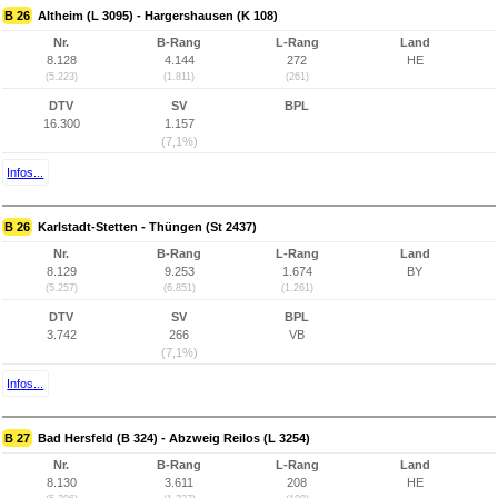
B 26
Altheim (L 3095) - Hargershausen (K 108)
Nr.
B-Rang
L-Rang
Land
8.128
4.144
272
HE
(5.223)
(1.811)
(261)
DTV
SV
BPL
16.300
1.157
(7,1%)
Infos...
B 26
Karlstadt-Stetten - Thüngen (St 2437)
Nr.
B-Rang
L-Rang
Land
8.129
9.253
1.674
BY
(5.257)
(6.851)
(1.261)
DTV
SV
BPL
3.742
266
VB
(7,1%)
Infos...
B 27
Bad Hersfeld (B 324) - Abzweig Reilos (L 3254)
Nr.
B-Rang
L-Rang
Land
8.130
3.611
208
HE