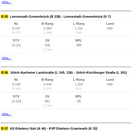
Infos...
B 55
Lennestadt-Grevenbrück (B 236) - Lennestadt-Grevenbrück (K 7)
Nr.
B-Rang
L-Rang
Land
8.147
5.063
1.161
NW
(6.879)
(2.698)
(580)
DTV
SV
BPL
13.211
938
WB
(7,1%)
Infos...
B 56
Jülich-Aachener Landstraße (L 14/L 136) - Jülich-Kirchberger Straße (L 241)
Nr.
B-Rang
L-Rang
Land
8.148
5.444
1.253
NW
(6.945)
(3.072)
(671)
DTV
SV
BPL
12.129
861
VB
(7,1%)
Infos...
B 57
AS Erkelenz-Süd (A 46) - KVP Erkelenz-Granterath (K 32)