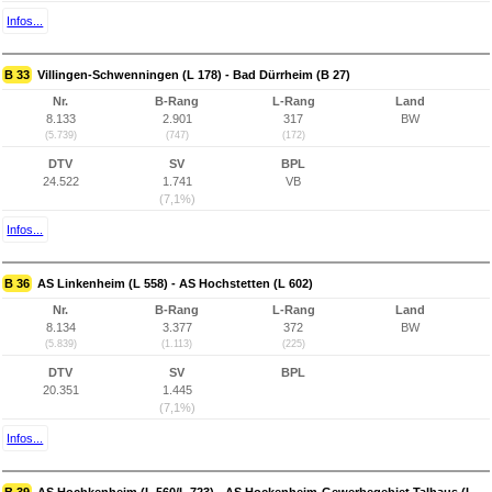
Infos...
B 33
Villingen-Schwenningen (L 178) - Bad Dürrheim (B 27)
Nr.
B-Rang
L-Rang
Land
8.133
2.901
317
BW
(5.739)
(747)
(172)
DTV
SV
BPL
24.522
1.741
VB
(7,1%)
Infos...
B 36
AS Linkenheim (L 558) - AS Hochstetten (L 602)
Nr.
B-Rang
L-Rang
Land
8.134
3.377
372
BW
(5.839)
(1.113)
(225)
DTV
SV
BPL
20.351
1.445
(7,1%)
Infos...