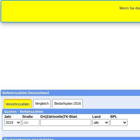
Wenn Sie die
Verkehrszahlen Deutschland
Vergleich
Bedarfsplan 2016
Verkehrszahlen
Suchen - Verkehszahlen
Jahr
Straße
Ort|Zählstelle|TK-Blatt
Land
BPL
Suchergebnisse einschränken