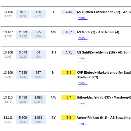
13.106
978
126
HE
A 45
AS Gießen-Lützellinden (32) - AK 
(1.626)
(922)
(115)
Infos...
13.107
2.823
665
NW
A 57
AS Goch (3) - AS Uedem (4)
(1.756)
(2.157)
(556)
Infos...
13.108
3.073
64
TH
A 71
AS Suhl/Zella-Mehlis (19) - AD Suhl
(2.065)
(2.225)
(55)
Infos...
13.109
7.538
857
NI
B 3
KVP Einbeck-Markoldendorfer Straße
(3.158)
(5.147)
(588)
Straße (K 503)
Infos...
13.110
8.456
1.893
NW
B 7
Brilon-Madfeld (L 637) - Marsberg-B
(3.875)
(6.056)
(1.307)
Infos...
13.111
5.809
1.081
BY
B 8
Atting-Rinkam (K 1) - AS Straubing
(4.197)
(3.432)
(668)
Infos...