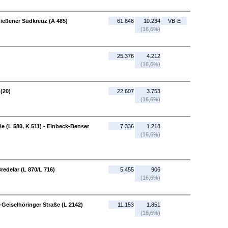
Gießener Südkreuz (A 485)
61.648
10.234
VB-E
(16,6%)
25.376
4.212
(16,6%)
 (20)
22.607
3.753
(16,6%)
 (L 580, K 511) - Einbeck-Benser
7.336
1.218
(16,6%)
redelar (L 870/L 716)
5.455
906
(16,6%)
-Geiselhöringer Straße (L 2142)
11.153
1.851
(16,6%)