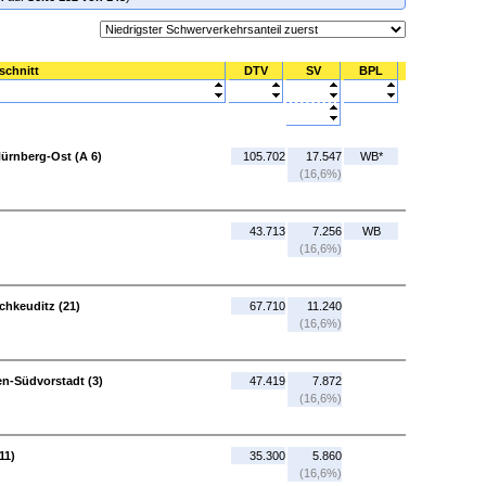
schnitt
DTV
SV
BPL
ürnberg-Ost (A 6)
105.702
17.547
WB*
(16,6%)
43.713
7.256
WB
(16,6%)
chkeuditz (21)
67.710
11.240
(16,6%)
en-Südvorstadt (3)
47.419
7.872
(16,6%)
11)
35.300
5.860
(16,6%)