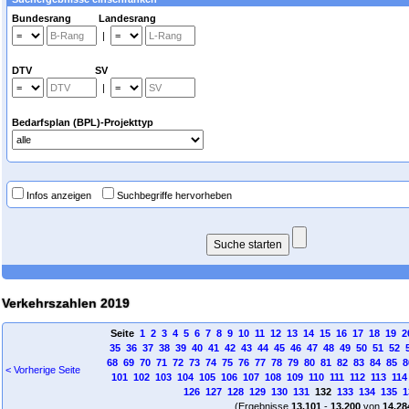
Bundesrang Landesrang
|
DTV SV
|
Bedarfsplan (BPL)-Projekttyp
Infos anzeigen
Suchbegriffe hervorheben
Verkehrszahlen 2019
Seite
1
2
3
4
5
6
7
8
9
10
11
12
13
14
15
16
17
18
19
2
35
36
37
38
39
40
41
42
43
44
45
46
47
48
49
50
51
52
68
69
70
71
72
73
74
75
76
77
78
79
80
81
82
83
84
85
8
< Vorherige Seite
101
102
103
104
105
106
107
108
109
110
111
112
113
114
126
127
128
129
130
131
132
133
134
135
1
(Ergebnisse
13.101
-
13.200
von
14.28