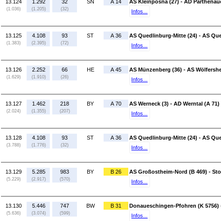
13.124
1.292
32
SN
A 14
AS Kleinpösna (27) - AD Parthenaue
(1.036)
(1.205)
(32)
Infos...
13.125
4.108
93
ST
A 36
AS Quedlinburg-Mitte (24) - AS Que
(1.383)
(2.395)
(72)
Infos...
13.126
2.252
66
HE
A 45
AS Münzenberg (36) - AS Wölfershe
(1.629)
(1.910)
(26)
Infos...
13.127
1.462
218
BY
A 70
AS Werneck (3) - AD Werntal (A 71)
(2.024)
(1.355)
(207)
Infos...
13.128
4.108
93
ST
A 36
AS Quedlinburg-Mitte (24) - AS Que
(3.788)
(1.776)
(32)
Infos...
13.129
5.285
983
BY
B 26
AS Großostheim-Nord (B 469) - Sto
(5.229)
(2.917)
(570)
Infos...
13.130
5.446
747
BW
B 31
Donaueschingen-Pfohren (K 5756) -
(5.636)
(3.074)
(599)
Infos...