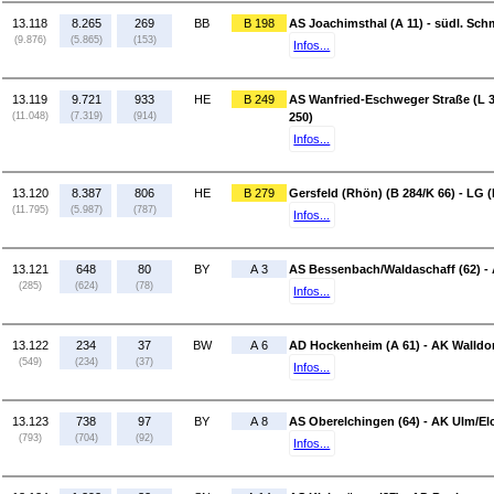
13.118
8.265
269
BB
B 198
AS Joachimsthal (A 11) - südl. Sch
(9.876)
(5.865)
(153)
Infos...
13.119
9.721
933
HE
B 249
AS Wanfried-Eschweger Straße (L 3
(11.048)
(7.319)
(914)
250)
Infos...
13.120
8.387
806
HE
B 279
Gersfeld (Rhön) (B 284/K 66) - LG 
(11.795)
(5.987)
(787)
Infos...
13.121
648
80
BY
A 3
AS Bessenbach/Waldaschaff (62) -
(285)
(624)
(78)
Infos...
13.122
234
37
BW
A 6
AD Hockenheim (A 61) - AK Walldor
(549)
(234)
(37)
Infos...
13.123
738
97
BY
A 8
AS Oberelchingen (64) - AK Ulm/El
(793)
(704)
(92)
Infos...