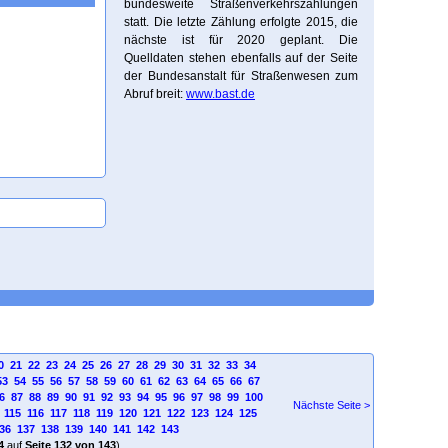
bundesweite Straßenverkehrszählungen
statt. Die letzte Zählung erfolgte 2015, die
nächste ist für 2020 geplant. Die
Quelldaten stehen ebenfalls auf der Seite
der Bundesanstalt für Straßenwesen zum
Abruf breit:
www.bast.de
0
21
22
23
24
25
26
27
28
29
30
31
32
33
34
53
54
55
56
57
58
59
60
61
62
63
64
65
66
67
6
87
88
89
90
91
92
93
94
95
96
97
98
99
100
Nächste Seite >
115
116
117
118
119
120
121
122
123
124
125
36
137
138
139
140
141
142
143
4
auf
Seite 132 von 143
)