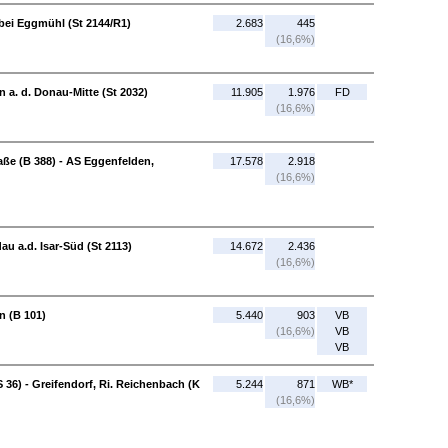
 bei Eggmühl (St 2144/R1)
2.683
445
(16,6%)
n a. d. Donau-Mitte (St 2032)
11.905
1.976
FD
(16,6%)
aße (B 388) - AS Eggenfelden,
17.578
2.918
(16,6%)
u a.d. Isar-Süd (St 2113)
14.672
2.436
(16,6%)
n (B 101)
5.440
903
VB
(16,6%)
VB
VB
S 36) - Greifendorf, Ri. Reichenbach (K
5.244
871
WB*
(16,6%)