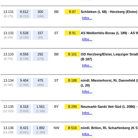
13.131
8.612
300
BB
B 87
Schlieben (L 68) - Herzberg (Elster)
(8.175)
(6.212)
(184)
Infos...
13.132
5.528
157
ST
B 91
AS Weißenfels-Borau (L 189) - AS W
(8.376)
(3.155)
(93)
Infos...
13.133
8.558
292
BB
B 101
OD Herzberg/Elster, Leipziger Stra
(8.731)
(6.158)
(176)
(B 187)
Infos...
13.134
9.404
475
ST
B 188
nördl. Miesterhorst, Ri. Dannefeld (
(9.745)
(7.002)
(409)
(L 20)
Infos...
13.135
8.318
1.561
BY
B 299
Neumarkt-Sankt Veit-Süd (L 2086) -
(12.215)
(5.918)
(1.148)
Infos...
13.136
8.421
1.882
NW
B 516
nördl. Brilon, Ri. Scharfenberg (K 57
(14.199)
(6.021)
(1.296)
Infos...