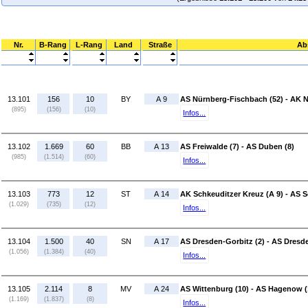
Nr.
B-Rang
L-Rang
Land
Straße
Ab
13.101
156
10
BY
A 9
AS Nürnberg-Fischbach (52) - AK N
(895)
(156)
(10)
Infos...
13.102
1.669
60
BB
A 13
AS Freiwalde (7) - AS Duben (8)
(985)
(1.514)
(60)
Infos...
13.103
773
12
ST
A 14
AK Schkeuditzer Kreuz (A 9) - AS S
(1.029)
(735)
(12)
Infos...
13.104
1.500
40
SN
A 17
AS Dresden-Gorbitz (2) - AS Dresd
(1.056)
(1.384)
(40)
Infos...
13.105
2.114
8
MV
A 24
AS Wittenburg (10) - AS Hagenow (
(1.169)
(1.837)
(8)
Infos...