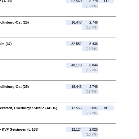
 (A 38)
52.560
8.778
FD
(16,7%)
dlinburg-Ost (25)
16.443
2.746
(16,7%)
im (37)
32.552
5.436
(16,7%)
48.170
8.044
(16,7%)
dlinburg-Ost (25)
16.443
2.746
(16,7%)
ckstadt, Oberburger Straße (AB 16)
12.556
2.097
VB
(16,7%)
 KVP Geisingen (L 185)
12.124
2.025
(16,7%)