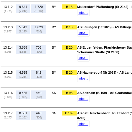
13.112
9.644
1.720
BY
B 15
Mallersdorf-Pfaffenberg (St 2142) -
(4.775)
(7.242)
(1.307)
Infos...
13.113
5.513
1.029
BY
B 16
AS Lauingen (St 2025) - AS Dillinge
(4.872)
(3.140)
(616)
Infos...
13.114
3.858
705
BY
B 20
AS Eggenfelden, Pfarrkirchener Str
(5.086)
(1.546)
(300)
Schönauer Straße (St 2108)
Infos...
13.115
4.595
842
BY
B 20
AS Haunersdorf (St 2083) - AS Landa
(5.091)
(2.244)
(433)
Infos...
13.116
8.465
440
SN
B 98
AS Zeithain (B 169) - AS Großenhai
(8.638)
(6.065)
(348)
Infos...
13.117
8.561
448
SN
B 169
AS östl. Reichenbach, Ri. Etzdorf (
(9.175)
(6.161)
(356)
8215)
Infos...