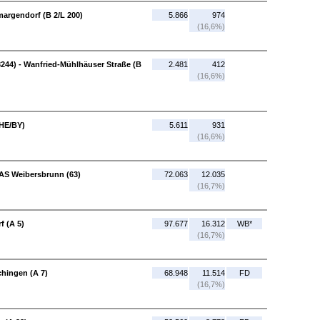
margendorf (B 2/L 200)
5.866
974
(16,6%)
244) - Wanfried-Mühlhäuser Straße (B
2.481
412
(16,6%)
(HE/BY)
5.611
931
(16,6%)
 AS Weibersbrunn (63)
72.063
12.035
(16,7%)
f (A 5)
97.677
16.312
WB*
(16,7%)
chingen (A 7)
68.948
11.514
FD
(16,7%)