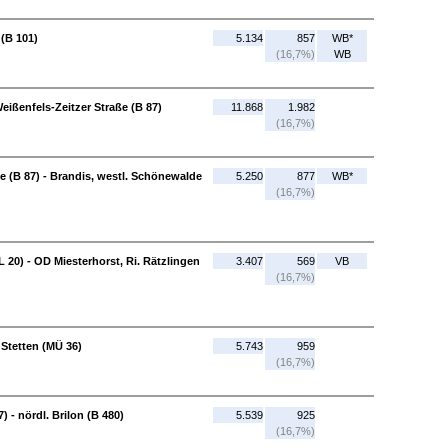
 (B 101)
5.134
857
WB*
(16,7%)
WB
eißenfels-Zeitzer Straße (B 87)
11.868
1.982
(16,7%)
ße (B 87) - Brandis, westl. Schönewalde
5.250
877
WB*
(16,7%)
L 20) - OD Miesterhorst, Ri. Rätzlingen
3.407
569
VB
(16,7%)
 Stetten (MÜ 36)
5.743
959
(16,7%)
) - nördl. Brilon (B 480)
5.539
925
(16,7%)