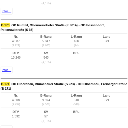
(4,1%)
Infos...
B 170
OD Runteil, Obernaundorfer Straße (K 9014) - OD Possendorf,
Poisentalstraße (S 36)
Nr.
B-Rang
L-Rang
Land
4.307
5.047
166
SN
(9.221)
(2.683)
(74)
DTV
SV
BPL
13.248
543
(4,1%)
Infos...
B 171
OD Olbernhau, Blumenauer Straße (S 223) - OD Olbernhau, Freiberger Straße
(B 171)
Nr.
B-Rang
L-Rang
Land
4.308
9.974
610
SN
(9.237)
(7.570)
(518)
DTV
SV
BPL
1.392
57
(4,1%)