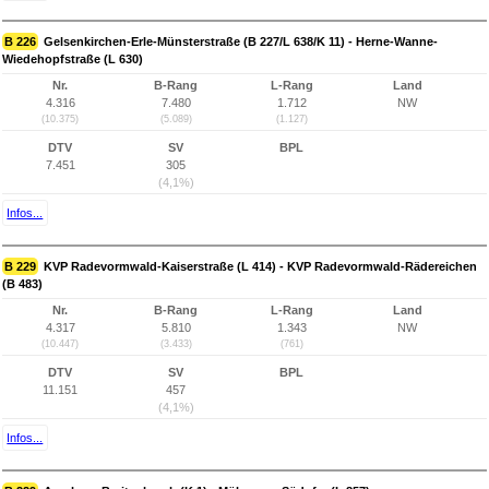
B 226
Gelsenkirchen-Erle-Münsterstraße (B 227/L 638/K 11) - Herne-Wanne-
Wiedehopfstraße (L 630)
Nr.
B-Rang
L-Rang
Land
4.316
7.480
1.712
NW
(10.375)
(5.089)
(1.127)
DTV
SV
BPL
7.451
305
(4,1%)
Infos...
B 229
KVP Radevormwald-Kaiserstraße (L 414) - KVP Radevormwald-Rädereichen
(B 483)
Nr.
B-Rang
L-Rang
Land
4.317
5.810
1.343
NW
(10.447)
(3.433)
(761)
DTV
SV
BPL
11.151
457
(4,1%)
Infos...