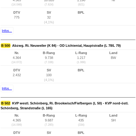
4.363
10.028
1.190
NI
(14.046)
(7.624)
(921)
DTV
SV
BPL
775
32
(4,1%)
Infos...
B 500
Abzwg. Ri. Neuweiler (K 84) - OD Lichtental, Hauptstraße (L 78/L 79)
Nr.
B-Rang
L-Rang
Land
4.364
9.738
1.217
BW
(14.072)
(7.336)
(1.066)
DTV
SV
BPL
2.432
100
(4,1%)
Infos...
B 502
KVP westl. Schönberg, Ri. Brookwisch/Fiefbergen (L 50) - KVP nord-östl.
Schönberg, Strandstraße (L 165)
Nr.
B-Rang
L-Rang
Land
4.365
9.687
435
SH
(14.099)
(7.285)
(334)
DTV
SV
BPL