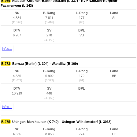
B 269
Nalbach-Körprich-Bahnhofstraße (L 337) - KVP Nalbach-Körprich-
Fasanenweg (L 143)
Nr.
B-Rang
L-Rang
Land
4.334
7.811
177
SL
(11.596)
(5.416)
(98)
DTV
SV
BPL
6.787
278
VB
(4,1%)
Infos...
B 273
Bernau (Berlin) (L 304) - Wandlitz (B 109)
Nr.
B-Rang
L-Rang
Land
4.335
5.902
172
BB
(11.672)
(3.523)
(61)
DTV
SV
BPL
10.919
448
(4,1%)
Infos...
B 275
Usingen-Merzhausen (K 740) - Usingen-Wilhelmsdorf (L 3063)
Nr.
B-Rang
L-Rang
Land
4.336
8.053
774
HE