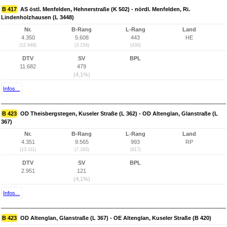
B 417
AS östl. Menfelden, Hehnerstraße (K 502) - nördl. Menfelden, Ri.
Lindenholzhausen (L 3448)
Nr.
B-Rang
L-Rang
Land
4.350
5.608
443
HE
(12.948)
(3.234)
(430)
DTV
SV
BPL
11.682
479
(4,1%)
Infos...
B 423
OD Theisbergstegen, Kuseler Straße (L 362) - OD Altenglan, Glanstraße (L
367)
Nr.
B-Rang
L-Rang
Land
4.351
9.565
993
RP
(13.111)
(7.163)
(817)
DTV
SV
BPL
2.951
121
(4,1%)
Infos...
B 423
OD Altenglan, Glanstraße (L 367) - OE Altenglan, Kuseler Straße (B 420)