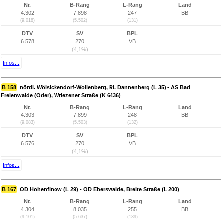
Nr.
B-Rang
L-Rang
Land
4.302
7.898
247
BB
(9.018)
(5.502)
(131)
DTV
SV
BPL
6.578
270
VB
(4,1%)
Infos...
B 158
nördl. Wölsickendorf-Wollenberg, Ri. Dannenberg (L 35) - AS Bad
Freienwalde (Oder), Wriezener Straße (K 6436)
Nr.
B-Rang
L-Rang
Land
4.303
7.899
248
BB
(9.083)
(5.503)
(132)
DTV
SV
BPL
6.576
270
VB
(4,1%)
Infos...
B 167
OD Hohenfinow (L 29) - OD Eberswalde, Breite Straße (L 200)
Nr.
B-Rang
L-Rang
Land
4.304
8.035
255
BB
(9.101)
(5.637)
(139)