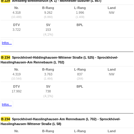
B 229
Arnsberg-Breitenbruch (K 1) - Möhnesee-Südufer (L 857)
Nr.
B-Rang
L-Rang
Land
4.318
9.262
1.996
NW
(10.488)
(6.860)
(1.409)
DTV
SV
BPL
3.722
153
(4,1%)
Infos...
B 234
Sprockhövel-Hiddinghausen-Wittener Straße (L 525) - Sprockhövel-
Hasslinghausen-Am Rennebaum (L 702)
Nr.
B-Rang
L-Rang
Land
4.319
3.763
837
NW
(10.544)
(1.464)
(264)
DTV
SV
BPL
17.992
738
(4,1%)
Infos...
B 234
Sprockhövel-Hasslinghausen-Am Rennebaum (L 702) - Sprockhövel-
Hasslinghausen-Wittener Straße (L 58)
Nr.
B-Rang
L-Rang
Land