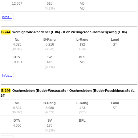
12.637
518
VB
(4,1%)
VB
Infos...
B 244
Wernigerode-Reddeber (L 86) - KVP Wernigerode-Dornbergsweg (L 86)
Nr.
B-Rang
L-Rang
Land
4.323
6.216
192
ST
(10.860)
(3.835)
(128)
DTV
SV
BPL
10.191
418
VB
(4,1%)
Infos...
B 246
Oschersleben (Bode)-Weststraße - Oschersleben (Bode)-Puschkinstraße (L
24)
Nr.
B-Rang
L-Rang
Land
4.324
8.980
423
ST
(10.895)
(6.579)
(357)
DTV
SV
BPL
4.350
178
(4,1%)