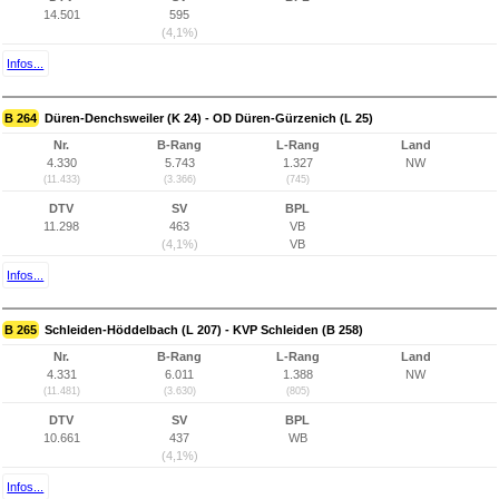
14.501
595
(4,1%)
Infos...
B 264
Düren-Denchsweiler (K 24) - OD Düren-Gürzenich (L 25)
Nr.
B-Rang
L-Rang
Land
4.330
5.743
1.327
NW
(11.433)
(3.366)
(745)
DTV
SV
BPL
11.298
463
VB
(4,1%)
VB
Infos...
B 265
Schleiden-Höddelbach (L 207) - KVP Schleiden (B 258)
Nr.
B-Rang
L-Rang
Land
4.331
6.011
1.388
NW
(11.481)
(3.630)
(805)
DTV
SV
BPL
10.661
437
WB
(4,1%)
Infos...