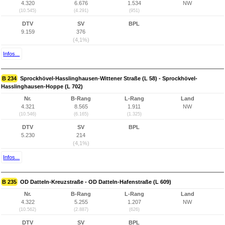
4.320
6.676
1.534
NW
(10.545)
(4.291)
(951)
DTV
SV
BPL
9.159
376
(4,1%)
Infos...
B 234
Sprockhövel-Hasslinghausen-Wittener Straße (L 58) - Sprockhövel-
Hasslinghausen-Hoppe (L 702)
Nr.
B-Rang
L-Rang
Land
4.321
8.565
1.911
NW
(10.546)
(6.165)
(1.325)
DTV
SV
BPL
5.230
214
(4,1%)
Infos...
B 235
OD Datteln-Kreuzstraße - OD Datteln-Hafenstraße (L 609)
Nr.
B-Rang
L-Rang
Land
4.322
5.255
1.207
NW
(10.562)
(2.887)
(626)
DTV
SV
BPL