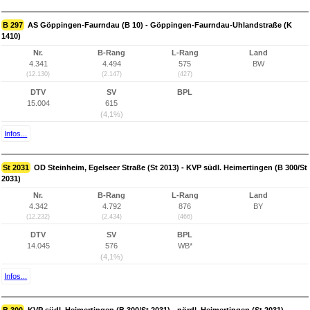
B 297
AS Göppingen-Faurndau (B 10) - Göppingen-Faurndau-Uhlandstraße (K
1410)
Nr.
B-Rang
L-Rang
Land
4.341
4.494
575
BW
(12.130)
(2.147)
(427)
DTV
SV
BPL
15.004
615
(4,1%)
Infos...
St 2031
OD Steinheim, Egelseer Straße (St 2013) - KVP südl. Heimertingen (B 300/St
2031)
Nr.
B-Rang
L-Rang
Land
4.342
4.792
876
BY
(12.232)
(2.434)
(466)
DTV
SV
BPL
14.045
576
WB*
(4,1%)
Infos...