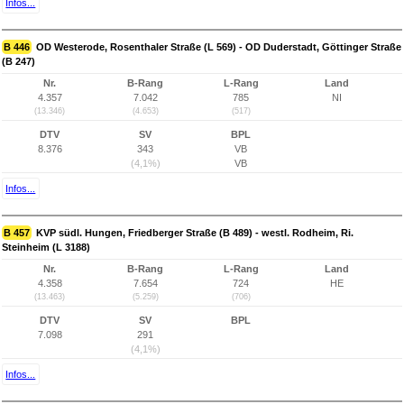
Infos...
B 446
OD Westerode, Rosenthaler Straße (L 569) - OD Duderstadt, Göttinger Straße
(B 247)
Nr.
B-Rang
L-Rang
Land
4.357
7.042
785
NI
(13.346)
(4.653)
(517)
DTV
SV
BPL
8.376
343
VB
(4,1%)
VB
Infos...
B 457
KVP südl. Hungen, Friedberger Straße (B 489) - westl. Rodheim, Ri.
Steinheim (L 3188)
Nr.
B-Rang
L-Rang
Land
4.358
7.654
724
HE
(13.463)
(5.259)
(706)
DTV
SV
BPL
7.098
291
(4,1%)
Infos...