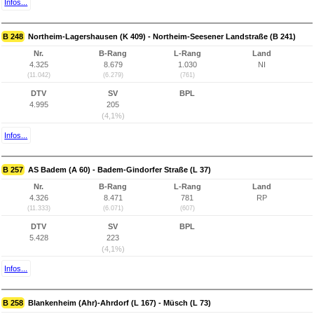
Infos...
B 248
Northeim-Lagershausen (K 409) - Northeim-Seesener Landstraße (B 241)
Nr.
B-Rang
L-Rang
Land
4.325
8.679
1.030
NI
(11.042)
(6.279)
(761)
DTV
SV
BPL
4.995
205
(4,1%)
Infos...
B 257
AS Badem (A 60) - Badem-Gindorfer Straße (L 37)
Nr.
B-Rang
L-Rang
Land
4.326
8.471
781
RP
(11.333)
(6.071)
(607)
DTV
SV
BPL
5.428
223
(4,1%)
Infos...
B 258
Blankenheim (Ahr)-Ahrdorf (L 167) - Müsch (L 73)