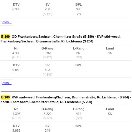
DTV
SV
BPL
6.303
258
WB
(4,1%)
VB
Infos...
B 169
OD Frankenberg/Sachsen, Chemnitzer Straße (B 180) - KVP süd-westl.
Frankenberg/Sachsen, Brunnenstraße, Ri. Lichtenau (S 204)
Nr.
B-Rang
L-Rang
Land
4.305
6.361
249
SN
(9.181)
(3.977)
(157)
DTV
SV
BPL
9.840
403
(4,1%)
Infos...
B 169
KVP süd-westl. Frankenberg/Sachsen, Brunnenstraße, Ri. Lichtenau (S 204) -
nördl. Eberesdorf, Chemnitzer Straße, Ri. Lichtenau (S 200)
Nr.
B-Rang
L-Rang
Land
4.306
8.222
414
SN
(9.182)
(5.822)
(322)
DTV
SV
BPL
5.953
244