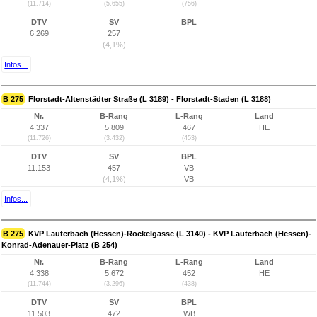
(11.714)
(5.655)
(756)
DTV
SV
BPL
6.269
257
(4,1%)
Infos...
B 275
Florstadt-Altenstädter Straße (L 3189) - Florstadt-Staden (L 3188)
Nr.
B-Rang
L-Rang
Land
4.337
5.809
467
HE
(11.726)
(3.432)
(453)
DTV
SV
BPL
11.153
457
VB
(4,1%)
VB
Infos...
B 275
KVP Lauterbach (Hessen)-Rockelgasse (L 3140) - KVP Lauterbach (Hessen)-
Konrad-Adenauer-Platz (B 254)
Nr.
B-Rang
L-Rang
Land
4.338
5.672
452
HE
(11.744)
(3.296)
(438)
DTV
SV
BPL
11.503
472
WB