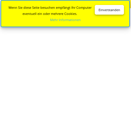
Diese Seite wird nicht mehr aktualisiert.
Zur neuen Seite
Wenn Sie diese Seite besuchen empfängt Ihr Computer
Einverstanden
eventuell ein oder mehrere Cookies.
Mehr Informationen