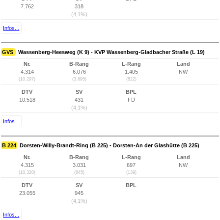
7.762
318
(4,1%)
Infos...
GVS
Wassenberg-Heesweg (K 9) - KVP Wassenberg-Gladbacher Straße (L 19)
Nr.
B-Rang
L-Rang
Land
4.314
6.076
1.405
NW
(10.297)
(3.695)
(822)
DTV
SV
BPL
10.518
431
FD
(4,1%)
Infos...
B 224
Dorsten-Willy-Brandt-Ring (B 225) - Dorsten-An der Glashütte (B 225)
Nr.
B-Rang
L-Rang
Land
4.315
3.031
697
NW
(10.320)
(845)
(139)
DTV
SV
BPL
23.055
945
(4,1%)
Infos...