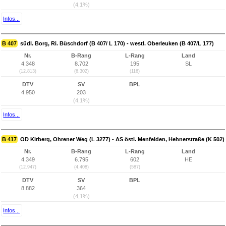
(4,1%)
Infos...
B 407
südl. Borg, Ri. Büschdorf (B 407/ L 170) - westl. Oberleuken (B 407/L 177)
Nr.
B-Rang
L-Rang
Land
4.348
8.702
195
SL
(12.813)
(6.302)
(116)
DTV
SV
BPL
4.950
203
(4,1%)
Infos...
B 417
OD Kirberg, Ohrener Weg (L 3277) - AS östl. Menfelden, Hehnerstraße (K 502)
Nr.
B-Rang
L-Rang
Land
4.349
6.795
602
HE
(12.947)
(4.408)
(587)
DTV
SV
BPL
8.882
364
(4,1%)
Infos...