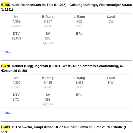
B 466
südl. Reichenbach im Täle (L 1218) - Geislingen/Steige, Wiesensteiger Straße
(L 1231)
Nr.
B-Rang
L-Rang
Land
4.359
5.157
702
BW
(13.600)
(2.791)
(554)
DTV
SV
BPL
12.931
530
(4,1%)
Infos...
B 478
Hennef (Sieg)-Ingersau (B 507) - westl. Ruppichteroth-Schönenberg, Ri.
Hänscheid (L 86)
Nr.
B-Rang
L-Rang
Land
4.360
6.415
1.481
NW
(13.897)
(4.031)
(898)
DTV
SV
BPL
9.724
399
(4,1%)
Infos...
B 483
OD Schwelm, Hauptstraße - KVP süd-östl. Schwelm, Frankfurter Straße (L
527)