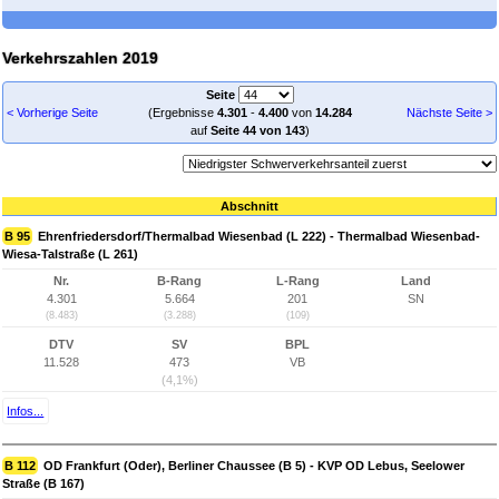
Verkehrszahlen 2019
Seite
< Vorherige Seite
(Ergebnisse
4.301
-
4.400
von
14.284
Nächste Seite >
auf
Seite 44 von 143
)
Abschnitt
B 95
Ehrenfriedersdorf/Thermalbad Wiesenbad (L 222) - Thermalbad Wiesenbad-
Wiesa-Talstraße (L 261)
Nr.
B-Rang
L-Rang
Land
4.301
5.664
201
SN
(8.483)
(3.288)
(109)
DTV
SV
BPL
11.528
473
VB
(4,1%)
Infos...
B 112
OD Frankfurt (Oder), Berliner Chaussee (B 5) - KVP OD Lebus, Seelower
Straße (B 167)