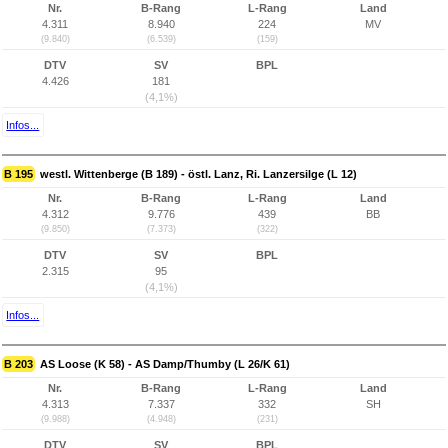
Nr.
B-Rang
L-Rang
Land
4.311
8.940
224
MV
(9.840)
(6.539)
(159)
DTV
SV
BPL
4.426
181
(4,1%)
Infos...
B 195
westl. Wittenberge (B 189) - östl. Lanz, Ri. Lanzersilge (L 12)
Nr.
B-Rang
L-Rang
Land
4.312
9.776
439
BB
(9.850)
(7.373)
(322)
DTV
SV
BPL
2.315
95
(4,1%)
Infos...
B 203
AS Loose (K 58) - AS Damp/Thumby (L 26/K 61)
Nr.
B-Rang
L-Rang
Land
4.313
7.337
332
SH
(9.988)
(4.948)
(231)
DTV
SV
BPL