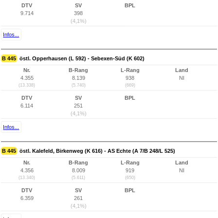
DTV
SV
BPL
9.714
398
(4,1%)
Infos...
B 445
östl. Opperhausen (L 592) - Sebexen-Süd (K 602)
Nr.
B-Rang
L-Rang
Land
4.355
8.139
938
NI
(13.338)
(5.740)
(669)
DTV
SV
BPL
6.114
251
(4,1%)
Infos...
B 445
östl. Kalefeld, Birkenweg (K 616) - AS Echte (A 7/B 248/L 525)
Nr.
B-Rang
L-Rang
Land
4.356
8.009
919
NI
(13.340)
(5.611)
(650)
DTV
SV
BPL
6.359
261
(4,1%)