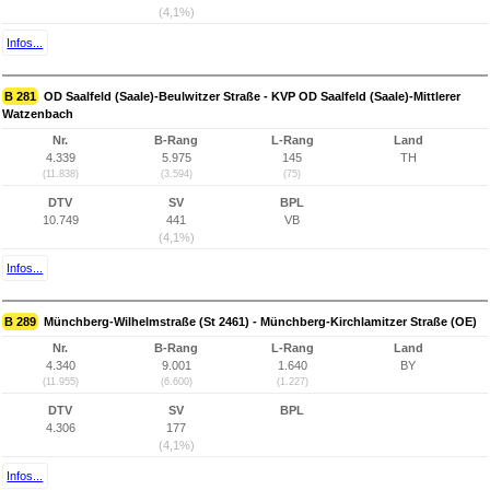
(4,1%)
Infos...
B 281
OD Saalfeld (Saale)-Beulwitzer Straße - KVP OD Saalfeld (Saale)-Mittlerer
Watzenbach
Nr.
B-Rang
L-Rang
Land
4.339
5.975
145
TH
(11.838)
(3.594)
(75)
DTV
SV
BPL
10.749
441
VB
(4,1%)
Infos...
B 289
Münchberg-Wilhelmstraße (St 2461) - Münchberg-Kirchlamitzer Straße (OE)
Nr.
B-Rang
L-Rang
Land
4.340
9.001
1.640
BY
(11.955)
(6.600)
(1.227)
DTV
SV
BPL
4.306
177
(4,1%)
Infos...