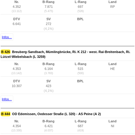
Nr.
B-Rang
L-Rang
Land
4.352
7.871
697
RP
(13.112)
(5.475)
(526)
DTV
SV
BPL
6.641
272
(4,1%)
Infos...
B 426
Breuberg-Sandbach, Mümlingbrücke, Ri. K 212 - west. Rai-Breitenbach, Ri.
Lützel-Wiebelsbach (L 3259)
Nr.
B-Rang
L-Rang
Land
4.353
6.164
515
HE
(13.142)
(3.783)
(500)
DTV
SV
BPL
10.307
423
(4,1%)
Infos...
B 444
OD Edemissen, Oedesser Straße (L 320) - AS Peine (A 2)
Nr.
B-Rang
L-Rang
Land
4.354
6.421
687
NI
(13.330)
(4.037)
(419)