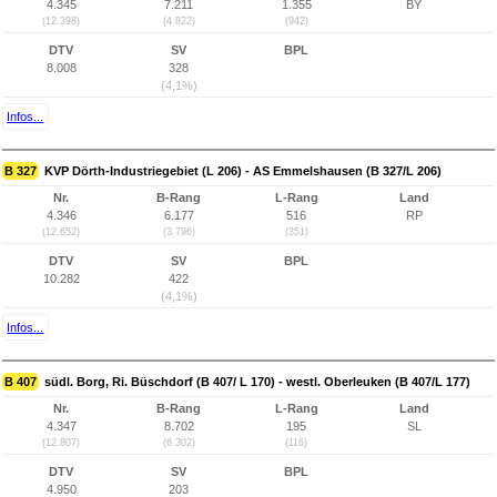
4.345
7.211
1.355
BY
(12.398)
(4.822)
(942)
DTV
SV
BPL
8.008
328
(4,1%)
Infos...
B 327
KVP Dörth-Industriegebiet (L 206) - AS Emmelshausen (B 327/L 206)
Nr.
B-Rang
L-Rang
Land
4.346
6.177
516
RP
(12.652)
(3.796)
(351)
DTV
SV
BPL
10.282
422
(4,1%)
Infos...
B 407
südl. Borg, Ri. Büschdorf (B 407/ L 170) - westl. Oberleuken (B 407/L 177)
Nr.
B-Rang
L-Rang
Land
4.347
8.702
195
SL
(12.807)
(6.302)
(116)
DTV
SV
BPL
4.950
203