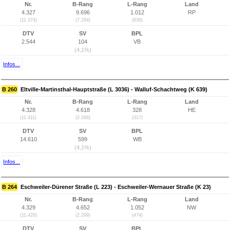
Nr.
B-Rang
L-Rang
Land
4.327
9.696
1.012
RP
(11.374)
(7.294)
(836)
DTV
SV
BPL
2.544
104
VB
(4,1%)
Infos...
B 260
Eltville-Martinsthal-Hauptstraße (L 3036) - Walluf-Schachtweg (K 639)
Nr.
B-Rang
L-Rang
Land
4.328
4.618
328
HE
(11.411)
(2.266)
(317)
DTV
SV
BPL
14.610
599
WB
(4,1%)
Infos...
B 264
Eschweiler-Dürener Straße (L 223) - Eschweiler-Wernauer Straße (K 23)
Nr.
B-Rang
L-Rang
Land
4.329
4.652
1.052
NW
(11.428)
(2.299)
(474)
DTV
SV
BPL