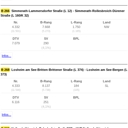
B 266
Simmerath-Lammersdorfer Straße (L 12) - Simmerath-Rollesbroich-Dürener
Straße (L 160/K 32)
Nr.
B-Rang
L-Rang
Land
4.332
7.668
1.750
NW
(11.501)
(5.273)
(1.165)
DTV
SV
BPL
7.079
290
(4,1%)
Infos...
B 268
Losheim am See-Britten-Brittener Straße (L 374) - Losheim am See-Bergen (L
373)
Nr.
B-Rang
L-Rang
Land
4.333
8.137
184
SL
(11.546)
(5.738)
(105)
DTV
SV
BPL
6.116
251
(4,1%)
Infos...