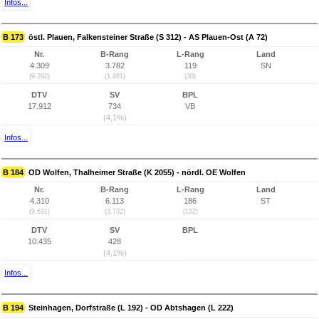
Infos...
B 173
östl. Plauen, Falkensteiner Straße (S 312) - AS Plauen-Ost (A 72)
Nr.
B-Rang
L-Rang
Land
4.309
3.782
119
SN
(9.292)
(1.481)
(30)
DTV
SV
BPL
17.912
734
VB
(4,1%)
Infos...
B 184
OD Wolfen, Thalheimer Straße (K 2055) - nördl. OE Wolfen
Nr.
B-Rang
L-Rang
Land
4.310
6.113
186
ST
(9.631)
(3.732)
(122)
DTV
SV
BPL
10.435
428
(4,1%)
Infos...
B 194
Steinhagen, Dorfstraße (L 192) - OD Abtshagen (L 222)