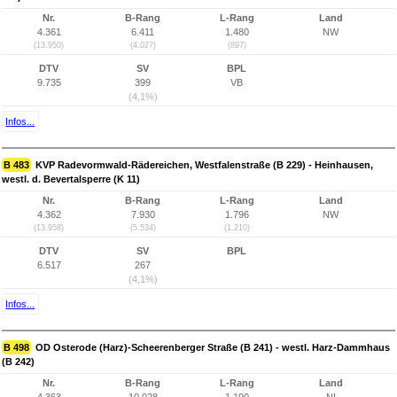
Nr.
B-Rang
L-Rang
Land
4.361
6.411
1.480
NW
(13.950)
(4.027)
(897)
DTV
SV
BPL
9.735
399
VB
(4,1%)
Infos...
B 483
KVP Radevormwald-Rädereichen, Westfalenstraße (B 229) - Heinhausen,
westl. d. Bevertalsperre (K 11)
Nr.
B-Rang
L-Rang
Land
4.362
7.930
1.796
NW
(13.958)
(5.534)
(1.210)
DTV
SV
BPL
6.517
267
(4,1%)
Infos...
B 498
OD Osterode (Harz)-Scheerenberger Straße (B 241) - westl. Harz-Dammhaus
(B 242)
Nr.
B-Rang
L-Rang
Land