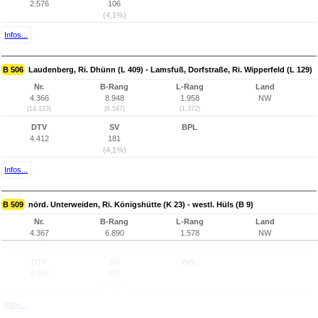
2.576
106
(4,1%)
Infos...
B 506
Laudenberg, Ri. Dhünn (L 409) - Lamsfuß, Dorfstraße, Ri. Wipperfeld (L 129)
Nr.
B-Rang
L-Rang
Land
4.366
8.948
1.958
NW
(14.123)
(6.547)
(1.372)
DTV
SV
BPL
4.412
181
(4,1%)
Infos...
B 509
nörd. Unterweiden, Ri. Königshütte (K 23) - westl. Hüls (B 9)
Nr.
B-Rang
L-Rang
Land
4.367
6.890
1.578
NW
(14.149)
(4.503)
(995)
DTV
SV
BPL
8.698
357
(4,1%)
Infos...