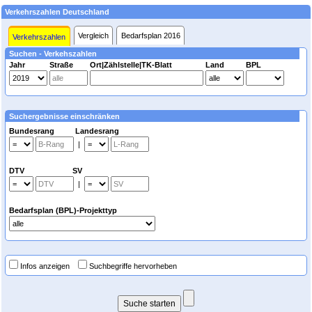
Verkehrszahlen Deutschland
Vergleich
Bedarfsplan 2016
Verkehrszahlen
Suchen - Verkehszahlen
Jahr
Straße
Ort|Zählstelle|TK-Blatt
Land
BPL
Suchergebnisse einschränken
Bundesrang Landesrang
|
DTV SV
|
Bedarfsplan (BPL)-Projekttyp
Infos anzeigen
Suchbegriffe hervorheben