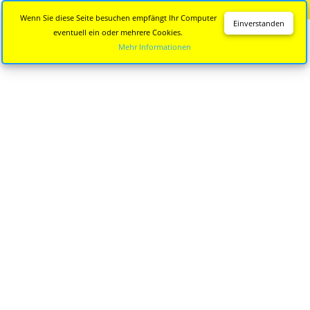
Diese Seite wird nicht mehr aktualisiert.
Zur neuen Seite
Wenn Sie diese Seite besuchen empfängt Ihr Computer
Einverstanden
eventuell ein oder mehrere Cookies.
Mehr Informationen