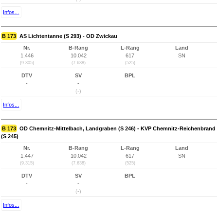
Infos...
B 173
AS Lichtentanne (S 293) - OD Zwickau
Nr.
B-Rang
L-Rang
Land
1.446
10.042
617
SN
(9.305)
(7.638)
(525)
DTV
SV
BPL
-
-
(-)
Infos...
B 173
OD Chemnitz-Mittelbach, Landgraben (S 246) - KVP Chemnitz-Reichenbrand
(S 245)
Nr.
B-Rang
L-Rang
Land
1.447
10.042
617
SN
(9.315)
(7.638)
(525)
DTV
SV
BPL
-
-
(-)
Infos...