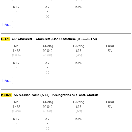
DTV
SV
BPL
-
-
(-)
Infos...
B 174
OD Chemnitz - Chemnitz, Bahnhofstraße (B 169/B 173)
Nr.
B-Rang
L-Rang
Land
1.465
10.042
617
SN
(9.365)
(7.638)
(525)
DTV
SV
BPL
-
-
(-)
Infos...
K 8021
AS Nossen-Nord (A 14) - Kreisgrenze süd-östl. Choren
Nr.
B-Rang
L-Rang
Land
1.466
10.042
617
SN
(9.368)
(7.638)
(525)
DTV
SV
BPL
-
-
(-)