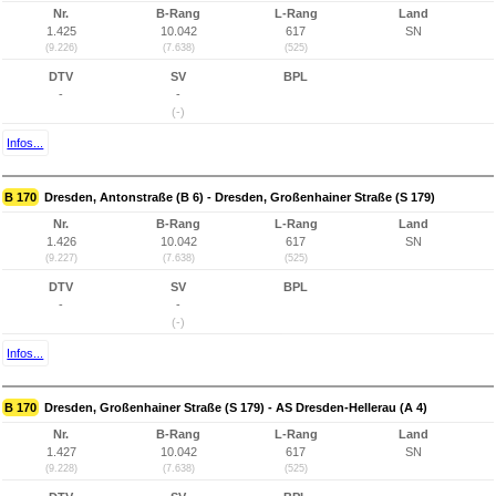
Nr.
B-Rang
L-Rang
Land
1.425
10.042
617
SN
(9.226)
(7.638)
(525)
DTV
SV
BPL
-
-
(-)
Infos...
B 170
Dresden, Antonstraße (B 6) - Dresden, Großenhainer Straße (S 179)
Nr.
B-Rang
L-Rang
Land
1.426
10.042
617
SN
(9.227)
(7.638)
(525)
DTV
SV
BPL
-
-
(-)
Infos...
B 170
Dresden, Großenhainer Straße (S 179) - AS Dresden-Hellerau (A 4)
Nr.
B-Rang
L-Rang
Land
1.427
10.042
617
SN
(9.228)
(7.638)
(525)