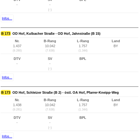
-
-
(-)
Infos...
B 173
OD Hof, Kulbacher Straße - OD Hof, Jahnstraße (B 15)
Nr.
B-Rang
L-Rang
Land
1.437
10.042
1.757
BY
(9.280)
(7.638)
(1.344)
DTV
SV
BPL
-
-
(-)
Infos...
B 173
OD Hof, Schleizer Straße (B 2) - östl. OA Hof, Pfarrer-Kneipp-Weg
Nr.
B-Rang
L-Rang
Land
1.438
10.042
1.757
BY
(9.281)
(7.638)
(1.344)
DTV
SV
BPL
-
-
(-)
Infos...