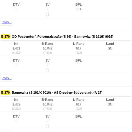
DTV
SV
BPL
-
-
FD
(-)
Infos...
B 170
OD Possendorf, Poisentalstraße (S 36) - Bannewitz (S 191/K 9016)
Nr.
B-Rang
L-Rang
Land
1.421
10.042
617
SN
(9.222)
(7.638)
(525)
DTV
SV
BPL
-
-
(-)
Infos...
B 170
Bannewitz (S 191/K 9016) - AS Dresden-Südvorstadt (A 17)
Nr.
B-Rang
L-Rang
Land
1.422
10.042
617
SN
(9.223)
(7.638)
(525)
DTV
SV
BPL
-
-
(-)