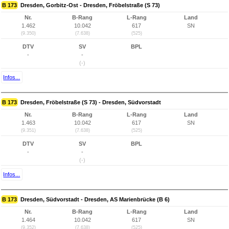
B 173
Dresden, Gorbitz-Ost - Dresden, Fröbelstraße (S 73)
Nr.
B-Rang
L-Rang
Land
1.462
10.042
617
SN
(9.350)
(7.638)
(525)
DTV
SV
BPL
-
-
(-)
Infos...
B 173
Dresden, Fröbelstraße (S 73) - Dresden, Südvorstadt
Nr.
B-Rang
L-Rang
Land
1.463
10.042
617
SN
(9.351)
(7.638)
(525)
DTV
SV
BPL
-
-
(-)
Infos...
B 173
Dresden, Südvorstadt - Dresden, AS Marienbrücke (B 6)
Nr.
B-Rang
L-Rang
Land
1.464
10.042
617
SN
(9.352)
(7.638)
(525)