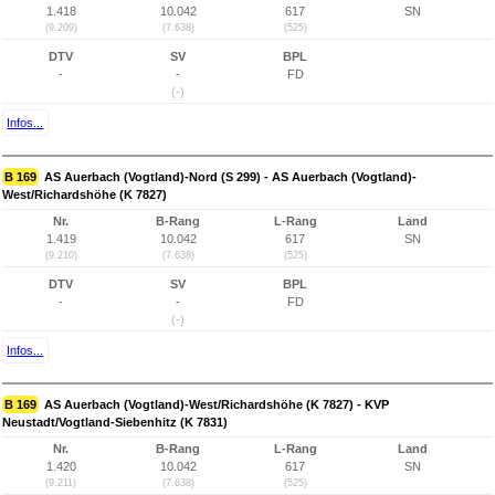
1.418
10.042
617
SN
(9.209)
(7.638)
(525)
DTV
SV
BPL
-
-
FD
(-)
Infos...
B 169
AS Auerbach (Vogtland)-Nord (S 299) - AS Auerbach (Vogtland)-
West/Richardshöhe (K 7827)
Nr.
B-Rang
L-Rang
Land
1.419
10.042
617
SN
(9.210)
(7.638)
(525)
DTV
SV
BPL
-
-
FD
(-)
Infos...
B 169
AS Auerbach (Vogtland)-West/Richardshöhe (K 7827) - KVP
Neustadt/Vogtland-Siebenhitz (K 7831)
Nr.
B-Rang
L-Rang
Land
1.420
10.042
617
SN
(9.211)
(7.638)
(525)