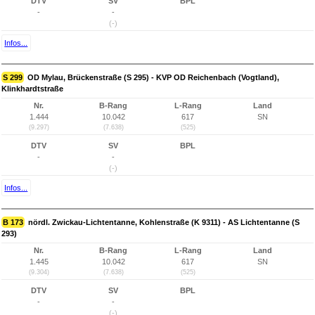
DTV
SV
BPL
-
-
(-)
Infos...
S 299
OD Mylau, Brückenstraße (S 295) - KVP OD Reichenbach (Vogtland),
Klinkhardtstraße
Nr.
B-Rang
L-Rang
Land
1.444
10.042
617
SN
(9.297)
(7.638)
(525)
DTV
SV
BPL
-
-
(-)
Infos...
B 173
nördl. Zwickau-Lichtentanne, Kohlenstraße (K 9311) - AS Lichtentanne (S
293)
Nr.
B-Rang
L-Rang
Land
1.445
10.042
617
SN
(9.304)
(7.638)
(525)
DTV
SV
BPL
-
-
(-)