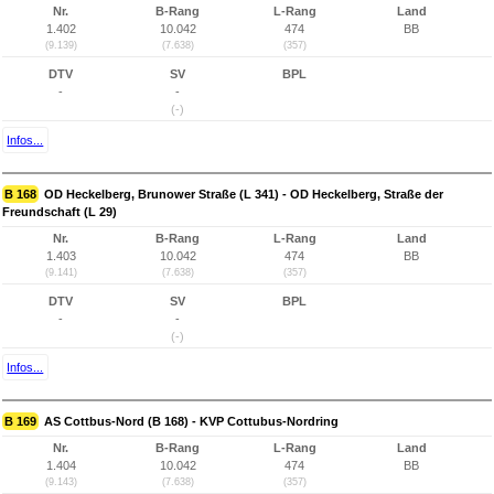
Nr.
B-Rang
L-Rang
Land
1.402
10.042
474
BB
(9.139)
(7.638)
(357)
DTV
SV
BPL
-
-
(-)
Infos...
B 168
OD Heckelberg, Brunower Straße (L 341) - OD Heckelberg, Straße der
Freundschaft (L 29)
Nr.
B-Rang
L-Rang
Land
1.403
10.042
474
BB
(9.141)
(7.638)
(357)
DTV
SV
BPL
-
-
(-)
Infos...
B 169
AS Cottbus-Nord (B 168) - KVP Cottubus-Nordring
Nr.
B-Rang
L-Rang
Land
1.404
10.042
474
BB
(9.143)
(7.638)
(357)