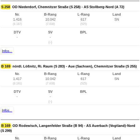
S 258
OD Niederdorf, Chemnitzer Straße (S 258) - AS Stollberg-Nord (A 72)
Nr.
B-Rang
L-Rang
Land
1.416
10.042
617
SN
(9.187)
(7.638)
(525)
DTV
SV
BPL
-
-
(-)
Infos...
B 169
nördl. Lößnitz, Ri. Raum (S 283) - Aue (Sachsen), Chemnitzer Straße (S 255)
Nr.
B-Rang
L-Rang
Land
1.417
10.042
617
SN
(9.191)
(7.638)
(525)
DTV
SV
BPL
-
-
(-)
Infos...
B 169
OD Rodewisch, Langenfelder Straße (B 94) - AS Auerbach (Vogtland)-Nord
(S 299)
Nr.
B-Rang
L-Rang
Land