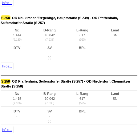
Infos...
S 258
OD Neukirchen/Erzgebirge, Hauptstraße (S 239) - OD Pfaffenhain,
Seifersdorfer Straße (S 257)
Nr.
B-Rang
L-Rang
Land
1.414
10.042
617
SN
(9.185)
(7.638)
(525)
DTV
SV
BPL
-
-
(-)
Infos...
S 258
OD Pfaffenhain, Seifersdorfer Straße (S 257) - OD Niederdorf, Chemnitzer
Straße (S 258)
Nr.
B-Rang
L-Rang
Land
1.415
10.042
617
SN
(9.186)
(7.638)
(525)
DTV
SV
BPL
-
-
(-)
Infos...