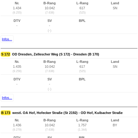
Nr.
B-Rang
L-Rang
Land
1.434
10.042
617
SN
(9.255)
(7.638)
(525)
DTV
SV
BPL
-
-
(-)
Infos...
S 172
OD Dresden, Zellescher Weg (S 172) - Dresden (B 170)
Nr.
B-Rang
L-Rang
Land
1.435
10.042
617
SN
(9.256)
(7.638)
(525)
DTV
SV
BPL
-
-
(-)
Infos...
B 173
westl. OA Hof, Hofecker Straße (St 2192) - OD Hof, Kulbacher Straße
Nr.
B-Rang
L-Rang
Land
1.436
10.042
1.757
BY
(9.279)
(7.638)
(1.344)
DTV
SV
BPL