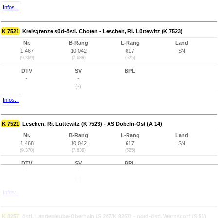
Infos...
K 7521
Kreisgrenze süd-östl. Choren - Leschen, Ri. Lüttewitz (K 7523)
Nr.
B-Rang
L-Rang
Land
1.467
10.042
617
SN
(9.369)
(7.638)
(525)
DTV
SV
BPL
-
-
(-)
Infos...
K 7521
Leschen, Ri. Lüttewitz (K 7523) - AS Döbeln-Ost (A 14)
Nr.
B-Rang
L-Rang
Land
1.468
10.042
617
SN
(9.370)
(7.638)
(525)
DTV
SV
BPL
-
-
(-)
Infos...
K 8257
östl. Langenleuba-Oberhain (S 247/K 8257) - nord-östl. Wernsdorf (S 51)