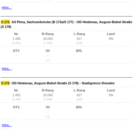
Infos...
S 172
AS Pirna, Sachsenbrücke (B 172a/S 177) - OD Heidenau, August-Bebel-Straße
(S 178)
Nr.
B-Rang
L-Rang
Land
1.430
10.042
617
SN
(9.251)
(7.638)
(525)
DTV
SV
BPL
-
-
(-)
Infos...
S 172
OD Heidenau, August-Bebel-Straße (S 178) - Stadtgrenze Dresden
Nr.
B-Rang
L-Rang
Land
1.431
10.042
617
SN
(9.252)
(7.638)
(525)
DTV
SV
BPL
-
-
(-)
Infos...