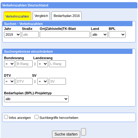
Verkehrszahlen Deutschland
Vergleich
Bedarfsplan 2016
Verkehrszahlen
Suchen - Verkehszahlen
Jahr
Straße
Ort|Zählstelle|TK-Blatt
Land
BPL
Suchergebnisse einschränken
Bundesrang Landesrang
|
DTV SV
|
Bedarfsplan (BPL)-Projekttyp
Infos anzeigen
Suchbegriffe hervorheben