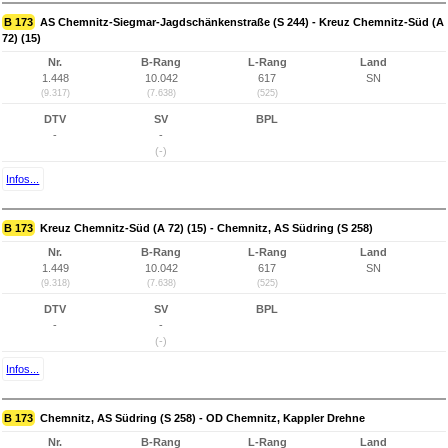
B 173
AS Chemnitz-Siegmar-Jagdschänkenstraße (S 244) - Kreuz Chemnitz-Süd (A
72) (15)
Nr.
B-Rang
L-Rang
Land
1.448
10.042
617
SN
(9.317)
(7.638)
(525)
DTV
SV
BPL
-
-
(-)
Infos...
B 173
Kreuz Chemnitz-Süd (A 72) (15) - Chemnitz, AS Südring (S 258)
Nr.
B-Rang
L-Rang
Land
1.449
10.042
617
SN
(9.318)
(7.638)
(525)
DTV
SV
BPL
-
-
(-)
Infos...
B 173
Chemnitz, AS Südring (S 258) - OD Chemnitz, Kappler Drehne
Nr.
B-Rang
L-Rang
Land