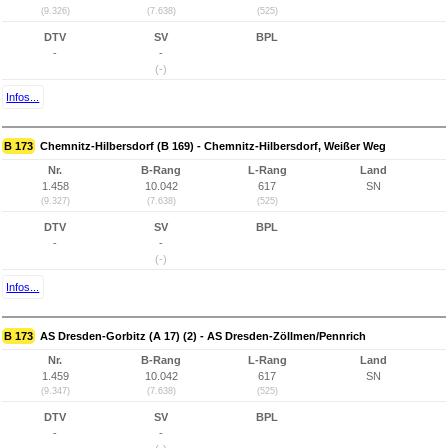
(9.326)
(7.638)
(525)
DTV
SV
BPL
-
-
(-)
Infos...
B 173
Chemnitz-Hilbersdorf (B 169) - Chemnitz-Hilbersdorf, Weißer Weg
Nr.
B-Rang
L-Rang
Land
1.458
10.042
617
SN
(9.327)
(7.638)
(525)
DTV
SV
BPL
-
-
(-)
Infos...
B 173
AS Dresden-Gorbitz (A 17) (2) - AS Dresden-Zöllmen/Pennrich
Nr.
B-Rang
L-Rang
Land
1.459
10.042
617
SN
(9.347)
(7.638)
(525)
DTV
SV
BPL
-
-