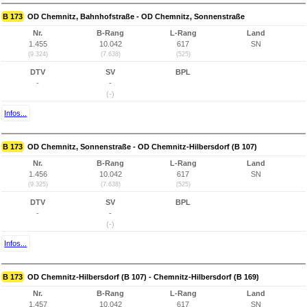
B 173
OD Chemnitz, Bahnhofstraße - OD Chemnitz, Sonnenstraße
Nr.
B-Rang
L-Rang
Land
1.455
10.042
617
SN
(9.324)
(7.638)
(525)
DTV
SV
BPL
-
-
(-)
Infos...
B 173
OD Chemnitz, Sonnenstraße - OD Chemnitz-Hilbersdorf (B 107)
Nr.
B-Rang
L-Rang
Land
1.456
10.042
617
SN
(9.325)
(7.638)
(525)
DTV
SV
BPL
-
-
(-)
Infos...
B 173
OD Chemnitz-Hilbersdorf (B 107) - Chemnitz-Hilbersdorf (B 169)
Nr.
B-Rang
L-Rang
Land
1.457
10.042
617
SN