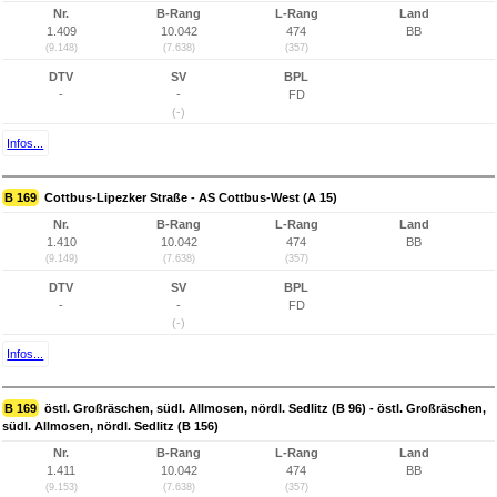
Nr.
B-Rang
L-Rang
Land
1.409
10.042
474
BB
(9.148)
(7.638)
(357)
DTV
SV
BPL
-
-
FD
(-)
Infos...
B 169
Cottbus-Lipezker Straße - AS Cottbus-West (A 15)
Nr.
B-Rang
L-Rang
Land
1.410
10.042
474
BB
(9.149)
(7.638)
(357)
DTV
SV
BPL
-
-
FD
(-)
Infos...
B 169
östl. Großräschen, südl. Allmosen, nördl. Sedlitz (B 96) - östl. Großräschen,
südl. Allmosen, nördl. Sedlitz (B 156)
Nr.
B-Rang
L-Rang
Land
1.411
10.042
474
BB
(9.153)
(7.638)
(357)