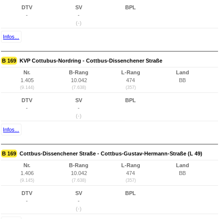
DTV
SV
BPL
-
-
(-)
Infos...
B 169
KVP Cottubus-Nordring - Cottbus-Dissenchener Straße
Nr.
B-Rang
L-Rang
Land
1.405
10.042
474
BB
(9.144)
(7.638)
(357)
DTV
SV
BPL
-
-
(-)
Infos...
B 169
Cottbus-Dissenchener Straße - Cottbus-Gustav-Hermann-Straße (L 49)
Nr.
B-Rang
L-Rang
Land
1.406
10.042
474
BB
(9.145)
(7.638)
(357)
DTV
SV
BPL
-
-
(-)