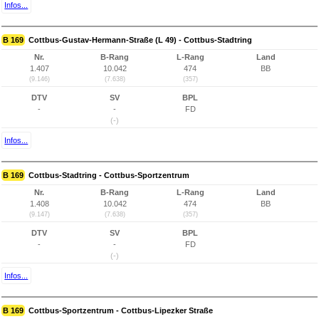
Infos...
B 169
Cottbus-Gustav-Hermann-Straße (L 49) - Cottbus-Stadtring
Nr.
B-Rang
L-Rang
Land
1.407
10.042
474
BB
(9.146)
(7.638)
(357)
DTV
SV
BPL
-
-
FD
(-)
Infos...
B 169
Cottbus-Stadtring - Cottbus-Sportzentrum
Nr.
B-Rang
L-Rang
Land
1.408
10.042
474
BB
(9.147)
(7.638)
(357)
DTV
SV
BPL
-
-
FD
(-)
Infos...
B 169
Cottbus-Sportzentrum - Cottbus-Lipezker Straße