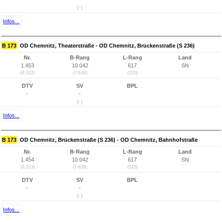
(-)
Infos...
B 173
OD Chemnitz, Theaterstraße - OD Chemnitz, Brückenstraße (S 236)
Nr.
B-Rang
L-Rang
Land
1.453
10.042
617
SN
(9.322)
(7.638)
(525)
DTV
SV
BPL
-
-
(-)
Infos...
B 173
OD Chemnitz, Brückenstraße (S 236) - OD Chemnitz, Bahnhofstraße
Nr.
B-Rang
L-Rang
Land
1.454
10.042
617
SN
(9.323)
(7.638)
(525)
DTV
SV
BPL
-
-
(-)
Infos...