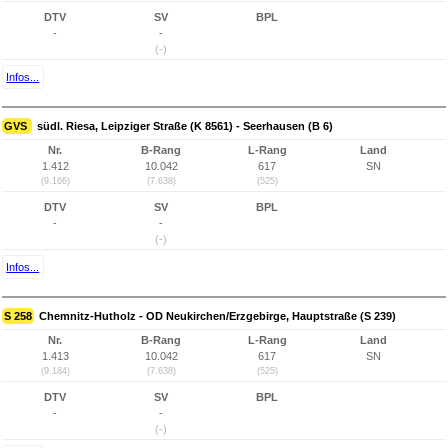
DTV
SV
BPL
-
-
(-)
Infos...
GVS
südl. Riesa, Leipziger Straße (K 8561) - Seerhausen (B 6)
Nr.
B-Rang
L-Rang
Land
1.412
10.042
617
SN
(9.166)
(7.638)
(525)
DTV
SV
BPL
-
-
(-)
Infos...
S 258
Chemnitz-Hutholz - OD Neukirchen/Erzgebirge, Hauptstraße (S 239)
Nr.
B-Rang
L-Rang
Land
1.413
10.042
617
SN
(9.184)
(7.638)
(525)
DTV
SV
BPL
-
-
(-)