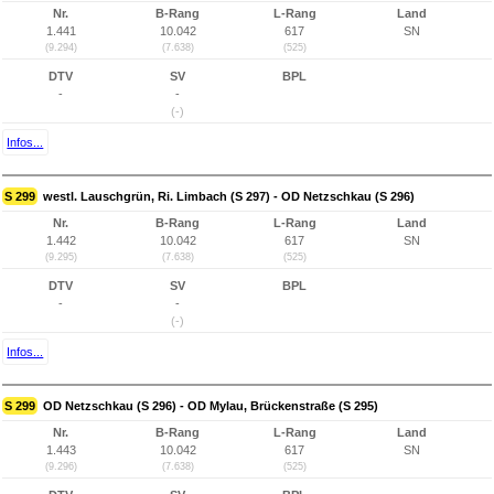
Nr.
B-Rang
L-Rang
Land
1.441
10.042
617
SN
(9.294)
(7.638)
(525)
DTV
SV
BPL
-
-
(-)
Infos...
S 299
westl. Lauschgrün, Ri. Limbach (S 297) - OD Netzschkau (S 296)
Nr.
B-Rang
L-Rang
Land
1.442
10.042
617
SN
(9.295)
(7.638)
(525)
DTV
SV
BPL
-
-
(-)
Infos...
S 299
OD Netzschkau (S 296) - OD Mylau, Brückenstraße (S 295)
Nr.
B-Rang
L-Rang
Land
1.443
10.042
617
SN
(9.296)
(7.638)
(525)