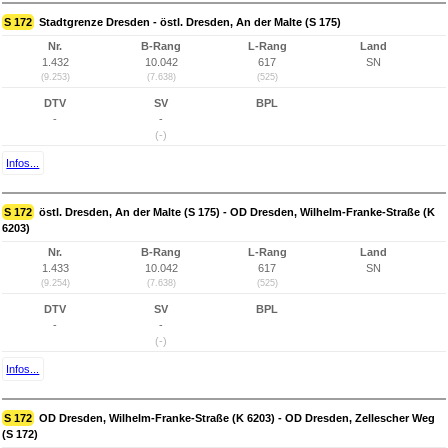
S 172
Stadtgrenze Dresden - östl. Dresden, An der Malte (S 175)
Nr.
B-Rang
L-Rang
Land
1.432
10.042
617
SN
(9.253)
(7.638)
(525)
DTV
SV
BPL
-
-
(-)
Infos...
S 172
östl. Dresden, An der Malte (S 175) - OD Dresden, Wilhelm-Franke-Straße (K
6203)
Nr.
B-Rang
L-Rang
Land
1.433
10.042
617
SN
(9.254)
(7.638)
(525)
DTV
SV
BPL
-
-
(-)
Infos...
S 172
OD Dresden, Wilhelm-Franke-Straße (K 6203) - OD Dresden, Zellescher Weg
(S 172)