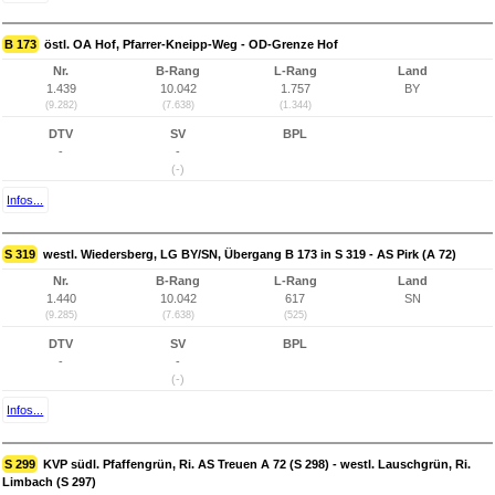
B 173
östl. OA Hof, Pfarrer-Kneipp-Weg - OD-Grenze Hof
Nr.
B-Rang
L-Rang
Land
1.439
10.042
1.757
BY
(9.282)
(7.638)
(1.344)
DTV
SV
BPL
-
-
(-)
Infos...
S 319
westl. Wiedersberg, LG BY/SN, Übergang B 173 in S 319 - AS Pirk (A 72)
Nr.
B-Rang
L-Rang
Land
1.440
10.042
617
SN
(9.285)
(7.638)
(525)
DTV
SV
BPL
-
-
(-)
Infos...
S 299
KVP südl. Pfaffengrün, Ri. AS Treuen A 72 (S 298) - westl. Lauschgrün, Ri.
Limbach (S 297)