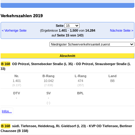
Verkehrszahlen 2019
Seite
< Vorherige Seite
(Ergebnisse
1.401
-
1.500
von
14.284
Nächste Seite >
auf
Seite 15 von 143
)
Abschnitt
B 168
OD Prötzel, Sternebecker Straße (L 35) - OD Prötzel, Strausberger Straße (L
33)
Nr.
B-Rang
L-Rang
Land
1.401
10.042
474
BB
(9.137)
(7.638)
(357)
DTV
SV
BPL
-
-
(-)
Infos...
B 168
südl. Tiefensee, Heidekrug, Ri. Gieldsorf (L 23) - KVP OD Tiefensee, Berliner
Chaussee (B 158)