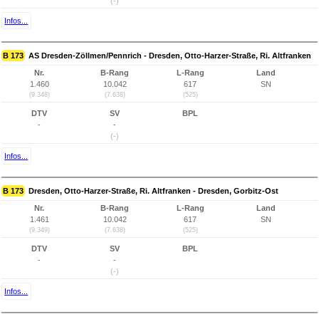
(-)
Infos...
B 173
AS Dresden-Zöllmen/Pennrich - Dresden, Otto-Harzer-Straße, Ri. Altfranken
Nr.
B-Rang
L-Rang
Land
1.460
10.042
617
SN
(9.348)
(7.638)
(525)
DTV
SV
BPL
-
-
(-)
Infos...
B 173
Dresden, Otto-Harzer-Straße, Ri. Altfranken - Dresden, Gorbitz-Ost
Nr.
B-Rang
L-Rang
Land
1.461
10.042
617
SN
(9.349)
(7.638)
(525)
DTV
SV
BPL
-
-
(-)
Infos...