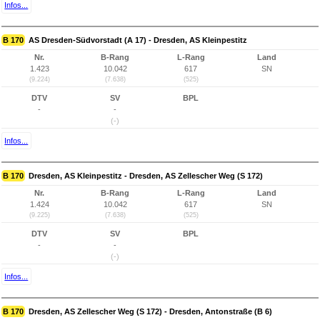
Infos...
B 170
AS Dresden-Südvorstadt (A 17) - Dresden, AS Kleinpestitz
Nr.
B-Rang
L-Rang
Land
1.423
10.042
617
SN
(9.224)
(7.638)
(525)
DTV
SV
BPL
-
-
(-)
Infos...
B 170
Dresden, AS Kleinpestitz - Dresden, AS Zellescher Weg (S 172)
Nr.
B-Rang
L-Rang
Land
1.424
10.042
617
SN
(9.225)
(7.638)
(525)
DTV
SV
BPL
-
-
(-)
Infos...
B 170
Dresden, AS Zellescher Weg (S 172) - Dresden, Antonstraße (B 6)