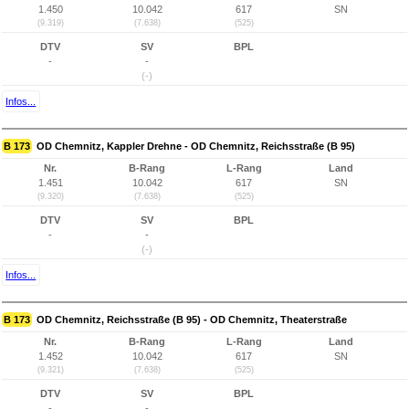
1.450
10.042
617
SN
(9.319)
(7.638)
(525)
DTV
SV
BPL
-
-
(-)
Infos...
B 173
OD Chemnitz, Kappler Drehne - OD Chemnitz, Reichsstraße (B 95)
Nr.
B-Rang
L-Rang
Land
1.451
10.042
617
SN
(9.320)
(7.638)
(525)
DTV
SV
BPL
-
-
(-)
Infos...
B 173
OD Chemnitz, Reichsstraße (B 95) - OD Chemnitz, Theaterstraße
Nr.
B-Rang
L-Rang
Land
1.452
10.042
617
SN
(9.321)
(7.638)
(525)
DTV
SV
BPL
-
-