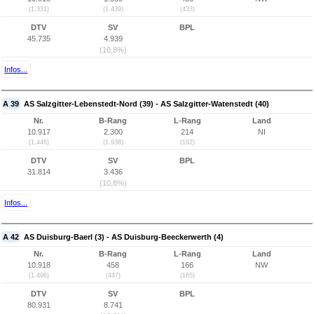
(1.331)
(1.439)
(433)
DTV
SV
BPL
45.735
4.939
(10,8%)
Infos...
A 39
AS Salzgitter-Lebenstedt-Nord (39) - AS Salzgitter-Watenstedt (40)
Nr.
B-Rang
L-Rang
Land
10.917
2.300
214
NI
(1.446)
(1.938)
(192)
DTV
SV
BPL
31.814
3.436
(10,8%)
Infos...
A 42
AS Duisburg-Baerl (3) - AS Duisburg-Beeckerwerth (4)
Nr.
B-Rang
L-Rang
Land
10.918
458
166
NW
(1.496)
(447)
(165)
DTV
SV
BPL
80.931
8.741