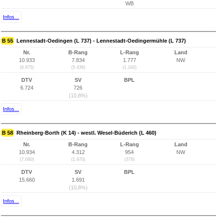
WB
Infos...
B 55
Lennestadt-Oedingen (L 737) - Lennestadt-Oedingermühle (L 737)
Nr.
B-Rang
L-Rang
Land
10.933
7.834
1.777
NW
(6.875)
(5.439)
(1.192)
DTV
SV
BPL
6.724
726
(10,8%)
Infos...
B 58
Rheinberg-Borth (K 14) - westl. Wesel-Büderich (L 460)
Nr.
B-Rang
L-Rang
Land
10.934
4.312
954
NW
(7.080)
(1.970)
(378)
DTV
SV
BPL
15.660
1.691
(10,8%)
Infos...