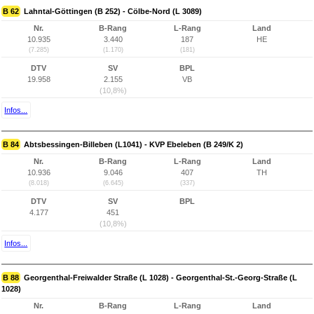
B 62
Lahntal-Göttingen (B 252) - Cölbe-Nord (L 3089)
Nr.
B-Rang
L-Rang
Land
10.935
3.440
187
HE
(7.285)
(1.170)
(181)
DTV
SV
BPL
19.958
2.155
VB
(10,8%)
Infos...
B 84
Abtsbessingen-Billeben (L1041) - KVP Ebeleben (B 249/K 2)
Nr.
B-Rang
L-Rang
Land
10.936
9.046
407
TH
(8.018)
(6.645)
(337)
DTV
SV
BPL
4.177
451
(10,8%)
Infos...
B 88
Georgenthal-Freiwalder Straße (L 1028) - Georgenthal-St.-Georg-Straße (L
1028)
Nr.
B-Rang
L-Rang
Land