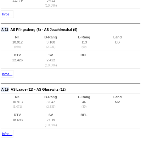
31.779
3.432
(10,8%)
Infos...
A 11
AS Pfingstberg (8) - AS Joachimsthal (9)
Nr.
B-Rang
L-Rang
Land
10.912
3.100
113
BB
(960)
(2.231)
(99)
DTV
SV
BPL
22.426
2.422
(10,8%)
Infos...
A 19
AS Laage (11) - AS Glasewitz (12)
Nr.
B-Rang
L-Rang
Land
10.913
3.642
46
MV
(1.071)
(2.333)
(35)
DTV
SV
BPL
18.693
2.019
(10,8%)
Infos...