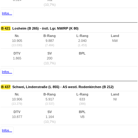
(10,7%)
Infos...
B 421
Losheim (B 265) - östl. Lgr. NW/RP (K 80)
Nr.
B-Rang
L-Rang
Land
10.905
9.887
2.040
NW
(13.030)
(7.484)
(1.453)
DTV
SV
BPL
1.865
200
(10,7%)
Infos...
B 437
Schwei, Lindenstraße (L 855) - AS westl. Rodenkirchen (B 212)
Nr.
B-Rang
L-Rang
Land
10.906
5.917
633
NI
(13.279)
(3.537)
(366)
DTV
SV
BPL
10.877
1.164
VB
(10,7%)
Infos...