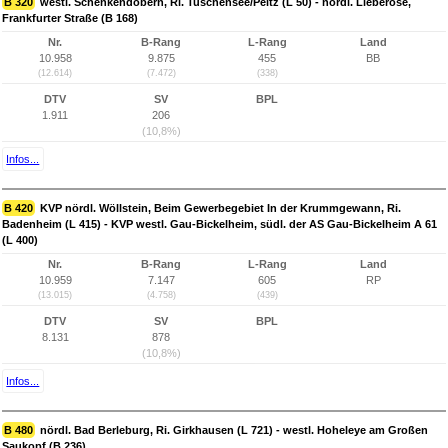
B 320
westl. Schenkendöbern, Ri. Tuschensee/Peitz (L 50) - nördl. Lieberose,
Frankfurter Straße (B 168)
Nr.
B-Rang
L-Rang
Land
10.958
9.875
455
BB
(12.614)
(7.472)
(338)
DTV
SV
BPL
1.911
206
(10,8%)
Infos...
B 420
KVP nördl. Wöllstein, Beim Gewerbegebiet In der Krummgewann, Ri.
Badenheim (L 415) - KVP westl. Gau-Bickelheim, südl. der AS Gau-Bickelheim A 61
(L 400)
Nr.
B-Rang
L-Rang
Land
10.959
7.147
605
RP
(13.015)
(4.758)
(439)
DTV
SV
BPL
8.131
878
(10,8%)
Infos...
B 480
nördl. Bad Berleburg, Ri. Girkhausen (L 721) - westl. Hoheleye am Großen
Saukopf (B 236)