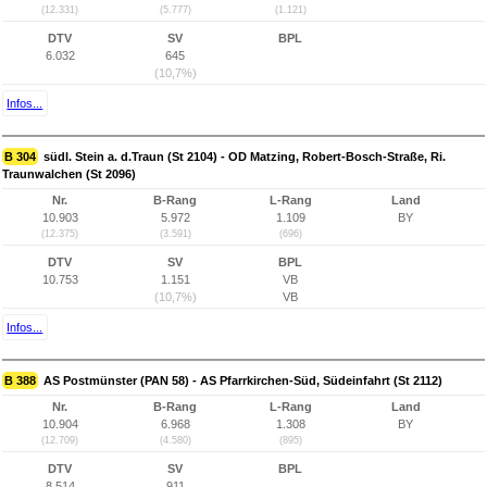
(12.331)
(5.777)
(1.121)
DTV
SV
BPL
6.032
645
(10,7%)
Infos...
B 304
südl. Stein a. d.Traun (St 2104) - OD Matzing, Robert-Bosch-Straße, Ri.
Traunwalchen (St 2096)
Nr.
B-Rang
L-Rang
Land
10.903
5.972
1.109
BY
(12.375)
(3.591)
(696)
DTV
SV
BPL
10.753
1.151
VB
(10,7%)
VB
Infos...
B 388
AS Postmünster (PAN 58) - AS Pfarrkirchen-Süd, Südeinfahrt (St 2112)
Nr.
B-Rang
L-Rang
Land
10.904
6.968
1.308
BY
(12.709)
(4.580)
(895)
DTV
SV
BPL
8.514
911