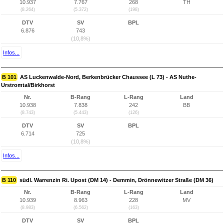
10.937
7.767
268
TH
(8.264)
(5.372)
(198)
DTV
SV
BPL
6.876
743
(10,8%)
Infos...
B 101
AS Luckenwalde-Nord, Berkenbrücker Chaussee (L 73) - AS Nuthe-
Urstromtal/Birkhorst
Nr.
B-Rang
L-Rang
Land
10.938
7.838
242
BB
(8.743)
(5.443)
(126)
DTV
SV
BPL
6.714
725
(10,8%)
Infos...
B 110
südl. Warrenzin Ri. Upost (DM 14) - Demmin, Drönnewitzer Straße (DM 36)
Nr.
B-Rang
L-Rang
Land
10.939
8.963
228
MV
(8.983)
(6.562)
(163)
DTV
SV
BPL