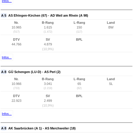
Infos...
A 5
AS Efringen-Kirchen (67) - AD Weil am Rhein (A 98)
Nr.
B-Rang
L-Rang
Land
10.965
1.615
150
BW
(517)
(1.472)
(117)
DTV
SV
BPL
44.766
4.879
(10,9%)
Infos...
A 8
GÜ Schengen (LU-D) - AS Perl (2)
Nr.
B-Rang
L-Rang
Land
10.966
3.041
65
SL
(733)
(2.219)
(62)
DTV
SV
BPL
22.923
2.499
(10,9%)
Infos...
A 8
AK Saarbrücken (A 1) - AS Merchweiler (18)