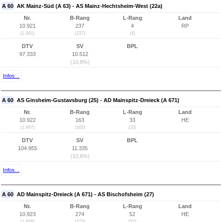
A 60
AK Mainz-Süd (A 63) - AS Mainz-Hechtsheim-West (22a)
Nr.
B-Rang
L-Rang
Land
10.921
237
4
RP
(1.841)
(237)
(4)
DTV
SV
BPL
97.333
10.512
(10,8%)
Infos...
A 60
AS Ginsheim-Gustavsburg (25) - AD Mainspitz-Dreieck (A 671)
Nr.
B-Rang
L-Rang
Land
10.922
163
33
HE
(1.847)
(163)
(33)
DTV
SV
BPL
104.955
11.335
(10,8%)
Infos...
A 60
AD Mainspitz-Dreieck (A 671) - AS Bischofsheim (27)
Nr.
B-Rang
L-Rang
Land
10.923
274
52
HE
(1.848)
(273)
(52)