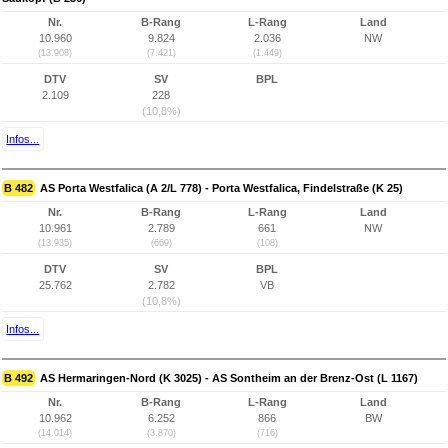
Nr.
B-Rang
L-Rang
Land
10.960
9.824
2.036
NW
(13.908)
(7.421)
(1.449)
DTV
SV
BPL
2.109
228
(10,8%)
Infos...
B 482
AS Porta Westfalica (A 2/L 778) - Porta Westfalica, Findelstraße (K 25)
Nr.
B-Rang
L-Rang
Land
10.961
2.789
661
NW
(13.935)
(669)
(108)
DTV
SV
BPL
25.762
2.782
VB
(10,8%)
Infos...
B 492
AS Hermaringen-Nord (K 3025) - AS Sontheim an der Brenz-Ost (L 1167)
Nr.
B-Rang
L-Rang
Land
10.962
6.252
866
BW
(14.014)
(3.870)
(716)