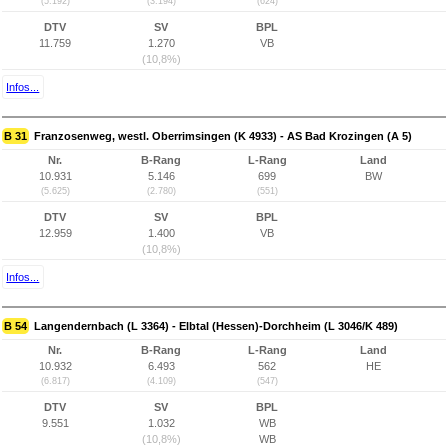
(5.192)
(3.194)
(624)
DTV
SV
BPL
11.759
1.270
VB
(10,8%)
Infos...
B 31
Franzosenweg, westl. Oberrimsingen (K 4933) - AS Bad Krozingen (A 5)
Nr.
B-Rang
L-Rang
Land
10.931
5.146
699
BW
(5.625)
(2.780)
(551)
DTV
SV
BPL
12.959
1.400
VB
(10,8%)
Infos...
B 54
Langendernbach (L 3364) - Elbtal (Hessen)-Dorchheim (L 3046/K 489)
Nr.
B-Rang
L-Rang
Land
10.932
6.493
562
HE
(6.817)
(4.109)
(547)
DTV
SV
BPL
9.551
1.032
WB
(10,8%)
WB