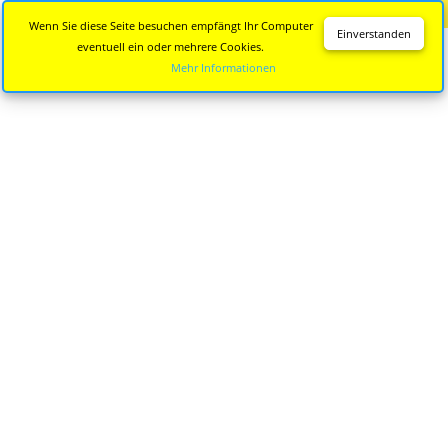
Diese Seite wird nicht mehr aktualisiert.
Zur neuen Seite
Wenn Sie diese Seite besuchen empfängt Ihr Computer
Einverstanden
eventuell ein oder mehrere Cookies.
Mehr Informationen