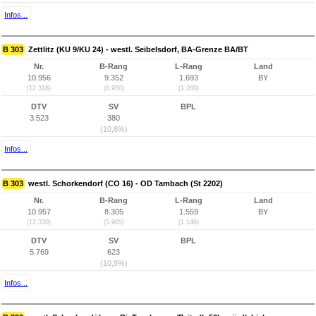
Infos...
B 303
Zettlitz (KU 9/KU 24) - westl. Seibelsdorf, BA-Grenze BA/BT
Nr.
B-Rang
L-Rang
Land
10.956
9.352
1.693
BY
(12.316)
(6.950)
(1.280)
DTV
SV
BPL
3.523
380
(10,8%)
Infos...
B 303
westl. Schorkendorf (CO 16) - OD Tambach (St 2202)
Nr.
B-Rang
L-Rang
Land
10.957
8.305
1.559
BY
(12.330)
(5.905)
(1.146)
DTV
SV
BPL
5.769
623
(10,8%)
Infos...