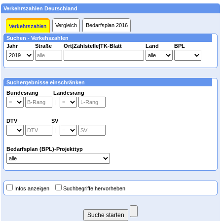
Verkehrszahlen Deutschland
Vergleich
Bedarfsplan 2016
Verkehrszahlen
Suchen - Verkehszahlen
Jahr
Straße
Ort|Zählstelle|TK-Blatt
Land
BPL
Suchergebnisse einschränken
Bundesrang Landesrang
|
DTV SV
|
Bedarfsplan (BPL)-Projekttyp
Infos anzeigen
Suchbegriffe hervorheben