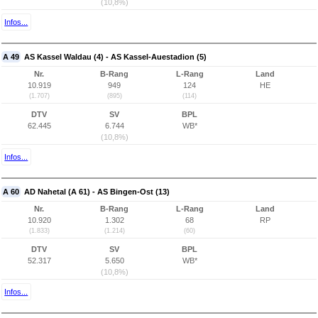
(10,8%)
Infos...
A 49
AS Kassel Waldau (4) - AS Kassel-Auestadion (5)
Nr.
B-Rang
L-Rang
Land
10.919
949
124
HE
(1.707)
(895)
(114)
DTV
SV
BPL
62.445
6.744
WB*
(10,8%)
Infos...
A 60
AD Nahetal (A 61) - AS Bingen-Ost (13)
Nr.
B-Rang
L-Rang
Land
10.920
1.302
68
RP
(1.833)
(1.214)
(60)
DTV
SV
BPL
52.317
5.650
WB*
(10,8%)
Infos...