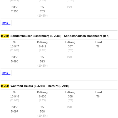
(10.627)
(5.188)
(1.143)
DTV
SV
BPL
7.250
783
(10,8%)
Infos...
B 249
Sondershausen-Schernberg (L 2085) - Sondershausen-Hohenebra (B 4)
Nr.
B-Rang
L-Rang
Land
10.947
8.442
337
TH
(11.064)
(6.042)
(267)
DTV
SV
BPL
5.495
593
(10,8%)
Infos...
B 250
Wanfried-Heldra (L 3244) - Treffurt (L 2108)
Nr.
B-Rang
L-Rang
Land
10.948
8.630
358
TH
(11.066)
(6.230)
(288)
DTV
SV
BPL
5.097
550
(10,8%)