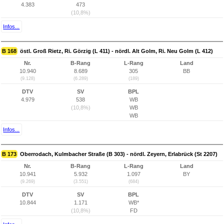
4.383
473
(10,8%)
Infos...
B 168
östl. Groß Rietz, Ri. Görzig (L 411) - nördl. Alt Golm, Ri. Neu Golm (L 412)
Nr.
B-Rang
L-Rang
Land
10.940
8.689
305
BB
(9.128)
(6.289)
(189)
DTV
SV
BPL
4.979
538
WB
(10,8%)
WB
WB
Infos...
B 173
Oberrodach, Kulmbacher Straße (B 303) - nördl. Zeyern, Erlabrück (St 2207)
Nr.
B-Rang
L-Rang
Land
10.941
5.932
1.097
BY
(9.269)
(3.551)
(684)
DTV
SV
BPL
10.844
1.171
WB*
(10,8%)
FD