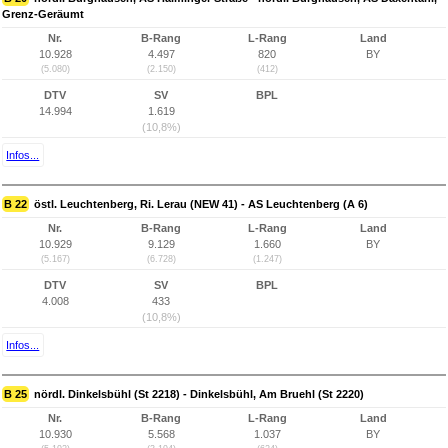
Grenz-Geräumt
Nr.
B-Rang
L-Rang
Land
10.928
4.497
820
BY
(5.080)
(2.150)
(412)
DTV
SV
BPL
14.994
1.619
(10,8%)
Infos...
B 22
östl. Leuchtenberg, Ri. Lerau (NEW 41) - AS Leuchtenberg (A 6)
Nr.
B-Rang
L-Rang
Land
10.929
9.129
1.660
BY
(5.167)
(6.728)
(1.247)
DTV
SV
BPL
4.008
433
(10,8%)
Infos...
B 25
nördl. Dinkelsbühl (St 2218) - Dinkelsbühl, Am Bruehl (St 2220)
Nr.
B-Rang
L-Rang
Land
10.930
5.568
1.037
BY