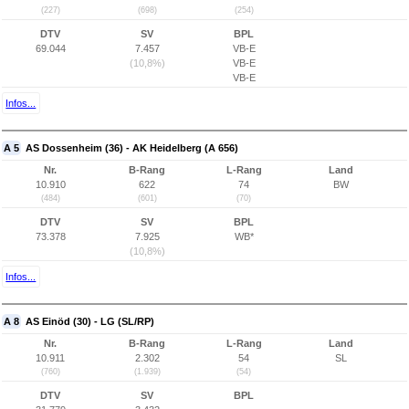
(227)
(698)
(254)
DTV
SV
BPL
69.044
7.457
VB-E
(10,8%)
VB-E
VB-E
Infos...
A 5
AS Dossenheim (36) - AK Heidelberg (A 656)
Nr.
B-Rang
L-Rang
Land
10.910
622
74
BW
(484)
(601)
(70)
DTV
SV
BPL
73.378
7.925
WB*
(10,8%)
Infos...
A 8
AS Einöd (30) - LG (SL/RP)
Nr.
B-Rang
L-Rang
Land
10.911
2.302
54
SL
(760)
(1.939)
(54)
DTV
SV
BPL