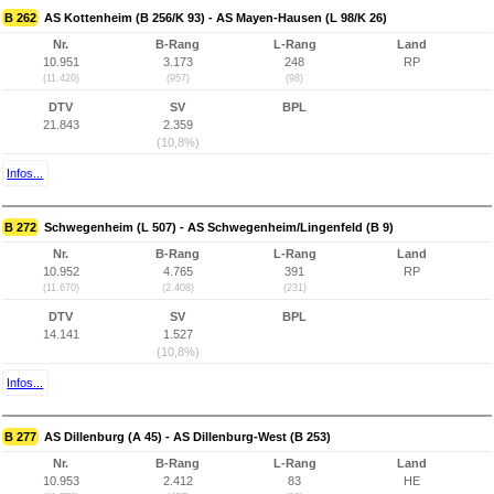
B 262
AS Kottenheim (B 256/K 93) - AS Mayen-Hausen (L 98/K 26)
Nr.
B-Rang
L-Rang
Land
10.951
3.173
248
RP
(11.420)
(957)
(98)
DTV
SV
BPL
21.843
2.359
(10,8%)
Infos...
B 272
Schwegenheim (L 507) - AS Schwegenheim/Lingenfeld (B 9)
Nr.
B-Rang
L-Rang
Land
10.952
4.765
391
RP
(11.670)
(2.408)
(231)
DTV
SV
BPL
14.141
1.527
(10,8%)
Infos...
B 277
AS Dillenburg (A 45) - AS Dillenburg-West (B 253)
Nr.
B-Rang
L-Rang
Land
10.953
2.412
83
HE