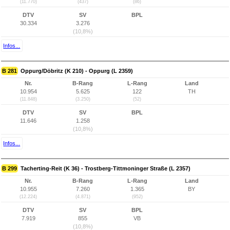
(11.770)
(437)
(86)
DTV
SV
BPL
30.334
3.276
(10,8%)
Infos...
B 281
Oppurg/Döbritz (K 210) - Oppurg (L 2359)
Nr.
B-Rang
L-Rang
Land
10.954
5.625
122
TH
(11.848)
(3.250)
(52)
DTV
SV
BPL
11.646
1.258
(10,8%)
Infos...
B 299
Tacherting-Reit (K 36) - Trostberg-Tittmoninger Straße (L 2357)
Nr.
B-Rang
L-Rang
Land
10.955
7.260
1.365
BY
(12.224)
(4.871)
(952)
DTV
SV
BPL
7.919
855
VB
(10,8%)