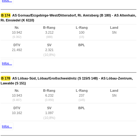
Infos...
B 174
AS Gornau/Erzgebirge-West/Dittersdorf, Ri. Amtsberg (B 180) - AS Altenhain,
Ri. Einsiedel (K 6110)
Nr.
B-Rang
L-Rang
Land
10.942
3.212
100
SN
(9.362)
(988)
(15)
DTV
SV
BPL
21.492
2.321
(10,8%)
Infos...
B 178
AS Löbau-Süd, Löbau/Großschweidnitz (S 115/S 148) - AS Löbau-Zentrum,
Lawalde (S 151)
Nr.
B-Rang
L-Rang
Land
10.943
6.232
237
SN
(9.467)
(3.850)
(145)
DTV
SV
BPL
10.162
1.097
(10,8%)
Infos...