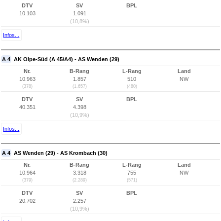
DTV
SV
BPL
10.103
1.091
(10,8%)
Infos...
A 4
AK Olpe-Süd (A 45/A4) - AS Wenden (29)
Nr.
B-Rang
L-Rang
Land
10.963
1.857
510
NW
(378)
(1.657)
(480)
DTV
SV
BPL
40.351
4.398
(10,9%)
Infos...
A 4
AS Wenden (29) - AS Krombach (30)
Nr.
B-Rang
L-Rang
Land
10.964
3.318
755
NW
(379)
(2.289)
(571)
DTV
SV
BPL
20.702
2.257
(10,9%)