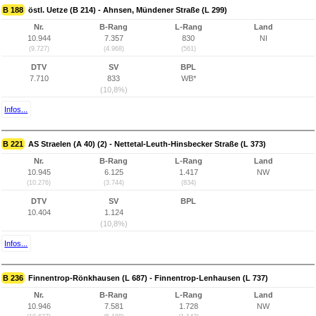
B 188
östl. Uetze (B 214) - Ahnsen, Mündener Straße (L 299)
Nr.
B-Rang
L-Rang
Land
10.944
7.357
830
NI
(9.727)
(4.968)
(561)
DTV
SV
BPL
7.710
833
WB*
(10,8%)
Infos...
B 221
AS Straelen (A 40) (2) - Nettetal-Leuth-Hinsbecker Straße (L 373)
Nr.
B-Rang
L-Rang
Land
10.945
6.125
1.417
NW
(10.276)
(3.744)
(834)
DTV
SV
BPL
10.404
1.124
(10,8%)
Infos...
B 236
Finnentrop-Rönkhausen (L 687) - Finnentrop-Lenhausen (L 737)
Nr.
B-Rang
L-Rang
Land
10.946
7.581
1.728
NW