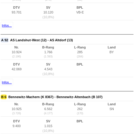
DTV
SV
BPL
93.701
10.120
VB-E
(10,8%)
Infos...
A 92
AS Landshut-West (12) - AS Altdorf (13)
Nr.
B-Rang
L-Rang
Land
10.924
1.766
285
BY
(2.196)
(1.593)
(264)
DTV
SV
BPL
42.069
4.543
(10,8%)
Infos...
B 6
Bennewitz-Machern (K 8367) - Bennewitz-Altenbach (B 107)
Nr.
B-Rang
L-Rang
Land
10.925
6.562
262
SN
(3.726)
(4.177)
(170)
DTV
SV
BPL
9.400
1.015
(10,8%)