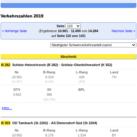
Verkehrszahlen 2019
Seite
< Vorherige Seite
(Ergebnisse
10.901
-
11.000
von
14.284
Nächste Seite >
auf
Seite 110 von 143
)
Abschnitt
B 282
Schleiz-Heinrichsruh (B 282) - Schleiz-Oberböhmsdorf (K 552)
Nr.
B-Rang
L-Rang
Land
10.901
9.318
428
TH
(11.857)
(6.916)
(358)
DTV
SV
BPL
3.602
385
(10,7%)
Infos...
B 303
OD Tambach (St 2202) - AS Dietersdorf-Süd (St 2204)
Nr.
B-Rang
L-Rang
Land
10.902
8.176
1.534
BY