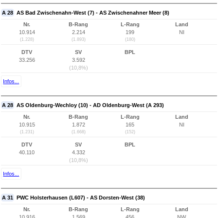
A 28
AS Bad Zwischenahn-West (7) - AS Zwischenahner Meer (8)
Nr.
B-Rang
L-Rang
Land
10.914
2.214
199
NI
(1.228)
(1.893)
(180)
DTV
SV
BPL
33.256
3.592
(10,8%)
Infos...
A 28
AS Oldenburg-Wechloy (10) - AD Oldenburg-West (A 293)
Nr.
B-Rang
L-Rang
Land
10.915
1.872
165
NI
(1.231)
(1.668)
(152)
DTV
SV
BPL
40.110
4.332
(10,8%)
Infos...
A 31
PWC Holsterhausen (L607) - AS Dorsten-West (38)
Nr.
B-Rang
L-Rang
Land
10.916
1.569
456
NW