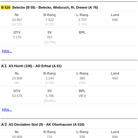
B 516
Belecke (B 55) - Belecke, Wiebusch, Ri. Drewer (K 76)
Nr.
B-Rang
L-Rang
Land
10.907
7.622
1.737
NW
(14.195)
(5.227)
(1.152)
DTV
SV
BPL
7.170
767
(10,7%)
Infos...
A 1
AS Hürth (106) - AD Erfttal (A 61)
Nr.
B-Rang
L-Rang
Land
10.908
1.244
385
NW
(98)
(1.163)
(369)
DTV
SV
BPL
53.578
5.786
VB-E
(10,8%)
Infos...
A 3
AS Dinslaken-Süd (9) - AK Oberhausen (A 516)
Nr.
B-Rang
L-Rang
Land
10.909
731
258
NW