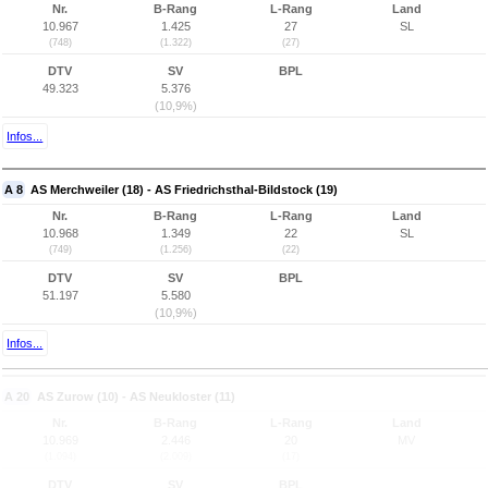
Nr.
B-Rang
L-Rang
Land
10.967
1.425
27
SL
(748)
(1.322)
(27)
DTV
SV
BPL
49.323
5.376
(10,9%)
Infos...
A 8
AS Merchweiler (18) - AS Friedrichsthal-Bildstock (19)
Nr.
B-Rang
L-Rang
Land
10.968
1.349
22
SL
(749)
(1.256)
(22)
DTV
SV
BPL
51.197
5.580
(10,9%)
Infos...
A 20
AS Zurow (10) - AS Neukloster (11)
Nr.
B-Rang
L-Rang
Land
10.969
2.446
20
MV
(1.094)
(2.009)
(17)
DTV
SV
BPL