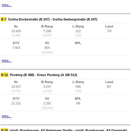
Infos...
B 7
Gotha-Enckestraße (B 247) - Gotha-Seebergstraße (B 247)
Nr.
B-Rang
L-Rang
Land
10.926
7.268
222
TH
(3.926)
(4.879)
(152)
DTV
SV
BPL
7.903
854
(10,8%)
Infos...
B 12
Pocking (B 388) - Kreuz Pocking (A 3/B 512)
Nr.
B-Rang
L-Rang
Land
10.927
3.247
586
BY
(4.578)
(1.016)
(192)
DTV
SV
BPL
21.211
2.291
VB
(10,8%)
Infos...
B 20
nördl. Burghausen, AS Haiminger Straße - nördl. Burghausen, AS Daxentahl,