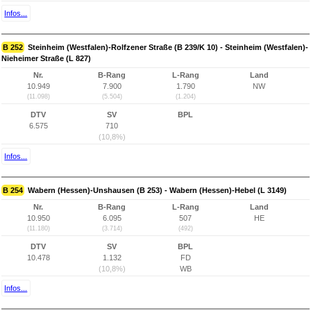
Infos...
B 252
Steinheim (Westfalen)-Rolfzener Straße (B 239/K 10) - Steinheim (Westfalen)-
Nieheimer Straße (L 827)
Nr.
B-Rang
L-Rang
Land
10.949
7.900
1.790
NW
(11.098)
(5.504)
(1.204)
DTV
SV
BPL
6.575
710
(10,8%)
Infos...
B 254
Wabern (Hessen)-Unshausen (B 253) - Wabern (Hessen)-Hebel (L 3149)
Nr.
B-Rang
L-Rang
Land
10.950
6.095
507
HE
(11.180)
(3.714)
(492)
DTV
SV
BPL
10.478
1.132
FD
(10,8%)
WB
Infos...