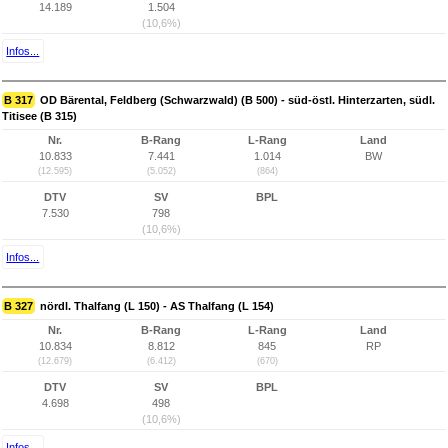
14.189
1.504
(10,6%)
Infos...
B 317
OD Bärental, Feldberg (Schwarzwald) (B 500) - süd-östl. Hinterzarten, südl.
Titisee (B 315)
Nr.
B-Rang
L-Rang
Land
10.833
7.441
1.014
BW
(12.595)
(5.052)
(864)
DTV
SV
BPL
7.530
798
(10,6%)
Infos...
B 327
nördl. Thalfang (L 150) - AS Thalfang (L 154)
Nr.
B-Rang
L-Rang
Land
10.834
8.812
845
RP
(12.679)
(6.412)
(670)
DTV
SV
BPL
4.698
498
(10,6%)
Infos...