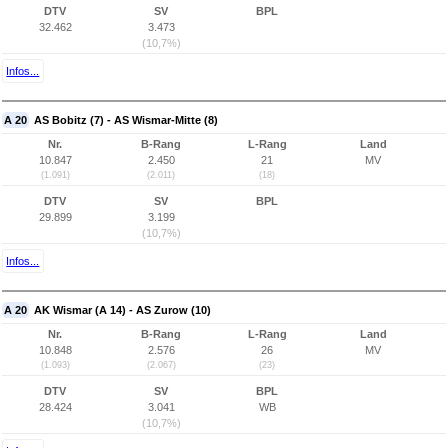
DTV
SV
BPL
32.462
3.473
(10,7%)
Infos...
A 20
AS Bobitz (7) - AS Wismar-Mitte (8)
Nr.
B-Rang
L-Rang
Land
10.847
2.450
21
MV
(1.091)
(2.011)
(18)
DTV
SV
BPL
29.899
3.199
(10,7%)
Infos...
A 20
AK Wismar (A 14) - AS Zurow (10)
Nr.
B-Rang
L-Rang
Land
10.848
2.576
26
MV
(1.093)
(2.067)
(23)
DTV
SV
BPL
28.424
3.041
WB
(10,7%)