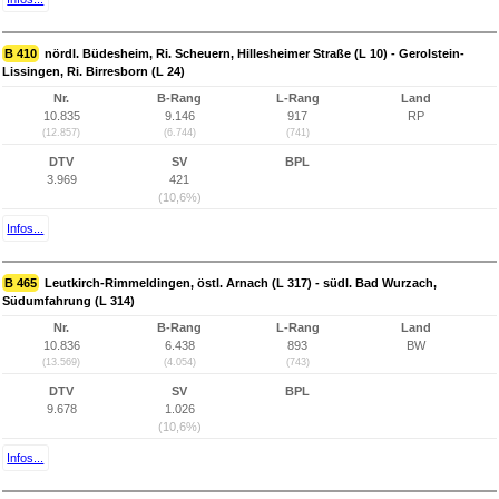
B 410
nördl. Büdesheim, Ri. Scheuern, Hillesheimer Straße (L 10) - Gerolstein-
Lissingen, Ri. Birresborn (L 24)
Nr.
B-Rang
L-Rang
Land
10.835
9.146
917
RP
(12.857)
(6.744)
(741)
DTV
SV
BPL
3.969
421
(10,6%)
Infos...
B 465
Leutkirch-Rimmeldingen, östl. Arnach (L 317) - südl. Bad Wurzach,
Südumfahrung (L 314)
Nr.
B-Rang
L-Rang
Land
10.836
6.438
893
BW
(13.569)
(4.054)
(743)
DTV
SV
BPL
9.678
1.026
(10,6%)
Infos...