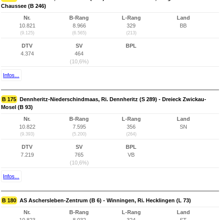
Chaussee (B 246)
Nr.
B-Rang
L-Rang
Land
10.821
8.966
329
BB
(9.125)
(6.565)
(213)
DTV
SV
BPL
4.374
464
(10,6%)
Infos...
B 175
Dennheritz-Niederschindmaas, Ri. Dennheritz (S 289) - Dreieck Zwickau-
Mosel (B 93)
Nr.
B-Rang
L-Rang
Land
10.822
7.595
356
SN
(9.393)
(5.200)
(264)
DTV
SV
BPL
7.219
765
VB
(10,6%)
Infos...
B 180
AS Aschersleben-Zentrum (B 6) - Winningen, Ri. Hecklingen (L 73)
Nr.
B-Rang
L-Rang
Land