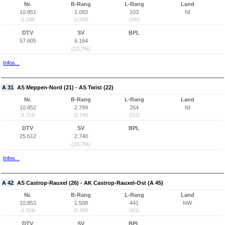
Nr.
B-Rang
L-Rang
Land
10.851
1.093
103
NI
(1.238)
(1.028)
(100)
DTV
SV
BPL
57.605
6.164
(10,7%)
Infos...
A 31
AS Meppen-Nord (21) - AS Twist (22)
Nr.
B-Rang
L-Rang
Land
10.852
2.799
264
NI
(1.314)
(2.146)
(222)
DTV
SV
BPL
25.612
2.740
(10,7%)
Infos...
A 42
AS Castrop-Rauxel (26) - AK Castrop-Rauxel-Ost (A 45)
Nr.
B-Rang
L-Rang
Land
10.853
1.508
441
NW
(1.518)
(1.390)
(421)
DTV
SV
BPL