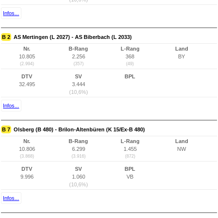
Infos...
B 2
AS Mertingen (L 2027) - AS Biberbach (L 2033)
Nr.
B-Rang
L-Rang
Land
10.805
2.256
368
BY
(2.994)
(357)
(49)
DTV
SV
BPL
32.495
3.444
(10,6%)
Infos...
B 7
Olsberg (B 480) - Brilon-Altenbüren (K 15/Ex-B 480)
Nr.
B-Rang
L-Rang
Land
10.806
6.299
1.455
NW
(3.868)
(3.916)
(872)
DTV
SV
BPL
9.996
1.060
VB
(10,6%)
Infos...