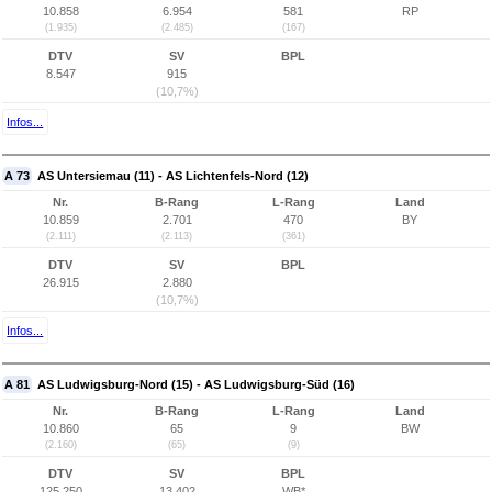
10.858
6.954
581
RP
(1.935)
(2.485)
(167)
DTV
SV
BPL
8.547
915
(10,7%)
Infos...
A 73
AS Untersiemau (11) - AS Lichtenfels-Nord (12)
Nr.
B-Rang
L-Rang
Land
10.859
2.701
470
BY
(2.111)
(2.113)
(361)
DTV
SV
BPL
26.915
2.880
(10,7%)
Infos...
A 81
AS Ludwigsburg-Nord (15) - AS Ludwigsburg-Süd (16)
Nr.
B-Rang
L-Rang
Land
10.860
65
9
BW
(2.160)
(65)
(9)
DTV
SV
BPL
125.250
13.402
WB*