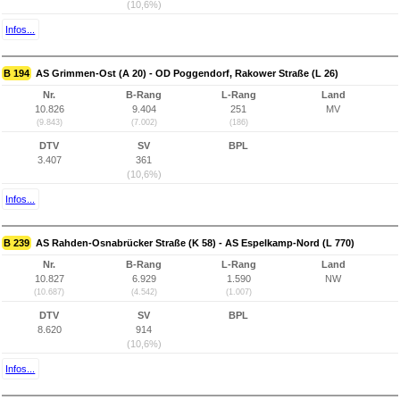
(10,6%)
Infos...
B 194
AS Grimmen-Ost (A 20) - OD Poggendorf, Rakower Straße (L 26)
Nr.
B-Rang
L-Rang
Land
10.826
9.404
251
MV
(9.843)
(7.002)
(186)
DTV
SV
BPL
3.407
361
(10,6%)
Infos...
B 239
AS Rahden-Osnabrücker Straße (K 58) - AS Espelkamp-Nord (L 770)
Nr.
B-Rang
L-Rang
Land
10.827
6.929
1.590
NW
(10.687)
(4.542)
(1.007)
DTV
SV
BPL
8.620
914
(10,6%)
Infos...