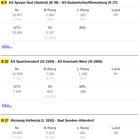
B 9
AS Speyer-Süd (Südteil) (B 39) - AS Dudenhofen/Römerberg (K 27)
Nr.
B-Rang
L-Rang
Land
10.807
2.460
165
RP
(4.361)
(462)
(42)
DTV
SV
BPL
29.684
3.147
(10,6%)
Infos...
B 22
AS Speichersdorf (St 2184) - AS Kemnath-West (St 2665)
Nr.
B-Rang
L-Rang
Land
10.808
7.430
1.396
BY
(5.151)
(5.041)
(983)
DTV
SV
BPL
7.544
800
WB
(10,6%)
Infos...
B 27
Abzweig Höllental (L 3242) - Bad Sooden-Allendorf
Nr.
B-Rang
L-Rang
Land
10.809
5.923
481
HE
(5.410)
(3.543)
(467)