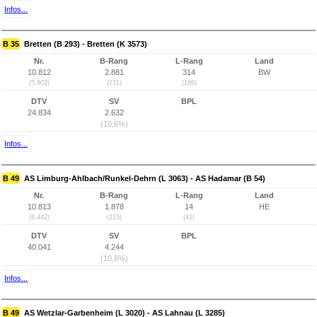
Infos...
B 35
Bretten (B 293) - Bretten (K 3573)
Nr.
B-Rang
L-Rang
Land
10.812
2.881
314
BW
(5.803)
(731)
(169)
DTV
SV
BPL
24.834
2.632
(10,6%)
Infos...
B 49
AS Limburg-Ahlbach/Runkel-Dehrn (L 3063) - AS Hadamar (B 54)
Nr.
B-Rang
L-Rang
Land
10.813
1.878
14
HE
(6.442)
(215)
(41)
DTV
SV
BPL
40.041
4.244
(10,6%)
Infos...
B 49
AS Wetzlar-Garbenheim (L 3020) - AS Lahnau (L 3285)