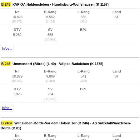
B 245
KVP OA Haldensleben - Hundisburg-Wolfshausen (K 1157)
Nr.
B-Rang
L-Rang
Land
10.828
8.552
386
ST
(10.872)
(6.152)
(321)
DTV
SV
BPL
5.262
558
(10,6%)
Infos...
B 245
Ummendorf (Börde) (L 40) - Völpke-Badeleben (K 1375)
Nr.
B-Rang
L-Rang
Land
10.829
9.869
541
ST
(10.883)
(7.466)
(475)
DTV
SV
BPL
1.925
204
(10,6%)
Infos...
B 246a
Wanzleben-Börde-Vor dem Hohen Tor (B 246) - AS Sülzetal/Wanzleben-
Börde (B 81)
Nr.
B-Rang
L-Rang
Land