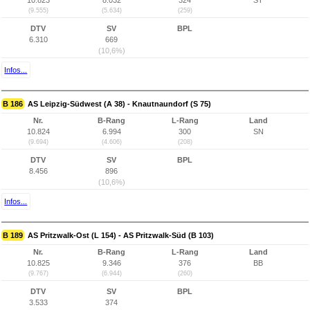
10.823
8.032
324
ST
(9.555)
(5.634)
(259)
DTV
SV
BPL
6.310
669
(10,6%)
Infos...
B 186
AS Leipzig-Südwest (A 38) - Knautnaundorf (S 75)
Nr.
B-Rang
L-Rang
Land
10.824
6.994
300
SN
(9.694)
(4.606)
(208)
DTV
SV
BPL
8.456
896
(10,6%)
Infos...
B 189
AS Pritzwalk-Ost (L 154) - AS Pritzwalk-Süd (B 103)
Nr.
B-Rang
L-Rang
Land
10.825
9.346
376
BB
(9.767)
(6.944)
(260)
DTV
SV
BPL
3.533
374