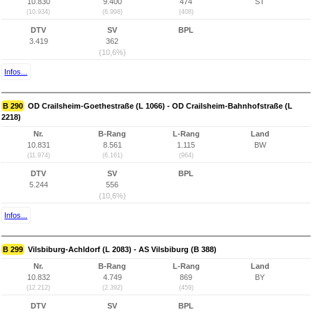
10.830
9.400
474
ST
(10.934)
(6.998)
(408)
DTV
SV
BPL
3.419
362
(10,6%)
Infos...
B 290
OD Crailsheim-Goethestraße (L 1066) - OD Crailsheim-Bahnhofstraße (L
2218)
Nr.
B-Rang
L-Rang
Land
10.831
8.561
1.115
BW
(11.974)
(6.161)
(964)
DTV
SV
BPL
5.244
556
(10,6%)
Infos...
B 299
Vilsbiburg-Achldorf (L 2083) - AS Vilsbiburg (B 388)
Nr.
B-Rang
L-Rang
Land
10.832
4.749
869
BY
(12.212)
(2.392)
(459)
DTV
SV
BPL