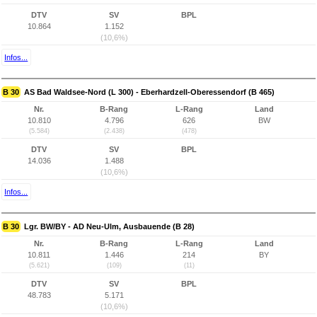
DTV
SV
BPL
10.864
1.152
(10,6%)
Infos...
B 30
AS Bad Waldsee-Nord (L 300) - Eberhardzell-Oberessendorf (B 465)
Nr.
B-Rang
L-Rang
Land
10.810
4.796
626
BW
(5.584)
(2.438)
(478)
DTV
SV
BPL
14.036
1.488
(10,6%)
Infos...
B 30
Lgr. BW/BY - AD Neu-Ulm, Ausbauende (B 28)
Nr.
B-Rang
L-Rang
Land
10.811
1.446
214
BY
(5.621)
(109)
(11)
DTV
SV
BPL
48.783
5.171
(10,6%)