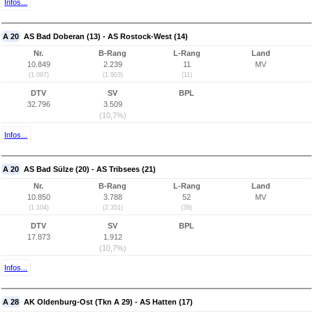
Infos...
A 20
AS Bad Doberan (13) - AS Rostock-West (14)
Nr.
B-Rang
L-Rang
Land
10.849
2.239
11
MV
(1.097)
(1.903)
(11)
DTV
SV
BPL
32.796
3.509
(10,7%)
Infos...
A 20
AS Bad Sülze (20) - AS Tribsees (21)
Nr.
B-Rang
L-Rang
Land
10.850
3.788
52
MV
(1.104)
(2.351)
(39)
DTV
SV
BPL
17.873
1.912
(10,7%)
Infos...
A 28
AK Oldenburg-Ost (Tkn A 29) - AS Hatten (17)