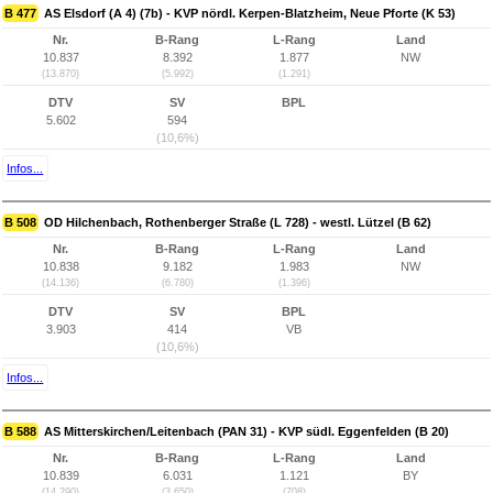
B 477
AS Elsdorf (A 4) (7b) - KVP nördl. Kerpen-Blatzheim, Neue Pforte (K 53)
Nr.
B-Rang
L-Rang
Land
10.837
8.392
1.877
NW
(13.870)
(5.992)
(1.291)
DTV
SV
BPL
5.602
594
(10,6%)
Infos...
B 508
OD Hilchenbach, Rothenberger Straße (L 728) - westl. Lützel (B 62)
Nr.
B-Rang
L-Rang
Land
10.838
9.182
1.983
NW
(14.136)
(6.780)
(1.396)
DTV
SV
BPL
3.903
414
VB
(10,6%)
Infos...
B 588
AS Mitterskirchen/Leitenbach (PAN 31) - KVP südl. Eggenfelden (B 20)
Nr.
B-Rang
L-Rang
Land
10.839
6.031
1.121
BY
(14.290)
(3.650)
(708)