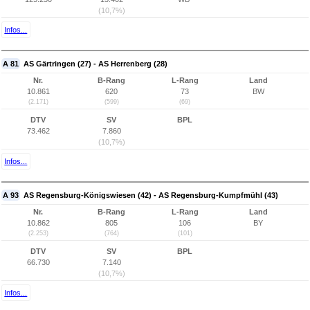
(10,7%)
Infos...
A 81
AS Gärtringen (27) - AS Herrenberg (28)
Nr.
B-Rang
L-Rang
Land
10.861
620
73
BW
(2.171)
(599)
(69)
DTV
SV
BPL
73.462
7.860
(10,7%)
Infos...
A 93
AS Regensburg-Königswiesen (42) - AS Regensburg-Kumpfmühl (43)
Nr.
B-Rang
L-Rang
Land
10.862
805
106
BY
(2.253)
(764)
(101)
DTV
SV
BPL
66.730
7.140
(10,7%)
Infos...