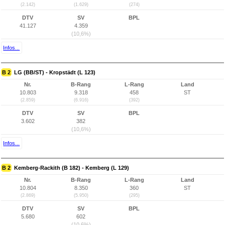
(2.142)
(1.629)
(274)
DTV
SV
BPL
41.127
4.359
(10,6%)
Infos...
B 2
LG (BB/ST) - Kropstädt (L 123)
Nr.
B-Rang
L-Rang
Land
10.803
9.318
458
ST
(2.859)
(6.916)
(392)
DTV
SV
BPL
3.602
382
(10,6%)
Infos...
B 2
Kemberg-Rackith (B 182) - Kemberg (L 129)
Nr.
B-Rang
L-Rang
Land
10.804
8.350
360
ST
(2.869)
(5.950)
(295)
DTV
SV
BPL
5.680
602
(10,6%)