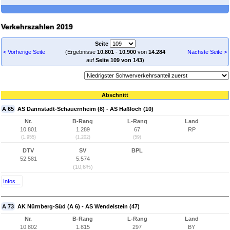
Verkehrszahlen 2019
Seite
< Vorherige Seite
(Ergebnisse
10.801
-
10.900
von
14.284
Nächste Seite >
auf
Seite 109 von 143
)
Abschnitt
A 65
AS Dannstadt-Schauernheim (8) - AS Haßloch (10)
Nr.
B-Rang
L-Rang
Land
10.801
1.289
67
RP
(1.955)
(1.202)
(59)
DTV
SV
BPL
52.581
5.574
(10,6%)
Infos...
A 73
AK Nürnberg-Süd (A 6) - AS Wendelstein (47)
Nr.
B-Rang
L-Rang
Land
10.802
1.815
297
BY