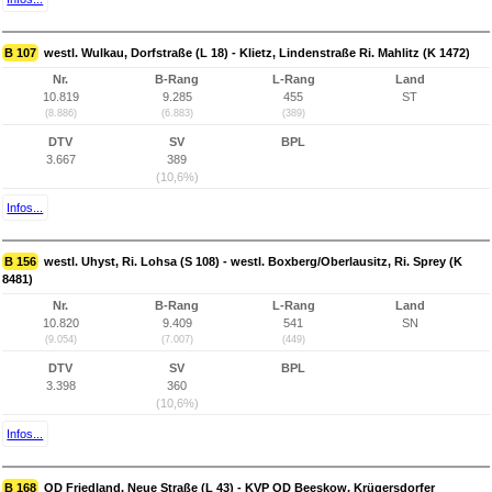
B 107
westl. Wulkau, Dorfstraße (L 18) - Klietz, Lindenstraße Ri. Mahlitz (K 1472)
Nr.
B-Rang
L-Rang
Land
10.819
9.285
455
ST
(8.886)
(6.883)
(389)
DTV
SV
BPL
3.667
389
(10,6%)
Infos...
B 156
westl. Uhyst, Ri. Lohsa (S 108) - westl. Boxberg/Oberlausitz, Ri. Sprey (K
8481)
Nr.
B-Rang
L-Rang
Land
10.820
9.409
541
SN
(9.054)
(7.007)
(449)
DTV
SV
BPL
3.398
360
(10,6%)
Infos...
B 168
OD Friedland, Neue Straße (L 43) - KVP OD Beeskow, Krügersdorfer