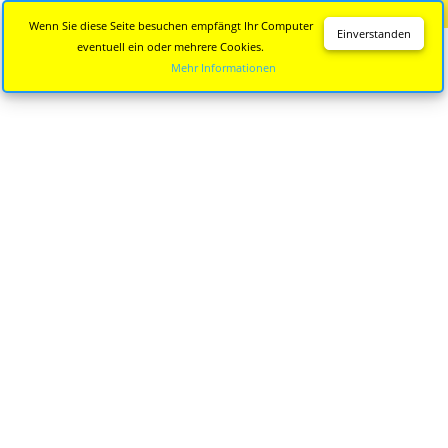
Diese Seite wird nicht mehr aktualisiert.
Zur neuen Seite
Wenn Sie diese Seite besuchen empfängt Ihr Computer
Einverstanden
eventuell ein oder mehrere Cookies.
Mehr Informationen