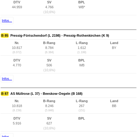
DTV
SV
BPL
44.959
4.766
WB*
(10,6%)
Infos...
B 85
Pressig-Förtschendorf (L 2198) - Pressig-Rothenkirchen (K 9)
Nr.
B-Rang
L-Rang
Land
10.817
8.784
1.612
BY
(8.072)
(6.384)
(1.199)
DTV
SV
BPL
4.770
506
WB
(10,6%)
Infos...
B 87
AS Müllrose (L 37) - Beeskow-Oegeln (B 168)
Nr.
B-Rang
L-Rang
Land
10.818
8.246
267
BB
(8.159)
(5.846)
(151)
DTV
SV
BPL
5.916
627
(10,6%)
Infos...