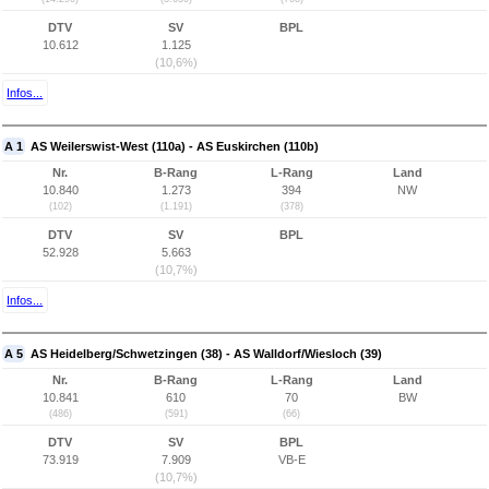
DTV
SV
BPL
10.612
1.125
(10,6%)
Infos...
A 1
AS Weilerswist-West (110a) - AS Euskirchen (110b)
Nr.
B-Rang
L-Rang
Land
10.840
1.273
394
NW
(102)
(1.191)
(378)
DTV
SV
BPL
52.928
5.663
(10,7%)
Infos...
A 5
AS Heidelberg/Schwetzingen (38) - AS Walldorf/Wiesloch (39)
Nr.
B-Rang
L-Rang
Land
10.841
610
70
BW
(486)
(591)
(66)
DTV
SV
BPL
73.919
7.909
VB-E
(10,7%)