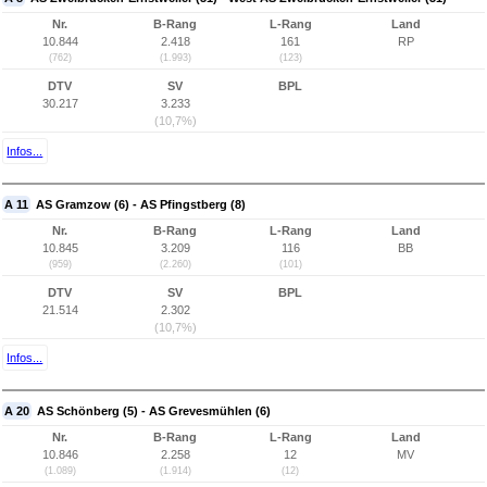
Nr.
B-Rang
L-Rang
Land
10.844
2.418
161
RP
(762)
(1.993)
(123)
DTV
SV
BPL
30.217
3.233
(10,7%)
Infos...
A 11
AS Gramzow (6) - AS Pfingstberg (8)
Nr.
B-Rang
L-Rang
Land
10.845
3.209
116
BB
(959)
(2.260)
(101)
DTV
SV
BPL
21.514
2.302
(10,7%)
Infos...
A 20
AS Schönberg (5) - AS Grevesmühlen (6)
Nr.
B-Rang
L-Rang
Land
10.846
2.258
12
MV
(1.089)
(1.914)
(12)