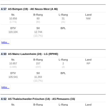
A 57
AS Büttgen (19) - AK Neuss-West (A 46)
Nr.
B-Rang
L-Rang
Land
10.856
80
31
NW
(1.774)
(80)
(31)
DTV
SV
BPL
119.104
12.744
(10,7%)
Infos...
A 60
AS Mainz-Laubenheim (24) - LG (RP/HE)
Nr.
B-Rang
L-Rang
Land
10.857
157
2
RP
(1.845)
(157)
(2)
DTV
SV
BPL
105.541
11.293
(10,7%)
Infos...
A 62
AS Thaleischweiler-Fröschen (14) - AS Pirmasens (15)
Nr.
B-Rang
L-Rang
Land