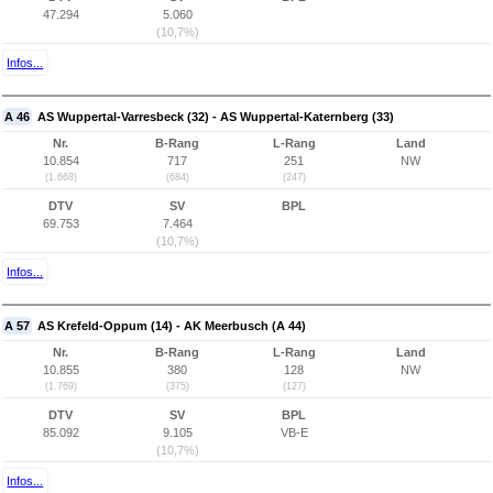
47.294
5.060
(10,7%)
Infos...
A 46
AS Wuppertal-Varresbeck (32) - AS Wuppertal-Katernberg (33)
Nr.
B-Rang
L-Rang
Land
10.854
717
251
NW
(1.668)
(684)
(247)
DTV
SV
BPL
69.753
7.464
(10,7%)
Infos...
A 57
AS Krefeld-Oppum (14) - AK Meerbusch (A 44)
Nr.
B-Rang
L-Rang
Land
10.855
380
128
NW
(1.769)
(375)
(127)
DTV
SV
BPL
85.092
9.105
VB-E
(10,7%)
Infos...