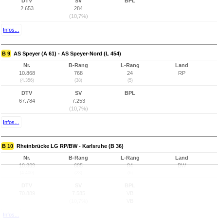
DTV
SV
BPL
2.653
284
(10,7%)
Infos...
B 9
AS Speyer (A 61) - AS Speyer-Nord (L 454)
Nr.
B-Rang
L-Rang
Land
10.868
768
24
RP
(4.356)
(38)
(5)
DTV
SV
BPL
67.784
7.253
(10,7%)
Infos...
B 10
Rheinbrücke LG RP/BW - Karlsruhe (B 36)
Nr.
B-Rang
L-Rang
Land
10.869
685
84
BW
(4.400)
(28)
(6)
DTV
SV
BPL
70.889
7.585
VB
(10,7%)
VB
Infos...