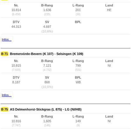
Nr.
B-Rang
L-Rang
Land
10.814
1.636
201
HE
(6.459)
(155)
(30)
DTV
SV
BPL
44.313
4.697
(10,6%)
Infos...
B 71
Bremervörde-Bevern (K 107) - Selsingen (K 109)
Nr.
B-Rang
L-Rang
Land
10.815
7.121
799
NI
(7.620)
(4.732)
(531)
DTV
SV
BPL
8.187
868
WB
(10,6%)
Infos...
B 75
AS Delmenhorst-Stickgras (L 875) - LG (NI/HB)
Nr.
B-Rang
L-Rang
Land
10.816
1.605
149
NI
(7.747)
(146)
(9)