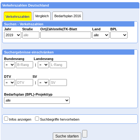
Verkehrszahlen Deutschland
Vergleich
Bedarfsplan 2016
Verkehrszahlen
Suchen - Verkehszahlen
Jahr
Straße
Ort|Zählstelle|TK-Blatt
Land
BPL
Suchergebnisse einschränken
Bundesrang Landesrang
|
DTV SV
|
Bedarfsplan (BPL)-Projekttyp
Infos anzeigen
Suchbegriffe hervorheben