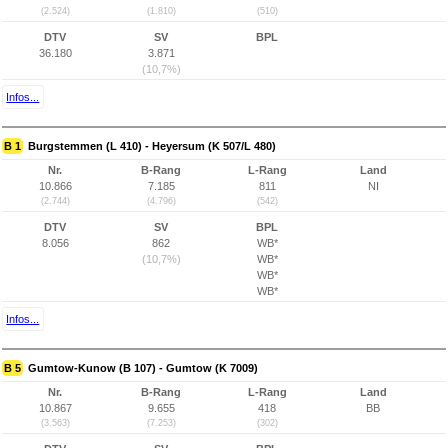
(2.524)
(1.810)
(510)
DTV
SV
BPL
36.180
3.871
(10,7%)
Infos...
B 1
Burgstemmen (L 410) - Heyersum (K 507/L 480)
Nr.
B-Rang
L-Rang
Land
10.866
7.185
811
NI
(2.744)
(4.796)
(542)
DTV
SV
BPL
8.056
862
WB*
(10,7%)
WB*
WB*
WB*
Infos...
B 5
Gumtow-Kunow (B 107) - Gumtow (K 7009)
Nr.
B-Rang
L-Rang
Land
10.867
9.655
418
BB
(3.563)
(7.253)
(302)