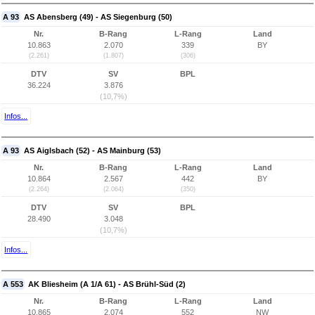
A 93
AS Abensberg (49) - AS Siegenburg (50)
Nr.
B-Rang
L-Rang
Land
10.863
2.070
339
BY
(2.261)
(1.807)
(306)
DTV
SV
BPL
36.224
3.876
(10,7%)
Infos...
A 93
AS Aiglsbach (52) - AS Mainburg (53)
Nr.
B-Rang
L-Rang
Land
10.864
2.567
442
BY
(2.264)
(2.064)
(350)
DTV
SV
BPL
28.490
3.048
(10,7%)
Infos...
A 553
AK Bliesheim (A 1/A 61) - AS Brühl-Süd (2)
Nr.
B-Rang
L-Rang
Land
10.865
2.074
552
NW