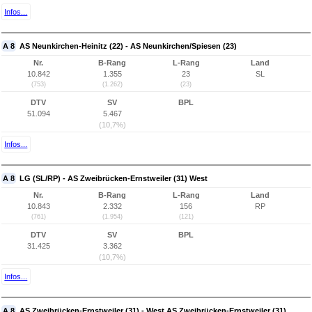
Infos...
A 8
AS Neunkirchen-Heinitz (22) - AS Neunkirchen/Spiesen (23)
Nr.
B-Rang
L-Rang
Land
10.842
1.355
23
SL
(753)
(1.262)
(23)
DTV
SV
BPL
51.094
5.467
(10,7%)
Infos...
A 8
LG (SL/RP) - AS Zweibrücken-Ernstweiler (31) West
Nr.
B-Rang
L-Rang
Land
10.843
2.332
156
RP
(761)
(1.954)
(121)
DTV
SV
BPL
31.425
3.362
(10,7%)
Infos...
A 8
AS Zweibrücken-Ernstweiler (31) - West AS Zweibrücken-Ernstweiler (31)