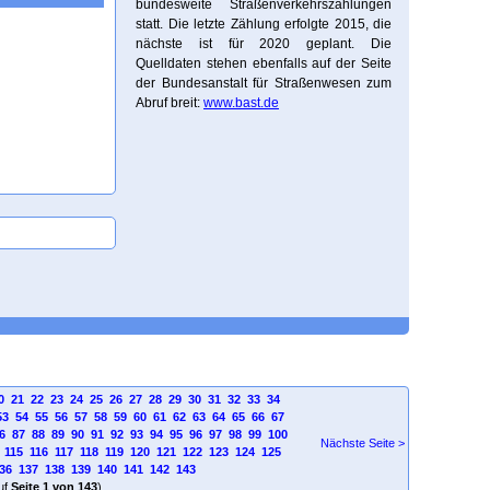
bundesweite Straßenverkehrszählungen
statt. Die letzte Zählung erfolgte 2015, die
nächste ist für 2020 geplant. Die
Quelldaten stehen ebenfalls auf der Seite
der Bundesanstalt für Straßenwesen zum
Abruf breit:
www.bast.de
0
21
22
23
24
25
26
27
28
29
30
31
32
33
34
53
54
55
56
57
58
59
60
61
62
63
64
65
66
67
6
87
88
89
90
91
92
93
94
95
96
97
98
99
100
Nächste Seite >
115
116
117
118
119
120
121
122
123
124
125
36
137
138
139
140
141
142
143
uf
Seite 1 von 143
)