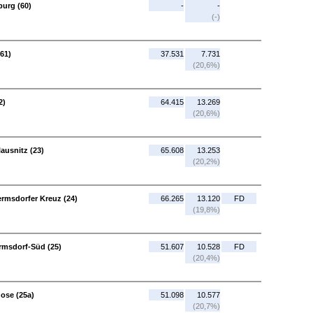
urg (60)
-
-
(-)
61)
37.531
7.731
(20,6%)
2)
64.415
13.269
(20,6%)
ausnitz (23)
65.608
13.253
(20,2%)
ermsdorfer Kreuz (24)
66.265
13.120
FD
(19,8%)
rmsdorf-Süd (25)
51.607
10.528
FD
(20,4%)
ose (25a)
51.098
10.577
(20,7%)