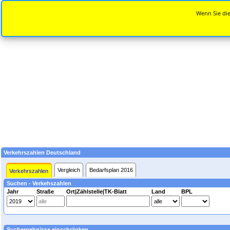
Wenn Sie die
Verkehrszahlen Deutschland
Vergleich
Bedarfsplan 2016
Verkehrszahlen
Suchen - Verkehszahlen
Jahr
Straße
Ort|Zählstelle|TK-Blatt
Land
BPL
Suchergebnisse einschränken