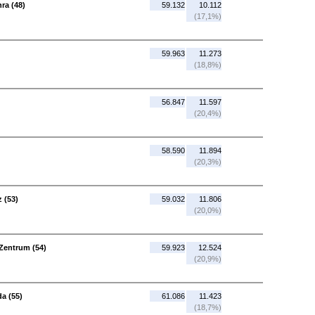
ra (48)
59.132
10.112
(17,1%)
59.963
11.273
(18,8%)
56.847
11.597
(20,4%)
58.590
11.894
(20,3%)
 (53)
59.032
11.806
(20,0%)
Zentrum (54)
59.923
12.524
(20,9%)
a (55)
61.086
11.423
(18,7%)