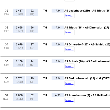
32
1.467
22
TH
A 9
AS Lederhose (25b) - AS Triptis (26
(866)
(1.359)
(22)
Infos...
33
1.668
26
TH
A 9
AS Triptis (26) - AS Dittersdorf (27)
(867)
(1.513)
(26)
Infos...
34
1.678
27
TH
A 9
AS Dittersdorf (27) - AS Schleiz (28
(868)
(1.522)
(27)
Infos...
35
1.158
14
TH
A 9
AS Schleiz (28) - AS Bad Lobenstei
(869)
(1.088)
(14)
Infos...
36
1.782
29
TH
A 9
AS Bad Lobenstein (29) - LG (TH/B
(870)
(1.605)
(29)
Infos...
37
2.808
52
TH
A 38
AS Arenshausen (4) - AS Heilbad He
(1.397)
(2.149)
(48)
Infos...