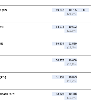
 (42)
49.747
10.795
FD
(21,7%)
44)
54.273
10.692
(19,7%)
45)
59.634
11.569
(19,4%)
58.775
10.638
(18,1%)
(47a)
51.131
10.073
(19,7%)
selbach (47b)
53.428
10.418
(19,5%)