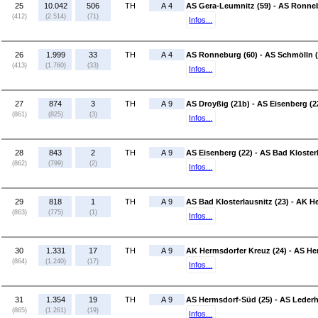
25
10.042
506
TH
A 4
AS Gera-Leumnitz (59) - AS Ronneb
(412)
(2.514)
(71)
Infos...
26
1.999
33
TH
A 4
AS Ronneburg (60) - AS Schmölln (
(413)
(1.760)
(33)
Infos...
27
874
3
TH
A 9
AS Droyßig (21b) - AS Eisenberg (2
(861)
(825)
(3)
Infos...
28
843
2
TH
A 9
AS Eisenberg (22) - AS Bad Klosterl
(862)
(799)
(2)
Infos...
29
818
1
TH
A 9
AS Bad Klosterlausnitz (23) - AK H
(863)
(775)
(1)
Infos...
30
1.331
17
TH
A 9
AK Hermsdorfer Kreuz (24) - AS He
(864)
(1.240)
(17)
Infos...
31
1.354
19
TH
A 9
AS Hermsdorf-Süd (25) - AS Lederh
(865)
(1.261)
(19)
Infos...