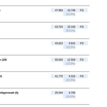
)
47.983
10.748
FD
(22,4%)
43.724
10.100
FD
(23,1%)
)
43.623
9.815
FD
(22,5%)
n (29)
55.816
12.559
FD
(22,5%)
Y)
41.770
9.315
FD
(22,3%)
iligenstadt (5)
25.544
6.795
(26,6%)