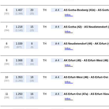
6
1.407
20
TH
A 4
AS Gotha-Boxberg (41b) - AS Gotha
(393)
(1.306)
(20)
Infos...
7
1.218
15
TH
A 4
AS Gotha (42) - AS Neudietendorf (
(394)
(1.140)
(15)
Infos...
8
1.039
8
TH
A 4
AS Neudietendorf (44) - AK Erfurt (
(395)
(977)
(8)
Infos...
9
1.068
11
TH
A 4
AK Erfurt (45) - AS Erfurt-West (46)
(396)
(1.005)
(11)
Infos...
10
1.353
18
TH
A 4
AS Erfurt-West (46) - AS Erfurt-Ost 
(397)
(1.260)
(18)
Infos...
11
1.250
16
TH
A 4
AS Erfurt-Ost (47a) - AS Erfurt-Vie
(398)
(1.169)
(16)
Infos...