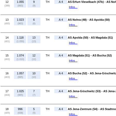
12
1.055
9
TH
A 4
AS Erfurt-Vieselbach (47b) - AS Noh
(399)
(993)
(9)
Infos...
13
1.023
6
TH
A 4
AS Nohra (48) - AS Apolda (50)
(400)
(963)
(6)
Infos...
14
1.118
13
TH
A 4
AS Apolda (50) - AS Magdala (51)
(401)
(1.050)
(13)
Infos...
15
1.074
12
TH
A 4
AS Magdala (51) - AS Bucha (52)
(402)
(1.010)
(12)
Infos...
16
1.057
10
TH
A 4
AS Bucha (52) - AS Jena-Göschwitz
(403)
(995)
(10)
Infos...
17
1.025
7
TH
A 4
AS Jena-Göschwitz (53) - AS Jena-
(404)
(965)
(7)
Infos...
18
996
5
TH
A 4
AS Jena-Zentrum (54) - AS Stadtrod
(405)
(938)
(5)
Infos...