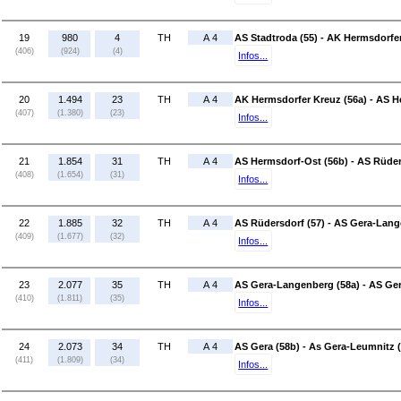
19
980
4
TH
A 4
AS Stadtroda (55) - AK Hermsdorfer
(406)
(924)
(4)
Infos...
20
1.494
23
TH
A 4
AK Hermsdorfer Kreuz (56a) - AS H
(407)
(1.380)
(23)
Infos...
21
1.854
31
TH
A 4
AS Hermsdorf-Ost (56b) - AS Rüder
(408)
(1.654)
(31)
Infos...
22
1.885
32
TH
A 4
AS Rüdersdorf (57) - AS Gera-Lang
(409)
(1.677)
(32)
Infos...
23
2.077
35
TH
A 4
AS Gera-Langenberg (58a) - AS Ger
(410)
(1.811)
(35)
Infos...
24
2.073
34
TH
A 4
AS Gera (58b) - As Gera-Leumnitz (
(411)
(1.809)
(34)
Infos...