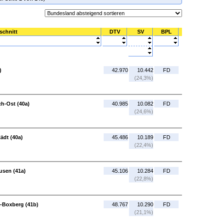
schnitt
DTV
SV
BPL
)
42.970
10.442
FD
(24,3%)
ch-Ost (40a)
40.985
10.082
FD
(24,6%)
ädt (40a)
45.486
10.189
FD
(22,4%)
usen (41a)
45.106
10.284
FD
(22,8%)
a-Boxberg (41b)
48.767
10.290
FD
(21,1%)