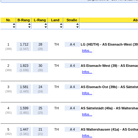
Nr.
B-Rang
L-Rang
Land
Straße
Ab
1
1.712
28
TH
A 4
LG (HE/TH) - AS Eisenach-West (39
(388)
(1.547)
(28)
Infos...
2
1.823
30
TH
A 4
AS Eisenach-West (39) - AS Eisena
(389)
(1.636)
(30)
Infos...
3
1.581
24
TH
A 4
AS Eisenach-Ost (39b) - AS Sättelst
(390)
(1.445)
(24)
Infos...
4
1.599
25
TH
A 4
AS Sättelstädt (40a) - AS Waltersha
(391)
(1.461)
(25)
Infos...
5
1.447
21
TH
A 4
AS Waltershausen (41a) - AS Goth
(392)
(1.341)
(21)
Infos...