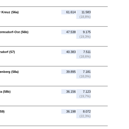
 Kreuz (56a)
61.614
11.583
(18,8%)
ermsdorf-Ost (56b)
47.538
9.175
(19,3%)
sdorf (57)
40.383
7.511
(18,6%)
enberg (58a)
39.895
7.181
(18,0%)
a (58b)
36.156
7.123
(19,7%)
59)
36.198
8.072
(22,3%)