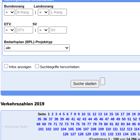
Bundesrang Landesrang
|
DTV SV
|
Bedarfsplan (BPL)-Projekttyp
Infos anzeigen
Suchbegriffe hervorheben
Verkehrszahlen 2019
Seite 1
2
3
4
5
6
7
8
9
10
11
12
13
14
15
16
17
18
19
2
35
36
37
38
39
40
41
42
43
44
45
46
47
48
49
50
51
52
68
69
70
71
72
73
74
75
76
77
78
79
80
81
82
83
84
85
8
< Vorherige Seite
101
102
103
104
105
106
107
108
109
110
111
112
113
114
126
127
128
129
130
131
132
133
134
135
1
(Ergebnisse
1
-
100
von
14.284
a