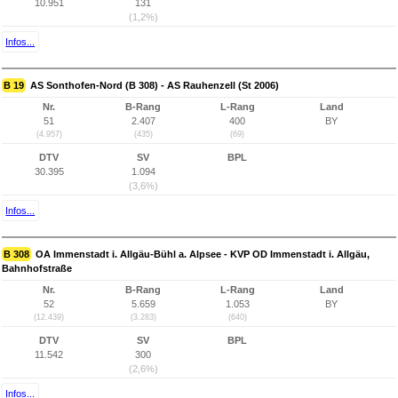
10.951
131
(1,2%)
Infos...
B 19
AS Sonthofen-Nord (B 308) - AS Rauhenzell (St 2006)
Nr.
B-Rang
L-Rang
Land
51
2.407
400
BY
(4.957)
(435)
(69)
DTV
SV
BPL
30.395
1.094
(3,6%)
Infos...
B 308
OA Immenstadt i. Allgäu-Bühl a. Alpsee - KVP OD Immenstadt i. Allgäu,
Bahnhofstraße
Nr.
B-Rang
L-Rang
Land
52
5.659
1.053
BY
(12.439)
(3.283)
(640)
DTV
SV
BPL
11.542
300
(2,6%)
Infos...