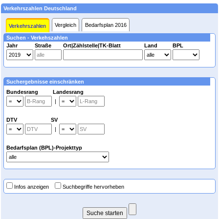
Verkehrszahlen Deutschland
Vergleich
Bedarfsplan 2016
Verkehrszahlen
Suchen - Verkehszahlen
Jahr
Straße
Ort|Zählstelle|TK-Blatt
Land
BPL
Suchergebnisse einschränken
Bundesrang Landesrang
|
DTV SV
|
Bedarfsplan (BPL)-Projekttyp
Infos anzeigen
Suchbegriffe hervorheben