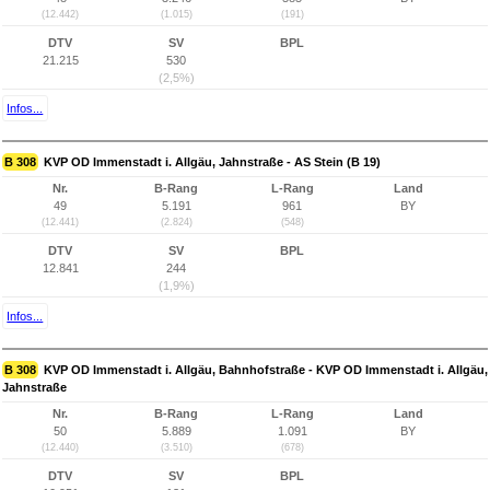
(12.442)
(1.015)
(191)
DTV
SV
BPL
21.215
530
(2,5%)
Infos...
B 308
KVP OD Immenstadt i. Allgäu, Jahnstraße - AS Stein (B 19)
Nr.
B-Rang
L-Rang
Land
49
5.191
961
BY
(12.441)
(2.824)
(548)
DTV
SV
BPL
12.841
244
(1,9%)
Infos...
B 308
KVP OD Immenstadt i. Allgäu, Bahnhofstraße - KVP OD Immenstadt i. Allgäu,
Jahnstraße
Nr.
B-Rang
L-Rang
Land
50
5.889
1.091
BY
(12.440)
(3.510)
(678)
DTV
SV
BPL