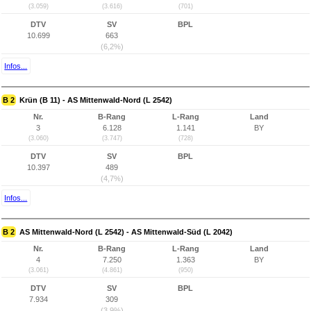
(3.059)
(3.616)
(701)
DTV
SV
BPL
10.699
663
(6,2%)
Infos...
B 2
Krün (B 11) - AS Mittenwald-Nord (L 2542)
Nr.
B-Rang
L-Rang
Land
3
6.128
1.141
BY
(3.060)
(3.747)
(728)
DTV
SV
BPL
10.397
489
(4,7%)
Infos...
B 2
AS Mittenwald-Nord (L 2542) - AS Mittenwald-Süd (L 2042)
Nr.
B-Rang
L-Rang
Land
4
7.250
1.363
BY
(3.061)
(4.861)
(950)
DTV
SV
BPL
7.934
309
(3,9%)