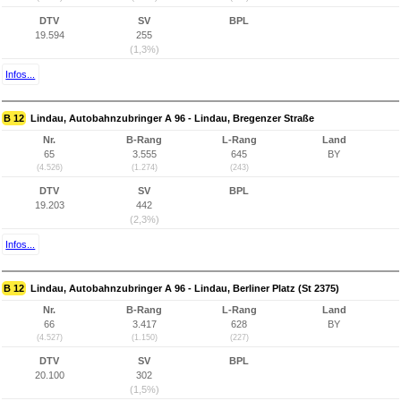
DTV
SV
BPL
19.594
255
(1,3%)
Infos...
B 12
Lindau, Autobahnzubringer A 96 - Lindau, Bregenzer Straße
Nr.
B-Rang
L-Rang
Land
65
3.555
645
BY
(4.526)
(1.274)
(243)
DTV
SV
BPL
19.203
442
(2,3%)
Infos...
B 12
Lindau, Autobahnzubringer A 96 - Lindau, Berliner Platz (St 2375)
Nr.
B-Rang
L-Rang
Land
66
3.417
628
BY
(4.527)
(1.150)
(227)
DTV
SV
BPL
20.100
302
(1,5%)