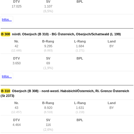
DTV
SV
BPL
17.025
1.107
(6,5%)
Infos...
B 308
nördl. Oberjoch (B 310) - BG Österreich, Oberjoch/Schattwald (L 199)
Nr.
B-Rang
L-Rang
Land
42
9.295
1.684
BY
(12.446)
(6.893)
(1.271)
DTV
SV
BPL
3.650
69
(1,9%)
Infos...
B 310
Oberjoch (B 308) - nord-westl. Habsbichl/Österreich, Ri. Grenze Österreich
(St 2373)
Nr.
B-Rang
L-Rang
Land
43
8.920
1.631
BY
(12.457)
(6.519)
(1.218)
DTV
SV
BPL
4.464
116
(2,6%)