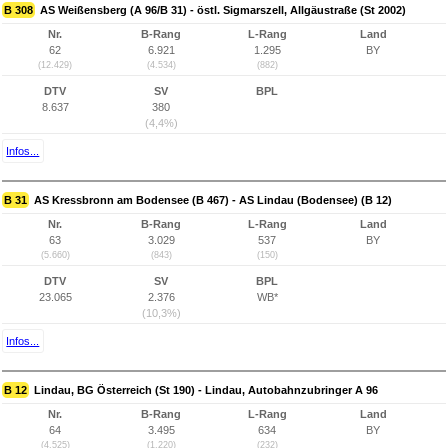
B 308
AS Weißensberg (A 96/B 31) - östl. Sigmarszell, Allgäustraße (St 2002)
Nr.
B-Rang
L-Rang
Land
62
6.921
1.295
BY
(12.429)
(4.534)
(882)
DTV
SV
BPL
8.637
380
(4,4%)
Infos...
B 31
AS Kressbronn am Bodensee (B 467) - AS Lindau (Bodensee) (B 12)
Nr.
B-Rang
L-Rang
Land
63
3.029
537
BY
(5.660)
(843)
(150)
DTV
SV
BPL
23.065
2.376
WB*
(10,3%)
Infos...
B 12
Lindau, BG Österreich (St 190) - Lindau, Autobahnzubringer A 96
Nr.
B-Rang
L-Rang
Land
64
3.495
634
BY
(4.525)
(1.220)
(232)