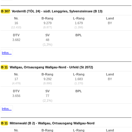
B 307
Vorderriß (TÖL 24) - südl. Lenggries, Sylvensteinsee (B 13)
Nr.
B-Rang
L-Rang
Land
16
9.279
1.679
BY
(12.410)
(6.877)
(1.266)
DTV
SV
BPL
3.682
48
(1,3%)
Infos...
B 11
Wallgau, Ortsausgang Wallgau-Nord - Urfeld (St 2072)
Nr.
B-Rang
L-Rang
Land
17
9.292
1.683
BY
(4.479)
(6.890)
(1.270)
DTV
SV
BPL
3.656
77
(2,1%)
Infos...
B 11
Mittenwald (B 2) - Wallgau, Ortsausgang Wallgau-Nord
Nr.
B-Rang
L-Rang
Land