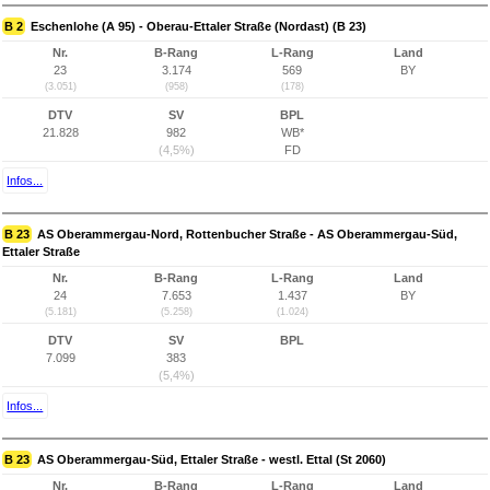
B 2
Eschenlohe (A 95) - Oberau-Ettaler Straße (Nordast) (B 23)
Nr.
B-Rang
L-Rang
Land
23
3.174
569
BY
(3.051)
(958)
(178)
DTV
SV
BPL
21.828
982
WB*
(4,5%)
FD
Infos...
B 23
AS Oberammergau-Nord, Rottenbucher Straße - AS Oberammergau-Süd,
Ettaler Straße
Nr.
B-Rang
L-Rang
Land
24
7.653
1.437
BY
(5.181)
(5.258)
(1.024)
DTV
SV
BPL
7.099
383
(5,4%)
Infos...
B 23
AS Oberammergau-Süd, Ettaler Straße - westl. Ettal (St 2060)
Nr.
B-Rang
L-Rang
Land