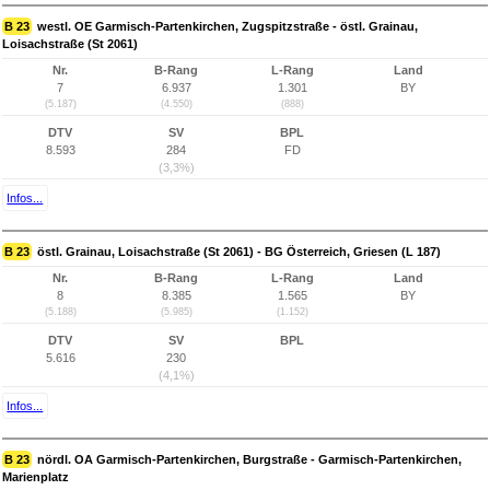
B 23
westl. OE Garmisch-Partenkirchen, Zugspitzstraße - östl. Grainau,
Loisachstraße (St 2061)
Nr.
B-Rang
L-Rang
Land
7
6.937
1.301
BY
(5.187)
(4.550)
(888)
DTV
SV
BPL
8.593
284
FD
(3,3%)
Infos...
B 23
östl. Grainau, Loisachstraße (St 2061) - BG Österreich, Griesen (L 187)
Nr.
B-Rang
L-Rang
Land
8
8.385
1.565
BY
(5.188)
(5.985)
(1.152)
DTV
SV
BPL
5.616
230
(4,1%)
Infos...
B 23
nördl. OA Garmisch-Partenkirchen, Burgstraße - Garmisch-Partenkirchen,
Marienplatz