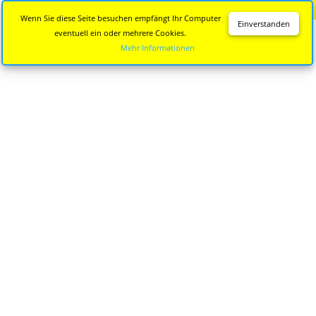
Diese Seite wird nicht mehr aktualisiert.
Zur neuen Seite
Wenn Sie diese Seite besuchen empfängt Ihr Computer
Einverstanden
eventuell ein oder mehrere Cookies.
Mehr Informationen