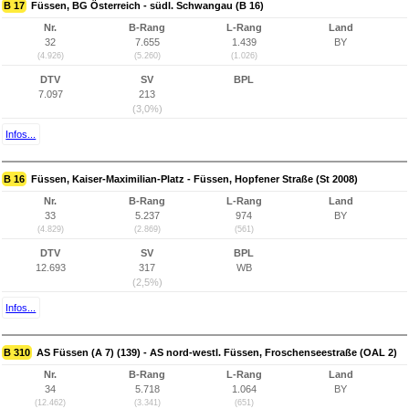
B 17
Füssen, BG Österreich - südl. Schwangau (B 16)
Nr.
B-Rang
L-Rang
Land
32
7.655
1.439
BY
(4.926)
(5.260)
(1.026)
DTV
SV
BPL
7.097
213
(3,0%)
Infos...
B 16
Füssen, Kaiser-Maximilian-Platz - Füssen, Hopfener Straße (St 2008)
Nr.
B-Rang
L-Rang
Land
33
5.237
974
BY
(4.829)
(2.869)
(561)
DTV
SV
BPL
12.693
317
WB
(2,5%)
Infos...
B 310
AS Füssen (A 7) (139) - AS nord-westl. Füssen, Froschenseestraße (OAL 2)
Nr.
B-Rang
L-Rang
Land
34
5.718
1.064
BY
(12.462)
(3.341)
(651)