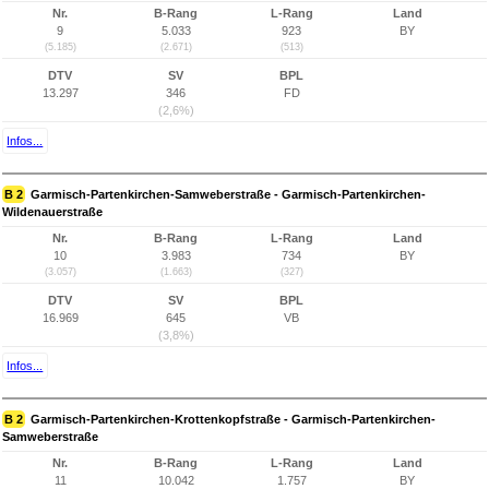
Nr.
B-Rang
L-Rang
Land
9
5.033
923
BY
(5.185)
(2.671)
(513)
DTV
SV
BPL
13.297
346
FD
(2,6%)
Infos...
B 2
Garmisch-Partenkirchen-Samweberstraße - Garmisch-Partenkirchen-
Wildenauerstraße
Nr.
B-Rang
L-Rang
Land
10
3.983
734
BY
(3.057)
(1.663)
(327)
DTV
SV
BPL
16.969
645
VB
(3,8%)
Infos...
B 2
Garmisch-Partenkirchen-Krottenkopfstraße - Garmisch-Partenkirchen-
Samweberstraße
Nr.
B-Rang
L-Rang
Land
11
10.042
1.757
BY