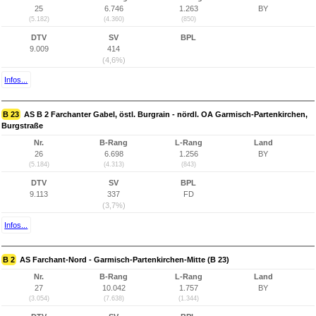
25
6.746
1.263
BY
(5.182)
(4.360)
(850)
DTV
SV
BPL
9.009
414
(4,6%)
Infos...
B 23
AS B 2 Farchanter Gabel, östl. Burgrain - nördl. OA Garmisch-Partenkirchen,
Burgstraße
Nr.
B-Rang
L-Rang
Land
26
6.698
1.256
BY
(5.184)
(4.313)
(843)
DTV
SV
BPL
9.113
337
FD
(3,7%)
Infos...
B 2
AS Farchant-Nord - Garmisch-Partenkirchen-Mitte (B 23)
Nr.
B-Rang
L-Rang
Land
27
10.042
1.757
BY
(3.054)
(7.638)
(1.344)