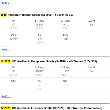
Infos...
B 16
Füssen, Hopfener Straße (St 2008) - Füssen (B 310)
Nr.
B-Rang
L-Rang
Land
37
5.109
941
BY
(4.830)
(2.743)
(528)
DTV
SV
BPL
13.084
340
WB
(2,6%)
Infos...
St 2521
OD Weißbach, Kemptener Straße (St 2520) - AS Füssen (A 7) (139)
Nr.
B-Rang
L-Rang
Land
38
10.042
1.757
BY
(12.461)
(7.638)
(1.344)
DTV
SV
BPL
-
-
(-)
Infos...
St 2520
OD Weißbach, Füssener Straße (St 2521) - OE Pfronten, Panoramaweg