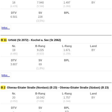
18
7.940
1.497
BY
(4.478)
(5.544)
(1.084)
DTV
SV
BPL
6.501
228
(3,5%)
Infos...
B 11
Urfeld (St 2072) - Kochel a. See (St 2062)
Nr.
B-Rang
L-Rang
Land
19
9.225
1.671
BY
(4.480)
(6.823)
(1.258)
DTV
SV
BPL
3.807
69
(1,8%)
Infos...
B 2
Oberau-Ettaler Straße (Nordast) (B 23) - Oberau-Ettaler Straße (Südast) (B 23)
Nr.
B-Rang
L-Rang
Land
20
10.042
1.757
BY
(3.052)
(7.638)
(1.344)
DTV
SV
BPL
-
-
FD