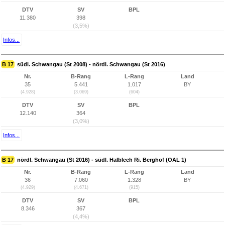
DTV
SV
BPL
11.380
398
(3,5%)
Infos...
B 17
südl. Schwangau (St 2008) - nördl. Schwangau (St 2016)
Nr.
B-Rang
L-Rang
Land
35
5.441
1.017
BY
(4.928)
(3.069)
(604)
DTV
SV
BPL
12.140
364
(3,0%)
Infos...
B 17
nördl. Schwangau (St 2016) - südl. Halblech Ri. Berghof (OAL 1)
Nr.
B-Rang
L-Rang
Land
36
7.060
1.328
BY
(4.929)
(4.671)
(915)
DTV
SV
BPL
8.346
367
(4,4%)