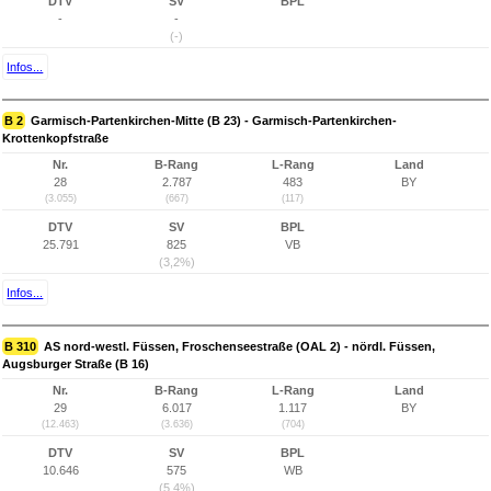
DTV
SV
BPL
-
-
(-)
Infos...
B 2
Garmisch-Partenkirchen-Mitte (B 23) - Garmisch-Partenkirchen-
Krottenkopfstraße
Nr.
B-Rang
L-Rang
Land
28
2.787
483
BY
(3.055)
(667)
(117)
DTV
SV
BPL
25.791
825
VB
(3,2%)
Infos...
B 310
AS nord-westl. Füssen, Froschenseestraße (OAL 2) - nördl. Füssen,
Augsburger Straße (B 16)
Nr.
B-Rang
L-Rang
Land
29
6.017
1.117
BY
(12.463)
(3.636)
(704)
DTV
SV
BPL
10.646
575
WB
(5,4%)