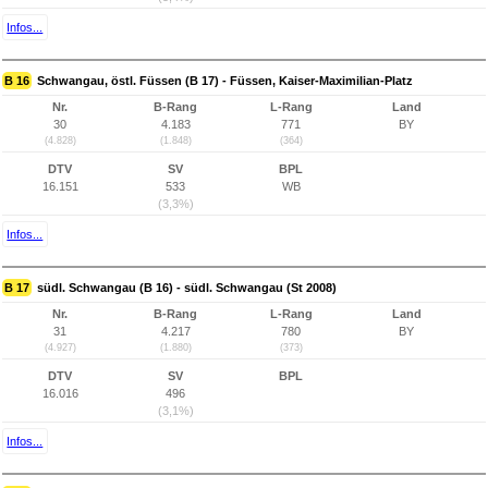
Infos...
B 16
Schwangau, östl. Füssen (B 17) - Füssen, Kaiser-Maximilian-Platz
Nr.
B-Rang
L-Rang
Land
30
4.183
771
BY
(4.828)
(1.848)
(364)
DTV
SV
BPL
16.151
533
WB
(3,3%)
Infos...
B 17
südl. Schwangau (B 16) - südl. Schwangau (St 2008)
Nr.
B-Rang
L-Rang
Land
31
4.217
780
BY
(4.927)
(1.880)
(373)
DTV
SV
BPL
16.016
496
(3,1%)
Infos...