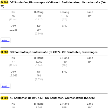
B 308
OE Sonthofen, Binswangen - KVP westl. Bad Hindelang, Ostrachstraße (OA
28)
Nr.
B-Rang
L-Rang
Land
46
6.198
1.156
BY
(12.444)
(3.817)
(743)
DTV
SV
BPL
10.235
297
(2,9%)
Infos...
B 308
OD Sonthofen, Grüntenstraße (St 2007) - OE Sonthofen, Binswangen
Nr.
B-Rang
L-Rang
Land
47
3.962
730
BY
(12.443)
(1.644)
(324)
DTV
SV
BPL
17.068
461
(2,7%)
Infos...
B 308
AS Sonthofen (B 19/OA 5) - OD Sonthofen, Grüntenstraße (St 2007)
Nr.
B-Rang
L-Rang
Land
48
3.246
585
BY