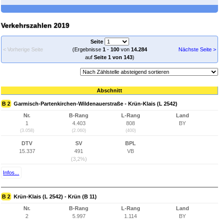
Verkehrszahlen 2019
Seite
< Vorherige Seite
(Ergebnisse
1
-
100
von
14.284
Nächste Seite >
auf
Seite 1 von 143
)
Abschnitt
B 2
Garmisch-Partenkirchen-Wildenauerstraße - Krün-Klais (L 2542)
Nr.
B-Rang
L-Rang
Land
1
4.403
808
BY
(3.058)
(2.060)
(400)
DTV
SV
BPL
15.337
491
VB
(3,2%)
Infos...
B 2
Krün-Klais (L 2542) - Krün (B 11)
Nr.
B-Rang
L-Rang
Land
2
5.997
1.114
BY