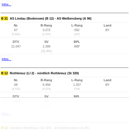
Infos...
B 31
AS Lindau (Bodensee) (B 12) - AS Weißensberg (A 96)
Nr.
B-Rang
L-Rang
Land
67
3.272
592
BY
(5.661)
(1.037)
(197)
DTV
SV
BPL
21.047
2.399
WB*
(11,4%)
Infos...
B 12
Rothkreuz (LI 2) - nördlich Rothkreuz (St 320)
Nr.
B-Rang
L-Rang
Land
68
6.458
1.207
BY
(4.532)
(4.074)
(794)
DTV
SV
BPL
9.639
337
(3,5%)
Infos...
B 12
nördlich Rothkreuz (St 320) - AS Weißensberg (A 96)