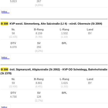
5.813
267
(4,6%)
Infos...
B 308
KVP westl. Simmerberg, Alte Salzstraße (LI 4) - nördl. Oberreute (St 2004)
Nr.
B-Rang
L-Rang
Land
58
8.159
1.532
BY
(12.435)
(5.760)
(1.119)
DTV
SV
BPL
6.070
255
(4,2%)
Infos...
B 308
östl. Sigmarszell, Allgäustraße (St 2002) - KVP OD Scheidegg, Bahnhofstraße
(St 2378)
Nr.
B-Rang
L-Rang
Land
59
8.801
1.615
BY
(12.430)
(6.401)
(1.202)
DTV
SV
BPL
4.730
128
(2,7%)
Infos...