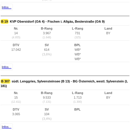
Infos...
B 19
KVP Oberstdorf (OA 4) - Fischen i. Allgäu, Beslerstraße (OA 9)
Nr.
B-Rang
L-Rang
Land
14
3.967
731
BY
(4.955)
(1.648)
(325)
DTV
SV
BPL
17.042
614
WB*
(3,6%)
WB*
WB*
Infos...
B 307
südl. Lenggries, Sylvensteinsee (B 13) - BG Österreich, westl. Sylvenstein (L
181)
Nr.
B-Rang
L-Rang
Land
15
9.533
1.713
BY
(12.411)
(7.131)
(1.300)
DTV
SV
BPL
3.065
104
(3,4%)
Infos...