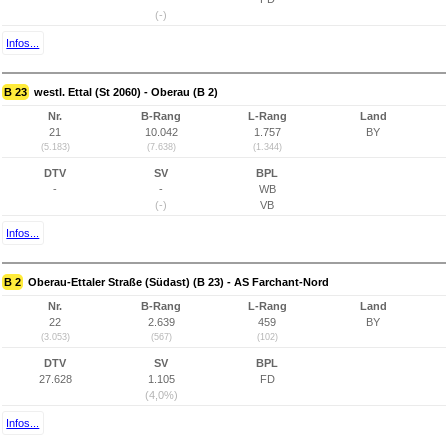
(-)
Infos...
B 23
westl. Ettal (St 2060) - Oberau (B 2)
Nr.
B-Rang
L-Rang
Land
21
10.042
1.757
BY
(5.183)
(7.638)
(1.344)
DTV
SV
BPL
-
-
WB
(-)
VB
Infos...
B 2
Oberau-Ettaler Straße (Südast) (B 23) - AS Farchant-Nord
Nr.
B-Rang
L-Rang
Land
22
2.639
459
BY
(3.053)
(567)
(102)
DTV
SV
BPL
27.628
1.105
FD
(4,0%)
Infos...