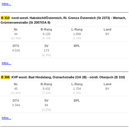
Infos...
B 310
nord-westl. Habsbichl/Österreich, Ri. Grenze Österreich (St 2373) - Wertach,
Grüntenseestraße (St 2007/OA 8)
Nr.
B-Rang
L-Rang
Land
44
9.125
1.658
BY
(12.458)
(6.724)
(1.245)
DTV
SV
BPL
4.016
173
(4,3%)
Infos...
B 308
KVP westl. Bad Hindelang, Ostrachstraße (OA 28) - nördl. Oberjoch (B 310)
Nr.
B-Rang
L-Rang
Land
45
9.431
1.704
BY
(12.445)
(7.029)
(1.291)
DTV
SV
BPL
3.344
84
(2,5%)
Infos...