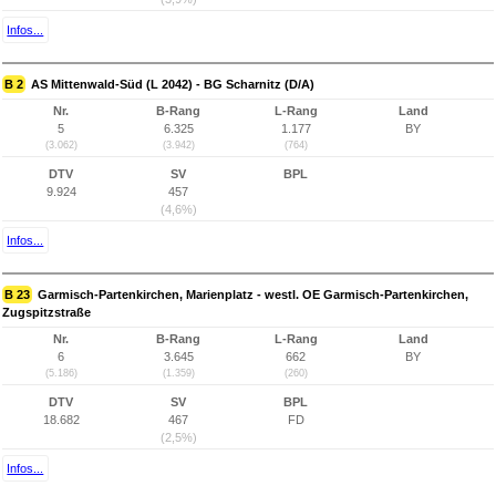
Infos...
B 2
AS Mittenwald-Süd (L 2042) - BG Scharnitz (D/A)
Nr.
B-Rang
L-Rang
Land
5
6.325
1.177
BY
(3.062)
(3.942)
(764)
DTV
SV
BPL
9.924
457
(4,6%)
Infos...
B 23
Garmisch-Partenkirchen, Marienplatz - westl. OE Garmisch-Partenkirchen,
Zugspitzstraße
Nr.
B-Rang
L-Rang
Land
6
3.645
662
BY
(5.186)
(1.359)
(260)
DTV
SV
BPL
18.682
467
FD
(2,5%)
Infos...