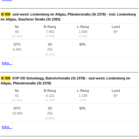
B 308
süd-westl. Lindenberg im Allgäu, Pfänderstraße (St 2378) - östl. Lindenberg
im Allgäu, Staufener Straße (St 2383)
Nr.
B-Rang
L-Rang
Land
60
7.952
1.500
BY
(12.432)
(5.556)
(1.087)
DTV
SV
BPL
6.481
201
(3,1%)
Infos...
B 308
KVP OD Scheidegg, Bahnhofstraße (St 2378) - süd-westl. Lindenberg im
Allgäu, Pfänderstraße (St 2378)
Nr.
B-Rang
L-Rang
Land
61
6.121
1.138
BY
(12.431)
(3.740)
(725)
DTV
SV
BPL
10.409
291
(2,8%)
Infos...