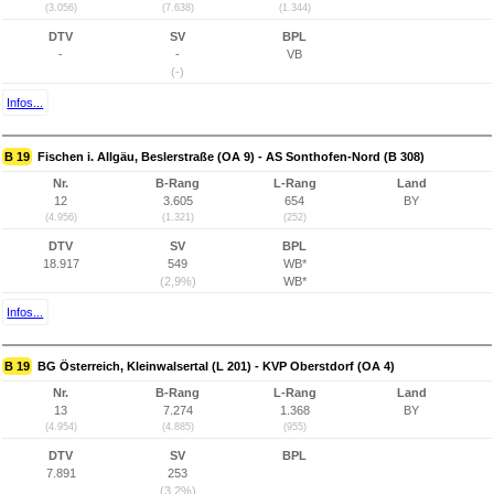
(3.056)
(7.638)
(1.344)
DTV
SV
BPL
-
-
VB
(-)
Infos...
B 19
Fischen i. Allgäu, Beslerstraße (OA 9) - AS Sonthofen-Nord (B 308)
Nr.
B-Rang
L-Rang
Land
12
3.605
654
BY
(4.956)
(1.321)
(252)
DTV
SV
BPL
18.917
549
WB*
(2,9%)
WB*
Infos...
B 19
BG Österreich, Kleinwalsertal (L 201) - KVP Oberstdorf (OA 4)
Nr.
B-Rang
L-Rang
Land
13
7.274
1.368
BY
(4.954)
(4.885)
(955)
DTV
SV
BPL
7.891
253
(3,2%)