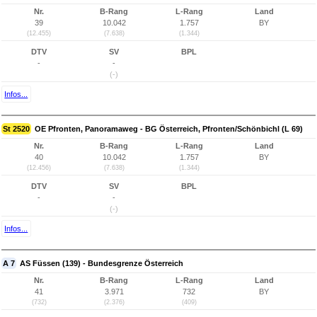
Nr.
B-Rang
L-Rang
Land
39
10.042
1.757
BY
(12.455)
(7.638)
(1.344)
DTV
SV
BPL
-
-
(-)
Infos...
St 2520
OE Pfronten, Panoramaweg - BG Österreich, Pfronten/Schönbichl (L 69)
Nr.
B-Rang
L-Rang
Land
40
10.042
1.757
BY
(12.456)
(7.638)
(1.344)
DTV
SV
BPL
-
-
(-)
Infos...
A 7
AS Füssen (139) - Bundesgrenze Österreich
Nr.
B-Rang
L-Rang
Land
41
3.971
732
BY
(732)
(2.376)
(409)