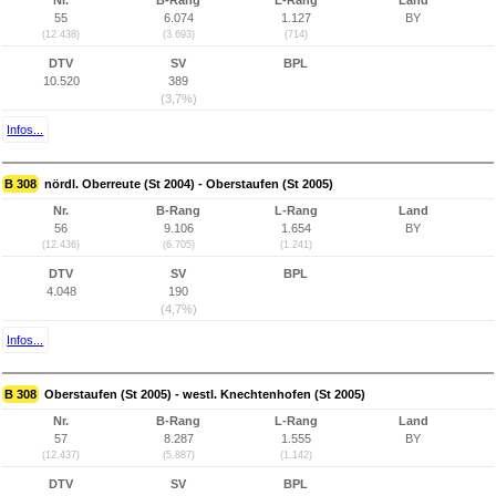
Nr.
B-Rang
L-Rang
Land
55
6.074
1.127
BY
(12.438)
(3.693)
(714)
DTV
SV
BPL
10.520
389
(3,7%)
Infos...
B 308
nördl. Oberreute (St 2004) - Oberstaufen (St 2005)
Nr.
B-Rang
L-Rang
Land
56
9.106
1.654
BY
(12.436)
(6.705)
(1.241)
DTV
SV
BPL
4.048
190
(4,7%)
Infos...
B 308
Oberstaufen (St 2005) - westl. Knechtenhofen (St 2005)
Nr.
B-Rang
L-Rang
Land
57
8.287
1.555
BY
(12.437)
(5.887)
(1.142)
DTV
SV
BPL