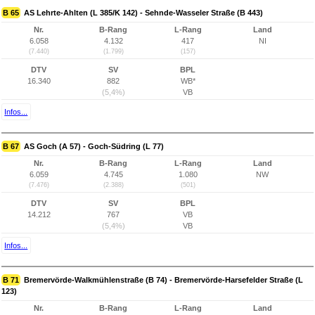
B 65
AS Lehrte-Ahlten (L 385/K 142) - Sehnde-Wasseler Straße (B 443)
Nr.
B-Rang
L-Rang
Land
6.058
4.132
417
NI
(7.440)
(1.799)
(157)
DTV
SV
BPL
16.340
882
WB*
(5,4%)
VB
Infos...
B 67
AS Goch (A 57) - Goch-Südring (L 77)
Nr.
B-Rang
L-Rang
Land
6.059
4.745
1.080
NW
(7.476)
(2.388)
(501)
DTV
SV
BPL
14.212
767
VB
(5,4%)
VB
Infos...
B 71
Bremervörde-Walkmühlenstraße (B 74) - Bremervörde-Harsefelder Straße (L
123)
Nr.
B-Rang
L-Rang
Land