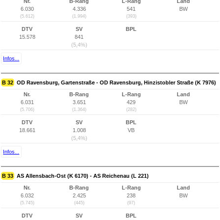
Nr.
B-Rang
L-Rang
Land
6.030
4.336
541
BW
(5.612)
(1.994)
(393)
DTV
SV
BPL
15.578
841
(5,4%)
Infos...
B 32
OD Ravensburg, Gartenstraße - OD Ravensburg, Hinzistobler Straße (K 7976)
Nr.
B-Rang
L-Rang
Land
6.031
3.651
429
BW
(5.706)
(1.364)
(282)
DTV
SV
BPL
18.661
1.008
VB
(5,4%)
Infos...
B 33
AS Allensbach-Ost (K 6170) - AS Reichenau (L 221)
Nr.
B-Rang
L-Rang
Land
6.032
2.425
238
BW
(5.745)
(445)
(97)
DTV
SV
BPL