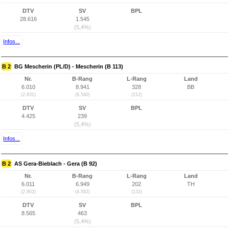
DTV
SV
BPL
28.616
1.545
(5,4%)
Infos...
B 2
BG Mescherin (PL/D) - Mescherin (B 113)
Nr.
B-Rang
L-Rang
Land
6.010
8.941
328
BB
(2.831)
(6.540)
(212)
DTV
SV
BPL
4.425
239
(5,4%)
Infos...
B 2
AS Gera-Bieblach - Gera (B 92)
Nr.
B-Rang
L-Rang
Land
6.011
6.949
202
TH
(2.902)
(4.562)
(132)
DTV
SV
BPL
8.565
463
(5,4%)