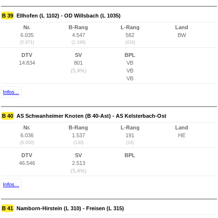
B 39
Ellhofen (L 1102) - OD Willsbach (L 1035)
Nr.
B-Rang
L-Rang
Land
6.035
4.547
582
BW
(5.971)
(2.198)
(434)
DTV
SV
BPL
14.834
801
VB
(5,4%)
VB
VB
Infos...
B 40
AS Schwanheimer Knoten (B 40-Ast) - AS Kelsterbach-Ost
Nr.
B-Rang
L-Rang
Land
6.036
1.537
191
HE
(6.000)
(130)
(24)
DTV
SV
BPL
46.546
2.513
(5,4%)
Infos...
B 41
Namborn-Hirstein (L 310) - Freisen (L 315)