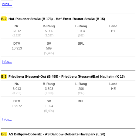
Infos...
B 2
Hof-Plauener Straße (B 173) - Hof-Ernst-Reuter-Straße (B 15)
Nr.
B-Rang
L-Rang
Land
6.012
5.906
1.094
BY
(2.927)
(3.527)
(681)
DTV
SV
BPL
10.913
589
(5,4%)
Infos...
B 3
Friedberg (Hessen)-Ost (B 455) - Friedberg (Hessen)/Bad Nauheim (K 13)
Nr.
B-Rang
L-Rang
Land
6.013
3.593
206
HE
(3.218)
(1.310)
(197)
DTV
SV
BPL
18.972
1.024
(5,4%)
Infos...
B 5
AS Dallgow-Döberitz - AS Dallgow-Döberitz-Havelpark (L 20)