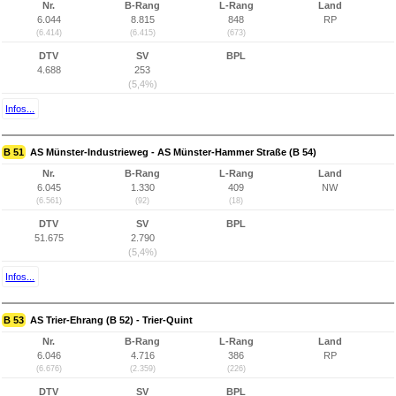
Nr.
B-Rang
L-Rang
Land
6.044
8.815
848
RP
(6.414)
(6.415)
(673)
DTV
SV
BPL
4.688
253
(5,4%)
Infos...
B 51
AS Münster-Industrieweg - AS Münster-Hammer Straße (B 54)
Nr.
B-Rang
L-Rang
Land
6.045
1.330
409
NW
(6.561)
(92)
(18)
DTV
SV
BPL
51.675
2.790
(5,4%)
Infos...
B 53
AS Trier-Ehrang (B 52) - Trier-Quint
Nr.
B-Rang
L-Rang
Land
6.046
4.716
386
RP
(6.676)
(2.359)
(226)
DTV
SV
BPL