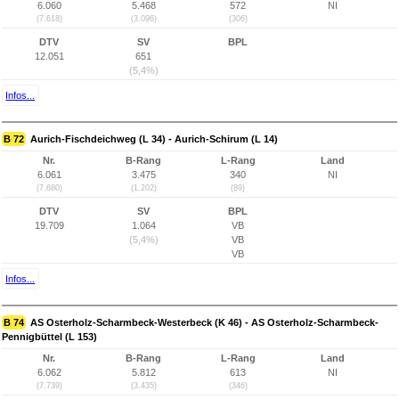
6.060
5.468
572
NI
(7.618)
(3.096)
(306)
DTV
SV
BPL
12.051
651
(5,4%)
Infos...
B 72
Aurich-Fischdeichweg (L 34) - Aurich-Schirum (L 14)
Nr.
B-Rang
L-Rang
Land
6.061
3.475
340
NI
(7.680)
(1.202)
(89)
DTV
SV
BPL
19.709
1.064
VB
(5,4%)
VB
VB
Infos...
B 74
AS Osterholz-Scharmbeck-Westerbeck (K 46) - AS Osterholz-Scharmbeck-
Pennigbüttel (L 153)
Nr.
B-Rang
L-Rang
Land
6.062
5.812
613
NI
(7.739)
(3.435)
(346)