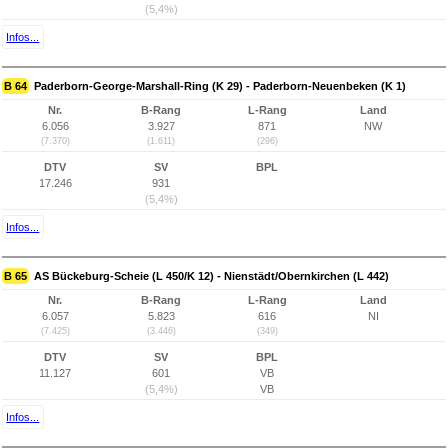
(5,4%)
Infos...
B 64
Paderborn-George-Marshall-Ring (K 29) - Paderborn-Neuenbeken (K 1)
Nr.
B-Rang
L-Rang
Land
6.056
3.927
871
NW
(7.370)
(1.611)
(296)
DTV
SV
BPL
17.246
931
(5,4%)
Infos...
B 65
AS Bückeburg-Scheie (L 450/K 12) - Nienstädt/Obernkirchen (L 442)
Nr.
B-Rang
L-Rang
Land
6.057
5.823
616
NI
(7.425)
(3.446)
(349)
DTV
SV
BPL
11.127
601
VB
(5,4%)
VB
Infos...