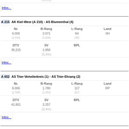
Infos...
A 215
AK Kiel-West (A 210) - AS Blumenthal (4)
Nr.
B-Rang
L-Rang
Land
6.005
2.071
64
SH
(2.433)
(1.808)
(56)
DTV
SV
BPL
36.215
1.956
(5,4%)
Infos...
A 602
AS Trier-Verteilerkreis (1) - AS Trier-Ehrang (2)
Nr.
B-Rang
L-Rang
Land
6.006
1.780
117
RP
(2.566)
(1.603)
(97)
DTV
SV
BPL
41.801
2.257
(5,4%)
Infos...