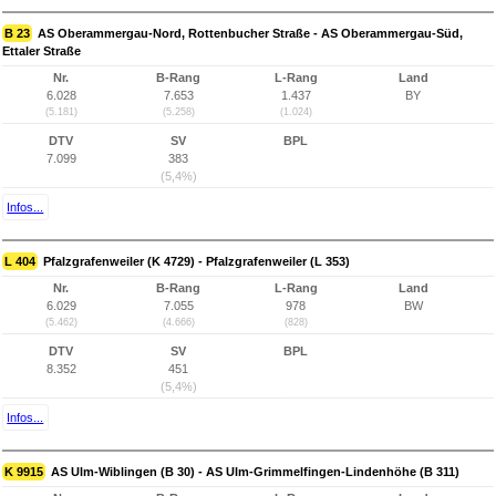
B 23
AS Oberammergau-Nord, Rottenbucher Straße - AS Oberammergau-Süd,
Ettaler Straße
Nr.
B-Rang
L-Rang
Land
6.028
7.653
1.437
BY
(5.181)
(5.258)
(1.024)
DTV
SV
BPL
7.099
383
(5,4%)
Infos...
L 404
Pfalzgrafenweiler (K 4729) - Pfalzgrafenweiler (L 353)
Nr.
B-Rang
L-Rang
Land
6.029
7.055
978
BW
(5.462)
(4.666)
(828)
DTV
SV
BPL
8.352
451
(5,4%)
Infos...
K 9915
AS Ulm-Wiblingen (B 30) - AS Ulm-Grimmelfingen-Lindenhöhe (B 311)