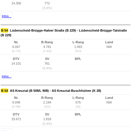
14.300
772
(5,4%)
Infos...
B 54
Lüdenscheid-Brügge-Halver Straße (B 229) - Lüdenscheid-Brügge-Talstraße
(B 229)
Nr.
B-Rang
L-Rang
Land
6.047
4.781
1.093
NW
(6.773)
(2.423)
(513)
DTV
SV
BPL
14.101
761
(5,4%)
Infos...
B 54
AS Kreuztal (B 508/L 908) - AS Kreuztal-Buschhütten (K 28)
Nr.
B-Rang
L-Rang
Land
6.048
2.194
575
NW
(6.789)
(323)
(54)
DTV
SV
BPL
33.671
1.818
(5,4%)