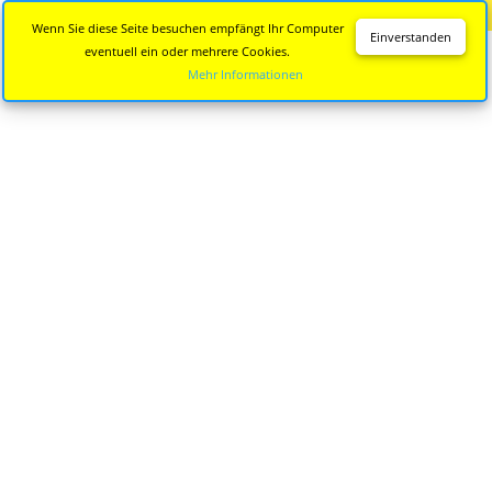
Diese Seite wird nicht mehr aktualisiert.
Zur neuen Seite
Wenn Sie diese Seite besuchen empfängt Ihr Computer
Einverstanden
eventuell ein oder mehrere Cookies.
Mehr Informationen