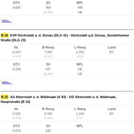
DTV
SV
BPL
8.680
469
WB
(5,4%)
VB
Infos...
B 16
KVP Höchstädt a. d. Donau (DLG 41) - Höchstädt a.d. Donau, Sonderheimer
Straße (DLG 23)
Nr.
B-Rang
L-Rang
Land
6.024
7.082
1.332
BY
(4.878)
(4.693)
(919)
DTV
SV
BPL
8.269
447
VB
(5,4%)
VB
Infos...
B 22
AS Altenstadt a. d. Waldnaab (A 93) - OD Altenstadt a. d. Waldnaab,
Hauptstraße (B 15)
Nr.
B-Rang
L-Rang
Land
6.025
6.345
1.184
BY
(5.158)
(3.961)
(771)
DTV
SV
BPL
9.876
533