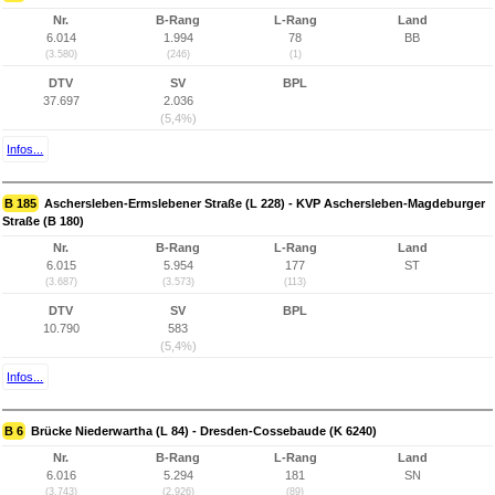
Nr.
B-Rang
L-Rang
Land
6.014
1.994
78
BB
(3.580)
(246)
(1)
DTV
SV
BPL
37.697
2.036
(5,4%)
Infos...
B 185
Aschersleben-Ermslebener Straße (L 228) - KVP Aschersleben-Magdeburger
Straße (B 180)
Nr.
B-Rang
L-Rang
Land
6.015
5.954
177
ST
(3.687)
(3.573)
(113)
DTV
SV
BPL
10.790
583
(5,4%)
Infos...
B 6
Brücke Niederwartha (L 84) - Dresden-Cossebaude (K 6240)
Nr.
B-Rang
L-Rang
Land
6.016
5.294
181
SN
(3.743)
(2.926)
(89)