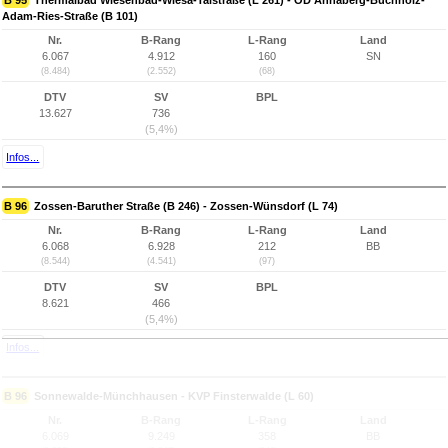
B 95
Thermalbad Wiesenbad-Wiesa-Talstraße (L 261) - OD Annaberg-Buchholz-
Adam-Ries-Straße (B 101)
Nr.
B-Rang
L-Rang
Land
6.067
4.912
160
SN
(8.484)
(2.552)
(68)
DTV
SV
BPL
13.627
736
(5,4%)
Infos...
B 96
Zossen-Baruther Straße (B 246) - Zossen-Wünsdorf (L 74)
Nr.
B-Rang
L-Rang
Land
6.068
6.928
212
BB
(8.544)
(4.541)
(97)
DTV
SV
BPL
8.621
466
(5,4%)
Infos...
B 96
Sonnewalde-Münchhausen - KVP Finsterwalde (L 60)
Nr.
B-Rang
L-Rang
Land
6.069
9.249
358
BB