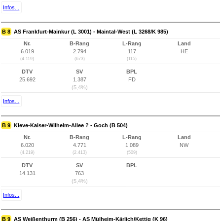
Infos...
B 8
AS Frankfurt-Mainkur (L 3001) - Maintal-West (L 3268/K 985)
Nr.
B-Rang
L-Rang
Land
6.019
2.794
117
HE
(4.119)
(673)
(115)
DTV
SV
BPL
25.692
1.387
FD
(5,4%)
Infos...
B 9
Kleve-Kaiser-Wilhelm-Allee ? - Goch (B 504)
Nr.
B-Rang
L-Rang
Land
6.020
4.771
1.089
NW
(4.219)
(2.413)
(509)
DTV
SV
BPL
14.131
763
(5,4%)
Infos...
B 9
AS Weißenthurm (B 256) - AS Mülheim-Kärlich/Kettig (K 96)