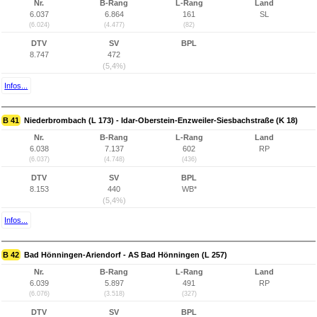
Nr.
B-Rang
L-Rang
Land
6.037
6.864
161
SL
(6.024)
(4.477)
(82)
DTV
SV
BPL
8.747
472
(5,4%)
Infos...
B 41
Niederbrombach (L 173) - Idar-Oberstein-Enzweiler-Siesbachstraße (K 18)
Nr.
B-Rang
L-Rang
Land
6.038
7.137
602
RP
(6.037)
(4.748)
(436)
DTV
SV
BPL
8.153
440
WB*
(5,4%)
Infos...
B 42
Bad Hönningen-Ariendorf - AS Bad Hönningen (L 257)
Nr.
B-Rang
L-Rang
Land
6.039
5.897
491
RP
(6.076)
(3.518)
(327)
DTV
SV
BPL