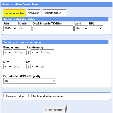
Verkehrszahlen Deutschland
Vergleich
Bedarfsplan 2016
Verkehrszahlen
Suchen - Verkehszahlen
Jahr
Straße
Ort|Zählstelle|TK-Blatt
Land
BPL
Suchergebnisse einschränken
Bundesrang Landesrang
|
DTV SV
|
Bedarfsplan (BPL)-Projekttyp
Infos anzeigen
Suchbegriffe hervorheben