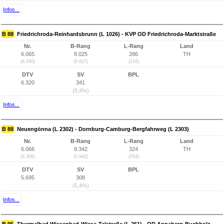
Infos...
B 88
Friedrichroda-Reinhardsbrunn (L 1026) - KVP OD Friedrichroda-Marktstraße
Nr.
B-Rang
L-Rang
Land
6.065
8.025
286
TH
(8.260)
(5.627)
(216)
DTV
SV
BPL
6.320
341
(5,4%)
Infos...
B 88
Neuengönna (L 2302) - Dornburg-Camburg-Bergfahrweg (L 2303)
Nr.
B-Rang
L-Rang
Land
6.066
8.342
324
TH
(8.306)
(5.942)
(254)
DTV
SV
BPL
5.695
308
(5,4%)
Infos...