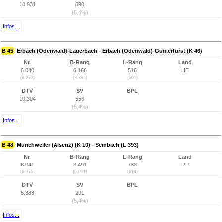
10.931
590
(5,4%)
Infos...
B 45
Erbach (Odenwald)-Lauerbach - Erbach (Odenwald)-Günterfürst (K 46)
Nr.
B-Rang
L-Rang
Land
6.040
6.166
516
HE
(6.273)
(3.785)
(501)
DTV
SV
BPL
10.304
556
(5,4%)
Infos...
B 48
Münchweiler (Alsenz) (K 10) - Sembach (L 393)
Nr.
B-Rang
L-Rang
Land
6.041
8.491
788
RP
(6.375)
(6.091)
(614)
DTV
SV
BPL
5.383
291
(5,4%)
Infos...