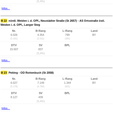
(5,4%)
Infos...
B 22
nördl. Weiden i. d. OPf., Neustädter Straße (St 2657) - AS Ortsstraße östl.
Weiden i. d. OPf., Langer Steg
Nr.
B-Rang
L-Rang
Land
6.026
4.354
799
BY
(5.161)
(2.011)
(391)
DTV
SV
BPL
15.507
837
(5,4%)
Infos...
B 23
Peiting - OD Rottenbuch (St 2058)
Nr.
B-Rang
L-Rang
Land
6.027
7.149
1.344
BY
(5.176)
(4.760)
(931)
DTV
SV
BPL
8.127
439
(5,4%)
Infos...