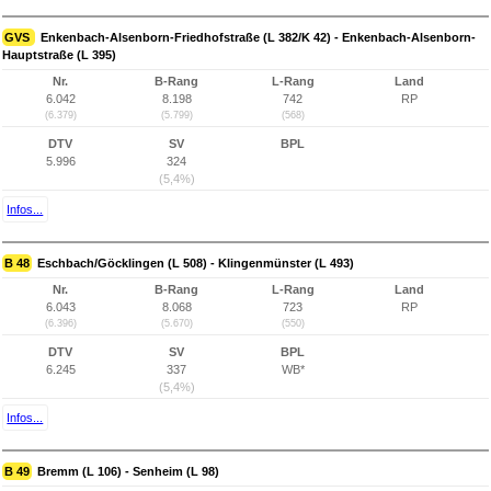
GVS
Enkenbach-Alsenborn-Friedhofstraße (L 382/K 42) - Enkenbach-Alsenborn-
Hauptstraße (L 395)
Nr.
B-Rang
L-Rang
Land
6.042
8.198
742
RP
(6.379)
(5.799)
(568)
DTV
SV
BPL
5.996
324
(5,4%)
Infos...
B 48
Eschbach/Göcklingen (L 508) - Klingenmünster (L 493)
Nr.
B-Rang
L-Rang
Land
6.043
8.068
723
RP
(6.396)
(5.670)
(550)
DTV
SV
BPL
6.245
337
WB*
(5,4%)
Infos...
B 49
Bremm (L 106) - Senheim (L 98)