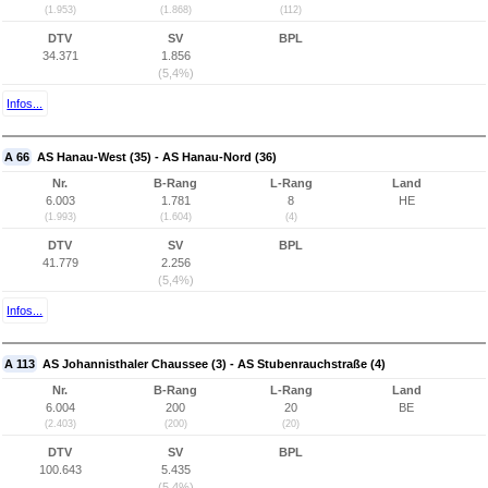
(1.953)
(1.868)
(112)
DTV
SV
BPL
34.371
1.856
(5,4%)
Infos...
A 66
AS Hanau-West (35) - AS Hanau-Nord (36)
Nr.
B-Rang
L-Rang
Land
6.003
1.781
8
HE
(1.993)
(1.604)
(4)
DTV
SV
BPL
41.779
2.256
(5,4%)
Infos...
A 113
AS Johannisthaler Chaussee (3) - AS Stubenrauchstraße (4)
Nr.
B-Rang
L-Rang
Land
6.004
200
20
BE
(2.403)
(200)
(20)
DTV
SV
BPL
100.643
5.435
(5,4%)