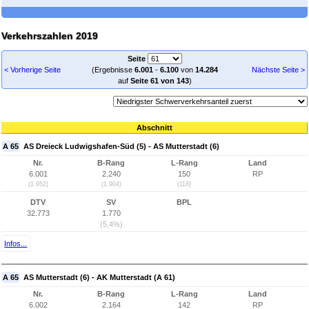
Verkehrszahlen 2019
Seite
< Vorherige Seite
(Ergebnisse
6.001
-
6.100
von
14.284
Nächste Seite >
auf
Seite 61 von 143
)
Abschnitt
A 65
AS Dreieck Ludwigshafen-Süd (5) - AS Mutterstadt (6)
Nr.
B-Rang
L-Rang
Land
6.001
2.240
150
RP
(1.952)
(1.904)
(118)
DTV
SV
BPL
32.773
1.770
(5,4%)
Infos...
A 65
AS Mutterstadt (6) - AK Mutterstadt (A 61)
Nr.
B-Rang
L-Rang
Land
6.002
2.164
142
RP