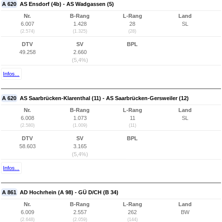
A 620
AS Ensdorf (4b) - AS Wadgassen (5)
Nr.
B-Rang
L-Rang
Land
6.007
1.428
28
SL
(2.574)
(1.325)
(28)
DTV
SV
BPL
49.258
2.660
(5,4%)
Infos...
A 620
AS Saarbrücken-Klarenthal (11) - AS Saarbrücken-Gersweiler (12)
Nr.
B-Rang
L-Rang
Land
6.008
1.073
11
SL
(2.580)
(1.009)
(11)
DTV
SV
BPL
58.603
3.165
(5,4%)
Infos...
A 861
AD Hochrhein (A 98) - GÜ D/CH (B 34)
Nr.
B-Rang
L-Rang
Land
6.009
2.557
262
BW
(2.648)
(2.059)
(144)