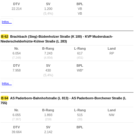
DTV
SV
BPL
22.214
1.200
VB
(5,4%)
VB
Infos...
B 62
Brachbach (Sieg)-Büdenholzer Straße (K 100) - KVP Mudersbach-
Niederschelderhütte-Kölner Straße (L 283)
Nr.
B-Rang
L-Rang
Land
6.054
7.243
617
RP
(7.248)
(4.854)
(451)
DTV
SV
BPL
7.958
430
WB*
(5,4%)
Infos...
B 64
AS Paderborn-Bahnhofstraße (L 813) - AS Paderborn-Borchener Straße (L
755)
Nr.
B-Rang
L-Rang
Land
6.055
1.893
515
NW
(7.367)
(219)
(33)
DTV
SV
BPL
39.664
2.142