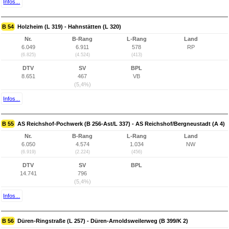
Infos...
B 54
Holzheim (L 319) - Hahnstätten (L 320)
Nr.
B-Rang
L-Rang
Land
6.049
6.911
578
RP
(6.825)
(4.524)
(413)
DTV
SV
BPL
8.651
467
VB
(5,4%)
Infos...
B 55
AS Reichshof-Pochwerk (B 256-Ast/L 337) - AS Reichshof/Bergneustadt (A 4)
Nr.
B-Rang
L-Rang
Land
6.050
4.574
1.034
NW
(6.919)
(2.224)
(456)
DTV
SV
BPL
14.741
796
(5,4%)
Infos...
B 56
Düren-Ringstraße (L 257) - Düren-Arnoldsweilerweg (B 399/K 2)