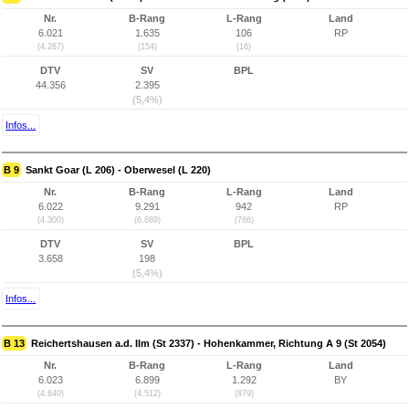
Nr.
B-Rang
L-Rang
Land
6.021
1.635
106
RP
(4.287)
(154)
(16)
DTV
SV
BPL
44.356
2.395
(5,4%)
Infos...
B 9
Sankt Goar (L 206) - Oberwesel (L 220)
Nr.
B-Rang
L-Rang
Land
6.022
9.291
942
RP
(4.300)
(6.889)
(766)
DTV
SV
BPL
3.658
198
(5,4%)
Infos...
B 13
Reichertshausen a.d. Ilm (St 2337) - Hohenkammer, Richtung A 9 (St 2054)
Nr.
B-Rang
L-Rang
Land
6.023
6.899
1.292
BY
(4.640)
(4.512)
(879)