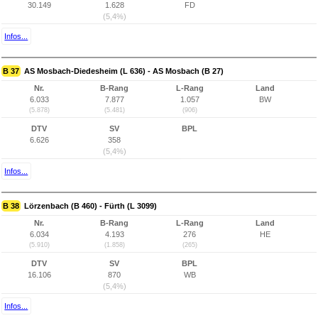
30.149
1.628
FD
(5,4%)
Infos...
B 37
AS Mosbach-Diedesheim (L 636) - AS Mosbach (B 27)
Nr.
B-Rang
L-Rang
Land
6.033
7.877
1.057
BW
(5.878)
(5.481)
(906)
DTV
SV
BPL
6.626
358
(5,4%)
Infos...
B 38
Lörzenbach (B 460) - Fürth (L 3099)
Nr.
B-Rang
L-Rang
Land
6.034
4.193
276
HE
(5.910)
(1.858)
(265)
DTV
SV
BPL
16.106
870
WB
(5,4%)
Infos...