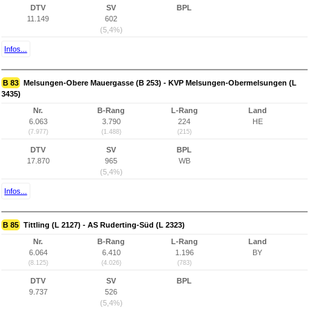
DTV
SV
BPL
11.149
602
(5,4%)
Infos...
B 83
Melsungen-Obere Mauergasse (B 253) - KVP Melsungen-Obermelsungen (L
3435)
Nr.
B-Rang
L-Rang
Land
6.063
3.790
224
HE
(7.977)
(1.488)
(215)
DTV
SV
BPL
17.870
965
WB
(5,4%)
Infos...
B 85
Tittling (L 2127) - AS Ruderting-Süd (L 2323)
Nr.
B-Rang
L-Rang
Land
6.064
6.410
1.196
BY
(8.125)
(4.026)
(783)
DTV
SV
BPL
9.737
526
(5,4%)