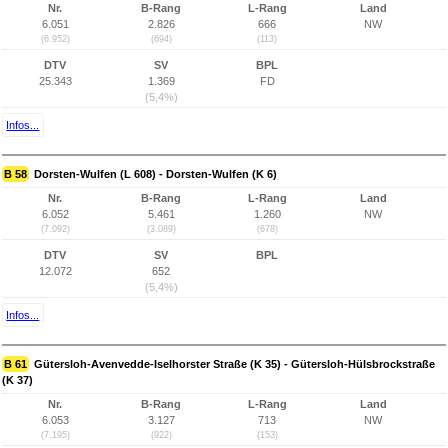
Nr.
B-Rang
L-Rang
Land
6.051
2.826
666
NW
(6.952)
(694)
(113)
DTV
SV
BPL
25.343
1.369
FD
(5,4%)
Infos...
B 58
Dorsten-Wulfen (L 608) - Dorsten-Wulfen (K 6)
Nr.
B-Rang
L-Rang
Land
6.052
5.461
1.260
NW
(7.092)
(3.089)
(678)
DTV
SV
BPL
12.072
652
(5,4%)
Infos...
B 61
Gütersloh-Avenvedde-Iselhorster Straße (K 35) - Gütersloh-Hülsbrockstraße
(K 37)
Nr.
B-Rang
L-Rang
Land
6.053
3.127
713
NW
(7.195)
(922)
(153)