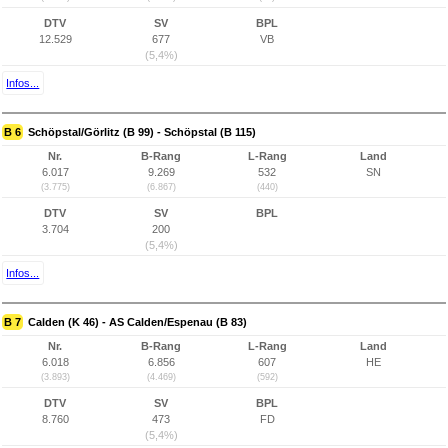
DTV
SV
BPL
12.529
677
VB
(5,4%)
Infos...
B 6
Schöpstal/Görlitz (B 99) - Schöpstal (B 115)
Nr.
B-Rang
L-Rang
Land
6.017
9.269
532
SN
(3.775)
(6.867)
(440)
DTV
SV
BPL
3.704
200
(5,4%)
Infos...
B 7
Calden (K 46) - AS Calden/Espenau (B 83)
Nr.
B-Rang
L-Rang
Land
6.018
6.856
607
HE
(3.893)
(4.469)
(592)
DTV
SV
BPL
8.760
473
FD
(5,4%)