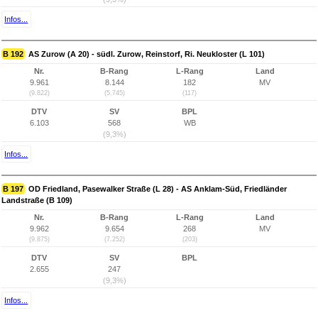
Infos...
B 192
AS Zurow (A 20) - südl. Zurow, Reinstorf, Ri. Neukloster (L 101)
Nr.
B-Rang
L-Rang
Land
9.961
8.144
182
MV
(9.822)
(5.745)
(117)
DTV
SV
BPL
6.103
568
WB
(9,3%)
Infos...
B 197
OD Friedland, Pasewalker Straße (L 28) - AS Anklam-Süd, Friedländer
Landstraße (B 109)
Nr.
B-Rang
L-Rang
Land
9.962
9.654
268
MV
(9.875)
(7.252)
(203)
DTV
SV
BPL
2.655
247
(9,3%)
Infos...