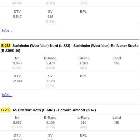
(10.986)
(6.016)
(265)
DTV
SV
BPL
5.547
516
(9,3%)
Infos...
B 252
Steinheim (Westfalen)-Nord (L 823) - Steinheim (Westfalen)-Rolfzener Straße
(B 239/K 10)
Nr.
B-Rang
L-Rang
Land
9.966
5.470
1.263
NW
(11.097)
(3.098)
(681)
DTV
SV
BPL
12.044
1.120
(9,3%)
Infos...
B 255
AS Driedorf-Roth (L 3461) - Herborn-Amdorf (K 67)
Nr.
B-Rang
L-Rang
Land
9.967
6.139
510
HE
(11.223)
(3.758)
(495)
DTV
SV
BPL