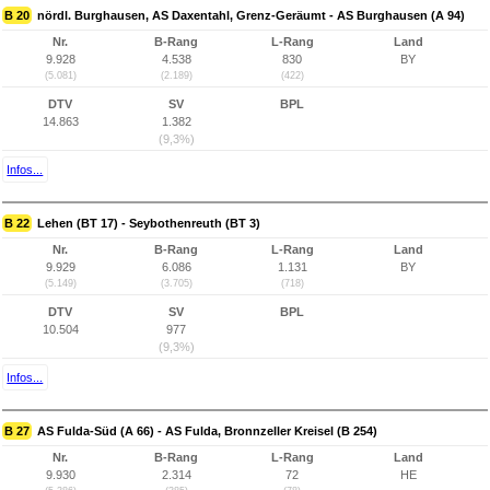
B 20
nördl. Burghausen, AS Daxentahl, Grenz-Geräumt - AS Burghausen (A 94)
Nr.
B-Rang
L-Rang
Land
9.928
4.538
830
BY
(5.081)
(2.189)
(422)
DTV
SV
BPL
14.863
1.382
(9,3%)
Infos...
B 22
Lehen (BT 17) - Seybothenreuth (BT 3)
Nr.
B-Rang
L-Rang
Land
9.929
6.086
1.131
BY
(5.149)
(3.705)
(718)
DTV
SV
BPL
10.504
977
(9,3%)
Infos...
B 27
AS Fulda-Süd (A 66) - AS Fulda, Bronnzeller Kreisel (B 254)
Nr.
B-Rang
L-Rang
Land
9.930
2.314
72
HE