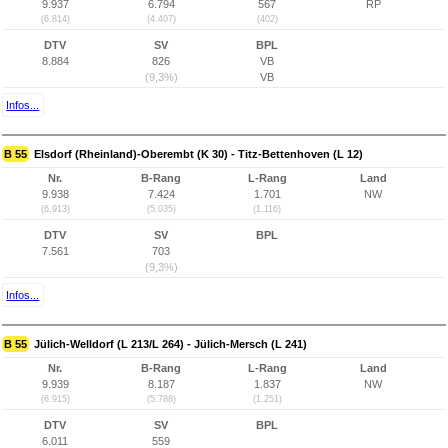
9.937
6.794
567
RP
(6.814)
(4.407)
(402)
DTV
SV
BPL
8.884
826
VB
(9,3%)
VB
Infos...
B 55
Elsdorf (Rheinland)-Oberembt (K 30) - Titz-Bettenhoven (L 12)
Nr.
B-Rang
L-Rang
Land
9.938
7.424
1.701
NW
(6.913)
(5.035)
(1.116)
DTV
SV
BPL
7.561
703
(9,3%)
Infos...
B 55
Jülich-Welldorf (L 213/L 264) - Jülich-Mersch (L 241)
Nr.
B-Rang
L-Rang
Land
9.939
8.187
1.837
NW
(6.915)
(5.788)
(1.251)
DTV
SV
BPL
6.011
559