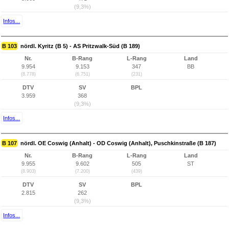
(9,3%)
Infos...
B 103
nördl. Kyritz (B 5) - AS Pritzwalk-Süd (B 189)
Nr.
B-Rang
L-Rang
Land
9.954
9.153
347
BB
(8.778)
(6.751)
(231)
DTV
SV
BPL
3.959
368
(9,3%)
Infos...
B 107
nördl. OE Coswig (Anhalt) - OD Coswig (Anhalt), Puschkinstraße (B 187)
Nr.
B-Rang
L-Rang
Land
9.955
9.602
505
ST
(8.903)
(7.200)
(439)
DTV
SV
BPL
2.815
262
(9,3%)
Infos...