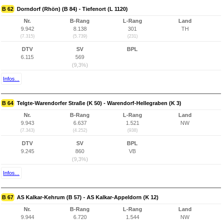
B 62
Dorndorf (Rhön) (B 84) - Tiefenort (L 1120)
Nr.
B-Rang
L-Rang
Land
9.942
8.138
301
TH
(7.315)
(5.739)
(231)
DTV
SV
BPL
6.115
569
(9,3%)
Infos...
B 64
Telgte-Warendorfer Straße (K 50) - Warendorf-Hellegraben (K 3)
Nr.
B-Rang
L-Rang
Land
9.943
6.637
1.521
NW
(7.343)
(4.252)
(938)
DTV
SV
BPL
9.245
860
VB
(9,3%)
Infos...
B 67
AS Kalkar-Kehrum (B 57) - AS Kalkar-Appeldorn (K 12)
Nr.
B-Rang
L-Rang
Land
9.944
6.720
1.544
NW