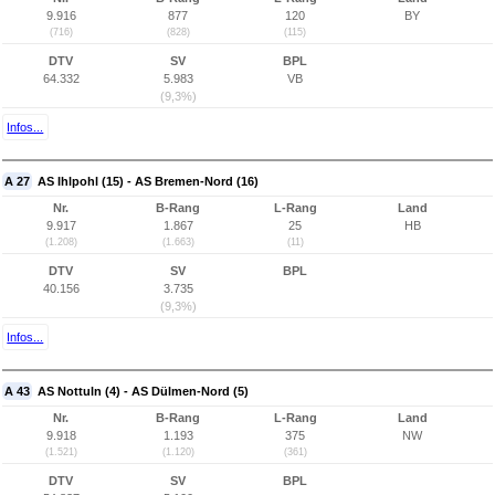
9.916
877
120
BY
(716)
(828)
(115)
DTV
SV
BPL
64.332
5.983
VB
(9,3%)
Infos...
A 27
AS Ihlpohl (15) - AS Bremen-Nord (16)
Nr.
B-Rang
L-Rang
Land
9.917
1.867
25
HB
(1.208)
(1.663)
(11)
DTV
SV
BPL
40.156
3.735
(9,3%)
Infos...
A 43
AS Nottuln (4) - AS Dülmen-Nord (5)
Nr.
B-Rang
L-Rang
Land
9.918
1.193
375
NW
(1.521)
(1.120)
(361)
DTV
SV
BPL