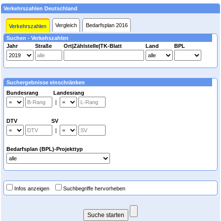
Verkehrszahlen Deutschland
Vergleich
Bedarfsplan 2016
Verkehrszahlen
Suchen - Verkehszahlen
Jahr
Straße
Ort|Zählstelle|TK-Blatt
Land
BPL
Suchergebnisse einschränken
Bundesrang Landesrang
|
DTV SV
|
Bedarfsplan (BPL)-Projekttyp
Infos anzeigen
Suchbegriffe hervorheben