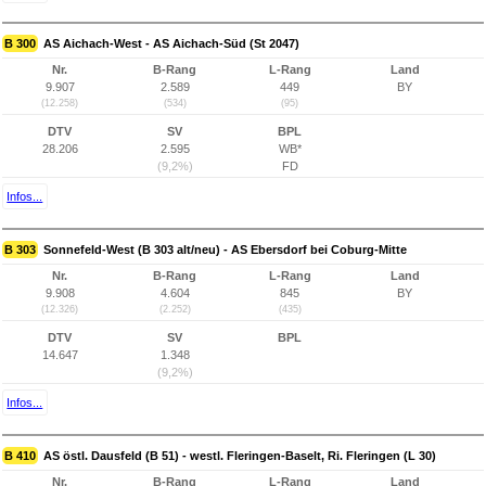
B 300
AS Aichach-West - AS Aichach-Süd (St 2047)
Nr.
B-Rang
L-Rang
Land
9.907
2.589
449
BY
(12.258)
(534)
(95)
DTV
SV
BPL
28.206
2.595
WB*
(9,2%)
FD
Infos...
B 303
Sonnefeld-West (B 303 alt/neu) - AS Ebersdorf bei Coburg-Mitte
Nr.
B-Rang
L-Rang
Land
9.908
4.604
845
BY
(12.326)
(2.252)
(435)
DTV
SV
BPL
14.647
1.348
(9,2%)
Infos...
B 410
AS östl. Dausfeld (B 51) - westl. Fleringen-Baselt, Ri. Fleringen (L 30)
Nr.
B-Rang
L-Rang
Land