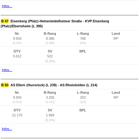
Infos...
B 47
Eisenberg (Pfalz)-Hettenleidelheimer Straße - KVP Eisenberg
(Pfalz)/Ebertsheim (L 395)
Nr.
B-Rang
L-Rang
Land
9.933
8.386
768
RP
(6.287)
(5.986)
(594)
DTV
SV
BPL
5.612
522
(9,3%)
Infos...
B 50
AS Ellern (Hunsrück) (L 239) - AS Rheinböllen (L 214)
Nr.
B-Rang
L-Rang
Land
9.934
3.255
253
RP
(6.514)
(1.023)
(102)
DTV
SV
BPL
21.170
1.969
(9,3%)
Infos...