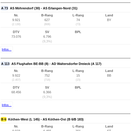
A 73
AS Möhrendorf (30) - AS Erlangen-Nord (31)
Nr.
B-Rang
L-Rang
Land
9.921
627
74
BY
(2.130)
(606)
(73)
DTV
SV
BPL
73.076
6.796
(9,3%)
Infos...
A 113
AS Flughafen BE-BB (8) - AD Waltersdorfer Dreieck (A 117)
Nr.
B-Rang
L-Rang
Land
9.922
752
15
BB
(2.407)
(716)
(15)
DTV
SV
BPL
68.456
6.366
(9,3%)
Infos...
B 6
Köthen-West (L 145) - AS Köthen-Ost (B 6/B 183)
Nr.
B-Rang
L-Rang
Land