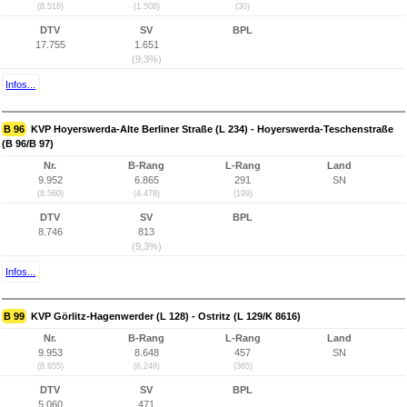
(8.516)
(1.508)
(30)
DTV
SV
BPL
17.755
1.651
(9,3%)
Infos...
B 96
KVP Hoyerswerda-Alte Berliner Straße (L 234) - Hoyerswerda-Teschenstraße
(B 96/B 97)
Nr.
B-Rang
L-Rang
Land
9.952
6.865
291
SN
(8.560)
(4.478)
(199)
DTV
SV
BPL
8.746
813
(9,3%)
Infos...
B 99
KVP Görlitz-Hagenwerder (L 128) - Ostritz (L 129/K 8616)
Nr.
B-Rang
L-Rang
Land
9.953
8.648
457
SN
(8.655)
(6.248)
(365)
DTV
SV
BPL
5.060
471