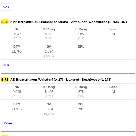
Infos...
B 68
KVP Bersenbrück-Bramscher Straße - Alfhausen-Gosestraße (L 76/K 107)
Nr.
B-Rang
L-Rang
Land
9.947
5.565
585
NI
(7.510)
(3.191)
(319)
DTV
SV
BPL
11.765
1.094
(9,3%)
Infos...
B 71
AS Bremerhaven-Wulsdorf (A 27) - Löxstedt-Bexhövede (L 143)
Nr.
B-Rang
L-Rang
Land
9.948
5.495
575
NI
(7.610)
(3.123)
(309)
DTV
SV
BPL
11.975
1.114
VB
(9,3%)
Infos...