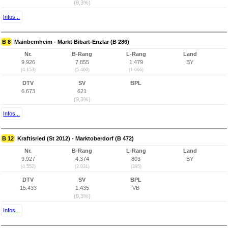
(9,3%)
Infos...
B 8
Mainbernheim - Markt Bibart-Enzlar (B 286)
Nr.
B-Rang
L-Rang
Land
9.926
7.855
1.479
BY
(4.153)
(5.460)
(1.066)
DTV
SV
BPL
6.673
621
(9,3%)
Infos...
B 12
Kraftisried (St 2012) - Marktoberdorf (B 472)
Nr.
B-Rang
L-Rang
Land
9.927
4.374
803
BY
(4.552)
(2.031)
(395)
DTV
SV
BPL
15.433
1.435
VB
(9,3%)
Infos...