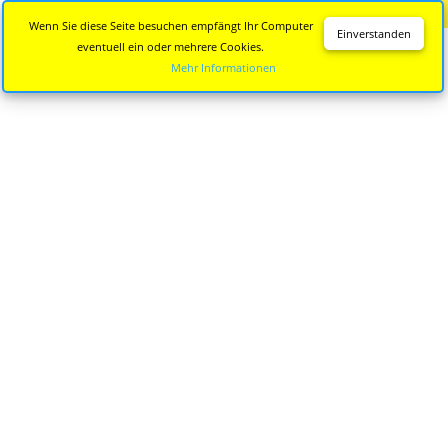
Diese Seite wird nicht mehr aktualisiert.
Zur neuen Seite
Wenn Sie diese Seite besuchen empfängt Ihr Computer
Einverstanden
eventuell ein oder mehrere Cookies.
Mehr Informationen