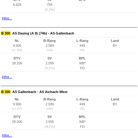
8.628
794
(9,2%)
Infos...
B 300
AS Dasing (A 8) (74b) - AS Gallenbach
Nr.
B-Rang
L-Rang
Land
9.905
2.589
449
BY
(12.256)
(534)
(95)
DTV
SV
BPL
28.206
2.595
WB*
(9,2%)
FD
Infos...
B 300
AS Gallenbach - AS Aichach-West
Nr.
B-Rang
L-Rang
Land
9.906
2.589
449
BY
(12.257)
(534)
(95)
DTV
SV
BPL
28.206
2.595
WB*
(9,2%)
FD
Infos...