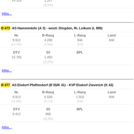
14.315
1.317
(9,2%)
Infos...
B 473
AS Hamminkeln (A 3) - westl. Dingden, Ri. Loikum (L 896)
Nr.
B-Rang
L-Rang
Land
9.912
4.280
946
NW
(13.780)
(1.940)
(370)
DTV
SV
BPL
15.765
1.450
(9,2%)
Infos...
B 477
AS Elsdorf-Pfaffendorf (B 55/K 41) - KVP Elsdorf-Zieverich (K 42)
Nr.
B-Rang
L-Rang
Land
9.913
6.558
1.502
NW
(13.866)
(4.173)
(919)
DTV
SV
BPL
9.412
866
(9,2%)
Infos...