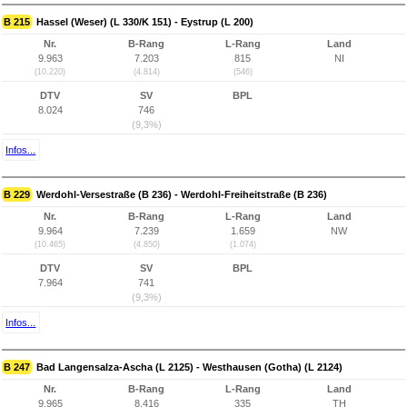
B 215
Hassel (Weser) (L 330/K 151) - Eystrup (L 200)
Nr.
B-Rang
L-Rang
Land
9.963
7.203
815
NI
(10.220)
(4.814)
(546)
DTV
SV
BPL
8.024
746
(9,3%)
Infos...
B 229
Werdohl-Versestraße (B 236) - Werdohl-Freiheitstraße (B 236)
Nr.
B-Rang
L-Rang
Land
9.964
7.239
1.659
NW
(10.465)
(4.850)
(1.074)
DTV
SV
BPL
7.964
741
(9,3%)
Infos...
B 247
Bad Langensalza-Ascha (L 2125) - Westhausen (Gotha) (L 2124)
Nr.
B-Rang
L-Rang
Land
9.965
8.416
335
TH