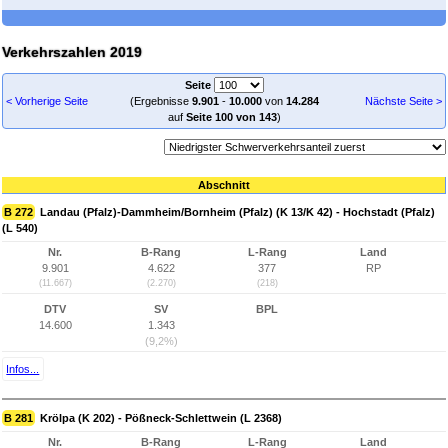
Verkehrszahlen 2019
Seite
< Vorherige Seite
(Ergebnisse
9.901
-
10.000
von
14.284
Nächste Seite >
auf
Seite 100 von 143
)
Abschnitt
B 272
Landau (Pfalz)-Dammheim/Bornheim (Pfalz) (K 13/K 42) - Hochstadt (Pfalz)
(L 540)
Nr.
B-Rang
L-Rang
Land
9.901
4.622
377
RP
(11.667)
(2.270)
(218)
DTV
SV
BPL
14.600
1.343
(9,2%)
Infos...
B 281
Krölpa (K 202) - Pößneck-Schlettwein (L 2368)
Nr.
B-Rang
L-Rang
Land