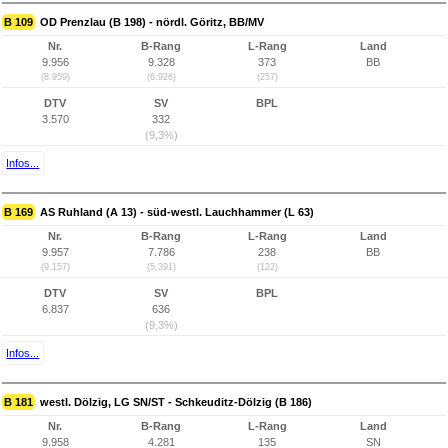
B 109
OD Prenzlau (B 198) - nördl. Göritz, BB/MV
Nr.
B-Rang
L-Rang
Land
9.956
9.328
373
BB
(8.959)
(6.926)
(257)
DTV
SV
BPL
3.570
332
(9,3%)
Infos...
B 169
AS Ruhland (A 13) - süd-westl. Lauchhammer (L 63)
Nr.
B-Rang
L-Rang
Land
9.957
7.786
238
BB
(9.157)
(5.391)
(122)
DTV
SV
BPL
6.837
636
(9,3%)
Infos...
B 181
westl. Dölzig, LG SN/ST - Schkeuditz-Dölzig (B 186)
Nr.
B-Rang
L-Rang
Land
9.958
4.281
135
SN