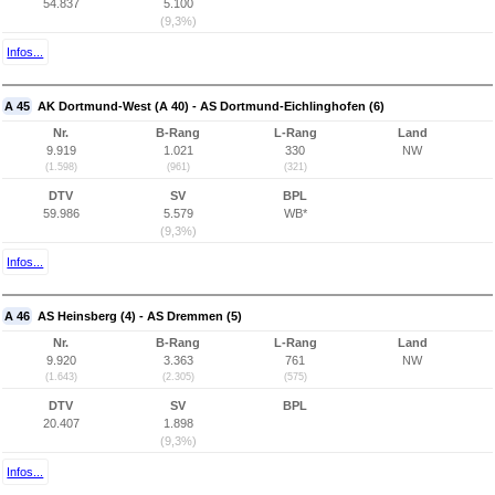
54.837
5.100
(9,3%)
Infos...
A 45
AK Dortmund-West (A 40) - AS Dortmund-Eichlinghofen (6)
Nr.
B-Rang
L-Rang
Land
9.919
1.021
330
NW
(1.598)
(961)
(321)
DTV
SV
BPL
59.986
5.579
WB*
(9,3%)
Infos...
A 46
AS Heinsberg (4) - AS Dremmen (5)
Nr.
B-Rang
L-Rang
Land
9.920
3.363
761
NW
(1.643)
(2.305)
(575)
DTV
SV
BPL
20.407
1.898
(9,3%)
Infos...