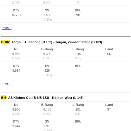
(9.568)
(1.941)
(43)
DTV
SV
BPL
15.761
1.466
VB
(9,3%)
Infos...
B 182
Torgau, Außenring (B 183) - Torgau, Zinnaer Straße (B 183)
Nr.
B-Rang
L-Rang
Land
9.959
6.300
245
SN
(9.579)
(3.917)
(153)
DTV
SV
BPL
9.994
929
(9,3%)
Infos...
B 6
AS Köthen-Ost (B 6/B 183) - Köthen-West (L 145)
Nr.
B-Rang
L-Rang
Land
9.960
6.455
201
ST
(9.665)
(4.071)
(137)
DTV
SV
BPL
9.644
897
(9,3%)