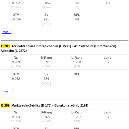
9.902
6.057
148
TH
(11.845)
(3.676)
(78)
DTV
SV
BPL
10.556
971
VB
(9,2%)
Infos...
B 286
AS Kolitzheim-Unterspiesheim (L 2271) - AS Sulzheim (Unterfranken)-
Alizheim (L 2272)
Nr.
B-Rang
L-Rang
Land
9.903
6.725
1.260
BY
(11.914)
(4.340)
(847)
DTV
SV
BPL
9.062
834
(9,2%)
Infos...
B 289
Marktzeuln-Zettlitz (B 173) - Burgkunstadt (L 2191)
Nr.
B-Rang
L-Rang
Land
9.904
6.927
1.297
BY
(11.939)
(4.540)
(884)
DTV
SV
BPL