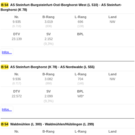
B 54
AS Steinfurt-Burgsteinfurt-Ost/-Borghorst-West (L 510) - AS Steinfurt-
Borghorst (K 78)
Nr.
B-Rang
L-Rang
Land
9.935
3.019
696
NW
(6.716)
(836)
(138)
DTV
SV
BPL
23.139
2.152
(9,3%)
Infos...
B 54
AS Steinfurt-Borghorst (K 78) - AS Nordwalde (L 555)
Nr.
B-Rang
L-Rang
Land
9.936
3.082
704
NW
(6.717)
(886)
(146)
DTV
SV
BPL
22.572
2.099
WB*
(9,3%)
Infos...
B 54
Waldmühlen (L 300) - Waldmühlen/Hüblingen (L 299)
Nr.
B-Rang
L-Rang
Land