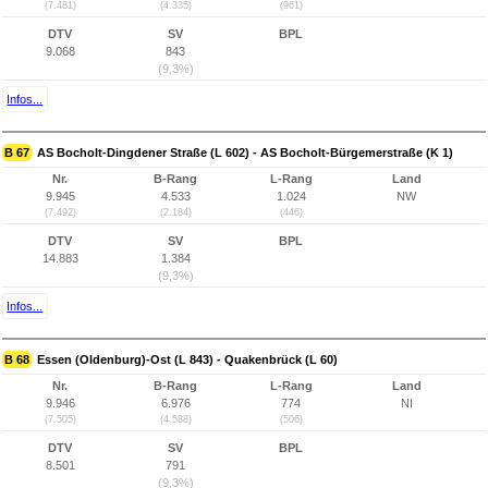
(7.481)
(4.335)
(961)
DTV
SV
BPL
9.068
843
(9,3%)
Infos...
B 67
AS Bocholt-Dingdener Straße (L 602) - AS Bocholt-Bürgemerstraße (K 1)
Nr.
B-Rang
L-Rang
Land
9.945
4.533
1.024
NW
(7.492)
(2.184)
(446)
DTV
SV
BPL
14.883
1.384
(9,3%)
Infos...
B 68
Essen (Oldenburg)-Ost (L 843) - Quakenbrück (L 60)
Nr.
B-Rang
L-Rang
Land
9.946
6.976
774
NI
(7.505)
(4.588)
(506)
DTV
SV
BPL
8.501
791
(9,3%)