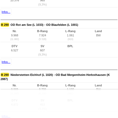
10.376
965
(9,3%)
Infos...
B 290
OD Rot am See (L 1033) - OD Blaufelden (L 1001)
Nr.
B-Rang
L-Rang
Land
9.968
7.924
1.061
BW
(11.982)
(5.528)
(910)
DTV
SV
BPL
6.527
607
(9,3%)
Infos...
B 290
Niederstetten-Eichhof (L 1020) - OD Bad Mergentheim-Herbsthausen (K
2887)
Nr.
B-Rang
L-Rang
Land
9.969
8.738
1.132
BW
(11.986)
(6.338)
(981)
DTV
SV
BPL
4.872
453
(9,3%)
Infos...