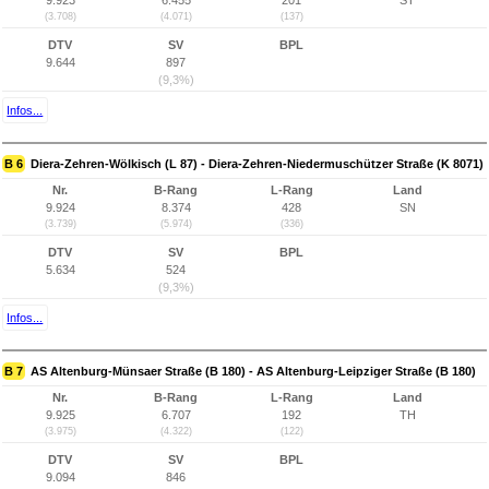
9.923
6.455
201
ST
(3.708)
(4.071)
(137)
DTV
SV
BPL
9.644
897
(9,3%)
Infos...
B 6
Diera-Zehren-Wölkisch (L 87) - Diera-Zehren-Niedermuschützer Straße (K 8071)
Nr.
B-Rang
L-Rang
Land
9.924
8.374
428
SN
(3.739)
(5.974)
(336)
DTV
SV
BPL
5.634
524
(9,3%)
Infos...
B 7
AS Altenburg-Münsaer Straße (B 180) - AS Altenburg-Leipziger Straße (B 180)
Nr.
B-Rang
L-Rang
Land
9.925
6.707
192
TH
(3.975)
(4.322)
(122)
DTV
SV
BPL
9.094
846