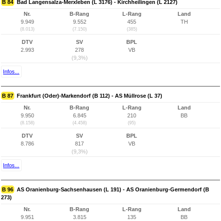
B 84
Bad Langensalza-Merxleben (L 3176) - Kirchheilingen (L 2127)
Nr.
B-Rang
L-Rang
Land
9.949
9.552
455
TH
(8.013)
(7.150)
(385)
DTV
SV
BPL
2.993
278
VB
(9,3%)
Infos...
B 87
Frankfurt (Oder)-Markendorf (B 112) - AS Müllrose (L 37)
Nr.
B-Rang
L-Rang
Land
9.950
6.845
210
BB
(8.158)
(4.458)
(95)
DTV
SV
BPL
8.786
817
VB
(9,3%)
Infos...
B 96
AS Oranienburg-Sachsenhausen (L 191) - AS Oranienburg-Germendorf (B
273)
Nr.
B-Rang
L-Rang
Land
9.951
3.815
135
BB