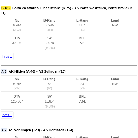
B 482
Porta Westfalica, Findelstraße (K 25) - AS Porta Westfalica, Portalstraße (B
61)
Nr.
B-Rang
L-Rang
Land
9.914
2.265
587
NW
(13.936)
(363)
(61)
DTV
SV
BPL
32.376
2.979
VB
(9,2%)
Infos...
A 3
AK Hilden (A 46) - AS Solingen (20)
Nr.
B-Rang
L-Rang
Land
9.915
64
23
NW
(237)
(64)
(23)
DTV
SV
BPL
125.307
11.654
VB-E
(9,3%)
Infos...
A 7
AS Vöhringen (123) - AS Illertissen (124)
Nr.
B-Rang
L-Rang
Land