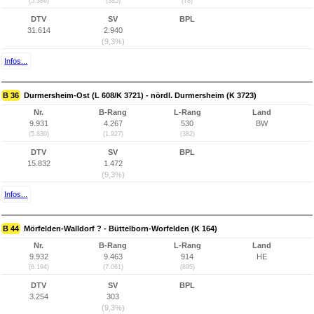
(5.386)
(385)
(78)
DTV
SV
BPL
31.614
2.940
(9,3%)
Infos...
B 36
Durmersheim-Ost (L 608/K 3721) - nördl. Durmersheim (K 3723)
Nr.
B-Rang
L-Rang
Land
9.931
4.267
530
BW
(5.830)
(1.927)
(382)
DTV
SV
BPL
15.832
1.472
(9,3%)
Infos...
B 44
Mörfelden-Walldorf ? - Büttelborn-Worfelden (K 164)
Nr.
B-Rang
L-Rang
Land
9.932
9.463
914
HE
(6.194)
(7.061)
(895)
DTV
SV
BPL
3.254
303
(9,3%)