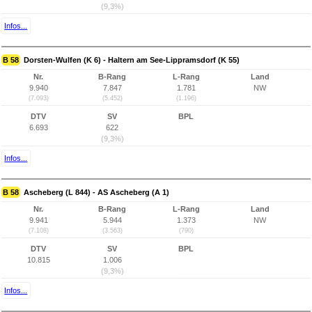
(9,3%)
Infos...
B 58
Dorsten-Wulfen (K 6) - Haltern am See-Lippramsdorf (K 55)
Nr.
B-Rang
L-Rang
Land
9.940
7.847
1.781
NW
(7.093)
(5.452)
(1.196)
DTV
SV
BPL
6.693
622
(9,3%)
Infos...
B 58
Ascheberg (L 844) - AS Ascheberg (A 1)
Nr.
B-Rang
L-Rang
Land
9.941
5.944
1.373
NW
(7.108)
(3.563)
(790)
DTV
SV
BPL
10.815
1.006
(9,3%)
Infos...