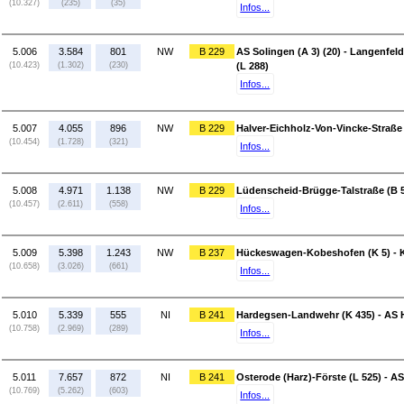
(10.327)
(235)
(35)
Infos...
5.006
3.584
801
NW
B 229
AS Solingen (A 3) (20) - Langenfe
(10.423)
(1.302)
(230)
(L 288)
Infos...
5.007
4.055
896
NW
B 229
Halver-Eichholz-Von-Vincke-Straße 
(10.454)
(1.728)
(321)
Infos...
5.008
4.971
1.138
NW
B 229
Lüdenscheid-Brügge-Talstraße (B 5
(10.457)
(2.611)
(558)
Infos...
5.009
5.398
1.243
NW
B 237
Hückeswagen-Kobeshofen (K 5) - 
(10.658)
(3.026)
(661)
Infos...
5.010
5.339
555
NI
B 241
Hardegsen-Landwehr (K 435) - AS 
(10.758)
(2.969)
(289)
Infos...
5.011
7.657
872
NI
B 241
Osterode (Harz)-Förste (L 525) - AS
(10.769)
(5.262)
(603)
Infos...