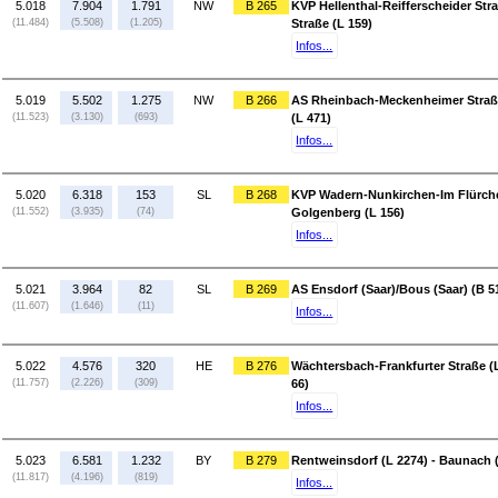
5.018
7.904
1.791
NW
B 265
KVP Hellenthal-Reifferscheider Str
(11.484)
(5.508)
(1.205)
Straße (L 159)
Infos...
5.019
5.502
1.275
NW
B 266
AS Rheinbach-Meckenheimer Straß
(11.523)
(3.130)
(693)
(L 471)
Infos...
5.020
6.318
153
SL
B 268
KVP Wadern-Nunkirchen-Im Flürch
(11.552)
(3.935)
(74)
Golgenberg (L 156)
Infos...
5.021
3.964
82
SL
B 269
AS Ensdorf (Saar)/Bous (Saar) (B 51
(11.607)
(1.646)
(11)
Infos...
5.022
4.576
320
HE
B 276
Wächtersbach-Frankfurter Straße (
(11.757)
(2.226)
(309)
66)
Infos...
5.023
6.581
1.232
BY
B 279
Rentweinsdorf (L 2274) - Baunach 
(11.817)
(4.196)
(819)
Infos...