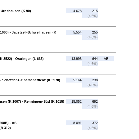
 Urnshausen (K 90)
4.678
215
(4,6%)
 1060) - Jagstzell-Schweihausen (K
5.554
255
(4,6%)
 3522) - Östringen (L 635)
13.996
644
VB
(4,6%)
- Schefflenz-Oberschefflenz (K 3970)
5.164
238
(4,6%)
usen (K 1007) - Renningen-Süd (K 1015)
15.052
692
(4,6%)
208B) - AS
8.091
372
(B 312)
(4,6%)