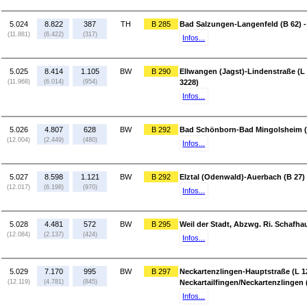
5.024
8.822
387
TH
B 285
Bad Salzungen-Langenfeld (B 62) -
(11.881)
(6.422)
(317)
Infos...
5.025
8.414
1.105
BW
B 290
Ellwangen (Jagst)-Lindenstraße (L
(11.968)
(6.014)
(954)
3228)
Infos...
5.026
4.807
628
BW
B 292
Bad Schönborn-Bad Mingolsheim (K
(12.004)
(2.449)
(480)
Infos...
5.027
8.598
1.121
BW
B 292
Elztal (Odenwald)-Auerbach (B 27) 
(12.017)
(6.198)
(970)
Infos...
5.028
4.481
572
BW
B 295
Weil der Stadt, Abzwg. Ri. Schafha
(12.084)
(2.137)
(424)
Infos...
5.029
7.170
995
BW
B 297
Neckartenzlingen-Hauptstraße (L 1
(12.119)
(4.781)
(845)
Neckartailfingen/Neckartenzlingen 
Infos...