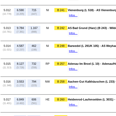
5.012
6.590
715
NI
B 241
Vienenburg (L 518) - AS Vienenburg
(10.778)
(4.205)
(447)
Infos...
5.013
9.784
1.167
NI
B 242
AS Bad Grund (Harz) (B 243) - Wil
(10.781)
(7.381)
(898)
Infos...
5.014
4.587
462
NI
B 248
Barwedel (L 291/K 105) - AS Weyha
(11.021)
(2.237)
(198)
Infos...
5.015
8.127
732
RP
B 257
Adenau-Im Broel (L 10) - Adenau/H
(11.313)
(5.728)
(558)
Infos...
5.016
3.553
794
NW
B 258
Aachen-Gut Kalkhäuschen (L 233) -
(11.348)
(1.272)
(223)
Infos...
5.017
6.849
606
HE
B 260
Heidenrod-Laufenselden (L 3031) -
(11.401)
(4.462)
(591)
Infos...