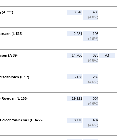
 (A 395)
9.340
430
(4,6%)
demann (L 515)
2.281
105
(4,6%)
usen (A 39)
14.706
676
VB
(4,6%)
erschbroich (L 92)
6.138
282
(4,6%)
 Roetgen (L 238)
19.221
884
(4,6%)
 Heidenrod-Kemel (L 3455)
8.776
404
(4,6%)