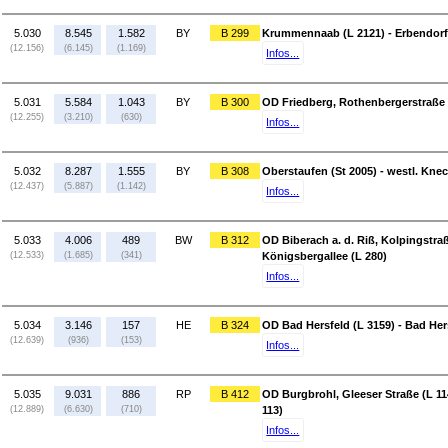
5.030
8.545
1.582
BY
B 299
Krummennaab (L 2121) - Erbendorf
(12.156)
(6.145)
(1.169)
Infos...
5.031
5.584
1.043
BY
B 300
OD Friedberg, Rothenbergerstraße (
(12.255)
(3.210)
(630)
Infos...
5.032
8.287
1.555
BY
B 308
Oberstaufen (St 2005) - westl. Kne
(12.437)
(5.887)
(1.142)
Infos...
5.033
4.006
489
BW
B 312
OD Biberach a. d. Riß, Kolpingstraß
(12.533)
(1.685)
(341)
Königsbergallee (L 280)
Infos...
5.034
3.146
157
HE
B 324
OD Bad Hersfeld (L 3159) - Bad Hers
(12.639)
(936)
(153)
Infos...
5.035
9.031
886
RP
B 412
OD Burgbrohl, Gleeser Straße (L 114
(12.889)
(6.630)
(710)
113)
Infos...