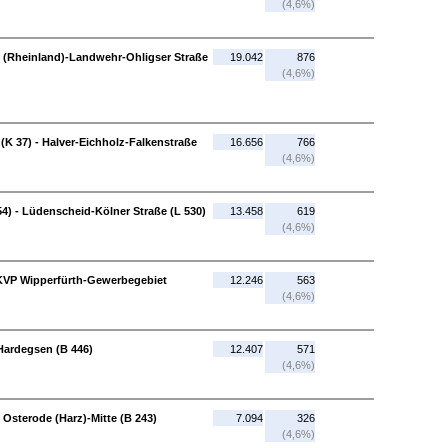
(4,6%)
ld (Rheinland)-Landwehr-Ohligser Straße
19.042
876
(4,6%)
(K 37) - Halver-Eichholz-Falkenstraße
16.656
766
(4,6%)
4) - Lüdenscheid-Kölner Straße (L 530)
13.458
619
(4,6%)
KVP Wipperfürth-Gewerbegebiet
12.246
563
(4,6%)
Hardegsen (B 446)
12.407
571
(4,6%)
 Osterode (Harz)-Mitte (B 243)
7.094
326
(4,6%)