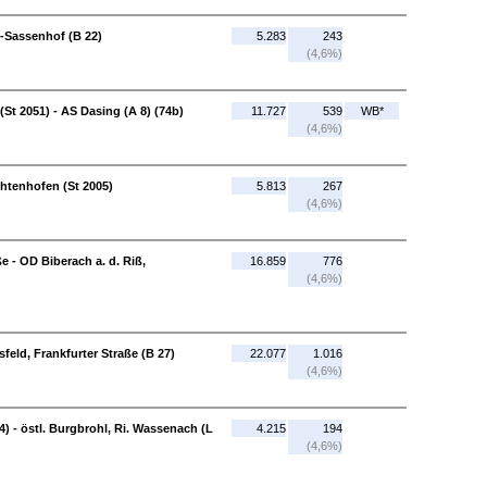
-Sassenhof (B 22)
5.283
243
(4,6%)
St 2051) - AS Dasing (A 8) (74b)
11.727
539
WB*
(4,6%)
chtenhofen (St 2005)
5.813
267
(4,6%)
e - OD Biberach a. d. Riß,
16.859
776
(4,6%)
feld, Frankfurter Straße (B 27)
22.077
1.016
(4,6%)
) - östl. Burgbrohl, Ri. Wassenach (L
4.215
194
(4,6%)