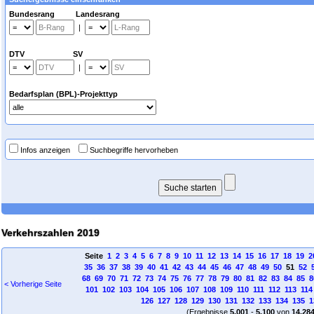
Bundesrang Landesrang
|
DTV SV
|
Bedarfsplan (BPL)-Projekttyp
Infos anzeigen
Suchbegriffe hervorheben
Verkehrszahlen 2019
Seite
1
2
3
4
5
6
7
8
9
10
11
12
13
14
15
16
17
18
19
2
35
36
37
38
39
40
41
42
43
44
45
46
47
48
49
50
51
52
68
69
70
71
72
73
74
75
76
77
78
79
80
81
82
83
84
85
8
< Vorherige Seite
101
102
103
104
105
106
107
108
109
110
111
112
113
114
126
127
128
129
130
131
132
133
134
135
1
(Ergebnisse
5.001
-
5.100
von
14.28