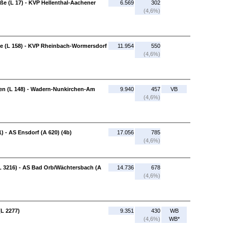
aße (L 17) - KVP Hellenthal-Aachener
6.569
302
(4,6%)
e (L 158) - KVP Rheinbach-Wormersdorf
11.954
550
(4,6%)
en (L 148) - Wadern-Nunkirchen-Am
9.940
457
VB
(4,6%)
) - AS Ensdorf (A 620) (4b)
17.056
785
(4,6%)
L 3216) - AS Bad Orb/Wächtersbach (A
14.736
678
(4,6%)
(L 2277)
9.351
430
WB
(4,6%)
WB*