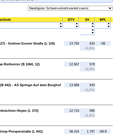
schnitt
DTV
SV
BPL
27) - Itzehoe-Gruner Straße (L 119)
13.750
633
VB
(4,6%)
ar-Rothentor (B 106/L 12)
12.567
578
(4,6%)
(B 442) - AS Springe-Auf dem Burghof
13.988
643
(4,6%)
erkrüchten-Heyen (L 372)
12.710
585
(4,6%)
ttrop-Prosperstraße (L 641)
38.415
1.767
VB-E