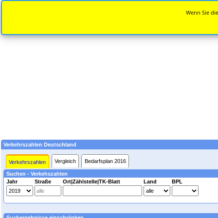
Wenn Sie die
Verkehrszahlen Deutschland
Vergleich
Bedarfsplan 2016
Verkehrszahlen
Suchen - Verkehszahlen
Jahr
Straße
Ort|Zählstelle|TK-Blatt
Land
BPL
Suchergebnisse einschränken