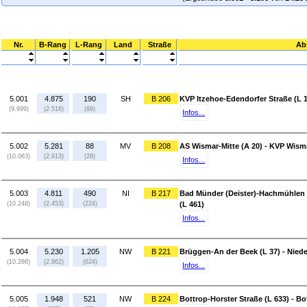
Nr.
B-Rang
L-Rang
Land
Straße
Ab
5.001
4.875
190
SH
B 206
KVP Itzehoe-Edendorfer Straße (L 1
(9.999)
(2.516)
(89)
Infos...
5.002
5.281
88
MV
B 208
AS Wismar-Mitte (A 20) - KVP Wism
(10.063)
(2.913)
(28)
Infos...
5.003
4.811
490
NI
B 217
Bad Münder (Deister)-Hachmühlen 
(10.248)
(2.453)
(224)
(L 461)
Infos...
5.004
5.230
1.205
NW
B 221
Brüggen-An der Beek (L 37) - Nied
(10.286)
(2.862)
(624)
Infos...
5.005
1.948
521
NW
B 224
Bottrop-Horster Straße (L 633) - Bo