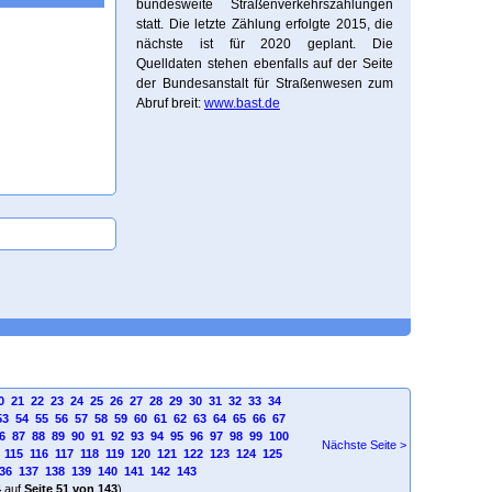
bundesweite Straßenverkehrszählungen
statt. Die letzte Zählung erfolgte 2015, die
nächste ist für 2020 geplant. Die
Quelldaten stehen ebenfalls auf der Seite
der Bundesanstalt für Straßenwesen zum
Abruf breit:
www.bast.de
0
21
22
23
24
25
26
27
28
29
30
31
32
33
34
53
54
55
56
57
58
59
60
61
62
63
64
65
66
67
6
87
88
89
90
91
92
93
94
95
96
97
98
99
100
Nächste Seite >
115
116
117
118
119
120
121
122
123
124
125
36
137
138
139
140
141
142
143
4
auf
Seite 51 von 143
)