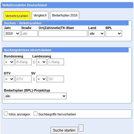
Verkehrszahlen Deutschland
Vergleich
Bedarfsplan 2016
Verkehrszahlen
Suchen - Verkehszahlen
Jahr
Straße
Ort|Zählstelle|TK-Blatt
Land
BPL
Suchergebnisse einschränken
Bundesrang Landesrang
|
DTV SV
|
Bedarfsplan (BPL)-Projekttyp
Infos anzeigen
Suchbegriffe hervorheben