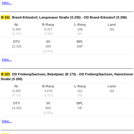
Infos...
B 101
Brand-Erbisdorf, Langenauer Straße (S 235) - OD Brand-Erbisdorf (S 206)
Nr.
B-Rang
L-Rang
Land
6.354
5.377
188
SN
(8.706)
(3.005)
(96)
DTV
SV
BPL
12.305
689
WB*
(5,6%)
Infos...
B 101
OD Freiberg/Sachsen, Bebelplatz (B 173) - OD Freiberg/Sachsen, Hainichener
Straße (S 205)
Nr.
B-Rang
L-Rang
Land
6.355
4.670
151
SN
(8.710)
(2.315)
(59)
DTV
SV
BPL
14.452
809
VB
(5,6%)
Infos...