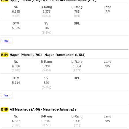
B 50
Spangdahlem (L 46) - KVP Binsfeld-Bahnhofstraße (L 39)
Nr.
B-Rang
L-Rang
Land
6.335
8.373
765
RP
(6.488)
(5.973)
(591)
DTV
SV
BPL
5.635
316
(5,6%)
Infos...
B 54
Hagen-Priorei (L 701) - Hagen-Rummenohl (L 561)
Nr.
B-Rang
L-Rang
Land
6.336
8.334
1.864
NW
(6.766)
(5.934)
(1.278)
DTV
SV
BPL
5.714
320
(5,6%)
Infos...
B 55
AS Meschede (A 46) - Meschede-Jahnstraße
Nr.
B-Rang
L-Rang
Land
6.337
6.102
1.411
NW
(6.866)
(3.721)
(828)