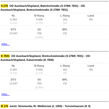
S 278
OD Auerbach/Vogtland, Bahnhofstraße (S 278/K 7831) - OD
Auerbach/Vogtland, Breitscheidstraße (S 278/K 7831)
Nr.
B-Rang
L-Rang
Land
6.363
4.938
161
SN
(9.205)
(2.578)
(69)
DTV
SV
BPL
13.547
759
FD
(5,6%)
Infos...
K 7831
OD Auerbach/Vogtland, Breitscheidstraße (S 278/K 7831) - OD
Auerbach/Vogtland, Kaiserstraße (K 7830)
Nr.
B-Rang
L-Rang
Land
6.364
4.938
161
SN
(9.206)
(2.578)
(69)
DTV
SV
BPL
13.547
759
FD
(5,6%)
Infos...
B 176
westl. Sömmerda, Ri. Weißensee (L 1054) - Tunzenhausen (K 4)