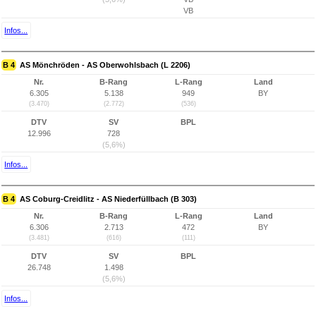
VB
Infos...
B 4
AS Mönchröden - AS Oberwohlsbach (L 2206)
Nr.
B-Rang
L-Rang
Land
6.305
5.138
949
BY
(3.470)
(2.772)
(536)
DTV
SV
BPL
12.996
728
(5,6%)
Infos...
B 4
AS Coburg-Creidlitz - AS Niederfüllbach (B 303)
Nr.
B-Rang
L-Rang
Land
6.306
2.713
472
BY
(3.481)
(616)
(111)
DTV
SV
BPL
26.748
1.498
(5,6%)
Infos...