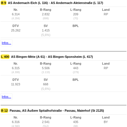
B 9
AS Andernach-Eich (L 116) - AS Andernach-Aktienstraße (L 117)
Nr.
B-Rang
L-Rang
Land
6.314
2.832
209
RP
(4.284)
(699)
(70)
DTV
SV
BPL
25.262
1.415
(5,6%)
Infos...
L 400
AS Bingen-Mitte (A 61) - AS Bingen-Sponsheim (L 417)
Nr.
B-Rang
L-Rang
Land
6.315
5.506
443
RP
(4.306)
(3.133)
(279)
DTV
SV
BPL
11.923
668
(5,6%)
Infos...
B 12
Passau, AS Äußere Spitalhofstraße - Passau, Maierhof (St 2125)
Nr.
B-Rang
L-Rang
Land
6.316
2.541
435
BY
(4.580)
(512)
(88)