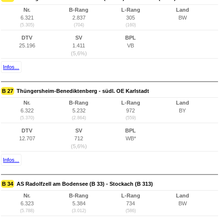
Nr.
B-Rang
L-Rang
Land
6.321
2.837
305
BW
(5.305)
(704)
(160)
DTV
SV
BPL
25.196
1.411
VB
(5,6%)
Infos...
B 27
Thüngersheim-Benediktenberg - südl. OE Karlstadt
Nr.
B-Rang
L-Rang
Land
6.322
5.232
972
BY
(5.370)
(2.864)
(559)
DTV
SV
BPL
12.707
712
WB*
(5,6%)
Infos...
B 34
AS Radolfzell am Bodensee (B 33) - Stockach (B 313)
Nr.
B-Rang
L-Rang
Land
6.323
5.384
734
BW
(5.788)
(3.012)
(586)