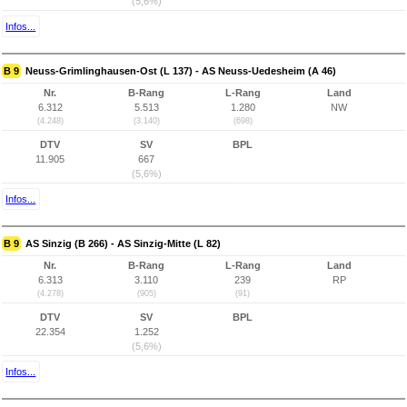
(5,6%)
Infos...
B 9
Neuss-Grimlinghausen-Ost (L 137) - AS Neuss-Uedesheim (A 46)
Nr.
B-Rang
L-Rang
Land
6.312
5.513
1.280
NW
(4.248)
(3.140)
(698)
DTV
SV
BPL
11.905
667
(5,6%)
Infos...
B 9
AS Sinzig (B 266) - AS Sinzig-Mitte (L 82)
Nr.
B-Rang
L-Rang
Land
6.313
3.110
239
RP
(4.278)
(905)
(91)
DTV
SV
BPL
22.354
1.252
(5,6%)
Infos...