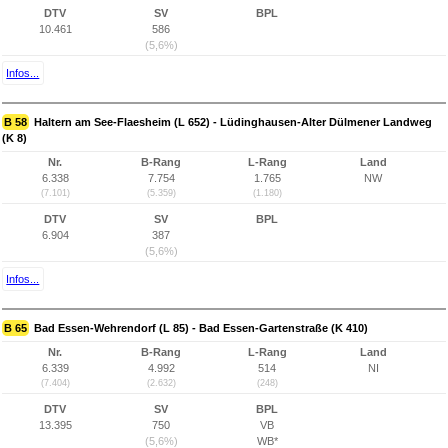
DTV
SV
BPL
10.461
586
(5,6%)
Infos...
B 58
Haltern am See-Flaesheim (L 652) - Lüdinghausen-Alter Dülmener Landweg
(K 8)
Nr.
B-Rang
L-Rang
Land
6.338
7.754
1.765
NW
(7.101)
(5.359)
(1.180)
DTV
SV
BPL
6.904
387
(5,6%)
Infos...
B 65
Bad Essen-Wehrendorf (L 85) - Bad Essen-Gartenstraße (K 410)
Nr.
B-Rang
L-Rang
Land
6.339
4.992
514
NI
(7.404)
(2.632)
(248)
DTV
SV
BPL
13.395
750
VB
(5,6%)
WB*