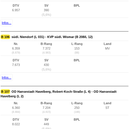
DTV
SV
BPL
6.957
390
(5,6%)
Infos...
B 106
südl. Niendorf (L 031) - KVP südl. Wismar (B 208/L 12)
Nr.
B-Rang
L-Rang
Land
6.359
7.372
153
MV
(8.879)
(4.983)
(88)
DTV
SV
BPL
7.673
430
(5,6%)
Infos...
B 107
OD Hansestadt Havelberg, Robert-Koch-Straße (L 4) - OD Hansestadt
Havelberg (L 2)
Nr.
B-Rang
L-Rang
Land
6.360
7.204
250
ST
(8.884)
(4.815)
(186)
DTV
SV
BPL
8.022
449
(5,6%)