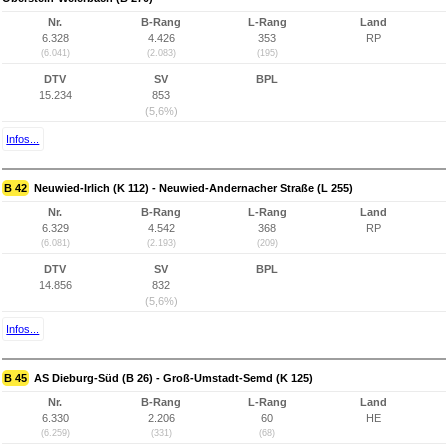
Nr.
B-Rang
L-Rang
Land
6.328
4.426
353
RP
(6.041)
(2.083)
(195)
DTV
SV
BPL
15.234
853
(5,6%)
Infos...
B 42
Neuwied-Irlich (K 112) - Neuwied-Andernacher Straße (L 255)
Nr.
B-Rang
L-Rang
Land
6.329
4.542
368
RP
(6.081)
(2.193)
(209)
DTV
SV
BPL
14.856
832
(5,6%)
Infos...
B 45
AS Dieburg-Süd (B 26) - Groß-Umstadt-Semd (K 125)
Nr.
B-Rang
L-Rang
Land
6.330
2.206
60
HE
(6.259)
(331)
(68)