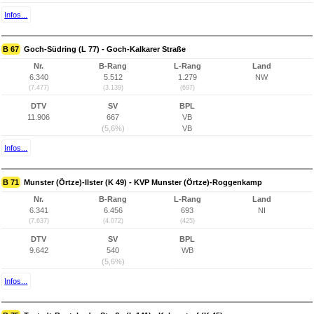
Infos...
B 67
Goch-Südring (L 77) - Goch-Kalkarer Straße
Nr.
B-Rang
L-Rang
Land
6.340
5.512
1.279
NW
(7.477)
(3.139)
(697)
DTV
SV
BPL
11.906
667
VB
(5,6%)
VB
Infos...
B 71
Munster (Örtze)-Ilster (K 49) - KVP Munster (Örtze)-Roggenkamp
Nr.
B-Rang
L-Rang
Land
6.341
6.456
693
NI
(7.637)
(4.072)
(425)
DTV
SV
BPL
9.642
540
WB
(5,6%)
Infos...