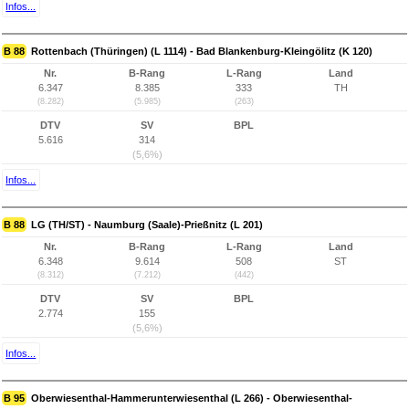
Infos...
B 88
Rottenbach (Thüringen) (L 1114) - Bad Blankenburg-Kleingölitz (K 120)
Nr.
B-Rang
L-Rang
Land
6.347
8.385
333
TH
(8.282)
(5.985)
(263)
DTV
SV
BPL
5.616
314
(5,6%)
Infos...
B 88
LG (TH/ST) - Naumburg (Saale)-Prießnitz (L 201)
Nr.
B-Rang
L-Rang
Land
6.348
9.614
508
ST
(8.312)
(7.212)
(442)
DTV
SV
BPL
2.774
155
(5,6%)
Infos...
B 95
Oberwiesenthal-Hammerunterwiesenthal (L 266) - Oberwiesenthal-