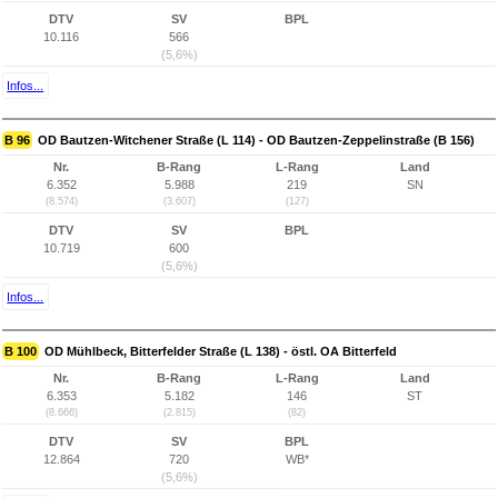
DTV
SV
BPL
10.116
566
(5,6%)
Infos...
B 96
OD Bautzen-Witchener Straße (L 114) - OD Bautzen-Zeppelinstraße (B 156)
Nr.
B-Rang
L-Rang
Land
6.352
5.988
219
SN
(8.574)
(3.607)
(127)
DTV
SV
BPL
10.719
600
(5,6%)
Infos...
B 100
OD Mühlbeck, Bitterfelder Straße (L 138) - östl. OA Bitterfeld
Nr.
B-Rang
L-Rang
Land
6.353
5.182
146
ST
(8.666)
(2.815)
(82)
DTV
SV
BPL
12.864
720
WB*
(5,6%)