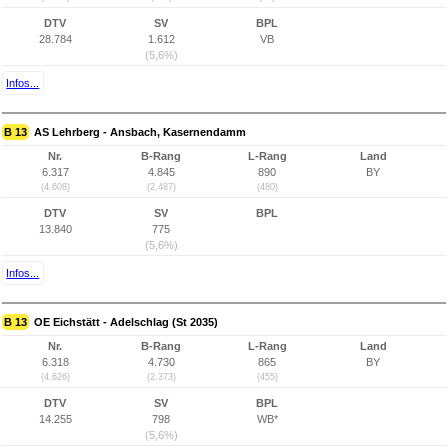
DTV
SV
BPL
28.784
1.612
VB
(5,6%)
Infos...
B 13
AS Lehrberg - Ansbach, Kasernendamm
Nr.
B-Rang
L-Rang
Land
6.317
4.845
890
BY
(4.608)
(2.487)
(480)
DTV
SV
BPL
13.840
775
(5,6%)
Infos...
B 13
OE Eichstätt - Adelschlag (St 2035)
Nr.
B-Rang
L-Rang
Land
6.318
4.730
865
BY
(4.626)
(2.373)
(455)
DTV
SV
BPL
14.255
798
WB*
(5,6%)