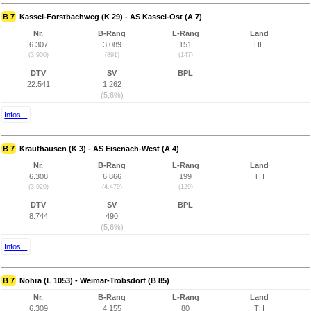
B 7
Kassel-Forstbachweg (K 29) - AS Kassel-Ost (A 7)
Nr.
B-Rang
L-Rang
Land
6.307
3.089
151
HE
(3.900)
(891)
(147)
DTV
SV
BPL
22.541
1.262
(5,6%)
Infos...
B 7
Krauthausen (K 3) - AS Eisenach-West (A 4)
Nr.
B-Rang
L-Rang
Land
6.308
6.866
199
TH
(3.920)
(4.479)
(129)
DTV
SV
BPL
8.744
490
(5,6%)
Infos...
B 7
Nohra (L 1053) - Weimar-Tröbsdorf (B 85)
Nr.
B-Rang
L-Rang
Land
6.309
4.155
80
TH