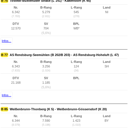
B 75
Tostedt-Buxtehuder Straße (L 141) - Kakenstorf (K 45)
Nr.
B-Rang
L-Rang
Land
6.342
5.279
545
NI
(7.763)
(2.911)
(279)
DTV
SV
BPL
12.570
704
WB*
(5,6%)
Infos...
B 77
AS Rendsburg-Seemühlen (B 202/B 203) - AS Rendsburg-Hoheluft (L 47)
Nr.
B-Rang
L-Rang
Land
6.343
3.256
124
SH
(7.833)
(1.024)
(34)
DTV
SV
BPL
21.168
1.185
(5,6%)
Infos...
B 85
Weißenbrunn-Thonberg (K 5) - Weißenbrunn-Gössersdorf (K 20)
Nr.
B-Rang
L-Rang
Land
6.344
7.590
1.423
BY
(8.079)
(5.196)
(1.010)