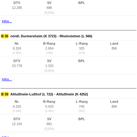
DTV
SV
BPL
12.285
688
(5,6%)
Infos...
B 36
nördl. Durmersheim (K 3723) - Rheinstetten (L 566)
Nr.
B-Rang
L-Rang
Land
6.324
2.954
325
BW
(5.831)
(784)
(179)
DTV
SV
BPL
23.778
1.332
(5,6%)
Infos...
B 39
Altlußheim-Lußhof (L 722) - Altlußheim (K 4252)
Nr.
B-Rang
L-Rang
Land
6.325
5.433
745
BW
(5.946)
(3.061)
(597)
DTV
SV
BPL
12.154
681
(5,6%)