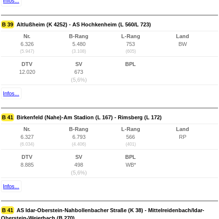
Infos...
B 39
Altlußheim (K 4252) - AS Hochkenheim (L 560/L 723)
Nr.
B-Rang
L-Rang
Land
6.326
5.480
753
BW
(5.947)
(3.108)
(605)
DTV
SV
BPL
12.020
673
(5,6%)
Infos...
B 41
Birkenfeld (Nahe)-Am Stadion (L 167) - Rimsberg (L 172)
Nr.
B-Rang
L-Rang
Land
6.327
6.793
566
RP
(6.034)
(4.406)
(401)
DTV
SV
BPL
8.885
498
WB*
(5,6%)
Infos...
B 41
AS Idar-Oberstein-Nahbollenbacher Straße (K 38) - Mittelreidenbach/Idar-
Oberstein-Weierbach (B 270)