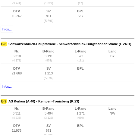
(3.941)
(1.822)
(17)
DTV
SV
BPL
16.267
911
VB
(5,6%)
Infos...
B 8
Schwarzenbruck-Hauptstraße - Schwarzenbruck-Burgthanner Straße (L 2401)
Nr.
B-Rang
L-Rang
Land
6.310
3.191
572
BY
(4.173)
(974)
(181)
DTV
SV
BPL
21.668
1.213
(5,6%)
Infos...
B 9
AS Kerken (A 40) - Kempen-Tönisberg (K 23)
Nr.
B-Rang
L-Rang
Land
6.311
5.494
1.271
NW
(4.233)
(3.122)
(689)
DTV
SV
BPL
11.976
671