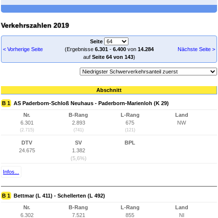
Verkehrszahlen 2019
Seite
< Vorherige Seite
(Ergebnisse
6.301
-
6.400
von
14.284
Nächste Seite >
auf
Seite 64 von 143
)
Abschnitt
B 1
AS Paderborn-Schloß Neuhaus - Paderborn-Marienloh (K 29)
Nr.
B-Rang
L-Rang
Land
6.301
2.893
675
NW
(2.715)
(741)
(121)
DTV
SV
BPL
24.675
1.382
(5,6%)
Infos...
B 1
Bettmar (L 411) - Schellerten (L 492)
Nr.
B-Rang
L-Rang
Land
6.302
7.521
855
NI