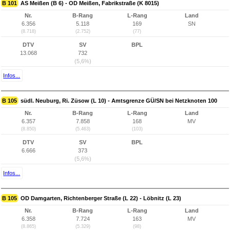
B 101
AS Meißen (B 6) - OD Meißen, Fabrikstraße (K 8015)
Nr.
B-Rang
L-Rang
Land
6.356
5.118
169
SN
(8.718)
(2.752)
(77)
DTV
SV
BPL
13.068
732
(5,6%)
Infos...
B 105
südl. Neuburg, Ri. Züsow (L 10) - Amtsgrenze GÜ/SN bei Netzknoten 100
Nr.
B-Rang
L-Rang
Land
6.357
7.858
168
MV
(8.850)
(5.463)
(103)
DTV
SV
BPL
6.666
373
(5,6%)
Infos...
B 105
OD Damgarten, Richtenberger Straße (L 22) - Löbnitz (L 23)
Nr.
B-Rang
L-Rang
Land
6.358
7.724
163
MV
(8.865)
(5.329)
(98)