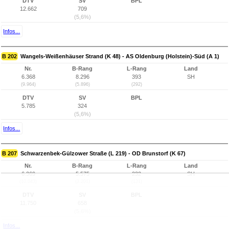
DTV
SV
BPL
12.662
709
(5,6%)
Infos...
B 202
Wangels-Weißenhäuser Strand (K 48) - AS Oldenburg (Holstein)-Süd (A 1)
Nr.
B-Rang
L-Rang
Land
6.368
8.296
393
SH
(9.964)
(5.896)
(292)
DTV
SV
BPL
5.785
324
(5,6%)
Infos...
B 207
Schwarzenbek-Gülzower Straße (L 219) - OD Brunstorf (K 67)
Nr.
B-Rang
L-Rang
Land
6.369
5.575
232
SH
(10.043)
(3.201)
(131)
DTV
SV
BPL
11.750
658
(5,6%)
Infos...