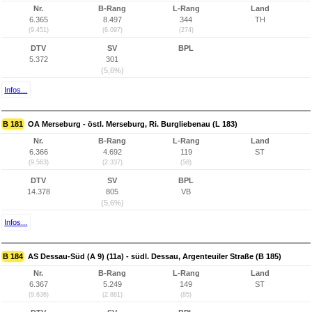
Nr.
B-Rang
L-Rang
Land
6.365
8.497
344
TH
(9.451)
(6.097)
(274)
DTV
SV
BPL
5.372
301
(5,6%)
Infos...
B 181
OA Merseburg - östl. Merseburg, Ri. Burgliebenau (L 183)
Nr.
B-Rang
L-Rang
Land
6.366
4.692
119
ST
(9.563)
(2.337)
(58)
DTV
SV
BPL
14.378
805
VB
(5,6%)
Infos...
B 184
AS Dessau-Süd (A 9) (11a) - südl. Dessau, Argenteuiler Straße (B 185)
Nr.
B-Rang
L-Rang
Land
6.367
5.249
149
ST
(9.636)
(2.881)
(85)