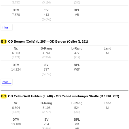
(2.750)
(5.130)
(586)
DTV
SV
BPL
7.370
413
VB
(5,6%)
Infos...
B 3
OD Bergen (Celle) (L 298) - OD Bergen (Celle) (L 281)
Nr.
B-Rang
L-Rang
Land
6.303
4.741
477
NI
(3.121)
(2.384)
(212)
DTV
SV
BPL
14.224
797
WB*
(5,6%)
Infos...
B 3
OD Celle-Groß Hehlen (L 240) - OD Celle-Lüneburger Straße (B 191/L 282)
Nr.
B-Rang
L-Rang
Land
6.304
5.103
524
NI
(3.126)
(2.737)
(258)
DTV
SV
BPL
13.100
734
VB
(5,6%)
VB