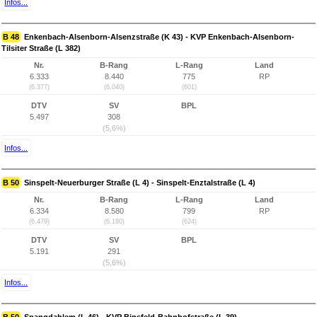
Infos...
B 48
Enkenbach-Alsenborn-Alsenzstraße (K 43) - KVP Enkenbach-Alsenborn-
Tilsiter Straße (L 382)
Nr.
B-Rang
L-Rang
Land
6.333
8.440
775
RP
(6.377)
(6.040)
(601)
DTV
SV
BPL
5.497
308
(5,6%)
Infos...
B 50
Sinspelt-Neuerburger Straße (L 4) - Sinspelt-Enztalstraße (L 4)
Nr.
B-Rang
L-Rang
Land
6.334
8.580
799
RP
(6.479)
(6.180)
(624)
DTV
SV
BPL
5.191
291
(5,6%)
Infos...