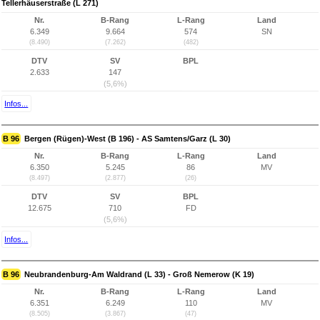
Tellerhäuserstraße (L 271)
Nr.
B-Rang
L-Rang
Land
6.349
9.664
574
SN
(8.490)
(7.262)
(482)
DTV
SV
BPL
2.633
147
(5,6%)
Infos...
B 96
Bergen (Rügen)-West (B 196) - AS Samtens/Garz (L 30)
Nr.
B-Rang
L-Rang
Land
6.350
5.245
86
MV
(8.497)
(2.877)
(26)
DTV
SV
BPL
12.675
710
FD
(5,6%)
Infos...
B 96
Neubrandenburg-Am Waldrand (L 33) - Groß Nemerow (K 19)
Nr.
B-Rang
L-Rang
Land
6.351
6.249
110
MV
(8.505)
(3.867)
(47)