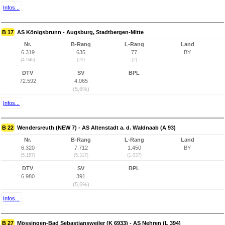
Infos...
B 17
AS Königsbrunn - Augsburg, Stadtbergen-Mitte
Nr.
B-Rang
L-Rang
Land
6.319
635
77
BY
(4.946)
(22)
(2)
DTV
SV
BPL
72.592
4.065
(5,6%)
Infos...
B 22
Wendersreuth (NEW 7) - AS Altenstadt a. d. Waldnaab (A 93)
Nr.
B-Rang
L-Rang
Land
6.320
7.712
1.450
BY
(5.157)
(5.317)
(1.037)
DTV
SV
BPL
6.980
391
(5,6%)
Infos...
B 27
Mössingen-Bad Sebastiansweiler (K 6933) - AS Nehren (L 394)