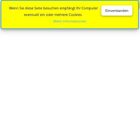
Diese Seite wird nicht mehr aktualisiert.
Zur neuen Seite
Wenn Sie diese Seite besuchen empfängt Ihr Computer
Einverstanden
eventuell ein oder mehrere Cookies.
Mehr Informationen