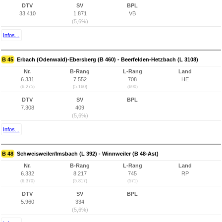
DTV
SV
BPL
33.410
1.871
VB
(5,6%)
Infos...
B 45
Erbach (Odenwald)-Ebersberg (B 460) - Beerfelden-Hetzbach (L 3108)
Nr.
B-Rang
L-Rang
Land
6.331
7.552
708
HE
(6.275)
(5.160)
(690)
DTV
SV
BPL
7.308
409
(5,6%)
Infos...
B 48
Schweisweiler/Imsbach (L 392) - Winnweiler (B 48-Ast)
Nr.
B-Rang
L-Rang
Land
6.332
8.217
745
RP
(6.370)
(5.817)
(571)
DTV
SV
BPL
5.960
334
(5,6%)