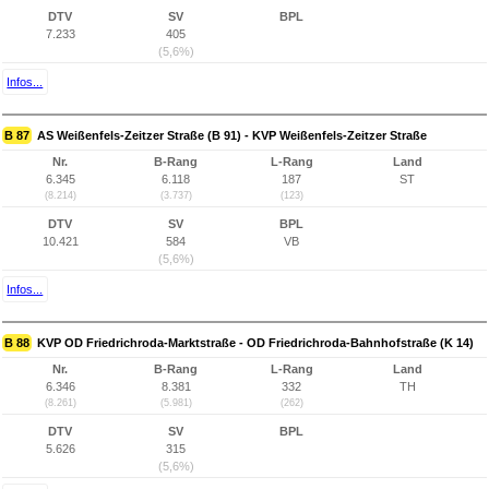
DTV
SV
BPL
7.233
405
(5,6%)
Infos...
B 87
AS Weißenfels-Zeitzer Straße (B 91) - KVP Weißenfels-Zeitzer Straße
Nr.
B-Rang
L-Rang
Land
6.345
6.118
187
ST
(8.214)
(3.737)
(123)
DTV
SV
BPL
10.421
584
VB
(5,6%)
Infos...
B 88
KVP OD Friedrichroda-Marktstraße - OD Friedrichroda-Bahnhofstraße (K 14)
Nr.
B-Rang
L-Rang
Land
6.346
8.381
332
TH
(8.261)
(5.981)
(262)
DTV
SV
BPL
5.626
315
(5,6%)