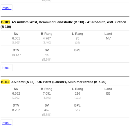
Infos...
B 109
AS Anklam-West, Demminer Landstraße (B 110) - AS Redoute, östl. Ziethen
(B 110)
Nr.
B-Rang
L-Rang
Land
6.361
4.767
75
MV
(8.969)
(2.409)
(19)
DTV
SV
BPL
14.137
792
(5,6%)
Infos...
B 112
AS Forst (A 15) - OD Forst (Lausitz), Skurumer Straße (K 7109)
Nr.
B-Rang
L-Rang
Land
6.362
7.091
216
BB
(9.002)
(4.702)
(101)
DTV
SV
BPL
8.252
462
VB
(5,6%)
Infos...