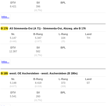
DTV
SV
BPL
8.421
396
(4,7%)
Infos...
B 176
AS Sömmerda-Ost (A 71) - Sömmerda-Ost, Abzwg. alte B 176
Nr.
B-Rang
L-Rang
Land
5.147
5.347
104
TH
(9.446)
(2.977)
(35)
DTV
SV
BPL
12.387
582
(4,7%)
Infos...
B 185
westl. OE Aschersleben - westl. Aschersleben (B 180n)
Nr.
B-Rang
L-Rang
Land
5.148
8.419
373
ST
(9.677)
(6.019)
(308)
DTV
SV
BPL
5.541
260
(4,7%)