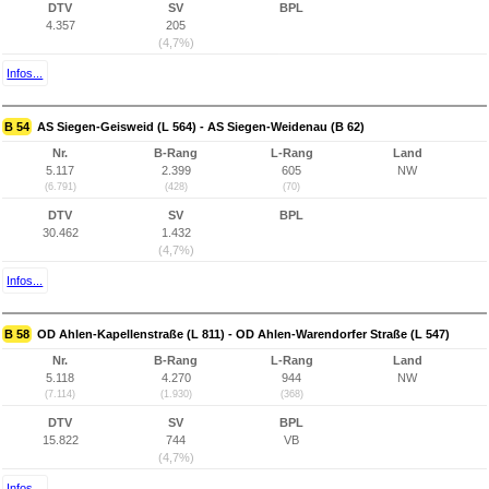
DTV
SV
BPL
4.357
205
(4,7%)
Infos...
B 54
AS Siegen-Geisweid (L 564) - AS Siegen-Weidenau (B 62)
Nr.
B-Rang
L-Rang
Land
5.117
2.399
605
NW
(6.791)
(428)
(70)
DTV
SV
BPL
30.462
1.432
(4,7%)
Infos...
B 58
OD Ahlen-Kapellenstraße (L 811) - OD Ahlen-Warendorfer Straße (L 547)
Nr.
B-Rang
L-Rang
Land
5.118
4.270
944
NW
(7.114)
(1.930)
(368)
DTV
SV
BPL
15.822
744
VB
(4,7%)
Infos...