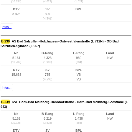
(10.634)
(4.623)
(1.021)
DTV
SV
BPL
8.425
396
(4,7%)
Infos...
B 239
AS Bad Salzuflen-Holzhausen-Ostwestfalenstraße (L 712N) - OD Bad
Salzuflen-Sylbach (L 967)
Nr.
B-Rang
L-Rang
Land
5.161
4.323
960
NW
(10.709)
(1.981)
(384)
DTV
SV
BPL
15.633
735
VB
(4,7%)
VB
Infos...
B 239
KVP Horn-Bad Meinberg-Bahnhofstraße - Horn-Bad Meinberg-Seestraße (L
943)
Nr.
B-Rang
L-Rang
Land
5.162
6.219
1.438
NW
(10.726)
(3.838)
(855)
DTV
SV
BPL