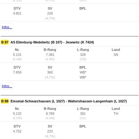
(8.150)
(6.372)
(307)
DTV
SV
BPL
4.801
226
(4,7%)
Infos...
B 87
AS Eilenburg-Wedelwitz (B 107) - Jesewitz (K 7424)
Nr.
B-Rang
L-Rang
Land
5.131
7.381
328
SN
(8.188)
(4.992)
(236)
DTV
SV
BPL
7.659
360
WB*
(4,7%)
WB*
Infos...
B 88
Emsetal-Schwarzhausen (L 1027) - Waltershausen-Langenhain (L 1027)
Nr.
B-Rang
L-Rang
Land
5.132
8.789
381
TH
(8.256)
(6.389)
(311)
DTV
SV
BPL
4.752
223
(4,7%)