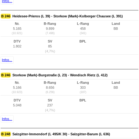
Infos...
B 246
Heidesee-Prieros (L 39) - Storkow (Mark)-Kolberger Chausee (L 391)
Nr.
B-Rang
L-Rang
Land
5.165
9.899
458
BB
(10.921)
(7.496)
(341)
DTV
SV
BPL
1.802
85
(4,7%)
Infos...
B 246
Storkow (Mark)-Burgstraße (L 23) - Wendisch Rietz (L 412)
Nr.
B-Rang
L-Rang
Land
5.166
8.656
303
BB
(10.923)
(6.256)
(187)
DTV
SV
BPL
5.048
237
(4,7%)
Infos...
B 248
Salzgitter-Immendorf (L 495/K 30) - Salzgitter-Barum (L 636)