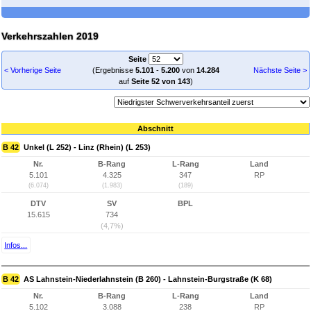
Verkehrszahlen 2019
Seite
< Vorherige Seite
(Ergebnisse
5.101
-
5.200
von
14.284
Nächste Seite >
auf
Seite 52 von 143
)
Abschnitt
B 42
Unkel (L 252) - Linz (Rhein) (L 253)
Nr.
B-Rang
L-Rang
Land
5.101
4.325
347
RP
(6.074)
(1.983)
(189)
DTV
SV
BPL
15.615
734
(4,7%)
Infos...
B 42
AS Lahnstein-Niederlahnstein (B 260) - Lahnstein-Burgstraße (K 68)
Nr.
B-Rang
L-Rang
Land
5.102
3.088
238
RP