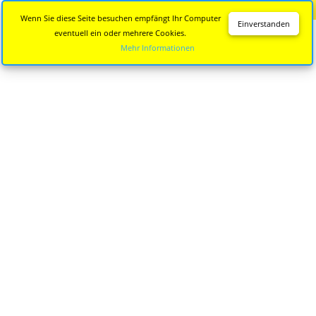
Diese Seite wird nicht mehr aktualisiert.
Zur neuen Seite
Wenn Sie diese Seite besuchen empfängt Ihr Computer
Einverstanden
eventuell ein oder mehrere Cookies.
Mehr Informationen