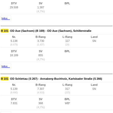
DTV
SV
BPL
29.508
1.387
(4,7%)
Infos...
B 101
OD Aue (Sachsen) (B 169) - OD Aue (Sachsen), Schillerstraße
Nr.
B-Rang
L-Rang
Land
5.138
3.730
117
SN
(8.679)
(1.437)
(29)
DTV
SV
BPL
18.189
855
(4,7%)
Infos...
B 101
OD Schlettau (S 267) - Annaberg-Buchholz, Karlsbader Straße (S 266)
Nr.
B-Rang
L-Rang
Land
5.139
7.307
317
SN
(8.690)
(4.918)
(225)
DTV
SV
BPL
7.831
368
WB*
(4,7%)