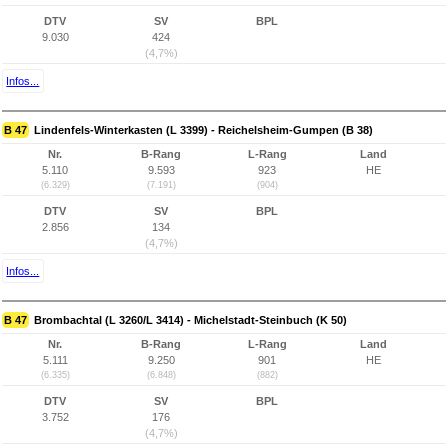
DTV
SV
BPL
9.030
424
(4,7%)
Infos...
B 47
Lindenfels-Winterkasten (L 3399) - Reichelsheim-Gumpen (B 38)
Nr.
B-Rang
L-Rang
Land
5.110
9.593
923
HE
(6.329)
(7.191)
(904)
DTV
SV
BPL
2.856
134
(4,7%)
Infos...
B 47
Brombachtal (L 3260/L 3414) - Michelstadt-Steinbuch (K 50)
Nr.
B-Rang
L-Rang
Land
5.111
9.250
901
HE
(6.335)
(6.848)
(882)
DTV
SV
BPL
3.752
176
(4,7%)