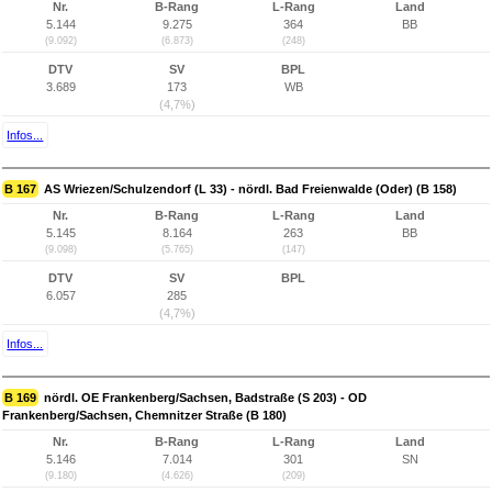
Nr.
B-Rang
L-Rang
Land
5.144
9.275
364
BB
(9.092)
(6.873)
(248)
DTV
SV
BPL
3.689
173
WB
(4,7%)
Infos...
B 167
AS Wriezen/Schulzendorf (L 33) - nördl. Bad Freienwalde (Oder) (B 158)
Nr.
B-Rang
L-Rang
Land
5.145
8.164
263
BB
(9.098)
(5.765)
(147)
DTV
SV
BPL
6.057
285
(4,7%)
Infos...
B 169
nördl. OE Frankenberg/Sachsen, Badstraße (S 203) - OD
Frankenberg/Sachsen, Chemnitzer Straße (B 180)
Nr.
B-Rang
L-Rang
Land
5.146
7.014
301
SN
(9.180)
(4.626)
(209)