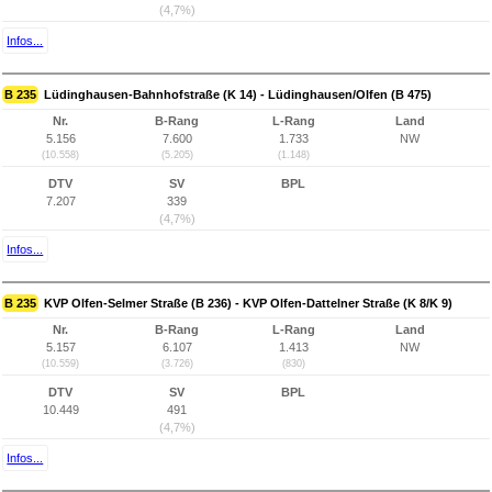
(4,7%)
Infos...
B 235
Lüdinghausen-Bahnhofstraße (K 14) - Lüdinghausen/Olfen (B 475)
Nr.
B-Rang
L-Rang
Land
5.156
7.600
1.733
NW
(10.558)
(5.205)
(1.148)
DTV
SV
BPL
7.207
339
(4,7%)
Infos...
B 235
KVP Olfen-Selmer Straße (B 236) - KVP Olfen-Dattelner Straße (K 8/K 9)
Nr.
B-Rang
L-Rang
Land
5.157
6.107
1.413
NW
(10.559)
(3.726)
(830)
DTV
SV
BPL
10.449
491
(4,7%)
Infos...