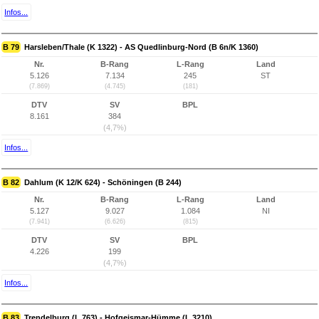
Infos...
B 79
Harsleben/Thale (K 1322) - AS Quedlinburg-Nord (B 6n/K 1360)
Nr.
B-Rang
L-Rang
Land
5.126
7.134
245
ST
(7.869)
(4.745)
(181)
DTV
SV
BPL
8.161
384
(4,7%)
Infos...
B 82
Dahlum (K 12/K 624) - Schöningen (B 244)
Nr.
B-Rang
L-Rang
Land
5.127
9.027
1.084
NI
(7.941)
(6.626)
(815)
DTV
SV
BPL
4.226
199
(4,7%)
Infos...
B 83
Trendelburg (L 763) - Hofgeismar-Hümme (L 3210)