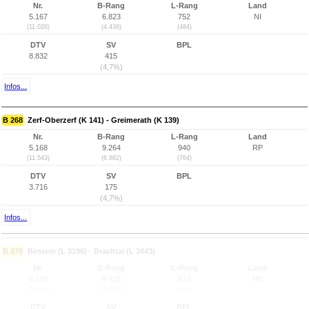
Nr.
B-Rang
L-Rang
Land
5.167
6.823
752
NI
(11.028)
(4.436)
(484)
DTV
SV
BPL
8.832
415
(4,7%)
Infos...
B 268
Zerf-Oberzerf (K 141) - Greimerath (K 139)
Nr.
B-Rang
L-Rang
Land
5.168
9.264
940
RP
(11.543)
(6.862)
(764)
DTV
SV
BPL
3.716
175
(4,7%)
Infos...
B 276
Birstein (L 3196) - Brachtal (L 3443)
Nr.
B-Rang
L-Rang
Land
5.169
8.418
810
HE
(11.754)
(6.018)
(791)
DTV
SV
BPL