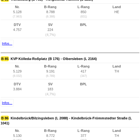
Nr.
B-Rang
L-Rang
Land
5.128
8.788
850
HE
(7.963)
(6.388)
(831)
DTV
SV
BPL
4.757
224
(4,7%)
Infos...
B 85
KVP Kölleda-Roßplatz (B 176) - Olbersleben (L 2164)
Nr.
B-Rang
L-Rang
Land
5.129
9.191
417
TH
(8.032)
(6.789)
(347)
DTV
SV
BPL
3.884
183
(4,7%)
Infos...
B 86
Kindelbrück/Bilzingsleben (L 2088) - Kindelbrück-Frömmstedter Straße (L
1041)
Nr.
B-Rang
L-Rang
Land
5.130
8.772
377
TH