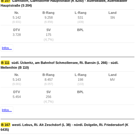
B 107
Garnsdorf, Garnsdorfer Hauptstraße (K 8250) - Auerswalde, Auerswalder
Hauptstraße (S 204)
Nr.
B-Rang
L-Rang
Land
5.142
9.258
531
SN
(8.931)
(6.856)
(439)
DTV
SV
BPL
3.728
175
(4,7%)
Infos...
B 111
südl. Ückeritz, am Bahnhof Schmollensee, Ri. Bansin (L 266) - südl.
Mellenthin (B 110)
Nr.
B-Rang
L-Rang
Land
5.143
8.457
198
MV
(9.001)
(6.057)
(133)
DTV
SV
BPL
5.454
256
(4,7%)
Infos...
B 167
westl. Lebus, Ri. Alt Zeschdorf (L 38) - nördl. Dolgelin, Ri. Friedersdorf (K
6435)