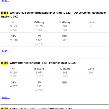
Infos...
B 188
Wolfsburg, Berliner Brücke/Berliner Ring (L 322) - OD Vorsfelde, Neuhäuser
Straße (L 290)
Nr.
B-Rang
L-Rang
Land
5.149
3.185
302
NI
(9.735)
(969)
(65)
DTV
SV
BPL
21.716
1.021
WB
(4,7%)
Infos...
B 202
Witzwort/Friedrichstadt (B 5) - Friedrichstadt (L 156)
Nr.
B-Rang
L-Rang
Land
5.150
8.073
381
SH
(9.949)
(5.675)
(280)
DTV
SV
BPL
6.237
293
(4,7%)
Infos...