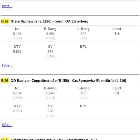
Infos...
B 92
Greiz-Sachswitz (L 1296) - nördl. OA Elsterberg
Nr.
B-Rang
L-Rang
Land
5.133
8.282
320
TH
(8.402)
(5.882)
(250)
DTV
SV
BPL
5.821
274
(4,7%)
Infos...
B 96
OD Bautzen-Zeppelinstraße (B 156) - Großpostwitz-Ebendörfel (L 110)
Nr.
B-Rang
L-Rang
Land
5.134
5.547
193
SN
(8.578)
(3.174)
(101)
DTV
SV
BPL
11.821
556
(4,7%)
Infos...