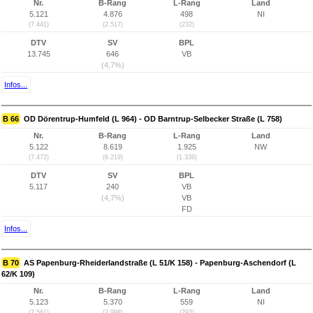
Nr.
B-Rang
L-Rang
Land
5.121
4.876
498
NI
(7.441)
(2.517)
(232)
DTV
SV
BPL
13.745
646
VB
(4,7%)
Infos...
B 66
OD Dörentrup-Humfeld (L 964) - OD Barntrup-Selbecker Straße (L 758)
Nr.
B-Rang
L-Rang
Land
5.122
8.619
1.925
NW
(7.472)
(6.219)
(1.339)
DTV
SV
BPL
5.117
240
VB
(4,7%)
VB
FD
Infos...
B 70
AS Papenburg-Rheiderlandstraße (L 51/K 158) - Papenburg-Aschendorf (L
62/K 109)
Nr.
B-Rang
L-Rang
Land
5.123
5.370
559
NI
(7.561)
(2.998)
(293)