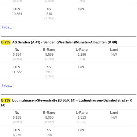
(10.376)
(3.548)
(789)
DTV
SV
BPL
10.854
510
(4,7%)
Infos...
B 235
AS Senden (A 43) - Senden (Westfalen)/Münster-Albachten (K 60)
Nr.
B-Rang
L-Rang
Land
5.154
5.589
1.296
NW
(10.551)
(3.215)
(714)
DTV
SV
BPL
11.722
551
(4,7%)
Infos...
B 235
Lüdinghausen-Steverstraße (B 58/K 14) - Lüdinghausen-Bahnhofstraße (K
14)
Nr.
B-Rang
L-Rang
Land
5.155
8.050
1.813
NW
(10.557)
(5.652)
(1.227)
DTV
SV
BPL
6.275
295