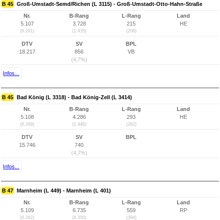
B 45
Groß-Umstadt-Semd/Richen (L 3115) - Groß-Umstadt-Otto-Hahn-Straße
Nr.
B-Rang
L-Rang
Land
5.107
3.728
215
HE
(6.261)
(1.435)
(206)
DTV
SV
BPL
18.217
856
VB
(4,7%)
Infos...
B 45
Bad König (L 3318) - Bad König-Zell (L 3414)
Nr.
B-Rang
L-Rang
Land
5.108
4.286
293
HE
(6.269)
(1.946)
(282)
DTV
SV
BPL
15.746
740
(4,7%)
Infos...
B 47
Marnheim (L 449) - Marnheim (L 401)
Nr.
B-Rang
L-Rang
Land
5.109
6.735
559
RP
(6.292)
(4.350)
(394)