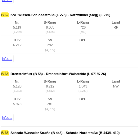
B 62
KVP Wissen-Schlossstraße (L 278) - Katzwinkel (Sieg) (L 279)
Nr.
B-Rang
L-Rang
Land
5.119
8.083
726
RP
(7.239)
(5.685)
(553)
DTV
SV
BPL
6.212
292
(4,7%)
Infos...
B 63
Drensteinfurt (B 58) - Drensteinfurt-Walstedde (L 671/K 26)
Nr.
B-Rang
L-Rang
Land
5.120
8.212
1.843
NW
(7.323)
(5.812)
(1.257)
DTV
SV
BPL
5.973
281
(4,7%)
Infos...
B 65
Sehnde-Wasseler Straße (B 443) - Sehnde-Nordstraße (B 443/L 410)