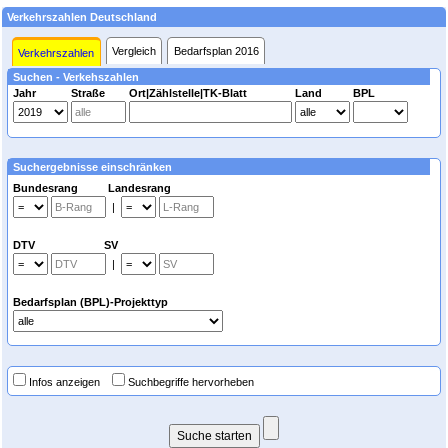
Verkehrszahlen Deutschland
Vergleich
Bedarfsplan 2016
Verkehrszahlen
Suchen - Verkehszahlen
Jahr
Straße
Ort|Zählstelle|TK-Blatt
Land
BPL
Suchergebnisse einschränken
Bundesrang Landesrang
|
DTV SV
|
Bedarfsplan (BPL)-Projekttyp
Infos anzeigen
Suchbegriffe hervorheben