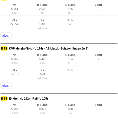
Nr.
B-Rang
L-Rang
Land
5.114
2.625
185
RP
(6.624)
(557)
(54)
DTV
SV
BPL
27.776
1.305
VB
(4,7%)
Infos...
B 51
KVP Merzig-Nord (L 174) - AS Merzig-Schwemlingen (A 8)
Nr.
B-Rang
L-Rang
Land
5.115
5.423
124
SL
(6.642)
(3.051)
(47)
DTV
SV
BPL
12.181
573
(4,7%)
Infos...
B 53
Enkirch (L 192) - Reil (L 105)
Nr.
B-Rang
L-Rang
Land
5.116
8.977
878
RP
(6.698)
(6.576)
(702)