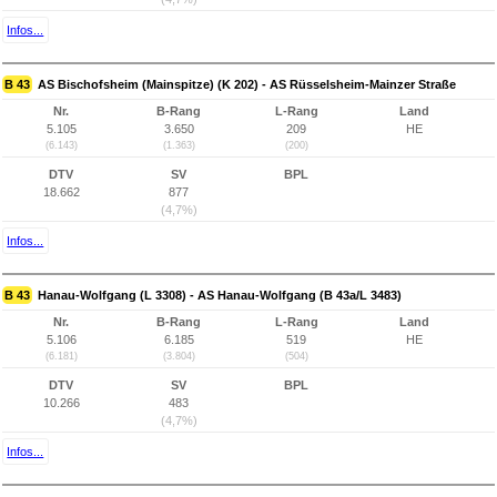
Infos...
B 43
AS Bischofsheim (Mainspitze) (K 202) - AS Rüsselsheim-Mainzer Straße
Nr.
B-Rang
L-Rang
Land
5.105
3.650
209
HE
(6.143)
(1.363)
(200)
DTV
SV
BPL
18.662
877
(4,7%)
Infos...
B 43
Hanau-Wolfgang (L 3308) - AS Hanau-Wolfgang (B 43a/L 3483)
Nr.
B-Rang
L-Rang
Land
5.106
6.185
519
HE
(6.181)
(3.804)
(504)
DTV
SV
BPL
10.266
483
(4,7%)
Infos...