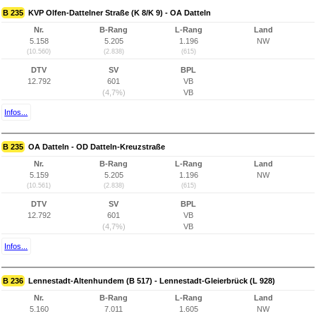
B 235
KVP Olfen-Dattelner Straße (K 8/K 9) - OA Datteln
Nr.
B-Rang
L-Rang
Land
5.158
5.205
1.196
NW
(10.560)
(2.838)
(615)
DTV
SV
BPL
12.792
601
VB
(4,7%)
VB
Infos...
B 235
OA Datteln - OD Datteln-Kreuzstraße
Nr.
B-Rang
L-Rang
Land
5.159
5.205
1.196
NW
(10.561)
(2.838)
(615)
DTV
SV
BPL
12.792
601
VB
(4,7%)
VB
Infos...
B 236
Lennestadt-Altenhundem (B 517) - Lennestadt-Gleierbrück (L 928)
Nr.
B-Rang
L-Rang
Land
5.160
7.011
1.605
NW