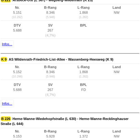
B 221
Arsbeck-Ost (L 367) - Wegberg-Wildenrath (K 23)
Nr.
B-Rang
L-Rang
Land
5.151
8.346
1.868
NW
(10.292)
(5.946)
(1.282)
DTV
SV
BPL
5.688
267
(4,7%)
Infos...
K 9
AS Wildenrath-Friedrich-List-Allee - Wassenberg-Heesweg (K 9)
Nr.
B-Rang
L-Rang
Land
5.152
8.346
1.868
NW
(10.296)
(5.946)
(1.282)
DTV
SV
BPL
5.688
267
FD
(4,7%)
Infos...
B 226
Herne-Wanne-Wiedehopfstraße (L 630) - Herne-Wanne-Recklinghauser
Straße (L 644)
Nr.
B-Rang
L-Rang
Land
5.153
5.928
1.372
NW