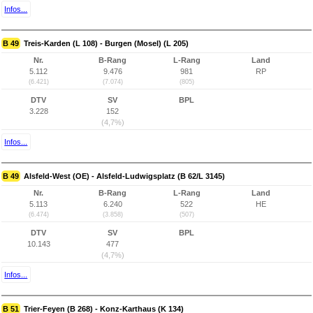
Infos...
B 49
Treis-Karden (L 108) - Burgen (Mosel) (L 205)
Nr.
B-Rang
L-Rang
Land
5.112
9.476
981
RP
(6.421)
(7.074)
(805)
DTV
SV
BPL
3.228
152
(4,7%)
Infos...
B 49
Alsfeld-West (OE) - Alsfeld-Ludwigsplatz (B 62/L 3145)
Nr.
B-Rang
L-Rang
Land
5.113
6.240
522
HE
(6.474)
(3.858)
(507)
DTV
SV
BPL
10.143
477
(4,7%)
Infos...
B 51
Trier-Feyen (B 268) - Konz-Karthaus (K 134)