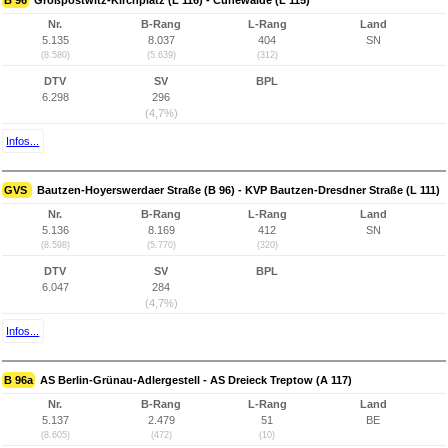
B 96
Großpostwitz-Kirchplatz (L 116) - Cunewalde (L 115)
Nr.
B-Rang
L-Rang
Land
5.135
8.037
404
SN
(8.580)
(5.639)
(312)
DTV
SV
BPL
6.298
296
(4,7%)
Infos...
GVS
Bautzen-Hoyerswerdaer Straße (B 96) - KVP Bautzen-Dresdner Straße (L 111)
Nr.
B-Rang
L-Rang
Land
5.136
8.169
412
SN
(8.598)
(5.770)
(320)
DTV
SV
BPL
6.047
284
(4,7%)
Infos...
B 96a
AS Berlin-Grünau-Adlergestell - AS Dreieck Treptow (A 117)
Nr.
B-Rang
L-Rang
Land
5.137
2.479
51
BE
(8.605)
(472)
(10)