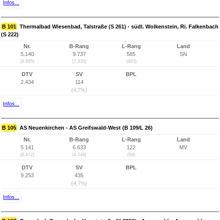
Infos...
B 101
Thermalbad Wiesenbad, Talstraße (S 261) - südl. Wolkenstein, Ri. Falkenbach
(S 222)
Nr.
B-Rang
L-Rang
Land
5.140
9.737
585
SN
(8.695)
(7.335)
(493)
DTV
SV
BPL
2.434
114
(4,7%)
Infos...
B 105
AS Neuenkirchen - AS Greifswald-West (B 109/L 26)
Nr.
B-Rang
L-Rang
Land
5.141
6.633
122
MV
(8.872)
(4.248)
(59)
DTV
SV
BPL
9.253
435
(4,7%)
Infos...