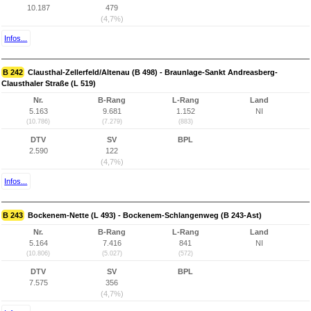
10.187
479
(4,7%)
Infos...
B 242
Clausthal-Zellerfeld/Altenau (B 498) - Braunlage-Sankt Andreasberg-
Clausthaler Straße (L 519)
Nr.
B-Rang
L-Rang
Land
5.163
9.681
1.152
NI
(10.786)
(7.279)
(883)
DTV
SV
BPL
2.590
122
(4,7%)
Infos...
B 243
Bockenem-Nette (L 493) - Bockenem-Schlangenweg (B 243-Ast)
Nr.
B-Rang
L-Rang
Land
5.164
7.416
841
NI
(10.806)
(5.027)
(572)
DTV
SV
BPL
7.575
356
(4,7%)