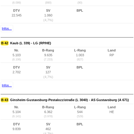
(6.099)
(890)
(90)
DTV
SV
BPL
22.545
1.060
(4,7%)
Infos...
B 42
Kaub (L 339) - LG (RP/HE)
Nr.
B-Rang
L-Rang
Land
5.103
9.635
1.003
RP
(6.106)
(7.233)
(827)
DTV
SV
BPL
2.702
127
(4,7%)
Infos...
B 43
Ginsheim-Gustavsburg-Pestalozzistraße (L 3040) - AS Gustavsburg (A 671)
Nr.
B-Rang
L-Rang
Land
5.104
6.362
544
HE
(6.141)
(3.978)
(529)
DTV
SV
BPL
9.839
462
(4,7%)