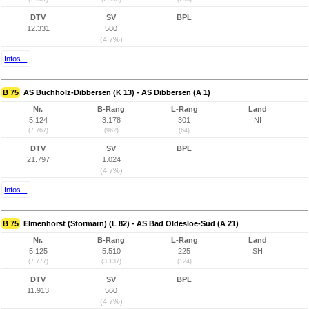
DTV
SV
BPL
12.331
580
(4,7%)
Infos...
B 75
AS Buchholz-Dibbersen (K 13) - AS Dibbersen (A 1)
Nr.
B-Rang
L-Rang
Land
5.124
3.178
301
NI
(7.767)
(962)
(64)
DTV
SV
BPL
21.797
1.024
(4,7%)
Infos...
B 75
Elmenhorst (Stormarn) (L 82) - AS Bad Oldesloe-Süd (A 21)
Nr.
B-Rang
L-Rang
Land
5.125
5.510
225
SH
(7.777)
(3.137)
(124)
DTV
SV
BPL
11.913
560
(4,7%)