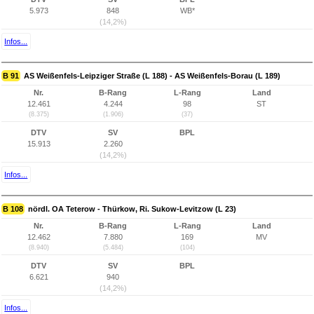
5.973
848
WB*
(14,2%)
Infos...
B 91
AS Weißenfels-Leipziger Straße (L 188) - AS Weißenfels-Borau (L 189)
Nr.
B-Rang
L-Rang
Land
12.461
4.244
98
ST
(8.375)
(1.906)
(37)
DTV
SV
BPL
15.913
2.260
(14,2%)
Infos...
B 108
nördl. OA Teterow - Thürkow, Ri. Sukow-Levitzow (L 23)
Nr.
B-Rang
L-Rang
Land
12.462
7.880
169
MV
(8.940)
(5.484)
(104)
DTV
SV
BPL
6.621
940
(14,2%)
Infos...