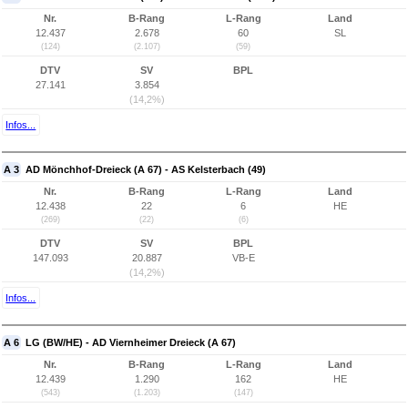
Nr.
B-Rang
L-Rang
Land
12.437
2.678
60
SL
(124)
(2.107)
(59)
DTV
SV
BPL
27.141
3.854
(14,2%)
Infos...
A 3
AD Mönchhof-Dreieck (A 67) - AS Kelsterbach (49)
Nr.
B-Rang
L-Rang
Land
12.438
22
6
HE
(269)
(22)
(6)
DTV
SV
BPL
147.093
20.887
VB-E
(14,2%)
Infos...
A 6
LG (BW/HE) - AD Viernheimer Dreieck (A 67)
Nr.
B-Rang
L-Rang
Land
12.439
1.290
162
HE
(543)
(1.203)
(147)