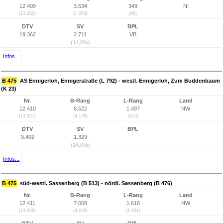
12.409
3.534
349
NI
(13.280)
(1.254)
(95)
DTV
SV
BPL
19.362
2.711
VB
(14,0%)
Infos...
B 475
AS Ennigerloh, Ennigerstraße (L 792) - westl. Ennigerloh, Zum Buddenbaum
(K 23)
Nr.
B-Rang
L-Rang
Land
12.410
6.522
1.497
NW
(13.821)
(4.138)
(914)
DTV
SV
BPL
9.492
1.329
(14,0%)
Infos...
B 475
süd-westl. Sassenberg (B 513) - nördl. Sassenberg (B 476)
Nr.
B-Rang
L-Rang
Land
12.411
7.068
1.616
NW
(13.828)
(4.679)
(1.031)