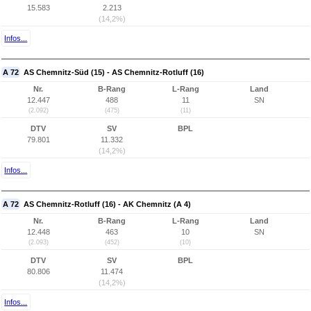
15.583
2.213
(14,2%)
Infos...
A 72
AS Chemnitz-Süd (15) - AS Chemnitz-Rotluff (16)
Nr.
B-Rang
L-Rang
Land
12.447
488
11
SN
(2.092)
(475)
(11)
DTV
SV
BPL
79.801
11.332
(14,2%)
Infos...
A 72
AS Chemnitz-Rotluff (16) - AK Chemnitz (A 4)
Nr.
B-Rang
L-Rang
Land
12.448
463
10
SN
(2.093)
(452)
(10)
DTV
SV
BPL
80.806
11.474
(14,2%)
Infos...