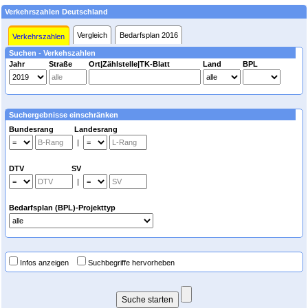
Verkehrszahlen Deutschland
Vergleich
Bedarfsplan 2016
Verkehrszahlen
Suchen - Verkehszahlen
Jahr
Straße
Ort|Zählstelle|TK-Blatt
Land
BPL
Suchergebnisse einschränken
Bundesrang Landesrang
|
DTV SV
|
Bedarfsplan (BPL)-Projekttyp
Infos anzeigen
Suchbegriffe hervorheben