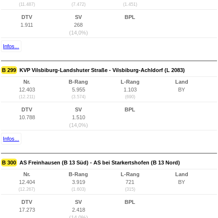
(11.487)
(7.472)
(1.451)
DTV
SV
BPL
1.911
268
(14,0%)
Infos...
B 299
KVP Vilsbiburg-Landshuter Straße - Vilsbiburg-Achldorf (L 2083)
Nr.
B-Rang
L-Rang
Land
12.403
5.955
1.103
BY
(12.211)
(3.574)
(690)
DTV
SV
BPL
10.788
1.510
(14,0%)
Infos...
B 300
AS Freinhausen (B 13 Süd) - AS bei Starkertshofen (B 13 Nord)
Nr.
B-Rang
L-Rang
Land
12.404
3.919
721
BY
(12.267)
(1.603)
(315)
DTV
SV
BPL
17.273
2.418
(14,0%)