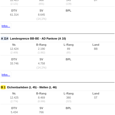
12.423
988
145
BY
(2.121)
(931)
(139)
DTV
SV
BPL
61.314
8.645
(14,1%)
Infos...
A 114
Landesgrenze BB-BE - AD Pankow (A 10)
Nr.
B-Rang
L-Rang
Land
12.424
2.190
89
BB
(2.409)
(1.882)
(85)
DTV
SV
BPL
33.746
4.758
(14,1%)
Infos...
B 1
Eichenbarleben (L 45) - Wellen (L 46)
Nr.
B-Rang
L-Rang
Land
12.425
8.469
380
ST
(2.774)
(6.069)
(315)
DTV
SV
BPL
5.434
766