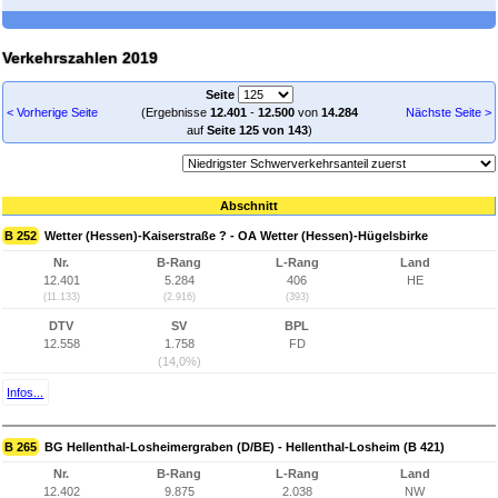
Verkehrszahlen 2019
Seite
< Vorherige Seite
(Ergebnisse
12.401
-
12.500
von
14.284
Nächste Seite >
auf
Seite 125 von 143
)
Abschnitt
B 252
Wetter (Hessen)-Kaiserstraße ? - OA Wetter (Hessen)-Hügelsbirke
Nr.
B-Rang
L-Rang
Land
12.401
5.284
406
HE
(11.133)
(2.916)
(393)
DTV
SV
BPL
12.558
1.758
FD
(14,0%)
Infos...
B 265
BG Hellenthal-Losheimergraben (D/BE) - Hellenthal-Losheim (B 421)
Nr.
B-Rang
L-Rang
Land
12.402
9.875
2.038
NW