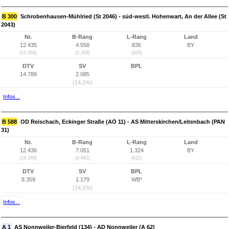
B 300
Schrobenhausen-Mühlried (St 2046) - süd-westl. Hohenwart, An der Allee (St
2043)
Nr.
B-Rang
L-Rang
Land
12.435
4.558
836
BY
(12.264)
(2.209)
(428)
DTV
SV
BPL
14.788
2.085
(14,1%)
Infos...
B 588
OD Reischach, Eckinger Straße (AÖ 11) - AS Mitterskirchen/Leitenbach (PAN
31)
Nr.
B-Rang
L-Rang
Land
12.436
7.051
1.324
BY
(14.289)
(4.662)
(911)
DTV
SV
BPL
8.359
1.179
WB*
(14,1%)
Infos...
A 1
AS Nonnweiler-Bierfeld (134) - AD Nonnweiler (A 62)