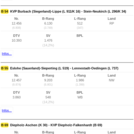
B 54
KVP Burbach (Siegerland)-Lippe (L 911/K 16) - Stein-Neukirch (L 296/K 34)
Nr.
B-Rang
L-Rang
Land
12.456
6.130
512
RP
(6.808)
(3.749)
(347)
DTV
SV
BPL
10.393
1.476
(14,2%)
Infos...
B 55
Eslohe (Sauerland)-Sieperting (L 519) - Lennestadt-Oedingen (L 737)
Nr.
B-Rang
L-Rang
Land
12.457
9.203
1.986
NW
(6.874)
(6.801)
(1.399)
DTV
SV
BPL
3.860
548
WB
(14,2%)
Infos...
B 69
Diepholz-Aschen (K 30) - KVP Diepholz-Falkenhardt (B 69)
Nr.
B-Rang
L-Rang
Land