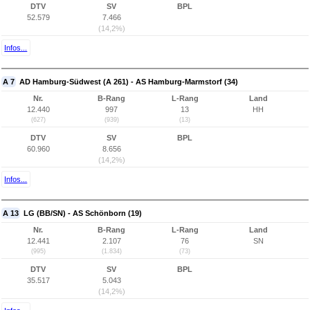
DTV
SV
BPL
52.579
7.466
(14,2%)
Infos...
A 7
AD Hamburg-Südwest (A 261) - AS Hamburg-Marmstorf (34)
Nr.
B-Rang
L-Rang
Land
12.440
997
13
HH
(627)
(939)
(13)
DTV
SV
BPL
60.960
8.656
(14,2%)
Infos...
A 13
LG (BB/SN) - AS Schönborn (19)
Nr.
B-Rang
L-Rang
Land
12.441
2.107
76
SN
(995)
(1.834)
(73)
DTV
SV
BPL
35.517
5.043
(14,2%)