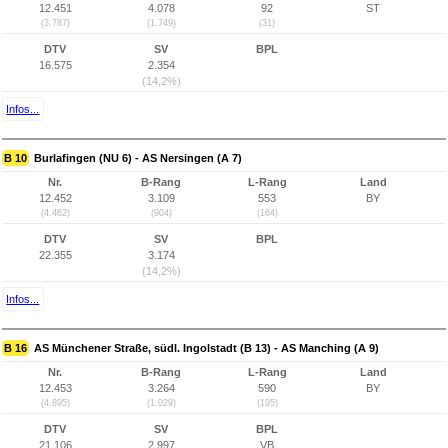
12.451
4.078
92
ST
(3.787)
(1.749)
(31)
DTV
SV
BPL
16.575
2.354
(14,2%)
Infos...
B 10
Burlafingen (NU 6) - AS Nersingen (A 7)
Nr.
B-Rang
L-Rang
Land
12.452
3.109
553
BY
(4.462)
(904)
(164)
DTV
SV
BPL
22.355
3.174
(14,2%)
Infos...
B 16
AS Münchener Straße, südl. Ingolstadt (B 13) - AS Manching (A 9)
Nr.
B-Rang
L-Rang
Land
12.453
3.264
590
BY
(4.895)
(1.029)
(195)
DTV
SV
BPL
21.106
2.997
VB