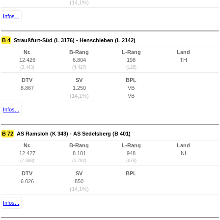
(14,1%)
Infos...
B 4
Straußfurt-Süd (L 3176) - Henschleben (L 2142)
Nr.
B-Rang
L-Rang
Land
12.426
6.804
198
TH
(3.443)
(4.417)
(128)
DTV
SV
BPL
8.867
1.250
VB
(14,1%)
VB
Infos...
B 72
AS Ramsloh (K 343) - AS Sedelsberg (B 401)
Nr.
B-Rang
L-Rang
Land
12.427
8.181
948
NI
(7.688)
(5.782)
(679)
DTV
SV
BPL
6.026
850
(14,1%)
Infos...