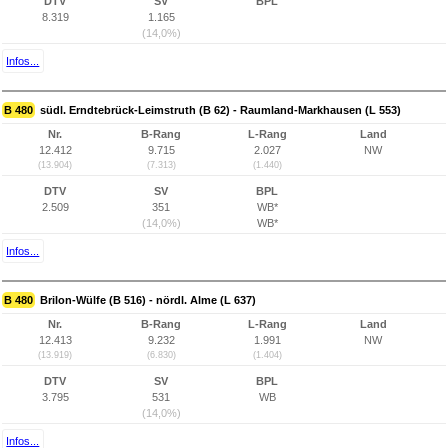
DTV
SV
BPL
8.319
1.165
(14,0%)
Infos...
B 480
südl. Erndtebrück-Leimstruth (B 62) - Raumland-Markhausen (L 553)
Nr.
B-Rang
L-Rang
Land
12.412
9.715
2.027
NW
(13.904)
(7.313)
(1.440)
DTV
SV
BPL
2.509
351
WB*
(14,0%)
WB*
Infos...
B 480
Brilon-Wülfe (B 516) - nördl. Alme (L 637)
Nr.
B-Rang
L-Rang
Land
12.413
9.232
1.991
NW
(13.919)
(6.830)
(1.404)
DTV
SV
BPL
3.795
531
WB
(14,0%)
Infos...