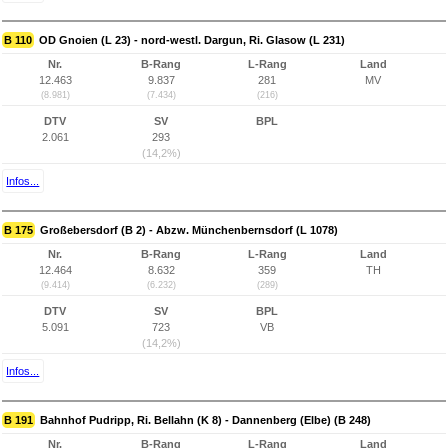
B 110
OD Gnoien (L 23) - nord-westl. Dargun, Ri. Glasow (L 231)
Nr.
B-Rang
L-Rang
Land
12.463
9.837
281
MV
(8.981)
(7.434)
(216)
DTV
SV
BPL
2.061
293
(14,2%)
Infos...
B 175
Großebersdorf (B 2) - Abzw. Münchenbernsdorf (L 1078)
Nr.
B-Rang
L-Rang
Land
12.464
8.632
359
TH
(9.414)
(6.232)
(289)
DTV
SV
BPL
5.091
723
VB
(14,2%)
Infos...
B 191
Bahnhof Pudripp, Ri. Bellahn (K 8) - Dannenberg (Elbe) (B 248)
Nr.
B-Rang
L-Rang
Land