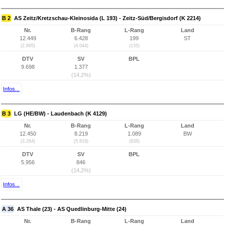
B 2
AS Zeitz/Kretzschau-Kleinosida (L 193) - Zeitz-Süd/Bergisdorf (K 2214)
Nr.
B-Rang
L-Rang
Land
12.449
6.428
199
ST
(2.895)
(4.044)
(135)
DTV
SV
BPL
9.698
1.377
(14,2%)
Infos...
B 3
LG (HE/BW) - Laudenbach (K 4129)
Nr.
B-Rang
L-Rang
Land
12.450
8.219
1.089
BW
(3.264)
(5.819)
(938)
DTV
SV
BPL
5.956
846
(14,2%)
Infos...
A 36
AS Thale (23) - AS Quedlinburg-Mitte (24)
Nr.
B-Rang
L-Rang
Land