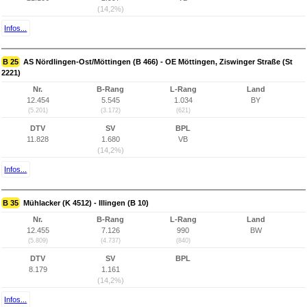
(14,2%)
Infos...
B 25
AS Nördlingen-Ost/Möttingen (B 466) - OE Möttingen, Ziswinger Straße (St
2221)
Nr.
B-Rang
L-Rang
Land
12.454
5.545
1.034
BY
(5.201)
(3.172)
(621)
DTV
SV
BPL
11.828
1.680
VB
(14,2%)
Infos...
B 35
Mühlacker (K 4512) - Illingen (B 10)
Nr.
B-Rang
L-Rang
Land
12.455
7.126
990
BW
(5.809)
(4.737)
(840)
DTV
SV
BPL
8.179
1.161
(14,2%)
Infos...