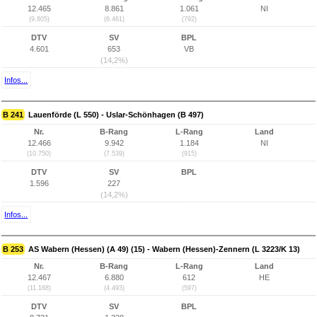
12.465
8.861
1.061
NI
(9.805)
(6.461)
(792)
DTV
SV
BPL
4.601
653
VB
(14,2%)
Infos...
B 241
Lauenförde (L 550) - Uslar-Schönhagen (B 497)
Nr.
B-Rang
L-Rang
Land
12.466
9.942
1.184
NI
(10.750)
(7.539)
(915)
DTV
SV
BPL
1.596
227
(14,2%)
Infos...
B 253
AS Wabern (Hessen) (A 49) (15) - Wabern (Hessen)-Zennern (L 3223/K 13)
Nr.
B-Rang
L-Rang
Land
12.467
6.880
612
HE
(11.168)
(4.493)
(597)
DTV
SV
BPL