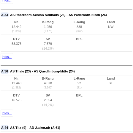
Infos...
A 33
AS Paderborn-Schloß Neuhaus (25) - AS Paderborn-Elsen (26)
Nr.
B-Rang
L-Rang
Land
12.442
1.256
388
NW
(1.355)
(1.175)
(372)
DTV
SV
BPL
53.376
7.579
(14,2%)
Infos...
A 36
AS Thale (23) - AS Quedlinburg-Mitte (24)
Nr.
B-Rang
L-Rang
Land
12.443
4.078
92
ST
(1.382)
(2.390)
(71)
DTV
SV
BPL
16.575
2.354
(14,2%)
Infos...
A 44
AS Titz (9) - AD Jackerath (A 61)