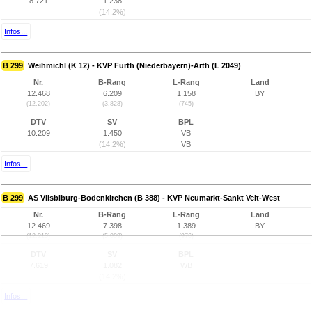
8.721
1.238
(14,2%)
Infos...
B 299
Weihmichl (K 12) - KVP Furth (Niederbayern)-Arth (L 2049)
Nr.
B-Rang
L-Rang
Land
12.468
6.209
1.158
BY
(12.202)
(3.828)
(745)
DTV
SV
BPL
10.209
1.450
VB
(14,2%)
VB
Infos...
B 299
AS Vilsbiburg-Bodenkirchen (B 388) - KVP Neumarkt-Sankt Veit-West
Nr.
B-Rang
L-Rang
Land
12.469
7.398
1.389
BY
(12.213)
(5.009)
(976)
DTV
SV
BPL
7.619
1.082
WB
(14,2%)
Infos...