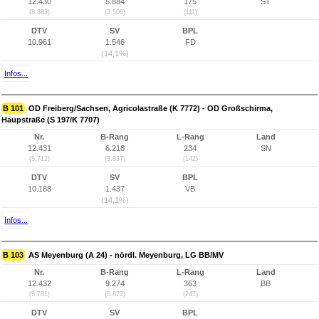
12.430
5.884
175
ST
(8.383)
(3.506)
(111)
DTV
SV
BPL
10.961
1.546
FD
(14,1%)
Infos...
B 101
OD Freiberg/Sachsen, Agricolastraße (K 7772) - OD Großschirma,
Haupstraße (S 197/K 7707)
Nr.
B-Rang
L-Rang
Land
12.431
6.218
234
SN
(8.712)
(3.837)
(142)
DTV
SV
BPL
10.188
1.437
VB
(14,1%)
Infos...
B 103
AS Meyenburg (A 24) - nördl. Meyenburg, LG BB/MV
Nr.
B-Rang
L-Rang
Land
12.432
9.274
363
BB
(8.781)
(6.872)
(247)
DTV
SV
BPL