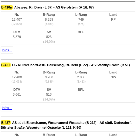
B 410n
Abzweg. Ri. Dreis (L 67) - AS Gerolstein (A 1/L 67)
Nr.
B-Rang
L-Rang
Land
12.407
8.259
749
RP
(12.879)
(5.859)
(575)
DTV
SV
BPL
5.879
823
(14,0%)
Infos...
B 421
LG RP/NW, nord-östl. Hallschlag, Ri. Berk (L 22) - AS Stadtkyll-Nord (B 51)
Nr.
B-Rang
L-Rang
Land
12.408
9.288
2.000
NW
(13.033)
(6.886)
(1.413)
DTV
SV
BPL
3.661
513
(14,0%)
Infos...
B 437
AS südl. Esenshamm, Wesertunnel Westseite (B 212) - AS südl. Dedesdorf,
Bütteler Straße, Wesertunnel Ostseite (L 121, K 50)
Nr.
B-Rang
L-Rang
Land