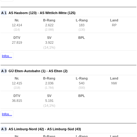
A 1
AS Hasborn (123) - AS Wittlich-Mitte (125)
Nr.
B-Rang
L-Rang
Land
12.414
2.622
183
RP
(114)
(2.088)
(130)
DTV
SV
BPL
27.819
3.922
(14,1%)
Infos...
A 3
GÜ Elten-Autobahn (1) - AS Elten (2)
Nr.
B-Rang
L-Rang
Land
12.415
2.036
540
NW
(218)
(1.784)
(500)
DTV
SV
BPL
36.815
5.191
(14,1%)
Infos...
A 3
AS Limburg-Nord (42) - AS Limburg-Süd (43)
Nr.
B-Rang
L-Rang
Land