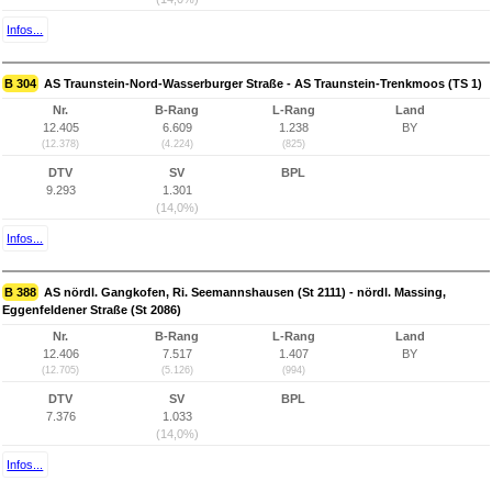
Infos...
B 304
AS Traunstein-Nord-Wasserburger Straße - AS Traunstein-Trenkmoos (TS 1)
Nr.
B-Rang
L-Rang
Land
12.405
6.609
1.238
BY
(12.378)
(4.224)
(825)
DTV
SV
BPL
9.293
1.301
(14,0%)
Infos...
B 388
AS nördl. Gangkofen, Ri. Seemannshausen (St 2111) - nördl. Massing,
Eggenfeldener Straße (St 2086)
Nr.
B-Rang
L-Rang
Land
12.406
7.517
1.407
BY
(12.705)
(5.126)
(994)
DTV
SV
BPL
7.376
1.033
(14,0%)
Infos...