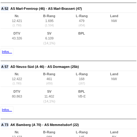
A 52
AS Marl-Frentrop (46) - AS Marl-Brassert (47)
Nr.
B-Rang
L-Rang
Land
12.421
1.695
479
NW
(1.750)
(1.534)
(454)
DTV
SV
BPL
43.326
6.109
(14,1%)
Infos...
A 57
AD Neuss-Süd (A 46) - AS Dormagen (25b)
Nr.
B-Rang
L-Rang
Land
12.422
461
168
NW
(1.780)
(450)
(167)
DTV
SV
BPL
80.863
11.402
VB-E
(14,1%)
Infos...
A 73
AK Bamberg (A 70) - AS Memmelsdorf (22)
Nr.
B-Rang
L-Rang
Land