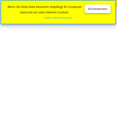
Diese Seite wird nicht mehr aktualisiert.
Zur neuen Seite
Wenn Sie diese Seite besuchen empfängt Ihr Computer
Einverstanden
eventuell ein oder mehrere Cookies.
Mehr Informationen