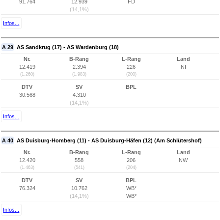
91.764
12.939
FD
(14,1%)
Infos...
A 29
AS Sandkrug (17) - AS Wardenburg (18)
Nr.
B-Rang
L-Rang
Land
12.419
2.394
226
NI
(1.260)
(1.983)
(200)
DTV
SV
BPL
30.568
4.310
(14,1%)
Infos...
A 40
AS Duisburg-Homberg (11) - AS Duisburg-Häfen (12) (Am Schlütershof)
Nr.
B-Rang
L-Rang
Land
12.420
558
206
NW
(1.463)
(541)
(204)
DTV
SV
BPL
76.324
10.762
WB*
(14,1%)
WB*
Infos...