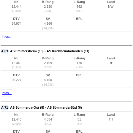
Nr.
B-Rang
L-Rang
Land
12.444
2.130
562
NW
(1.548)
(1.845)
(517)
DTV
SV
BPL
34.974
4.966
(14,2%)
Infos...
A 63
AS Freimersheim (10) - AS Kirchheimbolanden (11)
Nr.
B-Rang
L-Rang
Land
12.445
2.499
170
RP
(1.945)
(2.034)
(125)
DTV
SV
BPL
29.227
4.150
(14,2%)
Infos...
A 71
AS Sömmerda-Ost (5) - AS Sömmerda-Süd (6)
Nr.
B-Rang
L-Rang
Land
12.446
4.334
81
TH
(2.050)
(2.413)
(64)
DTV
SV
BPL