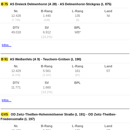
B 75
AS Dreieck Delmenhorst (A 28) - AS Delmenhorst-Stickgras (L 875)
Nr.
B-Rang
L-Rang
Land
12.428
1.440
135
NI
(7.746)
(108)
(6)
DTV
SV
BPL
49.018
6.912
WB*
(14,1%)
Infos...
B 91
AS Weißenfels (A 9) - Teuchern-Gröben (L 190)
Nr.
B-Rang
L-Rang
Land
12.429
5.561
161
ST
(8.378)
(3.187)
(97)
DTV
SV
BPL
11.771
1.660
(14,1%)
Infos...
GVS
OD Zeitz-Theißen-Hohenmölsener Straße (L 191) - OD Zeitz-Theißen-
Friedensstraße (L 197)
Nr.
B-Rang
L-Rang
Land