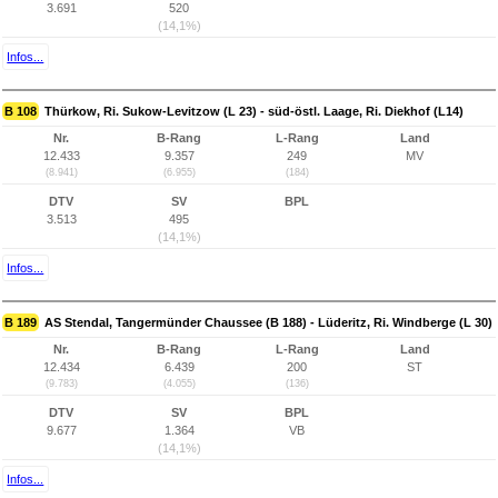
3.691
520
(14,1%)
Infos...
B 108
Thürkow, Ri. Sukow-Levitzow (L 23) - süd-östl. Laage, Ri. Diekhof (L14)
Nr.
B-Rang
L-Rang
Land
12.433
9.357
249
MV
(8.941)
(6.955)
(184)
DTV
SV
BPL
3.513
495
(14,1%)
Infos...
B 189
AS Stendal, Tangermünder Chaussee (B 188) - Lüderitz, Ri. Windberge (L 30)
Nr.
B-Rang
L-Rang
Land
12.434
6.439
200
ST
(9.783)
(4.055)
(136)
DTV
SV
BPL
9.677
1.364
VB
(14,1%)
Infos...