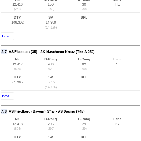
12.416
150
30
HE
(261)
(150)
(30)
DTV
SV
BPL
106.302
14.989
(14,1%)
Infos...
A 7
AS Fleestedt (35) - AK Maschener Kreuz (Tkn A 250)
Nr.
B-Rang
L-Rang
Land
12.417
986
92
NI
(629)
(929)
(90)
DTV
SV
BPL
61.385
8.655
(14,1%)
Infos...
A 8
AS Friedberg (Bayern) (74a) - AS Dasing (74b)
Nr.
B-Rang
L-Rang
Land
12.418
296
29
BY
(804)
(295)
(29)
DTV
SV
BPL