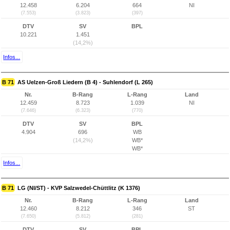
12.458
6.204
664
NI
(7.553)
(3.823)
(397)
DTV
SV
BPL
10.221
1.451
(14,2%)
Infos...
B 71
AS Uelzen-Groß Liedern (B 4) - Suhlendorf (L 265)
Nr.
B-Rang
L-Rang
Land
12.459
8.723
1.039
NI
(7.646)
(6.323)
(770)
DTV
SV
BPL
4.904
696
WB
(14,2%)
WB*
WB*
Infos...
B 71
LG (NI/ST) - KVP Salzwedel-Chüttlitz (K 1376)
Nr.
B-Rang
L-Rang
Land
12.460
8.212
346
ST
(7.650)
(5.812)
(281)
DTV
SV
BPL