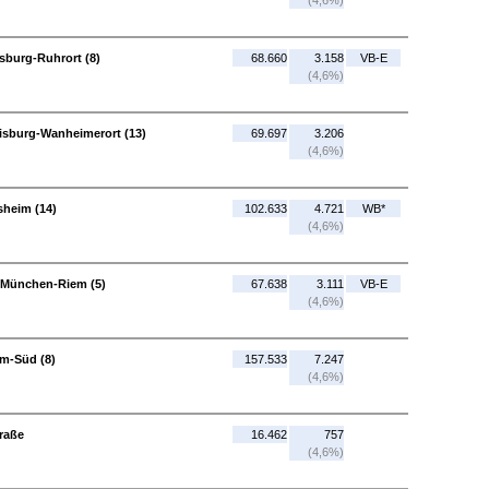
(4,6%)
sburg-Ruhrort (8)
68.660
3.158
VB-E
(4,6%)
isburg-Wanheimerort (13)
69.697
3.206
(4,6%)
lsheim (14)
102.633
4.721
WB*
(4,6%)
 München-Riem (5)
67.638
3.111
VB-E
(4,6%)
m-Süd (8)
157.533
7.247
(4,6%)
raße
16.462
757
(4,6%)