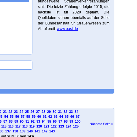
bundesweite Straßenverkehrszählungen
statt. Die letzte Zählung erfolgte 2015, die
nächste ist für 2020 geplant. Die
Quelldaten stehen ebenfalls auf der Seite
der Bundesanstalt für Straßenwesen zum
Abruf breit:
www.bast.de
0
21
22
23
24
25
26
27
28
29
30
31
32
33
34
53
54
55
56
57
58
59
60
61
62
63
64
65
66
67
6
87
88
89
90
91
92
93
94
95
96
97
98
99
100
Nächste Seite >
115
116
117
118
119
120
121
122
123
124
125
36
137
138
139
140
141
142
143
4
auf
Seite 50 von 143
)