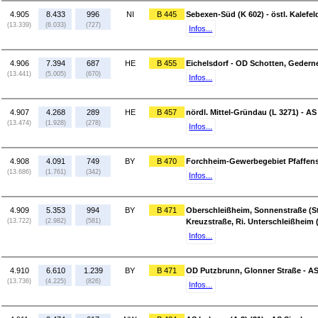
4.905
8.433
996
NI
B 445
Sebexen-Süd (K 602) - östl. Kalefel
(13.339)
(6.033)
(727)
Infos...
4.906
7.394
687
HE
B 455
Eichelsdorf - OD Schotten, Gederne
(13.441)
(5.005)
(670)
Infos...
4.907
4.268
289
HE
B 457
nördl. Mittel-Gründau (L 3271) - AS
(13.474)
(1.928)
(278)
Infos...
4.908
4.091
749
BY
B 470
Forchheim-Gewerbegebiet Pfaffens
(13.686)
(1.761)
(342)
Infos...
4.909
5.353
994
BY
B 471
Oberschleißheim, Sonnenstraße (St 
(13.722)
(2.982)
(581)
Kreuzstraße, Ri. Unterschleißheim 
Infos...
4.910
6.610
1.239
BY
B 471
OD Putzbrunn, Glonner Straße - A
(13.736)
(4.225)
(826)
Infos...