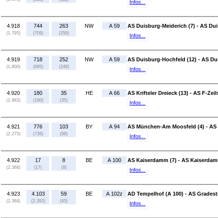
Infos...
4.918
744
263
NW
A 59
AS Duisburg-Meiderich (7) - AS Dui
(1.795)
(709)
(258)
Infos...
4.919
718
252
NW
A 59
AS Duisburg-Hochfeld (12) - AS Du
(1.800)
(685)
(248)
Infos...
4.920
180
35
HE
A 66
AS Krifteler Dreieck (13) - AS F-Zei
(1.983)
(180)
(35)
Infos...
4.921
776
103
BY
A 94
AS München-Am Moosfeld (4) - AS
(2.275)
(738)
(98)
Infos...
4.922
17
8
BE
A 100
AS Kaiserdamm (7) - AS Kaiserdam
(2.368)
(17)
(8)
Infos...
4.923
4.103
59
BE
A 102z
AD Tempelhof (A 100) - AS Gradest
(2.384)
(2.393)
(45)
Infos...