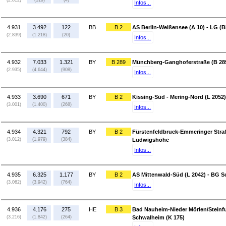
(2.812)
(319)
(4)
Infos...
4.931
3.492
122
BB
B 2
AS Berlin-Weißensee (A 10) - LG (
(2.839)
(1.218)
(20)
Infos...
4.932
7.033
1.321
BY
B 289
Münchberg-Ganghoferstraße (B 289
(2.935)
(4.644)
(908)
Infos...
4.933
3.690
671
BY
B 2
Kissing-Süd - Mering-Nord (L 2052)
(3.001)
(1.400)
(268)
Infos...
4.934
4.321
792
BY
B 2
Fürstenfeldbruck-Emmeringer Straß
(3.012)
(1.979)
(384)
Ludwigshöhe
Infos...
4.935
6.325
1.177
BY
B 2
AS Mittenwald-Süd (L 2042) - BG Sc
(3.062)
(3.942)
(764)
Infos...
4.936
4.176
275
HE
B 3
Bad Nauheim-Nieder Mörlen/Steinfu
(3.216)
(1.842)
(264)
Schwalheim (K 175)