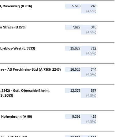
d, Birkenweg (K 616)
5.510
248
(4,5%)
r Straße (B 276)
7.627
343
(4,5%)
 Lieblos-West (L 3333)
15.827
712
(4,5%)
ee - AS Forchheim-Süd (A 73/St 2243)
16.526
744
(4,5%)
2342) - östl. Oberschleißheim,
12.375
557
(St 2053)
(4,5%)
S Hohenbrunn (A 99)
9.291
418
(4,5%)