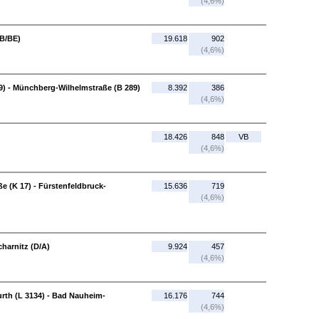
(4,6%)
BB/BE)
19.618
902
(4,6%)
) - Münchberg-Wilhelmstraße (B 289)
8.392
386
(4,6%)
18.426
848
VB
(4,6%)
e (K 17) - Fürstenfeldbruck-
15.636
719
(4,6%)
harnitz (D/A)
9.924
457
(4,6%)
rth (L 3134) - Bad Nauheim-
16.176
744
(4,6%)