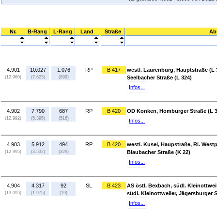
Nr.
B-Rang
L-Rang
Land
Straße
Ab
4.901
10.027
1.076
RP
B 417
westl. Laurenburg, Hauptstraße (L 
(12.960)
(7.623)
(899)
Seelbacher Straße (L 324)
Infos...
4.902
7.790
687
RP
B 420
OD Konken, Homburger Straße (L 35
(12.992)
(5.395)
(516)
Infos...
4.903
5.912
494
RP
B 420
westl. Kusel, Haupstraße, Ri. Westp
(12.995)
(3.532)
(329)
Blaubacher Straße (K 22)
Infos...
4.904
4.317
92
SL
B 423
AS östl. Bexbach, südl. Kleinottweile
(13.095)
(1.975)
(19)
südl. Kleinottweiler, Jägersburger S
Infos...