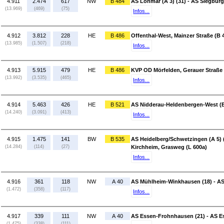
4.911
2.474
617
NW
B 484
AS Lohmar (A 3) (31) - AS Siegburg
(13.969)
(469)
(75)
Infos...
4.912
3.812
228
HE
B 486
Offenthal-West, Mainzer Straße (B 4
(13.985)
(1.507)
(218)
Infos...
4.913
5.915
479
HE
B 486
KVP OD Mörfelden, Gerauer Straße 
(13.992)
(3.535)
(465)
Infos...
4.914
5.463
426
HE
B 521
AS Nidderau-Heldenbergen-West (B 4
(14.240)
(3.091)
(413)
Infos...
4.915
1.475
141
BW
B 535
AS Heidelberg/Schwetzingen (A 5) (
(14.284)
(114)
(27)
Kirchheim, Grasweg (L 600a)
Infos...
4.916
361
118
NW
A 40
AS Mühlheim-Winkhausen (18) - AS
(1.472)
(358)
(117)
Infos...
4.917
339
111
NW
A 40
AS Essen-Frohnhausen (21) - AS E
(1.475)
(338)
(111)