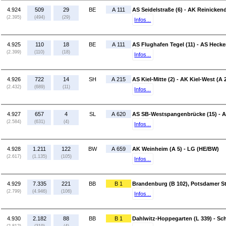
4.924
509
29
BE
A 111
AS Seidelstraße (6) - AK Reinickend
(2.395)
(494)
(29)
Infos...
4.925
110
18
BE
A 111
AS Flughafen Tegel (11) - AS Heck
(2.399)
(110)
(18)
Infos...
4.926
722
14
SH
A 215
AS Kiel-Mitte (2) - AK Kiel-West (A 
(2.432)
(689)
(11)
Infos...
4.927
657
4
SL
A 620
AS SB-Westspangenbrücke (15) - A
(2.584)
(631)
(4)
Infos...
4.928
1.211
122
BW
A 659
AK Weinheim (A 5) - LG (HE/BW)
(2.617)
(1.135)
(105)
Infos...
4.929
7.335
221
BB
B 1
Brandenburg (B 102), Potsdamer St
(2.799)
(4.946)
(106)
Infos...
4.930
2.182
88
BB
B 1
Dahlwitz-Hoppegarten (L 339) - Sch