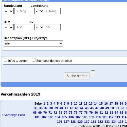
Bundesrang Landesrang
|
DTV SV
|
Bedarfsplan (BPL)-Projekttyp
Infos anzeigen
Suchbegriffe hervorheben
Verkehrszahlen 2019
Seite
1
2
3
4
5
6
7
8
9
10
11
12
13
14
15
16
17
18
19
2
35
36
37
38
39
40
41
42
43
44
45
46
47
48
49
50
51
52
68
69
70
71
72
73
74
75
76
77
78
79
80
81
82
83
84
85
8
< Vorherige Seite
101
102
103
104
105
106
107
108
109
110
111
112
113
114
126
127
128
129
130
131
132
133
134
135
1
(Ergebnisse
4.901
-
5.000
von
14.28