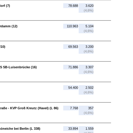
orf (7)
78.688
3.620
(4,6%)
erdamm (12)
110.963
5.104
(4,6%)
210)
69.563
3.200
(4,6%)
S SB-Luisenbrücke (16)
71.886
3.307
(4,6%)
54.400
2.502
(4,6%)
raße - KVP Groß Kreutz (Havel) (L 86)
7.768
357
(4,6%)
öneiche bei Berlin (L 338)
33.894
1.559