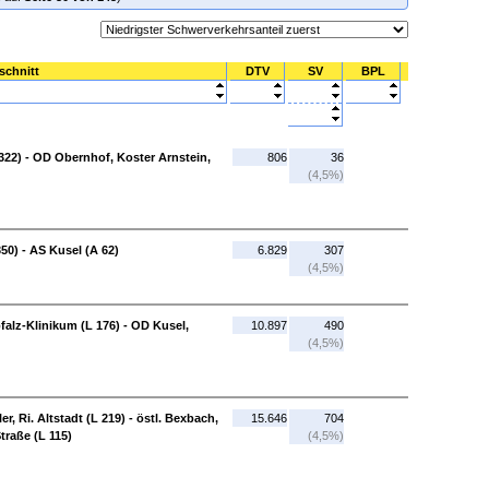
schnitt
DTV
SV
BPL
322) - OD Obernhof, Koster Arnstein,
806
36
(4,5%)
0) - AS Kusel (A 62)
6.829
307
(4,5%)
falz-Klinikum (L 176) - OD Kusel,
10.897
490
(4,5%)
r, Ri. Altstadt (L 219) - östl. Bexbach,
15.646
704
traße (L 115)
(4,5%)