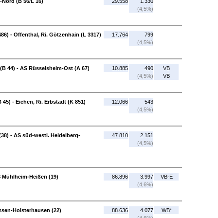
-Nord (B 56/L 16)
29.558
1.330
(4,5%)
86) - Offenthal, Ri. Götzenhain (L 3317)
17.764
799
(4,5%)
(B 44) - AS Rüsselsheim-Ost (A 67)
10.885
490
VB
(4,5%)
VB
5) - Eichen, Ri. Erbstadt (K 851)
12.066
543
(4,5%)
38) - AS süd-westl. Heidelberg-
47.810
2.151
(4,5%)
 Mühlheim-Heißen (19)
86.896
3.997
VB-E
(4,6%)
ssen-Holsterhausen (22)
88.636
4.077
WB*