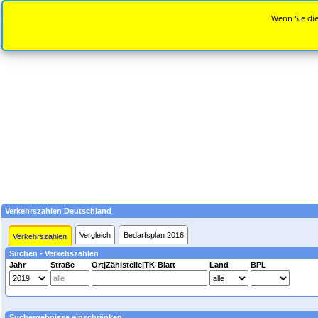
Wenn Sie die
Verkehrszahlen Deutschland
Vergleich
Bedarfsplan 2016
Verkehrszahlen
Suchen - Verkehszahlen
Jahr
Straße
Ort|Zählstelle|TK-Blatt
Land
BPL
Suchergebnisse einschränken