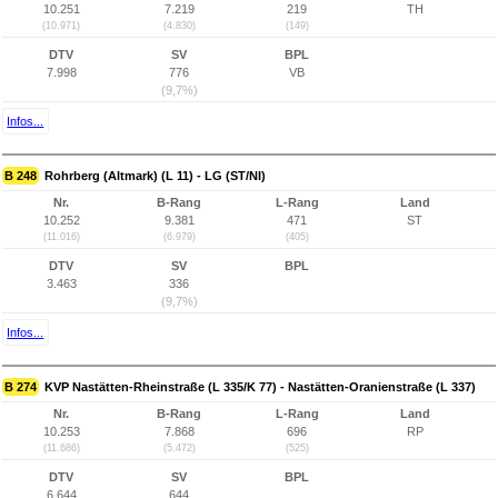
10.251
7.219
219
TH
(10.971)
(4.830)
(149)
DTV
SV
BPL
7.998
776
VB
(9,7%)
Infos...
B 248
Rohrberg (Altmark) (L 11) - LG (ST/NI)
Nr.
B-Rang
L-Rang
Land
10.252
9.381
471
ST
(11.016)
(6.979)
(405)
DTV
SV
BPL
3.463
336
(9,7%)
Infos...
B 274
KVP Nastätten-Rheinstraße (L 335/K 77) - Nastätten-Oranienstraße (L 337)
Nr.
B-Rang
L-Rang
Land
10.253
7.868
696
RP
(11.686)
(5.472)
(525)
DTV
SV
BPL
6.644
644