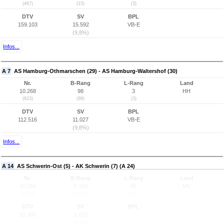
(467)
(15)
(3)
DTV
SV
BPL
159.103
15.592
VB-E
(9,8%)
Infos...
A 7
AS Hamburg-Othmarschen (29) - AS Hamburg-Waltershof (30)
Nr.
B-Rang
L-Rang
Land
10.268
98
3
HH
(623)
(98)
(3)
DTV
SV
BPL
112.516
11.027
VB-E
(9,8%)
Infos...
A 14
AS Schwerin-Ost (5) - AK Schwerin (7) (A 24)
Nr.
B-Rang
L-Rang
Land
10.269
5.358
89
MV
(1.004)
(2.463)
(62)
DTV
SV
BPL
12.365
1.212
(9,8%)