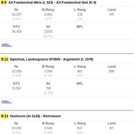
B 9
AS Frankenthal-Mitte (L 523) - AS Frankenthal-Süd (K 4)
Nr.
B-Rang
L-Rang
Land
10.207
2.062
135
RP
(4.343)
(270)
(28)
DTV
SV
BPL
36.420
3.533
(9,7%)
Infos...
B 12
Eglofstal, Landesgrenze BY/BW - Argenbühl (L 2378)
Nr.
B-Rang
L-Rang
Land
10.208
7.099
987
BW
(4.539)
(4.710)
(837)
DTV
SV
BPL
8.234
799
(9,7%)
Infos...
B 12
Hutthurm (St 2128) - Röhrnbach
Nr.
B-Rang
L-Rang
Land
10.209
3.565
647
BY
(4.587)
(1.284)
(245)