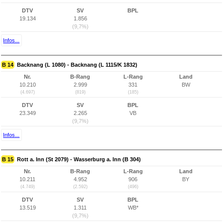
DTV
SV
BPL
19.134
1.856
(9,7%)
Infos...
B 14
Backnang (L 1080) - Backnang (L 1115/K 1832)
Nr.
B-Rang
L-Rang
Land
10.210
2.999
331
BW
(4.697)
(819)
(185)
DTV
SV
BPL
23.349
2.265
VB
(9,7%)
Infos...
B 15
Rott a. Inn (St 2079) - Wasserburg a. Inn (B 304)
Nr.
B-Rang
L-Rang
Land
10.211
4.952
906
BY
(4.749)
(2.592)
(496)
DTV
SV
BPL
13.519
1.311
WB*
(9,7%)