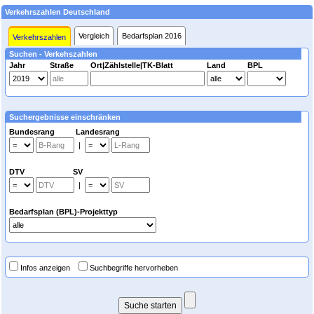
Verkehrszahlen Deutschland
Vergleich
Bedarfsplan 2016
Verkehrszahlen
Suchen - Verkehszahlen
Jahr
Straße
Ort|Zählstelle|TK-Blatt
Land
BPL
Suchergebnisse einschränken
Bundesrang Landesrang
|
DTV SV
|
Bedarfsplan (BPL)-Projekttyp
Infos anzeigen
Suchbegriffe hervorheben