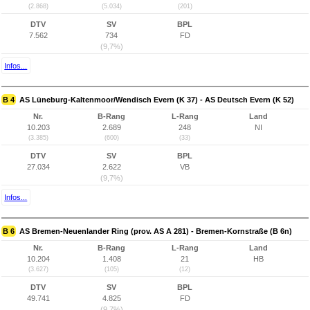
(2.868)
(5.034)
(201)
DTV
SV
BPL
7.562
734
FD
(9,7%)
Infos...
B 4
AS Lüneburg-Kaltenmoor/Wendisch Evern (K 37) - AS Deutsch Evern (K 52)
Nr.
B-Rang
L-Rang
Land
10.203
2.689
248
NI
(3.385)
(600)
(33)
DTV
SV
BPL
27.034
2.622
VB
(9,7%)
Infos...
B 6
AS Bremen-Neuenlander Ring (prov. AS A 281) - Bremen-Kornstraße (B 6n)
Nr.
B-Rang
L-Rang
Land
10.204
1.408
21
HB
(3.627)
(105)
(12)
DTV
SV
BPL
49.741
4.825
FD
(9,7%)