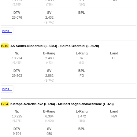
10.223
2.858
311
BW
(5.799)
(718)
(166)
DTV
SV
BPL
25.076
2.432
(9,7%)
Infos...
B 49
AS Solms-Niederbiel (L 3283) - Solms-Oberbiel (L 3020)
Nr.
B-Rang
L-Rang
Land
10.224
2.480
87
HE
(6.456)
(473)
(89)
DTV
SV
BPL
29.503
2.862
FD
(9,7%)
Infos...
B 54
Kierspe-Neuebrücke (L 694) - Meinerzhagen-Volmestraße (L 323)
Nr.
B-Rang
L-Rang
Land
10.225
6.384
1.472
NW
(6.778)
(4.000)
(889)
DTV
SV
BPL
9.794
950