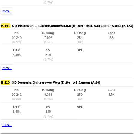
(9,7%)
Infos...
B 101
OD Elsterwerda, Lauchhammerstraße (B 169) - östl. Bad Liebenwerda (B 183)
Nr.
B-Rang
L-Rang
Land
10.240
7.998
254
BB
(8.727)
(5.601)
(138)
DTV
SV
BPL
6.383
619
(9,7%)
Infos...
B 110
OD Demmin, Quitzerower Weg (K 20) - AS Jarmen (A 20)
Nr.
B-Rang
L-Rang
Land
10.241
9.366
250
MV
(8.985)
(6.964)
(185)
DTV
SV
BPL
3.494
339
(9,7%)
Infos...