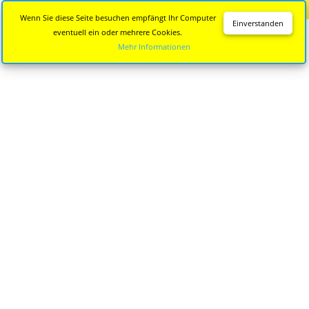
Diese Seite wird nicht mehr aktualisiert.
Zur neuen Seite
Wenn Sie diese Seite besuchen empfängt Ihr Computer
Einverstanden
eventuell ein oder mehrere Cookies.
Mehr Informationen