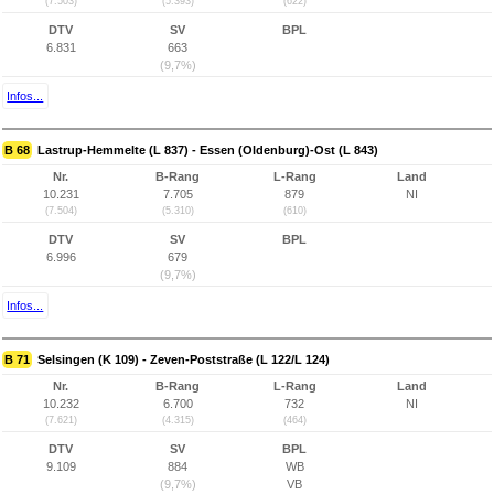
(7.503)
(5.393)
(622)
DTV
SV
BPL
6.831
663
(9,7%)
Infos...
B 68
Lastrup-Hemmelte (L 837) - Essen (Oldenburg)-Ost (L 843)
Nr.
B-Rang
L-Rang
Land
10.231
7.705
879
NI
(7.504)
(5.310)
(610)
DTV
SV
BPL
6.996
679
(9,7%)
Infos...
B 71
Selsingen (K 109) - Zeven-Poststraße (L 122/L 124)
Nr.
B-Rang
L-Rang
Land
10.232
6.700
732
NI
(7.621)
(4.315)
(464)
DTV
SV
BPL
9.109
884
WB
(9,7%)
VB