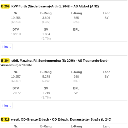
B 299
KVP Furth (Niederbayern)-Arth (L 2049) - AS Altdorf (A 92)
Nr.
B-Rang
L-Rang
Land
10.256
3.606
655
BY
(12.203)
(1.322)
(253)
DTV
SV
BPL
18.910
1.834
(9,7%)
Infos...
B 304
südl. Matzing, Ri. Sondermoning (St 2096) - AS Traunstein-Nord-
Wasserburger Straße
Nr.
B-Rang
L-Rang
Land
10.257
5.278
980
BY
(12.377)
(2.910)
(567)
DTV
SV
BPL
12.572
1.219
VB
(9,7%)
Infos...
B 311
westl. OD-Grenze Erbach - OD Erbach, Donaustetter Straße (L 240)
Nr.
B-Rang
L-Rang
Land