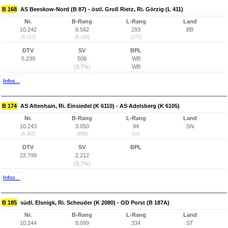
B 168
AS Beeskow-Nord (B 87) - östl. Groß Rietz, Ri. Görzig (L 411)
Nr.
B-Rang
L-Rang
Land
10.242
8.562
293
BB
(9.127)
(6.162)
(177)
DTV
SV
BPL
5.239
508
WB
(9,7%)
WB
Infos...
B 174
AS Altenhain, Ri. Einsiedel (K 6110) - AS Adelsberg (K 6105)
Nr.
B-Rang
L-Rang
Land
10.243
3.050
94
SN
(9.363)
(859)
(10)
DTV
SV
BPL
22.799
2.212
(9,7%)
Infos...
B 185
südl. Elsnigk, Ri. Scheuder (K 2080) - OD Porst (B 187A)
Nr.
B-Rang
L-Rang
Land
10.244
8.099
334
ST