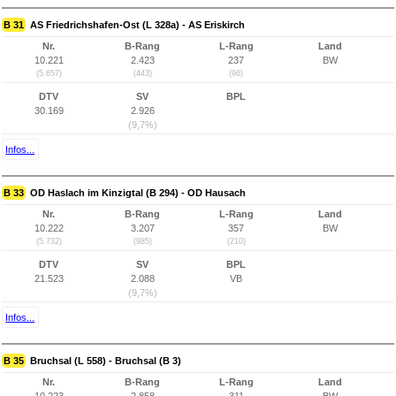
B 31
AS Friedrichshafen-Ost (L 328a) - AS Eriskirch
Nr.
B-Rang
L-Rang
Land
10.221
2.423
237
BW
(5.657)
(443)
(96)
DTV
SV
BPL
30.169
2.926
(9,7%)
Infos...
B 33
OD Haslach im Kinzigtal (B 294) - OD Hausach
Nr.
B-Rang
L-Rang
Land
10.222
3.207
357
BW
(5.732)
(985)
(210)
DTV
SV
BPL
21.523
2.088
VB
(9,7%)
Infos...
B 35
Bruchsal (L 558) - Bruchsal (B 3)
Nr.
B-Rang
L-Rang
Land