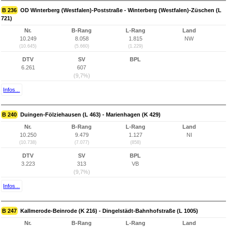
B 236
OD Winterberg (Westfalen)-Poststraße - Winterberg (Westfalen)-Züschen (L
721)
Nr.
B-Rang
L-Rang
Land
10.249
8.058
1.815
NW
(10.645)
(5.660)
(1.229)
DTV
SV
BPL
6.261
607
(9,7%)
Infos...
B 240
Duingen-Fölziehausen (L 463) - Marienhagen (K 429)
Nr.
B-Rang
L-Rang
Land
10.250
9.479
1.127
NI
(10.738)
(7.077)
(858)
DTV
SV
BPL
3.223
313
VB
(9,7%)
Infos...
B 247
Kallmerode-Beinrode (K 216) - Dingelstädt-Bahnhofstraße (L 1005)
Nr.
B-Rang
L-Rang
Land