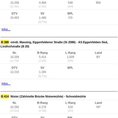
10.258
4.368
548
BW
(12.502)
(2.025)
(400)
DTV
SV
BPL
15.453
1.499
FD
(9,7%)
Infos...
B 388
nördl. Massing, Eggenfeldener Straße (St 2086) - AS Eggenfelden-Süd,
Lindhofstraße (B 20)
Nr.
B-Rang
L-Rang
Land
10.259
5.414
1.009
BY
(12.706)
(3.042)
(596)
DTV
SV
BPL
12.210
1.184
(9,7%)
Infos...
B 414
Nister (Zählstelle Brücke Nistermühle) - Schneidmühle
Nr.
B-Rang
L-Rang
Land
10.260
6.179
518
RP
(12.914)
(3.798)
(353)
DTV
SV
BPL