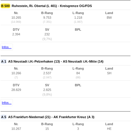
B 500
Ruhestein, Ri. Obertal (L 401) - Kreisgrenze OG/FDS
Nr.
B-Rang
L-Rang
Land
10.265
9.753
1.218
BW
(14.069)
(7.351)
(1.067)
DTV
SV
BPL
2.394
232
(9,7%)
Infos...
A 1
AS Neustadt i.H.-Pelzerhaken (13) - AS Neustadt i.H.-Mitte (14)
Nr.
B-Rang
L-Rang
Land
10.266
2.537
84
SH
(7)
(2.047)
(68)
DTV
SV
BPL
28.829
2.825
(9,8%)
Infos...
A 5
AS Frankfurt-Niederrad (21) - AK Frankfurter Kreuz (A 3)
Nr.
B-Rang
L-Rang
Land
10.267
15
3
HE