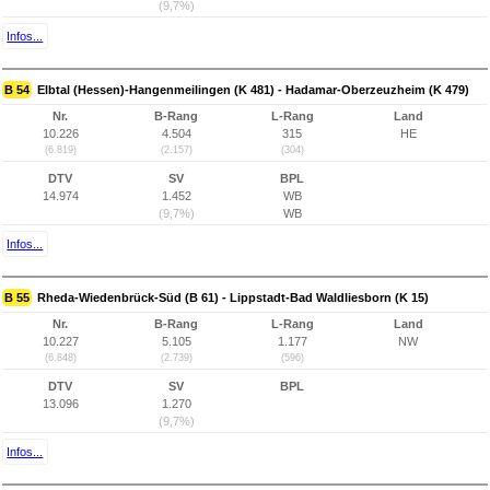
(9,7%)
Infos...
B 54
Elbtal (Hessen)-Hangenmeilingen (K 481) - Hadamar-Oberzeuzheim (K 479)
Nr.
B-Rang
L-Rang
Land
10.226
4.504
315
HE
(6.819)
(2.157)
(304)
DTV
SV
BPL
14.974
1.452
WB
(9,7%)
WB
Infos...
B 55
Rheda-Wiedenbrück-Süd (B 61) - Lippstadt-Bad Waldliesborn (K 15)
Nr.
B-Rang
L-Rang
Land
10.227
5.105
1.177
NW
(6.848)
(2.739)
(596)
DTV
SV
BPL
13.096
1.270
(9,7%)
Infos...