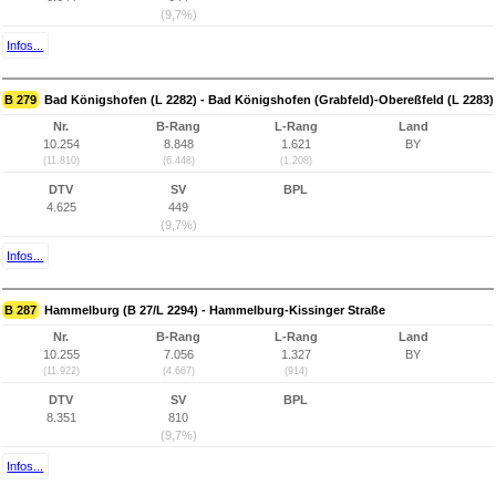
(9,7%)
Infos...
B 279
Bad Königshofen (L 2282) - Bad Königshofen (Grabfeld)-Obereßfeld (L 2283)
Nr.
B-Rang
L-Rang
Land
10.254
8.848
1.621
BY
(11.810)
(6.448)
(1.208)
DTV
SV
BPL
4.625
449
(9,7%)
Infos...
B 287
Hammelburg (B 27/L 2294) - Hammelburg-Kissinger Straße
Nr.
B-Rang
L-Rang
Land
10.255
7.056
1.327
BY
(11.922)
(4.667)
(914)
DTV
SV
BPL
8.351
810
(9,7%)
Infos...