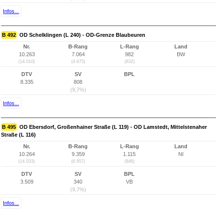
Infos...
B 492
OD Schelklingen (L 240) - OD-Grenze Blaubeuren
Nr.
B-Rang
L-Rang
Land
10.263
7.064
982
BW
(14.010)
(4.675)
(832)
DTV
SV
BPL
8.335
808
(9,7%)
Infos...
B 495
OD Ebersdorf, Großenhainer Straße (L 119) - OD Lamstedt, Mittelstenaher
Straße (L 116)
Nr.
B-Rang
L-Rang
Land
10.264
9.359
1.115
NI
(14.033)
(6.957)
(846)
DTV
SV
BPL
3.509
340
VB
(9,7%)
Infos...