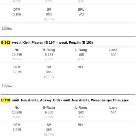
(9.655)
(5.701)
(269)
DTV
SV
BPL
6.186
600
WB
(9,7%)
Infos...
B 192
westl. Klein Plasten (B 194) - westl. Penzlin (B 193)
Nr.
B-Rang
L-Rang
Land
10.245
8.173
185
MV
(9.836)
(5.774)
(120)
DTV
SV
BPL
6.039
586
(9,7%)
Infos...
B 198
südl. Neustrelitz, Abzwg. B 96 - südl. Neustrelitz, Wesenberger Chaussee
Nr.
B-Rang
L-Rang
Land
10.246
9.568
263
MV
(9.889)
(7.166)
(198)
DTV
SV
BPL
2.945
286
(9,7%)