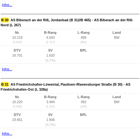
Infos...
B 30
AS Biberach an der Riß, Jordanbad (B 312/B 465) - AS Biberach an der Riß-
Nord (L 267)
Nr.
B-Rang
L-Rang
Land
10.219
4.043
499
BW
(5.615)
(1.717)
(351)
DTV
SV
BPL
16.701
1.620
(9,7%)
Infos...
B 31
AS Friedrichshafen-Löwental, Paulinen-/Ravensburger Straße (B 30) - AS
Friedrichshafen-Ost (L 328a)
Nr.
B-Rang
L-Rang
Land
10.220
3.484
392
BW
(5.656)
(1.210)
(245)
DTV
SV
BPL
19.651
1.906
(9,7%)
Infos...