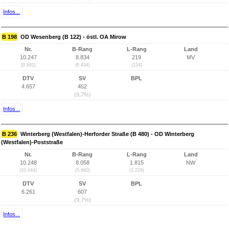
Infos...
B 198
OD Wesenberg (B 122) - östl. OA Mirow
Nr.
B-Rang
L-Rang
Land
10.247
8.834
219
MV
(9.891)
(6.434)
(154)
DTV
SV
BPL
4.657
452
(9,7%)
Infos...
B 236
Winterberg (Westfalen)-Herforder Straße (B 480) - OD Winterberg
(Westfalen)-Poststraße
Nr.
B-Rang
L-Rang
Land
10.248
8.058
1.815
NW
(10.644)
(5.660)
(1.229)
DTV
SV
BPL
6.261
607
(9,7%)
Infos...