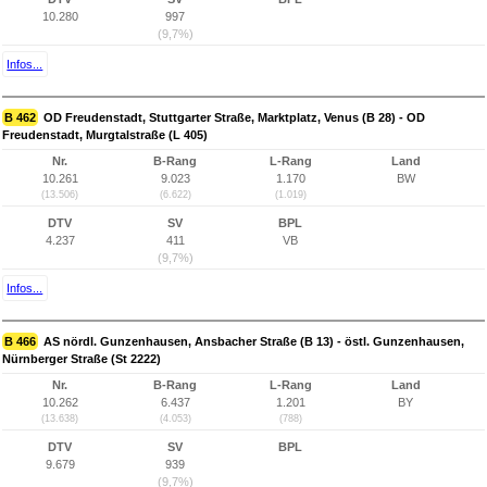
10.280
997
(9,7%)
Infos...
B 462
OD Freudenstadt, Stuttgarter Straße, Marktplatz, Venus (B 28) - OD
Freudenstadt, Murgtalstraße (L 405)
Nr.
B-Rang
L-Rang
Land
10.261
9.023
1.170
BW
(13.506)
(6.622)
(1.019)
DTV
SV
BPL
4.237
411
VB
(9,7%)
Infos...
B 466
AS nördl. Gunzenhausen, Ansbacher Straße (B 13) - östl. Gunzenhausen,
Nürnberger Straße (St 2222)
Nr.
B-Rang
L-Rang
Land
10.262
6.437
1.201
BY
(13.638)
(4.053)
(788)
DTV
SV
BPL
9.679
939
(9,7%)