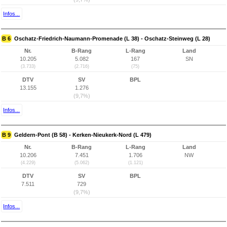
Infos...
B 6
Oschatz-Friedrich-Naumann-Promenade (L 38) - Oschatz-Steinweg (L 28)
Nr.
B-Rang
L-Rang
Land
10.205
5.082
167
SN
(3.733)
(2.716)
(75)
DTV
SV
BPL
13.155
1.276
(9,7%)
Infos...
B 9
Geldern-Pont (B 58) - Kerken-Nieukerk-Nord (L 479)
Nr.
B-Rang
L-Rang
Land
10.206
7.451
1.706
NW
(4.229)
(5.062)
(1.121)
DTV
SV
BPL
7.511
729
(9,7%)
Infos...