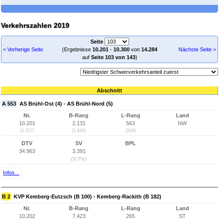
Verkehrszahlen 2019
Seite
< Vorherige Seite
(Ergebnisse
10.201
-
10.300
von
14.284
Nächste Seite >
auf
Seite 103 von 143
)
Abschnitt
A 553
AS Brühl-Ost (4) - AS Brühl-Nord (5)
Nr.
B-Rang
L-Rang
Land
10.201
2.131
563
NW
(2.527)
(1.846)
(518)
DTV
SV
BPL
34.963
3.391
(9,7%)
Infos...
B 2
KVP Kemberg-Eutzsch (B 100) - Kemberg-Rackith (B 182)
Nr.
B-Rang
L-Rang
Land
10.202
7.423
265
ST