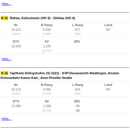
Infos...
B 15
Rehau, Kühschwitz (HO 5) - Döhlau (HO 6)
Nr.
B-Rang
L-Rang
Land
10.212
5.254
977
BY
(4.815)
(2.886)
(564)
DTV
SV
BPL
12.639
1.226
(9,7%)
Infos...
B 16
Tapfheim-Erlingshofen (St 2221) - KVP Donauwörth-Riedlingen, Knoten
Kreisverkehr Kaiser-Karl-, Artur-Proeller-Straße
Nr.
B-Rang
L-Rang
Land
10.213
4.996
914
BY
(4.880)
(2.636)
(504)
DTV
SV
BPL
13.389
1.299
VB
(9,7%)
VB
Infos...