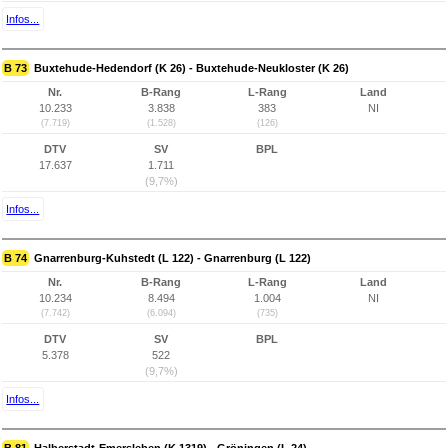
Infos...
B 73
Buxtehude-Hedendorf (K 26) - Buxtehude-Neukloster (K 26)
Nr.
B-Rang
L-Rang
Land
10.233
3.838
383
NI
(7.719)
(1.528)
(126)
DTV
SV
BPL
17.637
1.711
(9,7%)
Infos...
B 74
Gnarrenburg-Kuhstedt (L 122) - Gnarrenburg (L 122)
Nr.
B-Rang
L-Rang
Land
10.234
8.494
1.004
NI
(7.742)
(6.094)
(735)
DTV
SV
BPL
5.378
522
(9,7%)
Infos...