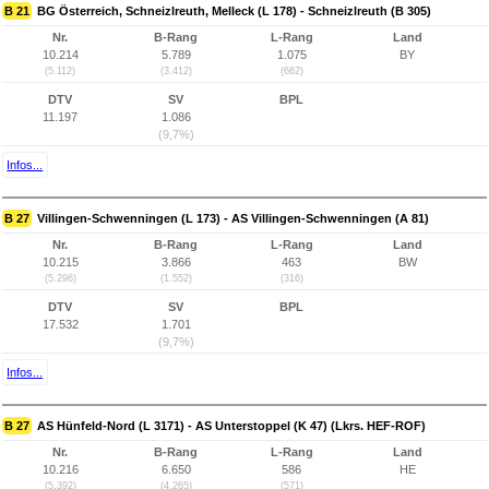
B 21
BG Österreich, Schneizlreuth, Melleck (L 178) - Schneizlreuth (B 305)
Nr.
B-Rang
L-Rang
Land
10.214
5.789
1.075
BY
(5.112)
(3.412)
(662)
DTV
SV
BPL
11.197
1.086
(9,7%)
Infos...
B 27
Villingen-Schwenningen (L 173) - AS Villingen-Schwenningen (A 81)
Nr.
B-Rang
L-Rang
Land
10.215
3.866
463
BW
(5.296)
(1.552)
(316)
DTV
SV
BPL
17.532
1.701
(9,7%)
Infos...
B 27
AS Hünfeld-Nord (L 3171) - AS Unterstoppel (K 47) (Lkrs. HEF-ROF)
Nr.
B-Rang
L-Rang
Land
10.216
6.650
586
HE
(5.392)
(4.265)
(571)