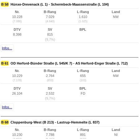
B 58
Hünxe-Drevenack (L 1) - Schermbeck-Maassenstraße (L 104)
Nr.
B-Rang
L-Rang
Land
10.228
7.029
1.610
NW
(7.086)
(4.640)
(1.025)
DTV
SV
BPL
8.398
815
(9,7%)
Infos...
B 61
OD Herford-Bünder Straße (L 545/K 7) - AS Herford-Enger Straße (L 712)
Nr.
B-Rang
L-Rang
Land
10.229
2.764
655
NW
(7.178)
(653)
(103)
DTV
SV
BPL
26.104
2.532
FD
(9,7%)
Infos...
B 68
Cloppenburg-West (B 213) - Lastrup-Hemmelte (L 837)
Nr.
B-Rang
L-Rang
Land
10.230
7.788
891
NI