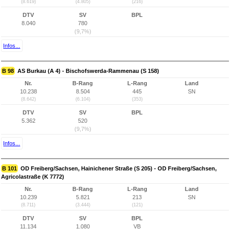
(8.619)
(4.805)
(216)
DTV
SV
BPL
8.040
780
(9,7%)
Infos...
B 98
AS Burkau (A 4) - Bischofswerda-Rammenau (S 158)
Nr.
B-Rang
L-Rang
Land
10.238
8.504
445
SN
(8.642)
(6.104)
(353)
DTV
SV
BPL
5.362
520
(9,7%)
Infos...
B 101
OD Freiberg/Sachsen, Hainichener Straße (S 205) - OD Freiberg/Sachsen,
Agricolastraße (K 7772)
Nr.
B-Rang
L-Rang
Land
10.239
5.821
213
SN
(8.711)
(3.444)
(121)
DTV
SV
BPL
11.134
1.080
VB