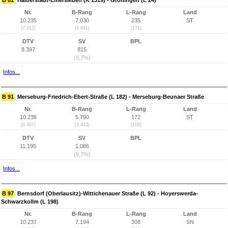
B 81
Halberstadt-Emersleben (K 1319) - Gröningen (L 24)
Nr.
B-Rang
L-Rang
Land
10.235
7.030
235
ST
(7.912)
(4.641)
(171)
DTV
SV
BPL
8.397
815
(9,7%)
Infos...
B 91
Merseburg-Friedrich-Ebert-Straße (L 182) - Merseburg-Beunaer Straße
Nr.
B-Rang
L-Rang
Land
10.236
5.790
172
ST
(8.367)
(3.413)
(108)
DTV
SV
BPL
11.195
1.086
(9,7%)
Infos...
B 97
Bernsdorf (Oberlausitz)-Wittichenauer Straße (L 92) - Hoyerswerda-
Schwarzkollm (L 198)
Nr.
B-Rang
L-Rang
Land
10.237
7.194
308
SN