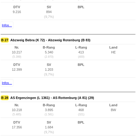
DTV
SV
BPL
9.216
894
(9,7%)
Infos...
B 27
Abzweig Bebra (K 72) - Abzweig Rotenburg (B 83)
Nr.
B-Rang
L-Rang
Land
10.217
5.340
413
HE
(5.399)
(2.970)
(400)
DTV
SV
BPL
12.399
1.203
(9,7%)
Infos...
B 28
AS Ergenzingen (L 1361) - AS Rottenburg (A 81) (29)
Nr.
B-Rang
L-Rang
Land
10.218
3.895
468
BW
(5.485)
(1.581)
(321)
DTV
SV
BPL
17.356
1.684
(9,7%)